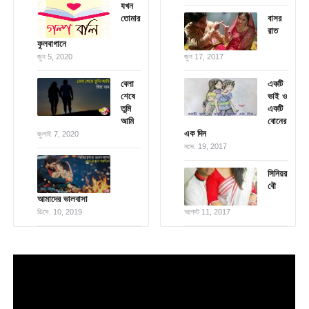
যখন
তোমার
বাসর
রাত
ফুলবাগানে
জুন 5, 2020
জুন 17, 2017
বেলা
একটি
শেষে
ভাই ও
তুমি
একটি
আমি
বোনের
এক দিন
জুলাই 7, 2020
নভে. 19, 2017
সিনিয়র
বৌ
আমাদের ভালবাসা
ডিসে. 10, 2019
আগস্ট 11, 2017