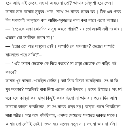
হয়ে আছি এই ভেবে, সৎ মা আসবেনা তো? আম্মার চল্লিশা হয়ে গেল।
আমার মনে আম্মার মৃত্যুর শোক, সাথে সৎ মায়ের ভয়ের ঝর। ঠিক এর পরের
দিন সকালেই আব্বাকে বলা আত্মীয়-স্বজনের নানা কথা কানে এলো আমার।
— ‘মেয়েকে একা কোনদিন মানুষ করতে পারবি? ওর তো একটা সঙ্গী দরকার।
এভাবে তো আজীবন চলবে না।’–
— ‘তোর তো আর সন্তান নেই। সম্পতি কে সামলাবে? মেয়েরা সম্পতি
সামলাতে পারে নাকি?’–
— ‘ এই অনাথ মেয়েকে কে বিয়ে করবে? মা ছাড়া মেয়েকে কে বাড়ির বউ
করবে?’
আমার খুব কান্না পেয়েছিল সেদিন। কষ্ট নিয়ে চিন্তা করেছিলাম, সৎ মা কি
খুব দরকার? পরেদিনই বাবা নিয়ে এলেন এক উপহার। ভয়ের উপহার। সৎ মা!
ঘরে বসে কান্না করা ছাড়া কিছুই করার ছিলো না আমার। পরের দিন আমি
আবারো কান্না করেছিলাম, না সৎ মায়ের জন্য নয়। রক্তে ভেসে গিয়েছিলো
সারা শরীর। ঘরে বসে কাঁদছিলাম, এসময় মেয়েদের সবচেয়ে দরকার মাকে।
আমার তো সেটাই নেই। তখন ঘরে এলেন নতুন মা। সৎ মা আর না বলি।