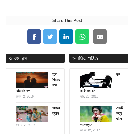
Share This Post
আরও গল্প
সর্বাধিক পঠিত
চলে
বউ
গিয়েও
রয়ে
যাওয়ার গল্প
অফিসের বস
ডিসে. 2, 2019
জানু. 23, 2018
আজব
একটি
ক্রাস
সত্য
ঘটনা
অবলম্বনে
সেপ্টে. 2, 2019
আগস্ট 12, 2017