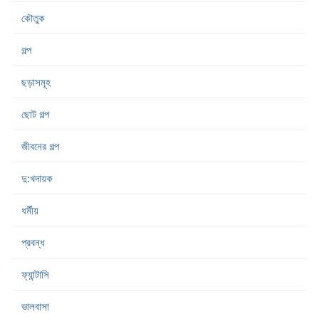
কৌতুক
গল্প
ছড়াসমূহ
ছোট গল্প
জীবনের গল্প
দু:খদায়ক
ধর্মীয়
প্রবন্ধ
ফ্যান্টাসি
ভালবাসা