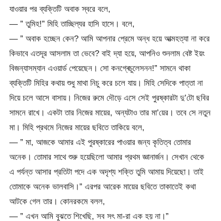
যাওয়ার পর ব্যক্তিটি অবাক স্বরে বলে,
— ” তুমিহ!” মিহি তাচ্ছিল্যর হাসি হাসে। বলে,
— ” অবাক হচ্ছেন কেন? আমি আপনার প্রেমে অন্ধ হয়ে আত্মহত্যা না করে
কিভাবে এতদূর আসলাম তা ভেবে? বাই দ্যা হয়ে, আপনিও শুনলাম বেষ্ট ইয়ং
বিজন্যাসম্যান এওয়ার্ড পেয়েছেন। সো কনগ্ৰেচুলেসনন!” সামনে থাকা
ব্যক্তিটি মিহির কথায় শুধু মাথা নিচু করে চলে যায়। মিহি সেদিকে পাত্তা না
দিয়ে চলে আসে বাসায়। নিজের রুমে দৌড়ে এসে সেই পুরষ্কারটা দু’টো ছবির
সামনে রাখে। একটা তার নিজের মায়ের, অন্যটাও তার মা’য়ের। তবে সে নতুন
মা। মিহি প্রথমে নিজের মায়ের ছবিতে তাকিয়ে বলে,
— ” মা, আজকে আমার এই পুরষ্কারের পাওয়ার জন্য কৃতিত্ব তোমার
অনেক। তোমার সাথে শুরু হয়েছিলো আমার প্রথম জ্ঞানার্জন। সেখান থেকে
এ পর্যন্ত আসার প্রতিটা পদে এক অদৃশ্য শক্তি তুমি আমায় দিয়েছো। তাই
তোমাকে অনেক ভালবাসি।” এরপর আরেক মায়ের ছবিতে তাকাতেই কথা
আটকে গেল তার। কোনরকমে বলল,
— ” এখন আমি বুঝতে শিখেছি, সব সৎ মা-রা এক হয় না।”