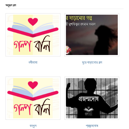
অনুরূপ গল্প
নদীনামা
ঘূরে দাড়ানোর গল্প
বন্ধুল
প্রজন্মদোষ