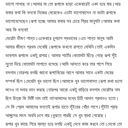
ভালো লাগছে না।আমার মা তো রূপাকে ছাড়া একেবারেই একা হয়ে যায়।আর
বাবার কথা কি বলবো নিজের মেয়েকেও এতটা ভালোবাসেন না যতটা রূপাকে
ভালোবেসেছেন।রূপা হচ্ছে আমার বাবার সব চেয়ে প্রিয় মানুষটা।আমার কথা
আর কি বলবো!
মেয়েটা ভীষণ শান্ত।একেবারে চুপচাপ স্বভাবের।এত শান্ত মানুষ আমি
আমার জীবনে প্রথম দেখেছি।রূপাকে কখনো রাগতে দেখিনি।তাই একদিন
ভাবলাম রূপাকে একটু রাগায়। আমার শার্টের বোতামটা ছিঁড়ে গেছে রূপা সুঁই
সুুতো দিয়ে বোতামটা লাগাতে বসেছে।আমি আসতে করে তার পাশে গিয়ে
বসলাম।তারপর বলছি জানো রূপা!বিয়ের আগে আমার সাথে একটা মেয়ের
সম্পর্ক ছিল।মেয়েটা খুব ভালো ছিল।আমাকে খুব ভালোবাসত।রূপা কথা গুলো
শুনেও না শুনার ভান করছে।তারপর আরো একটু বাড়িয়ে বললাম মেয়েটার নাম
ছিল চিত্রা কি মিষ্টি নাম তাই না!আমাদের মধ্যে চিঠি আদান প্রদানও হতো।
সে কি প্রেম আমাদের বলতেই রূপার হাতে সুঁইয়ের খোঁচা লাগে।সুঁইটা প্রায়
আঙ্গুলের মাংস অবধি চলে যায়।বুঝতে পারছি সে খুব ব্যথা পেয়েছে।
রূপার খুব কাছে গিয়ে ব্যস্ত হয়ে বলছি একটু দেখে কাজ করবে তো।দেখো তো