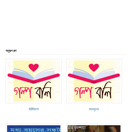
অনুরূপ গল্প
ঊর্মিমালা
শুভসূচনা