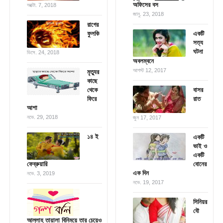
অফিসের বস
অক্টো. 7, 2018
জানু. 23, 2018
রাগের
ফুলকি
একটি
সত্য
ঘটনা
ডিসে. 24, 2018
অবলম্বনে
আগস্ট 12, 2017
মৃত্যুর
কাছে
থেকে
বাসর
ফিরে
রাত
আশা
নভে. 29, 2018
জুন 17, 2017
১৪ ই
একটি
ভাই ও
একটি
ফেব্রুয়ারি
বোনের
এক দিন
নভে. 3, 2019
নভে. 19, 2017
সিনিয়র
বৌ
আল্লাহ তায়ালা বিনিময়ে তার চেয়েও