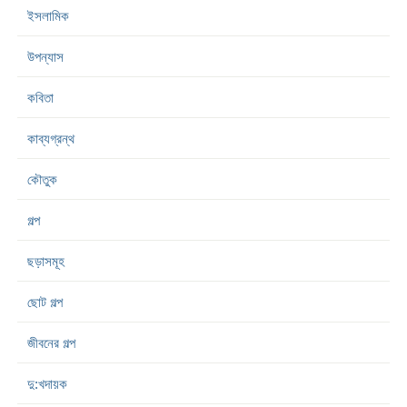
ইসলামিক
উপন্যাস
কবিতা
কাব্যগ্রন্থ
কৌতুক
গল্প
ছড়াসমূহ
ছোট গল্প
জীবনের গল্প
দু:খদায়ক