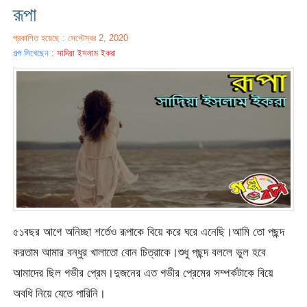
রূপা
প্রকাশিত হয়েছে : সেপ্টেম্বর 2, 2020
গল্প লিখেছেন :
সাদিয়া ইসলাম ইকরা
৫১বছর আগে অনিচ্ছা শর্তেও রূপাকে বিয়ে করে ঘরে এনেছি।আমি তো পছন্দ
করতাম আমার বন্ধুর খালাতো বোন চিত্রাকে।শুধু পছন্দ বললে ভুল হবে
আমাদের ছিল গভীর প্রেম।দুজনের এত গভীর প্রেমের সম্পর্কটাকে বিয়ে
অবধি নিয়ে যেতে পারিনি।