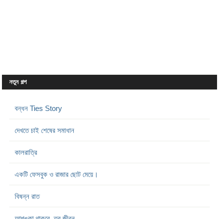
নতুন গল্প
বন্ধন Ties Story
দেখতে চাই শেষের সমাধান
কালরাত্রি
একটি ফেসবুক ও রাজার ছোট মেয়ে।
বিষন্ন রাত
আশঙ্কা থাকবে, তবু জীবন