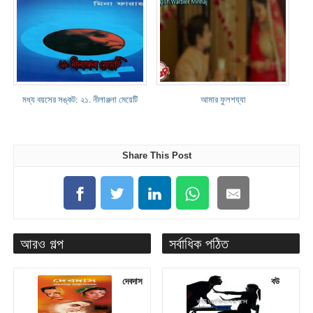
মধ্য বয়সের সঙ্কট: ২১. নীলাঞ্জনা মেয়েটি
আমার ফুলশয্যা
Share This Post
আরও গল্প
সর্বাধিক পঠিত
দেবদাস
বউ