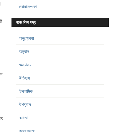
া।
জোনাকিগুলো
্ট
গল্পের বিষয় সমূহ
অনুপ্রেরণা
অনুবাদ
অন্যান্য
জন
ইতিহাস
ইসলামিক
উপন্যাস
কবিতা
ার
কাব্যগ্রন্থ