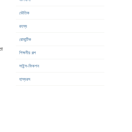
ভৌতিক
রহস্য
রোমান্টিক
তো
শিক্ষনীয় গল্প
সাইন্স-ফিকশন
হাস্যরস