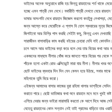
ভাইদের অনেক অনুরোধে রাজি হয় কিন্তু রায়হানের শর্ত থাকে মেয়ের 
হচ্ছে এমন পাত্রী যেন দেখে। যথারীতি পাত্রী দেখতে যেয়ে রায়হ
ভাষার অসংগতি দেখে রায়হান জিজ্ঞেস করলো কতটুকু লেখাপড়া, মেয়
জন্য আস্তে করে মেয়েটিকে এ প্লাস বি হোল স্কয়ারের সূত্র জিজ
জিগাইবো আর ডিগ্রি পাস করছি সেইটা কমু, কিন্তু এখন দেখতাছি 
সারাজীবন বাসাবাড়ির কাম করছি বইয়ের চেহারা দেখি নাই কোনদিন। 
চলে আসে আর ভাইদের কড়া করে বলে দেয় তার বিয়ের কথা আর না
একজনের মাধ্যমে নীলার খোঁজ করে জানতে পারে বিয়ের পর থেকে স্ব
পাঁচেক হলো একটা রোড এক্সিডেন্টে মারা যায় নীলা। নীলার খবর শ
ছোট ভাইদের ব্যবহার দিন দিন যেন কেমন হয়ে উঠছে, সবার মাঝে এ
মহিলাকে তুমি বিয়ে করো।
এইজন্য আমাদের বাসার কাজের বুয়া রহিমা খালার ভাগ্নীকে সেদিন
করাতে পারে। ছোট্ট ভাতিজার কথা শুনে রায়হান মনে মনে খুবই কষ
এগিয়ে দেয়ার জন্য ভাইরা মারামারি করতো কে আগে দিবে আজ সে
যেহেতু রায়হানের কোন সন্তান নেই তাই গ্রামের বাড়িতে তার ওয়া