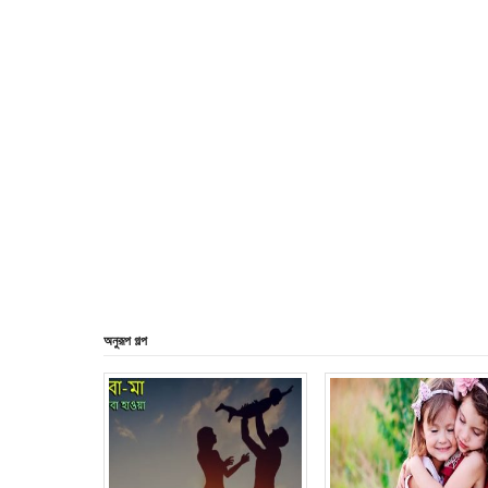
অনুরূপ গল্প