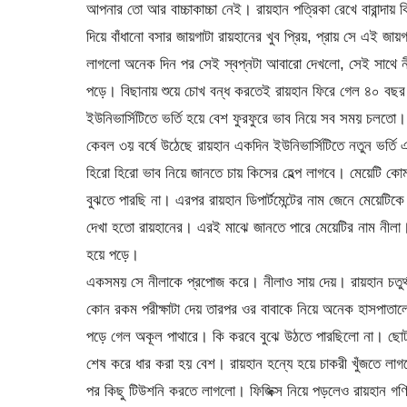
আপনার তো আর বাচ্চাকাচ্চা নেই। রায়হান পত্রিকা রেখে বারান্দায়
দিয়ে বাঁধানো বসার জায়গাটা রায়হানের খুব প্রিয়, প্রায় সে এই 
লাগলো অনেক দিন পর সেই স্বপ্নটা আবারো দেখলো, সেই সাথে নী
পড়ে। বিছানায় শুয়ে চোখ বন্ধ করতেই রায়হান ফিরে গেল ৪০ ব
ইউনিভার্সিটিতে ভর্তি হয়ে বেশ ফুরফুরে ভাব নিয়ে সব সময় চলতে
কেবল ৩য় বর্ষে উঠেছে রায়হান একদিন ইউনিভার্সিটিতে নতুন ভর্তি
হিরো হিরো ভাব নিয়ে জানতে চায় কিসের হেল্প লাগবে। মেয়েটি ক
বুঝতে পারছি না। এরপর রায়হান ডিপার্টমেন্টের নাম জেনে মেয়েটিক
দেখা হতো রায়হানের। এরই মাঝে জানতে পারে মেয়েটির নাম নীলা। ল
হয়ে পড়ে।
একসময় সে নীলাকে প্রপোজ করে। নীলাও সায় দেয়। রায়হান চতুর্থ 
কোন রকম পরীক্ষাটা দেয় তারপর ওর বাবাকে নিয়ে অনেক হাসপাতালে
পড়ে গেল অকূল পাথারে। কি করবে বুঝে উঠতে পারছিলো না। ছোট 
শেষ করে ধার করা হয় বেশ। রায়হান হন্যে হয়ে চাকরী খুঁজতে লা
পর কিছু টিউশনি করতে লাগলো। ফিজিক্স নিয়ে পড়লেও রায়হান গণিত