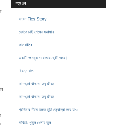
নতুন গল্প
ে
বন্ধন Ties Story
দেখতে চাই শেষের সমাধান
কালরাত্রি
একটি ফেসবুক ও রাজার ছোট মেয়ে।
বিষন্ন রাত
আশঙ্কা থাকবে, তবু জীবন
ান
আশঙ্কা থাকবে, তবু জীবন
প্রতিবার শীতে ভিজে তুমি জ্যোস্না হয়ে যাও
র
কবিতা: পুতুল খেলার ভুল
চ