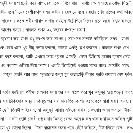
 কিছুটা সময় পায়চারী করে বাগানের দিকে এগিয়ে যায়। বাগানে আম গাছের গোড়া সিমেন্ট
জায়গাটায় বসে দিনের বেশীরভাগ সময় কাটায়। সেখানে বসে রায়হান শেষ রাতের কথা ভাবত
লাকেও। হঠাৎ শরীর খারাপ লাগায় রায়হান উঠে গিয়ে নিজের রুমে এসে বিছানায় শুয়ে
ছর আগের সময়ে। রায়হান তখন ২২ বছরের টগবগে তরুণ।
া। দু’চোখ ভরা তখন শুধু স্বপ্ন আর স্বপ্ন। স্বপ্নের মতোই কাটছিলো সময়। তখন
 এক মেয়ে এসে খুব নীচু গলায় বললো, ভাইয়া একটু হেল্প করবেন। রায়হান তখন বেশ
োমল কন্ঠে বললো, আমি এখানে আজ প্রথম এসেছি, কোন বিল্ডিংয়ে আমার ক্লাস সেটা
ে ওর ক্লাসে এগিয়ে দিয়ে আসে। একই ডিপার্টমেন্ট হওয়ায় মাঝে মাঝে মেয়েটির সাথে
াজুক চাহনি আর নম্র স্বভাবের জন্য খুব তারাতাড়ি নীলার প্রতি রায়হান বেশ দূর্বল
বর্ষের ফাইনাল পরীক্ষা দেওয়ার সময় ওর বাবা হঠাৎ করে খুব অসুস্থ হয়ে পড়ে। রায়হ
 যায় চিকিৎসার জন্য। কিন্তু ওর বাবা মাস তিনেক পর হঠাৎ করে মারা যায়। রায়হান
ছোট তিনটা ভাইবোন, মা অসুস্থ আবার এদিকে বাবার চিকিৎসার জন্য জমানো টাকা
গলো। একটা ছোট চাকরী পেয়ে যায় কিন্তু বেতন অনেক কম থাকায় রায়হান অফিস ছুটি
ে খুব ভালো ছিলো। টাকা বাঁচানোর জন্য পায়ে হেঁটে অফিসে, টিউশনিতে যেত। লাঞ্