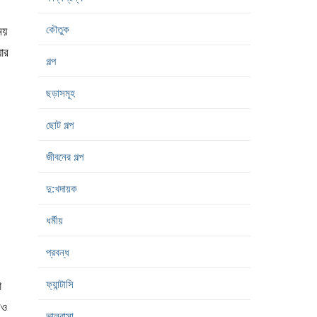
কৌতুক
ময়
ার
গল্প
ছড়াসমূহ
ছোট গল্প
জীবনের গল্প
দু:খদায়ক
ধর্মীয়
প্রবন্ধ
ফ্যান্টাসি
ো
রও
ভালবাসা