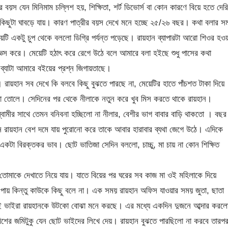
বয়স যেন মিনিমাম চল্লিশ হয়, শিক্ষিতা, শর্ট ডিভোর্স বা কোন কারণে বিয়ে হতে দেরি
ান কিছুটা ঘাবড়ে যায়। কারণ পাত্রীর বয়স দেখে মনে হচ্ছে ২৫/২৬ বছর। কথা বলার স
েটি একটু চুপ থেকে বললো ডিগ্রি পর্যন্ত পড়েছে। রায়হান ব্যাপারটা আরো শিওর হওয়
্ঞেস করে। মেয়েটি হঠাৎ করে রেগে উঠে বলে আমারে বলা হইছে শুধু পাসের কথা
ব্যাটা আমারে বইয়ের প্রশ্ন জিগায়তাছে।
রায়হান সব দেখে কি বলবে কিছু বুঝতে পারছে না, মেয়েটির হাতে পাঁচশত টাকা দিয়ে
 তোলে। সেদিনের পর থেকে নীলাকে নতুন করে খুব মিস করতে থাকে রায়হান।
ামীর সাথে তেমন বনিবনা হচ্ছিলো না নীলার, বেশীর ভাগ বাবার বাড়ি থাকতো । বছর
ুনে রায়হান বেশ দমে যায় পুরোনো করে তাকে আবার হারাবার ব্যথা জেগে উঠে। এদিকে
কটা বিরক্তকর ভাব। ছোট ভাতিজা সেদিন বললো, চাচ্চু, মা চায় না কোন শিক্ষিত
 তোমাকে দেখাতে নিয়ে যায়। যাতে বিয়ের পর ঘরের সব কাজ মা ওই মহিলাকে দিয়ে
্ট পায় কিন্তু কাউকে কিছু বলে না। এক সময় রায়হান অফিস যাওয়ার সময় জুতা, ছাতা
ই ভাইরা রায়হানকে উটকো বোঝা মনে করছে। এর মধ্যে একদিন দুজনে আব্দার করল
রিশের জমিটুকু যেন ছোট ভাইদের লিখে দেয়। রায়হান বুঝতে পারছিলো না করবে তারপ