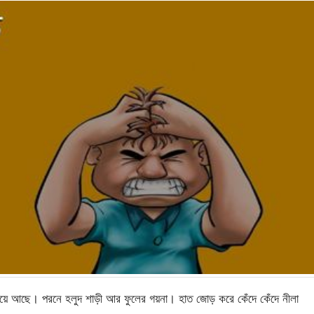
ঁড়িয়ে আছে। পরনে হলুদ শাড়ী আর ফুলের গয়না। হাত জোড় করে কেঁদে কেঁদে নীলা