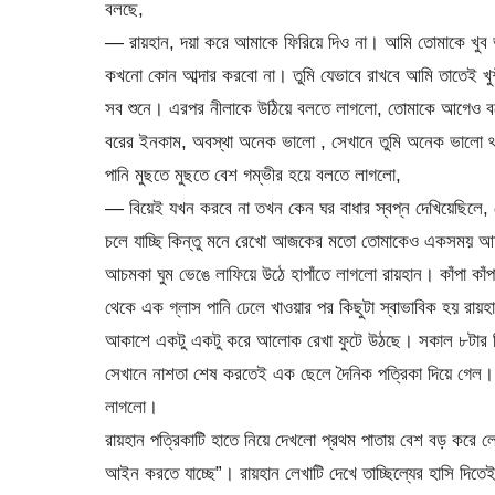
বলছে,
— রায়হান, দয়া করে আমাকে ফিরিয়ে দিও না। আমি তোমাকে খুব 
কখনো কোন আব্দার করবো না। তুমি যেভাবে রাখবে আমি তাতেই খুশ
সব শুনে। এরপর নীলাকে উঠিয়ে বলতে লাগলো, তোমাকে আগেও বল
বরের ইনকাম, অবস্থা অনেক ভালো , সেখানে তুমি অনেক ভালো থা
পানি মুছতে মুছতে বেশ গম্ভীর হয়ে বলতে লাগলো,
— বিয়েই যখন করবে না তখন কেন ঘর বাধার স্বপ্ন দেখিয়েছিলে
চলে যাচ্ছি কিন্তু মনে রেখো আজকের মতো তোমাকেও একসময় আ
আচমকা ঘুম ভেঙে লাফিয়ে উঠে হাপাঁতে লাগলো রায়হান। কাঁপা ক
থেকে এক গ্লাস পানি ঢেলে খাওয়ার পর কিছুটা স্বাভাবিক হয় রায়হা
আকাশে একটু একটু করে আলোক রেখা ফুটে উঠছে। সকাল ৮টার দিক
সেখানে নাশতা শেষ করতেই এক ছেলে দৈনিক পত্রিকা দিয়ে গেল। 
লাগলো।
রায়হান পত্রিকাটি হাতে নিয়ে দেখলো প্রথম পাতায় বেশ বড় করে লে
আইন করতে যাচ্ছে”। রায়হান লেখাটি দেখে তাচ্ছিল্যের হাসি দি