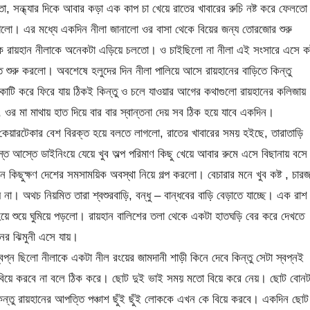
ো, সন্ধ্যার দিকে আবার কড়া এক কাপ চা খেয়ে রাতের খাবারের রুচি নষ্ট করে ফেলতে
লো। এর মধ্যে একদিন নীলা জানালো ওর বাসা থেকে বিয়ের জন্য তোরজোর শুরু
ে রায়হান নীলাকে অনেকটা এড়িয়ে চলতো। ও চাইছিলো না নীলা এই সংসারে এসে কষ
 শুরু করলো। অবশেষে হলুদের দিন নীলা পালিয়ে আসে রায়হানের বাড়িতে কিন্তু
াকাটি করে ফিরে যায় ঠিকই কিন্তু ও চলে যাওয়ার আগের কথাগুলো রায়হানের কলিজায়
ন, ওর মা মাথায় হাত দিয়ে বার বার স্বান্তনা দেয় সব ঠিক হয়ে যাবে একদিন।
কেয়ারটেকার বেশ বিরক্ত হয়ে বলতে লাগলো, রাতের খাবারের সময় হইছে, তারাতাড়ি
 আস্তে ডাইনিংয়ে যেয়ে খুব অল্প পরিমাণ কিছু খেয়ে আবার রুমে এসে বিছানায় বসে
ছুক্ষণ দেশের সমসাময়িক অবস্থা নিয়ে গল্প করলো। বেচারার মনে খুব কষ্ট , চার
। অথচ নিয়মিত তারা শ্বশুরবাড়ি, বন্ধু – বান্ধবের বাড়ি বেড়াতে যাচ্ছে। এক রাশ
য়ে শুয়ে ঘুমিয়ে পড়লো। রায়হান বালিশের তলা থেকে একটা হাতঘড়ি বের করে দেখতে
ের ঝিমুনী এসে যায়।
্ন ছিলো নীলাকে একটা নীল রংয়ের জামদানী শাড়ী কিনে দেবে কিন্তু সেটা স্বপ্নই
ন বিয়ে করবে না বলে ঠিক করে। ছোট দুই ভাই সময় মতো বিয়ে করে নেয়। ছোট বোনট
ন্তু রায়হানের আপত্তি পঞ্চাশ ছুঁই ছুঁই লোককে এখন কে বিয়ে করবে। একদিন ছোট