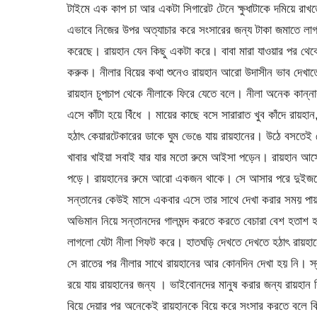
টাইমে এক কাপ চা আর একটা সিগারেট টেনে ক্ষুধাটাকে দমিয়ে রাখত
এভাবে নিজের উপর অত্যাচার করে সংসারের জন্য টাকা জমাতে লাগ
করেছে। রায়হান যেন কিছু একটা করে। বাবা মারা যাওয়ার পর থেক
করুক। নীলার বিয়ের কথা শুনেও রায়হান আরো উদাসীন ভাব দেখাতে
রায়হান চুপচাপ থেকে নীলাকে ফিরে যেতে বলে। নীলা অনেক কান্ন
এসে কাঁটা হয়ে বিঁধে । মায়ের কাছে বসে সারারাত খুব কাঁদে রায়হা
হঠাৎ কেয়ারটেকারের ডাকে ঘুম ভেঙে যায় রায়হানের। উঠে বসতেই 
খাবার খাইয়া সবাই যার যার মতো রুমে আইসা পড়েন। রায়হান আস্তে
পড়ে। রায়হানের রুমে আরো একজন থাকে। সে আসার পরে দুইজনে কি
সন্তানের কেউই মাসে একবার এসে তার সাথে দেখা করার সময় পায় না
অভিমান নিয়ে সন্তানদের গালমন্দ করতে করতে বেচারা বেশ হতাশ হ
লাগলো যেটা নীলা গিফট করে। হাতঘড়ি দেখতে দেখতে হঠাৎ রায়হান
সে রাতের পর নীলার সাথে রায়হানের আর কোনদিন দেখা হয় নি। স্বপ
রয়ে যায় রায়হানের জন্য । ভাইবোনদের মানুষ করার জন্য রায়হা
বিয়ে দেয়ার পর অনেকেই রায়হানকে বিয়ে করে সংসার করতে বলে কি