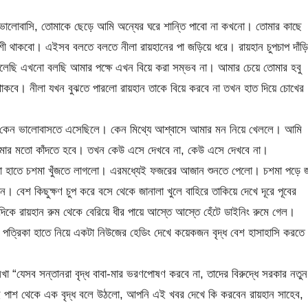
ভালোবাসি, তোমাকে ছেড়ে আমি অন্যের ঘরে শান্তি পাবো না কখনো। তোমার কাছে
ী থাকবো। এইসব বলতে বলতে নীলা রায়হানের পা জড়িয়ে ধরে। রায়হান চুপচাপ দাঁড়ি
েছি এখনো বলছি আমার পক্ষে এখন বিয়ে করা সম্ভব না। আমার চেয়ে তোমার হবু
কবে। নীলা যখন বুঝতে পারলো রায়হান তাকে বিয়ে করবে না তখন হাত দিয়ে চোখের
, কেন ভালোবাসতে এসেছিলে। কেন মিথ্যে আশ্বাসে আমার মন নিয়ে খেললে। আমি
মার মতো কাঁদতে হবে। তখন কেউ এসে দেখবে না, কেউ এসে দেখবে না।
াঁপা হাতে চশমা খুঁজতে লাগলো। এরমধ্যেই ফজরের আজান শুনতে পেলো। চশমা পড়ে 
ন। বেশ কিছুক্ষণ চুপ করে বসে থেকে জানালা খুলে বাহিরে তাকিয়ে দেখে দূরে পূবের
ে রায়হান রুম থেকে বেরিয়ে ধীর পায়ে আস্তে আস্তে হেঁটে ডাইনিং রুমে গেল।
পত্রিকা হাতে নিয়ে একটা নিউজের হেডিং দেখে কয়েকজন বৃদ্ধ বেশ হাসাহাসি করতে
খা “যেসব সন্তানরা বৃদ্ধ বাবা-মার ভরণপোষণ করবে না, তাদের বিরুদ্ধে সরকার নতুন
তেই পাশ থেকে এক বৃদ্ধ বলে উঠলো, আপনি এই খবর দেখে কি করবেন রায়হান সাহেব,