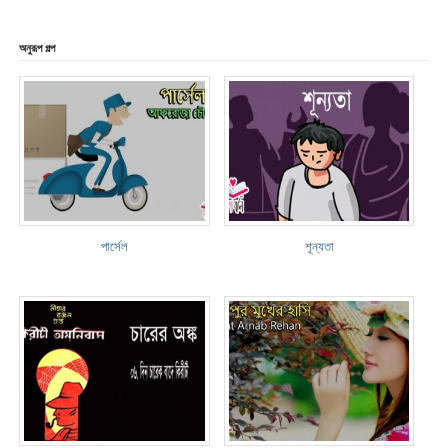
অনুরূপ গল্প
পার্সেল
শূন্যতা