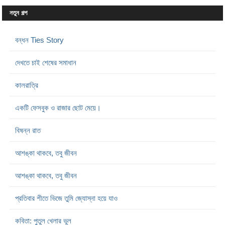
নতুন গল্প
বন্ধন Ties Story
দেখতে চাই শেষের সমাধান
কালরাত্রি
একটি ফেসবুক ও রাজার ছোট মেয়ে।
বিষন্ন রাত
আশঙ্কা থাকবে, তবু জীবন
আশঙ্কা থাকবে, তবু জীবন
প্রতিবার শীতে ভিজে তুমি জ্যোস্না হয়ে যাও
কবিতা: পুতুল খেলার ভুল