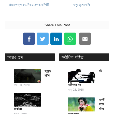
চারের অঙ্ক: ০৬. দিন চারেক বাদে কিরীটী
আপুর মুখের হাসি
Share This Post
আরও গল্প
সর্বাধিক পঠিত
ভূতুড়ে
বউ
নাটক
অফিসের বস
নভে. 30, 2020
জানু. 23, 2018
একটি
সত্য
ঘটনা
ডার্করুম
অবলম্বনে
জুন 5, 2018