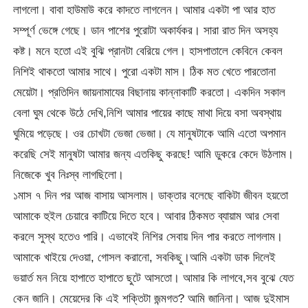
লাগলো। বাবা হাউমাউ করে কাদতে লাগলেন। আমার একটা পা আর হাত
সম্পূর্ণ ভেঙ্গে গেছে। ডান পাশের পুরোটা অকার্যকর। সারা রাত দিন অসহ্য
কষ্ট। মনে হতো এই বুঝি প্রানটা বেরিয়ে গেল। হাসপাতালে কেবিনে কেবল
নিশিই থাকতো আমার সাথে। পুরো একটা মাস। ঠিক মত খেতে পারতোনা
মেয়েটা। প্রতিদিন জায়নামাযের বিছানায় কান্নাকাটি করতো। একদিন সকাল
বেলা ঘুম থেকে উঠে দেখি,নিশি আমার পায়ের কাছে মাথা দিয়ে বসা অবস্থায়
ঘুমিয়ে পড়েছে। ওর চোখটা ভেজা ভেজা। যে মানুষটাকে আমি এতো অপমান
করেছি সেই মানুষটা আমার জন্য এতকিছু করছে! আমি ডুকরে কেদে উঠলাম।
নিজেকে খুব নিঃস্ব লাগছিলো।
১মাস ৭ দিন পর আজ বাসায় আসলাম। ডাক্তার বলেছে বাকিটা জীবন হয়তো
আমাকে হুইল চেয়ারে কাটিয়ে দিতে হবে। আবার ঠিকমত ব্যায়াম আর সেবা
করলে সুস্থ হতেও পারি। এভাবেই নিশির সেবায় দিন পার করতে লাগলাম।
আমাকে খাইয়ে দেওয়া, গোসল করানো, সবকিছু।আমি একটা ডাক দিলেই
ভয়ার্ত মন নিয়ে হাপাতে হাপাতে ছুটে আসতো। আমার কি লাগবে,সব বুঝে যেত
কেন জানি। মেয়েদের কি এই শক্তিটা জন্মগত? আমি জানিনা। আজ দুইমাস