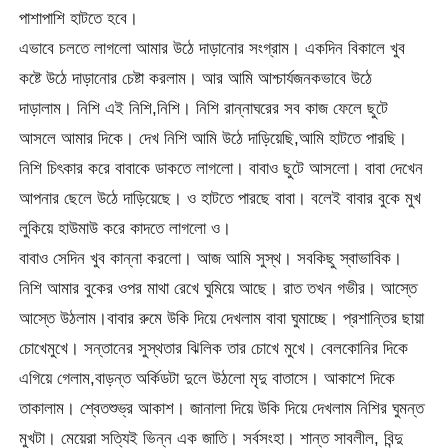
পাশাপাশি হাটতে হবে।
এভাবে চলতে লাগলো আমার উঠে দাড়ানোর সংগ্রাম। একদিন বিকালে খুব
কষ্টে উঠে দাড়ানোর চেষ্টা করলাম। আর আমি আশ্চার্যজনকভাবে উঠে
দাড়ালাম। নিশি এই নিশি,নিশি। নিশি রান্নাঘরের সব কাজ ফেলে ছুটে
আসলে আমার দিকে। দেখ নিশি আমি উঠে দাড়িয়েছি,আমি হাটতে পারছি।
নিশি চিৎকার করে বাবাকে ডাকতে লাগলো। বাবাও ছুটে আসলো। বাবা দেখেন
আপনার ছেলে উঠে দাড়িয়েছে। ও হাটতে পারছে বাবা। বলেই বাবার বুকে মুখ
লুকিয়ে হাউমাউ করে কাদতে লাগলো ও।
বাবাও সেদিন খুব কান্না করলো। আজ আমি সুস্থ। সবকিছু স্বাভাবিক।
নিশি আমার বুকের ওপর মাথা রেখে ঘুমিয়ে আছে। রাত তখন গভীর। আস্তে
আস্তে উঠলাম।বাবার রুমে উকি দিয়ে দেখলাম বাবা ঘুমাচ্ছে। প্রশান্তির ছায়া
চোখেমুখে। সন্তানের সুস্থতার ঝিলিক তার চোখে মুখে। বেলকোনির দিকে
এগিয়ে গেলাম,বাড়ন্ত অর্কিডটা দুলে উঠলো মৃদু বাতাসে। আকাশে দিকে
তাকালাম। শ্বেতশুভ্র আকাশ। জানালা দিয়ে উকি দিয়ে দেখলাম নিশির ঘুমন্ত
মুখটা। মেয়েরা সত্যিই ভিন্ন এক জাতি। সর্বসংহা। শান্ত সাবলীল, বিন্দু