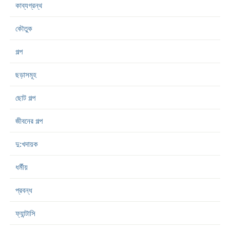
কাব্যগ্রন্থ
কৌতুক
গল্প
ছড়াসমূহ
ছোট গল্প
জীবনের গল্প
দু:খদায়ক
ধর্মীয়
প্রবন্ধ
ফ্যান্টাসি