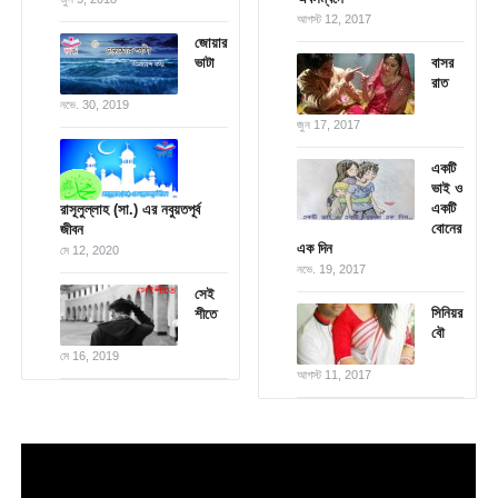
আগস্ট 12, 2017
জোয়ার
ভাটা
বাসর
রাত
নভে. 30, 2019
জুন 17, 2017
একটি
ভাই ও
একটি
রাসূলুল্লাহ (সা.) এর নবুয়তপূর্ব
বোনের
জীবন
এক দিন
মে 12, 2020
নভে. 19, 2017
সেই
সিনিয়র
শীতে
বৌ
মে 16, 2019
আগস্ট 11, 2017