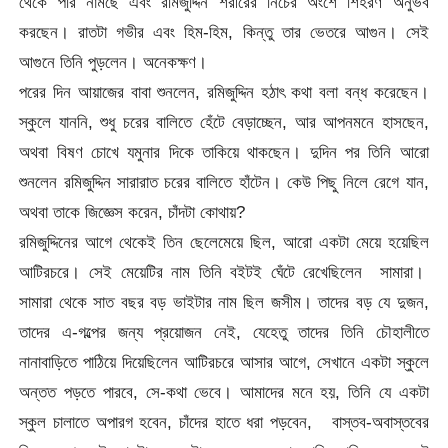
থেকে পরি নামছে এবং রমিজুদ্দিন শরীরের নিচের অংশে শিহরণ অনুভব
করছেন। রাতটা গভীর এবং হিম-হিম, কিন্তু তার ভেতরে আগুন। সেই
আগুনে তিনি পুড়লেন। অনেকক্ষণ।
পরের দিন আয়াজের বাবা শুনলেন, রমিজুদ্দিন হঠাৎ কথা বলা বন্ধ করেছেন।
স্কুলে যাননি, শুধু চরের বালিতে হেঁটে বেড়াচ্ছেন, আর আপনমনে হাসছেন,
অথবা বিষণ চোখে যমুনার দিকে তাকিয়ে থাকছেন। দুদিন পর তিনি আরো
শুনলেন রমিজুদ্দিন সারারাত চরের বালিতে হাঁটেন। কেউ পিছু নিলে রেগে যান,
অথবা তাকে জিজ্ঞেস করেন, চাঁদটা কোথায়?
রমিজুদ্দিনের আগে থেকেই তিন ছেলেমেয়ে ছিল, আরো একটা মেয়ে হয়েছিল
আটিরচরে। সেই মেয়েটির নাম তিনি বইটই ঘেঁটে রেখেছিলেন সামারা।
সামারা থেকে সাত বছর বড় ভাইটার নাম ছিল জসীম। তাদের বড় যে দুজন,
তাদের এ-গল্পের জন্য প্রয়োজন নেই, যেহেতু তাদের তিনি চৌহালীতে
নানাবাড়িতে পাঠিয়ে দিয়েছিলেন আটিরচরে আসার আগে, সেখানে একটা স্কুলে
অন্তত পড়তে পারবে, সে-কথা ভেবে। আমাদের মনে হয়, তিনি যে একটা
স্কুল চালাতে অপারগ হবেন, চাঁদের হাতে ধরা পড়বেন, বাস্তব-অবাস্তবের