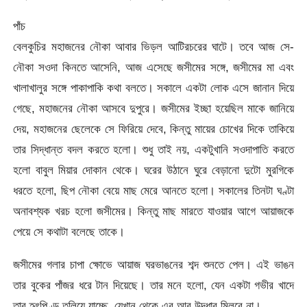
পাঁচ
বেলকুচির মহাজনের নৌকা আবার ভিড়ল আটিরচরের ঘাটে। তবে আজ সে-
নৌকা সওদা কিনতে আসেনি, আজ এসেছে জসীমের সঙ্গে, জসীমের মা এবং
খালাখালুর সঙ্গে পাকাপাকি কথা বলতে। সকালে একটা লোক এসে জানান দিয়ে
গেছে, মহাজনের নৌকা আসবে দুপুরে। জসীমের ইচ্ছা হয়েছিল মাকে জানিয়ে
দেয়, মহাজনের ছেলেকে সে ফিরিয়ে দেবে, কিন্তু মায়ের চোখের দিকে তাকিয়ে
তার সিদ্ধান্ত বদল করতে হলো। শুধু তাই নয়, একটুখানি সওদাপাতি করতে
হলো বাবুল মিয়ার দোকান থেকে। ঘরের উঠানে ঘুরে বেড়ানো দুটো মুরগিকে
ধরতে হলো, ছিপ নৌকা বেয়ে মাছ মেরে আনতে হলো। সকালের তিনটা ঘণ্টা
অনাবশ্যক খরচ হলো জসীমের। কিন্তু মাছ মারতে যাওয়ার আগে আয়াজকে
পেয়ে সে কথাটা বলেছে তাকে।
জসীমের গলার চাপা ক্ষোভে আয়াজ ঘরভাঙনের শব্দ শুনতে পেল। এই ভাঙন
তার বুকের পাঁজর ধরে টান দিয়েছে। তার মনে হলো, যেন একটা গভীর খাদে
তার হৃৎপিণ্ড তলিয়ে যাচ্ছে, যেখান থেকে এর আর উদ্ধার মিলবে না।