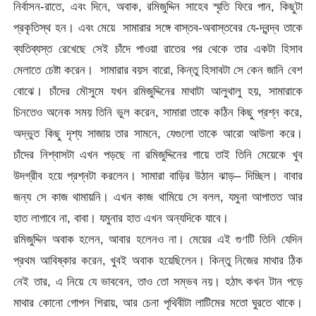
নির্বাসন-রাতে, এবং দিনে, অবাক, রমিজুদ্দিন সাহেব স্মৃতি ফিরে পান, কিছুটা
প্রকৃতিস্থ হন। এবং মেয়ে সামারার সঙ্গে বাস্তব-অবাস্তবের যে-দ্বন্দ্ব তাকে
ব্যতিব্যস্ত রেখেছে সেই চাঁদে পাওয়া রাতের পর থেকে তার একটা হিসাব
মেলাতে চেষ্টা করেন। সামারার বয়স বারো, কিন্তু হিসাবটা সে কেন জানি বেশ
বোঝে। চাঁদের মৌসুমে যখন রমিজুদ্দিনের মাথাটা আলুথালু হয়, সামারাকে
চিনতেও অনেক সময় তিনি ভুল করেন, সামারা তাকে কঠিন কিছু প্রশ্ন করে,
অদ্ভুত কিছু দৃশ্য সাজায় তার সামনে, যেগুলো তাকে আরো আউলা করে।
চাঁদের নিশ্বাসটা এখন পড়ছে না রমিজুদ্দিনের গায়ে তাই তিনি মেয়েকে খুব
উদগ্রীব হয়ে প্রশ্নটা করলেন। সামারা বাড়ির উঠান ঝাড়– দিচ্ছিল। বাবার
জন্য সে কাজ থামায়নি। এখন কাজ থামিয়ে সে বলল, যমুনা আপাতত আর
হাত লাগাবে না, বাবা। যমুনার হাত এখন অন্যদিকে যাবে।
রমিজুদ্দিন অবাক হলেন, আবার হলেনও না। মেয়ের এই গুণটি তিনি যেদিন
প্রথম আবিষ্কার করেন, খুবই অবাক হয়েছিলেন। কিন্তু নিজের মাথার ঠিক
নেই তার, এ নিয়ে যে ভাববেন, তাও তো সম্ভব নয়। হঠাৎ কখন টান পড়ে
মাথার কোনো গোপন শিরায়, আর চেনা পৃথিবীটা লাটিমের মতো ঘুরতে থাকে।