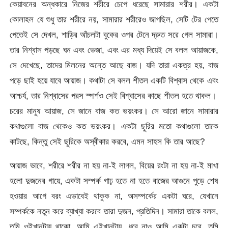
কেয়াবনের অন্ধকারে নিজের শরীরে চেপে ধরেছে সামারার শরীর। একটা
কোলাহল যে শুধু তার শরীরে নয়, সামারার শরীরেও জাগছিল, সেটি টের পেতে
পেতেই সে দেখল, শাড়ির আঁচলটা বুকের ওপর টেনে দ্রুত সরে গেল সামারা।
তার নিশ্বাস পড়ছে ঘন এবং ভেজা, এবং এর মধ্য দিয়েই সে বলল আয়াজকে,
সে দেখেছে, তাদের মিলনের অন্তে আছে বাজ। যদি তারা একত্র হয়, বাজ
পড়ে ছাই হয়ে যাবে আয়াজ। কথাটা সে বলল শীতল একটি বিশ্বাস থেকে এবং
আশ্চর্য, তার নিশ্বাসের পরস স্পর্শও সেই বিশ্বাসের কাছে শীতল হতে থাকল।
চরের মানুষ আয়াজ, সে জানে বাজ কত ভয়ংকর। সে আরো জানে সামারার
কথাগুলো বাজ থেকেও কত ভয়ংকর। একটা ছুরির মতো কথাগুলো তাকে
কাটছে, কিন্তু সেই ছুরিকে অস্বীকার করবে, এমন সাহস কি তার আছে?
আয়াজ ভাবে, শরীরে শরীর না হয় না-ই লাগল, বিয়ের রংটা না হয় না-ই মাখা
হলো দুজনের গায়ে, একটা সম্পর্ক গাঢ় হতে না হতে বাজের আগুনে পুড়ে শেষ
হওয়ার আগে বরং এভাবেই থাকুক না, অসম্পর্কের একটা ঘরে, যেখানে
সম্পর্ককে নতুন করে ব্যাখ্যা করবে তারা দুজন, প্রতিদিন। সামারা তাকে বলল,
তুমি ওইখানটায় থাকো, আমি এইখানটায়, ধরে নাও আমি একটা চরে, তুমি