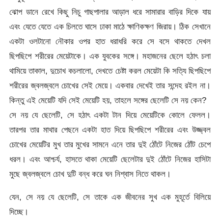
ঝোপ ডানে রেখে কিছু নিচু গাছপালার আড়াল ধরে সামারার বাড়ির দিকে যায়
এবং যেতে যেতে এক চিলতে ঘাসে ঢাকা মাঠে ক্ষাণিকক্ষণ জিরায়। ঠিক সেখানে
একটা ওলটানো নৌকার ওপর হাত ধরাধরি করে সে বসে থাকতে দেখল
ছিপছিপে শরীরের মেয়েটাকে। এক যুবকের সঙ্গে। মহাজনের ছেলে হঠাৎ চলা
থামিয়ে তাকাল, দুচোখ কচলালো, দেখতে চেষ্টা করল মেয়েটা কি সত্যি ছিপছিপে
শরীরের জ্বলজ্বলে চোখের সেই মেয়ে। একবার দেখেই তার সন্দেহ রইল না।
কিন্তু এই মেয়েটি যদি সেই মেয়েটি হয়, তাহলে সঙ্গের ছেলেটি সে নয় কেন?
সে নয় যে ছেলেটি, সে হঠাৎ একটা টান দিয়ে মেয়েটিকে কোলে ফেলল।
তারপর তার মাথার পেছনে একটা হাত দিয়ে ছিপছিপে শরীরের এবং উজ্জ্বল
চোখের মেয়েটির মুখ তার মুখের সামনে এনে তার দুই ঠোঁটে নিজের ঠোঁট চেপে
ধরল। এবং আশ্চর্য, হাসতে থাকা মেয়েটি ছেলেটার দুই ঠোঁটে নিজের হাসিটা
মুছে জ্বলজ্বলে চোখ দুটি বন্ধ করে ঘন নিশ্বাস নিতে থাকল।
যেন, সে নয় যে ছেলেটি, সে তাকে এক জীবনের সুখ এক মুহূর্তে বিলিয়ে
দিচ্ছে।