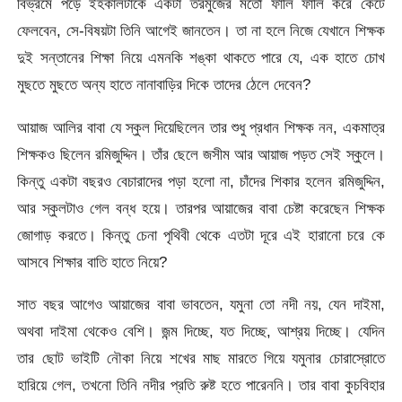
বিভ্রমে পড়ে ইহকালটাকে একটা তরমুজের মতো ফালি ফালি করে কেটে
ফেলবেন, সে-বিষয়টা তিনি আগেই জানতেন। তা না হলে নিজে যেখানে শিক্ষক
দুই সন্তানের শিক্ষা নিয়ে এমনকি শঙ্কা থাকতে পারে যে, এক হাতে চোখ
মুছতে মুছতে অন্য হাতে নানাবাড়ির দিকে তাদের ঠেলে দেবেন?
আয়াজ আলির বাবা যে স্কুল দিয়েছিলেন তার শুধু প্রধান শিক্ষক নন, একমাত্র
শিক্ষকও ছিলেন রমিজুদ্দিন। তাঁর ছেলে জসীম আর আয়াজ পড়ত সেই স্কুলে।
কিন্তু একটা বছরও বেচারাদের পড়া হলো না, চাঁদের শিকার হলেন রমিজুদ্দিন,
আর স্কুলটাও গেল বন্ধ হয়ে। তারপর আয়াজের বাবা চেষ্টা করেছেন শিক্ষক
জোগাড় করতে। কিন্তু চেনা পৃথিবী থেকে এতটা দূরে এই হারানো চরে কে
আসবে শিক্ষার বাতি হাতে নিয়ে?
সাত বছর আগেও আয়াজের বাবা ভাবতেন, যমুনা তো নদী নয়, যেন দাইমা,
অথবা দাইমা থেকেও বেশি। জন্ম দিচ্ছে, যত দিচ্ছে, আশ্রয় দিচ্ছে। যেদিন
তার ছোট ভাইটি নৌকা নিয়ে শখের মাছ মারতে গিয়ে যমুনার চোরাস্রোতে
হারিয়ে গেল, তখনো তিনি নদীর প্রতি রুষ্ট হতে পারেননি। তার বাবা কুচবিহার