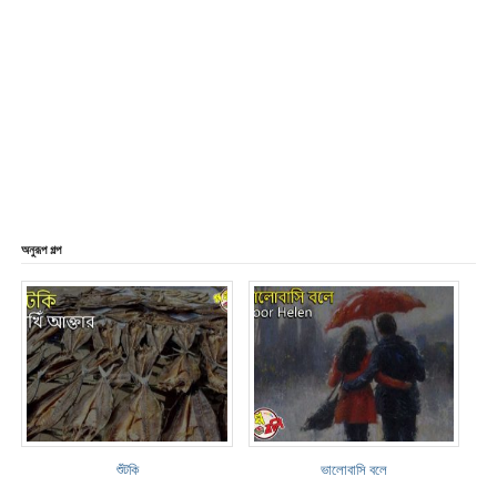
অনুরূপ গল্প
শুঁটকি
ভালোবাসি বলে