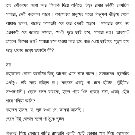
তার পৌরুষের জাগা আর ফিনকি দিয়ে বালিতে চিহ্ন রাখার ছবিটা দেখছিল
সামারা, সেই কতকাল আগে। বাজখাওয়া মানুষের মতো কিছুক্ষণ দাঁড়িয়ে থেকে
আয়াজ ভাবল, বাজের আঘাতটা তো তার ওপরই পড়বে। সামারার ওপর নয়
এরকমই তো বলেছে সামারা, সে-ই পুড়ে ছাই হবে, সামারা নয়। তাহলে?
তাহলে কিসের ভয়? সামারা চলে যাওয়া আর তার বাজ খেয়ে ছাইয়ের স্তূপ হয়ে
পড়ে থাকার মধ্যে তফাৎটা কী?
ছয়
মহাজনের নৌকা বারোটার কিছু আগেই এসে ঘাটে নামল। মহাজনের ছেলেটির
একটুও দেরি সহ্য হচ্ছিল না। মহাজন একটু পা টেনে হাঁটেন, ভুঁড়িটাও
সম্পদশালী। ছেলে বলল বাবাকে, হাতে পায়ে খিল ধরেছে বাবা, একটু হেঁটে
পায়ে শক্তি আনি?
মহাজন হাসল, যা, তুই রওনা দে, আমরা আসছি।
ছেলে টাট্টু ঘোড়ার মতো পা ঠুকে ছুটল।
কিছুদূর গিয়ে যেখানে বালির রাস্তাটা একটা ছোট ডোবার পাশ দিয়ে হোগলার