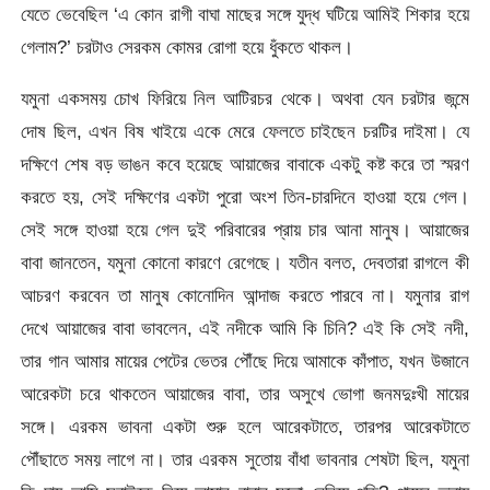
যেতে ভেবেছিল ‘এ কোন রাগী বাঘা মাছের সঙ্গে যুদ্ধ ঘটিয়ে আমিই শিকার হয়ে
গেলাম?’ চরটাও সেরকম কোমর রোগা হয়ে ধুঁকতে থাকল।
যমুনা একসময় চোখ ফিরিয়ে নিল আটিরচর থেকে। অথবা যেন চরটার জন্মে
দোষ ছিল, এখন বিষ খাইয়ে একে মেরে ফেলতে চাইছেন চরটির দাইমা। যে
দক্ষিণে শেষ বড় ভাঙন কবে হয়েছে আয়াজের বাবাকে একটু কষ্ট করে তা স্মরণ
করতে হয়, সেই দক্ষিণের একটা পুরো অংশ তিন-চারদিনে হাওয়া হয়ে গেল।
সেই সঙ্গে হাওয়া হয়ে গেল দুই পরিবারের প্রায় চার আনা মানুষ। আয়াজের
বাবা জানতেন, যমুনা কোনো কারণে রেগেছে। যতীন বলত, দেবতারা রাগলে কী
আচরণ করবেন তা মানুষ কোনোদিন আন্দাজ করতে পারবে না। যমুনার রাগ
দেখে আয়াজের বাবা ভাবলেন, এই নদীকে আমি কি চিনি? এই কি সেই নদী,
তার গান আমার মায়ের পেটের ভেতর পৌঁছে দিয়ে আমাকে কাঁপাত, যখন উজানে
আরেকটা চরে থাকতেন আয়াজের বাবা, তার অসুখে ভোগা জনমদুঃখী মায়ের
সঙ্গে। এরকম ভাবনা একটা শুরু হলে আরেকটাতে, তারপর আরেকটাতে
পৌঁছাতে সময় লাগে না। তার এরকম সুতোয় বাঁধা ভাবনার শেষটা ছিল, যমুনা