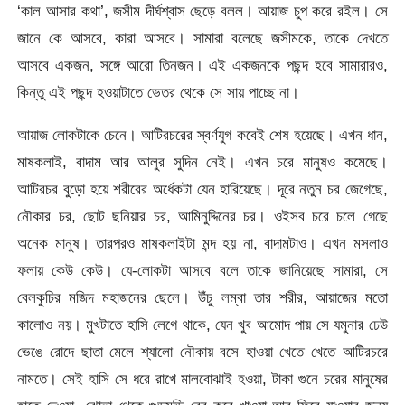
‘কাল আসার কথা’, জসীম দীর্ঘশ্বাস ছেড়ে বলল। আয়াজ চুপ করে রইল। সে
জানে কে আসবে, কারা আসবে। সামারা বলেছে জসীমকে, তাকে দেখতে
আসবে একজন, সঙ্গে আরো তিনজন। এই একজনকে পছন্দ হবে সামারারও,
কিন্তু এই পছন্দ হওয়াটাতে ভেতর থেকে সে সায় পাচ্ছে না।
আয়াজ লোকটাকে চেনে। আটিরচরের স্বর্ণযুগ কবেই শেষ হয়েছে। এখন ধান,
মাষকলাই, বাদাম আর আলুর সুদিন নেই। এখন চরে মানুষও কমেছে।
আটিরচর বুড়ো হয়ে শরীরের অর্ধেকটা যেন হারিয়েছে। দূরে নতুন চর জেগেছে,
নৌকার চর, ছোট ছনিয়ার চর, আমিনুদ্দিনের চর। ওইসব চরে চলে গেছে
অনেক মানুষ। তারপরও মাষকলাইটা মন্দ হয় না, বাদামটাও। এখন মসলাও
ফলায় কেউ কেউ। যে-লোকটা আসবে বলে তাকে জানিয়েছে সামারা, সে
বেলকুচির মজিদ মহাজনের ছেলে। উঁচু লম্বা তার শরীর, আয়াজের মতো
কালোও নয়। মুখটাতে হাসি লেগে থাকে, যেন খুব আমোদ পায় সে যমুনার ঢেউ
ভেঙে রোদে ছাতা মেলে শ্যালো নৌকায় বসে হাওয়া খেতে খেতে আটিরচরে
নামতে। সেই হাসি সে ধরে রাখে মালবোঝাই হওয়া, টাকা গুনে চরের মানুষের