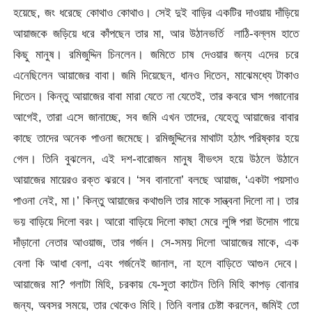
হয়েছে, জং ধরেছে কোথাও কোথাও। সেই দুই বাড়ির একটির দাওয়ায় দাঁড়িয়ে
আয়াজকে জড়িয়ে ধরে কাঁপছেন তার মা, আর উঠানভর্তি লাঠি-বল্লম হাতে
কিছু মানুষ। রমিজুদ্দিন চিনলেন। জমিতে চাষ দেওয়ার জন্য এদের চরে
এনেছিলেন আয়াজের বাবা। জমি দিয়েছেন, ধানও দিতেন, মাঝেমধ্যে টাকাও
দিতেন। কিন্তু আয়াজের বাবা মারা যেতে না যেতেই, তার কবরে ঘাস গজানোর
আগেই, তারা এসে জানাচ্ছে, সব জমি এখন তাদের, যেহেতু আয়াজের বাবার
কাছে তাদের অনেক পাওনা জমেছে। রমিজুদ্দিনের মাথাটা হঠাৎ পরিষ্কার হয়ে
গেল। তিনি বুঝলেন, এই দশ-বারোজন মানুষ বীভৎস হয়ে উঠলে উঠানে
আয়াজের মায়েরও রক্ত ঝরবে। ‘সব বানানো’ বলছে আয়াজ, ‘একটা পয়সাও
পাওনা নেই, মা।’ কিন্তু আয়াজের কথাগুলি তার মাকে সান্ত্বনা দিলো না। তার
ভয় বাড়িয়ে দিলো বরং। আরো বাড়িয়ে দিলো কাছা মেরে লুঙ্গি পরা উদোম গায়ে
দাঁড়ানো নেতার আওয়াজ, তার গর্জন। সে-সময় দিলো আয়াজের মাকে, এক
বেলা কি আধা বেলা, এবং গর্জনেই জানাল, না হলে বাড়িতে আগুন দেবে।
আয়াজের মা? গলাটা মিহি, চরকায় যে-সুতা কাটেন তিনি মিহি কাপড় বোনার
জন্য, অবসর সময়ে, তার থেকেও মিহি। তিনি বলার চেষ্টা করলেন, জমিই তো