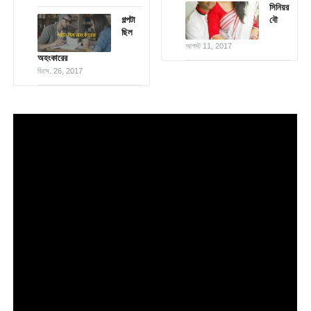
সিনিয়র
গল্পটা
বৌ
ছিল
আগস্ট 11, 2017
অহংকারের
ডিসে. 26, 2017