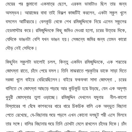
মেয়ের পর জন্মানো একমাত্র ছেলে, এরকম ভাবাটাও ছিল তার জন্য
অসম্ভব। আয়াজের বাবা তাই বিকল্প কাজটিই করলেন, একটা স্কুল খুলে
বসলেন আটিরচরে। বেলকুচি থেকে শেখ রমিজুদ্দিনকে নিয়ে এলেন স্কুলের
হেডমাস্টার করে। রমিজুদ্দিনকে কিছু জমিও দেওয়া হলো, চরের উত্তর দিকে,
যেদিকে ভাঙনটা বেশি যখন ভাঙন হয়। সেজন্যে জমির জন্য তেমন কারো
দৌড় নেই সেদিকে।
কিছুদিন স্কুলটা ভালোই চলল, কিন্তু একদিন রমিজুদ্দিনকে, এক শরতের
জোৎস্না রাতে, চাঁদে পেয়ে বসল। তিনি মাঝরাতে প্রকৃতির ডাকে সাড়া দিতে
দরজা খুলে বাইরে বেরিয়েছিলেন। বাইরে ফকফকা সাদা জোৎস্না , চরের
বালিতে সে জোৎস্না আছড়ে পড়ছে আর কুচিকুচি হয়ে উড়ছে, যেন এক অদৃশ্য
ধুনুরী জোৎস্নার তুলা ওড়াচ্ছে। রমিজুদ্দিন দেখলেন যমুনার নীল-কালো
বিস্তারের গা ঘেঁষে কাশবনের ধারে ধারে চিকচিক বালি এক অদ্ভুত বিছানা
পেতে রেখেছে, যে-বিছানায় শুয়ে পড়লে এখন কোনো দলছুট পরী এসে মিলবে
তার সঙ্গে। বালির বিছানায় শুয়ে তিনি চোখটা মেলে রাখলেন চাঁদের দিকে। চাঁদ