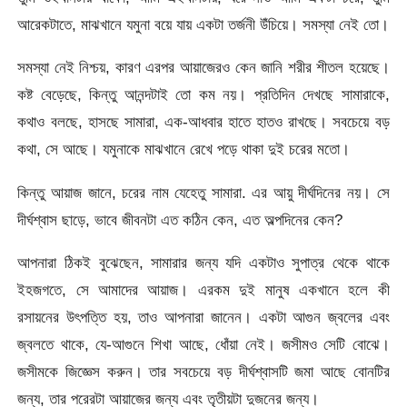
আরেকটাতে, মাঝখানে যমুনা বয়ে যায় একটা তর্জনী উঁচিয়ে। সমস্যা নেই তো।
সমস্যা নেই নিশ্চয়, কারণ এরপর আয়াজেরও কেন জানি শরীর শীতল হয়েছে।
কষ্ট বেড়েছে, কিন্তু আনন্দটাই তো কম নয়। প্রতিদিন দেখছে সামারাকে,
কথাও বলছে, হাসছে সামারা, এক-আধবার হাতে হাতও রাখছে। সবচেয়ে বড়
কথা, সে আছে। যমুনাকে মাঝখানে রেখে পড়ে থাকা দুই চরের মতো।
কিন্তু আয়াজ জানে, চরের নাম যেহেতু সামারা. এর আয়ু দীর্ঘদিনের নয়। সে
দীর্ঘশ্বাস ছাড়ে, ভাবে জীবনটা এত কঠিন কেন, এত অল্পদিনের কেন?
আপনারা ঠিকই বুঝেছেন, সামারার জন্য যদি একটাও সুপাত্র থেকে থাকে
ইহজগতে, সে আমাদের আয়াজ। এরকম দুই মানুষ একখানে হলে কী
রসায়নের উৎপত্তি হয়, তাও আপনারা জানেন। একটা আগুন জ্বলের এবং
জ্বলতে থাকে, যে-আগুনে শিখা আছে, ধোঁয়া নেই। জসীমও সেটি বোঝে।
জসীমকে জিজ্ঞেস করুন। তার সবচেয়ে বড় দীর্ঘশ্বাসটি জমা আছে বোনটির
জন্য, তার পরেরটা আয়াজের জন্য এবং তৃতীয়টা দুজনের জন্য।