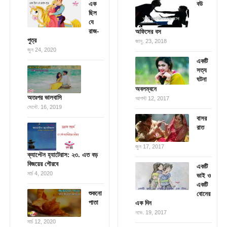
এক
বউ
ছিল
যে
রাজ-
অফিসের বস
পুত্র
জানু. 23, 2018
জুন 24, 2020
একটি
সত্য
ঘটনা
অবলম্বনে
অতঃপর ভালবাসি
আগস্ট 12, 2017
সেপ্টে. 16, 2019
বাসর
রাত
জুন 17, 2017
ক্যাপ্টেন হ্যাটেরাস: ২৩. এত বড়
বিজয়ের গৌরবে
একটি
মার্চ 4, 2020
ভাই ও
একটি
শুকনো
বোনের
পাতা
এক দিন
নভে. 19, 2017
মার্চ 12, 2020