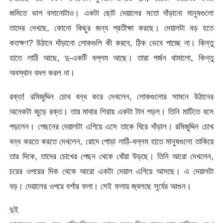
জমিতে ভাগ বসানোটাও। একটা ছোট দেয়ালের মতো দাঁড়ানো মানুষগুলো
তাদের দেখছে, কোনো কিছুর জন্য প্রতীক্ষা করছে। দেয়ালটা বড় হতে
কতক্ষণ? উঠানে দাঁড়ানো লোকগুলি কী করবে, ঠিক ভেবে পাচ্ছে না। কিন্তু
হাতে লাঠি আছে, দু-একটি বল্লম আছে। তারা গর্জন থামালো, কিন্তু
অবস্থান বদল করল না।
রক্ত! রমিজুদ্দিন চোখ বন্ধ করে দেখলেন, লোকগুলোর সামনে উঠানের
অনেকটা জুড়ে রক্ত। তার মাথার শিরায় একটা টান পড়ল। তিনি মাটিতে বসে
পড়লেন। পেছনের দেয়ালটা এগিয়ে এসে তাকে ঘিরে দাঁড়াল। রমিজুদ্দিন চোখ
বন্ধ করতে করতে দেখলেন, রোদে পোড়া লাঠি-বল্লম হাতে মানুষগুলো তাকিয়ে
তার দিকে, তাদের চোখের পেছন থেকে ধোঁয়া উড়ছে। তিনি আরো দেখলেন,
চরের ওপরের দিক থেকে আরো একটা দেয়াল এগিয়ে আসছে। এ দেয়ালটা
বড়। দেয়ালের ওপরে বর্শার ফলা। সেই ফলায় জ্বলছে সূর্যের আগুন।
দুই