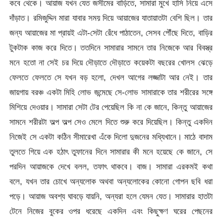
কবে থেকে। আয়াজ যখন যেত জসীমের বাড়িতে, সামারা মুখে হাসি নিয়ে এসে
দাঁড়াত। রমিজুদ্দিন মারা যাবার সময় দিয়ে আয়াজের যাতায়াতটা বেশি ছিল। তার
জন্য আয়াজের মা প্রায়ই এটা-সেটা রেঁধে পাঠাতেন, সেসব পৌঁছে দিতে, বাড়ির
টুকটাক কাজ করে দিতে। ততদিনে সামারার সামনে তার নিজেকে আর বিবস্ত্র
মনে হতো না সেই চর দিয়ে দৌড়াতে দৌড়াতে কয়েকটা বছরের খোলস ঝেড়ে
ফেলতে ফেলতে সে যখন বড় হলো, দেখল আগের লজ্জাটা আর নেই। তার
জায়গায় বরঞ্চ একটা মিহি লোভ জন্মেছে সে-লোভ সামারাকে তার শরীরের সঙ্গে
মিশিয়ে দেওয়ার। সামারা সেটা টের পেয়েছিল কি না কে জানে, কিন্তু আয়াজের
সামনে শরীরটা অল্প অল্প সেও মেলে দিতে শুরু করে দিয়েছিল। কিন্তু একদিন
নিজেই সে একটা কঠিন সীমারেখা এঁকে দিলো দুজনের মধ্যিখানে। মাঠে বাদাম
তুলতে গিয়ে এক হঠাৎ তুফানের দিনে সামারার কী মনে হয়েছে কে জানে, সে
পরদিন আয়াজকে দেখে বলল, তফাৎ থাকবে। বাজ। সামারা এরকমই কথা
বলে, যখন তার চোখে অন্যলোক অথবা অন্যলোকের কোনো গোপন ছবি ধরা
পড়ে। আয়াজ অবশ্য ঘাবড়ে যায়নি, অন্যরা হলে যেমন যেত। সামারার হাতটা
টেনে নিজের বুকের ওপর ধরেছে একদিন এবং কিছুক্ষণ ঘরের পেছনের