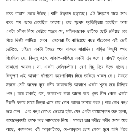
চরের বাতাস তেতে উঠছে। বালি উত্তাপ ছড়াচ্ছে। এই উত্তাপ গায়ে মেখে
ঘরের পথ ধরতে চেয়েছিল আয়াজ। তার প্রথম প্রতিক্রিয়া হয়েছিল আজ
একটা নৌকা নিয়ে বেরিয়ে পড়বে সে, মাইলখানেক ভাটিতে ছোট ছনিয়ার চরে
গিয়ে দিনটা কাটিয়ে দেবে। জেলেরা টং বানিয়েছে বছর পাঁচেকের এই ছোট
চরটাতে, চাইলে একটা টংঘরে শুয়ে থাকবে সারাদিন। বাড়ির কিছুটা পথও
গিয়েছিল সে, কিন্তু হঠাৎ আকাশ-কাঁপিয়ে একটা শব্দ হলো। বাজ? ত্বরিত
তাকালো আয়াজ। না, একটা হেলিকপ্টার। বেশ নিচু দিয়ে উড়ে যাচ্ছে।
কিছুক্ষণ এই আকাশ কাঁপানো যন্ত্রপাখিটার দিয়ে তাকিয়ে থাকল সে। উড়তে
উড়তে সেটি অনেক দূরে নদীর আড়াআড়ি আকাশে একটা শূন্য হয়ে মিলিয়ে
গেল। আর তখনই যেন, আকাশের কড়া আলো আর ধূসর নীল থেকে একটা
বিজলি ফলার মতো চিন্তা এসে তার চোখ বরাবর আঘাত করল। তার চোখ বন্ধ
হয়ে গেল। এবং বন্ধ চোখের ভেতরে হঠাৎ যেন একটা বায়োস্কোপ শুরু হলো,
বায়োস্কোপটা তাকে আর সামারাকে নিয়ে। সামারা তার শরীরে শরীর মেলে শুয়ে
আছে, কাশবনের ওই আড়ালটাতে, যে-আড়ালে চোখ ফেলে মুখে হাসি নিয়ে