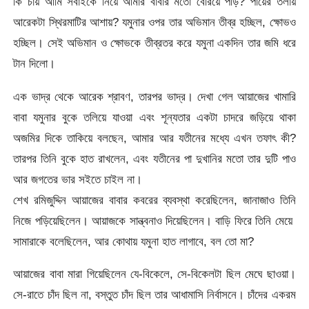
কি চায় আমি সবাইকে নিয়ে আমার বাবার মতো বেরিয়ে পড়ি? পায়ের তলায়
আরেকটা স্থিরমাটির আশায়? যমুনার ওপর তার অভিমান তীব্র হচ্ছিল, ক্ষোভও
হচ্ছিল। সেই অভিমান ও ক্ষোভকে তীব্রতর করে যমুনা একদিন তার জমি ধরে
টান দিলো।
এক ভাদ্র থেকে আরেক শ্রাবণ, তারপর ভাদ্র। দেখা গেল আয়াজের খামারি
বাবা যমুনার বুকে তলিয়ে যাওয়া এবং শূন্যতার একটা চাদরে জড়িয়ে থাকা
অজমির দিকে তাকিয়ে বলছেন, আমার আর যতীনের মধ্যে এখন তফাৎ কী?
তারপর তিনি বুকে হাত রাখলেন, এবং যতীনের পা দুখানির মতো তার দুটি পাও
আর জগতের ভার সইতে চাইল না।
শেখ রমিজুদ্দিন আয়াজের বাবার কবরের ব্যবস্থা করেছিলেন, জানাজাও তিনি
নিজে পড়িয়েছিলেন। আয়াজকে সান্ত্বনাও দিয়েছিলেন। বাড়ি ফিরে তিনি মেয়ে
সামারাকে বলেছিলেন, আর কোথায় যমুনা হাত লাগাবে, বল তো মা?
আয়াজের বাবা মারা গিয়েছিলেন যে-বিকেলে, সে-বিকেলটা ছিল মেঘে ছাওয়া।
সে-রাতে চাঁদ ছিল না, বস্তুত চাঁদ ছিল তার আধামাসি নির্বাসনে। চাঁদের একরম