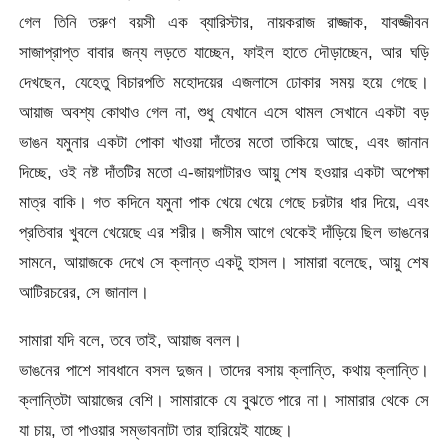
গেল তিনি তরুণ বয়সী এক ব্যারিস্টার, নায়করাজ রাজ্জাক, যাবজ্জীবন
সাজাপ্রাপ্ত বাবার জন্য লড়তে যাচ্ছেন, ফাইল হাতে দৌড়াচ্ছেন, আর ঘড়ি
দেখছেন, যেহেতু বিচারপতি মহোদয়ের এজলাসে ঢোকার সময় হয়ে গেছে।
আয়াজ অবশ্য কোথাও গেল না, শুধু যেখানে এসে থামল সেখানে একটা বড়
ভাঙন যমুনার একটা পোকা খাওয়া দাঁতের মতো তাকিয়ে আছে, এবং জানান
দিচ্ছে, ওই নষ্ট দাঁতটির মতো এ-জায়গাটারও আয়ু শেষ হওয়ার একটা অপেক্ষা
মাত্র বাকি। গত কদিনে যমুনা পাক খেয়ে খেয়ে গেছে চরটার ধার দিয়ে, এবং
প্রতিবার খুবলে খেয়েছে এর শরীর। জসীম আগে থেকেই দাঁড়িয়ে ছিল ভাঙনের
সামনে, আয়াজকে দেখে সে ক্লান্ত একটু হাসল। সামারা বলেছে, আয়ু শেষ
আটিরচরের, সে জানাল।
সামারা যদি বলে, তবে তাই, আয়াজ বলল।
ভাঙনের পাশে সাবধানে বসল দুজন। তাদের বসায় ক্লান্তি, কথায় ক্লান্তি।
ক্লান্তিটা আয়াজের বেশি। সামারাকে যে বুঝতে পারে না। সামারার থেকে সে
যা চায়, তা পাওয়ার সম্ভাবনাটা তার হারিয়েই যাচ্ছে।