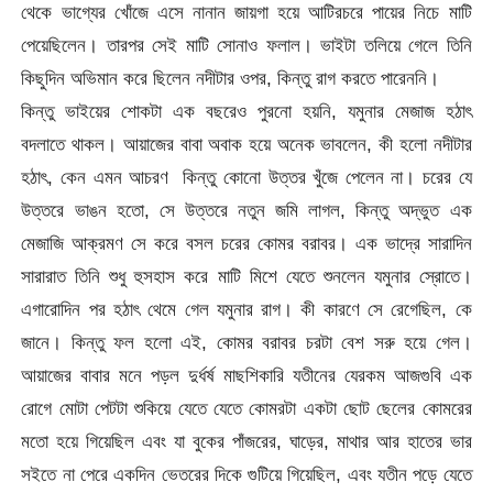
থেকে ভাগ্যের খোঁজে এসে নানান জায়গা হয়ে আটিরচরে পায়ের নিচে মাটি
পেয়েছিলেন। তারপর সেই মাটি সোনাও ফলাল। ভাইটা তলিয়ে গেলে তিনি
কিছুদিন অভিমান করে ছিলেন নদীটার ওপর, কিন্তু রাগ করতে পারেননি।
কিন্তু ভাইয়ের শোকটা এক বছরেও পুরনো হয়নি, যমুনার মেজাজ হঠাৎ
বদলাতে থাকল। আয়াজের বাবা অবাক হয়ে অনেক ভাবলেন, কী হলো নদীটার
হঠাৎ, কেন এমন আচরণ কিন্তু কোনো উত্তর খুঁজে পেলেন না। চরের যে
উত্তরে ভাঙন হতো, সে উত্তরে নতুন জমি লাগল, কিন্তু অদ্ভুত এক
মেজাজি আক্রমণ সে করে বসল চরের কোমর বরাবর। এক ভাদ্রে সারাদিন
সারারাত তিনি শুধু হুসহাস করে মাটি মিশে যেতে শুনলেন যমুনার স্রোতে।
এগারোদিন পর হঠাৎ থেমে গেল যমুনার রাগ। কী কারণে সে রেগেছিল, কে
জানে। কিন্তু ফল হলো এই, কোমর বরাবর চরটা বেশ সরু হয়ে গেল।
আয়াজের বাবার মনে পড়ল দুর্ধর্ষ মাছশিকারি যতীনের যেরকম আজগুবি এক
রোগে মোটা পেটটা শুকিয়ে যেতে যেতে কোমরটা একটা ছোট ছেলের কোমরের
মতো হয়ে গিয়েছিল এবং যা বুকের পাঁজরের, ঘাড়ের, মাথার আর হাতের ভার
সইতে না পেরে একদিন ভেতরের দিকে গুটিয়ে গিয়েছিল, এবং যতীন পড়ে যেতে