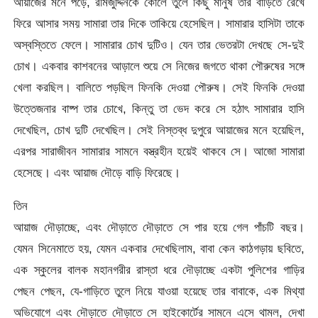
আয়াজের মনে পড়ে, রমিজুদ্দিনকে কোলে তুলে কিছু মানুষ তার বাড়িতে রেখে
ফিরে আসার সময় সামারা তার দিকে তাকিয়ে হেসেছিল। সামারার হাসিটা তাকে
অস্বস্তিতে ফেলে। সামারার চোখ দুটিও। যেন তার ভেতরটা দেখছে সে-দুই
চোখ। একবার কাশবনের আড়ালে শুয়ে সে নিজের জগতে থাকা পৌরুষের সঙ্গে
খেলা করছিল। বালিতে পড়ছিল ফিনকি দেওয়া পৌরুষ। সেই ফিনকি দেওয়া
উত্তেজনার বাষ্প তার চোখে, কিন্তু তা ভেদ করে সে হঠাৎ সামারার হাসি
দেখেছিল, চোখ দুটি দেখেছিল। সেই নিস্তব্ধ দুপুরে আয়াজের মনে হয়েছিল,
এরপর সারাজীবন সামারার সামনে বস্ত্রহীন হয়েই থাকবে সে। আজো সামারা
হেসেছে। এবং আয়াজ দৌড়ে বাড়ি ফিরেছে।
তিন
আয়াজ দৌড়াচ্ছে, এবং দৌড়াতে দৌড়াতে সে পার হয়ে গেল পাঁচটি বছর।
যেমন সিনেমাতে হয়, যেমন একবার দেখেছিলাম, বাবা কেন কাঠগড়ায় ছবিতে,
এক স্কুলের বালক মহানগরীর রাস্তা ধরে দৌড়াচ্ছে একটা পুলিশের গাড়ির
পেছন পেছন, যে-গাড়িতে তুলে নিয়ে যাওয়া হয়েছে তার বাবাকে, এক মিথ্যা
অভিযোগে এবং দৌড়াতে দৌড়াতে সে হাইকোর্টের সামনে এসে থামল, দেখা