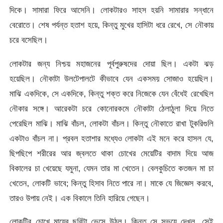
দিকে। সামারা ফিরে আসেনি। লোকটারও সাহস হয়নি সামারার সন্ধানে
বেরোতে। শেষ পর্যন্ত হতাশ হয়ে, কিন্তু মুখের হাসিটা ধরে রেখে, সে নৌকায়
চরে বসেছিল।
লোকটার জন্য নিশ্চয় মহাজনের পূর্বপুরুষদের দোয়া ছিল। একটা ঝড়
হয়েছিল। নৌকাটা উলটেপালটে কীভাবে যেন একসময় সোজাও হয়েছিল।
মাঝি একদিকে, সে একদিকে, কিন্তু শক্ত করে নিজেকে যেন বেঁধেই রেখেছিল
নৌকার সঙ্গে। আরেকটা চরে কোনোরকমে নৌকাটা ঠেলাঠুলা দিয়ে নিতে
পেরেছিল মাঝি। মাঝি বাঁচল, লোকটা বাঁচল। কিন্তু নৌকাতে রাখা টুকরিগুলি
একটাও বাঁচল না। প্রবল হতাশার মধ্যেও লোকটা এই মনে করে হাসল যে,
ছিপছিপে শরীরের আর জ্বলতে থাকা চোখের মেয়েটির বাদাম দিয়ে আজ
বিকালের চা খেয়েছে যমুনা, যেমন তার মা খেতেন। বেলকুচিতে কতজন মা চা
খেতেন, লোকটি ভাবে; কিন্তু হিসাব নিতে পারে না। মাকে যে জিজ্ঞেস করবে,
তারও উপায় নেই। এক বিকালে তিনি হারিয়ে গেছেন।
লোকটির চোখে মায়ের ছবিটা ভেসে উঠল। কিন্তু সে সভয়ে দেখল, সেই