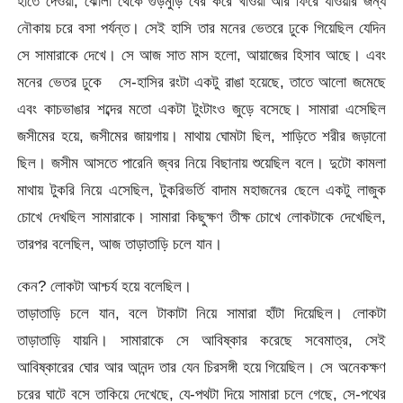
হাতে দেওয়া, ঝোলা থেকে গুড়মুড়ি বের করে খাওয়া আর ফিরে যাওয়ার জন্য
নৌকায় চরে বসা পর্যন্ত। সেই হাসি তার মনের ভেতরে ঢুকে গিয়েছিল যেদিন
সে সামারাকে দেখে। সে আজ সাত মাস হলো, আয়াজের হিসাব আছে। এবং
মনের ভেতর ঢুকে সে-হাসির রংটা একটু রাঙা হয়েছে, তাতে আলো জমেছে
এবং কাচভাঙার শব্দের মতো একটা টুংটাংও জুড়ে বসেছে। সামারা এসেছিল
জসীমের হয়ে, জসীমের জায়গায়। মাথায় ঘোমটা ছিল, শাড়িতে শরীর জড়ানো
ছিল। জসীম আসতে পারেনি জ্বর নিয়ে বিছানায় শুয়েছিল বলে। দুটো কামলা
মাথায় টুকরি নিয়ে এসেছিল, টুকরিভর্তি বাদাম মহাজনের ছেলে একটু লাজুক
চোখে দেখছিল সামারাকে। সামারা কিছুক্ষণ তীক্ষ চোখে লোকটাকে দেখেছিল,
তারপর বলেছিল, আজ তাড়াতাড়ি চলে যান।
কেন? লোকটা আশ্চর্য হয়ে বলেছিল।
তাড়াতাড়ি চলে যান, বলে টাকাটা নিয়ে সামারা হাঁটা দিয়েছিল। লোকটা
তাড়াতাড়ি যায়নি। সামারাকে সে আবিষ্কার করেছে সবেমাত্র, সেই
আবিষ্কারের ঘোর আর আনন্দ তার যেন চিরসঙ্গী হয়ে গিয়েছিল। সে অনেকক্ষণ
চরের ঘাটে বসে তাকিয়ে দেখেছে, যে-পথটা দিয়ে সামারা চলে গেছে, সে-পথের