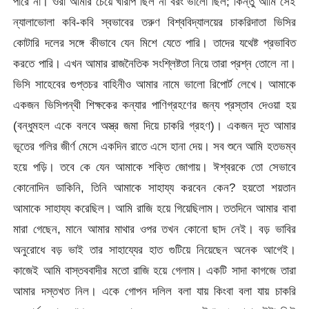
পারে না। ওরা আমার চেয়ে খারাপ ছিল না বরং ভালো ছিল; কিন্তু আমি সেই
ন্যালাভোলা কবি-কবি স্বভাবের তরুণ বিশ্ববিদ্যালয়ের চাকরিদাতা ভিসির
কোটারি দলের সঙ্গে কীভাবে যেন মিশে যেতে পারি। তাদের যথেষ্ট প্রভাবিত
করতে পারি। এখন আমার রাজনৈতিক সংশ্লিষ্টতা নিয়ে তারা প্রশ্ন তোলে না।
ভিসি সাহেবের গুপ্তচর বাহিনীও আমার নামে ভালো রিপোর্ট লেখে। আমাকে
একজন ভিসিপন্থী শিক্ষকের কন্যার পাণিগ্রহণের জন্য প্রস্তাব দেওয়া হয়
(বন্ধুমহল একে বলবে অস্ত্র জমা দিয়ে চাকরি গ্রহণ)। একজন দূত আমার
ভূতের গলির জীর্ণ মেসে একদিন রাতে এসে হানা দেয়। সব শুনে আমি হতভম্ব
হয়ে পড়ি। তবে কে যেন আমাকে শক্তি জোগায়। ঈশ্বরকে তো সেভাবে
কোনোদিন ডাকিনি, তিনি আমাকে সাহায্য করবেন কেন? হয়তো শয়তান
আমাকে সাহায্য করেছিল। আমি রাজি হয়ে গিয়েছিলাম। ততদিনে আমার বাবা
মারা গেছেন, মানে আমার মাথার ওপর তখন কোনো ছাদ নেই। বড় ভাবির
অনুরোধে বড় ভাই তার সাহায্যের হাত গুটিয়ে নিয়েছেন অনেক আগেই।
কাজেই আমি বাস্তববাদীর মতো রাজি হয়ে গেলাম। একটি সাদা কাগজে তারা
আমার দস্তখত নিল। একে গোপন দলিল বলা যায় কিংবা বলা যায় চাকরি