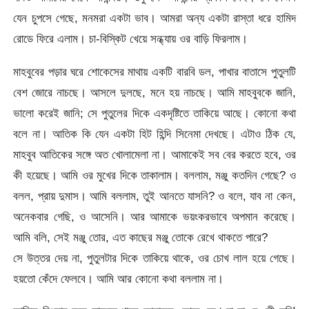
যেন চুপসে গেছে, মনমরা একটা ভাব। আমরা অন্য একটা রাস্তা ধরে হামিদ
রোডে ফিরে এলাম। চা-বিস্কিট খেয়ে সন্ধ্যায় ওর বাড়ি ফিরলাম।
মাহবুবের পড়ার ঘরে শোকেসের মাথায় একটি বারবি ডল, পাখার বাতাসে পুতুলটি
বেশ জোরে নাচছে। আসলে দুলছে, মনে হয় নাচছে। আমি মাহবুবকে জানি,
ভালো করেই জানি; সে পুতুলের দিকে একদৃষ্টিতে তাকিয়ে আছে। কোনো কথা
বলে না। আতিক কি যেন একটা হিট হিন্দি সিনেমা দেখছে। এটাও ঠিক যে,
মাহবুব আতিকের সঙ্গে অত খোলামেলা না। আমাকেই সব বের করতে হবে, ওর
কী হয়েছে। আমি ওর মুখের দিকে তাকালাম। বললাম, মঞ্জু কতদিন গেছে? ও
বলল, প্রায় দুমাস। আমি বললাম, তুই আনতে যাসনি? ও বলে, যাব না কেন,
অনেকবার গেছি, ও আসেনি। আর আমাকে ভয়ংকরভাবে অপমান করেছে।
আমি বলি, সেই মঞ্জু তোর, এত কাছের মঞ্জু তোকে রেখে থাকতে পারে?
সে উত্তর দেয় না, পুতুলটার দিকে তাকিয়ে থাকে, ওর চোখ লাল হয়ে গেছে।
হয়তো কেঁদে ফেলবে। আমি আর কোনো কথা বললাম না।