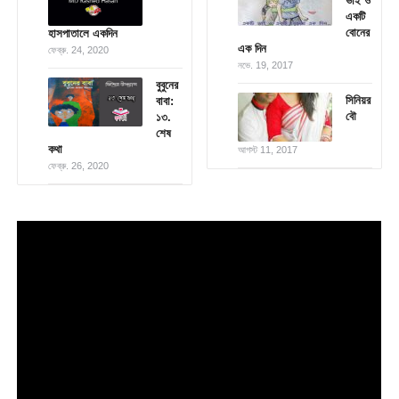
ভাই ও
একটি
বোনের
হাসপাতালে একদিন
এক দিন
ফেব্রু. 24, 2020
নভে. 19, 2017
বুবুনের
সিনিয়র
বাবা:
বৌ
১৩.
শেষ
কথা
আগস্ট 11, 2017
ফেব্রু. 26, 2020