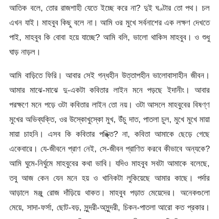
আতিক বলে, তোর রাজশাহী যেতে ইচ্ছে করে না? দুই ঘণ্টার তো পথ। চল
এখন যাই। মাহবুব কিছু বলে না। আমি ওর মুখে সর্বনাশের এক লক্ষণ দেখতে
পাই, মাহবুব কি বোবা হয়ে যাচ্ছে? আমি বলি, ভালো থাকিস মাহবুব। ও শুধু
ঘাড় নাড়ল।
আমি বাড়িতে ফিরি। আবার সেই গন্ধহীন উত্তাপহীন ভালোবাসাহীন জীবন।
আমার মাঝে-মাঝে দু-একটা কবিতার লাইন মনে পড়ছে ইদানীং। আবার
পরক্ষণে মনে পড়ে ওটা কবিতার লাইন তো নয়। ওটা আসলে মাহবুবের বিষণ্ণ
মুখের অভিব্যক্তি, ওর উস্কোখুস্কো মুখ, উঁচু দাত, পাতলা চুল, মুখে মুখে মায়া
মায়া চাহনি। এসব কি কবিতার পঙ্ক্তি? না, কবিতা আমাকে ছেড়ে গেছে
একেবারে। যে-জীবনে প্রাণ নেই, সে-জীবন প্রাণিত করবে কীভাবে অন্যকে?
আমি ঘুমে-নির্ঘুমে মাহবুবের কথা ভাবি। যদিও মাহবুব সবটা আমাকে বলেছে,
তবু আজ কেন যেন মনে হয় ও খানিকটা লুকিয়েছে আমার কাছে। পর্দার
আড়ালে মঞ্জু রোজ দাঁড়িয়ে থাকত। মাহবুব পড়াত মেয়েদের। অনেকগুলো
মেয়ে, সাদা-ফর্সা, ছোট-বড়, সুন্দরী-অসুন্দরী, চিকন-পাতলা আরো কত প্রকার।