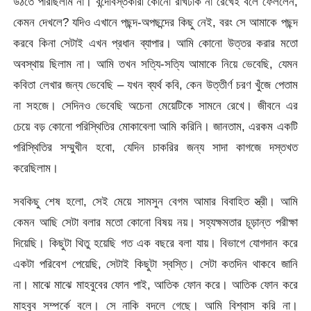
উঠতে পারছিলাম না। বন্দোবস্তকারী কোনো রাখঢাক না রেখেই বলে ফেললেন,
কেমন দেখলে? যদিও এখানে পছন্দ-অপছন্দের কিছু নেই, বরং সে আমাকে পছন্দ
করবে কিনা সেটাই এখন প্রধান ব্যাপার। আমি কোনো উত্তর করার মতো
অবস্থায় ছিলাম না। আমি তখন সত্যি-সত্যি আমাকে নিয়ে ভেবেছি, যেমন
কবিতা লেখার জন্য ভেবেছি – যখন ব্যর্থ কবি, কেন উত্তীর্ণ চরণ খুঁজে পেতাম
না সহজে। সেদিনও ভেবেছি অচেনা মেয়েটিকে সামনে রেখে। জীবনে এর
চেয়ে বড় কোনো পরিস্থিতির মোকাবেলা আমি করিনি। জানতাম, এরকম একটি
পরিস্থিতির সম্মুখীন হবো, যেদিন চাকরির জন্য সাদা কাগজে দস্তখত
করেছিলাম।
সবকিছু শেষ হলো, সেই মেয়ে সামসুন বেগম আমার বিবাহিত স্ত্রী। আমি
কেমন আছি সেটা বলার মতো কোনো বিষয় নয়। সহ্যক্ষমতার চূড়ান্ত পরীক্ষা
দিয়েছি। কিছুটা থিতু হয়েছি গত এক বছরে বলা যায়। বিভাগে যোগদান করে
একটা পরিবেশ পেয়েছি, সেটাই কিছুটা স্বস্তি। সেটা কতদিন থাকবে জানি
না। মাঝে মাঝে মাহবুবের ফোন পাই, আতিক ফোন করে। আতিক ফোন করে
মাহবুব সম্পর্কে বলে। সে নাকি বদলে গেছে। আমি বিশ্বাস করি না।