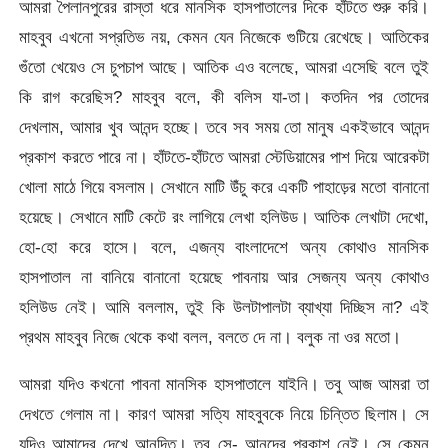
আমরা পৈলানপুরের রাস্তা ধরে মানসিক হাসপাতালের দিকে হাঁটতে শুরু করি।
মাহবুব এখনো সপ্রতিভ নয়, কেমন যেন নিজেকে গুটিয়ে রেখেছে। আতিকের
গুঁতো খেয়েও সে চুপচাপ আছে। আতিক এও বলেছে, আমরা এসেছি বলে তুই
কি রাগ করেছিস? মাহবুব বলে, কী বলিস যা-তা। কতদিন পর তোদের
দেখলাম, আমার খুব আনন্দ হচ্ছে। তবে সব সময় তো মানুষ একইভাবে আনন্দ
প্রকাশ করতে পারে না। হাঁটতে-হাঁটতে আমরা স্টেডিয়ামের পাশ দিয়ে আরেকটা
খোলা মাঠে গিয়ে বসলাম। সেখানে মাটি উঁচু করে একটি পাহাড়ের মতো বানানো
হয়েছে। সেখানে মাটি কেটে রং লাগিয়ে লেখা হলিউড। আতিক লেখাটা দেখো,
হো-হো করে হাসে। বলে, এজন্য বাংলাদেশে অন্য কোথাও মানসিক
হাসপাতাল না বানিয়ে বানানো হয়েছে পাবনায় আর সেজন্য অন্য কোথাও
হলিউড নেই। আমি বললাম, তুই কি উলটাপালটা ব্যাখ্যা দিচ্ছিস না? এই
প্রথম মাহবুব নিজে থেকে কথা বলল, বলতে দে না। বলুক না ওর মতো।
আমরা যদিও কখনো পাবনা মানসিক হাসপাতালে যাইনি। তবু আজ আমরা তা
দেখতে গেলাম না। কারণ আমরা সত্যি মাহবুবকে নিয়ে চিন্তিত ছিলাম। সে
যদিও আমাদের দেখে আনন্দিত। তবু সে- আনন্দের প্রকাশ নেই। সে কেমন