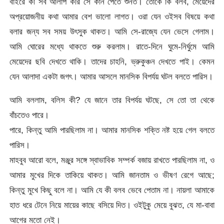
বাইরে কী সব আলাপ করি সে কান পেতে শুনত। তোকে কি বলব, মেয়েদের
অপ্রয়োজনীয় কথা আমার বেশ ভালো লাগত। ওরা যেন ওইসব বিষয়ে কথা
বলার জন্য সব সময় উৎসুক থাকত। আমি সে-রাজ্যে যেন ভেসে গেলাম।
আমি ঘোরের মধ্যে থাকতে শুরু করলাম। রাতে-দিনে ঘুমে-নির্ঘুমে আমি
মেয়েদের ছবি দেখতে থাকি। তাদের চাহনি, ভ্রুকুঞ্চন দেখতে পাই। কেমন
যেন আলাদা একটা জগৎ। আমার আসলে মানসিক বিপর্যয় ঘটল বলতে পারিস।
আমি বললাম, বলিস কী? যে জানে তার বিপর্যয় ঘটছে, সে তো তা থেকে
বাঁচতেও পারে।
পারে, কিন্তু আমি পারছিলাম না। আমার মানসিক শক্তি নষ্ট হয়ে গেল বলতে
পারিস।
মাহবুব আরো বলে, মঞ্জুর সঙ্গে স্বাভাবিক সম্পর্ক বজায় রাখতে পারছিলাম না, ও
আমার মুখের দিকে তাকিয়ে থাকত। আমি জানতাম ও ভীষণ রেগে আছে;
কিন্তু মুখে কিছু বলে না। আমি যে কী বলব ভেবে পেতাম না। নায়লা আমাকে
হাত ধরে টেনে নিয়ে মায়ের কাছে বসিয়ে দিত। ওইটুকু মেয়ে বুঝত, যে মা-বাবা
আগের মতো নেই।