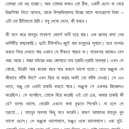
তোমরা তো বড় হচ্ছো। আর তোমার কথাও তো ঠিক, একটি ছেলে বা মেয়ে
উচ্চশিক্ষা নিতে আসবে, তাকে বিশ্ববিদ্যালয় দিচ্ছে মাসে পনেরোশো টাকা –
এটা তো রীতিমতো ঠাট্টা। তবু দেখো ভেবে, কী করবে।
কী মনে করে মাহবুব গবেষণা কোর্সে ভর্তি হয়ে যায়। এক রুমের বাসা নেয়
ভার্সিটির কাছাকাছি। দুটো টিউশনিও জুটে যায় বন্ধুদের সুবাদে। তবে সংসার
করতে গিয়ে দেখতে পায় এখানে সে টিকতে পারবে না। গবেষণার কাজেও বেশ
খরচ আছে। বাচ্চা বউয়ের খরচ জোগাতে তার ত্রাহি-ত্রাহি অবস্থা। এখন সে
বোঝে, বিয়েটা আর কয়েক বছর পরে করলে ভালো হতো। তবে মঞ্জুকে সে
কীভাবে ফাঁকি দিত? এখন বিয়ে না করার অর্থই তো ফাঁকি দেওয়া। সে এও
ভাবে, মঞ্জু তো একটা চাকরি করতে পারে। মঞ্জুকে সে একবার জিজ্ঞেসও
করেছিল। সে বলেছিল, তোকে বিয়ে করেছি এই তো ঢের, আবার চাকরি কী
রে? ভাগ্য ভালো, মেয়েটা এখনো কথা বুঝতে শিখেনি। না হলে সে
হয়তো…। মাহবুব অবশ্য কিছু মনে করেনি। কারণ আমাদের মাহবুব খুব
ভালো ছেলে। সে মঞ্জুকে ভালোবাসে, মঞ্জুও ওকে ভালোবাসে। ওরা তুই-