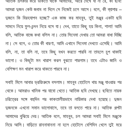
আতিক চিৎকার করে ডাকতে থাকে আমাদের, আরে দেখে যা না রে, কী ছবি!
আমরা দুজন কেউ জবাব না দিলে সে নিজেই চলে আসে। বলে, কী ব্যাপার –
দুজনে কি বিরহযাপন হচ্ছে? এক কাজ কর মাহবুব, তুই মঞ্জুর একটা ছবি
সামনে নিয়ে ফুল-চন্দন নিয়ে বসে যা। দেখ, তাতে কিছু হয় কিনা, শালা! আমি
বলি, আতিক বাজে কথা বলিস না। তোর সিনেমা দেখায় তো আমরা বাধা দিচ্ছি
না। সে বলে, ও তোর কী ধারণা, আমি এখানে সিনেমা দেখতে এসেছি। আমি
বলি, না, তা বলি না, তবে কিছু যখন করতে পারবি না তাহলে চুপ থাকাই
ভালো। ও কিছুটা মন খারাপ করল বুঝতে পারলাম। তবে এটাও জানি ও
বেশিক্ষণ মন খারাপ করে থাকতে পারবে না।
সবাই মিলে আবার ড্রয়িংরুমে বসলাম। মাহবুব হোটেলে খায় মঞ্জু যাওয়ার পর
থেকে। আমরাও খানিক পর যাবো খেতে। আতিক ছবি দেখছে। ছবিতে নায়ক
চরিত্রের সঙ্গে বহুদিন পর কাকতালীয়ভাবে নায়িকার দেখা হয়েছে। দুজন
দুজনকে এখনো সমান ভালোবাসে, তবে তা বলতে পারে না। আতিক গল্পটা
আমাদের বুঝিয়ে দেয়। আতিক বলে, মাহবুব, চল আমরা সবাই মিলে মঞ্জুকে
নিয়ে আসি। বাড়িতে রান্নাবান্না না হলে হোটেলে বেশিদিন খেলে তুই মরে