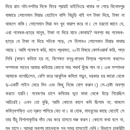
দিয়ে রাত নটা-দশটার দিকে ফিরে প্রায়ই ডাইনিংয়ে খাবার না পেয়ে বিনোদপুর
বাজারে সোলেমান মিয়ার হোটেলে বাসি খিচুড়ি খাই দশ টাকা দিয়ে, টাকা না
থাকলে বাকি। সোলেমান মিয়া মন খুব খারাপ করে না। সে হয়তো জানে যে,
এরা গবেষক-ছাত্র মানুষ, টাকা না দিয়ে যাবে কোথায়? অবশ্য বহু গবেষক-
ছাত্র যে টাকা না দিয়ে সটকে পড়ে, সে হিসাবও সোলেমান মিয়ার মাথায়
আছে। আমি গবেষণা করি, মানে প্রথমত, ২০টা বিষয়ে কোর্সওয়ার্ক করি, পদ্য
লিখি (কারণ কবিতা হয় না, বিশেষত বন্ধু-বান্ধব বিস্তর প্রশংসা করলেও
সম্পাদক সাহেব আমার কবিতায় কোনো সার পদার্থ খুঁজে পান না। এক সম্পাদক
আমাকে বলেছিলেন, বেশি করে আধুনিক কবিতা পড়ুন, দরকার হয় কারো থেকে
দু-একটি লাইন মেরে দিন এবং কিছু নিজে যোগ করুন।) সে-চেষ্টা অবশ্য
করতে হয়নি। গবেষণার চাপে কবিতার ভূত মাথা থেকে উড়ে গিয়েছিল
অচিরেই। এখন তো বুঝি, আমি কোনো কালে কবি ছিলাম না; থাকলে
কবিত্বশক্তি এত দ্রুত পালিয়ে যেত না। যা হোক, মাহবুবের কাছে যেতেই সে
তার উঁচু বিশালাকৃতির দাঁত বের করে হাসতে শুরু করল। কোনো কথা বলে না,
শুধু হাসে। আমরা অবশ্য মাহবুবকে সব সময় হাসতেই দেখি। বিভাগে চাকরিটা