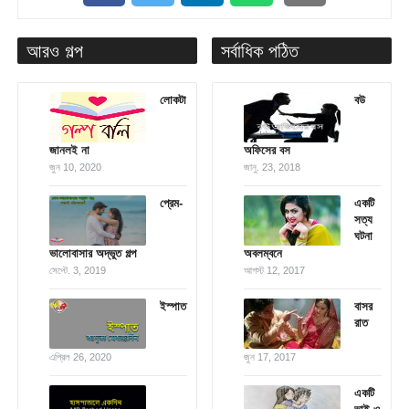
আরও গল্প
সর্বাধিক পঠিত
লোকটা
বউ
জানলই না
অফিসের বস
জুন 10, 2020
জানু. 23, 2018
প্রেম-
একটি
সত্য
ঘটনা
ভালোবাসার অদ্ভুত গল্প
অবলম্বনে
সেপ্টে. 3, 2019
আগস্ট 12, 2017
ইস্পাত
বাসর
রাত
এপ্রিল 26, 2020
জুন 17, 2017
একটি