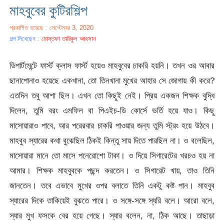
মাহবুবের কুটিরশিল্প
প্রকাশিত হয়েছে : সেপ্টেম্বর 3, 2020
গল্প লিখেছেন :
মোস্তফা তারিকুল আহসান
ডিপার্টমেন্টে ফার্স্ট ক্লাস ফার্স্ট হয়েও মাহবুবের চাকরি হয়নি। তখন ওর আবার
ছানাপোনাও হয়েছে একখানা, তো তিনখানা মুখের আহার সে জোগায় কী করে?
এতদিন তবু আশা ছিল। এখন তো কিছুই নেই। প্রিয় একজন শিক্ষক বুদ্ধি
দিলেন, তুমি বরং এমফিল বা পিএইচ-ডি কোর্সে ভর্তি হয়ে যাও। কিছু
মাসোয়ারাও পাবে, আর পরেরবার চাকরি পাওয়ার জন্য তুমি স্ট্রং হয়ে উঠবে।
মাহবুব স্যারের কথা বুঝেছিল ঠিকই কিন্তু সায় দিতে পারছিল না। ও বলেছিল,
মাসোয়ারা মানে তো মাসে পনেরোশো টাকা। ও দিয়ে সিগারেটের খরচও হয় না
আমার। শিক্ষক মাহবুবকে পছন্দ করতেন। ও সিগারেট খায়, তাও তিনি
জানতেন। তবে এভাবে মুখের ওপর বলাতে তিনি একটু কষ্ট পান। মাহবুব
স্যারের দিকে তাকিয়েই বুঝতে পারে। ও সঙ্গে-সঙ্গে স্যরি বলে। আরো বলে,
স্যার মুখ ফসকে বের হয়ে গেছে। স্যার বলেন, না, ঠিক আছে। তাছাড়া