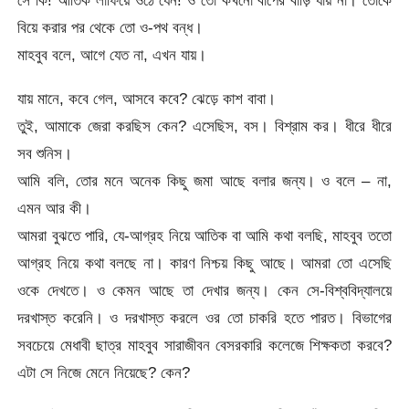
সে কি! আতিক লাফিয়ে ওঠে যেন! ও তো কখনো বাপের বাড়ি যায় না। তোকে
বিয়ে করার পর থেকে তো ও-পথ বন্ধ।
মাহবুব বলে, আগে যেত না, এখন যায়।
যায় মানে, কবে গেল, আসবে কবে? ঝেড়ে কাশ বাবা।
তুই, আমাকে জেরা করছিস কেন? এসেছিস, বস। বিশ্রাম কর। ধীরে ধীরে
সব শুনিস।
আমি বলি, তোর মনে অনেক কিছু জমা আছে বলার জন্য। ও বলে – না,
এমন আর কী।
আমরা বুঝতে পারি, যে-আগ্রহ নিয়ে আতিক বা আমি কথা বলছি, মাহবুব ততো
আগ্রহ নিয়ে কথা বলছে না। কারণ নিশ্চয় কিছু আছে। আমরা তো এসেছি
ওকে দেখতে। ও কেমন আছে তা দেখার জন্য। কেন সে-বিশ্ববিদ্যালয়ে
দরখাস্ত করেনি। ও দরখাস্ত করলে ওর তো চাকরি হতে পারত। বিভাগের
সবচেয়ে মেধাবী ছাত্র মাহবুব সারাজীবন বেসরকারি কলেজে শিক্ষকতা করবে?
এটা সে নিজে মেনে নিয়েছে? কেন?