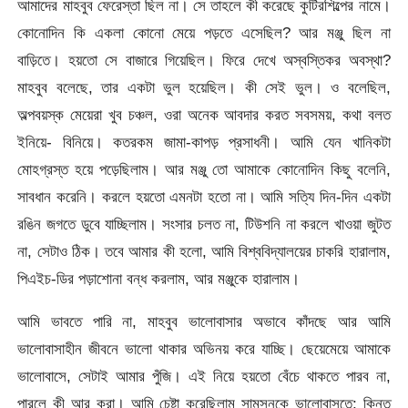
আমাদের মাহবুব ফেরেস্তা ছিল না। সে তাহলে কী করেছে কুটিরশিল্পের নামে।
কোনোদিন কি একলা কোনো মেয়ে পড়তে এসেছিল? আর মঞ্জু ছিল না
বাড়িতে। হয়তো সে বাজারে গিয়েছিল। ফিরে দেখে অস্বস্তিকর অবস্থা?
মাহবুব বলেছে, তার একটা ভুল হয়েছিল। কী সেই ভুল। ও বলেছিল,
অল্পবয়স্ক মেয়েরা খুব চঞ্চল, ওরা অনেক আবদার করত সবসময়, কথা বলত
ইনিয়ে- বিনিয়ে। কতরকম জামা-কাপড় প্রসাধনী। আমি যেন খানিকটা
মোহগ্রস্ত হয়ে পড়েছিলাম। আর মঞ্জু তো আমাকে কোনোদিন কিছু বলেনি,
সাবধান করেনি। করলে হয়তো এমনটা হতো না। আমি সত্যি দিন-দিন একটা
রঙিন জগতে ডুবে যাচ্ছিলাম। সংসার চলত না, টিউশনি না করলে খাওয়া জুটত
না, সেটাও ঠিক। তবে আমার কী হলো, আমি বিশ্ববিদ্যালয়ের চাকরি হারালাম,
পিএইচ-ডির পড়াশোনা বন্ধ করলাম, আর মঞ্জুকে হারালাম।
আমি ভাবতে পারি না, মাহবুব ভালোবাসার অভাবে কাঁদছে আর আমি
ভালোবাসাহীন জীবনে ভালো থাকার অভিনয় করে যাচ্ছি। ছেয়েমেয়ে আমাকে
ভালোবাসে, সেটাই আমার পুঁজি। এই নিয়ে হয়তো বেঁচে থাকতে পারব না,
পারলে কী আর করা। আমি চেষ্টা করেছিলাম সামসুনকে ভালোবাসতে; কিন্তু