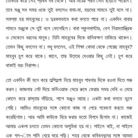
তোকারি করে সেই প্রথম বর্ষ থেকে। আর বিয়ের পরও সেটা ছাড়তে পারেনি।
তবে মঞ্জু সব সময় ওকে তুই বললেও বাবা-মা, বড়দের সামনে তুই বলে না।
সমস্যা হয় মাহবুবের। ও দুরকমভাবে কথা বলতে পারে না। একদিন বাবার
সামনে মঞ্জুকে সে তুই বলে ফেলেছিল। বাবা স্কুলমাস্টার, বেশ নিয়মতান্ত্রিক
ও সেকেলে ধরনের মানুষ। তিনি মাহবুবের দিকে খানিকক্ষণ তাকিয়ে থাকেন।
তেমন কিছু বললেন না। শুধু বললেন, এই শিক্ষা কোথা থেকে পেয়েছ মাহবুব?
মাহবুব চুপ করে থাকে। জানে, তার উত্তর দেওয়ার কিছু নেই। চুপ করে
থাকাই বরং নিরাপদ।
তো একদিন কী মনে করে তল্পিতল্পা নিয়ে মাহবুব পাবনার দিকে রওনা দিতে শুরু
করল। কাজলার গেট দিয়ে মর্নিংওয়াক সেরে রুমে ফেরার সময় দেখি ও মেয়ে
কোলে করে রাস্তায় দাঁড়িয়ে, পাশে মঞ্জুও আছে। একটা কথা বলতে ভুলে
গেছি। আমিও মাহবুবের সঙ্গে কোনো কাজ না পেয়ে গবেষণা করতে শুরু
করেছিলাম। আর আমি কাউকে বিয়ে করার মতো বিপদে ছিলাম না। কাজেই
আমার একলা চলতে তেমন কোনো অসুবিধা হয় না। পাইলে খাই, না পাইলে
এক গ্ল¬াস পানি খেয়ে শুয়ে পড়ি। শহর থেকে কবিবন্ধুদের সঙ্গে আড্ডা