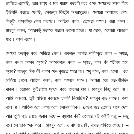
জানিয়ে এসেছি, তার জন্য ও মন খারাপ করেনি বরং ওকে মেয়েদের দঙ্গল নিয়ে
টিউশনি করতে দেখছি, সেজন্য কিছুটা অপ্রস্ত্তত। মেয়েরা আমাদের দেখে
কিছুটা অস্বস্তি বোধ করছে। আতিক বলল, তোমরা বসো। ওরা বসল।
মাহবুব বলল, আরেকটু পড়াতে পারলে ভালো হতো। যা হোক, তোমরা আজকে
যাও। কাল এসো।
মেয়েরা হুড়মুড় করে বেরিয়ে গেল। একজন আবার নাকিসুরে বলল – স্যার,
কাল কখন আসব স্যার? আরেকজন বলল – স্যার, কাল কী পরীক্ষা হবে
স্যার? মাহবুব ঠিক কী বলবে যেন বুঝতে পারে না। শুধু বলে, কাল এসো। ওরা
বেরিয়ে গেলে আতিক বলল, কাল আসবে মানে। আমরা তো চার-পাঁচদিন
থাকব। তোমার কুটিরশিল্প ধ্বংস করে তারপর যাব। মাহবুব কিছু বলে না।
আমি বললাম, তুই মহিলা কলেজে চাকরি নিয়েছিস? মাহবুব ঘাড় নাড়ে। কথা
বলে না। আতিক বলে, কথা বলো সোনামানিক। দুবছর পরে তোমার সঙ্গে দেখা
আর তুমি ঘাড় নেড়ে জবাব দিচ্ছ – ব্যাপার কী? তোমার বউ কই? মঞ্জু – মঞ্জু
বলে সে ডাক শুরু করে। মাহবুব বলে, ও বাসায় নেই, বাবার বাড়িতে গেছে। –