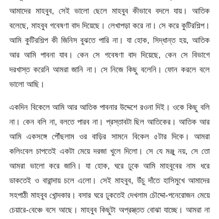
আমাদের মাহবুব, সেই ভালো ছেলে মাহবুব কীভাবে বদলে যায়। আতিক
বলেছে, মাহবুব গবেষণা বাদ দিয়েছে। লেখাপড়া করে না। সে করে কুটিরশিল্প।
আমি কুটিরশিল্প কী জিনিস বুঝতে পারি না। যা হোক, সিদ্ধান্ত হয়, আতিক
আর আমি পাবনা যাব। কেন সে গবেষণা বাদ দিয়েছে, কেন সে বিভাগে
দরখাস্ত করেনি আমরা জানি না। সে নিজে কিছু বলেনি। ফোন করলে বলে
ভালো আছি।
একদিন বিকেলে আমি আর আতিক পাবনার উদ্দেশে রওনা দিই। ওকে কিছু বলি
না। কেন বলি না, বলতে পারব না। প্রস্তাবটা ছিল আতিকের। আতিক আর
আমি একসঙ্গে পৌঁছলাম ওর বাড়ির সামনে বিকেল ৫টার দিকে। আমরা
কলিংবেল চাপতেই একটা মেয়ে দরজা খুলে দিলো। সে যে মঞ্জু নয়, সে তো
আমরা ভালো করে জানি। যা হোক, ঘরে ঢুকে আমি মাহবুবের নাম ধরে
ডাকতেই ও বারান্দায় চলে এলো। সেই মাহবুব, উঁচু দাঁতে হাসিমুখে আমাদের
সহপাঠী মাহবুব খোন্দকার। বসার ঘরে ঢুকতেই দেখলাম চৌদ্দো-পনেরোজন মেয়ে
চেয়ারে-বেঞ্চে বসে আছে। মাহবুব কিছুটা অপ্রস্ত্তত বোঝা যাচ্ছে। আমরা না