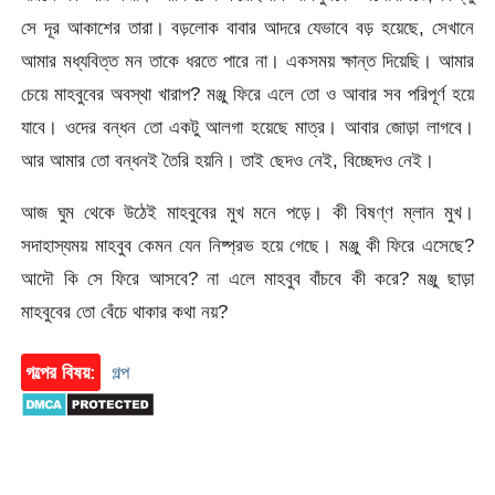
সে দূর আকাশের তারা। বড়লোক বাবার আদরে যেভাবে বড় হয়েছে, সেখানে
আমার মধ্যবিত্ত মন তাকে ধরতে পারে না। একসময় ক্ষান্ত দিয়েছি। আমার
চেয়ে মাহবুবের অবস্থা খারাপ? মঞ্জু ফিরে এলে তো ও আবার সব পরিপূর্ণ হয়ে
যাবে। ওদের বন্ধন তো একটু আলগা হয়েছে মাত্র। আবার জোড়া লাগবে।
আর আমার তো বন্ধনই তৈরি হয়নি। তাই ছেদও নেই, বিচ্ছেদও নেই।
আজ ঘুম থেকে উঠেই মাহবুবের মুখ মনে পড়ে। কী বিষণ্ণ ম্লান মুখ।
সদাহাস্যময় মাহবুব কেমন যেন নিষ্প্রভ হয়ে গেছে। মঞ্জু কী ফিরে এসেছে?
আদৌ কি সে ফিরে আসবে? না এলে মাহবুব বাঁচবে কী করে? মঞ্জু ছাড়া
মাহবুবের তো বেঁচে থাকার কথা নয়?
গল্পের বিষয়:
গল্প