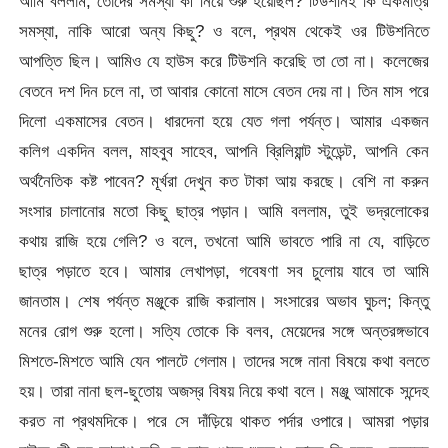
আমি বললাম, তোদের সমস্যা কী নিয়ে শুরু হয়েছিল? টিউশনিই কি একমাত্র
সমস্যা, নাকি আরো অন্য কিছু? ও বলে, প্রথম থেকেই ওর টিউশনিতে
আপত্তি ছিল। আমিও যে হাউস করে টিউশনি করেছি তা তো না। কলেজের
বেতনে দশ দিন চলে না, তা আবার কোনো মাসে বেতন দেয় না। তিন মাস পরে
দিলো একমাসের বেতন। ধারদেনা হয়ে যেত গলা পর্যন্ত। আমার একজন
কলিগ একদিন বলল, মাহবুব সাহেব, আপনি ব্রিলিয়ান্ট স্টুডেন্ট, আপনি কেন
অর্থনৈতিক কষ্ট পাবেন? মূর্খরা দেখুন কত টাকা আয় করছে। বেশি না করুন
সংসার চালানোর মতো কিছু ছাত্র পড়ান। আমি বললাম, তুই ভদ্রলোকের
কথায় রাজি হয়ে গেলি? ও বলে, তখনো আমি ভাবতে পারি না যে, বাড়িতে
ছাত্র পড়াতে হবে। আমার লেখাপড়া, গবেষণা সব চুলোয় যাবে তা আমি
জানতাম। শেষ পর্যন্ত মঞ্জুকে রাজি করালাম। সংসারের অভাব ঘুচল; কিন্তু
মনের রোগ শুরু হলো। সত্যি তোকে কি বলব, মেয়েদের সঙ্গে অন্তরঙ্গভাবে
মিশতে-মিশতে আমি যেন পালটে গেলাম। তাদের সঙ্গে নানা বিষয়ে কথা বলতে
হয়। তারা নানা ছল-ছুতোয় অজস্র বিষয় নিয়ে কথা বলে। মঞ্জু আমাকে সন্দেহ
করত না প্রথমদিকে। পরে সে দাঁড়িয়ে থাকত পর্দার ওপারে। আমরা পড়ার