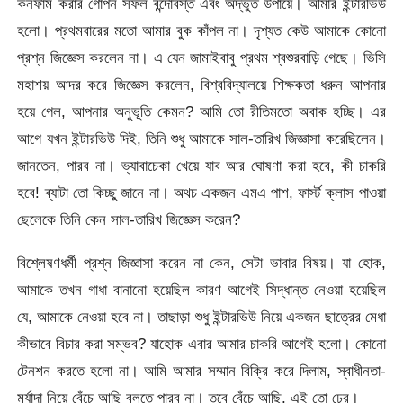
কনফার্ম করার গোপন সফল বন্দোবস্ত এবং অদ্ভুত উপায়ে। আমার ইন্টারভিউ
হলো। প্রথমবারের মতো আমার বুক কাঁপল না। দৃশ্যত কেউ আমাকে কোনো
প্রশ্ন জিজ্ঞেস করলেন না। এ যেন জামাইবাবু প্রথম শ্বশুরবাড়ি গেছে। ভিসি
মহাশয় আদর করে জিজ্ঞেস করলেন, বিশ্ববিদ্যালয়ে শিক্ষকতা ধরুন আপনার
হয়ে গেল, আপনার অনুভূতি কেমন? আমি তো রীতিমতো অবাক হচ্ছি। এর
আগে যখন ইন্টারভিউ দিই, তিনি শুধু আমাকে সাল-তারিখ জিজ্ঞাসা করেছিলেন।
জানতেন, পারব না। ভ্যাবাচেকা খেয়ে যাব আর ঘোষণা করা হবে, কী চাকরি
হবে! ব্যাটা তো কিচ্ছু জানে না। অথচ একজন এমএ পাশ, ফার্স্ট ক্লাস পাওয়া
ছেলেকে তিনি কেন সাল-তারিখ জিজ্ঞেস করেন?
বিশ্লেষণধর্মী প্রশ্ন জিজ্ঞাসা করেন না কেন, সেটা ভাবার বিষয়। যা হোক,
আমাকে তখন গাধা বানানো হয়েছিল কারণ আগেই সিদ্ধান্ত নেওয়া হয়েছিল
যে, আমাকে নেওয়া হবে না। তাছাড়া শুধু ইন্টারভিউ নিয়ে একজন ছাত্রের মেধা
কীভাবে বিচার করা সম্ভব? যাহোক এবার আমার চাকরি আগেই হলো। কোনো
টেনশন করতে হলো না। আমি আমার সম্মান বিক্রি করে দিলাম, স্বাধীনতা-
মর্যাদা নিয়ে বেঁচে আছি বলতে পারব না। তবে বেঁচে আছি, এই তো ঢের।