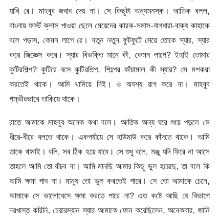
যাবি রে। মাহবুব জবাব দেয় না। সে কিছুটা অন্যমনস্ক। আতিক বলল,
বাংলায় ফার্স্ট ক্লাস পাওয়া ছেলে মেয়েদের কারক-সমাস-বাগধারা-বাক্য কাহাকে
বলে পড়াস, কেমন লাগে রে। নতুন নতুন ফুটফুটে মেয়ে তোকে স্যার, স্যার
করে জিজ্ঞেস করে। স্যার বিভক্তি মানে কী, কেমন লাগে? ইহাই তোমার
কুটিরশিল্প? কুটিরে বসে কুটিরশিল্প, শিল্পের কাঁচামাল কী স্যার? সে মশকরা
করতেই থাকে। আমি থামিয়ে দিই। ও অবশ্য রাগ করে না। মাহবুব
গম্ভীরভাবে তাকিয়ে থাকে।
রাতে আমাকে মাহবুব অনেক কথা বলে। আতিক অন্য ঘরে শুয়ে পড়লে সে
ধীরে-ধীরে বলতে থাকে। একপর্যায়ে সে হাউমাউ করে কাঁদতে থাকে। আমি
তাকে থামাই। বলি, সব ঠিক হয়ে যাবে। সে শুধু বলে, মঞ্জু যদি ফিরে না আসে
তাহলে আমি তো বাঁচব না। আমি মানছি আমার কিছু ভুল হয়েছে, তা বলে কি
আমি ক্ষমা পাব না। মানুষ তো ভুল করতেই পারে। সে তো আমাকে চেনে,
আমাকে সে ভালোবেসে ক্ষমা করতে পারে না? এত কষ্টে আছি যে বিভাগে
দরখাস্ত করিনি, চেয়ারম্যান স্যার আমাকে ফোন করেছিলেন, অনেকবার, জানি