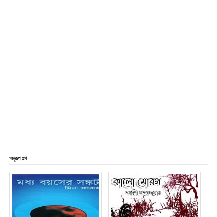
অনুরূপ গল্প