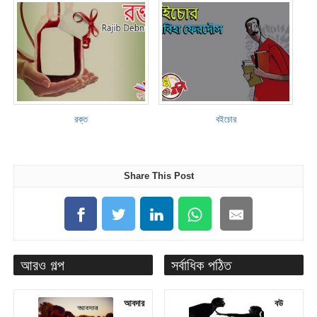
রক্ত
বইচোর
Share This Post
আরও গল্প
সর্বাধিক পঠিত
আবদার
বউ