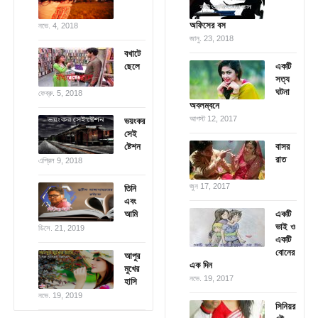
অফিসের বস
নভে. 4, 2018
জানু. 23, 2018
বখাটে
ছেলে
একটি
সত্য
ঘটনা
ফেব্রু. 5, 2018
অবলম্বনে
আগস্ট 12, 2017
ভয়ংকর
সেই
ষ্টেশন
বাসর
রাত
এপ্রিল 9, 2018
জুন 17, 2017
তিনি
এবং
আমি
একটি
ভাই ও
ডিসে. 21, 2019
একটি
বোনের
আপুর
এক দিন
মুখের
নভে. 19, 2017
হাসি
নভে. 19, 2019
সিনিয়র