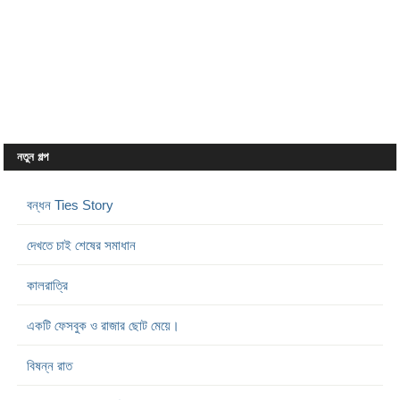
নতুন গল্প
বন্ধন Ties Story
দেখতে চাই শেষের সমাধান
কালরাত্রি
একটি ফেসবুক ও রাজার ছোট মেয়ে।
বিষন্ন রাত