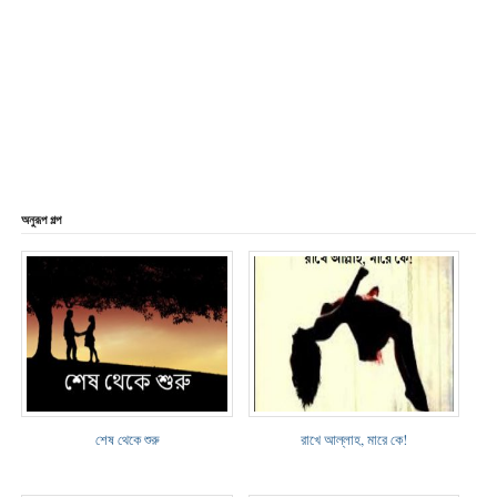
অনুরূপ গল্প
শেষ থেকে শুরু
রাখে আল্লাহ, মারে কে!