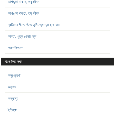
আশঙ্কা থাকবে, তবু জীবন
আশঙ্কা থাকবে, তবু জীবন
প্রতিবার শীতে ভিজে তুমি জ্যোস্না হয়ে যাও
কবিতা: পুতুল খেলার ভুল
জোনাকিগুলো
গল্পের বিষয় সমূহ
অনুপ্রেরণা
অনুবাদ
অন্যান্য
ইতিহাস