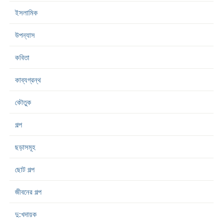
ইসলামিক
উপন্যাস
কবিতা
কাব্যগ্রন্থ
কৌতুক
গল্প
ছড়াসমূহ
ছোট গল্প
জীবনের গল্প
দু:খদায়ক