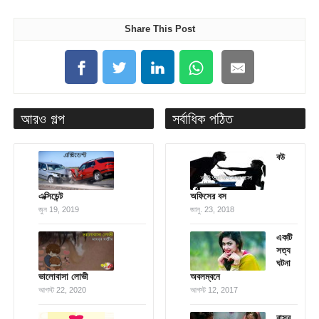
Share This Post
আরও গল্প
সর্বাধিক পঠিত
বউ
এক্সিডেন্ট
অফিসের বস
জুন 19, 2019
জানু. 23, 2018
একটি
সত্য
ঘটনা
ভালোবাসা লোভী
অবলম্বনে
আগস্ট 22, 2020
আগস্ট 12, 2017
বাসর