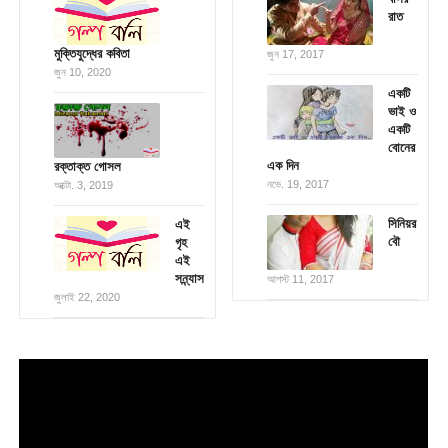
রাত
মুক্তিযুদ্ধের কবিতা
জুন 17, 2017
জুন 10, 2020
একটি
ভাই ও
একটি
বোনের
এক দিন
রক্তাক্ত গোসল
নভে. 19, 2017
অক্টো. 3, 2019
সিনিয়র
এই
বৌ
গৃহ
এই
সন্ন্যাস
আগস্ট 11, 2017
জুলাই 22, 2020