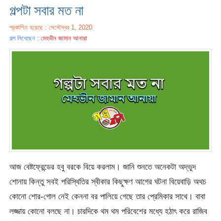
গল্পটা সবার মত না
প্রকাশিত হয়েছে : সেপ্টেম্বর 1, 2020
গল্প লিখেছেন :
মেহভীন জামান আনায়া­
আজ বেষ্টফ্রেন্ডের হবু বরকে বিয়ে করলাম। জানি শুনতে অনেকটা অদ্ভুদ
শোনায় কিন্তু সবই পরিস্থিতির স্বীকার কিছুক্ষণ আগের ঘটনা বিয়েবাড়ি অথচ
কোনো শোর-গোল নেই কেননা বর পালিয়ে গেছে তার প্রেমিকার সাথে। বাবা
লজ্জায় কোনো বলছে না। চারদিকে থম থম পরিবেশের মধ্যে হঠাৎ করে রাজিব