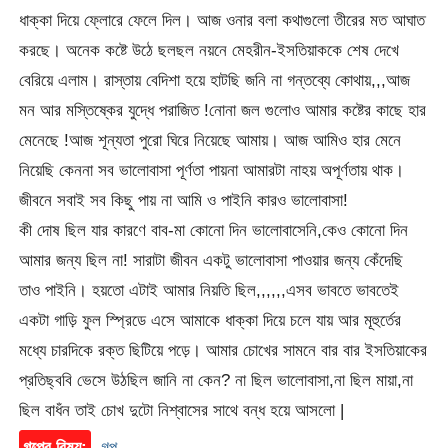
ধাক্কা দিয়ে ফ্লোরে ফেলে দিল। আজ ওনার বলা কথাগুলো তীরের মত আঘাত
করছে। অনেক কষ্টে উঠে ছলছল নয়নে মেহরীন-ইসতিয়াককে শেষ দেখে
বেরিয়ে এলাম। রাস্তায় বেদিশা হয়ে হাটছি জনি না গন্তব্যে কোথায়,,,আজ
মন আর মস্তিষ্কের যুদ্ধে পরাজিত !নোনা জল গুলোও আমার কষ্টের কাছে হার
মেনেছে !আজ শূন্যতা পুরো ঘিরে নিয়েছে আমায়। আজ আমিও হার মেনে
নিয়েছি কেননা সব ভালোবাসা পূর্ণতা পায়না আমারটা নাহয় অপূর্ণতায় থাক।
জীবনে সবাই সব কিছু পায় না আমি ও পাইনি কারও ভালোবাসা!
কী দোষ ছিল যার কারণে বাব-মা কোনো দিন ভালোবাসেনি,কেও কোনো দিন
আমার জন্য ছিল না! সারাটা জীবন একটু ভালোবাসা পাওয়ার জন্য কেঁদেছি
তাও পাইনি। হয়তো এটাই আমার নিয়তি ছিল,,,,,,এসব ভাবতে ভাবতেই
একটা গাড়ি ফুল স্প্রিডে এসে আমাকে ধাক্কা দিয়ে চলে যায় আর মূহুর্তের
মধ্যে চারদিকে রক্ত ছিটিয়ে পড়ে। আমার চোখের সামনে বার বার ইসতিয়াকের
প্রতিছ্ববি­ ভেসে উঠছিল জানি না কেন? না ছিল ভালোবাসা,না ছিল মায়া,না
ছিল বাধঁন তাই চোখ দুটো নিশ্বাসের সাথে বন্ধ হয়ে আসলো |
গল্পের বিষয়:
গল্প