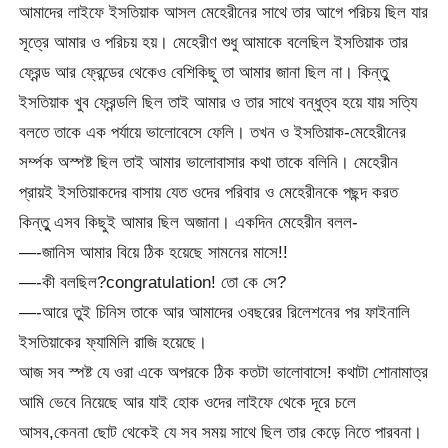
আমাদের লাইফে ইসতিয়াক আসল মেহেরীনের সাথে তার আগে পরিচয় ছিল যার
সূত্রে আমার ও পরিচয় হয়। মেহেরীণ শুধু আমাকে বলেছিল ইসতিয়াক তার
ফ্রেন্ড আর ফ্রেন্ডের থেকেও বেশিকিছু তা আমার জানা ছিল না। কিন্তুু
ইসতিয়াক খুব ফ্রেন্ডলি ছিল তাই আমার ও তার সাথে বন্ধুত্ব হয়ে যায় সত্যি
বলতে তাকে এক পর্যায়ে ভালোবেসে ফেলি। তখন ও ইসতিয়াক-মেহেরীনের
সর্ম্পক অস্পষ্ট ছিল তাই আমার ভালোবাসার কথা তাকে বলিনি। মেহেরীন
প্রায়ই ইসতিয়াকদের বাসায় যেত ওদের পরিবার ও মেহেরীনকে পছন্দ করত
কিন্তুু এসব কিছুই আমার ছিল অজানা। একদিন মেহেরীন বলল-
—-জানিস আমার বিয়ে ঠিক হয়েছে সামনের মাসে!!
—-কী বলছিল?congratulation! তো কে সে?
—-আরে তুই চিনিস তাকে আর আমাদের ৩বছরের রিলেশনের পর ফাইনালি
ইসতিয়াকের ফ্যামিলি রাজি হয়েছে।
আজ সব স্পষ্ট যে ওরা একে অপরকে ঠিক কতটা ভালোবাসে! কথাটা শোনামাত্র
আমি ভেবে নিয়েছে আর যাই হোক ওদের লাইফে থেকে দূরে চলে
আসব,কেননা ছোট থেকেই যে সব সময় সাথে ছিল তার কেড়ে নিতে পারবনা।