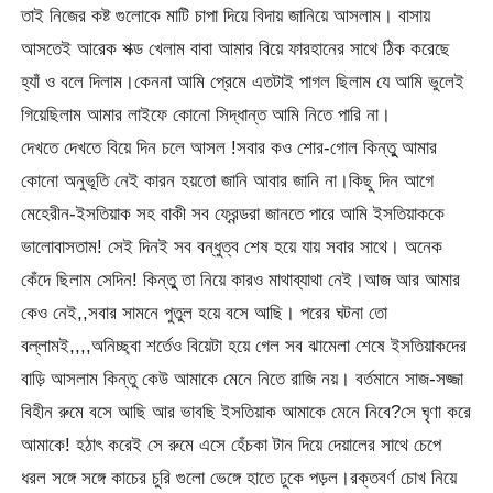
তাই নিজের কষ্ট গুলোকে মাটি চাপা দিয়ে বিদায় জানিয়ে আসলাম। বাসায়
আসতেই আরেক শক্ড খেলাম বাবা আমার বিয়ে ফারহানের সাথে ঠিক করেছে
হ্যাঁ ও বলে দিলাম।কেননা আমি প্রেমে এতটাই পাগল ছিলাম যে আমি ভুলেই
গিয়েছিলাম আমার লাইফে কোনো সিদ্ধান্ত আমি নিতে পারি না।
দেখতে দেখতে বিয়ে দিন চলে আসল !সবার কও শোর-গোল কিন্তুু আমার
কোনো অনুভূতি নেই কারন হয়তো জানি আবার জানি না।কিছু দিন আগে
মেহেরীন-ইসতিয়াক সহ বাকী সব ফ্রেন্ডরা জানতে পারে আমি ইসতিয়াককে
ভালোবাসতাম! সেই দিনই সব বন্ধুত্ব শেষ হয়ে যায় সবার সাথে। অনেক
কেঁদে ছিলাম সেদিন! কিন্তুু তা নিয়ে কারও মাথাব্যাথা নেই।আজ আর আমার
কেও নেই,,সবার সামনে পুতুল হয়ে বসে আছি। পরের ঘটনা তো
বল্লামই,,,,অনিচ্ছ্বা শর্তেও বিয়েটা হয়ে গেল সব ঝামেলা শেষে ইসতিয়াকদের
বাড়ি আসলাম কিন্তু কেউ আমাকে মেনে নিতে রাজি নয়। বর্তমানে সাজ-সজ্জা
বিহীন রুমে বসে আছি আর ভাবছি ইসতিয়াক আমাকে মেনে নিবে?সে ঘৃণা করে
আমাকে! হঠাৎ করেই সে রুমে এসে হেঁচকা টান দিয়ে দেয়ালের সাথে চেপে
ধরল সঙ্গে সঙ্গে কাচের চুরি গুলো ভেঙ্গে হাতে ঢুকে পড়ল।রক্তবর্ণ চোখ নিয়ে