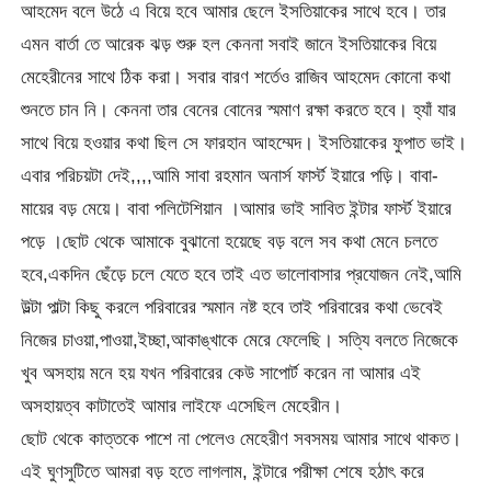
আহমেদ বলে উঠে এ বিয়ে হবে আমার ছেলে ইসতিয়াকের সাথে হবে। তার
এমন বার্তা তে আরেক ঝড় শুরু হল কেননা সবাই জানে ইসতিয়াকের বিয়ে
মেহেরীনের সাথে ঠিক করা। সবার বারণ শর্তেও রাজিব আহমেদ কোনো কথা
শুনতে চান নি। কেননা তার বেনের বোনের স্মমাণ রক্ষা করতে হবে। হ্যাঁ যার
সাথে বিয়ে হওয়ার কথা ছিল সে ফারহান আহম্মেদ। ইসতিয়াকের ফুপাত ভাই।
এবার পরিচয়টা দেই,,,,আমি সাবা রহমান অনার্স ফার্স্ট ইয়ারে পড়ি। বাবা-
মায়ের বড় মেয়ে। বাবা পলিটেশিয়ান ।আমার ভাই সাবিত ইন্টার ফার্স্ট ইয়ারে
পড়ে ।ছোট থেকে আমাকে বুঝানো হয়েছে বড় বলে সব কথা মেনে চলতে
হবে,একদিন ছেঁড়ে চলে যেতে হবে তাই এত ভালোবাসার প্রযোজন নেই,আমি
উল্টা পাল্টা কিছু করলে পরিবারের স্মমান নষ্ট হবে তাই পরিবারের কথা ভেবেই
নিজের চাওয়া,পাওয়া,ইচ্ছা,আকাঙ্খাকে মেরে ফেলেছি। সত্যি বলতে নিজেকে
খুব অসহায় মনে হয় যখন পরিবারের কেউ সাপোর্ট করেন না আমার এই
অসহায়ত্ব কাটাতেই আমার লাইফে এসেছিল মেহেরীন।
ছোট থেকে কাত্তকে পাশে না পেলেও মেহেরীণ সবসময় আমার সাথে থাকত।
এই ঘুণসুটিতে আমরা বড় হতে লাগলাম, ইন্টারে পরীক্ষা শেষে হঠাৎ করে