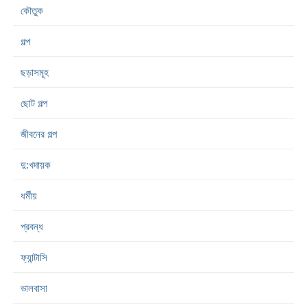
কৌতুক
গল্প
ছড়াসমূহ
ছোট গল্প
জীবনের গল্প
দু:খদায়ক
ধর্মীয়
প্রবন্ধ
ফ্যান্টাসি
ভালবাসা