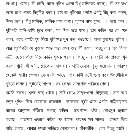
হাওয়া। খতম। কী জানি, রাতে পুলিশ এলো বিধু মালিকের কাছে। কী সব কথা
হলো চাপা গলায় বিড়বিড় করে। তারপর পুলিশটা গলাটা একটু উঁচু করে বলল,
দিতে হবে। বিধু মালিক, মালিক বলে কথা। ক্যাশ বাক্স খুলে…। হয়ে গেল।
পুলিশটা হাসি-হাসি মুখে বলল, সব ঠিক হয়ে যাবে। তার কদিন পর কে যেন
বলল, তোর বাপটা ঘুষ দিয়ে পুলিশের মুখ বন্ধ করেছে। শালা ঘুষখোর পুলিশ।
আর শ্রমিকটা যে কুয়োয় পড়ে মারা গেল তার কী হলো! কিচ্ছু না। ওর বিধবা
বউটা ছেলে কাঁখে নিয়ে কদিন ঘুরল-ফিরল। কিচ্ছু না। বাপটা কি তাহলে খুন
করল! খুনি! কী জানি, ঢোকে না মাথায়। মাথাটা বেবাক শূন্য হয়ে যায়। তারপর
থেকেই মাথার ভেতরে যে-ঘড়িটা আছে, তার কাঁটা দুটো হু-হু করে উলটোদিকে
ছুটতে লাগল। ছুটতেই লাগল। সব কেমন তালগোল পাকিয়ে গেল।
অমনি দ্রুম। শব্দটা কাছ থেকে। সারি ভেঙে মানুষগুলো দৌড়াচ্ছে। সাদা আর
হলুদ পুলিশ ঘিরে ফেলেছে জায়গাটা। অনেকটা ছুটে এসে একটা গাড়িবারান্দার
থামের আড়ালে দাঁড়িয়ে দেখছে ফকির। চারপাশে ধোঁয়া। চোখমুখ জ্বালা
করছে। কতক্ষণ এভাবে কাটল কে জানে! তারপর সব শান্ত। রাস্তা দিয়ে
গাড়ি চলছে, আবার পসরা সাজিয়ে বেচাকেনা। হাঁকাহাঁকি। যেন কিচ্ছু হয়নি।