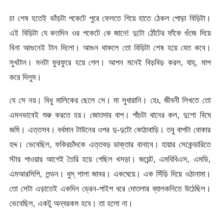
চা শেষ হতেই ভাঁড়টা পকেটে পুরে ফেলতে গিয়ে হাতে ঠেকল পোড়া বিড়িটা।
এই বিড়িটা যে কতদিন ওর পকেটে কে জানে! দুটো ঠোঁটের ফাঁকে গুঁজে দিয়ে
বিনা আগুনেই টান দিলো। আগুন থাকলে তো বিড়িটা শেষ হয়ে যেত কবে।
সুখটান। মনটা ফুরফুরে হয়ে গেল। আপন মনেই বিড়বিড় করল, যাহ্, মাপ
করে দিলুম।
যে সে নয়। বিধু মালিকের ছেলে সে। মা সুধারানি। হেঃ, জীবনী লিখতে তো
এমনভাবেই শুরু করতে হয়। জোতদার বাপ। পাঁচটা ধানের কল, দুশো বিঘে
জমি। এত্তসব। বর্ধমান টাউনের ওপর দু-দুটো কোঠাবাড়ি। তবু বাপটা বোকার
হদ্দ। ভেবেছিল, ফকিরচাঁদকে এত্তবড় ডাক্তার বানাবে। হায়ার সেকেন্ডারিতে
স্টার পাওয়ার আগেই তৈরি হয়ে গেছিল খসড়া। জয়েন্ট, এমবিবিএস, এমডি,
এমআরসিপি, লন্ডন। ধুস্ শালা জাবর। একঘেয়ে। এক সিঁড়ি দিয়ে ওঠানামা।
তো সেটা এড়াতেই একদিন ড্রেন-পাইপ ধরে দোতলার ব্যালকনিতে উঠেছিল।
ভেবেছিল, একটু অন্যরকম হবে। তা হলো না।