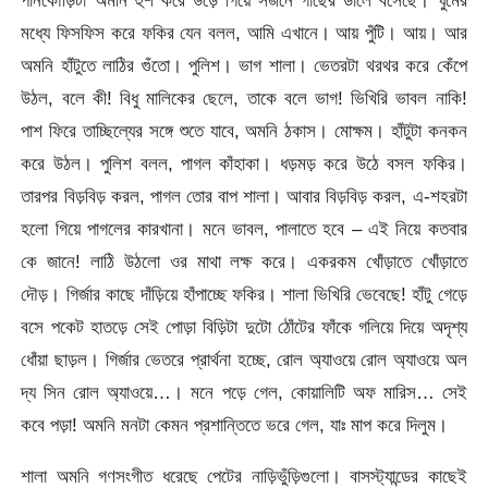
মধ্যে ফিসফিস করে ফকির যেন বলল, আমি এখানে। আয় পুঁটি। আয়। আর
অমনি হাঁটুতে লাঠির গুঁতো। পুলিশ। ভাগ শালা। ভেতরটা থরথর করে কেঁপে
উঠল, বলে কী! বিধু মালিকের ছেলে, তাকে বলে ভাগ! ভিখিরি ভাবল নাকি!
পাশ ফিরে তাচ্ছিল্যের সঙ্গে শুতে যাবে, অমনি ঠকাস। মোক্ষম। হাঁটুটা কনকন
করে উঠল। পুলিশ বলল, পাগল কাঁহাকা। ধড়মড় করে উঠে বসল ফকির।
তারপর বিড়বিড় করল, পাগল তোর বাপ শালা। আবার বিড়বিড় করল, এ-শহরটা
হলো গিয়ে পাগলের কারখানা। মনে ভাবল, পালাতে হবে – এই নিয়ে কতবার
কে জানে! লাঠি উঠলো ওর মাথা লক্ষ করে। একরকম খোঁড়াতে খোঁড়াতে
দৌড়। গির্জার কাছে দাঁড়িয়ে হাঁপাচ্ছে ফকির। শালা ভিখিরি ভেবেছে! হাঁটু গেড়ে
বসে পকেট হাতড়ে সেই পোড়া বিড়িটা দুটো ঠোঁটের ফাঁকে গলিয়ে দিয়ে অদৃশ্য
ধোঁয়া ছাড়ল। গির্জার ভেতরে প্রার্থনা হচ্ছে, রোল অ্যাওয়ে রোল অ্যাওয়ে অল
দ্য সিন রোল অ্যাওয়ে…। মনে পড়ে গেল, কোয়ালিটি অফ মারিস… সেই
কবে পড়া! অমনি মনটা কেমন প্রশান্তিতে ভরে গেল, যাঃ মাপ করে দিলুম।
শালা অমনি গণসংগীত ধরেছে পেটের নাড়িভুঁড়িগুলো। বাসস্ট্যান্ডের কাছেই