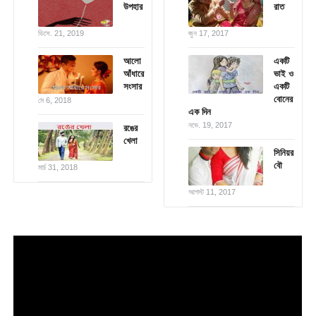
উপহার
রাত
ডিসে. 21, 2019
জুন 17, 2017
আলো
একটি
আঁধারে
ভাই ও
সংসার
একটি
বোনের
মে 6, 2018
এক দিন
নভে. 19, 2017
রঙের
খেলা
সিনিয়র
বৌ
মার্চ 31, 2018
আগস্ট 11, 2017