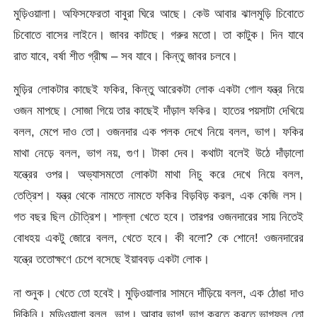
মুড়িওয়ালা। অফিসফেরতা বাবুরা ঘিরে আছে। কেউ আবার ঝালমুড়ি চিবোতে
চিবোতে বাসের লাইনে। জাবর কাটছে। গরুর মতো। তা কাটুক। দিন যাবে
রাত যাবে, বর্ষা শীত গ্রীষ্ম – সব যাবে। কিন্তু জাবর চলবে।
মুড়ির লোকটার কাছেই ফকির, কিন্তু আরেকটা লোক একটা গোল যন্ত্র নিয়ে
ওজন মাপছে। সোজা গিয়ে তার কাছেই দাঁড়াল ফকির। হাতের পয়সাটা দেখিয়ে
বলল, মেপে দাও তো। ওজনদার এক পলক দেখে নিয়ে বলল, ভাগ। ফকির
মাথা নেড়ে বলল, ভাগ নয়, গুণ। টাকা দেব। কথাটা বলেই উঠে দাঁড়ালো
যন্ত্রের ওপর। অভ্যাসমতো লোকটা মাথা নিচু করে দেখে নিয়ে বলল,
তেত্রিশ। যন্ত্র থেকে নামতে নামতে ফকির বিড়বিড় করল, এক কেজি লস।
গত বছর ছিল চৌত্রিশ। শাল্লা খেতে হবে। তারপর ওজনদারের সায় নিতেই
বোধহয় একটু জোরে বলল, খেতে হবে। কী বলো? কে শোনে! ওজনদারের
যন্ত্রে ততোক্ষণে চেপে বসেছে ইয়াববড় একটা লোক।
না শুনুক। খেতে তো হবেই। মুড়িওয়ালার সামনে দাঁড়িয়ে বলল, এক ঠোঙা দাও
দিকিনি। মুড়িওয়ালা বলল, ভাগ। আবার ভাগ! ভাগ করতে করতে ভাগফল তো