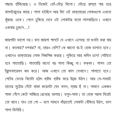
পাছায় হাঁকিয়েছে। ও নিজেই ভোঁ-দৌড় দিলো। দৌড়ে রাস্তা পার হয়ে
বাসস্ট্যান্ডের কাছে। শালা হইছিল আর কি! ওই ডাক্তারের লোকগুলো এখনো
খুঁজছে ওকে। পেলে ঢুকিয়ে দেবে ওই লোকটার মতো লালবাড়িতে। ওখানে
একবার ঢুকলে…!
জায়গাটা ভালো নয়। কত জায়গা পালটে যে এখানে এসেছে তা গুনতি করা যায়
না। কতবার? দশবার? না, তারও বেশি? কে জানে! যা-ই হোক ভাগতে হবে।
এখানেও ডাক্তারের লোক গিজগিজ করছে। লুকিয়ে আর কদিন চলে! গোটাতে
হবে পাততাড়ি। পাততাড়ি মানে! যাঃ শালা কিচ্ছু না। ফক্কা। পাগল তো
ট্রান্সফারেবল জব করে। আজ এখানে তো কাল সেখানে। পালাতে হবে।
পেটের ভেতর খিদেটা হঠাৎ খ্যাঁক খ্যাঁক করে উব্জে উঠল। আর সে-সময়ই
হাতের মুঠোয় সেঁটে থাকা কয়েনটা যেন বলল, ম্যায় হুঁ না। সামনে একজন
পাকা পেঁপে কেটে সাজিয়ে রেখেছে ডালায়। হলুদ-সাদা। তা হোক পয়সা দিয়েই
তো খাবে। দাও তো গো – বলে সামনে দাঁড়াতেই লোকটা খেঁকিয়ে উঠল, ভাগ
শালা ভিখিরি।