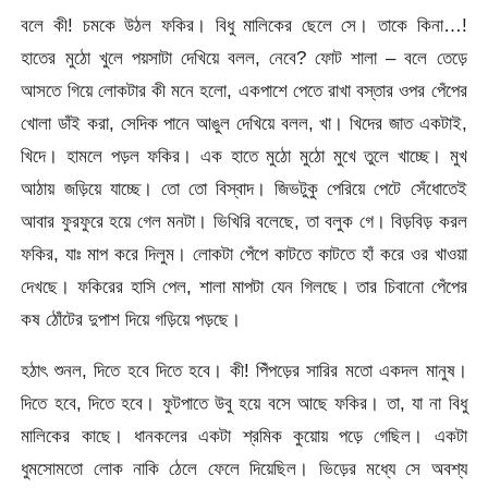
বলে কী! চমকে উঠল ফকির। বিধু মালিকের ছেলে সে। তাকে কিনা…!
হাতের মুঠো খুলে পয়সাটা দেখিয়ে বলল, নেবে? ফোট শালা – বলে তেড়ে
আসতে গিয়ে লোকটার কী মনে হলো, একপাশে পেতে রাখা বস্তার ওপর পেঁপের
খোলা ডাঁই করা, সেদিক পানে আঙুল দেখিয়ে বলল, খা। খিদের জাত একটাই,
খিদে। হামলে পড়ল ফকির। এক হাতে মুঠো মুঠো মুখে তুলে খাচ্ছে। মুখ
আঠায় জড়িয়ে যাচ্ছে। তো তো বিস্বাদ। জিভটুকু পেরিয়ে পেটে সেঁধোতেই
আবার ফুরফুরে হয়ে গেল মনটা। ভিখিরি বলেছে, তা বলুক গে। বিড়বিড় করল
ফকির, যাঃ মাপ করে দিলুম। লোকটা পেঁপে কাটতে কাটতে হাঁ করে ওর খাওয়া
দেখছে। ফকিরের হাসি পেল, শালা মাপটা যেন গিলছে। তার চিবানো পেঁপের
কষ ঠোঁটের দুপাশ দিয়ে গড়িয়ে পড়ছে।
হঠাৎ শুনল, দিতে হবে দিতে হবে। কী! পিঁপড়ের সারির মতো একদল মানুষ।
দিতে হবে, দিতে হবে। ফুটপাতে উবু হয়ে বসে আছে ফকির। তা, যা না বিধু
মালিকের কাছে। ধানকলের একটা শ্রমিক কুয়োয় পড়ে গেছিল। একটা
ধুমসোমতো লোক নাকি ঠেলে ফেলে দিয়েছিল। ভিড়ের মধ্যে সে অবশ্য