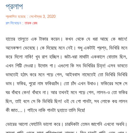
প্রলাপ
প্রকাশিত হয়েছে : সেপ্টেম্বর 3, 2020
গল্প লিখেছেন :
তারক রেজ
হাতের তালুতে এক টাকার কয়েন। কখন থেকে যে ধরা আছে কে জানে!
অনেকক্ষণ ভেবেছে। কে দিয়েছে মনে নেই। শুধু একটাই প্রশ্ন, ভিখিরি মনে
করে দিলো নাকি! খুব রাগ হচ্ছিল। জটা-ধরা মাথাটা এককালে বোতাম ছিল,
এখন গিট্টি দেওয়া। উদোম গা। এগুলো কি সব ভিখিরির চিহ্ন! এসব ভাবতে
ভাবতেই হঠাৎ করে মনে পড়ে গেল, আইববাস নামেতেই তো ভিখিরি ভিখিরি
ভাব। ফকির, পুরো নাম ফকিরচাঁদ। তো চাঁদ এখন উধাও। ফকিরের সঙ্গে সে
ঘর বাঁধবে কেন! বাঁধবে না। আর তখনই মনে পড়ে গেল, লালন-ও তো ফকির
ছিল, তাই বলে সে কি ভিখিরি ছিল! ওই যে গো গানটা, সব লোকে কয় লালন
কী জাত…। গাইবে নাকি গানটা দুহাতে তালি দিয়ে!
ভোরের আলো ফোটেনি ভালো করে। চারদিকটা তেমন জাগেনি এখনো অবধি।