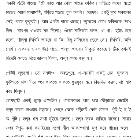
একটা এঁটো পাতায় এঁটো ভাত আর ঝোল খাচ্ছে ফকির। দাড়িতে কষের মতো
মাছের ঝোল মাখামাখি, গড়িয়ে পড়ছে বুক অবধি। তোফা। একটু দূরে সকালের
সেই কেলে কুকুরটা। আর একটা পাতে খাচ্ছে। সন্দেহের চোখে ফকিরকে দেখে
নিল। তারপর খাওয়ায় মন দিলো। গুঁফো মালিকটা বলল, খা খা। হঠাৎ মনে
হলো, শাল্লা ভিখিরি ভাবছে না কি! বিধু মালিকের ছেলে সে। ভিখিরি, কভি
নেহি। একবার ভাবল উঠে পড়ে, শাল্লা খাওয়ার নিকুচি করেছে। ঠিক তখনই
খিদেটা মোচড় দিয়ে জানান দিলো, অন্ন খেয়ে ধন্য হ।
পেটটা জুড়লো। তো মনটাও। ভরদুপুরে, এ-সময়টা একটু যেন সুনসান।
ফুটপাতে মাথা দিয়ে শুয়ে থাকতে থাকতে ফুরফুরে মনে বিড়বিড় করল, যাঃ মাপ
করে দিলুম।
চোখদুটো একটু জুড়ে এসেছিল। ধানক্ষেতের আল ধরে দৌড়াচ্ছে মেয়েটা।
হলুদ ফ্রক হাওয়ায় উড়ছে। পেছন থেকে পড়িমরি কেউ ডাকল, পুঁটি-ই-ই-ই
অ পুঁটি। হলুদ ধান মাথা নুইয়ে দুলছে। হলুদ ফ্রক হারিয়ে যাচ্ছে। মাথার
ওপর উপুড় করা কড়াইয়ের মতো নীল আকাশখানা ঝুপ করে গাঙের জলে।
পানকৌড়িটা অমনি হুঁশ করে উড়ে গিয়ে সজনে গাছের ডালে বসেছে। ঘুমের