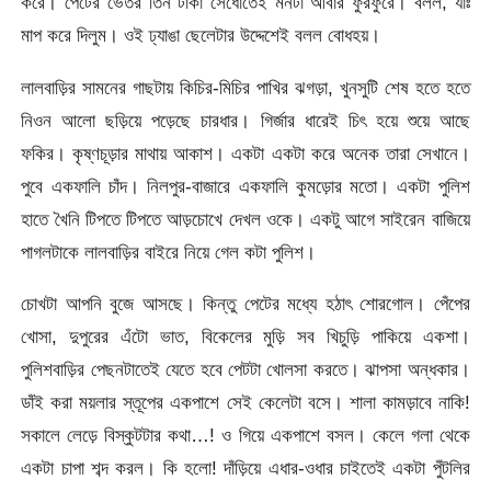
করে। পেটের ভেতর তিন টাকা সেঁধোতেই মনটা আবার ফুরফুরে। বলল, যাঃ
মাপ করে দিলুম। ওই ঢ্যাঙা ছেলেটার উদ্দেশেই বলল বোধহয়।
লালবাড়ির সামনের গাছটায় কিচির-মিচির পাখির ঝগড়া, খুনসুটি শেষ হতে হতে
নিওন আলো ছড়িয়ে পড়েছে চারধার। গির্জার ধারেই চিৎ হয়ে শুয়ে আছে
ফকির। কৃষ্ণচূড়ার মাথায় আকাশ। একটা একটা করে অনেক তারা সেখানে।
পুবে একফালি চাঁদ। নিলপুর-বাজারে একফালি কুমড়োর মতো। একটা পুলিশ
হাতে খৈনি টিপতে টিপতে আড়চোখে দেখল ওকে। একটু আগে সাইরেন বাজিয়ে
পাগলটাকে লালবাড়ির বাইরে নিয়ে গেল কটা পুলিশ।
চোখটা আপনি বুজে আসছে। কিন্তু পেটের মধ্যে হঠাৎ শোরগোল। পেঁপের
খোসা, দুপুরের এঁটো ভাত, বিকেলের মুড়ি সব খিচুড়ি পাকিয়ে একশা।
পুলিশবাড়ির পেছনটাতেই যেতে হবে পেটটা খোলসা করতে। ঝাপসা অন্ধকার।
ডাঁই করা ময়লার স্তূপের একপাশে সেই কেলেটা বসে। শালা কামড়াবে নাকি!
সকালে লেড়ে বিস্কুটটার কথা…! ও গিয়ে একপাশে বসল। কেলে গলা থেকে
একটা চাপা শব্দ করল। কি হলো! দাঁড়িয়ে এধার-ওধার চাইতেই একটা পুঁটলির