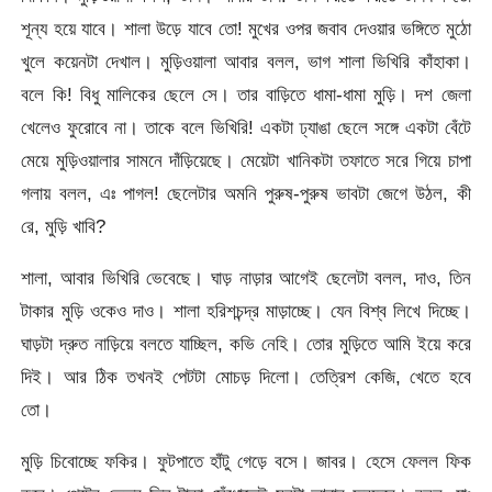
শূন্য হয়ে যাবে। শালা উড়ে যাবে তো! মুখের ওপর জবাব দেওয়ার ভঙ্গিতে মুঠো
খুলে কয়েনটা দেখাল। মুড়িওয়ালা আবার বলল, ভাগ শালা ভিখিরি কাঁহাকা।
বলে কি! বিধু মালিকের ছেলে সে। তার বাড়িতে ধামা-ধামা মুড়ি। দশ জেলা
খেলেও ফুরোবে না। তাকে বলে ভিখিরি! একটা ঢ্যাঙা ছেলে সঙ্গে একটা বেঁটে
মেয়ে মুড়িওয়ালার সামনে দাঁড়িয়েছে। মেয়েটা খানিকটা তফাতে সরে গিয়ে চাপা
গলায় বলল, এঃ পাগল! ছেলেটার অমনি পুরুষ-পুরুষ ভাবটা জেগে উঠল, কী
রে, মুড়ি খাবি?
শালা, আবার ভিখিরি ভেবেছে। ঘাড় নাড়ার আগেই ছেলেটা বলল, দাও, তিন
টাকার মুড়ি ওকেও দাও। শালা হরিশচন্দ্র মাড়াচ্ছে। যেন বিশ্ব লিখে দিচ্ছে।
ঘাড়টা দ্রুত নাড়িয়ে বলতে যাচ্ছিল, কভি নেহি। তোর মুড়িতে আমি ইয়ে করে
দিই। আর ঠিক তখনই পেটটা মোচড় দিলো। তেত্রিশ কেজি, খেতে হবে
তো।
মুড়ি চিবোচ্ছে ফকির। ফুটপাতে হাঁটু গেড়ে বসে। জাবর। হেসে ফেলল ফিক