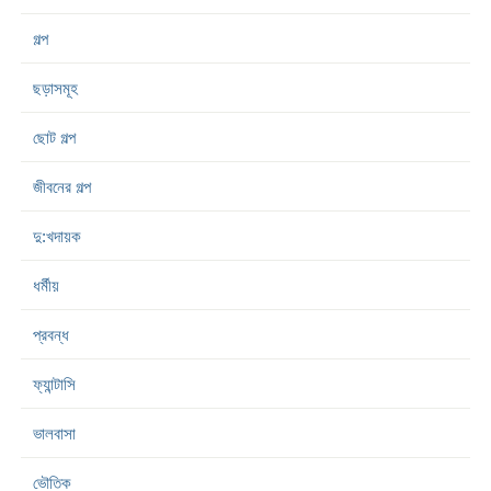
গল্প
ছড়াসমূহ
ছোট গল্প
জীবনের গল্প
দু:খদায়ক
ধর্মীয়
প্রবন্ধ
ফ্যান্টাসি
ভালবাসা
ভৌতিক