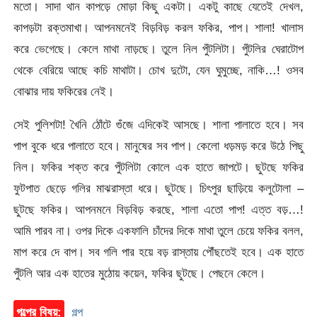
মতো। সাদা থান কাপড়ে মোড়া কিছু একটা। একটু কাছে যেতেই দেখল,
কাপড়টা রক্তমাখা। আপনমনেই বিড়বিড় করল ফকির, পাপ। শালা! খালাস
করে ভেগেছে। কেলে মাথা নাড়ছে। তুলে নিল পুঁটলিটা। পুঁটলির ঘেরাটোপ
থেকে বেরিয়ে আছে কচি মাথাটা। চোখ দুটো, যেন ঘুমুচ্ছে, নাকি…! ওসব
বোঝার দায় ফকিরের নেই।
সেই পুলিশটা! খৈনি ঠোঁটে গুঁজে এদিকেই আসছে। শালা পালাতে হবে। সব
পাপ বুকে ধরে পালাতে হবে। মানুষের সব পাপ। কেলো ধড়মড় করে উঠে পিছু
নিল। ফকির শক্ত করে পুঁটলিটা কোলে এক হাতে জাপটে। ছুটছে ফকির
ফুটপাত ছেড়ে গলির মাঝরাস্তা ধরে। ছুটছে। চিৎপুর ছাড়িয়ে কলুটোলা –
ছুটছে ফকির। আপনমনে বিড়বিড় করছে, শালা এতো পাপ! এত্ত বড়…!
আমি পারব না। ওপর দিকে একফালি চাঁদের দিকে মাথা তুলে চেয়ে ফকির বলল,
মাপ করে দে বাপ। সব গলি পার হয়ে বড় রাস্তায় পৌঁছতেই হবে। এক হাতে
পুঁটলি আর এক হাতের মুঠোয় কয়েন, ফকির ছুটছে। পেছনে কেলে।
গল্পের বিষয়:
গল্প