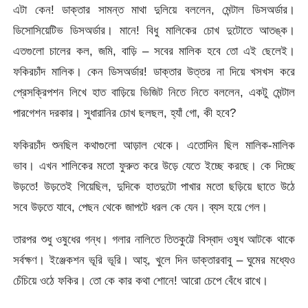
এটা কেন! ডাক্তার সামন্ত মাথা দুলিয়ে বললেন, মেন্টাল ডিসঅর্ডার।
ডিসোসিয়েটিভ ডিসঅর্ডার। মানে! বিধু মালিকের চোখ দুটোতে আতঙ্ক।
এতগুলো চালের কল, জমি, বাড়ি – সবের মালিক হবে তো এই ছেলেই।
ফকিরচাঁদ মালিক। কেন ডিসঅর্ডার! ডাক্তার উত্তর না দিয়ে খসখস করে
প্রেসক্রিপশন লিখে হাত বাড়িয়ে ভিজিট নিতে নিতে বললেন, একটু মেন্টাল
পারগেশন দরকার। সুধারানির চোখ ছলছল, হ্যাঁ গো, কী হবে?
ফকিরচাঁদ শুনছিল কথাগুলো আড়াল থেকে। এতোদিন ছিল মালিক-মালিক
ভাব। এখন শালিকের মতো ফুরুত করে উড়ে যেতে ইচ্ছে করছে। কে দিচ্ছে
উড়তে! উড়তেই গিয়েছিল, দুদিকে হাতদুটো পাখার মতো ছড়িয়ে ছাতে উঠে
সবে উড়তে যাবে, পেছন থেকে জাপটে ধরল কে যেন। ব্যস হয়ে গেল।
তারপর শুধু ওষুধের গন্ধ। গলার নালিতে তিতকুট্টে বিস্বাদ ওষুধ আটকে থাকে
সর্বক্ষণ। ইঞ্জেকশন ভূরি ভূরি। আহ্, খুলে দিন ডাক্তারবাবু – ঘুমের মধ্যেও
চেঁচিয়ে ওঠে ফকির। তো কে কার কথা শোনে! আরো চেপে বেঁধে রাখে।