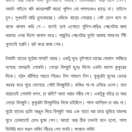
কালো গাড়ি থেকে সাদা পুলিশগুলো নামছে। তিন-চারটে গাড়ি এসে গেল।
অমনি গাইলে যদি কানচাপাটি মারে! পুলিশ তো পাগলকেও ছাড়ে না। তাইলে
চুপ। মুখভর্তি দাড়ি চুলকোচ্ছে। ওদিকে বাহ্যে পেয়েছে। পেট চেপে বসে না
থাকে খালাস করি গে – বলেই দুপা এগোতে পুলিশ-বাড়ির পেছনটায় জমা
ময়লার ওপর দিলো খালাস করে। প্যান্টের পেছনটায় ফুটো থাকায় সামনের গিঁট
খুলতেই হয়নি। ঝট করে কাজ শেষ।
টাকাটা হাতের মুঠোয় সাপটে আছে। একটু দূরে ফুটপাতে চায়ের দোকান সাজিয়ে
বসেছে তাগড়াই লোকটা। লেড়ো বিস্কুট ছুড়ে দিলো একটা কালো কুকুরের
দিকে। হঠাৎ ঝাঁপিয়ে পড়তে গিয়েও টাল সামলে নিল। কুকুরটা মুখের ভেতর
খরখর করে পুরে ফেলেছে গোটা বিস্কুটটা। ফকির পা-পা এগিয়ে এলো। হাত
বাড়াতেই লোকটা বলল, চা খাবি? আহা দয়ার শরীর গো। একটুকু ভাঁড়ে চা আর
লেড়ো বিস্কুট। কুকুরটা বিস্কুটটার দিকে চাইছিল। শালা ভাগ্যিস চা খায় না।
মুঠো হাতের দুটো আঙুল দিয়ে বিস্কুট আর এক হাতে ধরা চায়ে ডুবিয়ে তারপর
মুখে ঢোকাতেই চোখ বুজে গেল। আহা! আর ঠিক তখনই মনে হলো, শালা
ভিখিরি মনে করল নাকি! খিঁচরে গেল মনটা। শুধোবে নাকি!