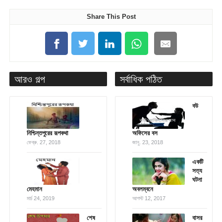
Share This Post
আরও গল্প
সর্বাধিক পঠিত
বউ
নিশ্চিন্তপুরের রূপকথা
অফিসের বস
ফেব্রু. 27, 2018
জানু. 23, 2018
একটি
সত্য
ঘটনা
মেহমান
অবলম্বনে
মার্চ 24, 2019
আগস্ট 12, 2017
শেষ
বাসর