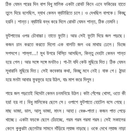
ঠিক যেমন পরের দিন বাপ বিধু মালিক একটা রোবট কিনে এনে ফকিরের হাতে
তুলে দিয়ে বলেছিল, দ্যাখ কেমন ব্যাটারিতে চলে। ও দেখছিল বাপকে। কিচ্ছু
হয়নি। শান্ত। ব্যাটারি বন্ধ করে দিলে রোবট যেমন শান্ত, ঠিক তেমনি।
ফুটপাতের ওপর চৌবাচ্চা। তাতে ফুটো। আর সেই ফুটো দিয়ে জল পড়ছে।
কজন চান করতে করতে দিলো এক বালতি জল ওর মাথায় ঢেলে। ভিজে
সপসপে। শাল্লা…! মুখ উগরে খিস্তি আসছিল, কিন্তু দেহটা কেমন শান্ত
হয়ে গেল। আর সঙ্গে সঙ্গে মনটাও। গা-টা যদি কেউ মুছিয়ে দিত। ঠিক যেমন
সুধারানি মুছিয়ে দিত। সেই কবেকার কথা, কিচ্ছু মনে নেই। যাক গে। ঠান্ডা
হয়ে মনটা আবার ফুরফুরে হয়ে উঠল, যাঃ মাপ করে দিলুম।
গায়ে জল পড়তেই খিদেটা কেমন চনমনিয়ে উঠল। কটা পেঁপের খোসা, ওতে কী
হয়! হয় না। বিধু মালিকের ছেলে সে। ওপাশে ফুটপাতে হোটেল বসে গেছে।
মাছ ভাজা, ডাল, আলু ভাজা, মাংস। আহা। বেঞ্চ-পাতা। কজন পাত পেড়ে
খাচ্ছে। একটা ফচকে ছেলে চেঁচাচ্ছে, গরম গরম গরমা গরম। সেই সকালের
কেলে কুকুরটা ছেলেটার সামনে দাঁড়িয়ে ল্যাজ নাড়ছে। ওকে দেখে ল্যাজ নাড়া