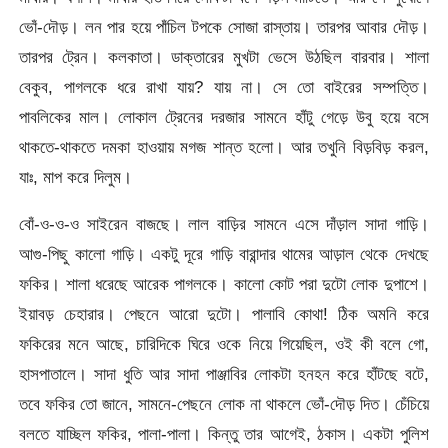
ভোঁ-দৌড়। লন পার হয়ে পাঁচিল টপকে সোজা রাস্তায়। তারপর আবার দৌড়।
তারপর ট্রেন। কলকাতা। ডাক্তারের মুখটা ভেসে উঠছিল বারবার। শালা
বেকুব, পাগলকে ধরে রাখা যায়? যায় না। সে তো বাইরের সম্পত্তি।
পাবলিকের মাল। লোকাল ট্রেনের দরজার সামনে হাঁটু গেড়ে উবু হয়ে বসে
থাকতে-থাকতে দমকা হাওয়ায় মগজ শান্ত হলো। আর তখুনি বিড়বিড় করল,
যাঃ, মাপ করে দিলুম।
বোঁ-ও-ও-ও সাইরেন বাজছে। লাল বাড়ির সামনে এসে দাঁড়াল সাদা গাড়ি।
আগু-পিছু কালো গাড়ি। একটু দূরে গাড়ি বারান্দার থামের আড়াল থেকে দেখছে
ফকির। শালা ধরেছে আরেক পাগলকে। কালো কোট পরা দুটো লোক দুপাশে।
ইয়াবড় চেহারার। পেছনে আরো দুটো। পালাবি কোথা! ঠিক অমনি করে
ফকিরের মনে আছে, চারিদিকে ঘিরে ওকে নিয়ে গিয়েছিল, ওই কী বলে গো,
হাসপাতালে। সাদা ধুতি আর সাদা পাঞ্জাবির লোকটা হনহন করে হাঁটছে বটে,
তবে ফকির তো জানে, সামনে-পেছনে লোক না থাকলে ভোঁ-দৌড় দিত। চেঁচিয়ে
বলতে যাচ্ছিল ফকির, পালা-পালা। কিন্তু তার আগেই, ঠকাস। একটা পুলিশ