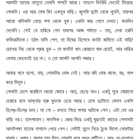
পয়সাটা হাতের তালুতে তেমনি সাপটে আছে। তাহলে ভিখিরি ভেবেই দিয়েছে
লোকটা। ওর আর দোষ কি! একমুখ দাড়ি। জুলফি দুটো থেকে থুতনি, তারপর
আরো খানিকটা বেড়ে গলা থেকে বুক। একটা কাচ পেলে দেখত। কতদিন
দেখেনি। সেই যে হারিয়ে গেল তারপর আজ পর্যন্ত – নাহ্, দেখা হয়নি
ফকিরচাঁদকে। হঠাৎ হাসি পেল, তা বিঘের হিসেবে কতটা জমিতে এই দাড়ি!
চোখের নিচ থেকে প্রায় বুক – তা কতটা! ধান রোয়াতে ঘাম ছোটে, আর দাড়ির
বেলায় মেহনতই হয় না। ও তো আপনি আপনি গজায়।
আবার মনে হলো, নাহ্, লোকটার দোষ নেই। আর যদি দোষ থাকে, যাঃ, মাপ
করে দিলুম।
লোকটা চেপে ধরেছিল আরো জোরে। আহ্, ছেড়ে দাও। একটু দূরে ঘোরানো
চেয়ারে বসে ডাক্তার ভ্রু কুচকে চেয়ে আছে। চোখ দুটোতে কেমন একটা
হিংস্র-হিংস্র ভাব। মা গো – বলতে গিয়ে গলায় আটকে গেল। এটা তো ওর
বাড়ি নয়। হাসপাতাল। মানসিক। জোর দিয়ে একটু ঘুরতেই কাচের গেলাসটা
আলটপকা হাতের নাগালে পেয়ে গেল। সেটাই তুলে নিয়ে ঠুকে দিলো লোকটার
মাথায়। ধপাস। মাথায় হাত দিয়ে লোকটা বসে পড়ল মাটিতে। আর সে-সুযোগে