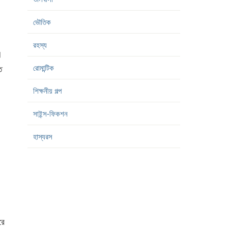
ভৌতিক
রহস্য
।
রোমান্টিক
ত
শিক্ষনীয় গল্প
সাইন্স-ফিকশন
হাস্যরস
রে