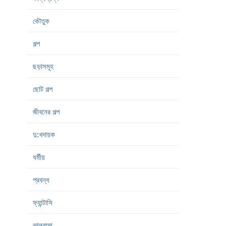
কৌতুক
গল্প
ছড়াসমূহ
ছোট গল্প
জীবনের গল্প
দু:খদায়ক
ধর্মীয়
প্রবন্ধ
ফ্যান্টাসি
ভালবাসা