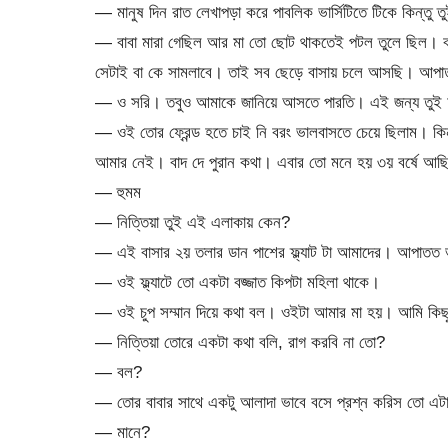
— মানুষ দিন রাত লেখাপড়া করে পাবলিক ভার্সিটিতে টিকে কিন্তু
— বাবা মারা গেছিল আর মা তো ছোট থাকতেই পটল তুলে ছিল। বা
সেটাই বা কে সামলাবে। তাই সব ছেড়ে বাসায় চলে আসছি। আপাতত ছ
— ও সরি। তবুও আমাকে জানিয়ে আসতে পারতি। এই জন্য তুই আম
— ওই তোর ফ্রেন্ড হতে চাই নি বরং ভালবাসতে চেয়ে ছিলাম। কিন্
আমার নেই। বাদ দে পুরান কথা। এবার তো মনে হয় ৩য় বর্ষে আছ
— হুমম
— নিত্তিয়া তুই এই এলাকায় কেন?
— এই বাসার ২য় তলার ডান পাশের ফ্ল্যাট টা আমাদের। আপাতত ভ
— ওই ফ্ল্যাটে তো একটা বজ্জাত কিপটা মহিলা থাকে।
— ওই চুপ সম্মান দিয়ে কথা বল। ওইটা আমার মা হয়। আমি কিছুক
— নিত্তিয়া তোরে একটা কথা বলি, রাগ করবি না তো?
— বল?
— তোর বাবার সাথে একটু আলাদা ভাবে বসে প্রশ্ন করিস তো 
— মানে?