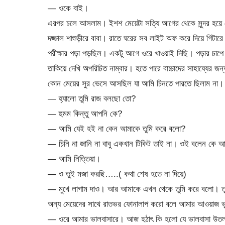
— ওকে বাই।
এরপর চলে আসলাম। ইশশ মেয়েটা সত্যি আগের থেকে সুন্দর হয়ে গে
দজ্জাল শাশুড়ীরে বাবা। রাতে ঘরের সব লাইট অফ করে দিয়ে গিটারে
পরীক্ষার পড়া পড়ছিল। একটু আগে ওরে খাওয়াই দিছি। পড়ার চাপ
তাকিয়ে দেখি অপরিচিত নাম্বার। হতে পারে বাচ্চাদের সাহায্যে
কোন মেয়ের সুর ভেসে আসছিল যা আমি চিনতে পারতে ছিলাম না।
— হ্যালো তুমি রাজ বলছো তো?
— হুমম কিন্তু আপনি কে?
— আমি যেই হই না কেন আমাকে তুমি করে বলো?
— চিনি না জানি না বাবু একখান টিকিট তাই না। ওই বলেন কে 
— আমি নিত্তিয়া।
— ও তুই মজা করছি…..( কথা শেষ হতে না দিয়ে)
— মুখে লাগাম দাও। আর আমাকে এখন থেকে তুমি করে বলো। তু
অন্য মেয়েদের সাথে রাতভর ফোনালাপ করো বলে আমার আওয়াজ ভ
— ওরে আমার ভালবাসারে। আজ হঠাৎ কি হলো যে ভালবাসা উতল