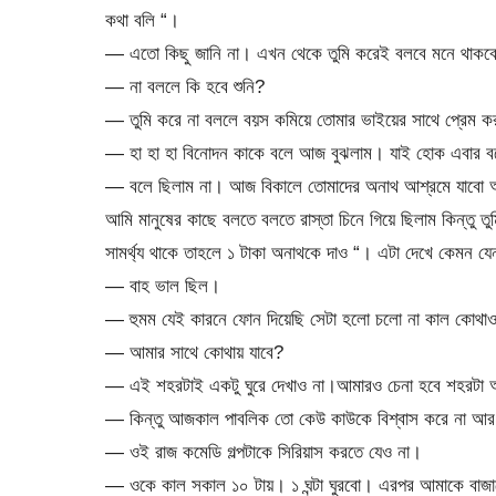
কথা বলি “।
— এতো কিছু জানি না। এখন থেকে তুমি করেই বলবে মনে থাকব
— না বললে কি হবে শুনি?
— তুমি করে না বললে বয়স কমিয়ে তোমার ভাইয়ের সাথে প্রেম 
— হা হা হা বিনোদন কাকে বলে আজ বুঝলাম। যাই হোক এবার ব
— বলে ছিলাম না। আজ বিকালে তোমাদের অনাথ আশ্রমে যাবো
আমি মানুষের কাছে বলতে বলতে রাস্তা চিনে গিয়ে ছিলাম কিন্তু 
সামর্থ্য থাকে তাহলে ১ টাকা অনাথকে দাও “। এটা দেখে কেমন য
— বাহ ভাল ছিল।
— হুমম যেই কারনে ফোন দিয়েছি সেটা হলো চলো না কাল কোথাও
— আমার সাথে কোথায় যাবে?
— এই শহরটাই একটু ঘুরে দেখাও না।আমারও চেনা হবে শহরটা আর
— কিন্তু আজকাল পাবলিক তো কেউ কাউকে বিশ্বাস করে না আর ত
— ওই রাজ কমেডি গল্পটাকে সিরিয়াস করতে যেও না।
— ওকে কাল সকাল ১০ টায়। ১ ঘন্টা ঘুরবো। এরপর আমাকে বাজা