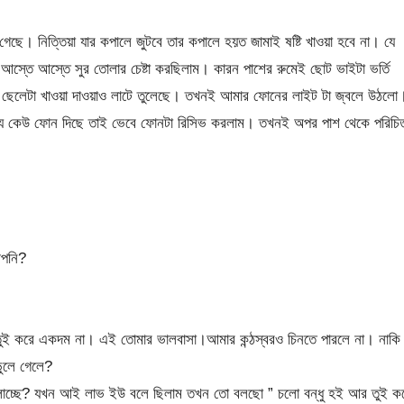
ছে। নিত্তিয়া যার কপালে জুটবে তার কপালে হয়ত জামাই ষষ্টি খাওয়া হবে না। যে
 আস্তে আস্তে সুর তোলার চেষ্টা করছিলাম। কারন পাশের রুমেই ছোট ভাইটা ভর্তি
ে ছেলেটা খাওয়া দাওয়াও লাটে তুলেছে। তখনই আমার ফোনের লাইট টা জ্বলে উঠলো
র জন্য কেউ ফোন দিছে তাই ভেবে ফোনটা রিসিভ করলাম। তখনই অপর পাশ থেকে পরিচি
আপনি?
ই করে একদম না। এই তোমার ভালবাসা।আমার কন্ঠস্বরও চিনতে পারলে না। নাকি
ুলে গেলে?
াচ্ছে? যখন আই লাভ ইউ বলে ছিলাম তখন তো বলছো ” চলো বন্ধু হই আর তুই ক