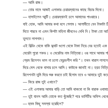
— আমি রাজ।
— তোর নামে আজই এলাকার চেয়ারম্যানের কাছে বিচার দিবো।
— হাসাইলেন আন্টি। চেয়ারম্যানই চলে আমাদের পাওয়ারে।
যাই হোক, আমি আমার কথা বলে গেলাম। আগামীতে যেন টাকাটা ঠ
দিতে পারবে না এমন কিপটা মহিলা জীবনেও দেখি নি। টাকা তো আমি
তুলতে লাগলাম।
এই বিল্ডিং থেকে বাকি ফ্ল্যাট গুলো থেকে টাকা নিয়ে বের হতে
মেয়েটা পুরো শকড। ও মেয়েটার নাম নিত্তিয়া। ওর সাথে আমার
প্রেম রিলেশন ভাল না চলো ফ্রেন্ডশীপ করি “। তখন খারাপ লাগ
দিয়ে মেস থেকে বাসায় চলে আসি। কাউকে জানাই না। হয়ত নিত
রিলেশনটা তুমি দিয়ে শুরু করতে চাই ছিলাম তবে ও আমারে তুই 
— কিরে রাজ তুই এখানে?
— এই এলাকায় আমার বাড়ি তো আমি থাকবো না কি বারাক ওবাম
— তুই যানস আমি তোকে কত খুঁজেছি? পরে ভার্সিটির অফিস থেকে খু
— হুমম কিছু সমস্যা হয়েছিল?