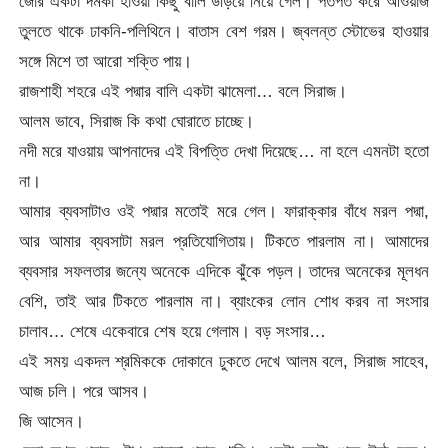
জোর একটা দমকা হাওয়া কিছু বালি উড়িয়ে নিয়ে গেল। পতপত করে আওয়াজ
তুলতে থাকে ঢাকনি-পলিথিনে। বাতাস বেশ গরম। জ্বলন্ত স্টোভের হাওয়ার
সঙ্গে মিশে তা আরো শক্তি পায়।
রাজশাহী শহরে এই পদ্মার বালি একটা ঝামেলা… বলে সিরাজ।
আলম ভাবে, সিরাজ কি কথা ঘোরাতে চাচ্ছে।
নদী মরে যাওয়ায় আপনাদের এই বিপত্তি দেখা দিয়েছে… না হলে এমনটা হতো
না।
আমার ব্যবসাটাও ওই পদ্মার মতোই মরে গেল। ফারাক্কার বাঁধে মরল পদ্মা,
আর আমার ব্যবসাটা মরল প্রতিযোগিতায়। টিকতে পারলাম না। আমাদের
ব্যবসার সফলতার জন্যে অনেকে এদিকে ঝুঁকে পড়ল। তাদের অনেকের মূলধন
বেশি, তাই আর টিকতে পারলাম না। ব্যাংকের লোন শোধ করব না সংসার
চালাব… শেষে একেবারে শেষ হয়ে গেলাম। বড় সংসার…
এই সময় একদল শ্রমিককে দোকানে ঢুকতে দেখে আলম বলে, সিরাজ সাহেব,
আজ চলি। পরে আসব।
জি আসেন।