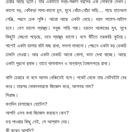
চেয়ার আছে দুটো। তার একটিতে মধ্য-পঞ্চাশ বয়সের এক লোককে দেখল।
কালো বড়, কোঁকড়া সাদা-কালো চুল, মুখে খোঁচা-খোঁচা দাড়ি… গায়ে হাতঅলা
গেঞ্জি, পরনে চেক লুঙ্গি। আরো আছে একটা মেয়ে। বয়স সাতাশ-আটাশ
হবে। বেশ ভালো স্বাস্থ্য। সবুজ শাড়ি পরা। হরতন আকারের মুখ, মুখে
কিছুটা মেছতা পড়েছে, তবে স্বাস্থ্য ভালো। বসে বঁটিতে তরকারি কুটছে।
পাশেই একটা ডালায় বাটা মাছ রাখা, মসলা মাখানো। পেছনে একটা বড় ডেকচি
ঢাকনি দেওয়া। আর একটা ডেকচি আধো খোলা, ভাত দেখা যাচ্ছে। আছে
একটা পুরনো র‌্যাক। তাতে থালাবাসন ও অন্যান্য তৈজসপত্র রাখা।
খালি চেয়ারে না বসে আলম বেঞ্চিতেই বসে। পকেট থেকে তার নোটবইটা বের
করে। তারপর দোকানদারকে জিজ্ঞেস করে, আপনার নাম?
সিরাজ।
কতদিন চালাচ্ছেন হোটেল?
আপনি এসব কথা জিজ্ঞেস করছেন কেন?
ভয় পাওয়ার কিছু নেই, সে আশ্বাস দেয়।
কী করেন আপনি?