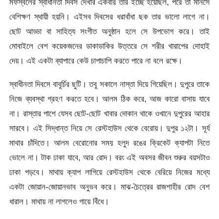
মফস্বলের স্বাধীনতা দিবস দেখার একবার তার ইচ্ছে হয়েছিল, পরে তা মানসে
বেশিক্ষণ স্থায়ী হয়নি। এইসব দিবসের ধরাবাঁধা ছক তার ভালো লাগে না।
ছোট আড্ডা বা সাহিত্য সংগীত অনুষ্ঠান হলে সে উপভোগ করে। তাই
মোবাইলে বেশ কয়েকজনের ডাকাডাকির উত্তরে সে শরীর খারাপের দোহাই
দেয়। এই একটা ব্যাপারে কেউ চাপাচাপি করতে পারে না বলে রক্ষে।
স্বাধীনতা দিবসে বাবুর্চির ছুটি। তবু সকালে নাস্তা দিয়ে গিয়েছিল। দুপুরে তাকে
নিজে ব্যবস্থা গ্রহণ করতে হবে। আলম ঠিক করে, আজ কারো বাসায় যাবে
না। রাস্তার পাশে যেসব ছোট-ছোট খাবার দোকান থাকে ওখানে দুপুরের আহার
সারবে। এই সিদ্ধান্ত নিয়ে সে রেস্টহাউস থেকে বেরোয়। দুপুর ১২টা। সূর্য
মাথার চাঁদিতে। আলম বেরোনোর সময় হলুদ রঙের ক্রিকেট ক্যাপটা নিতে
ভোলে না। টাক ঢাকা যাবে, আর রোদ। বরং এই অবসর জীবন শুরুর বয়সটাও
ঢাকা পড়বে। মাথায় ক্যাপ লাগিয়ে রেস্টহাউস থেকে বেরিয়ে নিজের মধ্যে
একটা জোয়ান-জোয়ানভাব অনুভব করে। মাঝ-চৈত্রের রাজশাহীর রোদ বেশ
ধারাল। মাথায় না লাগলেও গায়ে বিঁধে।