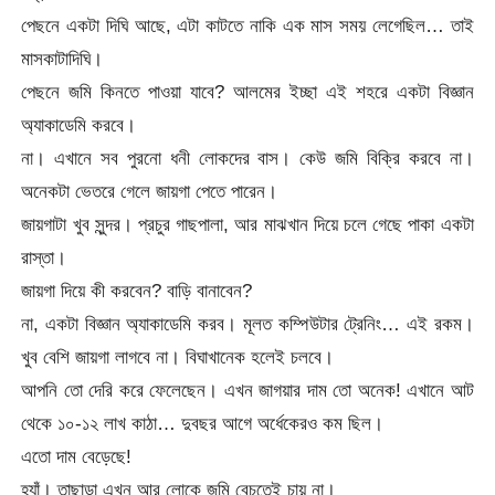
পেছনে একটা দিঘি আছে, এটা কাটতে নাকি এক মাস সময় লেগেছিল… তাই
মাসকাটাদিঘি।
পেছনে জমি কিনতে পাওয়া যাবে? আলমের ইচ্ছা এই শহরে একটা বিজ্ঞান
অ্যাকাডেমি করবে।
না। এখানে সব পুরনো ধনী লোকদের বাস। কেউ জমি বিক্রি করবে না।
অনেকটা ভেতরে গেলে জায়গা পেতে পারেন।
জায়গাটা খুব সুন্দর। প্রচুর গাছপালা, আর মাঝখান দিয়ে চলে গেছে পাকা একটা
রাস্তা।
জায়গা দিয়ে কী করবেন? বাড়ি বানাবেন?
না, একটা বিজ্ঞান অ্যাকাডেমি করব। মূলত কম্পিউটার ট্রেনিং… এই রকম।
খুব বেশি জায়গা লাগবে না। বিঘাখানেক হলেই চলবে।
আপনি তো দেরি করে ফেলেছেন। এখন জাগয়ার দাম তো অনেক! এখানে আট
থেকে ১০-১২ লাখ কাঠা… দুবছর আগে অর্ধেকেরও কম ছিল।
এতো দাম বেড়েছে!
হ্যাঁ। তাছাড়া এখন আর লোকে জমি বেচতেই চায় না।