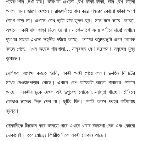
গবেষণাগার দেখা যায়। জায়গাটা এখনো বেশ ফাঁকা-ফাঁকা, তার বেশ ভালো
আগে এমন জায়গা দেখলে। রাজধানীতে বাস করে শহরের কোনো ফাঁকা অংশ
চোখে পড়ে না। এখানে চোখ দুটো তার তৃপ্ত হয়। মনে-মনে ভাবে, আচ্ছা,
এখানে একটা বাসা ভাড়া নিলে হয় না। মাঝে-মাঝে সময় কাটিয়ে যাবে! এখানে
দূষণের মাত্রা এখনো সহনীয় পর্যায়ে আছে। আগের বরেন্দ্রভূমি এখন অনেক
বদলে গেছে, এখন অনেক গাছপালা… মানুষজন বেশ সচেতন। সবুজের মূল্য
বুঝেছে।
বেশিক্ষণ অপেক্ষা করতে হয়নি, একটা অটো পেয়ে গেল। দু-তিন মিনিটের
মধ্যে দেওয়ানপাড়ার মোড়ে। এখানে বেশ কয়েকটা ভালো খাবারের দোকান
আছে। একটায় ঢুকে দেখল এই দুপুরেও লোকে চা-নাস্তা খাচ্ছে। টেবিলে
কোথাও ভাতের চিহ্ন পেল না। ছুটির দিন। সবাই অলস প্রহর কাটানোয়
ব্যস্ত।
দোকানিকে জিজ্ঞেস করে জানতে পারে এখানে খাবার ব্যবস্থা নেই এবং কোনো
দোকানেই। তবে মোড়ের বিপরীত দিকে একটা দোকান আছে।