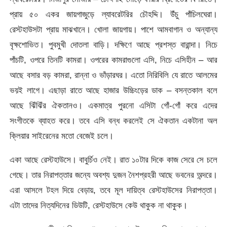
প্রায় ৫০ একর জায়গাজুড়ে ল্যাবরেটরির চৌহদ্দি। উঁচু পাঁচিলঘেরা।
রেস্টহাউসটা প্রায় মাঝখানে। খোলা জায়গায়। পাশে আমবাগান ও অন্যান্য
বৃক্ষশোভিত। পুবমুখী দোতলা বাড়ি। দক্ষিণে আছে প্রশস্ত বারান্দা। নিচে
পাঁচটি, ওপরে তিনটি কামরা। ওপরের কামরাগুলো এসি, নিচে এসিহীন – আর
আছে বসার বড় কামরা, রান্না ও ভাঁড়ারঘর। এতো নিরিবিলি যে রাতে আলমের
ভয়ই লাগে। এছাড়া রাতে আছে হাজার উচ্চিংড়ের ডাক – বসন্তকাল বলে
আছে ঝিঁঝিঁর ঐকতানও। একমাত্র পুরনো এসিটা গোঁ-গোঁ করে এদের
সংগীতকে ব্যাহত করে। তবে এসি বন্ধ করলেই সে ঐকতান একটানা অল
ক্লিয়ার সাইরেনের মতো বেজেই চলে।
একা আছে রেস্টহাউসে। বাবুর্চিও নেই। রাত ১০টার দিকে কাজ সেরে সে চলে
গেছে। তার নিরাপত্তার জন্যে অবশ্য দুজন নৈশপ্রহরী আছে ভবনের অন্দরে।
এরা আসলে টহল দিয়ে বেড়ায়, তবে মূল দায়িত্ব রেস্টহাউসের নিরাপত্তা।
এটা তাদের নিত্যদিনের ডিউটি, রেস্টহাউসে কেউ থাকুক না থাকুক।