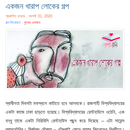
একজন খারাপ লোকের গল্প
প্রকাশিত হয়েছে : আগস্ট 31, 2020
গল্প লিখেছেন :
বুলবন ওসমান
স্বাধীনতা দিবসটা মফস্বলে কাটাতে হবে আলমকে। রাজশাহী বিশ্ববিদ্যালয়ের
একটা কাজে ঢাকা ছাড়তে হয়েছে। বিশ্ববিদ্যালয়ের রেস্টহাউসে ওঠেনি, এক
বন্ধু তাকে একটা নিরিবিলি রেস্টহাউস পছন্দ করে দিয়েছে – এটা সায়েন্স
ল্যাবরেটরির। মির্জাপুর মৌজায় – চৌদ্দপাই মোড়ে ফায়ার ব্রিগেডের বিপরীতে।