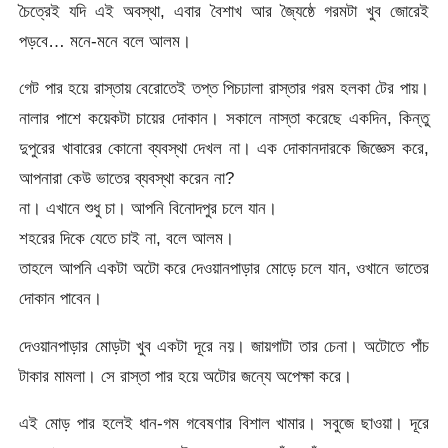
চৈত্রেই যদি এই অবস্থা, এবার বৈশাখ আর জ্যৈষ্ঠে গরমটা খুব জোরেই
পড়বে… মনে-মনে বলে আলম।
গেট পার হয়ে রাস্তায় বেরোতেই তপ্ত পিচঢালা রাস্তার গরম হলকা টের পায়।
নালার পাশে কয়েকটা চায়ের দোকান। সকালে নাস্তা করেছে একদিন, কিন্তু
দুপুরের খাবারের কোনো ব্যবস্থা দেখল না। এক দোকানদারকে জিজ্ঞেস করে,
আপনারা কেউ ভাতের ব্যবস্থা করেন না?
না। এখানে শুধু চা। আপনি বিনোদপুর চলে যান।
শহরের দিকে যেতে চাই না, বলে আলম।
তাহলে আপনি একটা অটো করে দেওয়ানপাড়ার মোড়ে চলে যান, ওখানে ভাতের
দোকান পাবেন।
দেওয়ানপাড়ার মোড়টা খুব একটা দূরে নয়। জায়গাটা তার চেনা। অটোতে পাঁচ
টাকার মামলা। সে রাস্তা পার হয়ে অটোর জন্যে অপেক্ষা করে।
এই মোড় পার হলেই ধান-গম গবেষণার বিশাল খামার। সবুজে ছাওয়া। দূরে