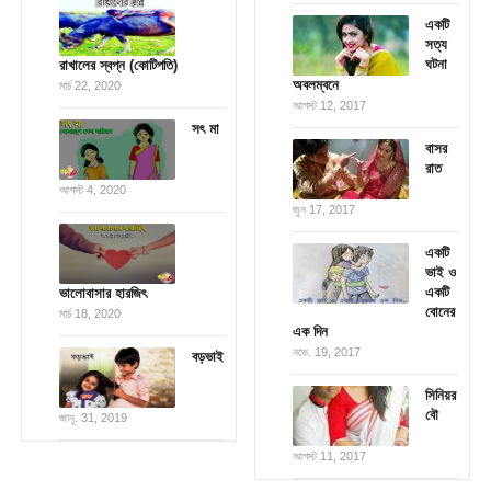
একটি
সত্য
ঘটনা
রাখালের স্বপ্ন (কোটিপতি)
অবলম্বনে
মার্চ 22, 2020
আগস্ট 12, 2017
সৎ মা
বাসর
রাত
আগস্ট 4, 2020
জুন 17, 2017
একটি
ভাই ও
একটি
ভালোবাসার হারজিৎ
বোনের
মার্চ 18, 2020
এক দিন
নভে. 19, 2017
বড়ভাই
সিনিয়র
বৌ
জানু. 31, 2019
আগস্ট 11, 2017