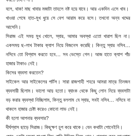
বলে, থাক! মাছ খাবার মজাটা তাহলে নষ্ট হয়ে যাবে। আর একদিন এসে খাব।
খাওয়া শেষে হাত-মুখ ধুয়ে সে বেশ আরাম করে বসে। তখনো অন্য খদ্দের
আসেনি।
সিরাজ এই সময় মুখ খোলে, স্যার, আমার অবস্থা এতো খারাপ ছিল না।
একসময় ছ-লাখ টাকার ক্যাশ নিয়ে বিজনেস করেছি। কিন্তু স্যার নসিব…
নসিবে তো বিশ্বাস করতে হবে… সব ভেস্তে গেল। আজ হাতে ক্যাশ পাঁচ
হাজার টাকাও নেই।
কিসের ব্যবসা করতেন?
সাইকেল আর সাইকেলের পার্টস। সারা রাজশাহী শহরে আমরা মাত্র তিনজন
ব্যবসায়ী ছিলাম। ভালো আয় হতো। ব্যাংক থেকে কিছু লোন নিয়ে ব্যবসাটা
বড় করার ব্যবস্থা নিচ্ছিলাম, কিন্তু বললাম যে স্যার, সবই নসিব… নসিবে না
থাকলে হাজার চেষ্টা করেও কোনো লাভ নেই।
কী হলো আপনার ব্যবসার?
দীর্ঘশ্বাস ছাড়ে সিরাজ। কিছুক্ষণ চুপ করে থাকে। যেন কথাটা শোনেইনি।