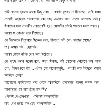
পান করলে চলে না। তাদের তো কেউ খারাপ মানুষ বলে না।
তাড়ি খাওয়া ছাড়াও আরো কিছু দোষ… কথাটা ফুরোয় না সিরাজের, সেই সময়
মেয়েটি কড়াইয়ে মসলামাখা বাটা মাছ দেওয়ায় গরম তেলে আওয়াজ ওঠে।
সিরাজের সঙ্গে মেয়েটির চোখাচোখি হয়। মেয়েটির চাউনি পাথরের মতো শক্ত।
আলম যা বোঝার বুঝে নিয়েছে।
সে সিরাজকে নিচুস্বরে জিজ্ঞেস করে, রাঁধছেন উনি কে? কাজের মেয়ে?
না। আমার বউ। ছোটবউ।
আলম বোঝে নাটক বেশ জমে উঠেছে।
সে সহজ করার জন্যে বলে, শুনুন সিরাজ, ধনী লোকেরা হোটেলে রুম ভাড়া
নেয়, বিদেশ চলে যায়… এটাই তো ভালোমানুষি… আপনি অত নিজেকে খারাপ
ভাবছেন কেন?
আলোচনা ব্যক্তিগত খাত থেকে অন্যদিকে ফেরানোর জন্যে আলম বলে,
আপনাদের এই জায়গাটার নাম কী?
ওদিকটা দেওয়ানপাড়া। এদিকটা মাসকাটাদিঘি।
বাহ্, বেশ মজার নাম তো! মাসকাটাদিঘি…