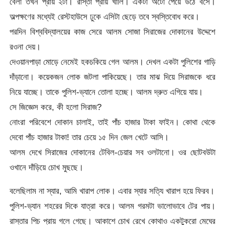
বেলা তখন প্রায় ২টা। রাস্তা প্রায় খালি। একটা অটো পেয়ে উঠে বসে।
অল্পক্ষণের মধ্যেই রেস্টহাউসে ঢুকে এসিটা ছেড়ে তবে স্বস্তিবোধ করে।
পরদিন বিশ্ববিদ্যালয়ের কাজ সেরে আলম সোজা সিরাজের দোকানের উদ্দেশে
রওনা দেয়।
দেওয়ানপাড়া মোড়ে নেমেই হকচকিয়ে গেল আলম। দেখল একটা পুলিশের গাড়ি
দাঁড়ানো। কয়েকজন লোক জটলা পাকিয়েছে। তার মাঝ দিয়ে সিরাজকে ধরে
নিয়ে যাচ্ছে। তাকে পুলিশ-ভ্যানে তোলা হচ্ছে। আলম দ্রুত এগিয়ে যায়।
সে জিজ্ঞেস করে, কী হলো সিরাজ?
নোংরা পরিবেশে দোকান চালাই, তাই পাঁচ হাজার টাকা ফাইন। কোথা থেকে
দেবো পাঁচ হাজার টাকা! তার চেয়ে ১৫ দিন জেল খেটে আসি।
আলম দেখে সিরাজের দোকানের টেবিল-চেয়ার সব ওলটানো। ওর ছোটবউটা
ওখানে দাঁড়িয়ে চোখ মুছছে।
বলেছিলাম না স্যার, আমি খারাপ লোক। এবার স্যার সত্যি খারাপ হয়ে ফিরব।
পুলিশ-ভ্যান শহরের দিকে যাত্রা করে। আলম গরমটা ভালোভাবে টের পায়।
রাস্তার পিচ প্রায় গলে গেছে। আকাশে চোখ রেখে কোথাও একটুকরো মেঘের