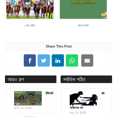
শেষ দৌড়
পাশে থাকা
Share This Post
আরও গল্প
সর্বাধিক পঠিত
টিউশনি
বউ
অফিসের বস
জুলাই 11, 2019
জানু. 23, 2018