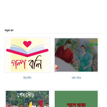
অনুরূপ গল্প
চিহ্নহীন
হঠাৎ বিয়ে