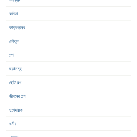
কবিতা
কাব্যগ্রন্থ
কৌতুক
গল্প
ছড়াসমূহ
ছোট গল্প
জীবনের গল্প
দু:খদায়ক
ধর্মীয়