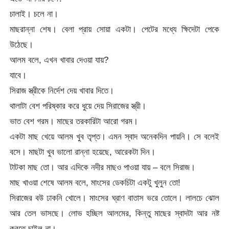
চালাই। চলে না।
মাছরান্না শেষ। বেলা প্রায় সোয়া একটা। পেটের মধ্যে ক্ষিদেটা পেকে
উঠেছে।
আলম বলে, এখন খাবার দেওয়া যায়?
যাবে।
সিরাজ স্ত্রীকে নির্দেশ দেয় খাবার দিতে।
থালাটা বেশ পরিষ্কার করে ধুয়ে দেয় সিরাজের স্ত্রী।
ভাত বেশ গরম। মাছের তরকারিটা আরো গরম।
একটা মাছ খেয়ে আলম খুব তৃপ্ত। এমন স্বাদ অনেকদিন পায়নি। সে বলেই
বসে। মাছটা খুব ভালো রান্না হয়েছে, আরেকটা দিন।
টাটকা মাছ তো। আর এদিকে নদীর মাছও পাওয়া যায় – বলে সিরাজ।
মাছ খাওয়া শেষে আলম বলে, মাংসের ডেকচিটা একটু খুলুন তো!
সিরাজের বউ ঢাকনি খোলে। মাংসের ঘ্রাণ বাতাস ভরে তোলে। লালচে ঝোল
আর তেল ভাসছে। লোভ হচ্ছিল আলমের, কিন্তু মাছের স্বাদটা আর নষ্ট
করতে চাইল না।