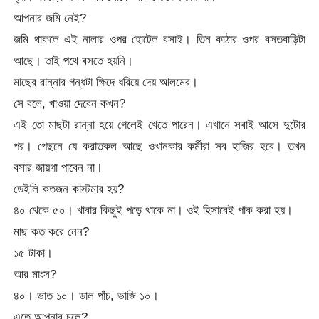
আপনার জমি নেই?
জমি থাকলে এই নালার ওপর হোটেল বসাই। তিন কাঠার ওপর বসতবাড়িটা
আছে। তাই পথে বসতে হয়নি।
মাছের রান্নার গন্ধটা ক্ষিদে ধরিয়ে দেয় আলমের।
সে বলে, খাওয়া দেবেন কখন?
এই তো মাছটা রান্না হয়ে গেলেই খেতে পারেন। এখানে সবাই আসে দুটোর
পর। পেছনে যে করাতকল আছে ওখানকার কর্মীরা সব হাজির হবে। তখন
বসার জায়গা পাবেন না।
ডেইলি কতজন কাস্টমার হয়?
৪০ থেকে ৫০। খাবার কিছুই পড়ে থাকে না। ওই হিসাবেই পাক করা হয়।
মাছ কত করে নেন?
১৫ টাকা।
আর মাংস?
৪০। ভাত ১০। ডাল পাঁচ, ভাজি ১০।
এতে আপনার চলে?