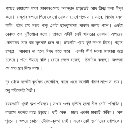
গাছের ছায়াতলে থাকা দোকানগুলোর অবস্থান ছাড়তেই রোদ তীব্র ফলা বিদ্ধ
করে। রাস্তার ওপারে গিয়ে কোনো দোকান চোখে পড়ে না। ভাবে, মিথ্যে বলল
নাকি! হঠাৎ তার নজর পড়ে একটা ছাপড়ামতো দোকান নালার পাশে। একটা
বেঞ্চও তার দৃষ্টিগোচর হলো। তাহলে এটাই সেই খাবারের দোকান! এপারের
দোকানের সঙ্গে যার তুলনাই চলে না। জায়গাটা প্রায় ফুট দশেক নিচে। গড়ান
রাস্তা। সাবধান না হলে বিপদ হতে পারে। একটা শীর্ণ ময়লা জলধারা বয়ে
চলেছে। পাশে উড়ছে বালি। রোদে তেতে রয়েছে। চিকচিক করছে। অগত্যা
সে সাবধানে নিচে নামে।
দূর থেকে যতোটা কুৎসিত লেগেছিল, কাছে এসে ততোটা খারাপ লাগে না তার।
শুধু পরিবেশটা বৈরী।
ব্যবস্থাটি খুবই অল্প পরিসরে। মাথার ওপর ছাউনি হলো নীল মোটা পলিথিন।
বাতাসে পতপত করে উড়ছে। দুটি বেঞ্চ। মাঝে একটা মাঝারি টেবিল। বেশ
পুরনো। ওপরে কোনো টেবিল-ক্লথ নেই। একেবারেই জন্মদিনের পোশাকে।