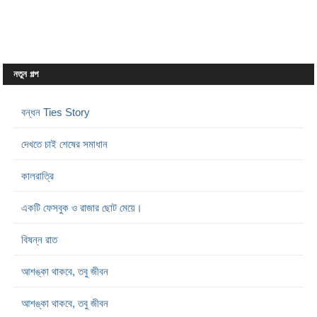
নতুন গল্প
বন্ধন Ties Story
দেখতে চাই শেষের সমাধান
কালরাত্রি
একটি ফেসবুক ও রাজার ছোট মেয়ে।
বিষন্ন রাত
আশঙ্কা থাকবে, তবু জীবন
আশঙ্কা থাকবে, তবু জীবন