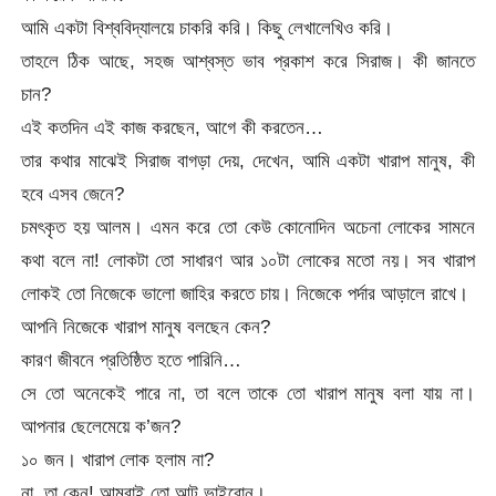
আমি একটা বিশ্ববিদ্যালয়ে চাকরি করি। কিছু লেখালেখিও করি।
তাহলে ঠিক আছে, সহজ আশ্বস্ত ভাব প্রকাশ করে সিরাজ। কী জানতে
চান?
এই কতদিন এই কাজ করছেন, আগে কী করতেন…
তার কথার মাঝেই সিরাজ বাগড়া দেয়, দেখেন, আমি একটা খারাপ মানুষ, কী
হবে এসব জেনে?
চমৎকৃত হয় আলম। এমন করে তো কেউ কোনোদিন অচেনা লোকের সামনে
কথা বলে না! লোকটা তো সাধারণ আর ১০টা লোকের মতো নয়। সব খারাপ
লোকই তো নিজেকে ভালো জাহির করতে চায়। নিজেকে পর্দার আড়ালে রাখে।
আপনি নিজেকে খারাপ মানুষ বলছেন কেন?
কারণ জীবনে প্রতিষ্ঠিত হতে পারিনি…
সে তো অনেকেই পারে না, তা বলে তাকে তো খারাপ মানুষ বলা যায় না।
আপনার ছেলেমেয়ে ক’জন?
১০ জন। খারাপ লোক হলাম না?
না, তা কেন! আমরাই তো আট ভাইবোন।