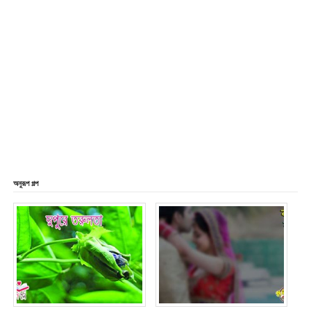
অনুরূপ গল্প