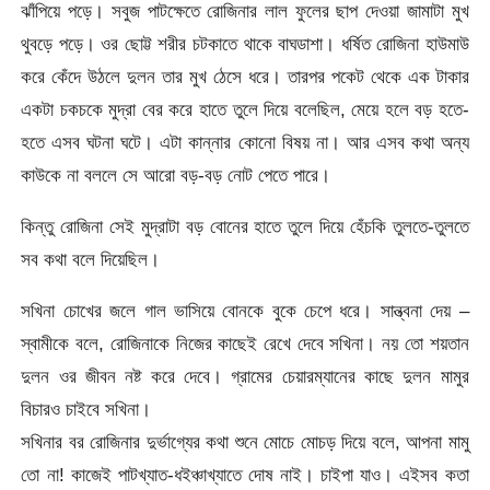
ঝাঁপিয়ে পড়ে। সবুজ পাটক্ষেতে রোজিনার লাল ফুলের ছাপ দেওয়া জামাটা মুখ
থুবড়ে পড়ে। ওর ছোট্ট শরীর চটকাতে থাকে বাঘডাশা। ধর্ষিত রোজিনা হাউমাউ
করে কেঁদে উঠলে দুলন তার মুখ ঠেসে ধরে। তারপর পকেট থেকে এক টাকার
একটা চকচকে মুদ্রা বের করে হাতে তুলে দিয়ে বলেছিল, মেয়ে হলে বড় হতে-
হতে এসব ঘটনা ঘটে। এটা কান্নার কোনো বিষয় না। আর এসব কথা অন্য
কাউকে না বললে সে আরো বড়-বড় নোট পেতে পারে।
কিন্তু রোজিনা সেই মুদ্রাটা বড় বোনের হাতে তুলে দিয়ে হেঁচকি তুলতে-তুলতে
সব কথা বলে দিয়েছিল।
সখিনা চোখের জলে গাল ভাসিয়ে বোনকে বুকে চেপে ধরে। সান্ত্বনা দেয় –
স্বামীকে বলে, রোজিনাকে নিজের কাছেই রেখে দেবে সখিনা। নয় তো শয়তান
দুলন ওর জীবন নষ্ট করে দেবে। গ্রামের চেয়ারম্যানের কাছে দুলন মামুর
বিচারও চাইবে সখিনা।
সখিনার বর রোজিনার দুর্ভাগ্যের কথা শুনে মোচে মোচড় দিয়ে বলে, আপনা মামু
তো না! কাজেই পাটখ্যাত-ধইঞ্চাখ্যাতে দোষ নাই। চাইপা যাও। এইসব কতা