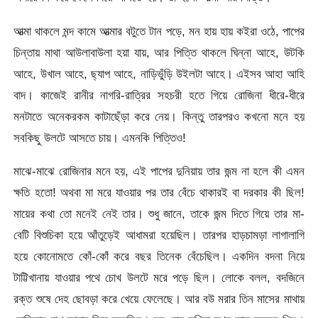
আত্মা থাকলে মন্দ কামে আত্মার বটুতে টান পড়ে, মন হায় হায় কইরা ওঠে, পাপের
চিন্তায় মাথা আউলাবাউলা হয়া যায়, আর পিত্তি থাকলে ঘিন্না আহে, উটকি
আহে, উখাল আহে, ছ্যাপ আহে, নাড়িভুঁড়ি উইলটা আহে। এইসব আহা আহি
বাদ। কাজেই রানীর নাগরি-রাত্রির সহচরী হতে গিয়ে রোজিনা ধীরে-ধীরে
মনটাতে অনেকরকম কাটাছেঁড়া করে নেয়। কিন্তু তারপরও কখনো মনে হয়
সবকিছু উলটে আসতে চায়। এমনকি পিত্তিও!
মাঝে-মাঝে রোজিনার মনে হয়, এই পাপের দুনিয়ায় তার জন্ম না হলে কী এমন
ক্ষতি হতো! অথবা মা মরে যাওয়ার পর তার বেঁচে থাকারই বা দরকার কী ছিল!
মায়ের কথা তো মনেই নেই তার। শুধু জানে, তাকে জন্ম দিতে গিয়ে তার মা-
বেটি বিশুচিকা হয়ে আঁতুড়েই আধামরা হয়েছিল। তারপর হাড়চামড়া লাগালাগি
হয়ে কোনোমতে কোঁ-কোঁ করে বছর তিনেক বেঁচেছিল। একদিন বদনা নিয়ে
টাট্টিখানায় যাওয়ার পথে চোখ উলটে মরে পড়ে ছিল। লোকে বলল, বদজিনে
রক্ত শুষে দেহ ছোবড়া করে খেয়ে ফেলেছে। আর বউ মরার তিন মাসের মাথায়