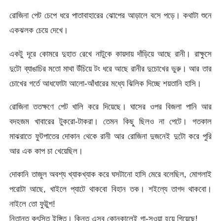
রোজিনা পেট চেপে ধরে পাতাবাহারের ঝোপের আড়ালে বসে পড়ে। কথাটা শুনে
একঝলক চেয়ে দেখে।
একটু দূরে কোমরে দুহাত রেখে নাটুকে কায়দায় দাঁড়িয়ে আছে রানী। রাক্ষুসে
দুটো ব্যাঙাচির মতো মাথা উঁচিয়ে টং ধরে আছে রানীর দুচোখের ভুরু। আর তার
চোখের গর্তে আধফোটা আলো-আঁধারের মধ্যে ঝিলিক দিচ্ছে শয়তানি হাসি।
রোজিনা ততক্ষণে পেট খালি করে দিয়েছে। ঘাসের ওপর বিজলা পানি আর
বদহজম খাবারের টুকরো-টাকরা। তেমন কিছু ছিলও না পেটে। গতকাল
মাঝরাতে ফুটপাতের দোকান থেকে রানী আর রোজিনা দুজনেই দুটো করে পুরি
আর এক কাপ চা খেয়েছিল।
দোকানি তাজুল অবশ্য খ্যাকখ্যাক করে ঘসটানো হাসি মেরে বলেছিল, মোগলাই
পরোটা আছে, খাইলে প্যাটে থাকবো বিহান তক। শইল্যে তাগদ থাকবো।
নাইলে তো ফুট্টুশ!
নিতান্ত কুৎসিত ইঙ্গিত। কিন্তু এসব কোনকালেই গা-সওয়া হয়ে গিয়েছে!