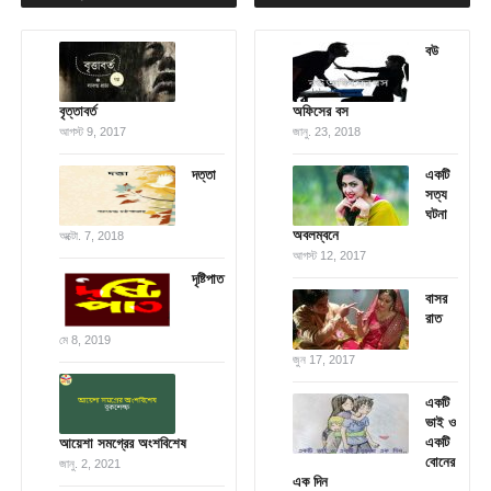
বউ
বৃত্তাবর্ত
অফিসের বস
আগস্ট 9, 2017
জানু. 23, 2018
দত্তা
একটি
সত্য
ঘটনা
অবলম্বনে
অক্টো. 7, 2018
আগস্ট 12, 2017
দৃষ্টিপাত
বাসর
রাত
মে 8, 2019
জুন 17, 2017
একটি
ভাই ও
একটি
আয়েশা সমগ্রের অংশবিশেষ
বোনের
জানু. 2, 2021
এক দিন