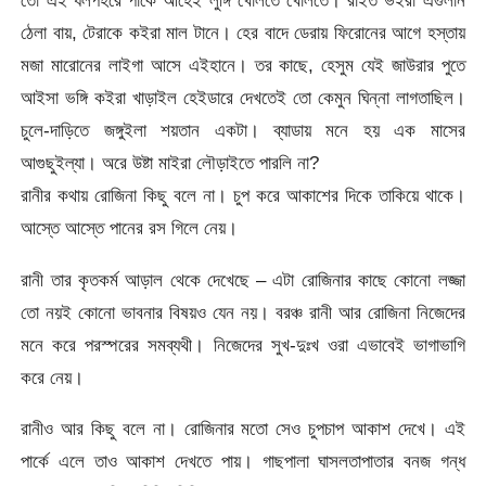
তো এই ধলপহরে পার্কে আহেই লুঙ্গি খোলতে খোলতে। রাইত ভইরা এগুলান
ঠেলা বায়, টেরাকে কইরা মাল টানে। হের বাদে ডেরায় ফিরোনের আগে হস্তায়
মজা মারোনের লাইগা আসে এইহানে। তর কাছে, হেসুম যেই জাউরার পুতে
আইসা ভঙ্গি কইরা খাড়াইল হেইডারে দেখতেই তো কেমুন ঘিন্না লাগতাছিল।
চুলে-দাড়িতে জঙ্গুইলা শয়তান একটা। ব্যাডায় মনে হয় এক মাসের
আগুছুইল্যা। অরে উষ্টা মাইরা লৌড়াইতে পারলি না?
রানীর কথায় রোজিনা কিছু বলে না। চুপ করে আকাশের দিকে তাকিয়ে থাকে।
আস্তে আস্তে পানের রস গিলে নেয়।
রানী তার কৃতকর্ম আড়াল থেকে দেখেছে – এটা রোজিনার কাছে কোনো লজ্জা
তো নয়ই কোনো ভাবনার বিষয়ও যেন নয়। বরঞ্চ রানী আর রোজিনা নিজেদের
মনে করে পরস্পরের সমব্যথী। নিজেদের সুখ-দুঃখ ওরা এভাবেই ভাগাভাগি
করে নেয়।
রানীও আর কিছু বলে না। রোজিনার মতো সেও চুপচাপ আকাশ দেখে। এই
পার্কে এলে তাও আকাশ দেখতে পায়। গাছপালা ঘাসলতাপাতার বনজ গন্ধ