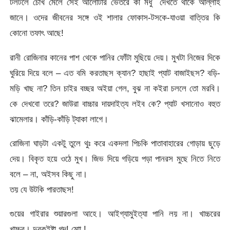
টলটলে চোখ মেলে সেই আলোটার ভেতরে কী মধু দেখতে থাকে আল্লাহ
জানে। ওদের জীবনের সঙ্গে ওই শালার ফোকাস-টসকে-যাওয়া বাত্তির কি
কোনো তফাৎ আছে!
রানী রোজিনার কানের পাশ থেকে পানির ফোঁটা মুছিয়ে দেয়। মুখটা নিজের দিকে
ঘুরিয়ে দিয়ে বলে – এত বমি করতাছস ক্যান? হাছাই প্যাট বাজাইছস? বড়ি-
মড়ি খাছ না? তিন চাইর বচ্ছর অইয়া গেল, বুঝ না কইরা চললে তো মরবি।
কে দেখবো তরে? জাউরা বাচ্চার দায়দাইত্য লইব কে? প্যাট খসানোও বহুত
ঝামেলার। কাঁড়ি-কাঁড়ি ট্যাকা লাগে।
রোজিনা ঘাড়টা একটু তুলে থুঃ করে একদলা পিচকি পাতাবাহারের গোড়ায় ছুড়ে
দেয়। বিকৃত হয়ে ওঠে মুখ। জিভ দিয়ে গড়িয়ে পড়া পানরস মুছে নিতে নিতে
বলে – না, অইসব কিছু না।
তয় যে উটকি পারতাছস!
গুয়ের গাইরার শুয়ারগুলা আহে। আইগ্যামুইত্যা পানি লয় না। খাচ্চরের
খাচ্চর। দুরকুইষ্টা গন্দ! মাো !