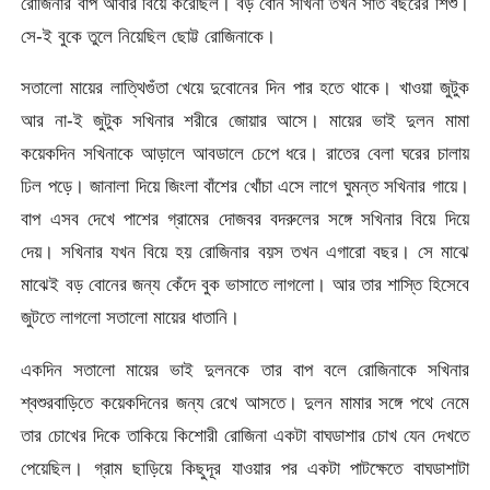
রোজিনার বাপ আবার বিয়ে করেছিল। বড় বোন সখিনা তখন সাত বছরের শিশু।
সে-ই বুকে তুলে নিয়েছিল ছোট্ট রোজিনাকে।
সতালো মায়ের লাত্থিগুঁতা খেয়ে দুবোনের দিন পার হতে থাকে। খাওয়া জুটুক
আর না-ই জুটুক সখিনার শরীরে জোয়ার আসে। মায়ের ভাই দুলন মামা
কয়েকদিন সখিনাকে আড়ালে আবডালে চেপে ধরে। রাতের বেলা ঘরের চালায়
ঢিল পড়ে। জানালা দিয়ে জিংলা বাঁশের খোঁচা এসে লাগে ঘুমন্ত সখিনার গায়ে।
বাপ এসব দেখে পাশের গ্রামের দোজবর বদরুলের সঙ্গে সখিনার বিয়ে দিয়ে
দেয়। সখিনার যখন বিয়ে হয় রোজিনার বয়স তখন এগারো বছর। সে মাঝে
মাঝেই বড় বোনের জন্য কেঁদে বুক ভাসাতে লাগলো। আর তার শাস্তি হিসেবে
জুটতে লাগলো সতালো মায়ের ধাতানি।
একদিন সতালো মায়ের ভাই দুলনকে তার বাপ বলে রোজিনাকে সখিনার
শ্বশুরবাড়িতে কয়েকদিনের জন্য রেখে আসতে। দুলন মামার সঙ্গে পথে নেমে
তার চোখের দিকে তাকিয়ে কিশোরী রোজিনা একটা বাঘডাশার চোখ যেন দেখতে
পেয়েছিল। গ্রাম ছাড়িয়ে কিছুদূর যাওয়ার পর একটা পাটক্ষেতে বাঘডাশাটা