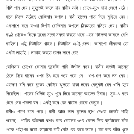
খিলি পান দেয়। মুহূর্তেই বদলে যায় রানীর ভঙ্গি। চোখে-মুখে মায়া জেগে ওঠে।
ঘামে ভিজে উঠেছে রোজিনার কপাল। রানী হাতের পাতা দিয়ে মুছিয়ে দেয়।
একপাশে সরে যাওয়া টিপটা রোজিনার কপালে ঠিকমতো বসিয়ে দেয়। রানীর
কণ্ঠ থেকেও ফিকে দুধের মতো মমতা ঝরতে থাকে –তর শইলডা আসলে বেশি
কাহিল। এট্টু ভিটামিন খাইস। ভিটামিন এ-টু-জেড। আমাগো জীবনডা তো
একটা লাড়াই। লাড়াই করতে তাগদ লাগে তো!
রোজিনার চোখের কোনায় দুফোঁটা পানি টলটল করে। রানীর হাতটা আস্তে
ঠেলে দিয়ে ঘাসের ওপর চিৎ হয়ে শুয়ে পড়ে সে। ধাপ-ধাপ করে দম নেয়।
এতক্ষণ বমি করে বুকের কোটরে ঝুলতে থাকা দমের বেলুনটা যেন খালি হয়ে
গিয়েছিল। পানের খিলিটা মুখে পুরে দিয়ে আস্তে আস্তে চিবায়। সুড়–ৎ করে
টেনে নেয় পাতলা রস। একটু করে যেন বাতাস ঢোকে বেলুনে।
রানীও পাশে বসে পড়ে। রানী আজ লাল ফুলের ছাপ দেওয়া জর্জেট শাড়ি
পরেছে। শাড়ির আঁচলটা ঝপাৎ করে কোলের ওপর ফেলে দিয়ে ব্লাউজের ফাঁক
থেকে পাইপের মতো মোড়ানো কটি নোট বের করে আনে। যত করে ভাঁজ খুলে