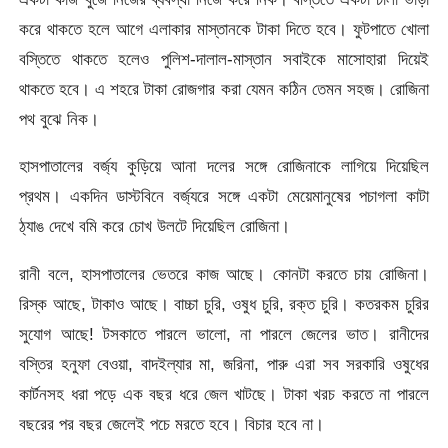
করে থাকতে হলে আগে এলাকার মাস্তানকে টাকা দিতে হবে। ফুটপাতে খোলা
বস্তিতে থাকতে হলেও পুলিশ-দালাল-মাস্তান সবাইকে মাসোহারা দিয়েই
থাকতে হবে। এ শহরে টাকা রোজগার করা যেমন কঠিন তেমন সহজ। রোজিনা
পথ বুঝে নিক।
হাসপাতালের বর্জ্য কুড়িয়ে আনা দলের সঙ্গে রোজিনাকে লাগিয়ে দিয়েছিল
প্রথম। একদিন ডাস্টবিনে বর্জ্যরে সঙ্গে একটা মেয়েমানুষের পচাগলা কাটা
ঠ্যাঙ দেখে বমি করে চোখ উলটে দিয়েছিল রোজিনা।
রানী বলে, হাসপাতালের ভেতরে কাজ আছে। কোনটা করতে চায় রোজিনা।
রিস্ক আছে, টাকাও আছে। বাচ্চা চুরি, ওষুধ চুরি, রক্ত চুরি। কতরকম চুরির
সুযোগ আছে! টসকাতে পারলে ভালো, না পারলে জেলের ভাত। রানীদের
বস্তির হনুফা বেওয়া, বাদইল্যার মা, জরিনা, পারু এরা সব সরকারি ওষুধের
কার্টনসহ ধরা পড়ে এক বছর ধরে জেল খাটছে। টাকা খরচ করতে না পারলে
বছরের পর বছর জেলেই পচে মরতে হবে। বিচার হবে না।