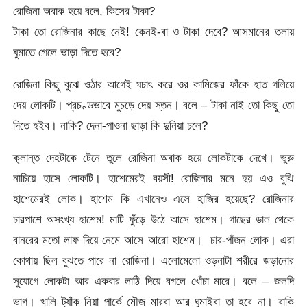
রোজিনা অবাক হয়ে বলে, কিসের টাকা?
টাকা তো রোজিনার কাছে নেই! কেনই-বা ও টাকা দেবে? আসমানের তলায়
ঘুমাতে গেলে ভাড়া দিতে হবে?
রোজিনা কিছু বুঝে ওঠার আগেই ঘচাৎ করে ওর কামিজের ফাঁকে হাত গলিয়ে
দেয় লোকটি। প্রচণ্ডভাবে মুচড়ে দেয় স্তন। বলে – টাকা নাই তো কিছু তো
দিতে হইব। নাকি? দেনা-পাওনা ছাড়া কি দুনিয়া চলে?
ক্লান্ত দেহটাকে টেনে তুলে রোজিনা অবাক হয়ে লোকটাকে দেখে। ভুরু
নাচিয়ে হাসে লোকটি। হাশেমেরই বয়সী! রোজিনার মনে হয় এও বুঝি
হাশেমেরই লোক। হাশেম কি এখানেও এসে হাজির হয়েছে? রোজিনার
চারপাশে অসংখ্য হাশেম! মাটি ফুঁড়ে উঠে আসে হাশেম। গাছের ডাল থেকে
বানরের মতো লাফ দিয়ে নেমে আসে আরো হাশেম। চার-পাঁজন লোক। এরা
কোথায় ছিল বুঝতে পারে না রোজিনা। এলোমেলো ওড়নাটা শরীরে জড়ানোর
সুযোগে লোকটা আর একবার লাঠি দিয়ে বগলে খোঁচা মারে। বলে – জলদি
ভাগ। খালি ট্যাঁক নিয়া পার্কে মৌজ মারবা আর ঘুমাইবা তা হবে না। বাকি