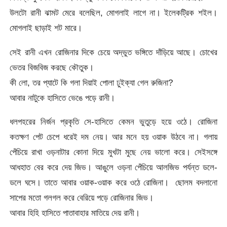
উলটো রানী ঝামট মেরে বলেছিল, মোগলাই লাগে না। ইলেকট্রিক শইল।
মোগলাই ছাড়াই শট মারে।
সেই রানী এখন রোজিনার দিকে চেয়ে অদ্ভুত ভঙ্গিতে দাঁড়িয়ে আছে। চোখের
ভেতর বিজবিজ করছে কৌতুক।
কী লো, তর প্যাটে কি গলা দিয়াই পোলা ঢুইক্যা গেল রুজিনা?
আবার নাটুকে হাসিতে ভেঙে পড়ে রানী।
ধলপহরের নির্জন প্রকৃতি সে-হাসিতে কেমন ভুতুড়ে হয়ে ওঠে। রোজিনা
কতক্ষণ পেট চেপে ধরেই দম নেয়। আর মনে হয় ওয়াক উঠবে না। গলায়
পেঁচিয়ে রাখা ওড়নাটার কোনা দিয়ে মুখটা মুছে নেয় ভালো করে। সেইসঙ্গে
আধহাত বের করে দেয় জিভ। আঙুলে ওড়না পেঁচিয়ে আলজিভ পর্যন্ত ডলে-
ডলে ঘসে। তাতে আবার ওয়াক-ওয়াক করে ওঠে রোজিনা। ছোলম বদলানো
সাপের মতো গলগল করে বেরিয়ে পড়ে রোজিনার জিভ।
আবার হিহি হাসিতে পাতাবাহার মাতিয়ে দেয় রানী।