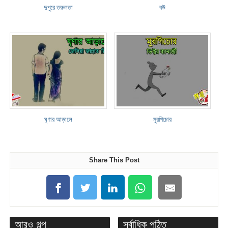
দুপুরে তরুলতা
বউ
ঘৃণার আড়ালে
মুরগিচোর
Share This Post
আরও গল্প
সর্বাধিক পঠিত