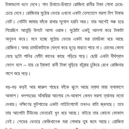
টাকাগুলো গুনে দেখে। পান চিবাতে-চিবাতে রোজিনা রানীর টাকা গোনা চেয়ে-
চেয়ে দেখে। রোজিনার মুঠোর ভেতর এখনো একটা তেলতেলে ময়লা বিশ টাকার
নোট। নোটটা জামার ফাঁকে রাখার সুযোগ হয়নি আর। তার আগেই শুরু হয়ে
গিয়েছিল আতুড়ি উলটে আসা ওয়াক। মুঠোটা একটু আলগা করে টাকাটা
অনুভব করে। মনে হচ্ছে মুঠোর ভেতর একটা মরা চামচিকা ধরে আছে
রোজিনা। অথচ চামচিকাটাকে ঘেন্না করে ছুড়ে মারতে পারে না। চোখের কোনা
বেয়ে দুটো পানির ফোঁটা কানের কাছে গড়িয়ে পড়ে। ছোট্ট একটা দীর্ঘশ্বাস
ফেলে বলে – হায় রে ট্যাকা! রানী টাকা মুড়িয়ে বটুয়ায় ঢুকিয়ে রেখে রোজিনার
পাশে শুয়ে পড়ে।
বড়-বড় কড়ই আর জারুল গাছের ফাঁকে ঝুলে আছে ম্যাদা মারা ফ্যাকাশে
আকাশ। ধলপহরের আঁধারিয়া আলোয় সে-আকাশ কেমন ময়লা ত্যানার মতো
দেখায়। দক্ষিণের ফুটপাতের একটা লাইটপোস্টে তখনও বাতি জ্বলছে। তবে
তার আলোটা টিউবের ভেতরেই ধুন ধরে আছে। বাইরে তার কোনো ফোকাস
নেই। শেডের ভেতরে কেজিখানেক মরা পোকার তুষ জমে আছে। রোজিনা