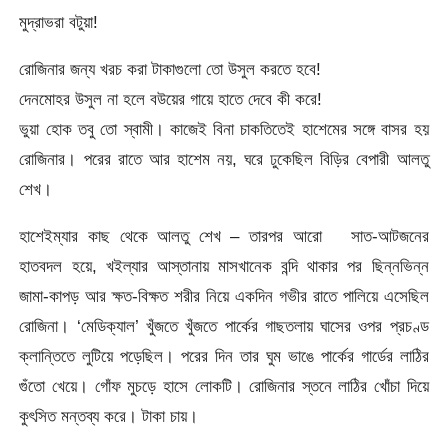
মুদ্রাভরা বটুয়া!
রোজিনার জন্য খরচ করা টাকাগুলো তো উসুল করতে হবে!
দেনমোহর উসুল না হলে বউয়ের গায়ে হাতে দেবে কী করে!
ভুয়া হোক তবু তো স্বামী। কাজেই বিনা চাকতিতেই হাশেমের সঙ্গে বাসর হয়
রোজিনার। পরের রাতে আর হাশেম নয়, ঘরে ঢুকেছিল বিড়ির বেপারী আলতু
শেখ।
হাশেইম্যার কাছ থেকে আলতু শেখ – তারপর আরো সাত-আটজনের
হাতবদল হয়ে, খইল্যার আস্তানায় মাসখানেক বন্দি থাকার পর ছিন্নভিন্ন
জামা-কাপড় আর ক্ষত-বিক্ষত শরীর নিয়ে একদিন গভীর রাতে পালিয়ে এসেছিল
রোজিনা। ‘মেডিক্যাল’ খুঁজতে খুঁজতে পার্কের গাছতলায় ঘাসের ওপর প্রচণ্ড
ক্লান্তিতে লুটিয়ে পড়েছিল। পরের দিন তার ঘুম ভাঙে পার্কের গার্ডের লাঠির
গুঁতো খেয়ে। গোঁফ মুচড়ে হাসে লোকটি। রোজিনার স্তনে লাঠির খোঁচা দিয়ে
কুৎসিত মন্তব্য করে। টাকা চায়।