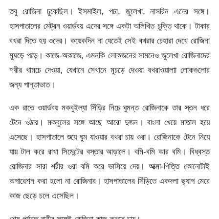
তবু রোজিনা ঢুকেছিল। ইসমাইল, পচা, জুলেখা, নাসরিন এদের সঙ্গে।
হাসপাতালের মেট্রন ওয়ার্ডবয় এদের সঙ্গে একটা অলিখিত চুক্তি থাকে। টাকার
বখরা দিতে হয় ওদের। কয়েকদিন না যেতেই সেই বখরার চেহারা দেখে রোজিনা
মুষড়ে পড়ে। কাজে-অকাজে, এমনকি লোকজনের সামনেও জুলেখা রোজিনাদের
শরীর খামচে দেওয়া, যেখানে সেখানে মুচড়ে দেওয়া বখরাওয়ালাা লোকগুলোর
জন্য পান্তাভাত।
এক রাতে ওয়ার্ডবয় মকবুইল্যা সিঁড়ির নিচে ঘুমন্ত রোজিনাকে তার স্তন ধরে
টেনে ওঠায়। মকবুলের সঙ্গে আছে আরো দুজন। বাংলা খেয়ে মাতাল হয়ে
এসেছে। হাসপাতালে শুয়ে ঘুম যাওয়ার বখরা চায় ওরা। রোজিনাকে টেনে নিয়ে
যায় টাল করে রাখা সিমেন্টের বস্তার আড়ালে। বমি-বমি আর বমি। বিধ্বস্ত
রোজিনার সারা শরীর ওরা বমি করে ভাসিয়ে দেয়। আত্মা-পিত্তি কোনোটাই
অপারেশন করা হলো না রোজিনার। হাসপাতালের সিঁড়িতে একদলা ছ্যাপ মেরে
কাজ ছেড়ে চলে এসেছিল।
শেষ পর্যন্ত রানীর সঙ্গেই রোজিনা কাজ করতে চায়।