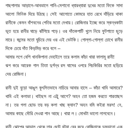
গাছপালার আড়ালে-আবডালে পানি-মেশানো ধ্যারধ্যারা দুধের মতো ফিকে সাদা
আলো ফিনিক দিয়ে উঠছে। সেই আলোতে কোমরে হাত রেখে দাঁড়িয়ে থাকা
রানীকে কেমন বাঁশবনের পেতির মতো দেখায়। রোজিনার ইচ্ছে করে স্কন্ধকাটা
ভূত হয়ে রানীর ঘাড়ে ঝাঁপিয়ে পড়ে। ওর দাঁতকপাটি খুলে নিয়ে ফুটপাতে ছুড়ে
মারে। জন্মের মতো ঘুচিয়ে দেয় ওর এই ভেটকি। গোল্লা-গোল্লা চোখে রানীর
দিকে চেয়ে দাঁত কিড়মিড় করে বলে –
আমার লগে বেশি খানকিপানা দেহাইলে তরে কলাম কাঁচা খায়া ফালামু রানী!
ঝপ করে আরেক গাল তিতা দুর্গন্ধ রস ঘাসের ওপরে পিচকিরির মতো ছড়িয়ে
দেয় রোজিনা।
রানী দুই বুড়ো আঙুল কুৎসিতভাবে নাচিয়ে আবার হাসে – কাঁচা খাবি আমারে?
খাবি এই কলাডা। খাইছস না এট্টু আগে? অহন তো হজম করতে পারতাছস
না। তর গলা ছোড তয় বড় কলা খাছ ক্যান? অহন বমি কইরা মরস! নে,
আমার কাছে মৌরি দেওয়া পান আছে। খায়া ল। মোখটা ভালো লাগবেনে।
রানী ঝোপের আড়াল থেকে তার ছোট বটুয়া বের করে রোজিনাকে দুমড়ানো এক