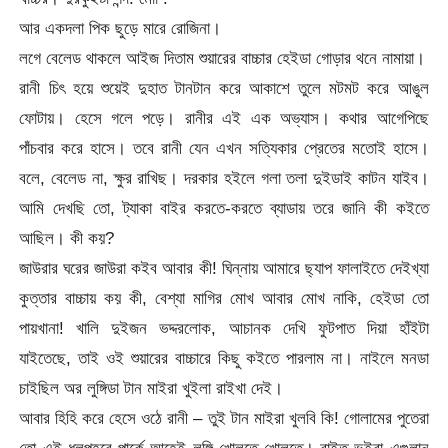
আর একদলা পিক ছুড়ে মারে রোজিনা।
লগে বেলেড থাকলে আইজ দিতাম শুয়ারের বাচ্চার হেইডা গোড়ার থনে নামায়া।
রানী চিৎ হয়ে শুয়েই দুহাত টানটান করে আকাশে তুলে মটমট করে আঙুল
ফোটায়। হেসে গলে পড়ে। রানীর এই এক অভ্যাস। কথার আগেপিছে
পাঁচবার করে হাসে। তবে রানী যেন এখন সত্যিকার প্রেতের মতোই হাসে।
বলে, বেলেড না, ক্ষুর রাখিছ। দরকার হইলে গলা তলা দুইডাই কাটন যাইব।
আমি দেখছি তো, ট্যাকা বাইর করতে-করতে ব্যাডায় তরে জানি কী কইতে
আছিল। কী কয়?
জাউরার ঘরের জাউরা কইব আবার কী! ঘিন্নায় আমারে ছ্যাপ ফালাইতে দেইখ্যা
কুত্তার বাচ্চায় কয় কী, বেশ্যা মাগির মোখ আবার মোখ নাকি, হেইডা তো
পায়খানা! খালি দুইজন ভদ্দরলোক, আচানক দেখি ফুটপাত দিয়া হাঁইটা
যাইতেছে, তাই ওই শুয়ারের বাচ্চারে কিছু কইতে পারলাম না। নাইলে মনডা
চাইছিল অর লুঙ্গিডা টান মাইরা খুইলা রাইখা দেই।
আবার হিহি করে হেসে ওঠে রানী – তুই টান মাইরা খুলবি কি! গোলামের পুতেরা