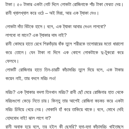
টাকা। ৫০ টাকার একটা নোট দিলে লোকটা রোজিনাকে পাঁচ টাকা ফেরত দেয়।
রানী খ্যালখ্যাল করে ওঠে – অই মিয়া, আর এক ট্যাকা দেও।
লোকটা দাঁত বিটকে হাসে। বলে, এক ট্যাকা আবার দেওন লাগবো?
লাগবো না মানে? এক ট্যাকার দাম নাই?
রানী কোমরে হাতে রেখে শিরদাঁড়ায় বাঁক তুলে শরীরকে তলোয়ারের মতো ধারালো
করে তোলে। যেন টাকা না দিলে এক কোপে লোকটাকে দু-টুকরো করে
ফেলবে।
লোকটি রোজিনার হাতে তিন-চারটি কাঁচামরিচ তুলে দিয়ে বলে, এক টাকার
কয়েন নাই, তার বদলে মরিচ লও!
মরিচ? এক ট্যাকার বদলা তিনখান মরিচ? রানী ছোঁ মেরে রোজিনার হাত থেকে
মরিচগুলো কেড়ে নিতে চায়। কিন্তু তার আগেই রোজিনা কচকচ করে একটা
মরিচ চিবিয়ে খেয়ে নেয়। দোকানি হাঁ করে তাকিয়ে থাকে। বলে, মোখে দেহি
হোদবোধ নাই! ঝাল লাগে না?
রানী অবাক হয়ে বলে, তর হইল কী ছেমরি? হুদা-হুদা কাঁচামরিচ খাইতাছস