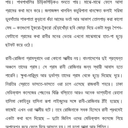
পায়। পাখপাখালির চিড়িকপিড়িকও শুনতে পায়। মাঝে-মাঝে ফেলে আসা
গ্রামের কথা মনে করে। জলাজঙ্গল খালবিল কচুরিপানা ধানক্ষেত কলাই সরিষা
ডুবসাঁতার শাকপাতা কুড়ানো কঁচা আমের ভর্তা আর আকাশ তোলপাড় করা কালো
মেঘ – কতগুলো টুকরো-টুকরো ছেঁড়াখোঁড়া ছবি জোড়া দিয়ে একটা মধুর শৈশব-
ফোটানো গ্রামের কথা রানীর মনের ভেতর এখনো মাঝেমাঝে হাত-পা ছুড়ে
ছটফট করে ওঠে।
রানী-রোজিনা গ্রামসুবাদে ওরা কোনো আত্মীয় নয়। বাংলাদেশের দুই প্রত্যন্ত
অঞ্চলে তাদের গ্রাম। সে গ্রাম রানী রোজিনার জন্য স্থায়ী আবাস হতে
পারেনি। ক্ষুধা-দারিদ্র্য আর দুর্ভাগ্য তাদের গ্রাম থেকে ছুড়ে দিয়েছে দূরে।
নিয়তির স্রোতে ভাসতে-ভাসতে ওরা চলে এসেছে রাজধানী শহরে। ঢাকা
মেডিক্যাল কলেজের পেছনের ঘিঞ্জি বস্তিতে আরও অনেক ভাগ্যহীনা রেহানা
হালিমা কোহিনুর হাসিনা রূপা লাইজুদের সঙ্গে রানী-রোজিনার ঠাঁই হয়েছে।
কাজেই এখন ওরা আত্মীয় বটে। তবে রোজিনাকে সবক হিসেবে রানী প্রথমেই
একটা কথা বলে দিয়েছে – দুটো জিনিস ওদের মেডিক্যাল কলেজে গিয়ে
অপারেশন করে ফেলে দিয়ে আসতে হয়। তা হলো আত্মা আর পিত্তি।