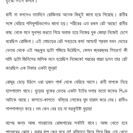
বুইঝা লইস কলাম।
রানী না বললেও ততদিনে রোজিনার অনেক কিছুই জানা হয়ে গিয়েছে। রানীর
সঙ্গে বেরিয়ে গলিঘুপচিগুলোও জানা হয়। শরীরের এত রকম রেট আছে! রানীর
কাছ থেকে শুনে মুখস্থ করতে গিয়ে অবাক হয়ে নিজের বুক জোড়া নিজেই চেপে
ধরেছিল রোজিনা। এই মোচড়ের রেট সবচেয়ে কম! আশ্চর্য! প্রথম যখন দেহের
ভেতর থেকে এই অঙ্কুর দুটো গজিয়ে উঠেছিল, কেমন জ্বরজ্বর শিহরণ! কী
দামি দুটো জিনিসের মালিক মনে হয়েছিল নিজেকে! শুয়রের বাচ্চা দুলন তার রেট
করেছিল এক টাকার একটা মুদ্রা!
রোদ্দুর বেড়ে উঠলে ওরা দুজন পার্ক থেকে বেরিয়ে আসে। রানী বাপকে নিয়ে
হাসপাতাল যাবে। বুড়োর বুকের ভেতর একটা ইটের দলার মতো কফের পিণ্ড
আটকে আছে। কাশতে-কাশতে বস্তির লোকের ঘুম হারাম করে দেয়। রানীও
শাপশাপান্ত করে। দম কেন বের হয় না মরকুইষ্টা বুড়ার!
বাপের জন্য আজ গতরাতের রোজগারের সবটাই যাবে। আজ খেতে হবে
পাত্থরের ঝোল। মরার বাপ কেন মরে না! বস্তিতে ফিরে গিয়ে কিছু তো খেতে