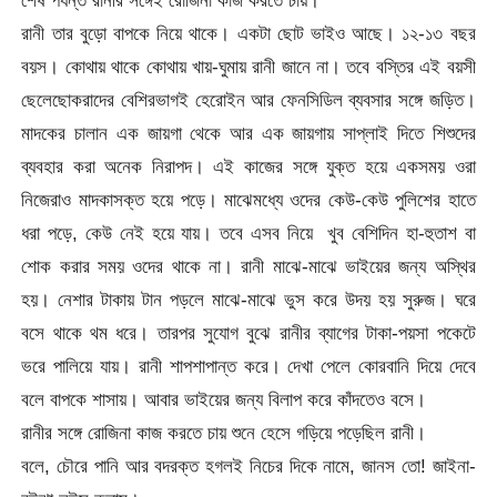
রানী তার বুড়ো বাপকে নিয়ে থাকে। একটা ছোট ভাইও আছে। ১২-১৩ বছর
বয়স। কোথায় থাকে কোথায় খায়-ঘুমায় রানী জানে না। তবে বস্তির এই বয়সী
ছেলেছোকরাদের বেশিরভাগই হেরোইন আর ফেনসিডিল ব্যবসার সঙ্গে জড়িত।
মাদকের চালান এক জায়গা থেকে আর এক জায়গায় সাপ্লাই দিতে শিশুদের
ব্যবহার করা অনেক নিরাপদ। এই কাজের সঙ্গে যুক্ত হয়ে একসময় ওরা
নিজেরাও মাদকাসক্ত হয়ে পড়ে। মাঝেমধ্যে ওদের কেউ-কেউ পুলিশের হাতে
ধরা পড়ে, কেউ নেই হয়ে যায়। তবে এসব নিয়ে খুব বেশিদিন হা-হুতাশ বা
শোক করার সময় ওদের থাকে না। রানী মাঝে-মাঝে ভাইয়ের জন্য অস্থির
হয়। নেশার টাকায় টান পড়লে মাঝে-মাঝে ভুস করে উদয় হয় সুরুজ। ঘরে
বসে থাকে থম ধরে। তারপর সুযোগ বুঝে রানীর ব্যাগের টাকা-পয়সা পকেটে
ভরে পালিয়ে যায়। রানী শাপশাপান্ত করে। দেখা পেলে কোরবানি দিয়ে দেবে
বলে বাপকে শাসায়। আবার ভাইয়ের জন্য বিলাপ করে কাঁদতেও বসে।
রানীর সঙ্গে রোজিনা কাজ করতে চায় শুনে হেসে গড়িয়ে পড়েছিল রানী।
বলে, চৌরে পানি আর বদরক্ত হগলই নিচের দিকে নামে, জানস তো! জাইনা-