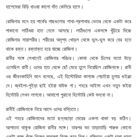
হাশেমেরা বিড়ি খাওয়া কালো দাঁত কেলিয়ে হাসে।
রোজিনার মনে হয় পার্কের গাছগুলোর শাখা-প্রশাখার ভেতর থেকে একটা করে
পাকানো লাঠিধরা হাত নেমে আসছে। লাঠিগুলো একসঙ্গে খুঁচিয়ে দিচ্চে
রোজিনার সারাশরীর। শরীরের অদৃশ্য খোড়ল থেকে ভুস-ভুস করে বের হতে
থাকে রক্ত। রক্তাক্ত হয়ে যাচ্ছে রোজিনা।
রানীর সঙ্গে সেখানেই রোজিনার পরিচয়। কোথা থেকে চিলের মতো উড়ে
এসেছিল রানী। ওদের হাত থেকে ছোঁ মেরে তুলে নিয়েছিল রোজিনাকে। রানী
ওর জীবনকাহিনি শুনে বলেছে, এই হিস্টোরিডা কাগজে পেচাইয়া চুলায় গুইঞ্জা
দে। জ্বইলা-পুইড়া ছাই হইয়া যাউক গা। শহরে আইসা এখন নতুন কইরা
হিস্টোরি লেখন লাগবো। আমাগো পুরানো হিস্টোরি কেউ শুনবো না।
রানীই রোজিনাকে নিয়ে আসে ওদের বস্তিতে।
এই শহরে রোজিনাদের মতো ছন্নছাড়া মেয়ের একলা থাকা বড় কঠিন।
আপাতত থাকুক রোজিনা রানীর সঙ্গে। তারপর যত তাড়াতাড়ি পারুক কোনো
একটা কাজ খুঁজে নিজের ব্যবস্থা নিজে করে নিক। বস্তিতে একটা চালা ভাড়া