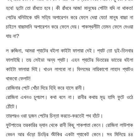
হবে! দুটো তো রাঁধতে হবে। কী রাঁধবে আজ! মানুষের পেটটা যদি না থাকত!
পেটের থলিটাকে যদি সত্যি অপারেশন করে ফেলে দেয়া যেত! মানুষ বাচ্চা না
চাইলে বাচ্চাদানি অপারেশন করে ফেলে দেয়। পাকস্থলীটা তেমন ফেলে দেওয়া
যায় না?
ল রুজিনা, আমরা প্যাটের থইলা কাইটা ফালায়া দেই। প্যাট তো দুই-তিনবার
ফালাইছি। তয় সেইডা অন্য প্যাট। এহন প্যাটের ভিতরের ভাতের থইলা
কাইটা ফালায়া দিই। খাওন লাগবো না। ফিলমের নায়িকাগো লাহান প্যাটও
থাকবো ফেলাট!
রোজিনার পেটে খোঁচা দিয়ে হিহি করে হাসে রানী।
রোজিনা এখনও চুপচাপ। কথা বলে না। রানীর কথায় মৃদু হাসি ফুটে ওঠে
ঠোঁটে।
তারপরও ওরা দুজন পেটের চিন্তা করতে-করতেই পথ হাঁটে।
ফুটপাতের তরকারির ভ্যান থেকে রানী কিছু শাকপাতা কেনে। রোজিনা লাউশাক
বেগুন আর গুঁড়ো চিংড়ির শুঁটকির একটা প্যাকেট কেনে। সব মিলিয়ে ৪৪