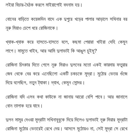
লইয়া বিচার-বৈঠক করলে মাইয়াগোই বদনাম হয়।
বোনের বাড়িতে কয়েকদিন বাদে এক দুপুরে খড়ের পালার আড়ালে সখিনার বর
নূরু মিয়াও চেপে ধরে রোজিনাকে।
খ্যাক-খ্যাক করে হাসতে-হাসতে বলে, কছমা পেয়ারা খাইয়া দেহি কেমুন
লাগে। মামুতে খাইব, আর আমি দুলাভাই কি আঙুল চুইমু?
রোজিনা চিৎকার দিতে গেলে নূরু মিয়াও দুলনের মতো একই কায়দায় ফতুয়ার
জেব থেকে বের করে এনেছিলো একটি চকচকে মুদ্রা। মুঠোর ভেতর গুঁজে
দিয়ে বলেছিল, নতুন ট্যাকা। দ্যাখ, কেমুন সোন্দর।
রোজিনা যদি এসব কথা কাউকে না জানায় আরো বেশি পাবে। আর জানালে
বোন তালাক হয়ে যাবে।
দুলন মামুর দেওয়া মুদ্রাটা সখিনাবুবুকে দিয়ে দিলেও দুলাভাই নূরু মিয়ার মুদ্রাটা
রোজিনা মুঠোর ভেতরেই রেখে দেয়। আসলে মুঠোয়ও না, সেই মুদ্রা সে রেখে