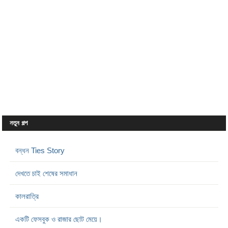
নতুন গল্প
বন্ধন Ties Story
দেখতে চাই শেষের সমাধান
কালরাত্রি
একটি ফেসবুক ও রাজার ছোট মেয়ে।