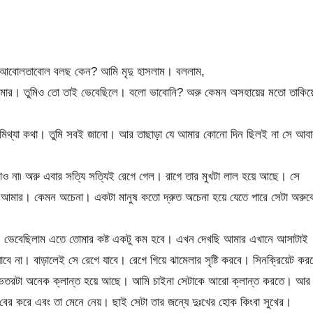
? আবোলতাবোল বলছ কেন? আমি মৃদু হাসলাম। বললাম,
া আমার। তুমিও তো তাই ভেবেছিলে। বলো ভাবোনি? অরু কেমন অসহায়ের মতো তাকিয়
লে মিথ্যা কথা। তুমি সবই জানো। আর তাছাড়া যে আমার কোনো দিন ছিলই না সে আবা
ও না৷ অরু এবার সত্যি সত্যিই রেগে গেল। রাগে তার মুখটা লাল হয়ে আছে। সে
 আমার। কেমন অচেনা। একটা মানুষ কতো দ্রুত অচেনা হয়ে যেতে পারে সেটা অরুক
েছি। ভেবেছিলাম এতে তোমার কষ্ট একটু কম হবে। এখন দেখছি আমার এখানে আসাটাই
 না। বাড়ালেই সে রেগে যাবে। রেগে গিয়ে ঝামেলার সৃষ্টি করবে। সিনক্রিয়েট করব
ই ভেতরটা অনেক ক্লান্ত হয়ে আছে। আমি চাইনা সেটাকে আরো ক্লান্ত করতে। আর
ান বের করে এবং তা মেনে নেয়। ছাই সেটা তার জন্যে দুঃখের হোক কিংবা সুখের।