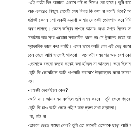
-এই কয়টা দিন আমাকে এভাবে কষ্ট না দিলেও তো হতো। তুমি জানো? 
অরু এবারেও নিশ্চুপ৷ মেয়েটা শেষ বিদায় কি কথা না বলেই দিবে? 
হঠাৎই কেমন চাপা একটা যন্ত্রণা আমার ভেতরটা তোলপাড় করে দিচ্ছি
অবশ লাগছে। কেমন অস্থির লাগছে আমার৷ অথচ উপরে নিজের স্বরটা
সময়টায় তার স্বর এতোটা স্বাভাবিক থাকে না৷ সে উন্মাদের মতো 
স্বাভাবিক ভাবে কথা বলছি। এমন ভাবে বলছি যেন এই দেড় বছরের
চলে গেলে আমি ভালোই থাকবো। অনেকটা সময় পর অরু বেশ কোম
-তোমাকে বলবো বলবো করেই বলা হচ্ছিল না আসলে। ভয়ে ছিলাম 
-তুমি কি ভেবেছিলে আমি পাগলামি করবো? উদ্ভ্রান্তের মতো আচ
-হু।
-এমনটা ভেবেছিলে কেন?
-জানি না। আমার মন বলছিল তুমি এমন করবে। তুমি ভেঙ্গে পড়ব
-তুমি কি চাও আমি ভেঙ্গে পড়ি? অরু দ্রুত মাথা নাড়ালো।
-না, চাই না।
-তাহলে ছেড়ে যাচ্ছো কেন? তুমি তো জানোই তোমাকে ছাড়া আমি 