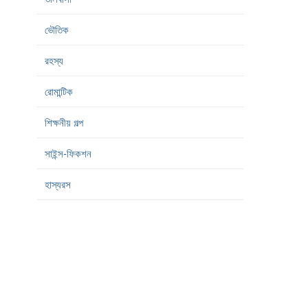
ভৌতিক
রহস্য
রোমান্টিক
শিক্ষনীয় গল্প
সাইন্স-ফিকশন
হাস্যরস