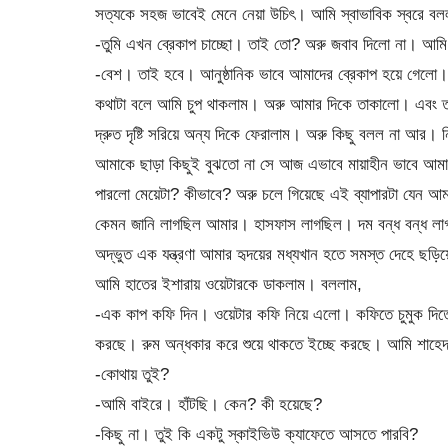
সত্যকে সহজ ভাবেই মেনে নেয়া উচিৎ। আমি স্বাভাবিক স্বরে বল
-তুমি এখন ব্রেকাপ চাচ্ছো। তাই তো? অরু জবাব দিলো না। আমি
-বেশ। তাই হবে। আনুষ্ঠানিক ভাবে আমাদের ব্রেকাপ হয়ে গেল
কথাটা বলে আমি চুপ থাকলাম। অরু আমার দিকে তাকালো। এবং তাক
দ্রুত দৃষ্টি সরিয়ে অন্য দিকে ফেরালাম। অরু কিছু বলল না আর
আমাকে ছাড়া কিছুই বুঝতো না সে আজ এভাবে মায়াহীন ভাবে আমাদের দ
পারলো মেয়েটা? কীভাবে? অরু চলে গিয়েছে এই ব্যাপারটা যেন আম
কেমন জানি লাগছিল আমার। হাসফাস লাগছিল। দম বন্ধ বন্ধ লাগছ
অদ্ভুত এক যন্ত্রণা আমার হৃদয়ের মধ্যখান হতে সমস্ত দেহে
আমি হাতের ইশারায় ওয়েটারকে ডাকলাম। বললাম,
-এক কাপ কফি দিন। ওয়েটার কফি নিয়ে এলো। কফিতে চুমুক দিতেই
করছে। রুম অন্ধকার করে শুয়ে থাকতে ইচ্ছে করছে। আমি শাহ
-কোথায় তুই?
-আমি বাইরে। হাঁটছি। কেন? কী হয়েছে?
-কিছু না। তুই কি একটু স্কাইভিউ ক্যাফেতে আসতে পারবি?