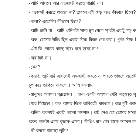
-আমি আসলে আর এডজাস্ট করতে পারছি না।
-এডজাস্ট করতে পারছো না? তাহলে এই দেড় বছর কীভাবে ছিলে? 
-বলো? এতোদিন কীভাবে ছিলে?
-আমি জানি না। আমি খানিকটা সময় চুপ থেকে স্বরটা একটু গাঢ় 
-অরু, তোমার উচিৎ ছিল একটা স্ট্রং রিজন বের করা। খুবই স্ট্র
-এটা কি তোমার কাছে স্ট্রং মনে হচ্ছে না?
-অবশ্যই না।
-কেন?
-কারণ, তুমি যদি আসলেই এডজাস্ট করতে না পারতে তাহলে এতোট
চুপ করে তাকিয়ে থাকলো। আমি বললাম,
-মানুষের অপশান প্রয়োজন। এমন একটা অপশান যেটা অত্যন্ত স
পেয়ে গিয়েছো। অরু আমার দিকে তাকিয়েই থাকলো। তার দৃষ্টি এব
-অনিক অবশ্যই একটা ভালো অপশান। বাট সেও তো তোমার মতোই
অরুর ভ্রু’টা এবার কুচকে এলো। কিঞ্চিৎ রাগ যেন তাকে আবেশ ক
-কী বলতে চাইছো তুমি?