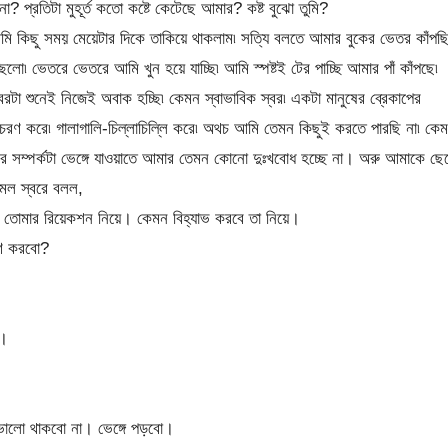
প্রতিটা মুহূর্ত কতো কষ্টে কেটেছে আমার? কষ্ট বুঝো তুমি?
আমি কিছু সময় মেয়েটার দিকে তাকিয়ে থাকলাম৷ সত্যি বলতে আমার বুকের ভেতর কাঁপছ
লো৷ ভেতরে ভেতরে আমি খুন হয়ে যাচ্ছি৷ আমি স্পষ্টই টের পাচ্ছি আমার পাঁ কাঁপছে৷
 শুনেই নিজেই অবাক হচ্ছি৷ কেমন স্বাভাবিক স্বর৷ একটা মানুষের ব্রেকাপের
আচরণ করে৷ গালাগালি-চিল্লাচিল্লি করে৷ অথচ আমি তেমন কিছুই করতে পারছি না৷ কে
 সম্পর্কটা ভেঙ্গে যাওয়াতে আমার তেমন কোনো দুঃখবোধ হচ্ছে না। অরু আমাকে ছে
ল স্বরে বলল,
তোমার রিয়েকশন নিয়ে। কেমন বিহ্যাভ করবে তা নিয়ে।
রণ করবো?
ে।
ভালো থাকবো না। ভেঙ্গে পড়বো।