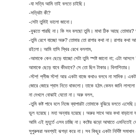
-যা সত্যি আমি তাই বলতে চাইছি।
-সত্যিটা কী?
-সেটা তুমিই ভালো জানো।
-বুঝতে পারছি না। কি সব বলছো তুমি। মাথা ঠিক আছে তোমার
-তুমি রেগে যাচ্ছো অরু? তোমার তো রাগার কথা না। রাগার কথ
রইলো। আমি হাসি স্থির রেখে বললাম,
-আমাকে কেন ছেড়ে যাচ্ছো সেটা তুমি স্পষ্ট জানো না; এটা আস
আমাকে ছেড়ে যাবে কীভাবে? সে তো ছিল টাকার। বিলাশিতার।
-স্টপ! প্লীজ স্টপ! আর একটা বাজে কথাও বলবে না সাদিক। একটা
জোরে জোরে শ্বাস নিতে থাকলো। তাকে হঠাৎ কেমন জানি লাগলো
না দেখলে বোঝাই যেতো না। অরু বলল,
-তুমি কষ্ট পাবে বলে নিজে ব্যাপারটা তোমাকে বুঝিয়ে বলতে এস
ভুল হয়েছে। মহা অন্যায় হয়েছে। অরুর সাথে আর কথা বাড়ানো যাবে
আমি এই মুহূর্তে এসব চাচ্ছি না। কষ্টের ঝড়ো আঘাতে এমনিতে
সুপুরুষরা অবশ্যই ঝগড়া করে না। সব কিছুর একটা নির্দিষ্ট সমাধ