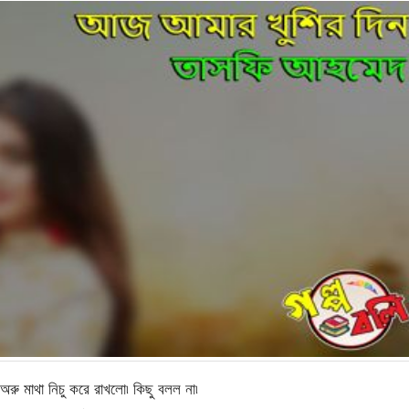
ু মাথা নিচু করে রাখলো৷ কিছু বলল না৷