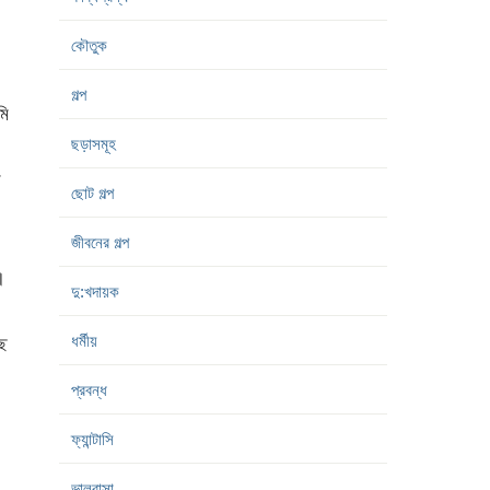
কৌতুক
গল্প
মি
ছড়াসমূহ
ে
ছোট গল্প
জীবনের গল্প
।
দু:খদায়ক
ধর্মীয়
ে
প্রবন্ধ
ফ্যান্টাসি
ভালবাসা