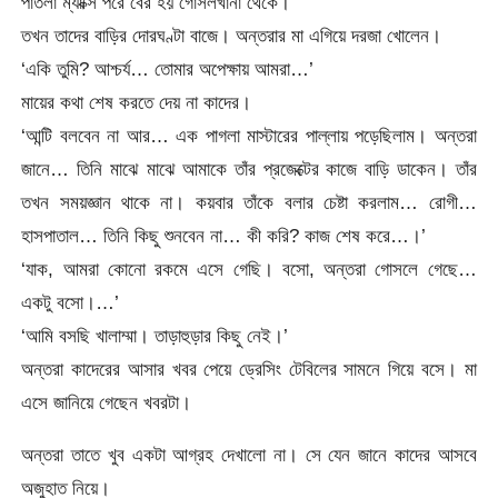
পাতলা ম্যাক্সি পরে বের হয় গোসলখানা থেকে।
তখন তাদের বাড়ির দোরঘণ্টা বাজে। অন্তরার মা এগিয়ে দরজা খোলেন।
‘একি তুমি? আশ্চর্য… তোমার অপেক্ষায় আমরা…’
মায়ের কথা শেষ করতে দেয় না কাদের।
‘আন্টি বলবেন না আর… এক পাগলা মাস্টারের পাল্লায় পড়েছিলাম। অন্তরা
জানে… তিনি মাঝে মাঝে আমাকে তাঁর প্রজেক্টের কাজে বাড়ি ডাকেন। তাঁর
তখন সময়জ্ঞান থাকে না। কয়বার তাঁকে বলার চেষ্টা করলাম… রোগী…
হাসপাতাল… তিনি কিছু শুনবেন না… কী করি? কাজ শেষ করে…।’
‘যাক, আমরা কোনো রকমে এসে গেছি। বসো, অন্তরা গোসলে গেছে…
একটু বসো।…’
‘আমি বসছি খালাম্মা। তাড়াহুড়ার কিছু নেই।’
অন্তরা কাদেরের আসার খবর পেয়ে ড্রেসিং টেবিলের সামনে গিয়ে বসে। মা
এসে জানিয়ে গেছেন খবরটা।
অন্তরা তাতে খুব একটা আগ্রহ দেখালো না। সে যেন জানে কাদের আসবে
অজুহাত নিয়ে।