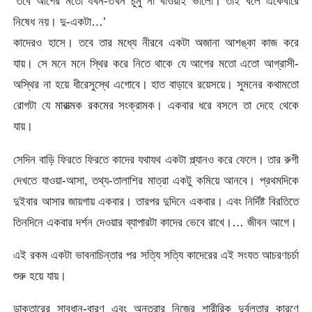
‘তবে আগের মতো যখন-তখন চুমু না খাওয়াই ভালো। তাই বলে একেবারে
নিষেধ নয়। দু-একটা…’
কাদেরও হাসে। তবে তার মধ্যে নীরবে একটা অজানা আশঙ্কা কাজ করে
যায়। সে মনে মনে স্থির করে নিতে থাকে যে আগের মতো এতো আগ্রাসী-
অস্থির না হয়ে ধীরেসুস্থে এগোবে। হাত বাড়াবে রয়েসয়ে। সুমনের কথামতো
রোগটা যে মারাত্মক রকমের সংক্রামক। একবার ধরে বসলে তা দেহে থেকে
যায়।
সেদিন বাড়ি ফিরতে ফিরতে কাদের যথাযথ একটা প্ল্যানও করে ফেলে। তার রুগী
দেখতে যাওয়া-আসা, তথ্য-তালাশির মাত্রা একটু কমিয়ে আনবে। প্রথমদিকে
দুইবার আসার জায়গায় একবার। তারপর দুদিনে একবার। এবং নির্দিষ্ট বিরতিতে
তিনদিনে একবার দর্শন দেওয়ার ব্যাপারটা কাদের ভেবে রাখে।… জীবন আগে।
এই রকম একটা ভাবনাচিন্তার পর সত্যি সত্যি কাদেরের এই সংযত আচরণচর্চা
শুরু হয়ে যায়।
ডাক্তারের সাবধান-বারণ এবং অন্তরার নিজের শারীরিক দুর্বলতার কারণে