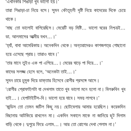
‘এখানকার শিঙাড়া খুব ভালো হয়।’
তারা শিঙাড়া-চা নিয়ে বসে। সুমন কৌতূহলী দৃষ্টি নিয়ে কাদেরের দিকে চেয়ে
থাকে।
‘মাছ তো ভালোই বাগিয়েছিস। মেয়েটি বড় মিষ্টি… ভালো ঘরের নিশ্চয়ই…
ডা. আলমাসের আত্মীয় যখন…।’
‘হ্যাঁ, বাবা আমেরিকায়। অনেকদিন থেকে। অন্তরাদেরও কাগজপত্র গোছানো
হয়ে এসেছে প্রায়। তারাও যাবে।’
‘তার মানে তুইও এক পা এগিয়ে…। মেয়ের ঘাড়ে পা দিয়ে…।’
কাদের সলজ্জ হেসে বলে, ‘অনেকটা তাই…।’
সুমন চায়ে চুমুক দিয়ে ডাক্তার হিসেবে রোগীর প্রসঙ্গে আসে।
‘রোগীর প্রোফাইলটা যা দেখলাম তাতে খুব ভালো মনে হলো না। বিলরুবিন খুব
হাই…। হেপাটাইটিস-বি। ভালো হয়ে যাবে। সময় লাগবে।’
‘জন্ডিস তো তেমন জটিল কিছু নয়। ছোটবেলায় আমার হয়েছিল। কয়েকদিন
বিছানায় আটকিয়ে রাখলেন মা। একদিন সকালে মাকে না জানিয়ে ছুট দিলাম
বাড়ি থেকে। দুপুরে ফিরে এলাম…। আর তো রোগের দেখা পেলাম না।’