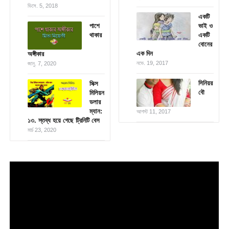
ডিসে. 5, 2018
একটি
পাশে
ভাই ও
থাকার
একটি
বোনের
এক দিন
অঙ্গীকার
নভে. 19, 2017
জানু. 7, 2020
সিনিয়র
সিক্স
বৌ
মিলিয়ন
ডলার
ম্যান:
আগস্ট 11, 2017
১৩. স্তব্ধ হয়ে গেছে ট্রিনিটি বেস
মার্চ 23, 2020