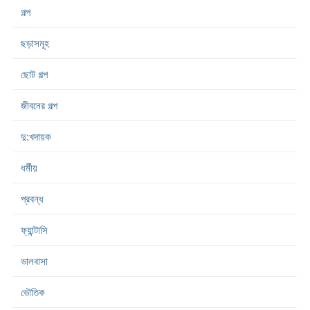
গল্প
ছড়াসমূহ
ছোট গল্প
জীবনের গল্প
দু:খদায়ক
ধর্মীয়
প্রবন্ধ
ফ্যান্টাসি
ভালবাসা
ভৌতিক