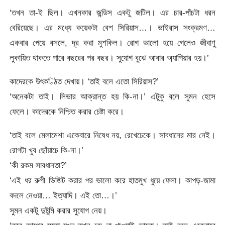
‘তখন তা-ই ছিল। এখনকার জন্ডিস একটু জটিল। এর চার-পাঁচটা ধরন
বেরিয়েছে। এর মধ্যে কয়েকটা বেশ সিরিয়াস…। ভাইরাস সংক্রমণ…
একবার পেয়ে বসলে, দূর করা মুশকিল। রোগ ভালো হয়ে গেলেও জীবাণু
লুকায়িত থাকতে পারে বছরের পর বছর। সুযোগ বুঝে আবার অ্যাপিয়ার হয়।’
কাদেরকে উৎকণ্ঠিত দেখায়। ‘তাই বলে এতো সিরিয়াস?’
‘অনেকটা তাই। লিভার আক্রান্ত হয় কি-না।’ এটুকু বলে সুমন হেসে
ফেলে। কাদেরকে নিশ্চিত করার চেষ্টা করে।
‘তাই বলে মেলামেশা একেবারে নিষেধ নয়, রেখেঢেকে। সাবধানের মার নেই।
রোগটা খুব ছোঁয়াচে কি-না।’
‘কী রকম সাবধানতা?’
‘এই ধর রুগী ভিজিট করার পর ভালো করে হাতমুখ ধুয়ে ফেলা। কাপড়-জামা
বদলে নেওয়া… ইত্যাদি। এই তো…।’
সুমন একটু দুষ্টুমি করার সুযোগ নেয়।