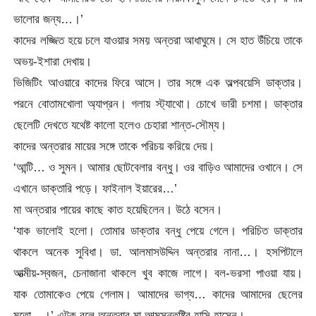
ভালোর জন্য…।’
কাদের লজ্জিত হয়ে চলে যাওয়ার সময় অন্তরা আধাঘুমে। সে হাত উঁচিয়ে তাকে
অভয়-ইশারা দেখায়।
ভিজিটিং আওয়ারে কাদের ফিরে আসে। তার সঙ্গে এক অল্পবয়েসি ডাক্তার।
পরনে বোতামখোলা অ্যাপ্রন। গলায় স্ট্যাথো। চোখে ভারী চশমা। ডাক্তার
ছেলেটি দেখতে যথেষ্ট কালো হলেও চেহারা শান্ত-সৌম্য।
কাদের অন্তরার মায়ের সঙ্গে তাকে পরিচয় করিয়ে দেয়।
‘আন্টি… ও সুমন। আমার ছোটবেলার বন্ধু। ওর বাড়িও আমাদের ওখানে। সে
এখানে ডাক্তারি পড়ে। ফাইনাল ইয়ারের…’
মা অন্তরার পায়ের কাছে কাত হয়েছিলেন। উঠে বসেন।
‘যাক ভালোই হলো। তোমার ডাক্তার বন্ধু পেয়ে গেলে। পরিচিত ডাক্তার
থাকলে অনেক সুবিধা। ডা. আলমাসউদ্দিন অন্তরার নানা…। হসপিটালে
আত্মীয়-স্বজন, চেনাজানা থাকলে খুব কাজে লাগে। বল-ভরসা পাওয়া যায়।
যাক তোমাকেও পেয়ে গেলাম। আমাদের ভাগ্য… কাদের আমাদের ছেলের
মতো…।’ এটুকু বলে অন্তরার মা আত্মসন্তুষ্টির হাসি হাসেন।