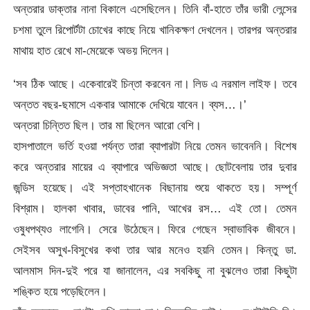
অন্তরার ডাক্তার নানা বিকালে এসেছিলেন। তিনি বাঁ-হাতে তাঁর ভারী লেন্সের
চশমা তুলে রিপোর্টটা চোখের কাছে নিয়ে খানিকক্ষণ দেখলেন। তারপর অন্তরার
মাথায় হাত রেখে মা-মেয়েকে অভয় দিলেন।
‘সব ঠিক আছে। একেবারেই চিন্তা করবেন না। লিড এ নরমাল লাইফ। তবে
অন্তত বছর-ছমাসে একবার আমাকে দেখিয়ে যাবেন। ব্যস…।’
অন্তরা চিন্তিত ছিল। তার মা ছিলেন আরো বেশি।
হাসপাতালে ভর্তি হওয়া পর্যন্ত তারা ব্যাপারটা নিয়ে তেমন ভাবেননি। বিশেষ
করে অন্তরার মায়ের এ ব্যাপারে অভিজ্ঞতা আছে। ছোটবেলায় তার দুবার
জন্ডিস হয়েছে। এই সপ্তাহখানেক বিছানায় শুয়ে থাকতে হয়। সম্পূর্ণ
বিশ্রাম। হালকা খাবার, ডাবের পানি, আখের রস… এই তো। তেমন
ওষুধপথ্যও লাগেনি। সেরে উঠেছেন। ফিরে গেছেন স্বাভাবিক জীবনে।
সেইসব অসুখ-বিসুখের কথা তার আর মনেও হয়নি তেমন। কিন্তু ডা.
আলমাস দিন-দুই পরে যা জানালেন, এর সবকিছু না বুঝলেও তারা কিছুটা
শঙ্কিত হয়ে পড়েছিলেন।