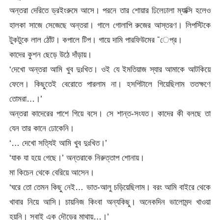
অন্তরা দেরিতে ড্রইংরুমে আসে। পরনে তার শোয়ার ঢিলেঢালা ম্যাক্সি হলেও
হালকা সাজে সেজেছে অন্তরা। গালে গোলাপি রুজের আস্তরণ। লিপস্টিকে
টুকটুকে লাল ঠোঁট। কপালে টিপ। গায়ে দামি পারফিউমের ¯েপ্র।
কাদের কুশন ছেড়ে উঠে দাঁড়ায়।
‘দেখো অন্তরা আমি খুব দুঃখিত। ওই যে ইমতিয়াজ স্যার আমাকে আটকিয়ে
ফেলে। কিছুতেই বেরোতে পারলাম না। হসপিটালে গিয়েছিলাম ততক্ষণে
তোমরা…।’
অন্তরা কাদেরের পাশে গিয়ে বসে। সে শান্ত-সংযত। কাদের কী বলছে তা
যেন তার কানে ঢোকেনি।
‘… দেখো সত্যিই আমি খুব দুঃখিত।’
‘যাক যা হয়ে গেছে।’ অন্তরাকে নিরুত্তাপ শোনায়।
মা কিচেন থেকে বেরিয়ে আসেন।
‘ঘরে তো তেমন কিছু নেই… ভাত-আলু চড়িয়েছিলাম। বরং আমি বাইরে থেকে
খাবার নিয়ে আসি। চায়নিজ কিংবা অন্যকিছু। অনেকদিন ভালোমন্দ খাওয়া
হয়নি। সবাই এক দৌড়ের মাথায়…।’