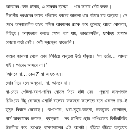
আবেদের ফোন জানায়, এ নাম্বার ব্যস্ত… পরে আবার চেষ্টা করুন।
বিভাগীয় প্রধানের রুমের পশ্চিমের কাচের জানালা ধরে বাইরে চায় অন্তরা। সে
দেখে অস্বাভাবিক রঙের পশ্চিম আকাশের রংকে করে তুলেছে আরো বেমানান,
বিচিত্র। অন্যভাবে বলতে গেলে বলা যায়, ভাবলেশহীন, দুর্বোধ্য যেখানে
কোনো বার্তা নেই। নেই স্বপ্নের হাতছানি।
কাচের জানালা থেকে চোখ ফিরিয়ে অন্তরা উঠে দাঁড়ায়। ‘মা ওঠো… আমরা
যাই। আবেদ আসবে না।’
‘আসবে না… কেন?’ মা আহত হন।
জোর দিয়ে বলে অন্তরা, ‘না, আসবে না।’
মা-মেয়ে পোঁটলা-ব্যাগ-পানির বোতল নিয়ে হাঁটা দেয়। পুরনো হাসপাতাল
বিল্ডিংয়ের উঁচু ফোকরে এনার্জি বাল্বের ফকফকে আলোতে বসে একদল চড়–ই
তুমুল বিবাদে মেতেছে। রোগশোক, ঝরা-মৃত্যু-কান্না, নবজন্মের কোলাহল,
নার্স-ডাক্তারের চলাচল, ব্যস্ততা – সব ছাপিয়ে ছোট্ট পাখিগুলোর কিচিরমিচির
উচ্চকিত করে রেখেছে হাসপাতালের এই অংশটা। হাঁটতে হাঁটতে অন্তরার