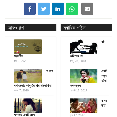
আরও গল্প
সর্বাধিক পঠিত
বউ
স্বার্থহীন
অফিসের বস
মার্চ 2, 2020
জানু. 23, 2018
না বলা
একটি
সত্য
ঘটনা
কথাগুলোর আকুতির নাম ভালোবাসা
অবলম্বনে
নভে. 7, 2019
আগস্ট 12, 2017
বাসর
রাত
অসহায় একটি মেয়ে
জুন 17, 2017