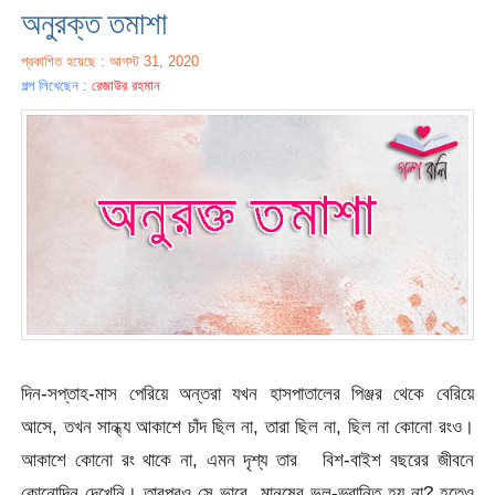
অনুরক্ত তমাশা
প্রকাশিত হয়েছে : আগস্ট 31, 2020
গল্প লিখেছেন :
রেজাউর রহমান
দিন-সপ্তাহ-মাস পেরিয়ে অন্তরা যখন হাসপাতালের পিঞ্জর থেকে বেরিয়ে
আসে, তখন সান্ধ্য আকাশে চাঁদ ছিল না, তারা ছিল না, ছিল না কোনো রংও।
আকাশে কোনো রং থাকে না, এমন দৃশ্য তার বিশ-বাইশ বছরের জীবনে
কোনোদিন দেখেনি। তারপরও সে ভাবে, মানুষের ভুল-ভ্রান্তি হয় না? হতেও