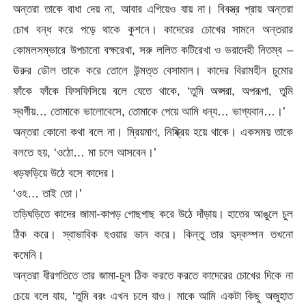
অন্তরা তাকে বাধা দেয় না, আবার এগিয়েও যায় না। বিবস্ত্র প্রায় অন্তরা
চোখ বন্ধ করে পড়ে থাকে কুশনে। কাদেরের চোখের সামনে অন্তরার
কোমলসম্ভারে উপচানো বক্ষরেখা, সরু ললিত কটিরেখা ও ভরাদেহী নিতম্ব –
ঊরুর ডৌল তাকে করে তোলে উন্মত্ত বেসামাল। কাদের বিরামহীন চুমোর
ফাঁকে ফাঁকে ফিসফিসিয়ে বলে যেতে থাকে, ‘তুমি অপ্সরা, অপরূপা, তুমি
স্বর্গীয়… তোমাকে ভালোবেসে, তোমাকে পেয়ে আমি ধন্য… ভাগ্যবান…।’
অন্তরা কোনো কথা বলে না। ম্রিয়মাণ, নিষ্ক্রিয় হয়ে থাকে। একসময় তাকে
বলতে হয়, ‘ওঠো… মা চলে আসবেন।’
ধড়ফড়িয়ে উঠে বসে কাদের।
‘ওহ… তাই তো।’
তড়িঘড়িতে কাদের জামা-কাপড় গোছগাছ করে উঠে দাঁড়ায়। হাতের আঙুলে চুল
ঠিক করে। স্বাভাবিক হওয়ার ভান করে। কিন্তু তার হৃদ্কম্পন তখনো
কমেনি।
অন্তরা ধীরগতিতে তার জামা-চুল ঠিক করতে করতে কাদেরের চোখের দিকে না
চেয়ে বলে যায়, ‘তুমি বরং এখন চলে যাও। মাকে আমি একটা কিছু অজুহাত