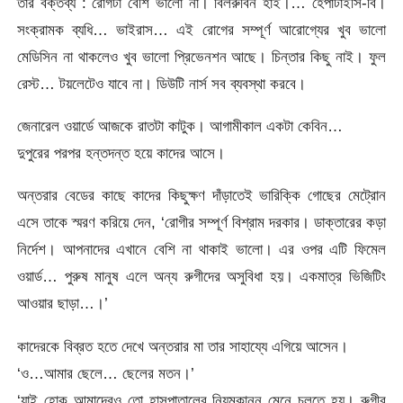
তাঁর বক্তব্য : রোগটা বেশি ভালো না। বিলরুবিন হাই।… হেপাটাইসি-বি।
সংক্রামক ব্যধি… ভাইরাস… এই রোগের সম্পূর্ণ আরোগ্যের খুব ভালো
মেডিসিন না থাকলেও খুব ভালো প্রিভেনশন আছে। চিন্তার কিছু নাই। ফুল
রেস্ট… টয়লেটেও যাবে না। ডিউটি নার্স সব ব্যবস্থা করবে।
জেনারেল ওয়ার্ডে আজকে রাতটা কাটুক। আগামীকাল একটা কেবিন…
দুপুরের পরপর হন্তদন্ত হয়ে কাদের আসে।
অন্তরার বেডের কাছে কাদের কিছুক্ষণ দাঁড়াতেই ভারিক্কি গোছের মেট্রোন
এসে তাকে স্মরণ করিয়ে দেন, ‘রোগীর সম্পূর্ণ বিশ্রাম দরকার। ডাক্তারের কড়া
নির্দেশ। আপনাদের এখানে বেশি না থাকাই ভালো। এর ওপর এটি ফিমেল
ওয়ার্ড… পুরুষ মানুষ এলে অন্য রুগীদের অসুবিধা হয়। একমাত্র ভিজিটিং
আওয়ার ছাড়া…।’
কাদেরকে বিব্রত হতে দেখে অন্তরার মা তার সাহায্যে এগিয়ে আসেন।
‘ও…আমার ছেলে… ছেলের মতন।’
‘যাই হোক আমাদেরও তো হাসপাতালের নিয়মকানুন মেনে চলতে হয়। রুগীর