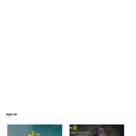
অনুরূপ গল্প