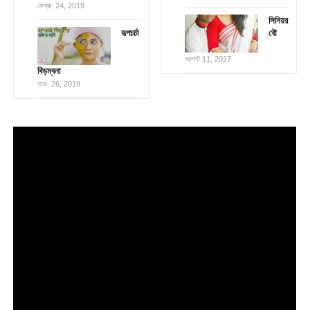
ফেব্রু. 24, 2019
সিনিয়র
রূপচর্চা
বৌ
আগস্ট 11, 2017
বিড়ম্বনা
নভে. 26, 2019