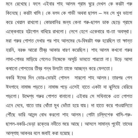
মনে রেখেছে। ফলে এইবার শাহ আলম গ্রাম ঘুরে দেখল কে কয়টা গরু
কিনেছে। কয়টা খাসি। কে বলদ কে গাভী অথবা ছাগল – সব সে খুব ভালো
করে খেয়াল রাখলো। কোরবানির জন্য কেনা গরু-ছাগল ডাক ছেড়ে গ্রামে
এক্কেবারে হট্টগোল বাধিয়ে রাখলো। লেগে হেগে একেবারে যা-তা অবস্থা।
মরা গরুর গোশত দেখার পর শাহ আলমের যে-বিষয়টা শুরু হয়েছিল তা ক্ষান্ত
হয়নি, বরঞ্চ আরো তীব্র আকার ধারণ করেছিল। শাহ আলম কখনো গরুর
লাদা-গোবর মাড়িয়ে গেলেও নিজেকে অসূচি ভাবতে পারতো না। উড়ে আসা
কষানো গোশতের তীব্র গন্ধ উলটো তাকে আচ্ছন্ন করে ফেলতো।
বকরি ঈদের দিন ভোর-ভোরই গোসল সারলো শাহ আলম। তারপর গেল
ঈদগাহে নামাজ পড়তে। নামাজ পড়ে এসেই হাতে একটা দা ঝুলিয়ে বেরিয়ে
পড়লো। উদ্দেশ্য গরুর গোশত বানানো। এইবার সে সখিনাকে এত গোশত
এনে দেবে, যাতে তার থোঁতা মুখ ভোঁতা হয়ে যায়। দা হাতে করে গাওয়ালিতে
পৌঁছে ভারি আনন্দ বোধ করলো শাহ আলম। গোটা চল্লিশেক খাসি-গরু-
ছাগল-বকরি-ভেড়া রক্তের নদীতে শুয়ে আছে। আসলে সামান্য পূর্বেই তাদের
আল্লাহু আকবর বলে জবাই করা হয়েছে।