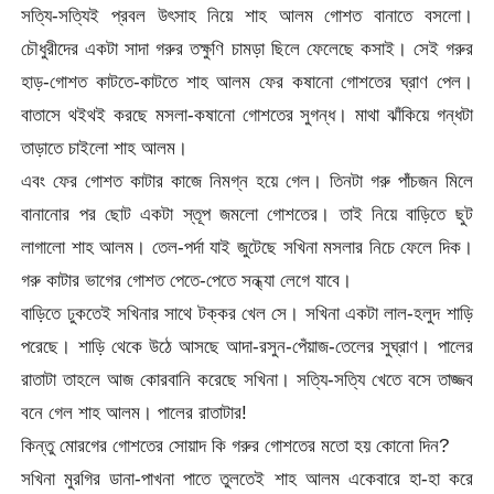
সত্যি-সত্যিই প্রবল উৎসাহ নিয়ে শাহ আলম গোশত বানাতে বসলো।
চৌধুরীদের একটা সাদা গরুর তক্ষুণি চামড়া ছিলে ফেলেছে কসাই। সেই গরুর
হাড়-গোশত কাটতে-কাটতে শাহ আলম ফের কষানো গোশতের ঘ্রাণ পেল।
বাতাসে থইথই করছে মসলা-কষানো গোশতের সুগন্ধ। মাথা ঝাঁকিয়ে গন্ধটা
তাড়াতে চাইলো শাহ আলম।
এবং ফের গোশত কাটার কাজে নিমগ্ন হয়ে গেল। তিনটা গরু পাঁচজন মিলে
বানানোর পর ছোট একটা স্তূপ জমলো গোশতের। তাই নিয়ে বাড়িতে ছুট
লাগালো শাহ আলম। তেল-পর্দা যাই জুটেছে সখিনা মসলার নিচে ফেলে দিক।
গরু কাটার ভাগের গোশত পেতে-পেতে সন্ধ্যা লেগে যাবে।
বাড়িতে ঢুকতেই সখিনার সাথে টক্কর খেল সে। সখিনা একটা লাল-হলুদ শাড়ি
পরেছে। শাড়ি থেকে উঠে আসছে আদা-রসুন-পেঁয়াজ-তেলের সুঘ্রাণ। পালের
রাতাটা তাহলে আজ কোরবানি করেছে সখিনা। সত্যি-সত্যি খেতে বসে তাজ্জব
বনে গেল শাহ আলম। পালের রাতাটার!
কিন্তু মোরগের গোশতের সোয়াদ কি গরুর গোশতের মতো হয় কোনো দিন?
সখিনা মুরগির ডানা-পাখনা পাতে তুলতেই শাহ আলম একেবারে হা-হা করে