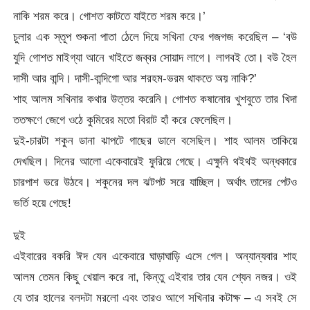
নাকি শরম করে। গোশত কাটতে যাইতে শরম করে।’
চুলার এক স্তূপ শুকনা পাতা ঠেলে দিয়ে সখিনা ফের গজগজ করেছিল – ‘বউ
যুদি গোশত মাইগ্যা আনে খাইতে জব্বর সোয়াদ লাগে। লাগবই তো। বউ হৈল
দাসী আর বান্দি। দাসী-বান্দিগো আর শরহম-ভরম থাকতে অয় নাকি?’
শাহ আলম সখিনার কথার উত্তর করেনি। গোশত কষানোর খুশবুতে তার খিদা
ততক্ষণে জেগে ওঠে কুমিরের মতো বিরাট হাঁ করে ফেলেছিল।
দুই-চারটা শকুন ডানা ঝাপটে গাছের ডালে বসেছিল। শাহ আলম তাকিয়ে
দেখছিল। দিনের আলো একেবারেই ফুরিয়ে গেছে। এক্ষুনি থইথই অন্ধকারে
চারপাশ ভরে উঠবে। শকুনের দল ঝটপট সরে যাচ্ছিল। অর্থাৎ তাদের পেটও
ভর্তি হয়ে গেছে!
দুই
এইবারের বকরি ঈদ যেন একেবারে ঘাড়াঘাড়ি এসে গেল। অন্যান্যবার শাহ
আলম তেমন কিছু খেয়াল করে না, কিন্তু এইবার তার যেন শ্যেন নজর। ওই
যে তার হালের বলদটা মরলো এবং তারও আগে সখিনার কটাক্ষ – এ সবই সে