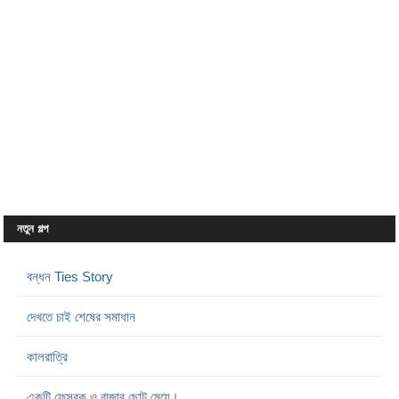
নতুন গল্প
বন্ধন Ties Story
দেখতে চাই শেষের সমাধান
কালরাত্রি
একটি ফেসবুক ও রাজার ছোট মেয়ে।