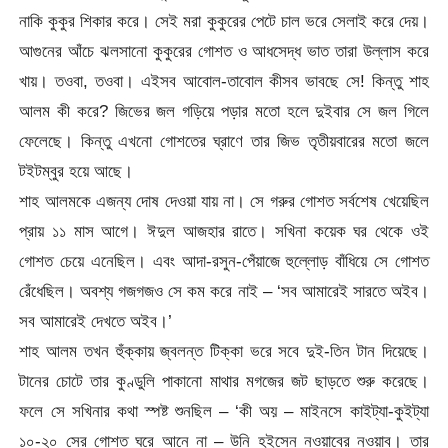
নাকি কুকুর শিকার করে। সেই মরা কুকুরের পেটে চাল ভরে সেলাই করে দেয়।
আগুনের আঁচে ঝলসানো কুকুরের গোশত ও আধসেদ্ধ ভাত তারা উল্লাস করে
খায়। তওবা, তওবা। এইসব আবোল-তাবোল কীসব ভাবছে সে! কিন্তু শাহ
আলম কী করে? জিভের জল গড়িয়ে পড়ার মতো হলে দুইবার সে জল গিলে
ফেলেছে। কিন্তু এখনো গোশতের ঘ্রাণে তার জিভ তৃতীয়বারের মতো জলে
টইটম্বুর হয়ে আছে।
শাহ আলমকে এজন্য দোষ দেওয়া যায় না। সে গরুর গোশত সর্বশেষ খেয়েছিল
প্রায় ১১ মাস আগে। ঈদুল আজহার রাতে। সখিনা কয়েক ঘর থেকে ওই
গোশত চেয়ে এনেছিল। এবং আদা-রসুন-পেঁয়াজে হুল্লোড় বাঁধিয়ে সে গোশত
রেঁধেছিল। অবশ্য গজগজও সে কম করে নাই – ‘সব আমারেই সারতে অইব।
সব আমারেই দেখতে অইব।’
শাহ আলম তখন হুঁক্কায় জ্বলন্ত টিক্কা ভরে সবে দুই-তিন টান দিয়েছে।
টানের চোটে তার কুণ্ডুলি পাকানো মাথার মগজের জট ছাড়তে শুরু করেছে।
ফলে সে সখিনার কথা স্পষ্ট শুনছিল – ‘কী অয় – মাইনসে কাইট্যা-কুইট্যা
১০-২০ সের গোশত ঘরে আনে না – উনি হইসেন নওয়াবের নওয়াব। তার