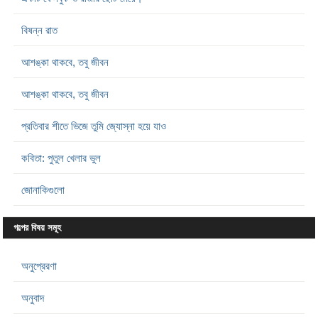
বিষন্ন রাত
আশঙ্কা থাকবে, তবু জীবন
আশঙ্কা থাকবে, তবু জীবন
প্রতিবার শীতে ভিজে তুমি জ্যোস্না হয়ে যাও
কবিতা: পুতুল খেলার ভুল
জোনাকিগুলো
গল্পের বিষয় সমূহ
অনুপ্রেরণা
অনুবাদ