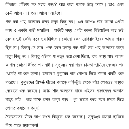
কীভাবে পৌঁছায় গরু মরার গন্ধ? আর তারা পলকে উড়ে আসে। তাও একা
কেউ আসে না। তারা আসে দলবেঁধে।
গরু মরা শাহ আলমের জন্য নতুন কিছু নয়। এর আগেও তার আরো একটা
বলদ ও একটা গাভী মরেছিল। গাভীটি সদ্য একটা বকনা বিইয়েছিল আর দুই
বেলায় দুই কেজি করে দুধ দিচ্ছিল। কোনো রকম রোগবালাইয়ের আছর তারও
ছিল না। কিন্তু সে মরে গেল! ফলে দুদ্দাড় গরু-গাভী মরা শাহ আলমের জন্য
নতুন কিছু নয়। কিন্তু এইবার যা নতুন হয়ে দেখা দিলো, তার জন্য শাহ আলম
আগাম কোনো ইঙ্গিত পায় নাই। মৃত্যুঞ্জয় মরা গরুর চামড়া ছাড়িয়ে নেওয়ার পর
থেকেই তা শুরু হলো। ততক্ষণে কুকুরের পাল গোশত নিয়ে খাবলা-খাবলি শুরু
করেছে। কুকুরদের তীক্ষè দাঁতের কামড়ে নাড়িভুঁড়ি থেকে কাঁচা গোবরের গন্ধও
বেরোতে শুরু করেছে। অথচ শাহ আলমের নাকে এইসব বদগন্ধের আভাস
মাত্র নাই। তার নাকে তখন অন্য গন্ধ। খুব ভালো করে গরম মসলা দিয়ে
গোশত কষানোর গন্ধ!
চৈত্রমাসের তীব্র ভাপ তখন ঝিমুতে শুরু করেছে। মৃত্যুঞ্জয় চামড়া ছাড়িয়ে
নিয়ে গেছে ম্যালাক্ষণ!