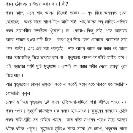
গরুর হঠাৎ এমন উতুরি করার কারণ কী?
গরুর কাছে এসে শাহ আলম নিজেই তাজ্জব – মুখ দিয়ে অনবরত ফেনা
বেরোচ্ছে। অথচ তাকে সাপে-টাপে কাটে নাই! শাহ আলম তবু হাতিয়ে-পাতিয়ে
গরুর সারাশরীরে ক্ষতচিহ্ন খুঁজলো। না, কোথাও কিছু নাই, শাহ আলমের
আরো তাজ্জব হওয়া বাকি ছিল – কারণ মুখ দিয়ে ফেনা বেরোতে বেরোতেই মারা
গেল গরুটা। এবং এই মরা পর্যন্তই। শাহ আলম জানে গরু মরার পর তাকে
আর কোনোকিছু নিয়ে ভাবতে হবে না। মৃত্যুঞ্জয় আপনা-আপনিই হাজির হবে।
এই গ্রামের আদি মুচি মৃত্যুঞ্জয়। এসেই সে মরার শরীর থেকে চামড়া খুলে
নিয়ে যাবে।
আর মৃত্যুঞ্জয়ের চামড়া ছাড়ানো হতে না হতেই জড়ো হতে থাকবে যত ওয়ারিশ-
বেওয়ারিশ কুকুর।
চামড়া ছাড়িয়ে মৃত্যুঞ্জয় দুই কদম হাঁটতে-না-হাঁটতে তারা ঝাঁপিয়ে পড়বে মরা
গরুর ওপর। মুহূর্তে কামড়াতে শুরু করবে হাড়-মাংস। কুকুরের কামড়ের চোটে
গরুর নাড়ি-ভুঁড়ি সব বেরিয়ে পড়বে। আর কাঁচা মাংসের গন্ধে উড়ে আসবে
ঝাঁকে-ঝাঁকে শকুন। মৃত্যুঞ্জয় মুচিরও মাঝে-সাঝে ধন্দ জাগে, শকুনের নাকে