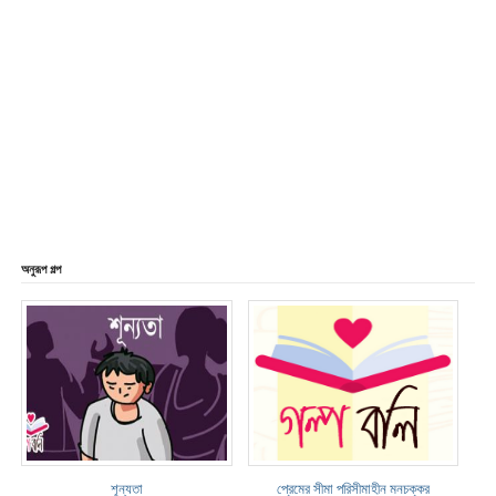
অনুরূপ গল্প
শূন্যতা
প্রেমের সীমা পরিসীমাহীন মনচক্কর