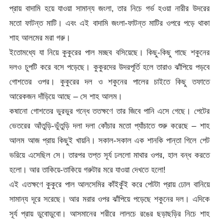
প্রায় বাদামি হয়ে যাওয়া সামান্য জংলা, তার নিচে গর্ভ হওয়া নারীর উদরের
মতো ফাটন্ত মাটি। এবং এই বাদামি জংলা-ফাটন্ত মাটির ওপরে পড়ে থাকা
শাহ আলমের মরা গরু।
ইতোমধ্যে যা নিয়ে কুকুরের পাল মচ্ছব বসিয়েছে। কিছু-কিছু গাছে শকুনের
দলও চুপটি করে বসে পড়েছে। কুকুরদের উদরপূর্তি হলে তারাও ঝাঁপিয়ে পড়বে
গোশতের ওপর। কুকুরের দল ও শকুনের পালের চাইতে কিছু তফাতে
আরেকজন দাঁড়িয়ে আছে – সে শাহ আলম।
কষানো গোশতের ভুরভুর গন্ধে ততক্ষণে তার জিবে পানি এসে গেছে। পেটের
ভেতরের আঁতুড়ি-ভুঁতুড়ি দলা দলা কোঁচার মতো প্যাঁচাতে শুরু করেছে – শাহ
আলম আজ প্রায় কিছুই খায়নি। সকাল-সকাল এক শানকি পান্তা গিলে পেট
ভরিয়ে এসেছিল সে। তারপর তপ্ত সূর্য ঢললো মাথার ওপর, হাল বন্ধ করতে
হলো। আর তাকিয়ে-তাকিয়ে গরুটার মরে যাওয়া দেখতে হলো!
এই এতক্ষণে কুকুরে পাল আলসেমির কাঁইকুঁই করে পেটটা প্রায় ঢোল বানিয়ে
সামান্য দূরে সরেছে। আর মরার ওপর ঝাঁপিয়ে পড়েছে শকুনের দল। এদিকে
সূর্য প্রায় ডুবোডুবো। আসমানের শরীরে লালচে রঙের ছড়াছড়ির নিচে শাহ