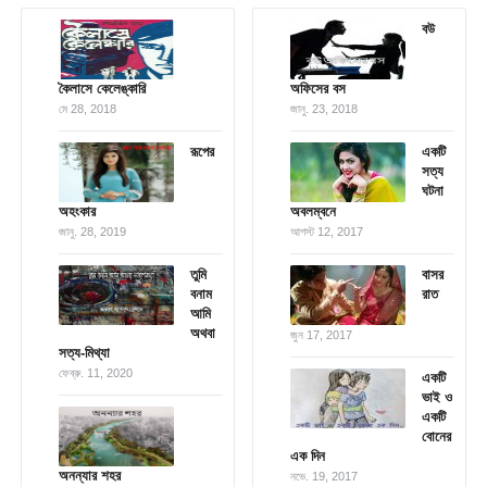
বউ
কৈলাসে কেলেঙ্কারি
অফিসের বস
মে 28, 2018
জানু. 23, 2018
রূপের
একটি
সত্য
ঘটনা
অহংকার
অবলম্বনে
জানু. 28, 2019
আগস্ট 12, 2017
তুমি
বাসর
বনাম
রাত
আমি
অথবা
জুন 17, 2017
সত্য-মিথ্যা
ফেব্রু. 11, 2020
একটি
ভাই ও
একটি
বোনের
এক দিন
অনন্যার শহর
নভে. 19, 2017