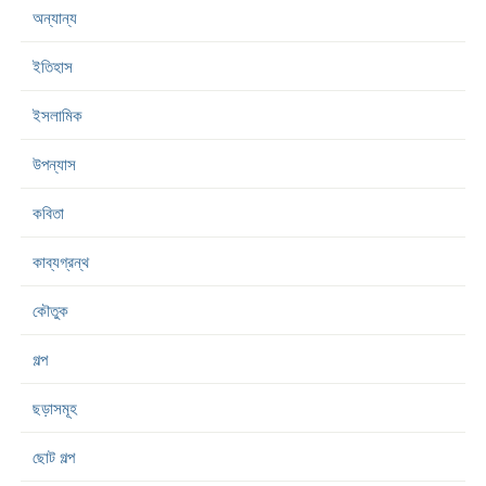
অন্যান্য
ইতিহাস
ইসলামিক
উপন্যাস
কবিতা
কাব্যগ্রন্থ
কৌতুক
গল্প
ছড়াসমূহ
ছোট গল্প