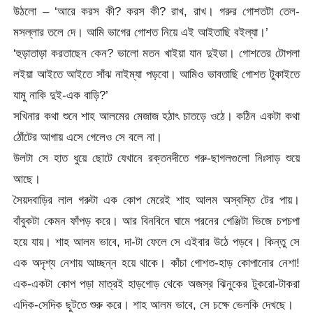
উঠলো – ‘আরে করস কী? করস কী? রাখ, রাখ। গরুর গোশতটা তেল-
মসল্লার তলে দে। আমি ভাগের গোশত নিয়ে এই আইতাছি বইল্যা।’
‘হুড়াতাড়া করতাছেন কেন? ভালো মতন খাইয়া যান দুইডা। গোশতের টোপলা
লইয়া আইতে আইতে সাঁঝ নাইম্যা পড়বো। আমিও ভাবতাছি গোশত টুকাইতে
যামু নাকি দুই-এক বাড়ি?’
সখিনার কথা শুনে শাহ আলমের মেজাজ হঠাৎ চাতড়ে ওঠে। কঠিন একটা কথা
ঠোঁটের আগায় এসে গেলেও সে বলে না।
উলটা সে হাত ধুয়ে ছোটে যেখানে রক্তনদীতে গরু-ছাগলগুলো নিঃসাড় শুয়ে
আছে।
সৈয়দবাড়ির লাল গরুটা এক কোপ মেরেই শাহ আলম অস্বস্তি টের পায়।
বাঁবুকটা কেমন ফাঁপড় করে। আর বিনবিনে ঘামে পরনের গেঞ্জিটা ভিজে চপচপা
হয়ে যায়। শাহ আলম ভাবে, দা-টা ফেলে সে এইবার উঠে পড়বে। কিন্তু সে
এক অদৃশ্য নেশায় আচ্ছন্ন হয়ে থাকে। কাঁচা গোশত-হাড় কোপানোর নেশা!
এক-একটা কোপ পড়া মাত্রই হাড়গোড় থেকে অজস্র ঝিনুকের টুকরো-টাকরা
এদিক-সেদিক ছুটতে শুরু করে। শাহ আলম ভাবে, সে চক্ষে ভেলকি দেখছে।