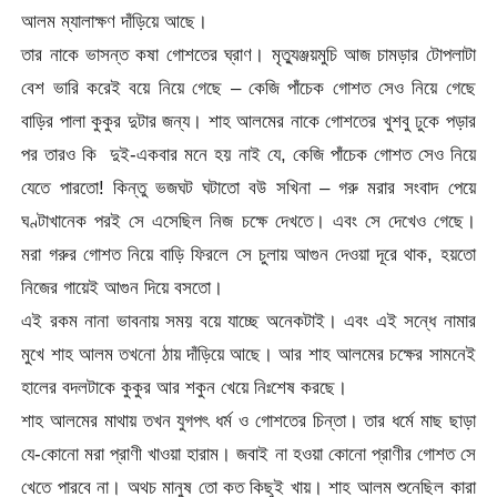
আলম ম্যালাক্ষণ দাঁড়িয়ে আছে।
তার নাকে ভাসন্ত কষা গোশতের ঘ্রাণ। মৃত্যুঞ্জয়মুচি আজ চামড়ার টোপলাটা
বেশ ভারি করেই বয়ে নিয়ে গেছে – কেজি পাঁচেক গোশত সেও নিয়ে গেছে
বাড়ির পালা কুকুর দুটার জন্য। শাহ আলমের নাকে গোশতের খুশবু ঢুকে পড়ার
পর তারও কি দুই-একবার মনে হয় নাই যে, কেজি পাঁচেক গোশত সেও নিয়ে
যেতে পারতো! কিন্তু ভজঘট ঘটাতো বউ সখিনা – গরু মরার সংবাদ পেয়ে
ঘণ্টাখানেক পরই সে এসেছিল নিজ চক্ষে দেখতে। এবং সে দেখেও গেছে।
মরা গরুর গোশত নিয়ে বাড়ি ফিরলে সে চুলায় আগুন দেওয়া দূরে থাক, হয়তো
নিজের গায়েই আগুন দিয়ে বসতো।
এই রকম নানা ভাবনায় সময় বয়ে যাচ্ছে অনেকটাই। এবং এই সন্ধে নামার
মুখে শাহ আলম তখনো ঠায় দাঁড়িয়ে আছে। আর শাহ আলমের চক্ষের সামনেই
হালের বদলটাকে কুকুর আর শকুন খেয়ে নিঃশেষ করছে।
শাহ আলমের মাথায় তখন যুগপৎ ধর্ম ও গোশতের চিন্তা। তার ধর্মে মাছ ছাড়া
যে-কোনো মরা প্রাণী খাওয়া হারাম। জবাই না হওয়া কোনো প্রাণীর গোশত সে
খেতে পারবে না। অথচ মানুষ তো কত কিছুই খায়। শাহ আলম শুনেছিল কারা