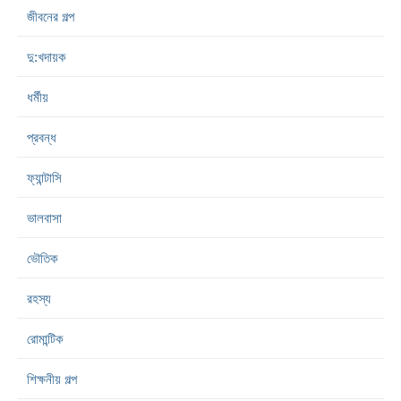
জীবনের গল্প
দু:খদায়ক
ধর্মীয়
প্রবন্ধ
ফ্যান্টাসি
ভালবাসা
ভৌতিক
রহস্য
রোমান্টিক
শিক্ষনীয় গল্প