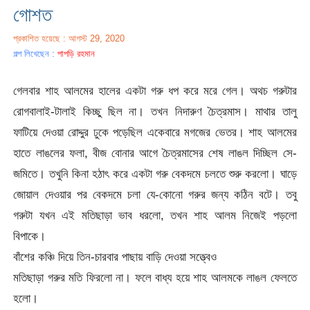
গোশত
প্রকাশিত হয়েছে : আগস্ট 29, 2020
গল্প লিখেছেন :
পাপড়ি রহমান
গেলবার শাহ আলমের হালের একটা গরু ধপ করে মরে গেল। অথচ গরুটার
রোগবালাই-টালাই কিচ্ছু ছিল না। তখন নিদারুণ চৈত্রমাস। মাথার তালু
ফাটিয়ে দেওয়া রোদ্দুর ঢুকে পড়েছিল একেবারে মগজের ভেতর। শাহ আলমের
হাতে লাঙলের ফলা, বীজ বোনার আগে চৈত্রমাসের শেষ লাঙল দিচ্ছিল সে-
জমিতে। তখুনি কিনা হঠাৎ করে একটা গরু বেকদমে চলতে শুরু করলো। ঘাড়ে
জোয়াল দেওয়ার পর বেকদমে চলা যে-কোনো গরুর জন্য কঠিন বটে। তবু
গরুটা যখন এই মতিছাড়া ভাব ধরলো, তখন শাহ আলম নিজেই পড়লো
বিপাকে।
বাঁশের কঞ্চি দিয়ে তিন-চারবার পাছায় বাড়ি দেওয়া সত্ত্বেও
মতিছাড়া গরুর মতি ফিরলো না। ফলে বাধ্য হয়ে শাহ আলমকে লাঙল ফেলতে
হলো।