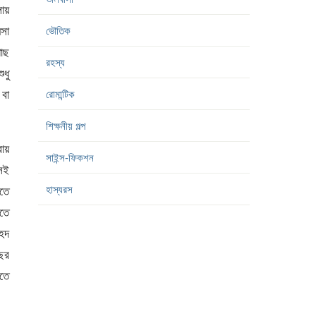
লায়
য়সা
ভৌতিক
গাছ
রহস্য
ুধু
বা
রোমান্টিক
শিক্ষনীয় গল্প
রায়
সাইন্স-ফিকশন
েই
হাস্যরস
িতে
িতে
েদ
ছর
িতে