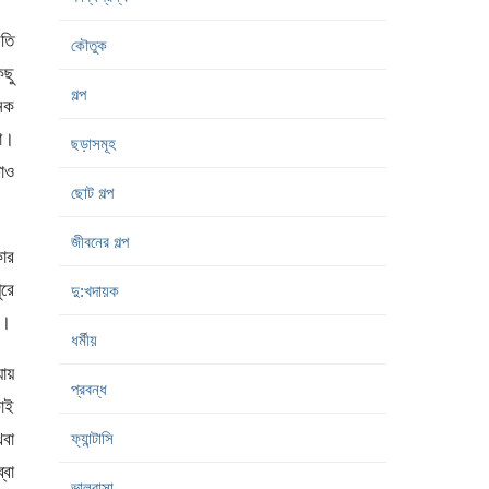
বতি
কৌতুক
িছু
গল্প
নেক
গা।
ছড়াসমূহ
টাও
ছোট গল্প
জীবনের গল্প
োর
রে
দু:খদায়ক
ে।
ধর্মীয়
যায়
প্রবন্ধ
কোই
থবা
ফ্যান্টাসি
্বা
ভালবাসা