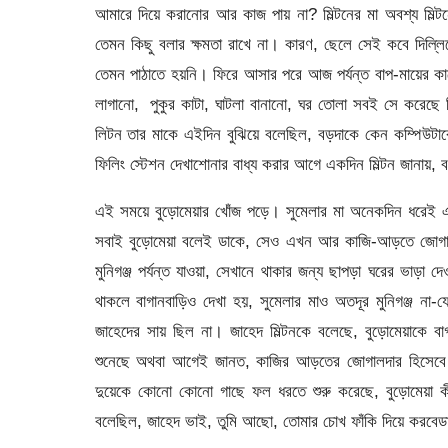
আমারে দিয়ে করানোর আর কাজ পায় না? মিল্টনের মা অবশ্য মিল
তেমন কিছু বলার ক্ষমতা রাখে না। কারণ, ছেলে সেই কবে দিল্ল
তেমন পাঠাতে হয়নি। ফিরে আসার পরে আজ পর্যন্ত বাপ-মায়ের কাছ
লাগানো, পুকুর কাটা, ঘাটলা বানানো, ঘর তোলা সবই সে করেছে 
লিটন তার মাকে এইদিন বুঝিয়ে বলেছিল, বড়দাকে কেন কম্পিউ
ফিলিং স্টেশন দেখাশোনার বাধ্য করার আগে একদিন মিল্টন জানায়, 
এই সময়ে বুড়োমেয়ার খোঁজ পড়ে। সুমেলার মা অনেকদিন ধরেই এই
সবাই বুড়োমেয়া বলেই ডাকে, সেও এখন আর কাজি-আড়তে জোগালদা
মুনিগঞ্জ পর্যন্ত যাওয়া, সেখানে থাকার জন্য ছাপড়া ঘরের ভাড়া দ
থাকলে বাগানবাড়িও দেখা হয়, সুমেলার মাও অতদূর মুনিগঞ্জ না
জাহেদের সায় ছিল না। জাহেদ মিল্টনকে বলেছে, বুড়োমেয়াকে 
শুনেছে অথবা আগেই জানত, কাজির আড়তের জোগালদার হিসেবে 
দুয়েকে কোনো কোনো গাছে ফল ধরতে শুরু করেছে, বুড়োমেয়া কী 
বলেছিল, জাহেদ ভাই, তুমি আছো, তোমার চোখ ফাঁকি দিয়ে করবেড