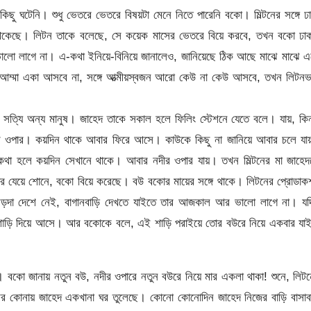
কিছু ঘটেনি। শুধু ভেতরে ভেতরে বিষয়টা মেনে নিতে পারেনি বকো। মিল্টনের সঙ্গে ঢ
 থেকেছে। লিটন তাকে বলেছে, সে কয়েক মাসের ভেতরে বিয়ে করবে, তখন বকো ঢাক
ালো লাগে না। এ-কথা ইনিয়ে-বিনিয়ে জানালেও, জানিয়েছে ঠিক আছে মাঝে মাঝে 
্মা একা আসবে না, সঙ্গে আত্মীয়স্বজন আরো কেউ না কেউ আসবে, তখন লিটনভ
।
ো সত্যি অন্য মানুষ। জাহেদ তাকে সকাল হলে ফিলিং স্টেশনে যেতে বলে। যায়, কিন
র ওপার। কয়দিন থাকে আবার ফিরে আসে। কাউকে কিছু না জানিয়ে আবার চলে যা
থা হলে কয়দিন সেখানে থাকে। আবার নদীর ওপার যায়। তখন মিল্টনের মা জাহেদ
ার যেয়ে শোনে, বকো বিয়ে করেছে। বউ বকোর মায়ের সঙ্গে থাকে। লিটনের প্রোডা
য় বড়দা দেশে নেই, বাগানবাড়ি দেখতে যাইতে তার আজকাল আর ভালো লাগে না। যদ
শাড়ি দিয়ে আসে। আর বকোকে বলে, এই শাড়ি পরাইয়ে তোর বউরে নিয়ে একবার যাই
বকো জানায় নতুন বউ, নদীর ওপারে নতুন বউরে নিয়ে মার একলা থাকা! শুনে, লিট
মের কোনায় জাহেদ একখানা ঘর তুলেছে। কোনো কোনোদিন জাহেদ নিজের বাড়ি বাসাব