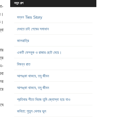
নতুন গল্প
সা-
ের।
বন্ধন Ties Story
ড়ি।
দেখতে চাই শেষের সমাধান
্বো
কালরাত্রি
তার
একটি ফেসবুক ও রাজার ছোট মেয়ে।
ত্র
বিষন্ন রাত
 এ-
থবা
আশঙ্কা থাকবে, তবু জীবন
নের
আশঙ্কা থাকবে, তবু জীবন
ারে
প্রতিবার শীতে ভিজে তুমি জ্যোস্না হয়ে যাও
িঘে
কবিতা: পুতুল খেলার ভুল