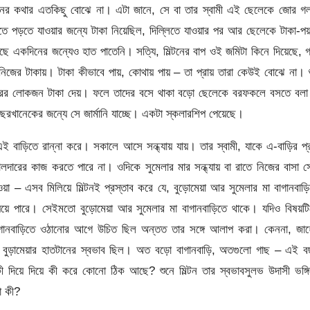
্টনের কথার এতকিছু বোঝে না। এটা জানে, সে বা তার স্বামী এই ছেলেকে জোর গ
িতে পড়তে যাওয়ার জন্যে টাকা নিয়েছিল, দিল্লিতে যাওয়ার পর আর ছেলেকে টাকা-প
ে একদিনের জন্যেও হাত পাতেনি। সত্যি, মিল্টনের বাপ ওই জমিটা কিনে দিয়েছে, 
নিজের টাকায়। টাকা কীভাবে পায়, কোথায় পায় – তা প্রায় তারা কেউই বোঝে না। শ
টারের লোকজন টাকা দেয়। ফলে তাদের বসে থাকা বড়ো ছেলেকে বরফকলে বসতে বলা 
বছরখানেকের জন্যে সে জার্মানি যাচ্ছে। একটা স্কলারশিপ পেয়েছে।
 বাড়িতে রান্না করে। সকালে আসে সন্ধ্যায় যায়। তার স্বামী, যাকে এ-বাড়ির প্
রের কাজ করতে পারে না। ওদিকে সুমেলার মার সন্ধ্যায় বা রাতে নিজের বাসা স
েওয়া – এসব মিলিয়ে মিল্টনই প্রস্তাব করে যে, বুড়োমেয়া আর সুমেলার মা বাগানবাড়
-যেয়ে পারে। সেইমতো বুড়োমেয়া আর সুমেলার মা বাগানবাড়িতে থাকে। যদিও বিষয়ট
বাগানবাড়িতে ওঠানোর আগে উচিত ছিল অন্তত তার সঙ্গে আলাপ করা। কেননা, জাহ
বুড়ামেয়ার হাতটানের স্বভাব ছিল। অত বড়ো বাগানবাড়ি, অতগুলো গাছ – এই ব
দিয়ে দিয়ে কী করে কোনো ঠিক আছে? শুনে মিল্টন তার স্বভাবসুলভ উদাসী ভঙ্গ
া কী?