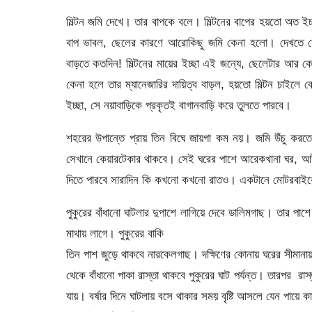
মিল্টন জমি দেখে। তার বাপকে বলে। মিল্টনের বাপের হয়তো অত ইচ্ছা
বাপ ভাবল, ছেলের কারণে আরোকিছু জমি কেনা হলো। দেখতে দেখ
বাড়তে কতদিন! মিল্টনের মায়ের ইচ্ছা এই জন্যে, ছেলেটার আর 
কেনা হলে তার ম্যানেজারির দায়িত্ব বাড়ল, হয়তো মিল্টন চাইল
ইচ্ছা, সে নয়াবাড়িকে প্রকৃতই বাগানবাড়ি করে তুলতে পারবে।
শহরের উপান্তে প্রায় তিন বিঘে জায়গা কম নয়। জমি উঁচু করতে
সেখানে কেয়ারটেকার থাকবে। সেই ঘরের পাশে আরেকখানা ঘর, আটকা
দিতে পারবে সারাদিন কি কখনো কখনো রাতও। একটানে মোটরবাইকে
পুকুরের বাঁধানো ঘাটলার দুপাশে লাগিয়ে দেবে ডালিমগাছ। তার পা
মাথায় লাগে। পুকুরের বাকি
তিন পাশ জুড়ে থাকবে নারকেলগাছ। দক্ষিণের কোনায় ঘরের সীমানা
থেকে বাঁধানো পাকা রাস্তা থাকবে পুকুরের ঘাট পর্যন্ত। তারপর র
যায়। বর্ষার দিনে ঘাটলায় বসে থাকার সময় বৃষ্টি আসলে যেন পায়ে ক