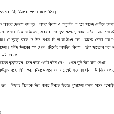
জের শহিদ মিনারের পাশের রাস্তা দিয়ে।
েকে অন্তত দেড়শো গজ দূরে। রাস্তা রিকশা ও মানুষহীন না হলে জাহেদ সেদিকে তাক
খালের জলের দিকে তাকিয়েছে, একবার মাথা তুলে দেখেছে সোজা দক্ষিণে, এ-সময়ে হ
ড়ায়। যে-দূরত্ব তাতে সে ঠিক দেখছে কি-না তা ঠাওর করে। তারপর সোজা হয়ে য
বুড়োমেয়া। শহীদ মিনারের পাশ থেকে এদিকেই আসছিল রিকশা। হঠাৎ জাহেদের মনে 
আর এই সকালে
াহেদ বুড়োমেয়ার পায়ের কাছে একটা ঝাঁকা দেখে। ওপরে লুঙ্গি দিয়ে ঢাকা দেওয়া।
্যান্ড যাবে, লিটন আর বউমাকে এনে বাসায় রেখেই যাবে নয়াবাড়ি। কী নিয়ে বাজা
বে। নিশ্চয়ই লিটনকে নিয়ে বাসায় ফিরতে ফিরতে বুড়োমেয়া বাজার থেকে নয়াবাড়
ছে।