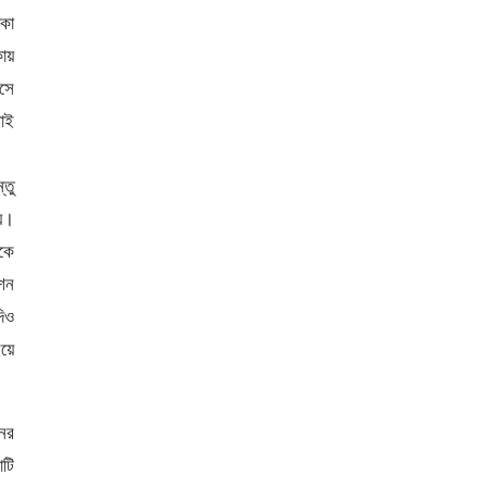
াকা
ায়
এসে
াই
্তু
য়।
কে
কশন
িও
য়ে
নের
াটি