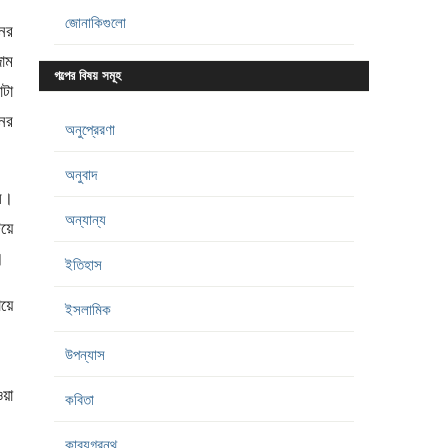
জোনাকিগুলো
নের
াম
গল্পের বিষয় সমূহ
াটা
নের
অনুপ্রেরণা
অনুবাদ
লল।
অন্যান্য
িয়ে
।
ইতিহাস
ায়ে
ইসলামিক
উপন্যাস
ওয়া
কবিতা
কাব্যগ্রন্থ