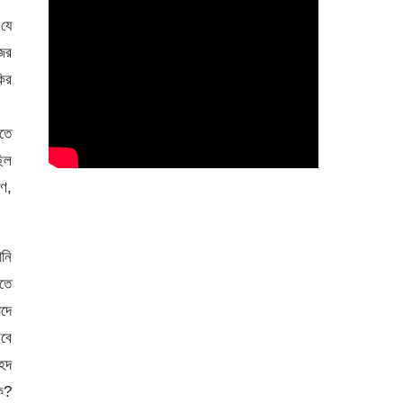
 যে
জের
কির
তে
িল
ণ,
ানি
াতে
াদে
েবে
হেদ
কি?