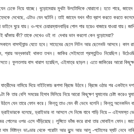
 যেন ঢেকে নিয়ে যাচ্ছে। বুড়োমেয়ার মুখটা উলটোদিকে ঘোরানো। হতে পারে, জাহেদ
জাহেদকে দেখেছে, এটাও যেন ঘটেনি। তাই জাহেদ যখন দাঁত ব্রাশ করতে করতে কলে
শে ডাইনে ঘুরে যায়। ও-পথে চেয়ারম্যানবাড়ির পোল পার হয়েও বাজারে যাওয়া যায়। জা
 ওই ঝাঁকায় কী? তাকে দেখেও ওই না দেখার ভান করলো কেন বুড়োমেয়া?
কালে বাসস্ট্যান্ড যেতে হবে। সাহেবের ছেলে লিটন আর ছেলেবউ আসবে। কাল রা
 প্রায় অন্ধকারই থাকত তখন। জাকির সেইমতো প্রস্তুতিও নিয়েছিল। উঠেওছ
সতে। ফুলতলায় বাস খারাপ হয়েছিল, এইমাত্র ছাড়ল। এতে জাকিরের আরো কিছুক্ষ
াত্রীদের নামিয়ে দিয়ে নাইটকোচ রূপসা ব্রিজে উঠবে। ব্রিজে ওঠার পর একটানে দশ
ণ্টা কি তার বেশি সময়ের হিসাব মিলিয়ে নিয়ে আরো কিছুক্ষণ ঘুমানোর চেষ্টা করেও ঘুম
 উঠলে যেন তারে ফোন করে। কিন্তু তাও যেন কী ভেবে বলেনি। কিন্তু অনেকদিন ব
, ড্রাইভারকে বলেছে, ড্রাইভার না আসলে সে নিজে যাবে গাড়ি নিয়ে – এইসমস্ত ভ
ের পোলের ওপর এসে দাঁড়িয়েছে। লুঙ্গিতে ভাঁজ করে রাখা তার মোবাইল ফোন। জা
 মিষ্টান্ন ভাণ্ডার থেকে পরোটা আর বুন্দে আর আলু -পটোলের ঘ্যাট নেবে না