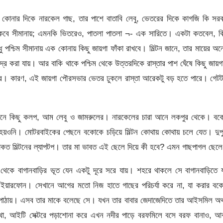
 কোনার দিকে নারকেল গাছ, তার পাশে বাতাবি লেবু, ভেতরের দিকে কাগজি কি সর
 থাকবে সীমানায়; এমনকি ভিতরেও, পাতলা পাতলা ¬- এক সারিতে। একটা কতবেল, ক
 পশ্চিম সীমানায় এক কোনায় কিছু জায়গা ফাঁকা রাখবে। মিল্টন জানে, তার মায়ের অ
্দ্র করা যায়। আর বাকি থাকে পশ্চিম থেকে উত্তরদিকে রাস্তার পাশ ঘেঁষে কিছু জায়
 কচার। কারণ, এই জায়গা পৌরসভার ভেতর ঢুকলে রাস্তা আরেকটু বড় হতে পারে। গেট
ে আনে কিছু কলপ, আম লেবু ও জামরুলের। নারকেলের চারা আনে লকপুর থেকে। বক
 হয়ওনি। মোটরবাইকের পেছনে বকোকে চড়িয়ে মিল্টন কোথায় কোথায় চলে যেত। দুপু
াকত মিল্টনের ল্যাপটপ। তার মা ভাবত এই ছেলে দিয়ে কী হবে? এমন গাছপাগল ছেল
থার থেকে বাগানবাড়ির ভূত যেন একটু দূরে সরে যায়। শহরে থাকলে সে বাগানবাড়িতে 
নে ইয়ারফোন। সেখানে আগের মতো নিজ হাতে গাছের পরিচর্যা করে না, যা করার ব
 পাঠায়। এসব তার মাকে বলেছে সে। যখন তার বাবার জেদাজেদিতে তার আইসমিল অ
থা, আইটি সেক্টরে পড়াশোনা করে এখন নদীর পাড়ে বরফমিলে বসে বরফ বানাও, আব