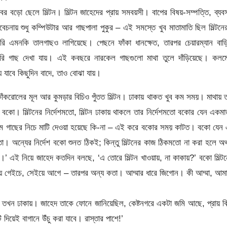
ের বড়ো ছেলে মিল্টন। মিল্টন জাহেদের প্রায় সমবয়সী। বাপের বিষয়-সম্পত্তি, ব্যব
চনায় শুধু কম্পিউটার আর গাছপালা পুকুর – এই সমস্তে খুব মাতামাতি ছিল মিল্টন
ারি এমনকি তালগাছও লাগিয়েছে। পেছনে ফাঁকা ধানক্ষেত, তারপর চেয়ারম্যান বা
-সুপারি গাছ দেখা যায়। এই কবছরে নারকেল গাছগুলো মাথা তুলে দাঁড়িয়েছে। কলম
ে যাবে কিছুদিন বাদে, তাও বোঝা যায়।
কাঁকরোলের মূল আর কুমড়ার বিচিও পুঁতত মিল্টন। ঢাকায় থাকত খুব কম সময়। মাথায় 
। মিল্টনের নির্দেশমতো, মিল্টন ঢাকায় থাকলে তার নির্দেশমতো বকোর যেন একমা
ঠবাদাম গাছের নিচে মাটি দেওয়া হয়েছে কি-না – এই করে বকোর সময় কাটত। বকো যেন
ো। অন্যের নির্দেশ বকো শুনত ঠিকই; কিন্তু মিল্টনের কাজ ঠিকমতো না করা হলে অ
’ এই নিয়ে জাহেদ কতদিন বলছে, ‘এ তোরে মিল্টন খাওয়ায়, না কাকায়?’ বকো মিল্ট
ইয়ে গেইচে, সেইয়ে আগে – তারপর অন্য কতা। আম্মার ধারে জিগোন। কী আম্মা, আম
টন তখন ঢাকায়। জাহেদ তাকে ফোনে জানিয়েছিল, কেষ্টনগরে একটা জমি আছে, প্রায় ব
 দিয়েই বাগানে উঁচু করা যাবে। রাস্তার পাশে!’