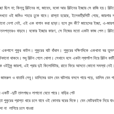
 ছিল না; কিন্তু মিল্টনের মা, জাহেদ, বকো আর মিল্টনের ইচ্ছায় সে রাজি হয়। মিল্ট
তে ওই জমিও শহরে ঢুকে যাবে। রাস্তা হয়েছে, ইলেকট্রিসিটি গেছে, জায়গার দ
কোনো নেশা নেই, এই এক বাগান করা ছাড়া। হলে মন্দ কী? জাহেদের ইচ্ছা, এ-জায়গ
ে বেতনপত্তরও বাড়বে। বকোর ইচ্ছার কারণ, সে নিজের মতো একটা কাজ পেল। মিল্ট
 একপাশে পুকুর কাটল। পুকুরের ঘাট বাঁধাল। পুকুরের দক্ষিণদিকে একখানা ঘর তু
নো থাকবে। শুধু মিল্টন গেলে খোলা। সেখানে বসে একটা ল্যাপটপ নিয়ে মিল্টন কাট
 ওইটুকু জায়গা, এই প্রায় দুই কিলোমিটার, রাতে ফিরে আসতে কোনো সমস্যা নেই
শে জামরুল ও বাতাবি লেবু। ডালিমের ডাল যেন ঘাটলায় বসলে গায়ে পড়ে, ডালিম যেন গ
য় একটি -দুটি তালগাছও লাগানো যেতে পারে। বাড়ির গেট
াস্তা পুকুরের প্রাপ্ত ধারে চলে যাবে ওই কোনার ঘরের দিকে। যেন মোটরবাইক নিয়ে যা
াদা না লাগিয়ে চলে যাওয়া