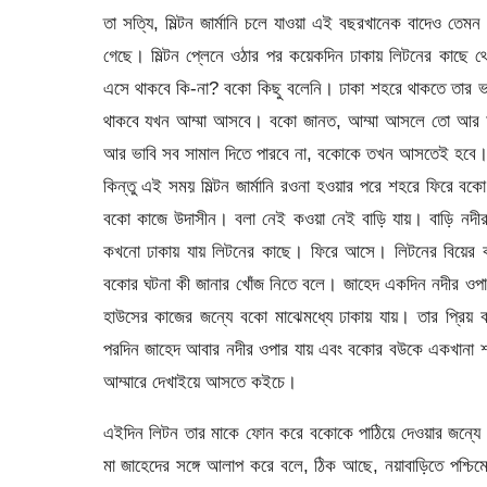
তা সত্যি, মিল্টন জার্মানি চলে যাওয়া এই বছরখানেক বাদেও তেমন 
গেছে। মিল্টন প্লেনে ওঠার পর কয়েকদিন ঢাকায় লিটনের কাছে
এসে থাকবে কি-না? বকো কিছু বলেনি। ঢাকা শহরে থাকতে তার ভ
থাকবে যখন আম্মা আসবে। বকো জানত, আম্মা আসলে তো আর আম
আর ভাবি সব সামাল দিতে পারবে না, বকোকে তখন আসতেই হবে
কিন্তু এই সময় মিল্টন জার্মানি রওনা হওয়ার পরে শহরে ফিরে বক
বকো কাজে উদাসীন। বলা নেই কওয়া নেই বাড়ি যায়। বাড়ি নদী
কখনো ঢাকায় যায় লিটনের কাছে। ফিরে আসে। লিটনের বিয়ের ক
বকোর ঘটনা কী জানার খোঁজ নিতে বলে। জাহেদ একদিন নদীর ওপ
হাউসের কাজের জন্যে বকো মাঝেমধ্যে ঢাকায় যায়। তার প্রি
পরদিন জাহেদ আবার নদীর ওপার যায় এবং বকোর বউকে একখানা 
আম্মারে দেখাইয়ে আসতে কইচে।
এইদিন লিটন তার মাকে ফোন করে বকোকে পাঠিয়ে দেওয়ার জন্যে। 
মা জাহেদের সঙ্গে আলাপ করে বলে, ঠিক আছে, নয়াবাড়িতে পশ্চি