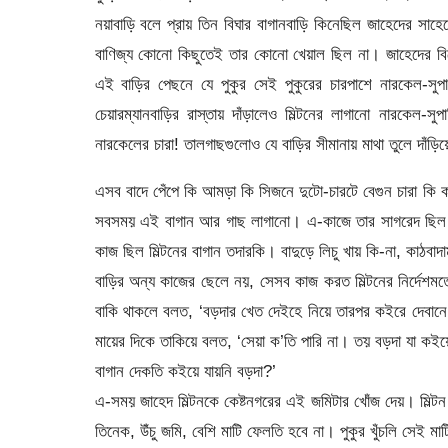
নয়াবাড়ি বলে প্রায় তিন বিঘার বাগানবাড়ি কিনেছিল জাহেদের সাহেব
বাণিজ্য কোনো কিছুতেই তার কোনো খেয়াল ছিল না। জাহেদের বিবে
এই বাড়ির পেছনে যে পুকুর সেই পুকুরের চারপাশে নারকেল-সুপ
চেয়ারম্যানবাড়ির রাস্তায় দাঁড়ালেও মিল্টনের লাগানো নারকেল
নারকেলের চারা! তালগাছগুলোও যে বাড়ির সীমানায় মাথা তুলে দাঁড়িয়
এসব বাদে পেঁপে কি আমড়া কি সিজনে দুটো-চারটে বেগুন চারা কি 
সবসময় এই বাগান আর গাছ লাগানো। এ-কাজে তার সাগরেদ ছিল বকো
কাজ ছিল মিল্টনের বাগান তদারকি। বাদুড়ে লিচু খায় কি-না, কা
বাড়ির অন্য কাজের ছেলে নয়, সেসব কাজ করত মিল্টনের নির্দেশমত
বাকি থাকলে বলত, ‘বড়দার খেত দেইহে নিয়ে তারপর কইরে দেবানে।
মায়ের দিকে তাকিয়ে বলত, ‘সেয়া ক’তি পারি না। তয় বড়দা যা ক
বাগান দেকতি কইয়ে যায়নি বড়দা?’
এ-সময় জাহেদ মিল্টনকে কেষ্টনগরের এই জমিটার খোঁজ দেয়। মিল্
তিনেক, উঁচু জমি, বেশি মাটি ফেলতি হবে না। পুকুর খুঁচলি সেই মাটি