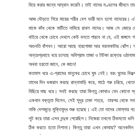
বিয়ে করার জন্যে আহ্বান করেনি। তাই নাদের মণ্ডলের জীবনে ত
আজ দৌড়তে গিয়ে মায়ের শরীর বেশ ভারী মনে হলো নাদেরের। এই 
মাকে কাঁধ থেকে মাটিতে নামিয়ে রাখল নাদের। আজ সে জোরে জ
বাইরে থেকে চোখে দেখলে কেউ বলতে পারবে না যে, এই জঙ্গলে
অগুনতি বাঁশবন। আরো আছে হারগোজা আর ময়নাকাটার ঝোঁপ। অথ
অন্তঃপ্রবাহে বয়ে চলেছে অবিশ্রাম তাজা ও টাটকা রক্তের ওঠানামা।
অথবা হয়তো জানে, কে জানে!
কতমাস ধরে এ-গ্রামের মানুষের চোখে ঘুম নেই। বরং ঘুমের ব
তাদের দিন গুজরান করছে রান্নাবাড়ি করে, মাঠে গরু চরিয়ে, খেত
বিছিয়ে মাছ ধরে। সবই করছে তারা কিন্তু কোথাও যেন কোনো স্বত
একখান বক্তৃতা দিলেন, সেই সুদূর ঢাকা শহরে, তারপর থেকে 
নাকি দেশজুড়ে মুক্তিযুদ্ধ শুরু হয়েছে। এই তো নাদের মোল্লার গঞ্
লুট করে তারা এসব বন্দুক পেয়েছিল। নিজেরা তখনো ঠিকমতো গুলি 
ঠিক করতে হতো নিশানা। কিন্তু তারা এখন কোথায়? অনেকদিন তাদ