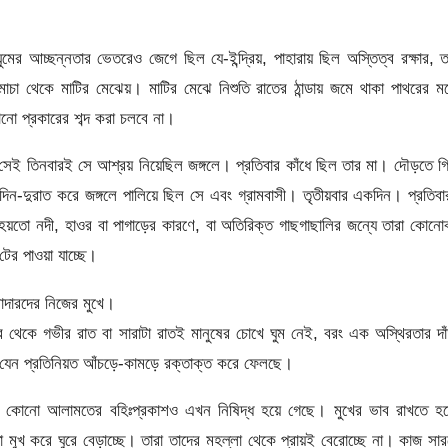
ঘুমের আচ্ছন্নতার ভেতরেও জেগে ছিল যে-ইন্দ্রিয়, পাহারায় ছিল অস্তিত্ব রক্ষার, 
াচা থেকে মাটির মেঝেয়। মাটির মেঝে নিশুতি রাতের ঠান্ডায় জমে থাকা পাথরের 
ো প্রকারের শব্দ করা চলবে না।
 তিনবারই সে আশ্রয় নিয়েছিল জঙ্গলে। প্রতিবার কাঁধে ছিল তার মা। দৌড়তে গ
ুদিন-দুরাত করে জঙ্গলে পালিয়ে ছিল সে এবং গ্রামবাসী। তৃতীয়বার একদিন। প্রতিব
হয়তো নদী, হাওর বা পাগাড়ের কারণে, বা অতিরিক্ত গাছগাছালির জন্যে তারা কোনো
র পাওয়া যাচ্ছে।
াদারদের নিজের মুখে।
েকে গভীর রাত বা সারাটা রাতই মানুষের চোখে ঘুম নেই, বরং এক অস্থিরতার দা
কে যেন প্রতিনিয়ত আঁচড়ে-কামড়ে রক্তাক্ত করে ফেলছে।
োনো আলামতের বহিঃপ্রকাশও এখন নিষিদ্ধ হয়ে গেছে। মুখের ভাব রাখতে হচ্
মতো মুখ করে ঘুরে বেড়াচ্ছে। তারা তাদের মহল্লা থেকে প্রায়ই বেরোচ্ছে না। কাজ সা