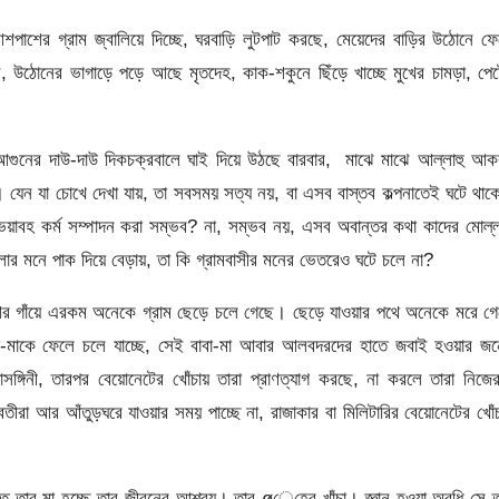
 আশপাশের গ্রাম জ্বালিয়ে দিচ্ছে, ঘরবাড়ি লুটপাট করছে, মেয়েদের বাড়ির উঠোনে ফ
 উঠোনের ভাগাড়ে পড়ে আছে মৃতদেহ, কাক-শকুনে ছিঁড়ে খাচ্ছে মুখের চামড়া, পে
 আগুনের দাউ-দাউ দিকচক্রবালে ঘাই দিয়ে উঠছে বারবার, মাঝে মাঝে আল্লাহু আ
যেন যা চোখে দেখা যায়, তা সবসময় সত্য নয়, বা এসব বাস্তব কল্পনাতেই ঘটে থা
য়াবহ কর্ম সম্পাদন করা সম্ভব? না, সম্ভব নয়, এসব অবান্তর কথা কাদের মোল্
লার মনে পাক দিয়ে বেড়ায়, তা কি গ্রামবাসীর মনের ভেতরেও ঘটে চলে না?
াশের গাঁয়ে এরকম অনেকে গ্রাম ছেড়ে চলে গেছে। ছেড়ে যাওয়ার পথে অনেকে মরে গ
বা-মাকে ফেলে চলে যাচ্ছে, সেই বাবা-মা আবার আলবদরদের হাতে জবাই হওয়ার জন
সঙ্গিনী, তারপর বেয়োনেটের খোঁচায় তারা প্রাণত্যাগ করছে, না করলে তারা নিজে
তীরা আর আঁতুড়ঘরে যাওয়ার সময় পাচ্ছে না, রাজাকার বা মিলিটারির বেয়োনেটের খোঁ
্তু তার মা হচ্ছে তার জীবনের আশ্রয়। তার øেহের খাঁচা। জ্ঞান হওয়া অবধি সে 