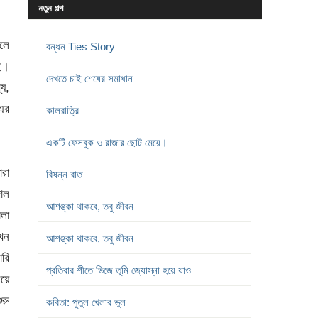
নতুন গল্প
গলে
বন্ধন Ties Story
ে।
দেখতে চাই শেষের সমাধান
য,
এর
কালরাত্রি
একটি ফেসবুক ও রাজার ছোট মেয়ে।
রা
বিষন্ন রাত
জাল
আশঙ্কা থাকবে, তবু জীবন
োলা
খন
আশঙ্কা থাকবে, তবু জীবন
ারি
প্রতিবার শীতে ভিজে তুমি জ্যোস্না হয়ে যাও
িয়ে
ুরু
কবিতা: পুতুল খেলার ভুল