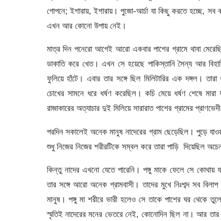
গোপনে; ইশারায়, ইশারায়। পুজো-আর্চা যা কিছু করতে হচ্ছে, সব ব
এখন আর কোনো উপায় নেই।
মাত্র দিন পনেরো আগেই আরো একবার পাশের গ্রামে থাবা মেরে
ডাকাতি করে খেত। এখন সে হয়েছে পাকিস্তানি সৈন্য আর বিহা
ফুলিয়ে হাঁটে। এবার তার সঙ্গে ছিল মিলিটারির এক দঙ্গল। তার
চোখের সামনে ধরে ধর্ষণ করেছিল। কচি মেয়ে ধর্ষণ শেষে মার
রাজাকারের অত্যাচার দুই মিলিয়ে সারারাত পাশের গ্রামের প্রাণভে
পরদিন সকালেই অনেক মানুষ নাদেরের গ্রাম ছেড়েছিল। পুড়ে যাও
শুধু নিজের নিজের শরীরটিকে সম্বল করে তারা পাড়ি দিয়েছিল অচে
কিন্তু নাদের এখনো যেতে পারেনি। পঙ্গু মাকে ফেলে সে কোথা
তার সঙ্গে আরো অনেক গ্রামবাসী। তাদের মুখে নিঃশব্দ সব বিল
মানুষ। পঙ্গু মা শরীরে ভারী হলেও সে তাকে পাশের ঘর থেকে তু
স্মৃতিই নাদেরের মনের ভেতরে নেই, কোনোদিন ছিল না। আর তার ম