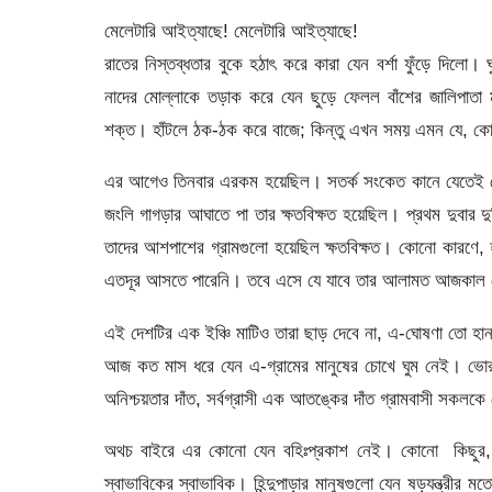
মেলেটারি আইত্যাছে! মেলেটারি আইত্যাছে!
রাতের নিস্তব্ধতার বুকে হঠাৎ করে কারা যেন বর্শা ফুঁড়ে দিলো। 
নাদের মোল্লাকে তড়াক করে যেন ছুড়ে ফেলল বাঁশের জালিপাতা ম
শক্ত। হাঁটলে ঠক-ঠক করে বাজে; কিন্তু এখন সময় এমন যে, কোন
এর আগেও তিনবার এরকম হয়েছিল। সতর্ক সংকেত কানে যেতেই সেই
জংলি গাগড়ার আঘাতে পা তার ক্ষতবিক্ষত হয়েছিল। প্রথম দুবার দ
তাদের আশপাশের গ্রামগুলো হয়েছিল ক্ষতবিক্ষত। কোনো কারণে, 
এতদূর আসতে পারেনি। তবে এসে যে যাবে তার আলামত আজকাল টে
এই দেশটির এক ইঞ্চি মাটিও তারা ছাড় দেবে না, এ-ঘোষণা তো হান
আজ কত মাস ধরে যেন এ-গ্রামের মানুষের চোখে ঘুম নেই। ভোর থ
অনিশ্চয়তার দাঁত, সর্বগ্রাসী এক আতঙ্কের দাঁত গ্রামবাসী সকল
অথচ বাইরে এর কোনো যেন বহিঃপ্রকাশ নেই। কোনো কিছুর, ক
স্বাভাবিকের স্বাভাবিক। হিন্দুপাড়ার মানুষগুলো যেন ষড়যন্ত্রীর 