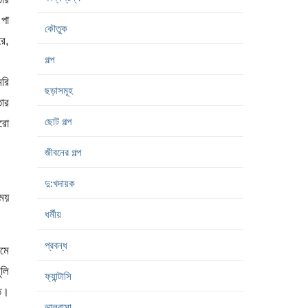
 পা
কৌতুক
রে,
গল্প
মরি
ছড়াসমূহ
তার
ছোট গল্প
রো
জীবনের গল্প
দু:খদায়ক
ময়
ধর্মীয়
প্রবন্ধ
মে
লি
ফ্যান্টাসি
ুত।
ভালবাসা