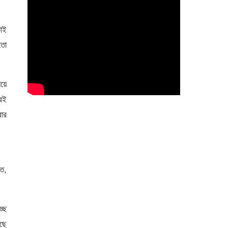
তাই
মতো
িয়ে
ারই
বার
ঁত,
ছে
রছে