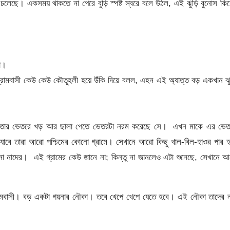
 চলেছে। একসময় থাকতে না পেরে বুড়ি স্পষ্ট স্বরে বলে উঠল, এই ঝুড়ি বুনোস কি
া।
। গ্রামবাসী কেউ কেউ কৌতূহলী হয়ে উঁকি দিয়ে বলল, এহন এই অ্যাত্ত বড় একখান ঝ
করে তার ভেতরে খড় আর ছালা পেতে ভেতরটা নরম করেছে সে। এখন মাকে এর ভেত
লে যাবে তারা আরো পশ্চিমের কোনো গ্রামে। সেখানে আরো কিছু খাল-বিল-হাওর পার 
ে না নাদের। এই গ্রামের কেউ জানে না; কিন্তু না জানলেও এটা শুনেছে, সেখানে 
বাসী। বড় একটা গয়নার নৌকা। তবে খেপে খেপে যেতে হবে। এই নৌকা তাদের ন