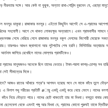
ড় নীরবতার সঙ্গে। আর কেউ না বুঝুক, অন্তত রাধা-গোবিন্দ বুঝবেন যে, এছাড়া মানু
ছিল মনসুর ডাকুয়া। রাজাকার মনসুর। এইতো কিছুদিন আগেই সে এ-গ্রামের আশেপা
রিদের সহযোগী। আগে সে থাকত লোকচক্ষুর অন্তরালে। এখন গ্রামবাসীর সামনে ব
া ধ্বংসযজ্ঞ শেষে বেরিয়ে গেলে রাজাকার মনসুর বকুল বেগমের কিশোরী মেয়েকে সক
া যায়। তারপরও আগুন জ্বালানো আর লুটপাটের শেষ হয়নি। মিলিটারির অত্যাচার 
দী আর্তনাদ জাগিয়ে রেখেছিল নাদের মোল্লার গ্রামটিকেও।
য়া গ্রামের মানুষজনও অনেকে ছিল তাদের ভেতরে। টাকা-পয়সা কাপড়-চোপড় সব হার
না সেই সীমান্তের দিকে।
য় যাবে? আজও রাতের আঁধারে শত্র“র আগমন হয়েছে শুনে সে মাকে কাঁধে তুলে দৌ
াপ। এ বিলাপ শুধু শরীরের প্রতিটি øায়ু একটু একটু করে খেয়ে ফেলে। নাদের বলশ
লে কাঁধে নিয়ে দৌড়তে পারে। নাদের ছোট থাকতেই তার মা বিধবা। বস্তুত বাবার ক
া ছেলেবেলা থেকে এমনই পঙ্গু আর বিধবা যে, গ্রামের কোনো পুরুষই তাকে দ্বিতীয়