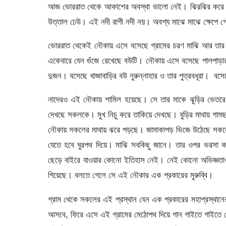
আজ ভোররাত থেকে আকাশের অবস্থা ভালো নেই। ঝিরঝির করে বৃষ
উত্তাল ঢেউ। এই নদী রাগী নদী নয়। অবশ্য মাঝে মাঝে ক্ষেপে 
ভোররাত থেকেই নৌকায় এসে বসেছে গ্রামের চরণ মাঝি আর তার ছ
একেবারে যেন গুঁজে রেখেছে বউটি। নৌকায় এসে বসেছে পালপাড়ার
দুজন। বসেছে খাজাবাড়ির বউ নুরুন্নাহার ও তার পুত্রবধূরা। বস
নাদেরও এই নৌকায় শামিল হয়েছে। সে তার মাকে ঝুড়ির ভেতরে 
দেখছে সকলকে। মুখ নিচু করে তাকিয়ে দেখছে। বুড়ির মাথায় গামছা দি
নৌকায় সকলের মাথায় ঝরে পড়ছে। জামাকাপড় ভিজে উঠেছে সকলের
যেতে হবে ঘুরপথ দিয়ে। মাঝি সবকিছু জানে। তার ওপর ভরসা করে
ছেড়ে বাইরে যাওয়ার কোনো ইতিহাস নেই। নেই কোনো অভিজ্ঞতাও। শু
গিয়েছে। বলতে গেলে সে এই নৌকার এক প্রকারের মুরুব্বি।
গ্রাম থেকে সকলের এই প্রস্থান যেন এক প্রকারের মহাপ্রস্থানে
আসবে, ফিরে এসে এই গ্রামের মেঠোপথ দিয়ে গান গাইতে গাইতে হ