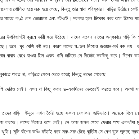
েবেলায় পোলিও হয়ে সরু হয়ে গেছে, কিন্তু তার মাথা পরিষ্কার। বাড়ির উঠোনে কেউ
ও তার মায়ের কণ্ঠ বেশ জোরালো এবং খটখটে। দরকার হলে চিৎকার করে বলে উঠতে পা
ীরের উপরিভাগটা ক্রমে ভারী হয়ে উঠেছে। নাদের যতবার রাতের অন্ধকারে পড়ি কি 
 হয়েছে। তবে খুব বেশি কষ্ট নয়। কারণ নাদের মণ্ডল নিজেও জওয়ান-মর্দ কম নয়। 
ার বাবার রেখে যাওয়া তিন একর ধানি জমিতে সে নিজেই সবকিছু করে। বিশেষ কা
লুকাতে পারত না, বাড়িতে ফেলে যেতে হতো; কিন্তু নাদের পেরেছে।
শি দেরিও নেই। এখন যা কিছু করার দু-একদিনের ভেতরেই করতে হবে। অযথা স
তাদের বাড়ি। উনুনে এখন তৈরি হচ্ছে সকাল বেলাকার জাউভাত। অনেকে বিলে নে
 কাজ করতে। নাদের নিজেও বসে নেই। সে আজ জঙ্গল থেকে ফেরার পথে একঝাঁপা মু
ি। মুলি বাঁশের কঞ্চি ফাঁড়াই করে সরু-সরু চেঁছে ঝুড়িটা সে বেশ বুনে তুলছে দ্র