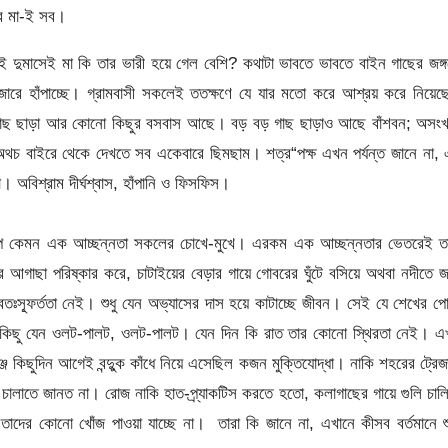
ার মা-ই সব।
দুমাসেই মা কি তার ভারী হয়ে গেল বেশি? কথাটা ভাবতে ভাবতে বাইন গাছের জঙ্
োরে হাঁপাচ্ছে। গ্রামবাসী সকলেই ততক্ষণে যে যার মতো করে আশ্রয় করে নিয়েছ
 গাছ ছাড়া আর কোনো কিছুর বসবাস আছে। বড় বড় গাছ ছাড়াও আছে বাঁশবন; অসংখ্
চ বাইরে থেকে দেখতে সব একেবারে ছিমছাম। শত্র“পক্ষ এখন পর্যন্ত জানে না, 
 অবিশ্রাম দীর্ঘশ্বাস, হাঁপানি ও ফিসফিস।
িকল্প কেমন এক আচ্ছন্নতা সকলের চোখে-মুখে। এরকম এক আচ্ছন্নতার ভেতরেই তা
ের আগাছা পরিষ্কার করে, চাটাইয়ের বেড়ার গায়ে গোবরের ঘুঁটে বসিয়ে অথবা নদীতে 
ঃস্ফূর্ততা নেই। শুধু যেন অভ্যাসের দাস হয়ে কাটাচ্ছে জীবন। সেই যে শেখের প
সবকিছু যেন ওলট-পালট, ওলট-পালট। যেন দিন কি রাত তার কোনো স্থিরতা নেই। এ
জে কিছুদিন আগেই বন্দুুক কাঁধে নিয়ে এসেছিল কজন মুক্তিযোদ্ধা। নাকি শহরের ট্রেজ
চালাতে জানত না। রোজ নাকি হাত-প্র্যাকটিস করতে হতো, কলাগাছের গায়ে গুলি চাল
ের কোনো খোঁজ পাওয়া যাচ্ছে না। তারা কি জানে না, এখানে কীসব বর্তমানে শ