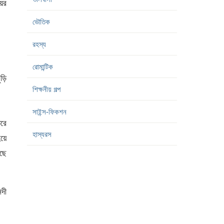
য়ের
ভৌতিক
রহস্য
রোমান্টিক
ুড়ি
শিক্ষনীয় গল্প
সাইন্স-ফিকশন
রে
হাস্যরস
হয়ে
আছে
দী