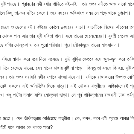
্টি পড়ছে। শ্রাবণের নদী বর্ষার পানিতে থই-থই। তার ওপর নদীতে আজ মাঝে মাঝ
গেলে কিছু তাণ্ডব ঘটিয়ে ফেলে। তবে বছরের অধিকাংশ সময় সে পড়ে থাকে চুপচাপ।
েলে ও ছেলের বউ। বউয়ের কোলে দুবছরের বাচ্চা। বাচ্চাটিকে নিজের আঁচলের ত
 মোদক পাল আর তার স্ত্রী সবিতা পাল। সঙ্গে তাদের ছেলেমেয়েরা। যুবতী মেয়েও 
েছে সগির মোস্তফা ও তার পুরো পরিবার। পুরো নৌকাজুড়ে তাদের মালসামান।
বসিয়ে মাথায় করে বয়ে নিয়ে এসেছে। বুড়ি ঝুড়ির ভেতরে বসে জুল-জুল করে তাকি
য়ে রেখেছে নাদের, যেন মায়ের মাথায় বৃষ্টি না পড়ে। কিন্তু তা বললে কি হয়, বৃষ্টি
। তার ওপর সরাসরি নদীর ওপারে যাওয়া যাবে না। ওদিকে রাজাকারের উৎপাত বেশ
ই সকলের এই অনির্দিষ্টের দিকে যাত্রা। এই নৌকার যাত্রীদের অধিকাংশেরই গ্
ধু পাটের দালাল সগির মোস্তফা ছাড়া। সে পূর্ব পাকিস্তানের রাজধানী ঢাকা পর্য
র মতো। যেন তীর্থযাত্রায় বেরিয়েছে যাত্রীরা। কে, কখন, কবে এই গ্রামে আবার ফ
েঁটে যাবে আবার কে বলতে পারে?