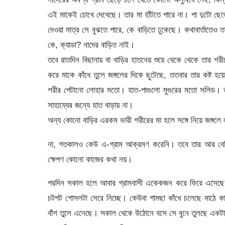
এই মাকেই চোখে দেখেছে। তার মা হাঁটতে পারে না। পা দুটো ছেল
দেওয়া মাত্র সে বুঝতে পারে, কে বাড়িতে ঢুকেছে। কথাবার্তাতে
কে, ক্যাডা? নাদের বাড়িত নাই।
তবে রাতদিন বিছানায় বা বাড়ির হাতনেয় শুয়ে থেকে থেকে তার শর
করে মাকে কাঁধে তুলে জঙ্গলের দিকে ছুটেছে, ততবার তার কষ্ট
শরীর পেটানো লোহার মতো। হাত-পাগুলো মুগুরের মতো সলিড। ত
সাহায্যের জন্যে হাত বাড়ায় না।
অন্য কোনো বাড়ির এরকম ভারী শরীরের মা হলে সঙ্গে নিয়ে জঙ্গলে 
না, গতকালও কেউ এ-গ্রাম আক্রমণ করেনি। তবে তার আর বে
ক্ষেপণ কোনো কাজের কথা নয়।
পরদিন সকাল হলে আবার গ্রামবাসী একেকজন করে ফিরে এসেছে 
চটপট গোসলটা সেরে নিচ্ছে। কেউবা গামছা কাঁধে চলেছে মাঠে
বাঁশ তুলে এনেছে। সকাল থেকে উঠোনে বসে সে বুনে তুলছে একটা ঝুড়