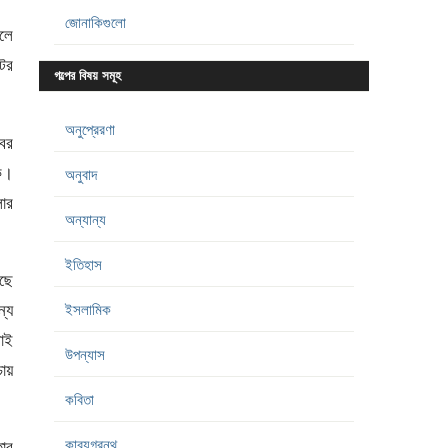
জোনাকিগুলো
েলে
টের
গল্পের বিষয় সমূহ
অনুপ্রেরণা
কবর
কে।
অনুবাদ
লার
অন্যান্য
ইতিহাস
েছে
্যে
ইসলামিক
রাই
উপন্যাস
চায়
কবিতা
কাব্যগ্রন্থ
তার