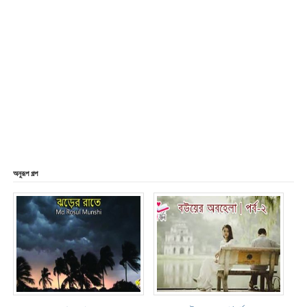
অনুরূপ গল্প