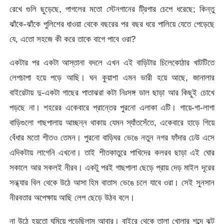
রেখে গুলি ছুড়েছে, পাগলের মতো স্টেনগানের ট্রিগার চেপে ধরেছে; কিন্তু
ঝাঁকে-ঝাঁকে পুলিশের ধাওয়া থেকে বছরের পর বছর ধরে পালিয়ে যেতে পেড়েছে
যে, এতো সহজে কী করে তাকে বাগে পাবে ওরা?
একটার পর একটা আস্তানা বদলে এখন এই বাড়িটার চিলেকোঠার খাটটিতে
লেপচাপা হয়ে পড়ে আছি। ঘন কুয়াশা এমন ভারী হয়ে আছে, জানালার
বাইরেটায় দু-একটা গাছের পাতাঝরা কটা নিঃসঙ্গ ডাল ছাড়া আর কিছুই চোখে
পড়ছে না। শহরের একেবারে প্রান্তের পুরনো এলাকা এটি। গায়ে-গা-লাগা
বাড়িগুলো গাছপালায় আচ্ছন্ন থাকায় যেমন স্যাঁতসেঁতে, একেবারে হাড়ে গিয়ে
বেঁধার মতো শীতও তেমন। পুরনো বাড়িঘর ভেঙে নতুন নগর ফাঁদার ঢেউ এসে
এদিকটায় লাগেনি এখনো। তাই শীতকাতুরে পাখিদের কলরব ছাড়া এই ঘোর
সকালে আর সকলই নীরব। একটু পরই গাছপালা ছেড়ে প্রায় দেড় মাইল দূরের
সন্ধ্যার বিল থেকে উঠে আসা হিম বাতাস ভেঙে চলে যাবে ওরা। সেই সুনসান
নীরবতার অপেক্ষায় আছি লেপ ছেড়ে উঠব বলে।
না উঠে হয়তো ঘুমিয়ে পড়েছিলাম আবার। বাইরে থেকে তালা খোলার শব্দে ঝট