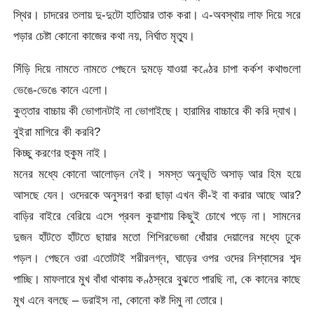
স্থির। চাদরের তলায় দু-দুটো হাতিয়ার তাক করা। এ-অবস্থায় লাফ দিয়ে সরে
পড়ার চেষ্টা কোনো কাজের কথা নয়, নির্ঘাত মৃত্যু।
সিঁড়ি দিয়ে নামতে নামতে পেছনে দুমড়ে যাওয়া কণ্ঠের চাপা কর্কশ কথাগুলো
ভেঙে-ভেঙে কানে এলো।
কুত্তার বাচ্চায় কী ভোগানটাই না ভোগাইছে। হারামির বাচ্চারে কী করি দ্যাখ।
বুইরা মাগিরে কী করবি?
কিচ্ছু করণের হুকুম নাই।
মনের মধ্যে কোনো আলোড়ন নেই। সমস্ত অনুভূতি অসাড় আর হিম হয়ে
আসছে যেন। ওদেরকে অনুসরণ করা ছাড়া এখন কী-ই বা করার আছে আর?
বাড়ির বাইরে বেরিয়ে এসে প্রবল কুয়াশায় কিছুই চোখে পড়ে না। সামনের
দুজন হাঁটতে হাঁটতে ছায়ার মতো শিশিরভেজা ধোঁয়ার দেয়ালের মধ্যে ঢুকে
পড়ল। পেছনে ওরা এতোটাই শরীরলগ্ন, ঘাড়ের ওপর ওদের নিশ্বাসের শব্দ
পাচ্ছি। মাফলারে মুখ বাঁধা থাকায় কণ্ঠস্বরে বুঝতে পারছি না, কে কানের কাছে
মুখ এনে বলছে – ডরাইস না, কোনো কষ্ট দিমু না তোরে।