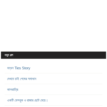
নতুন গল্প
বন্ধন Ties Story
দেখতে চাই শেষের সমাধান
কালরাত্রি
একটি ফেসবুক ও রাজার ছোট মেয়ে।