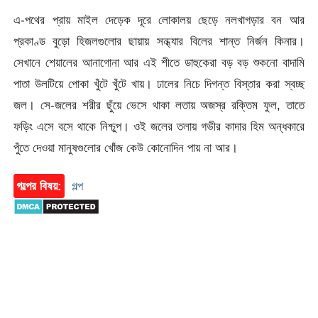
এ-পথের প্রায় মাইল দেড়েক দূরে লোকালয় ছেড়ে নলখাগড়ার বন আর
প্রকাণ্ড বুড়ো হিজলগুলোর ছায়ায় সন্ধ্যার বিলের শান্ত নির্জন কিনার।
সেখানে শেয়ালের আনাগোনা আর এই শীতে ডাহুকেরা বড় বড় শুকনো বাদামি
পাতা উলটিয়ে পোকা খুঁটে খুঁটে খায়। ঢালের নিচে দিগন্ত বিস্তার করা স্বচ্ছ
জল। সে-জলের শরীর ছুঁয়ে ভেসে থাকা লতায় অজস্র রক্তিম ফুল, তাতে
ফড়িং এসে বসে থাকে নিশ্চুপ। ওই জলের তলায় গভীর কাদার হিম অন্ধকারে
পুঁতে দেওয়া মানুষগুলোর খোঁজ কেউ কোনোদিন পায় না আর।
গল্পের বিষয়:
গল্প