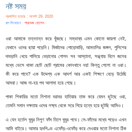
নষ্ট সময়
প্রকাশিত হয়েছে : আগস্ট 29, 2020
গল্প লিখেছেন :
পারভেজ হোসেন
ওরা আমাকে তন্নতন্ন করে খুঁজছে। সম্ভাব্য এমন কোনো জায়গা নেই,
যেখানে ওদের ছায়া পড়েনি। মির্জাদের পোড়োবাড়ি, আমতলির জঙ্গল, পুলিশের
দাবড়ানি খেয়ে পালিয়ে বেড়ানোর গোপন সব আস্তানা, সন্ধ্যায় বিলে জলের
মধ্যে ভেসে থাকা ছোট ছোট গ্রামের কোনখানে নয়! কিন্তু পেলো না ওরা।
কী করে পাবে? এক উদ্দেশ্য এক আদর্শ আর একই শিক্ষণে বেড়ে উঠেছি
আমরা। আজ না-হয় পথ আলাদা হয়ে গেছে।
পাকা শিকারির মতো নিশানা বরাবর হাতিয়ার তাক করে যেমন ছুটছে ওরা,
তেমনি সমান দক্ষতায় ওদের লক্ষ্য থেকে সরে গিয়ে হন্যে হয়ে ছুটছি আমিও।
এ যেন হর্তেল ঘুঘুর নিপুণ ফাঁদ তিলে ঘুঘুর পথে। সে-ফাঁদের মধ্যে পড়েও এখন
আমি বাইরে। আমার হৃদপিণ্ড এফোঁড়-ওফোঁড় করে দেওয়ার মতো নিশানা ঠিক