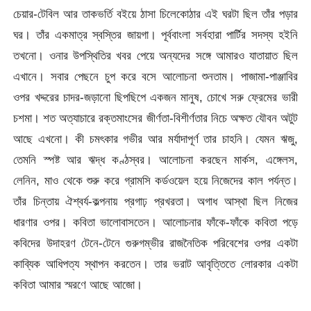
চেয়ার-টেবিল আর তাকভর্তি বইয়ে ঠাসা চিলেকোঠার এই ঘরটা ছিল তাঁর পড়ার
ঘর। তাঁর একমাত্র স্বস্তির জায়গা। পূর্ববাংলা সর্বহারা পার্টির সদস্য হইনি
তখনো। ওনার উপস্থিতির খবর পেয়ে অন্যদের সঙ্গে আমারও যাতায়াত ছিল
এখানে। সবার পেছনে চুপ করে বসে আলোচনা শুনতাম। পাজামা-পাঞ্জাবির
ওপর খদ্দরের চাদর-জড়ানো ছিপছিপে একজন মানুষ, চোখে সরু ফ্রেমের ভারী
চশমা। শত অত্যাচারে রক্তমাংসের জীর্ণতা-বিশীর্ণতার নিচে অক্ষত যৌবন অটুট
আছে এখনো। কী চমৎকার গভীর আর মর্যাদাপূর্ণ তার চাহনি। যেমন ঋজু,
তেমনি স্পষ্ট আর ঋদ্ধ কণ্ঠস্বর। আলোচনা করছেন মার্কস, এঙ্গেলস,
লেনিন, মাও থেকে শুরু করে গ্রামসি কর্ডওয়েল হয়ে নিজেদের কাল পর্যন্ত।
তাঁর চিন্তায় ঐশ্বর্য-কল্পনায় প্রগাঢ় প্রখরতা। অগাধ আস্থা ছিল নিজের
ধারণার ওপর। কবিতা ভালোবাসতেন। আলোচনার ফাঁকে-ফাঁকে কবিতা পড়ে
কবিদের উদাহরণ টেনে-টেনে গুরুগম্ভীর রাজনৈতিক পরিবেশের ওপর একটা
কাব্যিক আধিপত্য স্থাপন করতেন। তার ভরাট আবৃত্তিতে লোরকার একটা
কবিতা আমার স্মরণে আছে আজো।