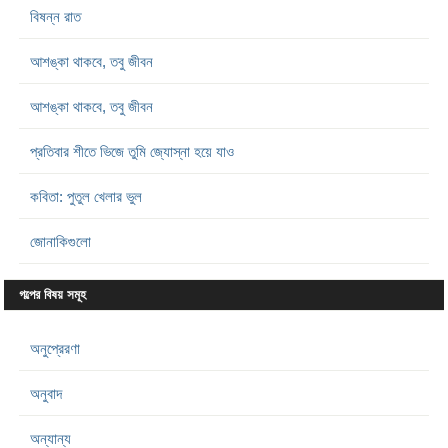
বিষন্ন রাত
আশঙ্কা থাকবে, তবু জীবন
আশঙ্কা থাকবে, তবু জীবন
প্রতিবার শীতে ভিজে তুমি জ্যোস্না হয়ে যাও
কবিতা: পুতুল খেলার ভুল
জোনাকিগুলো
গল্পের বিষয় সমূহ
অনুপ্রেরণা
অনুবাদ
অন্যান্য