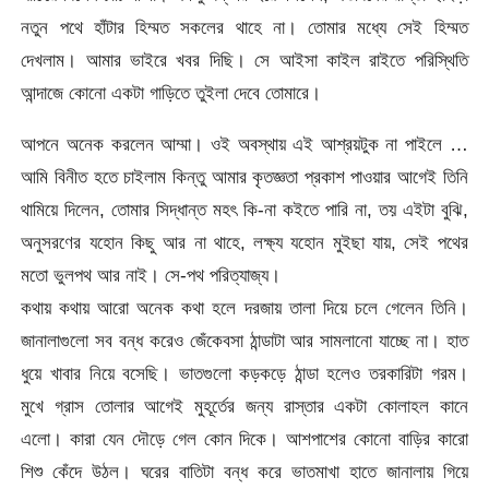
নতুন পথে হাঁটার হিম্মত সকলের থাহে না। তোমার মধ্যে সেই হিম্মত
দেখলাম। আমার ভাইরে খবর দিছি। সে আইসা কাইল রাইতে পরিস্থিতি
আন্দাজে কোনো একটা গাড়িতে তুইলা দেবে তোমারে।
আপনে অনেক করলেন আম্মা। ওই অবস্থায় এই আশ্রয়টুক না পাইলে …
আমি বিনীত হতে চাইলাম কিন্তু আমার কৃতজ্ঞতা প্রকাশ পাওয়ার আগেই তিনি
থামিয়ে দিলেন, তোমার সিদ্ধান্ত মহৎ কি-না কইতে পারি না, তয় এইটা বুঝি,
অনুসরণের যহোন কিছু আর না থাহে, লক্ষ্য যহোন মুইছা যায়, সেই পথের
মতো ভুলপথ আর নাই। সে-পথ পরিত্যাজ্য।
কথায় কথায় আরো অনেক কথা হলে দরজায় তালা দিয়ে চলে গেলেন তিনি।
জানালাগুলো সব বন্ধ করেও জেঁকেবসা ঠান্ডাটা আর সামলানো যাচ্ছে না। হাত
ধুয়ে খাবার নিয়ে বসেছি। ভাতগুলো কড়কড়ে ঠান্ডা হলেও তরকারিটা গরম।
মুখে গ্রাস তোলার আগেই মুহূর্তের জন্য রাস্তার একটা কোলাহল কানে
এলো। কারা যেন দৌড়ে গেল কোন দিকে। আশপাশের কোনো বাড়ির কারো
শিশু কেঁদে উঠল। ঘরের বাতিটা বন্ধ করে ভাতমাখা হাতে জানালায় গিয়ে