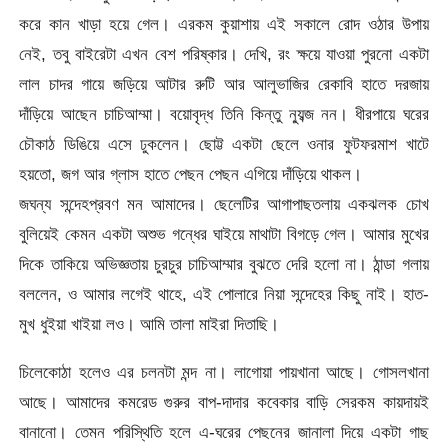
করে কান খাড়া হয়ে গেল। এরকম কুয়াশায় এই সকালে রোদ ওঠার উপায়
নেই, তবু বাইরেটা এখন বেশ পরিষ্কার। দেখি, রং ক্ষয়ে যাওয়া পুরনো একটা
লাল চাদর গায়ে জড়িয়ে আটার রুটি আর আলুভাজির রেকাবি হাতে দরজায়
দাঁড়িয়ে আছেন চাচিআম্মা। বয়োবৃদ্ধ তিনি কিন্তু ন্যুব্জ নন। ধীরপায়ে ঘরের
চৌকাঠ ডিঙিয়ে এসে ঢুকলেন। ছোট্ট একটা ছেলে ওনার ফুটফরমাশ খাটে
হয়তো, জগ আর গ্লাস হাতে পেছন পেছন এগিয়ে দাঁড়িয়ে থাকল।
জঘন্য সন্দেহপ্রবণ মন আমাদের। ছেলেটির আগাপাছতলায় একঝলক চোখ
বুলিয়েই কেমন একটা অশুভ গন্ধের ঘাইয়ে মাথাটা বিগড়ে গেল। আমার মুখের
দিকে তাকিয়ে অভিজ্ঞতায় চুরচুর চাচিআম্মার বুঝতে দেরি হলো না। ঠান্ডা গলায়
বললেন, ও আমার লগেই থাহে, এই পোলারে নিয়া সন্দেহের কিছু নাই। হাত-
মুখ ধুইয়া খাইয়া লও। আমি তালা মাইরা দিতাছি।
চিলেকোঠা হলেও এর চলনটা মন্দ না। লাগোয়া পায়খানা আছে। গোসলখানা
আছে। আমাদের কমরেড গুরুর বাপ-দাদার কবেকার বাড়ি সেরকম কায়দায়ই
বানানো। তেমন পরিস্থিতি হলে এ-ঘরের পেছনের জানালা দিয়ে একটা গাছ