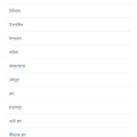
ইতিহাস
ইসলামিক
উপন্যাস
কবিতা
কাব্যগ্রন্থ
কৌতুক
গল্প
ছড়াসমূহ
ছোট গল্প
জীবনের গল্প