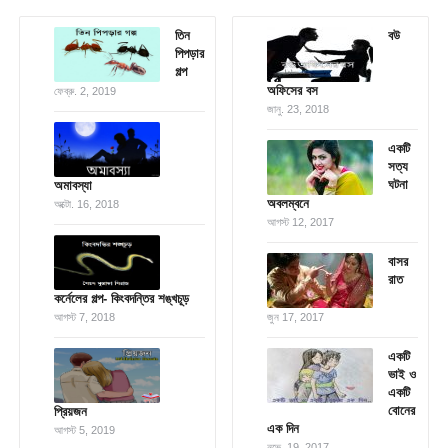
তিন
বউ
পিপড়ার
গল্প
অফিসের বস
ফেব্রু. 2, 2019
জানু. 23, 2018
একটি
সত্য
ঘটনা
অমাবস্যা
অবলম্বনে
অক্টো. 16, 2018
আগস্ট 12, 2017
বাসর
রাত
কর্নেলের গল্প- কিংবদন্তির শঙ্খচূড়
আগস্ট 7, 2018
জুন 17, 2017
একটি
ভাই ও
একটি
বোনের
প্রিয়জন
এক দিন
আগস্ট 5, 2019
নভে. 19, 2017