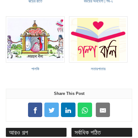
ঝড়ের রাতে
বউয়ের অবহেলা | পর্ব-২
পালকি
লতায়পাতায়
Share This Post
আরও গল্প
সর্বাধিক পঠিত