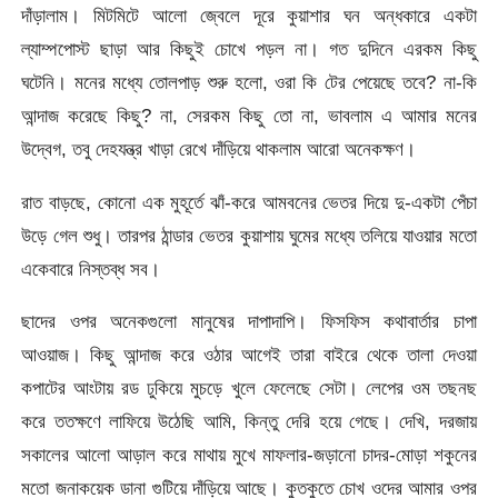
দাঁড়ালাম। মিটমিটে আলো জ্বেলে দূরে কুয়াশার ঘন অন্ধকারে একটা
ল্যাম্পপোস্ট ছাড়া আর কিছুই চোখে পড়ল না। গত দুদিনে এরকম কিছু
ঘটেনি। মনের মধ্যে তোলপাড় শুরু হলো, ওরা কি টের পেয়েছে তবে? না-কি
আন্দাজ করেছে কিছু? না, সেরকম কিছু তো না, ভাবলাম এ আমার মনের
উদ্বেগ, তবু দেহযন্ত্র খাড়া রেখে দাঁড়িয়ে থাকলাম আরো অনেকক্ষণ।
রাত বাড়ছে, কোনো এক মুহূর্তে ঝাঁ-করে আমবনের ভেতর দিয়ে দু-একটা পেঁচা
উড়ে গেল শুধু। তারপর ঠান্ডার ভেতর কুয়াশায় ঘুমের মধ্যে তলিয়ে যাওয়ার মতো
একেবারে নিস্তব্ধ সব।
ছাদের ওপর অনেকগুলো মানুষের দাপাদাপি। ফিসফিস কথাবার্তার চাপা
আওয়াজ। কিছু আন্দাজ করে ওঠার আগেই তারা বাইরে থেকে তালা দেওয়া
কপাটের আংটায় রড ঢুকিয়ে মুচড়ে খুলে ফেলেছে সেটা। লেপের ওম তছনছ
করে ততক্ষণে লাফিয়ে উঠেছি আমি, কিন্তু দেরি হয়ে গেছে। দেখি, দরজায়
সকালের আলো আড়াল করে মাথায় মুখে মাফলার-জড়ানো চাদর-মোড়া শকুনের
মতো জনাকয়েক ডানা গুটিয়ে দাঁড়িয়ে আছে। কুতকুতে চোখ ওদের আমার ওপর