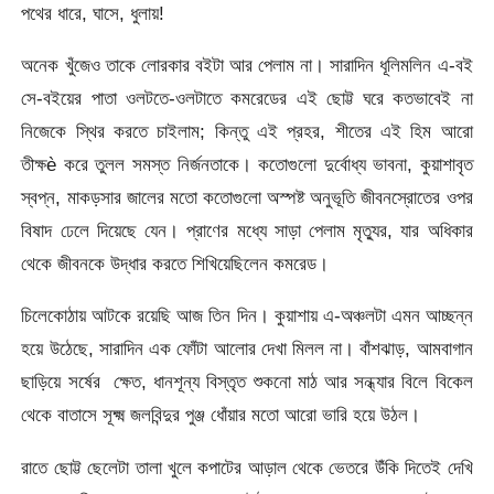
পথের ধারে, ঘাসে, ধুলায়!
অনেক খুঁজেও তাকে লোরকার বইটা আর পেলাম না। সারাদিন ধূলিমলিন এ-বই
সে-বইয়ের পাতা ওলটতে-ওলটাতে কমরেডের এই ছোট্ট ঘরে কতভাবেই না
নিজেকে স্থির করতে চাইলাম; কিন্তু এই প্রহর, শীতের এই হিম আরো
তীক্ষè করে তুলল সমস্ত নির্জনতাকে। কতোগুলো দুর্বোধ্য ভাবনা, কুয়াশাবৃত
স্বপ্ন, মাকড়সার জালের মতো কতোগুলো অস্পষ্ট অনুভূতি জীবনস্রোতের ওপর
বিষাদ ঢেলে দিয়েছে যেন। প্রাণের মধ্যে সাড়া পেলাম মৃত্যুর, যার অধিকার
থেকে জীবনকে উদ্ধার করতে শিখিয়েছিলেন কমরেড।
চিলেকোঠায় আটকে রয়েছি আজ তিন দিন। কুয়াশায় এ-অঞ্চলটা এমন আচ্ছন্ন
হয়ে উঠেছে, সারাদিন এক ফোঁটা আলোর দেখা মিলল না। বাঁশঝাড়, আমবাগান
ছাড়িয়ে সর্ষের ক্ষেত, ধানশূন্য বিস্তৃত শুকনো মাঠ আর সন্ধ্যার বিলে বিকেল
থেকে বাতাসে সূক্ষ্ম জলবিন্দুর পুঞ্জ ধোঁয়ার মতো আরো ভারি হয়ে উঠল।
রাতে ছোট্ট ছেলেটা তালা খুলে কপাটের আড়াল থেকে ভেতরে উঁকি দিতেই দেখি