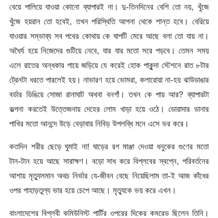
বেয়ে পালিয়ে যাওয়া কোনো ব্যাপারই না। দু-তিনদিনের বেশি তো নয়, খুঁজে
খুঁজে হয়রান তো হবেই, তখন পরিস্থিতি আপনা থেকে শান্ত হবে। বেরিয়ে
যাওয়ার সম্ভাব্য সব পথের কোথায় কে ঘাপটি মেরে আছে বলা তো যায় না।
অধৈর্য হয়ে নিজেদের গুটিয়ে নেবে, যার যার মতো সরে পড়বে। তেমন সময়
এলে রাতের অন্ধকার গায়ে জড়িয়ে যে করেই হোক পাকুন্দা স্টেশনে রাত ৮টার
ট্রেনটা ধরতে পারলেই হয়। নাভারণ হয়ে ভোমরা, কলারোয়া না-হয় ঝাউডাঙার
বর্ডার ডিঙিয়ে সোজা রানাঘাট অথবা বনগাঁ। তখন কে পায় আর? ব্যাপারটা
কল্পনা করতেই উত্তেজনায় দেহের লোম খাড়া হয়ে ওঠে। ডোরাদার ডানার
পাখির মতো আনন্দে উড়ে বেড়াবার নিবিড় উপলব্ধি মনে এসে ভর করে।
কতদিন শরীর ছেড়ে ঘুমাই না! ঘাড়ের রগ মাঞ্জা দেওয়া ধনুকের গুণের মতো
টান-টান হয়ে আছে সারাক্ষণ। বড়ো সাধ করে বিপ্লবের স্বপ্নে, পরিবর্তনের
আশায় মৃত্যুসমান অথচ নির্ভার যে-জীবন বেছে নিয়েছিলাম তা-ই আজ কাঁধের
ওপর পাহাড়তুল্য ভার হয়ে চেপে আছে। মৃত্যুকে ভয় করে এখন।
বাংলাদেশের বিপ্লবী কমিউনিস্ট পার্টির ওপরের দিকের কমরেড ছিলেন তিনি।