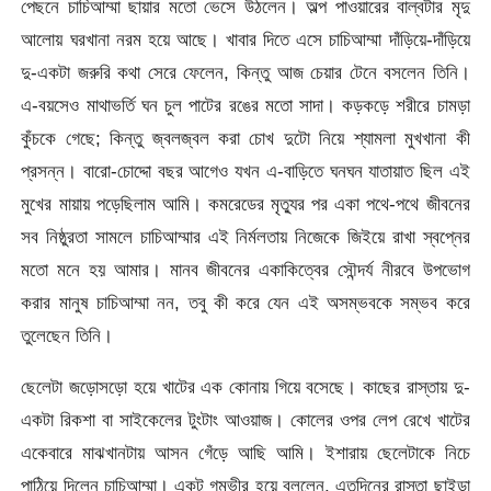
পেছনে চাচিআম্মা ছায়ার মতো ভেসে উঠলেন। অল্প পাওয়ারের বাল্বটার মৃদু
আলোয় ঘরখানা নরম হয়ে আছে। খাবার দিতে এসে চাচিআম্মা দাঁড়িয়ে-দাঁড়িয়ে
দু-একটা জরুরি কথা সেরে ফেলেন, কিন্তু আজ চেয়ার টেনে বসলেন তিনি।
এ-বয়সেও মাথাভর্তি ঘন চুল পাটের রঙের মতো সাদা। কড়কড়ে শরীরে চামড়া
কুঁচকে গেছে; কিন্তু জ্বলজ্বল করা চোখ দুটো নিয়ে শ্যামলা মুখখানা কী
প্রসন্ন। বারো-চোদ্দো বছর আগেও যখন এ-বাড়িতে ঘনঘন যাতায়াত ছিল এই
মুখের মায়ায় পড়েছিলাম আমি। কমরেডের মৃত্যুর পর একা পথে-পথে জীবনের
সব নিষ্ঠুরতা সামলে চাচিআম্মার এই নির্মলতায় নিজেকে জিইয়ে রাখা স্বপ্নের
মতো মনে হয় আমার। মানব জীবনের একাকিত্বের সৌন্দর্য নীরবে উপভোগ
করার মানুষ চাচিআম্মা নন, তবু কী করে যেন এই অসম্ভবকে সম্ভব করে
তুলেছেন তিনি।
ছেলেটা জড়োসড়ো হয়ে খাটের এক কোনায় গিয়ে বসেছে। কাছের রাস্তায় দু-
একটা রিকশা বা সাইকেলের টুংটাং আওয়াজ। কোলের ওপর লেপ রেখে খাটের
একেবারে মাঝখানটায় আসন গেঁড়ে আছি আমি। ইশারায় ছেলেটাকে নিচে
পাঠিয়ে দিলেন চাচিআম্মা। একটু গম্ভীর হয়ে বললেন, এতদিনের রাস্তা ছাইড়া