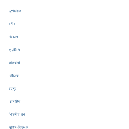
দু:খদায়ক
ধর্মীয়
প্রবন্ধ
ফ্যান্টাসি
ভালবাসা
ভৌতিক
রহস্য
রোমান্টিক
শিক্ষনীয় গল্প
সাইন্স-ফিকশন