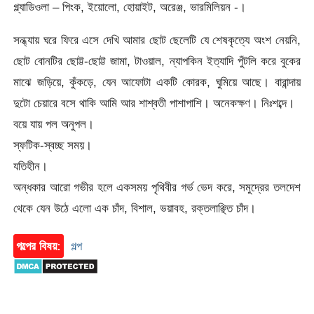
গ্ল্যাডিওলা – পিংক, ইয়োলো, হোয়াইট, অরেঞ্জ, ভারমিলিয়ন -।
সন্ধ্যায় ঘরে ফিরে এসে দেখি আমার ছোট ছেলেটি যে শেষকৃত্যে অংশ নেয়নি,
ছোট বোনটির ছোট্ট-ছোট্ট জামা, টাওয়াল, ন্যাপকিন ইত্যাদি পুঁটলি করে বুকের
মাঝে জড়িয়ে, কুঁকড়ে, যেন আফোটা একটি কোরক, ঘুমিয়ে আছে। বারান্দায়
দুটো চেয়ারে বসে থাকি আমি আর শাশ্বতী পাশাপাশি। অনেকক্ষণ। নিঃশব্দে।
বয়ে যায় পল অনুপল।
স্ফটিক-স্বচ্ছ সময়।
যতিহীন।
অন্ধকার আরো গভীর হলে একসময় পৃথিবীর গর্ভ ভেদ করে, সমুদ্রের তলদেশ
থেকে যেন উঠে এলো এক চাঁদ, বিশাল, ভয়াবহ, রক্তলাঞ্ছিত চাঁদ।
গল্পের বিষয়:
গল্প