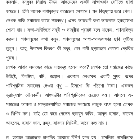
করলাম, বন্ধুবর সিরাজ উদ্দিন আহমেদের একটি সাক্ষাৎকার সেটিতে ছাপা
হয়েছে। তিনি অনেক বাগাড়ম্বর করেছেন সেখানে। মন বিতৃষ্ণায় ভরে গেল।
লেখক নাকি সমাজের কাছে দায়বদ্ধ। এসব আজগুবি কথা আজকাল হরহামেশা
শোনা যায়। সভা-সমিতিতে মন্ত্রী ও সান্ত্রীরা প্রায়ই বলে থাকেন, গণসাহিত্য
করুন। গণমানুষের কথা বলুন, গণমানুষের আশা-আকাক্সক্ষার ছবি ফুটিয়ে
তুলুন। আহ্, উপদেশ বিতরণ কী মধুর, যেন বাণী ছড়াচ্ছেন কোনো প্রেরিত
পুরুষ।
লেখক আবার সমাজের কাছে দায়বদ্ধ হলেন কবে? লেখক তো সমাজের কাছে
উচ্ছিষ্ট, বিবমিষা, বমি, জঞ্জাল। একজন লেখকের একটি সুন্দর গল্পের
পারিশ্রমিক সমাজের দেওয়া থুথু – তিনশো কি পাঁচশো টাকা। একজন
ভ্রাম্যমাণ যৌনকর্মীর আধঘণ্টার পারিশ্রমিকের চেয়েও কম। আসলে এ-
সমাজের আমলা ও মাস্তানশাসিত সমাজের সবচেয়ে নাজুক অংশ হলো লেখক
ও শিল্পীর দল। তাই তো ঝরে গেলেন হুমায়ুন কবির, আবুল হাসান, কায়েস
আহমেদ, হাসান জান, রুদ্র, সাবদার সিদ্দিকী, আরো কত নাম।
ড. হুমায়ুন আজাদকে চাপাতির আঘাতে বিদীর্ণ হতে হয়। তসলিমা নাসরিনকে