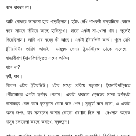
বসে থাকবে না।
আমি বোধহয় আনমনা হয়ে পড়েছিলাম। হঠাৎ দেখি শাশ্বতী কন্যাটিকে কোলে
করে সামনে দাঁড়িয়ে আছে হাসিমুখে। হাতে একটা না-খোলা খাম। ভুলেই
গিয়েছিলাম। জানি এর মধ্যে কী আছে। একটা ইন্টারভিউ কার্ড। খুলে দেখি
ইন্টারভিউর তারিখ আজই। ডায়মন্ড লেদার ইন্ডাস্ট্রিজ থেকে এসেছে।
হাজারীবাগ ট্যানারিপল্লিতে এদের অফিস।
যাবে না?
হ্যাঁ, যাব।
বিকেল ৩টায় ইন্টারভিউ। ২টার মধ্যে বেরিয়ে পড়লাম। ট্যানারিপল্লিতে
পৌঁছামাত্র একটা দুর্গন্ধ পেলাম। একটা ধারালো ব্লেডের মতো দুর্গন্ধটা
নাসারন্ধ্র ভেদ করে ফুসফুসে কেটে বসে গেল। মুহূর্তে মনে হলো, এ একটা
অন্য জগৎ, যার সম্বন্ধে আমার কোনো ধারণাই ছিল না। দেখলাম অনেক
মানুষ চলাফেরা করছে অবাধে, স্বচ্ছন্দে।