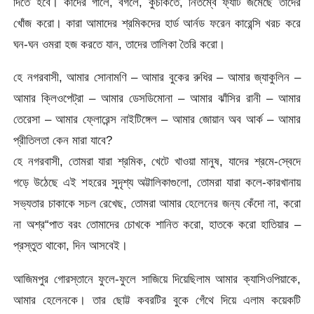
দিতে হবে। কাদের গালে, বগলে, কুঁচকিতে, নিতম্বে ফ্যাট জমেছে তাদের
খোঁজ করো। কারা আমাদের শ্রমিকদের হার্ড আর্নড ফরেন কারেন্সি খরচ করে
ঘন-ঘন ওমরা হজ করতে যান, তাদের তালিকা তৈরি করো।
হে নগরবাসী, আমার সোনামণি – আমার বুকের রুধির – আমার জ্যাকুলিন –
আমার ক্লিওপেট্রা – আমার ডেসডিমোনা – আমার ঝাঁসির রানী – আমার
তেরেসা – আমার ফ্লোরেন্স নাইটিঙ্গেল – আমার জোয়ান অব আর্ক – আমার
প্রীতিলতা কেন মারা যাবে?
হে নগরবাসী, তোমরা যারা শ্রমিক, খেটে খাওয়া মানুষ, যাদের শ্রমে-স্বেদে
গড়ে উঠেছে এই শহরের সুদৃশ্য অট্টালিকাগুলো, তোমরা যারা কলে-কারখানায়
সভ্যতার চাকাকে সচল রেখেছ, তোমরা আমার হেলেনের জন্য কেঁদো না, করো
না অশ্র“পাত বরং তোমাদের চোখকে শানিত করো, হাতকে করো হাতিয়ার –
প্রস্তুত থাকো, দিন আসবেই।
আজিমপুর গোরস্তানে ফুলে-ফুলে সাজিয়ে দিয়েছিলাম আমার ক্যাসিওপিয়াকে,
আমার হেলেনকে। তার ছোট্ট কবরটির বুকে গেঁথে দিয়ে এলাম কয়েকটি