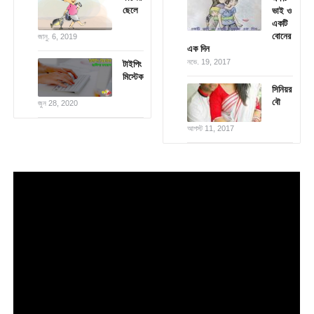
ছেলে
ভাই ও
একটি
বোনের
জানু. 6, 2019
এক দিন
নভে. 19, 2017
টাইপিং
মিস্টেক
সিনিয়র
বৌ
জুন 28, 2020
আগস্ট 11, 2017