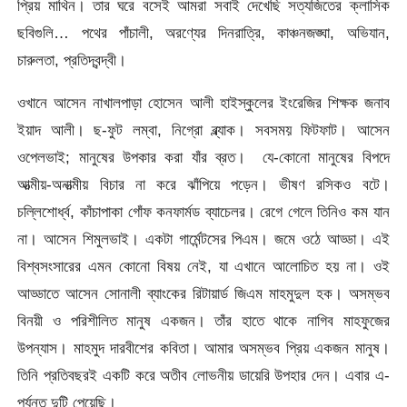
প্রিয় মাথিন। তার ঘরে বসেই আমরা সবাই দেখেছি সত্যজিতের ক্লাসিক
ছবিগুলি… পথের পাঁচালী, অরণ্যের দিনরাত্রি, কাঞ্চনজঙ্ঘা, অভিযান,
চারুলতা, প্রতিদ্বন্দ্বী।
ওখানে আসেন নাখালপাড়া হোসেন আলী হাইস্কুলের ইংরেজির শিক্ষক জনাব
ইয়াদ আলী। ছ-ফুট লম্বা, নিগ্রো ব্ল্যাক। সবসময় ফিটফাট। আসেন
ওপেলভাই; মানুষের উপকার করা যাঁর ব্রত। যে-কোনো মানুষের বিপদে
আত্মীয়-অনাত্মীয় বিচার না করে ঝাঁপিয়ে পড়েন। ভীষণ রসিকও বটে।
চল্লিশোর্ধ্ব, কাঁচাপাকা গোঁফ কনফার্মড ব্যাচেলর। রেগে গেলে তিনিও কম যান
না। আসেন শিমুলভাই। একটা গার্মেন্টসের পিএম। জমে ওঠে আড্ডা। এই
বিশ্বসংসারের এমন কোনো বিষয় নেই, যা এখানে আলোচিত হয় না। ওই
আড্ডাতে আসেন সোনালী ব্যাংকের রিটায়ার্ড জিএম মাহমুদুল হক। অসম্ভব
বিনয়ী ও পরিশীলিত মানুষ একজন। তাঁর হাতে থাকে নাগিব মাহফুজের
উপন্যাস। মাহমুদ দারবীশের কবিতা। আমার অসম্ভব প্রিয় একজন মানুষ।
তিনি প্রতিবছরই একটি করে অতীব লোভনীয় ডায়েরি উপহার দেন। এবার এ-
পর্যন্ত দুটি পেয়েছি।