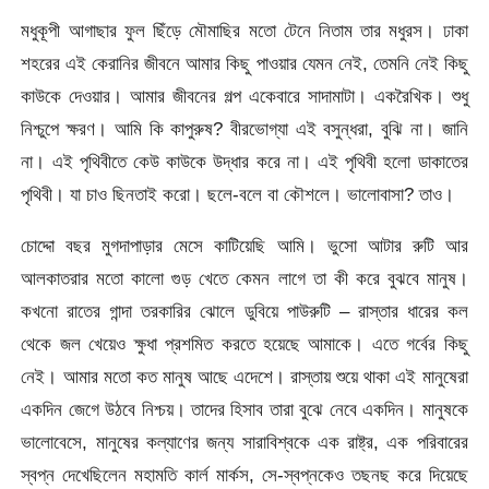
মধুকূপী আগাছার ফুল ছিঁড়ে মৌমাছির মতো টেনে নিতাম তার মধুরস। ঢাকা
শহরের এই কেরানির জীবনে আমার কিছু পাওয়ার যেমন নেই, তেমনি নেই কিছু
কাউকে দেওয়ার। আমার জীবনের গল্প একেবারে সাদামাটা। একরৈখিক। শুধু
নিশ্চুপে ক্ষরণ। আমি কি কাপুরুষ? বীরভোগ্যা এই বসুন্ধরা, বুঝি না। জানি
না। এই পৃথিবীতে কেউ কাউকে উদ্ধার করে না। এই পৃথিবী হলো ডাকাতের
পৃথিবী। যা চাও ছিনতাই করো। ছলে-বলে বা কৌশলে। ভালোবাসা? তাও।
চোদ্দো বছর মুগদাপাড়ার মেসে কাটিয়েছি আমি। ভুসো আটার রুটি আর
আলকাতরার মতো কালো গুড় খেতে কেমন লাগে তা কী করে বুঝবে মানুষ।
কখনো রাতের গান্দা তরকারির ঝোলে ডুবিয়ে পাউরুটি – রাস্তার ধারের কল
থেকে জল খেয়েও ক্ষুধা প্রশমিত করতে হয়েছে আমাকে। এতে গর্বের কিছু
নেই। আমার মতো কত মানুষ আছে এদেশে। রাস্তায় শুয়ে থাকা এই মানুষেরা
একদিন জেগে উঠবে নিশ্চয়। তাদের হিসাব তারা বুঝে নেবে একদিন। মানুষকে
ভালোবেসে, মানুষের কল্যাণের জন্য সারাবিশ্বকে এক রাষ্ট্র, এক পরিবারের
স্বপ্ন দেখেছিলেন মহামতি কার্ল মার্কস, সে-স্বপ্নকেও তছনছ করে দিয়েছে