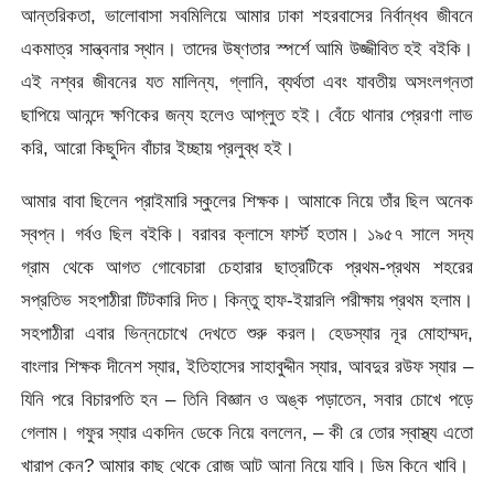
আন্তরিকতা, ভালোবাসা সবমিলিয়ে আমার ঢাকা শহরবাসের নির্বান্ধব জীবনে
একমাত্র সান্ত্বনার স্থান। তাদের উষ্ণতার স্পর্শে আমি উজ্জীবিত হই বইকি।
এই নশ্বর জীবনের যত মালিন্য, গ্লানি, ব্যর্থতা এবং যাবতীয় অসংলগ্নতা
ছাপিয়ে আনন্দে ক্ষণিকের জন্য হলেও আপ্লুত হই। বেঁচে থানার প্রেরণা লাভ
করি, আরো কিছুদিন বাঁচার ইচ্ছায় প্রলুব্ধ হই।
আমার বাবা ছিলেন প্রাইমারি স্কুলের শিক্ষক। আমাকে নিয়ে তাঁর ছিল অনেক
স্বপ্ন। গর্বও ছিল বইকি। বরাবর ক্লাসে ফার্স্ট হতাম। ১৯৫৭ সালে সদ্য
গ্রাম থেকে আগত গোবেচারা চেহারার ছাত্রটিকে প্রথম-প্রথম শহরের
সপ্রতিভ সহপাঠীরা টিটকারি দিত। কিন্তু হাফ-ইয়ারলি পরীক্ষায় প্রথম হলাম।
সহপাঠীরা এবার ভিন্নচোখে দেখতে শুরু করল। হেডস্যার নূর মোহাম্মদ,
বাংলার শিক্ষক দীনেশ স্যার, ইতিহাসের সাহাবুদ্দীন স্যার, আবদুর রউফ স্যার –
যিনি পরে বিচারপতি হন – তিনি বিজ্ঞান ও অঙ্ক পড়াতেন, সবার চোখে পড়ে
গেলাম। গফুর স্যার একদিন ডেকে নিয়ে বললেন, – কী রে তোর স্বাস্থ্য এতো
খারাপ কেন? আমার কাছ থেকে রোজ আট আনা নিয়ে যাবি। ডিম কিনে খাবি।