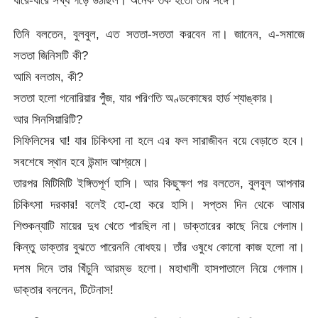
ধীরে-ধীরে সখ্য গড়ে উঠছিল। অনেক তর্ক হতো তার সঙ্গে।
তিনি বলতেন, বুলবুল, এত সততা-সততা করবেন না। জানেন, এ-সমাজে
সততা জিনিসটি কী?
আমি বলতাম, কী?
সততা হলো গনোরিয়ার পুঁঁজ, যার পরিণতি অণ্ডকোষের হার্ড শ্যাঙ্কার।
আর সিনসিয়ারিটি?
সিফিলিসের ঘা! যার চিকিৎসা না হলে এর ফল সারাজীবন বয়ে বেড়াতে হবে।
সবশেষে স্থান হবে উন্মাদ আশ্রমে।
তারপর মিটিমিটি ইঙ্গিতপূর্ণ হাসি। আর কিছুক্ষণ পর বলতেন, বুলবুল আপনার
চিকিৎসা দরকার! বলেই হো-হো করে হাসি। সপ্তম দিন থেকে আমার
শিশুকন্যাটি মায়ের দুধ খেতে পারছিল না। ডাক্তারের কাছে নিয়ে গেলাম।
কিন্তু ডাক্তার বুঝতে পারেননি বোধহয়। তাঁর ওষুধে কোনো কাজ হলো না।
দশম দিনে তার খিঁচুনি আরম্ভ হলো। মহাখালী হাসপাতালে নিয়ে গেলাম।
ডাক্তার বললেন, টিটেনাস!