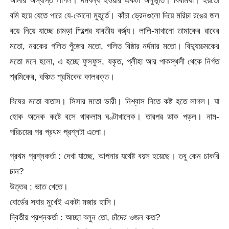
আমার অস্বস্তি লাগল। দমবন্ধ হওয়ার একটা অনুভূতি। বিবমিষা। হয়তো
বমি হয়ে যেতে পারে যে-কোনো মুহূর্তে। কাঁচা ড্রেনগুলো দিয়ে মরিচা রঙের জল
বয়ে নিয়ে যাচ্ছে চামড়া শিল্পের যাবতীয় বর্জ্য। লালি-মাখানো তামাকের রাবের
মতো, নরকের গলিত পুঁজের মতো, গলিত বিষ্ঠার নর্দমার মতো। বিদ্যুচ্চমকের
মতো মনে হলো, এ হচ্ছে ফুসফুস, যকৃত, প্লীহা আর পাকস্থলী থেকে নির্গত
শ্রমিকের, বঞ্চিত শ্রমিকের কালরক্ত।
বিষের মতো বাতাস। সিসার মতো ভারী। নিশ্বাস নিতে কষ্ট হতে লাগল। যা
হোক অনেক কষ্টে বসে থাকলাম ঘণ্টাখানেক। তারপর ডাক পড়ল। নাম-
পরিচয়ের পর প্রথম প্রশ্নটা এলো।
প্রথম প্রশ্নকর্তা : দেখা যাচ্ছে, আপনার যথেষ্ট বয়স হয়েছে। তবু কেন চাকরি
চান?
উত্তর : ভাত খেতে।
বোর্ডের সবার মুখেই একটা মজার হাসি।
দ্বিতীয় প্রশ্নকর্তা : আচ্ছা বলুন তো, চাঁদের ওজন কত?