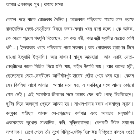
আমার একমাত্র সুখ। রাজার মতো।
কোলে পড়ে থাকে রোজকার দৈনিক। আজকাল পত্রিকার পাতায় লাল হরফে
রাজনৈতিক নেতা-নেত্রীদের বিষয়ে মজার-মজার খবর ছাপা হচ্ছে। কে আটক,
কে জেলে প্রথম পদধূলি দিয়েছেন, কে কত ধনী, কার স্ত্রী স্বামীর চেয়েও বেশি
ধনী -। ইত্যাকার খবরে পত্রিকার পাতা সয়লাব। কার গোয়ালঘর ত্রাণের টিনে
ছাওয়া ইত্যাদি ইত্যাদি। আর সাধারণ মানুষ আত্মহারা। আর এরাই নেতা-
নেত্রীদের ডাকে মিছিল গিয়ে গুলি খায়, শহীদ উপাধি পায়। আর তাদের স্ত্রী,
ছেলেমেয়ে নেতা-নেত্রীদের আশীর্বাদপুষ্ট হাতের ছোঁয়া পেয়ে ধন্য হয়। কেমন
যেন বিবমিষা লাগে আমার। আমার মনে হয়, এ সবকিছুর সঙ্গে আমার কোনো
যোগ নেই। এই সংঘর্ষময় জীবনের সঙ্গে আমার যেন ঘটে গেছে চিরবিচ্ছেদ।
ছুটির দিনে অজন্তা প্রেসে আড্ডা হয়। নাখালপাড়ায় বসার একমাত্র স্থান।
বন্ধুবর শহীদুল আলম সে-প্রেসের কর্ণধার এবং আড্ডার মধ্যমণি।
একসময়ের তুখোড় সাংবাদিক, কবি, মুক্তিযোদ্ধা। বেশকটি লিটল ম্যাগের
সম্পাদক। রেগে গেলে তাঁর মুখে খিস্তি-খেউড় হিরণ¥য় দীপ্তিতে ঝলসে ওঠে!