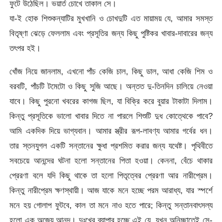
ফুটে উঠেছিল। ভয়ার্ত চোখে তাকাল সে।
যা-ই হোক শিশুকন্যাটির মুখখানি ও চোখদুটি এত মায়াময় যে, আমার সমস্ত
বিতৃষ্ণা ঝেড়ে ফেললাম এবং প্রসূতির জন্য কিছু পুষ্টিকর খাবার-দাবারের জন্য
তৎপর হই।
খোঁজ নিয়ে জানলাম, এখনো পাঁচ কেজি চাল, কিছু ডাল, আধা কেজি শিম ও
বরবটি, পাঁচটি টমেটো ও কিছু সুজি আছে। অন্তত দু-তিনদিন চালিয়ে নেওয়া
যাবে। কিছু পুরনো খবরের কাগজ ছিল, যা বিক্রি করে বুয়ার টাকাটা দিলাম।
কিন্তু প্রসূতিকে ভালো খাবার দিতে না পারলে শিশুটি দুধ কোত্থেকে পাবে?
আমি একদিক দিয়ে ভাগ্যবান। আমার স্ত্রীর রূপ-লাবণ্য আমার গর্বের ধন।
তার স্তনযুগল একটি সন্তানের ক্ষুধা প্রশমিত করার জন্য যথেষ্ট। পৃথিবীতে
সবচেয়ে আনন্দের ঘটনা হলো সন্তানের পিতা হওয়া। কেননা, বেঁচে থাকার
প্রেরণা বলে যদি কিছু থাকে তা হলো পিতৃত্বের প্রেরণা আর নারীপ্রেম।
কিন্তু নারীপ্রেম ক্ষণস্থায়ী। আজ যাকে মনে হচ্ছে পরম আরাধ্য, যার স্পর্শে
মনে হয় গোলাপ ফুটবে, কাল তা মনে নাও হতে পারে; কিন্তু সন্তানবাৎসল্য
হলো এক অজেয় আনন্দ। দুঃখের ব্যাপার হচ্ছে এই যে, যখন অনিচ্ছাতেই সে-