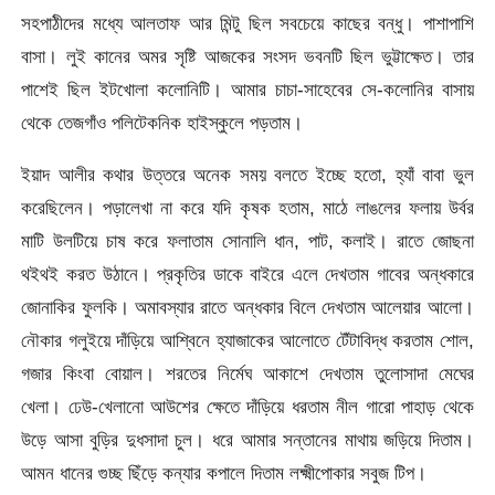
সহপাঠীদের মধ্যে আলতাফ আর মিন্টু ছিল সবচেয়ে কাছের বন্ধু। পাশাপাশি
বাসা। লুই কানের অমর সৃষ্টি আজকের সংসদ ভবনটি ছিল ভুট্টাক্ষেত। তার
পাশেই ছিল ইটখোলা কলোনিটি। আমার চাচা-সাহেবের সে-কলোনির বাসায়
থেকে তেজগাঁও পলিটেকনিক হাইস্কুলে পড়তাম।
ইয়াদ আলীর কথার উত্তরে অনেক সময় বলতে ইচ্ছে হতো, হ্যাঁ বাবা ভুল
করেছিলেন। পড়ালেখা না করে যদি কৃষক হতাম, মাঠে লাঙলের ফলায় উর্বর
মাটি উলটিয়ে চাষ করে ফলাতাম সোনালি ধান, পাট, কলাই। রাতে জোছনা
থইথই করত উঠানে। প্রকৃতির ডাকে বাইরে এলে দেখতাম গাবের অন্ধকারে
জোনাকির ফুলকি। অমাবস্যার রাতে অন্ধকার বিলে দেখতাম আলেয়ার আলো।
নৌকার গলুইয়ে দাঁড়িয়ে আশ্বিনে হ্যাজাকের আলোতে টেঁটাবিদ্ধ করতাম শোল,
গজার কিংবা বোয়াল। শরতের নির্মেঘ আকাশে দেখতাম তুলোসাদা মেঘের
খেলা। ঢেউ-খেলানো আউশের ক্ষেতে দাঁড়িয়ে ধরতাম নীল গারো পাহাড় থেকে
উড়ে আসা বুড়ির দুধসাদা চুল। ধরে আমার সন্তানের মাথায় জড়িয়ে দিতাম।
আমন ধানের গুচ্ছ ছিঁড়ে কন্যার কপালে দিতাম লক্ষ্মীপোকার সবুজ টিপ।