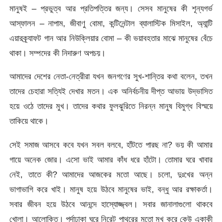
মানুষই – প্রভুত্ব আর প্রতিপত্তির জন্য। সেসব মানুষের কী শূন্যগর্ভ
আস্ফালন – নাপাম, জীবাণু বোমা, কন্টিনেন্টাল ব্যালাস্টিক মিসাইল, অ্যান্টি
এয়ারক্র্যাফট গান আর নিউক্লিয়ার বোমা – কী ভয়াবহতার মাঝে মানুষের বেঁচে
থাকা। সম্পদের কী নিদারুণ অপচয়।
আমাদের দেশের নেতা-নেত্রীরা যখন জনগণের সুখ-শান্তির কথা বলেন, তখন
তাদের চেহারা সত্যিই দেখার মতন। এক অনির্বচনীয় দীপ্ত আভায় উদ্ভাসিত
হয়ে ওঠে তাদের মুখ। তাদের কথার ফুলঝুরিতে নিরন্ন মানুষ বিমুগ্ধ বিস্ময়ে
তাকিয়ে থাকে।
সেই সমাজ আসবে কবে যখন সবল বলবে, হাঁটতে পারছ না? ভয় কী আমার
গায়ে অনেক জোর। এসো ভাই আমার কাঁধ ধরে হাঁটো। তোমার ঘরে খাবার
নেই, তাতে কী? আমাদের আজকের মতো আছে। চলো, দুঃখের অন্ন
ভাগাভাগি করে খাই। মানুষ হয়ে উঠবে মানুষের ভাই, বন্ধু আর রক্ষাকর্তা।
সবার জীবন হয়ে উঠবে আনন্দে হাস্যোজ্জ্বল। সবার জানালাগুলো থাকবে
খোলা। আলোকিত। পর্দাঢাকা ঘরে নিরেট পাথরের মতো মুখ করে কেউ একাকী