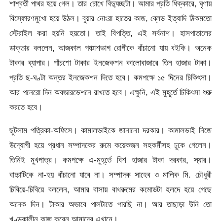
শাশ্বতী পাথর হয়ে গেল। তার চোখে বিদ্যুচ্ছটা। আমার প্রতি ধিক্কারে, ঘৃণায়
বিস্ফোরণমুখো হয়ে উঠল। বুয়ার নোংরা হাতের কাজ, ব্লেড ইত্যাদি ঠিকমতো
স্টেরাইল করা হয়নি হয়তো। তাই বিপত্তি, এই সর্বনাশ। হাসপাতালের
ডাক্তার বললেন, আজকাল পঞ্চাশভাগ রোগীকে বাঁচানো যায় বইকি। অনেক
টাকার ব্যাপার। পাঁচশো টাকার ইনজেকশন কালোবাজারে তিন হাজার টাকা।
প্রতি ছ-ঘণ্টা অন্তর ইনজেকশন দিতে হবে। কমপক্ষে ১৫ দিনের চিকিৎসা।
আর পনেরো দিন অবজারভেশনে রাখতে হবে। এক্ষুনি, এই মুহূর্তে চিকিৎসা শুরু
করতে হবে।
ছুটলাম পত্রিকা-অফিসে। কামালভাইকে জানানো দরকার। কামালভাই নিজে
উদ্যোগী হয়ে প্রধান সম্পাদকের রুমে কয়েকজন সহকর্মীসহ ঢুকে গেলেন।
তিনিই মুখপাত্র। কমপক্ষে এ-মুহূর্তে বিশ হাজার টাকা দরকার, স্যার।
বাচ্চাটিকে না-হয় বাঁচানো যাবে না। সম্পাদক সাহেব ও মালিক মি. চৌধুরী
চিবিয়ে-চিবিয়ে বললেন, আমার বাসায় বাথরুমের কমোডটা হলদে হয়ে গেছে
অনেক দিন। টাকার অভাবে পালটাতে পারছি না। আর তাছাড়া উনি তো
খণ্ডকালীন কাজ করেন আমাদের এখানে।