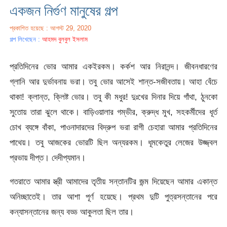
একজন নির্গুণ মানুষের গল্প
প্রকাশিত হয়েছে : আগস্ট 29, 2020
গল্প লিখেছেন :
আহমদ বুলবুল ইসলাম
প্রতিদিনের ভোর আমার একইরকম। কর্কশ আর নিরানন্দ। জীবনধারণের
গ্লানি আর দুর্ভাবনায় ভরা। তবু ভোর আসেই শান্ত-সজীবতায়। আহা বেঁচে
থাকা! ক্লান্ত, ক্লিষ্ট ভোর। তবু কী মধুর! দুঃখের দিনার দিয়ে গাঁথা, ঠুনকো
সুতোয় তারা ঝুলে থাকে। বাড়িওয়ালার গম্ভীর, ক্রুদ্ধ মুখ, সহকর্মীদের ধূর্ত
চোখ ব্যঙ্গে বাঁকা, পাওনাদারদের বিদ্রুপ ভরা রাগী চেহারা আমার প্রতিদিনের
পাথেয়। তবু আজকের ভোরটি ছিল অন্যরকম। ধূমকেতুর লেজের উজ্জ্বল
প্রভায় দীপ্ত। দেদীপ্যমান।
গতরাতে আমার স্ত্রী আমাদের তৃতীয় সন্তানটির জন্ম দিয়েছেন আমার একান্ত
অনিচ্ছাতেই। তার আশা পূর্ণ হয়েছে। প্রথম দুটি পুত্রসন্তানের পরে
কন্যাসন্তানের জন্য বড্ড আকুলতা ছিল তার।