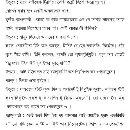
উত্তর : ওয়ান থাউজেন্ড ট্রিলিয়ন কেজি পয়েন্ট জিরো জিরো গ্রাম।
বোর্ডের সবার মুখে একটা অসহায়তার ছাপ।
তৃতীয় প্রশ্নকর্তা : আচ্ছা আপনার বায়োডাটাতে এই যে আমার সামনেই আছে
ধর্মের জায়গায় লিখেছেন মানব ধর্ম। সেটি আবার কী জিনিস?
উত্তর : মানুষ হিসেবে আমাদের যা করা উচিত।
ভালো চেয়ারটিতে যিনি বসে আছেন, তিনিই বোধহয় ম্যানেজিং ডিরেক্টর। তাঁর
মুখে স্মিত হাসি। তিনি বললেন, আপনি তো অ্যাকাউন্ট্যান্ট। বলুন অন হোয়াট
প্রিন্সিপল উইল ইউ ড্র ইওর ব্যালান্সশিট?
উত্তর : আই উইল ড্র মাই ব্যালান্সশিট অন প্রিন্সিপল অব প্রেফারেন্স।
প্রশ্ন : প্লিজ এক্সপ্লেইন।
উত্তর : সামওয়ান স্টার্ট ফ্রম ফিক্সড অ্যাসেট টু লিকুইড ক্যাশ, আদারস স্টার্ট
ফ্রম লিকুইড ক্যাশ টু কামডাউন টু ফিক্সড অ্যাসেট। সো দেয়ার ইজ অ্যা
কোয়েশচেন অব চয়েস অর প্রেফারেন্স ¬-।
প্রশ্নকর্তা : ভেরি গুড! দিস ইজ দ্য আনসার আই ওয়ান্টেড ফ্রম এভরিবডি
বাট নো বডি কেম আউট -। ইউ আর সিলেকটেড। আপনার এক্সপেকটেশন