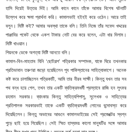
হাসি দিয়েই উত্তর দিই। আমি কানে কানে তাঁকে আমার বিশেষ ঘটনাটি
উল্লেখ করে ক্ষমা প্রার্থনা করি। কামালভাই হইহই করে ওঠেন। আরে তাই
বলুন। মিষ্টি কই? আমার অবস্থা তাকে বলি। তিনি নিজে তাঁর সফেদ খদ্দরের
পাঞ্জাবির পকেট থেকে একশ টাকার নোট বের করে বলেন, এটা ধার দিলাম।
মিষ্টি খাওয়ান।
পিয়নকে ডেকে অগত্যা মিষ্টি আনতে বলি।
কামাল-বিন-মাহতাব যিনি ‘ছোটগল্প’ পত্রিকার সম্পাদক, যাকে ঘিরে তখনকার
প্রতিভাবান তরুণরা জড়ো হয়েছিলেন পূব পাকিস্তানের সাহিত্যাকাশে। অনেক
কষ্ট করে চালাচ্ছিলেন পত্রিকাটি, আমি তার নীরব সাক্ষী। কিন্তু যখন তার সব
পথ বন্ধ হয়ে গেল, তখন তার একটি ব্যতিক্রমধর্মী প্রস্তাবে রাজি হন লুৎফর
রহমান সরকার। ব্যাংকার কিন্তু সাহিত্যপিপাসু, সুলেখক ও সাহিত্যের
প্রতিপালক সরকারভাই তাকে একটি ব্যতিক্রমধর্মী লোনের বন্দোবস্ত করে
দিয়েছিলেন। কিন্তু অভাবের আগুনে কামালভাইয়ের সেই প্রজেক্টের স্বপ্ন
পুড়ে ছাই হয়ে গিয়েছিল। সেই স্মিত হাস্যময় কালো মানুষটির সঙ্গে আমার