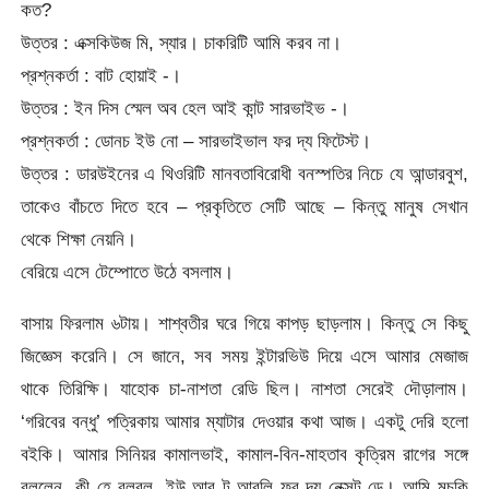
কত?
উত্তর : এক্সকিউজ মি, স্যার। চাকরিটি আমি করব না।
প্রশ্নকর্তা : বাট হোয়াই -।
উত্তর : ইন দিস স্মেল অব হেল আই কান্ট সারভাইভ -।
প্রশ্নকর্তা : ডোনচ ইউ নো – সারভাইভাল ফর দ্য ফিটেস্ট।
উত্তর : ডারউইনের এ থিওরিটি মানবতাবিরোধী বনস্পতির নিচে যে আন্ডারবুশ,
তাকেও বাঁচতে দিতে হবে – প্রকৃতিতে সেটি আছে – কিন্তু মানুষ সেখান
থেকে শিক্ষা নেয়নি।
বেরিয়ে এসে টেম্পোতে উঠে বসলাম।
বাসায় ফিরলাম ৬টায়। শাশ্বতীর ঘরে গিয়ে কাপড় ছাড়লাম। কিন্তু সে কিছু
জিজ্ঞেস করেনি। সে জানে, সব সময় ইন্টারভিউ দিয়ে এসে আমার মেজাজ
থাকে তিরিক্ষি। যাহোক চা-নাশতা রেডি ছিল। নাশতা সেরেই দৌড়ালাম।
‘গরিবের বন্ধু’ পত্রিকায় আমার ম্যাটার দেওয়ার কথা আজ। একটু দেরি হলো
বইকি। আমার সিনিয়র কামালভাই, কামাল-বিন-মাহতাব কৃত্রিম রাগের সঙ্গে
বললেন, কী হে বুলবুল, ইউ আর টু আরলি ফর দ্য নেক্সট ডে। আমি মুচকি