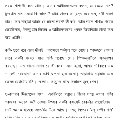
তাকে শাশ্বতী বলে ডাকি। আমার আত্মীয়স্বজনও বলেন, এ কেমন নাম?
হিন্দুয়ানি নাম দেওয়া কি ভালো? আমি তাদের আশ্বস্ত করে বলি, ওটি বাংলা
নাম। আর তাছাড়া আমার যে ভালো লাগে! কী করি! আমি তাকে শাঁখাও পরাতে
চেয়েছিলাম; কিন্তু তার নিজের ও আত্মীয়স্বজনের প্রবল বিরোধিতার মাঝে আর
হয়ে ওঠেনি।
কফি-হাতে ঘরে এসে দাঁড়াই। ততক্ষণে গর্ভফুল পড়ে গেছে। গরমজলে গোসল
সেরে একটা ধবধবে সাদা শাড়ি পরেছে সে। শিশুকন্যাটিকে স্তন্যপান
করাচ্ছে। এত ভালো লাগল যে কী বলব। মনে হলো, আমার গরিবঘরে এক
শাশ্বতী ম্যাডোনা! আমার চোখ ঝাপসা হয়ে এলো। তাড়াতাড়ি বারান্দায় এসে
বেতের চেয়ারটায় বসি। বেদনা ও আনন্দের মাঝে বিভাজন মুছে গেল।
দু-কামরার টিনশেডের বাসা। একচিলতে বারান্দা। বিয়ের সময় আমার গরিব
শ্বশুরের অনেক কষ্টে দেওয়া উপহার একটা ক্যাসেট রেকর্ডার পেয়েছিলাম।
সেটি অনেক যতেœ এতোদিন টিকে আছে। শম্ভু মিত্রের ‘মধু বংশীর গলি’
চালিয়ে দিলাম। আমার গরিবঘর এক স্বর্গীয় মূর্ছনায় ভরে উঠল। আনন্দ-বেদনা-