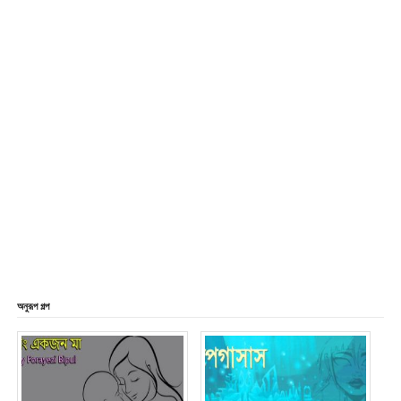
অনুরূপ গল্প