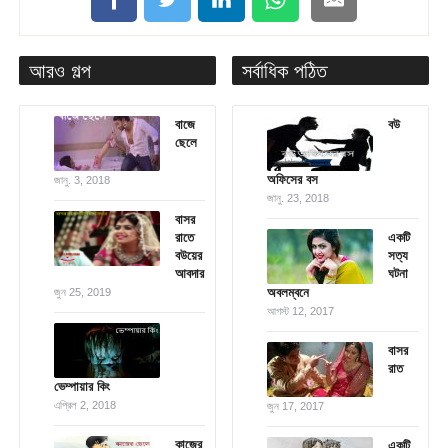
আরও গল্প
সর্বাধিক পঠিত
বাজে
বউ
ছেলে
অফিসের বস
জানু. 3, 2018
জানু. 23, 2018
বাসর
রাতে
একটি
বউয়ের
সত্য
আবদার
ঘটনা
অবলম্বনে
জুন 25, 2019
আগস্ট 12, 2017
বাসর
রাত
ভেম্পায়ার কিং
এপ্রিল 2, 2018
জুন 17, 2017
কাজের
একটি