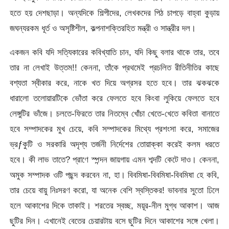
হতে হয় দেশছাড়া। অন্যদিকে শিল্পীদের, লেখকদের পিঠ চাপড়ে বাহ্বা কুড়ায়
জঘন্যরকম ধূর্ত ও অসৃষ্টিশীল, কল্পনাশক্তিরহিত মন্ত্রী ও সান্ত্রীর দল।
একজন কবি যদি সত্যিকারের কবিখ্যাতি চান, যদি কিছু বলার থাকে তার, তবে
তার না লেখাই উত্তম!! কেননা, তাঁকে প্রথমেই প্রচলিত রীতিনীতির কাছে
বশ্যতা স্বীকার করে, নাকে খত দিয়ে অগ্রসর হতে হবে। তার ঝকঝকে
ধারালো তলোয়ারটিকে ভোঁতা করে ফেলতে হবে কিংবা লুকিয়ে ফেলতে হবে
লেঙ্গুটির ভাঁজে। চলতে-ফিরতে তার নিতম্বে খোঁচা খেতে-খেতে কবিতা বানাতে
হবে সম্পাদকের মুখ চেয়ে, কবি সম্পাদকের মিথ্যে প্রশংসা করে, সমাজের
ভ্রƒকুটি ও সরকারি অদৃশ্য তর্জনী নির্দেশের তোয়াক্কা করেই কলম ধরতে
হবে। কী লাভ তাতে? প্রাণে স্পন্দন জায়গায় এমন শব্দটি কেটে দাও। কেননা,
অমুক সম্পাদক ওটি পছন্দ করবেন না, হা। বিবমিষা-বিবমিষা-বিবমিষা হে কবি,
তার চেয়ে বায়ু নিঃসরণ করো, যা অনেক বেশি স্বস্তিকর! ভাবনার সুতো ঢিলে
হলে আকাশের দিকে তাকাই। শরতের স্বচ্ছ, ময়ূর-নীল মুগ্ধ আকাশ। আজ
ছুটির দিন। এখানেই বেতের চেয়ারটায় বসে ছুটির দিনে আকাশের সঙ্গে খেলা।