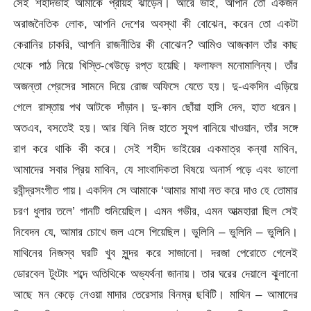
সেই শহীদভাই আমাকে প্রায়ই ঝাড়েন। আরে ভাই, আপনি তো একজন
অরাজনৈতিক লোক, আপনি দেশের অবস্থা কী বোঝেন, করেন তো একটা
কেরানির চাকরি, আপনি রাজনীতির কী বোঝেন? আমিও আজকাল তাঁর কাছ
থেকে পাঠ নিয়ে খিস্তি-খেউড়ে রপ্ত হয়েছি। ফলাফল মনোমালিন্য। তাঁর
অজন্তা প্রেসের সামনে দিয়ে রোজ অফিসে যেতে হয়। দু-একদিন এড়িয়ে
গেলে রাস্তায় পথ আটকে দাঁড়ান। দু-কান ছোঁয়া হাসি দেন, হাত ধরেন।
অতএব, বসতেই হয়। আর যিনি নিজ হাতে স্যুপ বানিয়ে খাওয়ান, তাঁর সঙ্গে
রাগ করে থাকি কী করে। সেই শহীদ ভাইয়ের একমাত্র কন্যা মাথিন,
আমাদের সবার প্রিয় মাথিন, যে সাংবাদিকতা বিষয়ে অনার্স পড়ে এবং ভালো
রবীন্দ্রসংগীত গায়। একদিন সে আমাকে ‘আমার মাথা নত করে দাও হে তোমার
চরণ ধুলার তলে’ গানটি শুনিয়েছিল। এমন গভীর, এমন আত্মহারা ছিল সেই
নিবেদন যে, আমার চোখে জল এসে গিয়েছিল। ভুলিনি – ভুলিনি – ভুলিনি।
মাথিনের নিজস্ব ঘরটি খুব সুন্দর করে সাজানো। দরজা পেরোতে গেলেই
ডোরবেল টুংটাং শব্দে অতিথিকে অভ্যর্থনা জানায়। তার ঘরের দেয়ালে ঝুলানো
আছে মন কেড়ে নেওয়া মাদার তেরেসার বিনম্র ছবিটি। মাথিন – আমাদের