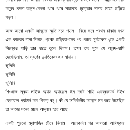
আনন্দ-বেদনা-আনন্দ-বেদনা ঝরে ঝরে সারাঘরে মুক্তোর দানার মতো ছড়িয়ে
পড়ল।
আজ আরো একটি আনন্দের স্মৃতি মনে পড়ল। বিয়ে করে প্রথম ঢাকায় যখন
এক-কামরার বাসা নিলাম, প্রথম রাত্রিযাপনের পর ভোরে স্যুটকেস খুলে একটি
সিল্কের শাড়ি তার হাতে তুলে দিলাম। তখন তার মুখে যে আনন্দ-হাসি
দেখেছিলাম, তা স্বর্গের দ্যুতিকেও হার মানায়।
ভুলিনি
ভুলিনি
ভুলিনি
শিওয়াজ লুকড লাইক অ্যান অ্যাঞ্জেল ইন দ্যাট শাড়ি এমব্রয়ডার্ড উইথ
ফ্লোরাল প্যাটার্ন অব পিকক্ ব্লু। কী যে অনির্বচনীয় আনন্দে মন ভরে উঠেছিল
তা আজো মনের মাঝে অম্লান হয়ে আছে।
একটা পুরনো ম্যাগাজিন টেনে নিলাম। অনেকদিন পর আবারো আবিষ্কার