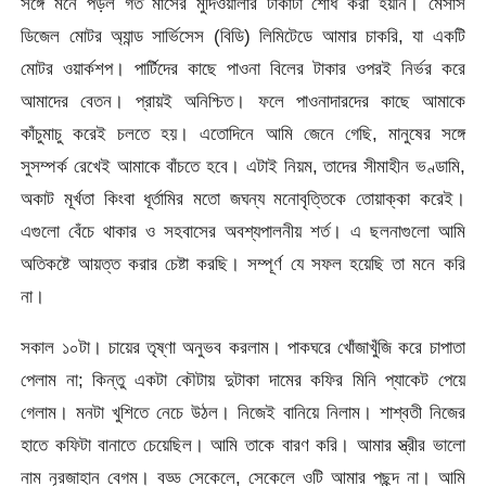
সঙ্গে মনে পড়ল গত মাসের মুদিওয়ালার টাকাটা শোধ করা হয়নি। মেসার্স
ডিজেল মোটর অ্যান্ড সার্ভিসেস (বিডি) লিমিটেডে আমার চাকরি, যা একটি
মোটর ওয়ার্কশপ। পার্টিদের কাছে পাওনা বিলের টাকার ওপরই নির্ভর করে
আমাদের বেতন। প্রায়ই অনিশ্চিত। ফলে পাওনাদারদের কাছে আমাকে
কাঁচুমাচু করেই চলতে হয়। এতোদিনে আমি জেনে গেছি, মানুষের সঙ্গে
সুসম্পর্ক রেখেই আমাকে বাঁচতে হবে। এটাই নিয়ম, তাদের সীমাহীন ভণ্ডামি,
অকাট মূর্খতা কিংবা ধূর্তামির মতো জঘন্য মনোবৃত্তিকে তোয়াক্কা করেই।
এগুলো বেঁচে থাকার ও সহবাসের অবশ্যপালনীয় শর্ত। এ ছলনাগুলো আমি
অতিকষ্টে আয়ত্ত করার চেষ্টা করছি। সম্পূর্ণ যে সফল হয়েছি তা মনে করি
না।
সকাল ১০টা। চায়ের তৃষ্ণা অনুভব করলাম। পাকঘরে খোঁজাখুঁজি করে চাপাতা
পেলাম না; কিন্তু একটা কৌটায় দুটাকা দামের কফির মিনি প্যাকেট পেয়ে
গেলাম। মনটা খুশিতে নেচে উঠল। নিজেই বানিয়ে নিলাম। শাশ্বতী নিজের
হাতে কফিটা বানাতে চেয়েছিল। আমি তাকে বারণ করি। আমার স্ত্রীর ভালো
নাম নূরজাহান বেগম। বড্ড সেকেলে, সেকেলে ওটি আমার পছন্দ না। আমি