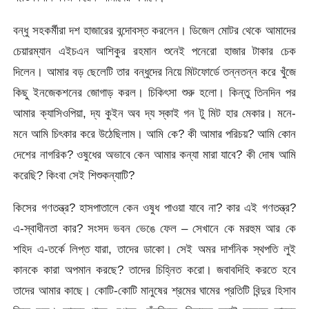
বন্ধু সহকর্মীরা দশ হাজারের বন্দোবস্ত করলেন। ডিজেল মোটর থেকে আমাদের
চেয়ারম্যান এইচএন আশিকুর রহমান শুনেই পনেরো হাজার টাকার চেক
দিলেন। আমার বড় ছেলেটি তার বন্ধুদের নিয়ে মিটফোর্ডে তন্নতন্ন করে খুঁজে
কিছু ইনজেকশনের জোগাড় করল। চিকিৎসা শুরু হলো। কিন্তু তিনদিন পর
আমার ক্যাসিওপিয়া, দ্য কুইন অব দ্য স্কাই গন টু মিট হার মেকার। মনে-
মনে আমি চিৎকার করে উঠেছিলাম। আমি কে? কী আমার পরিচয়? আমি কোন
দেশের নাগরিক? ওষুধের অভাবে কেন আমার কন্যা মারা যাবে? কী দোষ আমি
করেছি? কিংবা সেই শিশুকন্যাটি?
কিসের গণতন্ত্র? হাসপাতালে কেন ওষুধ পাওয়া যাবে না? কার এই গণতন্ত্র?
এ-স্বাধীনতা কার? সংসদ ভবন ভেঙে ফেল – সেখানে কে মরহুম আর কে
শহিদ এ-তর্কে লিপ্ত যারা, তাদের ডাকো। সেই অমর দার্শনিক স্থপতি লুই
কানকে কারা অপমান করছে? তাদের চিহ্নিত করো। জবাবদিহি করতে হবে
তাদের আমার কাছে। কোটি-কোটি মানুষের শ্রমের ঘামের প্রতিটি বিন্দুর হিসাব