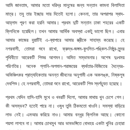
আমি জানতাম, আমার মতো দরিদ্র মানুষের জন্য সন্তান কামনা বিলাসিতা
মাত্র। তবু তার ইচ্ছায় সায় দিতেই হলো। কেননা, তার অপরাপর স্বাদ-
আহ্লাদ পূরণ করা হয়নি আমার। প্রথম দুটি সন্তান ঢাকা শহরের একটি
ক্লিনিকে হয়েছিল। তখন আমার আর্থিক অবস্থা একটু ভালো ছিল। এবার
আমার কাজের বুয়াটিই এ-ব্যাপারে আমার স্ত্রীকে সাহায্য করেছে। হে
নগরবাসী, তোমরা শুনে রাখো, ক্রুদ্ধ-জঙ্গম-কুৎসিত-পঙ্কিল-নিষ্ঠুর-সুন্দর
পৃথিবীতে আরেকটি শিশুর আগমন। অমিত সম্ভাবনার। অশেষ দুঃখময়
পরিণতির। অনেক গ্লানি-অপমান-পরাজয়ের ব্যর্থতার-বিজিতের দৈন্যের-
অকিঞ্চিৎকর প্রাত্যহিকতায় অনন্ত জীবনের অনুগামী এক অকলঙ্ক, নিষ্কলুষ
দেবশিশু। হে নগরবাসী, তোমরা শুনে রাখো, আরেকটি শিশু স্বর্গচ্যুত হয়েছে।
প্রথম যেদিন হাসি-হাসি মুখে ও খবরটি দিলো, আমার মাথায় খুন চেপে গেল।
কী অসম্ভব? হতেই পারে না। ওষুধ তুমি ঠিকমতো খাওনি। সমস্যা বাড়িয়ে
লাভ নেই। এমআর করিয়ে নাও। আমার বন্ধুর ক্লিনিক আছে। কোনো
পয়সা লাগবে না। আমার চোখমুখ আর ভাবভঙ্গিতে বোধহয় একটা খুনির চেহারা