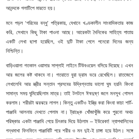
আনন্দকে গলাটিপে মারতে হয়।
মনে পড়ল ‘গরিবের বন্ধু’ পত্রিকায়, যেখানে খণ্ডকালীন সাংবাদিকতার কাজ
করি, সেখানে কিছু টাকা পাওনা আছে। আরেকটা দৈনিকের সাহিত্য পাতায়
একটি লেখা ছাপা হয়েছিল, ওই দুটি টাকা পেলে পনেরো দিনের জন্য
নিশ্চিন্তি।
বাড়িওয়ালা গতকাল ওয়াসার সাপ্লাই লাইনে টিউবওয়েল বসিয়ে দিয়েছে। এখন
আর জলের কষ্ট থাকবে না। গতরাতে বুয়া ড্রাম ভরে রেখেছিল। রাতজেগে
লেখালেখি আর স্ত্রীর সন্তান প্রসবের উদ্বিগ্নতায় ভালো ঘুম হয়নি কিংবা
সামান্য সময় ঘুমিয়েছিলাম মাত্র। তাই টলটলে ঈষদুষ্ণ জলে মনসুখ গোসল
করলাম। শরীরটা ঝরঝরে লাগল। কিন্তু একটিও ইস্ত্রি করা কিংবা কাচা শার্ট-
পাঞ্জাবি আলনায় দেখতে পেলাম না। ট্রাঙ্কে খোঁজাখুঁজি করে পুরনো অথচ
পরিষ্কার একটা পাঞ্জাবি পেয়ে চিৎকার দিয়ে উঠলাম – ইউরেকা! ন্যাপথালিনের
গন্ধমাখা ফিনফিনে পাঞ্জাবিটি পরে শরীর ও মন দুই-ই চাঙ্গা হয়ে উঠল। সঙ্গে