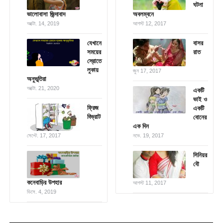
ঘটনা
ভালোবাসা জিন্দাবাদ
অবলম্বনে
অক্টো. 14, 2019
আগস্ট 12, 2017
যেখানে
বাসর
সময়ের
রাত
স্রোতে
লুকায়
জুন 17, 2017
অনুভূতিরা
অক্টো. 21, 2020
একটি
ভাই ও
ফ্রিজ
একটি
বিভ্রাট
বোনের
এক দিন
সেপ্টে. 17, 2017
নভে. 19, 2017
সিনিয়র
বৌ
কনেবাড়ির উপহার
আগস্ট 11, 2017
ডিসে. 4, 2019