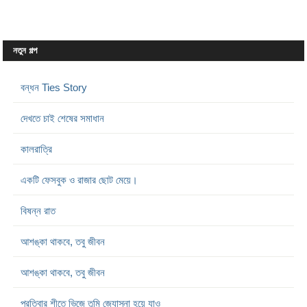
নতুন গল্প
বন্ধন Ties Story
দেখতে চাই শেষের সমাধান
কালরাত্রি
একটি ফেসবুক ও রাজার ছোট মেয়ে।
বিষন্ন রাত
আশঙ্কা থাকবে, তবু জীবন
আশঙ্কা থাকবে, তবু জীবন
প্রতিবার শীতে ভিজে তুমি জ্যোস্না হয়ে যাও