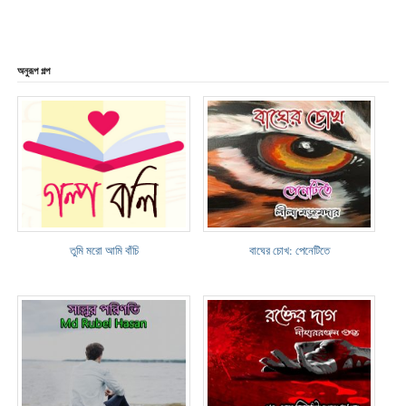
অনুরূপ গল্প
তুমি মরো আমি বাঁচি
বাঘের চোখ: পেনেটিতে