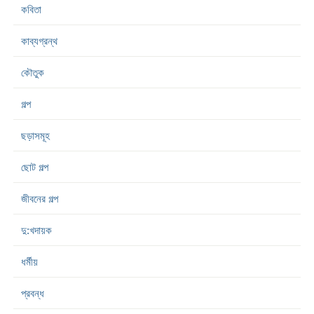
কবিতা
কাব্যগ্রন্থ
কৌতুক
গল্প
ছড়াসমূহ
ছোট গল্প
জীবনের গল্প
দু:খদায়ক
ধর্মীয়
প্রবন্ধ