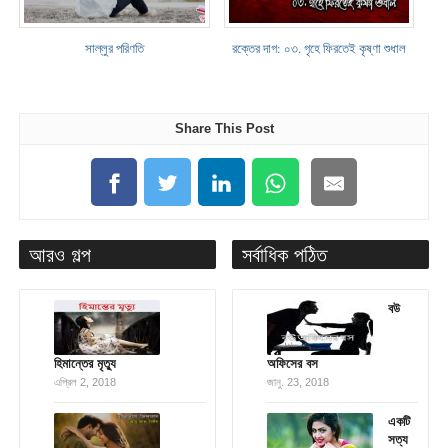
সাল্লুর পরিণতি
রক্তের দাগ: ০৩. গৃহে ফিরতেই কৃষ্ণা শুধাল
Share This Post
আরও গল্প
সর্বাধিক পঠিত
বউ
হিমান্তের মৃত্যু
অফিসের বস
এপ্রিল 2, 2018
জানু. 23, 2018
একটি
সত্য