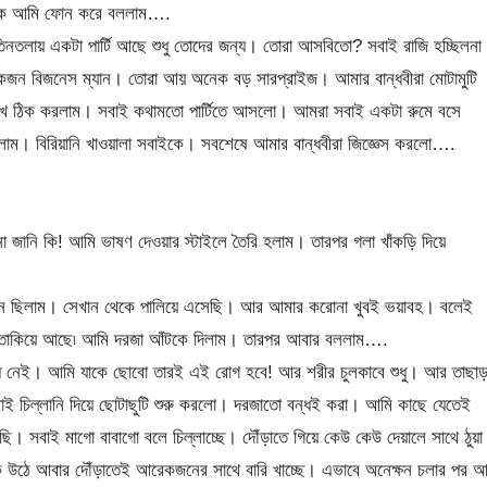
াইকে আমি ফোন করে বললাম….
িনতলায় একটা পার্টি আছে শুধু তোদের জন্য। তোরা আসবিতো? সবাই রাজি হচ্ছিলনা
জন বিজনেস ম্যান। তোরা আয় অনেক বড় সারপ্রাইজ। আমার বান্ধবীরা মোটামুটি
রিখ ঠিক করলাম। সবাই কথামতো পার্টিতে আসলো। আমরা সবাই একটা রুমে বসে
াম। বিরিয়ানি খাওয়ালা সবাইকে। সবশেষে আমার বান্ধবীরা জিজ্ঞেস করলো….
 না জানি কি! আমি ভাষণ দেওয়ার স্টাইলে তৈরি হলাম। তারপর গলা খাঁকড়ি দিয়ে
ছিলাম। সেখান থেকে পালিয়ে এসেছি। আর আমার করোনা খুবই ভয়াবহ। বলেই
ে তাকিয়ে আছে৷ আমি দরজা আঁটকে দিলাম। তারপর আবার বললাম….
নেই। আমি যাকে ছোবো তারই এই রোগ হবে! আর শরীর চুলকাবে শুধু। আর তাছাড়
ই চিল্লানি দিয়ে ছোটাছুটি শুরু করলো। দরজাতো বন্ধই করা। আমি কাছে যেতেই
। সবাই মাগো বাবাগো বলে চিল্লাচ্ছে। দৌঁড়াতে গিয়ে কেউ কেউ দেয়ালে সাথে ঠুয়া
ে উঠে আবার দৌঁড়াতেই আরেকজনের সাথে বারি খাচ্ছে। এভাবে অনেক্ষন চলার পর আ