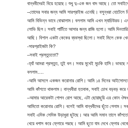
বান্ধবীদেরই বিয়ে হয়েছে। শুধু দু-এক জন বাদ আছে। তো সব
–তোদের সবার জন্য আমি সারপ্রাইজ এনেছি। বসুন্ধরা হোটেলে ত
আমি বিভিন্ন ভাবে বোঝালাম। বললাম আমি এখন ম্যাচিউরড। এক
লোভি ছিল। সবাই পার্টিতে আসার জন্য রাজি হলো। আমি দিনতা
আছি। বিশাল একটা কেকের ব্যবস্থা ছিলো। সবাই মিলে কেক খেল
-সারপ্রাইজটা কি?
–সবাই প্রস্তুততো?
-হ্যাঁ আমরা প্রস্তুত, তুই বল। সবার মুখেই মুচকি হাসি। ভাবছে
বললাম….
-আমি আসলে একজন করোনার রোগি। আমি ১৪ দিনের আইসোলনে 
আমি কাঁশতে থাকলাম। বান্ধবীরা হতবাক, সবাই চোখ বড়বড় কর
–আমার আরেকটা গোপন রোগ আছে, এটা ছোয়াছুয়ি এর কোন ঔষধ 
আমিতো করোনার রোগি। বলেই আমি বান্ধবীদের ছুঁতে গেলাম। সবা
সবাই এদিক সেদিক উড়াধুরা ছুটছে। আর আমি সমান তালে কাঁশতেছি
খেয়ে ধপাস করে ফ্লোরে পরছে। আমি ছুতে যাব দেখে ফ্লোর থেক