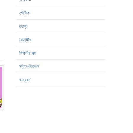
ভৌতিক
রহস্য
রোমান্টিক
শিক্ষনীয় গল্প
সাইন্স-ফিকশন
হাস্যরস