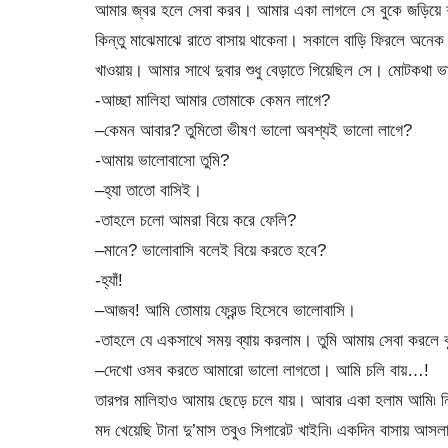
আমার জ্বর হলে সেবা করব। আমার একা লাগলে সে বুকে জড়িয়ে শা
কিন্তু মাঝেমাঝে রাতে বাসায় থাকেনা। সকালে বাড়ি ফিরলে অনেক
খাওয়ায়। আমার সাথে দুবার শুধু বেড়াতে গিয়েছিল সে। মোটকথ
-আচ্ছা মালিহা আমার তোমাকে কেমন লাগে?
–কেমন আবার? তুমিতো ভীষণ ভালো অবশ্যই ভালো লাগে?
-আমায় ভালোবাসো তুমি?
–হ্যা তাতো বাসিই।
-তাহলে চলো আমরা বিয়ে করে ফেলি?
–মানে? ভালোবাসি বলেই বিয়ে করতে হবে?
-হ্যাঁ!
–আজব! আমি তোমায় ফ্রেন্ড হিসেবে ভালোবাসি।
-তাহলে যে একসাথে সময় ব্যায় করলাম। তুমি আমায় সেবা করলে ব
–দেখো ওসব করতে আমারো ভালো লাগতো। আমি চলি বায়…!
তারপর মালিহাও আমায় ছেড়ে চলে যায়। আবার একা হলাম আমি৷ নিজ
মদ খেয়েছি টানা দু’মাস তবুও সিগারেট খাইনি৷ একদিন বাসায় আসল