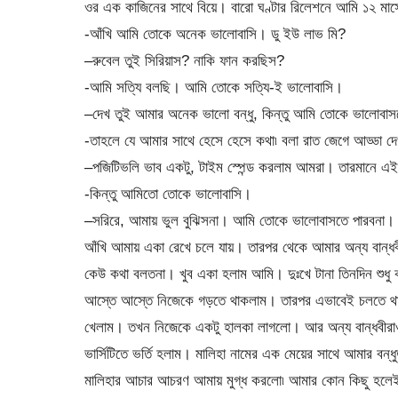
ওর এক কাজিনের সাথে বিয়ে। বারো ঘণ্টার রিলেশনে আমি ১২ মাস
-আঁখি আমি তোকে অনেক ভালোবাসি। ডু ইউ লাভ মি?
–রুবেল তুই সিরিয়াস? নাকি ফান করছিস?
-আমি সত্যি বলছি। আমি তোকে সত্যি-ই ভালোবাসি।
–দেখ তুই আমার অনেক ভালো বন্ধু, কিন্তু আমি তোকে ভালোবাস
-তাহলে যে আমার সাথে হেসে হেসে কথা৷ বলা রাত জেগে আড্ডা দ
–পজিটিভলি ভাব একটু, টাইম স্পেন্ড করলাম আমরা। তারমানে 
-কিন্তু আমিতো তোকে ভালোবাসি।
–সরিরে, আমায় ভুল বুঝিসনা। আমি তোকে ভালোবাসতে পারবনা।
আঁখি আমায় একা রেখে চলে যায়। তারপর থেকে আমার অন্য বান্ধ
কেউ কথা বলতনা। খুব একা হলাম আমি। দুঃখে টানা তিনদিন শুধু ক
আস্তে আস্তে নিজেকে গড়তে থাকলাম। তারপর এভাবেই চলতে থাক
খেলাম। তখন নিজেকে একটু হালকা লাগলো। আর অন্য বান্ধবীরাও 
ভার্সিটিতে ভর্তি হলাম। মালিহা নামের এক মেয়ের সাথে আমার বন্
মালিহার আচার আচরণ আমায় মুগ্ধ করলো৷ আমার কোন কিছু হলেই