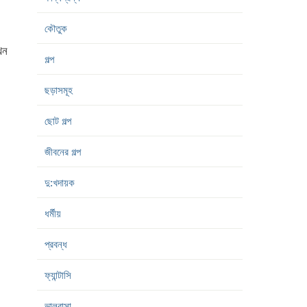
কৌতুক
খন
গল্প
ছড়াসমূহ
ছোট গল্প
জীবনের গল্প
দু:খদায়ক
ধর্মীয়
প্রবন্ধ
ফ্যান্টাসি
ভালবাসা