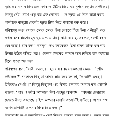
ব্যাংকের সামনে দিয়ে এক লোককে উঠিয়ে নিয়ে তার নৃশংস হত্যার সাক্ষী হয়।
কিন্তু সেটা চোখে পড়ে যায় এক লোকের। সে দ্রুত ওর দিকে তাড়া করায়
লাশটাকে রাস্তায় ফেলেই দ্রুত রিক্সা নিয়ে পালানো শুরু করে।
পথিমধ্যে ভাঙা রাস্তায় জোরে জোরে রিক্সা চালাতে গিয়ে রিক্সা এক্সিডেন্ট করে
ধপাস করে রাস্তায় মুখ থুবড়ে পড়ে যায়। মাথা আর হাতের তালু ফেটে রক্ত
বের হচ্ছে। তার করুণ অবস্থা দেখে কয়েকজন রিক্সা চালক তাকে ধরে তার
রিক্সায় উঠিয়ে বসিয়ে দেয়। একজন চালকের আসনে বসে চালিয়ে হাসপাতালের
দিকে যাওয়া শুরু করে।
পথিমধ্যে বলে, “ভাই, শুনছেন শহরের সব বদ লোকগুলো কেমনে নিখোঁজ
হইতেছে?” বদরুদ্দিন কিছু না জানার ভান করে বললো, “হ ভাই! শুনছি।
টিভিতেও দেখছি।” কিন্তু কিছুক্ষণ পরে রিক্সার চালকের আসনে বসা লোকটি
বললো, “ভাই ও ভাই! আপনারে নিয়া এতদূর আসলাম। আপনার চেহারাডা
দেখতে ইচ্ছা করতেছে। ইশ আপনার মাথাটা কতখানিই ফাটছে। আমার মাথা
আপনাআপনিই আপনার দিকে ফিরতেছে।”
কিছুক্ষণের মধ্যে বদরুদ্দিনেরও সেই বিভৎস রকমের মৃত্যু হলো। যেমনে মৃত্যু