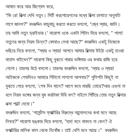
আঘাত করে আর জিগ্যেস করে,
“কি রে! রিক্সা দেখি নতুন। সিটি করপোরেশনের মধ্যে রিক্সা চালাতে অনুমতি
লাগে জানস?” বদরুদ্দিন কাচুমাচু করতে করতে বললো, “জ্বে স্যার, জানি।
তয় আমি নতুন ড্রাইভার।’ দারোগা ওকে একটা পিটান দিয়ে বললো, ” শালা!
নতুনের জন্য নিয়ম ভিন্ন? কোথাও লেখা আছে?” বদরুদ্দিন একটু নিজেকে
গুছিয়ে নিয়ে বললো, “স্যার ও স্যার‌! আপনে আমার রিক্সায় উইঠা একটু হাওয়া
বাতাস খাইবেন?” দারোগা কিছু বুঝতে পারার ভঙ্গিমায় ওর কথায় রাজি হয়ে
গেলো। তারপর উঠে বসলো। তারপর বদরুদ্দিন বললো, ‘স্যার ও স্যার!
আইজকে শেষদিনও আমারে পিটানো লাগলো আপনার?’ পুলিশটা কিছুই না
বুঝতে পেরে বললো, ‘শেষ দিন মানে? আগে কবে মারছি তোরে?আর এগুলা না
বলে নিয়ম ভঙ্গের জন্য ঘুষ কয়টাকা দিবি বল? নাইলে পিটিয়ে তোর নতুন রিক্সার
নক্সা পাল্টে দেবো।”
বদরুদ্দিন বললো, ‘গার্মেন্টস ফ্যাক্টরির বিরুদ্ধে আন্দোলনের কথা মনে আছে
নিশ্চয়?” দারোগা হুঙ্কার দিয়ে বললো, ”হুম! মনে থাকবে না কেন? ঐ
ফ্যাক্টরির মালিক কাল থেকে নিখোঁজ। তাই বেশি মনে আছে।” বদরুদ্দিন