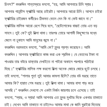
চিনস?” বদরুদ্দিন শান্তস্বরে বললো, ”হয়, আমি আপনারে চিনি স্যার।
আপনার গার্মেন্টস ফ্যাক্টরি আছে চাইরটা। আপনারে আরো চিনি। আপনে চাইরা
ফ্যাক্টরির চাইরজন কর্মীরেও ঠিকমত বেতন দেন কি না কেউ জানে না।”
ফ্যাক্টরির মালিক আরো রেগে গিয়ে বলে, ”ছোটলোকের বাচ্চা! তোর এত বড়
সাহস। তুই কে? তুই রিক্সা থামা। তারপর তোরে আগামী কিছুক্ষণের মধ্যে
জেলে না ঢুকালে আমি মানুষের জন্মে না।”
বদরুদ্দিন নরমভাবে বললো, ”আমি কে? সুন্দর প্রশ্ন করেছেন। আমি
বদরুদ্দিন। আপনার ফ্যাক্টরিতে কাজ করা এক শ্রমিক। যে বেতনের টাকা না
পাওয়ায় তার বউরে ডাক্তার দেখাইতে না পাইরা অকালে পরপারে পাঠাইয়া
দিছে।” ফ্যাক্টরির মালিক লক্ষ করলো রিক্সা অনেক জোরে জোরে ছুটে চলছে।
তাই বললো, “শালার পুত! তুই আমার কামলা ছিলি? তোর বউ মরছে তাতে
আমার কি? হায়াত শেষ মরছে। তুই রিক্সা থামা। আমার বাসা পাড় করে
আসছি।” বদরুদ্দিন দেখলো সে একটা নির্জন জায়গায় চলে এসেছে। তাই
বললো, “স্যার, ও স্যার! আমি আপনার এত সুন্দর মুখটার দিকে একবার তাকাতে
চাই। দেখেন আমি তাকাতে না চাইলেও আমার মাথা কে জানি ঘুরাইয়া দিতেছে