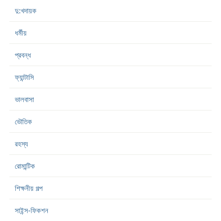
দু:খদায়ক
ধর্মীয়
প্রবন্ধ
ফ্যান্টাসি
ভালবাসা
ভৌতিক
রহস্য
রোমান্টিক
শিক্ষনীয় গল্প
সাইন্স-ফিকশন