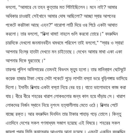
বললো, “আমারে যে তহন কুত্তার মত পিটাইছিলেন। মনে নাই? আমার
অধিকার চাওয়াই সেইখানে আমার দোষ আছিলো? আচ্ছা স্যার আপনের
পকেটে কয়টাকা আছে এহন?” দারোগা লাঠি দিয়ে ওর পিঠে একটা আঘাত
করলো। তার বললো, “রিক্সা থামা! নাহলে গুলি করবো তোরে।” বদরুদ্দিন
চারদিকে দেখলো জনমানবহীন থমথমে পরিবেশ তাই বললো,” “স্যার ও স্যার!
আপনার হিংস্র হাতটা দেখতে মন চাইতেছে। দেখেন আমার মাথা একা একা
আপনার দিকে ঘুরতেছে।”
তারপর পুলিশ অফিসারের তেমনই বিভৎস মৃত্যু হলো। তার মানিব্যাগ ঘেটেঘুটে
কয়েক হাজার টাকা পেয়ে সেটা পকেটে পুড়ে লাশটা বস্তা ভরে বুড়িগঙ্গায় ভাসিয়ে
দিলো। ইদানীং রিক্সায় একটা বস্তা নিয়ে বের হয়। যাতে ভালোভাবে কাজ করা
যায়। ধীরে ধীরে শহরের খারাপ লোকগুলোর জন্য কাল হয়ে দাঁড়ায় সে। খারাপ
লোকদের নির্জন স্থানে নিয়ে নৃশংস হত্যালীলায় মেতে ওঠে। রিক্সার পেটে
যাচ্ছে রক্ত। আর বদরুদ্দিন দিনদিন তার টাকার পাহাড় গড়ে তোলে। কিন্তু
এতদিনে দেশের সকল গণমাধ্যম সজাগ হয়েছে এই বিষয়ে। শহরের সকল
জায়গা প্রায় সিসি ক্যামেরার আওতায় আনা হয়েছে। এমনই একদিন বদরুদ্দিন