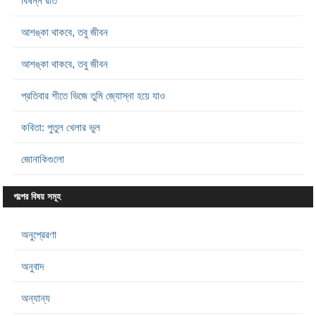
বিষন্ন রাত
আশঙ্কা থাকবে, তবু জীবন
আশঙ্কা থাকবে, তবু জীবন
প্রতিবার শীতে ভিজে তুমি জ্যোস্না হয়ে যাও
কবিতা: পুতুল খেলার ভুল
জোনাকিগুলো
গল্পের বিষয় সমূহ
অনুপ্রেরণা
অনুবাদ
অন্যান্য