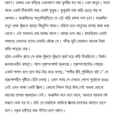
আগে। ঢাকার এক বস্তির এককোণে তার খুপরির মত ঘর। একা মানুষ। সাথে
থাকে একটা টিয়াপাখি আর একটা কুকুর। কুকুরটা তার বাড়ি ছেড়ে যায় না
কোথাও। বদরুদ্দিনের অনুপস্থিতিতে সে এই বাড়ি রক্ষক বলা চলে। বদরুদ্দিন
নতুন কাজ খুঁজতে ব্যস্ত কিছুদিন যাবত। মহিলা হলে মানুষের বাসায় কাজ করা
যেতো। এই ভাবনাও তার মাথায় আসে। আবার চলে যায়। রাতবিরেত একটা
সামান্য বেতনের হলেও চাকরি খোঁজে সে। গলির মুদি দোকানে অনেক টাকা
বাকি পড়েছে তার।
হঠাৎ একদিন রাতে সে কাজ খুঁজতে খুঁজতে ব্যর্থ হয়ে বাড়ি ফিরছিলো। নির্জন
জনমানবহীন রাস্তা। পাশে ল্যাম্পপোস্ট জ্বলছে। ল্যাম্পপোস্টের গোড়ায়
একটা পাগল বসে বসে বিড় বিড় করে বলছে, ”পাপীর ঠাঁই,পৃথিবীতে নাই।” সে
ভ্রুক্ষেপহীন দৃষ্টিতে হেঁটে চলছে। এমন সময় সে দেখতে পেলো পুরোনো রংচঙ
নেই এমন ভাঙ্গা একটা রিক্সা। কোনো শিকল দিয়ে বাঁধা নেই অথবা কোনো
ধরনোর তালার ব্যবহারও নেই। বদরুদ্দিন মনে মনে ভাবে, অভাবে স্বভাব নষ্ট
করলে দোষ হয় না। তাই সে চারদিকে তাকিয়ে রিক্সার চালকের আসনে চেপে
বসে। দ্রুত চালিয়ে তার গলিতে চলে আসে।