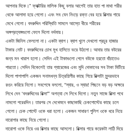
আপনার দিকে।” ফ্যাক্টরির মালিক কিছু বলার আগেই তার হাত পা মাথা শরীর
থেকে আলাদা হয়ে গেলো। এবং সব যেন নিংড়ে রক্ত বের হয়ে রিক্সার গায়ে
মেখে গেলো। বদরুদ্দিন পরিস্থিতি সামলে আস্তে ধীরে শরীরের
অঙ্গপ্রত্যঙ্গগুলো ফেলে দিলো নর্দমায়।
একটা জিনিস ফেললো না। একটা ব্যাগ। ব্যাগ খুলে দেখলো প্রচুর হাজার
টাকার নোট। বদরুদ্দিনের চোখ মুখ হাসিতে ভরে উঠলো। আবার তার বউয়ের
জন্য মন খারাপ হলো। সেদিন এই টাকাগুলো পেলে বউকে হয়তো বাঁচাতেও
পারতো। সেদিন বিকেলেই তার গ্যারেজের এবং মুদি দোকানের সব টাকা মিটিয়ে
দিলো পাশাপাশি একজন সনামধন্য চিত্রশিল্পীর কাছে গিয়ে রিক্সাটা সুন্দরভাবে
রংচং করিয়ে নিলো। সবশেষে বললো, “স্যার, ও স্যার! পিছনে বড় বড় অক্ষরে
লিখে দেন ‘বদরুদ্দিনের রিক্সা'” অগত্যা সে লিখে দিলো। নতুন সাজে রিক্সা পথে
নামলো পরেরদিন। তারপর সে দেখেশুনে কাছাকাছি চেকপোস্টের কাছে চলে
গেলো। চেক পোস্টে ওকে ধরা হলো। একজন সাধারণ পুলিশ ওকে ধরে নিয়ে
দারোগার কাছে নিয়ে গেলো।
দারোগা ওকে নিয়ে ওর রিক্সার কাছে আসলো। রিক্সার গায়ে কয়েকটা লাঠি দিয়ে