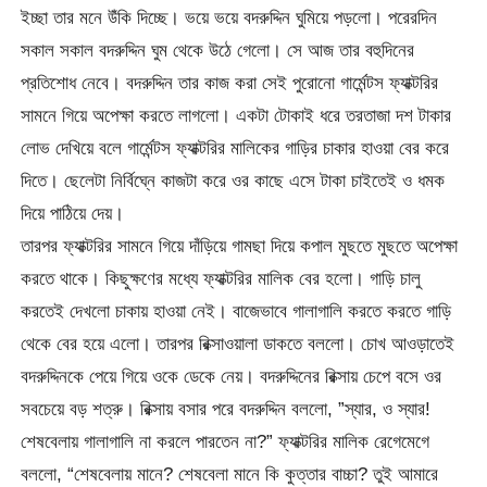
ইচ্ছা তার মনে উঁকি দিচ্ছে। ভয়ে ভয়ে বদরুদ্দিন ঘুমিয়ে পড়লো। পরেরদিন
সকাল সকাল বদরুদ্দিন ঘুম থেকে উঠে গেলো। সে আজ তার বহুদিনের
প্রতিশোধ নেবে। বদরুদ্দিন তার কাজ করা সেই পুরোনো গার্মেন্টস ফ্যাক্টরির
সামনে গিয়ে অপেক্ষা করতে লাগলো। একটা টোকাই ধরে তরতাজা দশ টাকার
লোভ দেখিয়ে বলে গার্মেন্টস ফ্যাক্টরির মালিকের গাড়ির চাকার হাওয়া বের করে
দিতে। ছেলেটা নির্বিঘ্নে কাজটা করে ওর কাছে এসে টাকা চাইতেই ও ধমক
দিয়ে পাঠিয়ে দেয়।
তারপর ফ্যাক্টরির সামনে গিয়ে দাঁড়িয়ে গামছা দিয়ে কপাল মুছতে মুছতে অপেক্ষা
করতে থাকে। কিছুক্ষণের মধ্যে ফ্যাক্টরির মালিক বের হলো। গাড়ি চালু
করতেই দেখলো চাকায় হাওয়া নেই। বাজেভাবে গালাগালি করতে করতে গাড়ি
থেকে বের হয়ে এলো। তারপর রিক্সাওয়ালা ডাকতে বললো। চোখ আওড়াতেই
বদরুদ্দিনকে পেয়ে গিয়ে ওকে ডেকে নেয়। বদরুদ্দিনের রিক্সায় চেপে বসে ওর
সবচেয়ে বড় শত্রু। রিক্সায় বসার পরে বদরুদ্দিন বললো, ”স্যার, ও স্যার!
শেষবেলায় গালাগালি না করলে পারতেন না?” ফ্যাক্টরির মালিক রেগেমেগে
বললো, “শেষবেলায় মানে? শেষবেলা মানে কি কুত্তার বাচ্চা? তুই আমারে