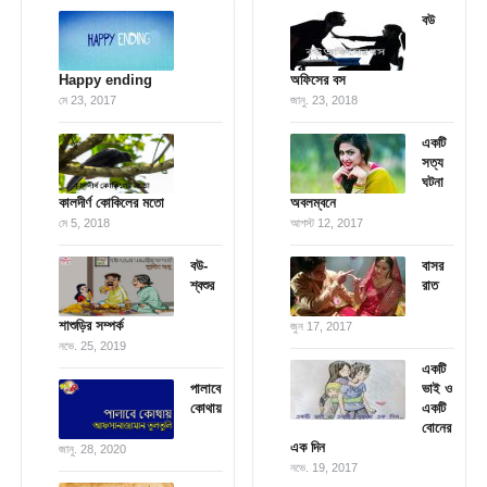
বউ
Happy ending
অফিসের বস
মে 23, 2017
জানু. 23, 2018
একটি
সত্য
ঘটনা
কালদীর্ণ কোকিলের মতো
অবলম্বনে
মে 5, 2018
আগস্ট 12, 2017
বউ-
বাসর
শ্বশুর
রাত
শাশুড়ির সম্পর্ক
জুন 17, 2017
নভে. 25, 2019
একটি
পালাবে
ভাই ও
কোথায়
একটি
বোনের
এক দিন
জানু. 28, 2020
নভে. 19, 2017