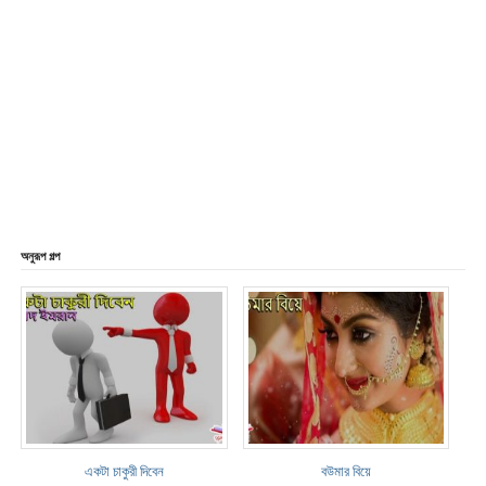
অনুরূপ গল্প
একটা চাকুরী দিবেন
বউমার বিয়ে