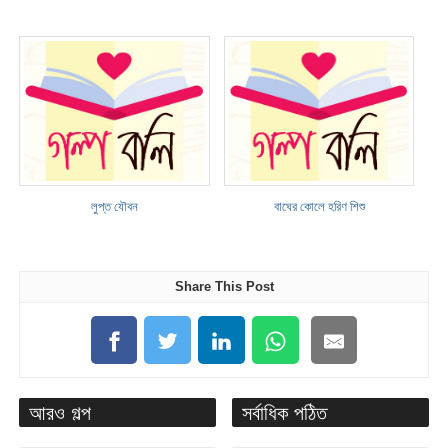
লুপ্ত যৌবন
বাঘের কোলে হরিণ শিশু
Share This Post
আরও গল্প
সর্বাধিক পঠিত