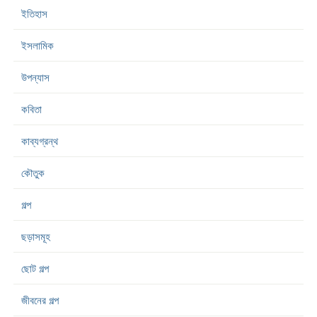
ইতিহাস
ইসলামিক
উপন্যাস
কবিতা
কাব্যগ্রন্থ
কৌতুক
গল্প
ছড়াসমূহ
ছোট গল্প
জীবনের গল্প