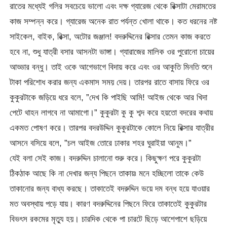
রাতের মধ্যেই গলির সবচেয়ে ভালো এবং দক্ষ গ্যারেজ থেকে রিক্সাটা মেরামতের
কাজ সম্পন্ন করে। গ্যারেজ অনেক রাত পর্যন্ত খোলা থাকে। কত ধরনের নষ্ট
সাইকেল, বাইক, রিক্সা, অটোর জঞ্জাল! বদরুদ্দিনের রিক্সার তেমন কাজ করতে
হবে না, শুধু যাত্রী বসার আসনটা ভাঙ্গা। গ্যারাজের মালিক ওর পুরোনো চায়ের
আড্ডার বন্ধু। তাই ওকে আগেভাগে বিদায় করে এবং ওর আকুতি মিনতি শুনে
টাকা পরিশোধ করার জন্য একমাস সময় দেয়। তারপর রাতে বাসায় ফিরে ওর
কুকুরটাকে জড়িয়ে ধরে বলে, ”দেখ কি পাইছি আমি! আইজ থেকে আর খিদা
পেটে থাহন লাগবে না আমাগো।” কুকুরটা কু কু শব্দ করে হয়তো বদরের কথায়
একমত পোষণ করে। তারপর বদরউদ্দিন কুকুরটাকে কোলে নিয়ে রিক্সার যাত্রীর
আসনে বসিয়ে বলে, ”চল আইজ তোরে ঢাকার শহর ঘুরাইয়া আনুম।”
যেই বলা সেই কাজ। বদরুদ্দিন চালানো শুরু করে। কিছুক্ষণ পরে কুকুরটা
ঠিকঠাক আছে কি না দেখার জন্য পিছনে তাকায়৷ মনে হচ্ছিলো তাকে কেউ
তাকানোর জন্য বাধ্য করছে। তাকাতেই বদরুদ্দিন ভয়ে দম বন্ধ হয়ে যাওয়ার
মত অবস্থায় পড়ে যায়। কারণ বদরুদ্দিনের পিছনে ফিরে তাকাতেই কুকুরটার
বিভৎস রকমের মৃত্যু হয়। চারদিক থেকে পা চারটে ছিড়ে আশেপাশে ছড়িয়ে