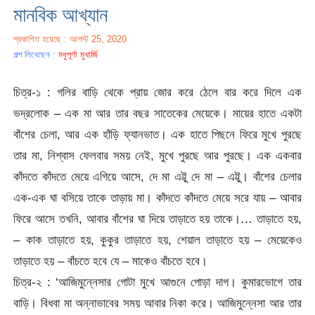
মানবিক আখ্যান
প্রকাশিত হয়েছে : আগস্ট 25, 2020
গল্প লিখেছেন :
মধুপূর্ণা মুখার্জি
চিত্র-১ : গলির বাড়ি থেকে প্রায় জোর করে ঠেলে বার করে দিলে এক
ভদ্রলোক – এক মা আর তার বছর সাতেকের মেয়েকে। মায়ের হাতে একটা
বাঁশের চেলা, আর এক হাঁড়ি ফ্যানভাত। এক হাতে পিছনে ফিরে মুখে পুরছে
তার মা, নিশ্বাস ফেলবার সময় নেই, মুখে পুরছে আর পুরছে। এক একবার
কাঁদতে কাঁদতে মেয়ে এগিয়ে আসে, দে মা এট্টু দে মা – এট্টু। বাঁশের চেলার
এক-এক ঘা বসিয়ে তাকে তাড়ায় মা। কাঁদতে কাঁদতে মেয়ে সরে যায় – আবার
ফিরে আসে তখনি, আবার বাঁশের ঘা দিয়ে তাড়াতে হয় তাকে।… তাড়াতে হয়,
– কাক তাড়াতে হয়, কুকুর তাড়াতে হয়, শেয়াল তাড়াতে হয় – মেয়েকেও
তাড়াতে হয় – বাঁচতে হবে যে – মাকেও বাঁচতে হবে।
চিত্র-২ : ‘আজিমুন্নেসার গোটা মুখে আগুনে পোড়া দাগ। কুমারভোগে তার
বাড়ি। বিধবা মা অন্নাভাবের সময় আবার নিকা করে। আজিমুন্নেসা আর তার