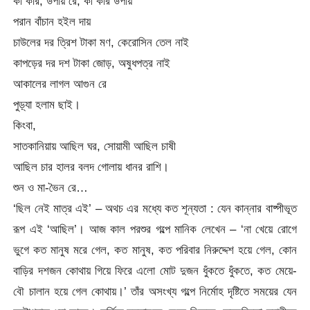
কী করি, উপায় রে, কী করি উপায়
পরান বাঁচান হইল দায়
চাউলের দর ত্রিশ টাকা মণ, কেরোসিন তেল নাই
কাপড়ের দর দশ টাকা জোড়, অষুধপত্র নাই
আকালের লাগল আগুন রে
পুড়্যা হলাম ছাই।
কিংবা,
সাতকানিয়ায় আছিল ঘর, সোয়ামী আছিল চাষী
আছিল চার হালর বলদ গোলায় ধানর রাশি।
শুন ও মা-ভৈন রে…
‘ছিল নেই মাত্র এই’ – অথচ এর মধ্যে কত শূন্যতা : যেন কান্নার বাষ্পীভূত
রূপ এই ‘আছিল’। আজ কাল পরশুর গল্পে মানিক লেখেন – ‘না খেয়ে রোগে
ভুগে কত মানুষ মরে গেল, কত মানুষ, কত পরিবার নিরুদ্দেশ হয়ে গেল, কোন
বাড়ির দশজন কোথায় গিয়ে ফিরে এলো মোট দুজন ধুঁকতে ধুঁকতে, কত মেয়ে-
বৌ চালান হয়ে গেল কোথায়।’ তাঁর অসংখ্য গল্পে নির্মোহ দৃষ্টিতে সময়ের যেন