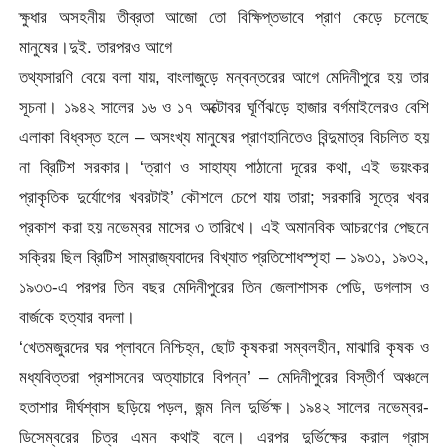
ক্ষুধার অসহনীয় তীব্রতা আজো তো বিক্ষিপ্তভাবে প্রাণ কেড়ে চলেছে
মানুষের।দুই. তারপরও আগে
তথ্যসারণি বেয়ে বলা যায়, বাংলাজুড়ে মন্বন্তরের আগে মেদিনীপুরে হয় তার
সূচনা। ১৯৪২ সালের ১৬ ও ১৭ অক্টোবর ঘূর্ণিঝড়ে হাজার বর্গমাইলেরও বেশি
এলাকা বিধ্বস্ত হলে – অসংখ্য মানুষের প্রাণহানিতেও বিন্দুমাত্র বিচলিত হয়
না ব্রিটিশ সরকার। ‘ত্রাণ ও সাহায্য পাঠানো দূরের কথা, এই ভয়ংকর
প্রাকৃতিক দুর্যোগের খবরটাই’ কৌশলে চেপে যায় তারা; সরকারি সূত্রে খবর
প্রকাশ করা হয় নভেম্বর মাসের ৩ তারিখে। এই অমানবিক আচরণের পেছনে
সক্রিয় ছিল ব্রিটিশ সাম্রাজ্যবাদের বিখ্যাত প্রতিশোধস্পৃহা – ১৯৩১, ১৯৩২,
১৯৩৩-এ পরপর তিন বছর মেদিনীপুরের তিন জেলাশাসক পেডি, ডগলাস ও
বার্জকে হত্যার বদলা।
‘খেতমজুরদের ঘর প্লাবনে নিশ্চিহ্ন, ছোট কৃষকরা সম্বলহীন, মাঝারি কৃষক ও
মধ্যবিত্তরা প্রশাসনের অত্যাচারে বিপন্ন’ – মেদিনীপুরের বিস্তীর্ণ অঞ্চলে
হতাশার দীর্ঘশ্বাস ছড়িয়ে পড়ল, জন্ম নিল দুর্ভিক্ষ। ১৯৪২ সালের নভেম্বর-
ডিসেম্বরের চিত্র এমন কথাই বলে। এরপর দুর্ভিক্ষের করাল গ্রাস