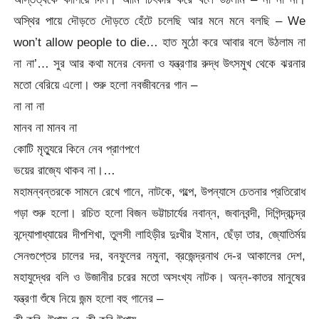
অস্থির পায়ে দৌড়তে দৌড়তে হেঁটে চলেছি আর মনে মনে বলছি – We
won’t allow people to die… হাত মুঠো করে আবার বলে উঠলাম না
না না’… সুর আর কথা মনের বেদনা ও যন্ত্রণার রুদ্ধ উৎসমুখ থেকে ঝরনার
মতো বেরিয়ে এলো। শুরু হলো নবজীবনের গান –
না না না
মানব না মানব না
কোটি মৃত্যুরে কিনে নেব প্রাণপণে
ভয়ের রাজ্যে থাকব না।…
মহামন্বন্তরকে সামনে রেখে গানে, নাটকে, গল্পে, উপন্যাসে চেতনার প্রতিরোধ
গড়া শুরু হলো। রচিত হলো বিজন ভট্টাচার্যের নবান্ন, জবানবন্দী, দিগিন্দ্রচন্দ্র
বন্দ্যোপাধ্যায়ের দীপশিখা, তুলসী লাহিড়ীর দুঃখীর ইমান, ছেঁড়া তার, জ্যোতির্ময়
সেনগুপ্তের চালের দর, বনফুলের নমুনা, ব্রজেন্দ্রনাথ দে-র আকালের দেশ,
মহাযুদ্ধের বলি ও উজানীর চরের মতো অসংখ্য নাটক। অন্ন-কাতর মানুষের
যন্ত্রণা শুঁষে নিয়ে জন্ম হলো বহু গানের –