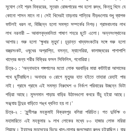
সুযোগ নেই শ্রম বিক্রয়ের, সুতরাং রোজগারের পথ হলো রুদ্ধ, কিন্তু খিদে যে
কোনো শাসন মানে না। সেই খিদেরই তাড়নায় শান্তির নীড়গুলোয় শুধু ব্যাপক
ফাটলই ধরল না, বিচ্ছিন্ন হলো সমস্ত সম্পর্কের নিগড়। গ্রামবাংলার লাখ
লাখ নরনারী – আবালবৃদ্ধবনিতা পাষাণ শহরে ছুটে এলো। অন্নসংস্থানের
আশায়। শুরু হলো ‘ক্ষুধার মৃত্যু’। চূড়ান্ত খাদ্যসংকটের সঙ্গে শুরু হলো
বস্ত্রসংকট, ওষুধের অপ্রাপ্তি, বসন্ত, ম্যালেরিয়া, কালাজ্বরের পাশাপাশি
খাদ্যের জন্য শরীর বিক্রির ফসল সিফিলিস, গনোরিয়া।
চিত্র-১ : ‘অন্নাভাবে পঙ্গপালের মতো লোক ঘরবাড়ির মায়া কাটাইয়া আসামের
পথে ছুটিয়াছিল। অনাহার ও রোগে মৃত্যুর হাত হইতে তাহারা রেহাই পায়
নাই। গ্রামে গ্রামে এই সমস্ত নিরুদ্দেশ ও নির্বংশ পরিবারের উচ্ছন্ন ভিটা
পড়িয়া আছে। মুসলমান পাড়ায় বাড়ির উঠানগুলো কবরে উঁচু হইয়া আছে।
সন্ধ্যায় হিন্দুর বাড়িতে শঙ্খ ধ্বনিত হয় না।’
চিত্র-২ : ‘মুন্সীগঞ্জ মহকুমাই বিক্রমপুর বলিয়া পরিচিত। গত দুর্ভিক্ষ ও
মহামারিতে এই মহকুমার ৯ লাখ লোকের মধ্যে ৮০ হাজার লোক মরিয়া
গিয়াছে। ইহাদের মৃতদেহের ভিড়ে খাল-নালার জলস্রোত রুদ্ধ হইয়াছিল। যার