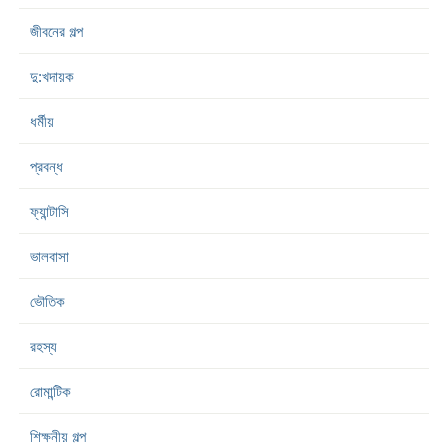
জীবনের গল্প
দু:খদায়ক
ধর্মীয়
প্রবন্ধ
ফ্যান্টাসি
ভালবাসা
ভৌতিক
রহস্য
রোমান্টিক
শিক্ষনীয় গল্প