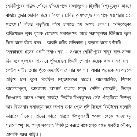
মেদিনীপুরের গণ্ডি পেরিয়ে ছড়িয়ে পড়ে বাংলাজুড়ে। দ্বিতীয় বিশ্বযুদ্ধের কারণে
বাজারে মন্দার জোয়ার নামে। ‘বাংলার চাষির কৃষিপণ্যের দাম পড়ে যায় প্রায় ৫৫
শতাংশ।’ বাঁচার লড়াইয়ে কাঁধে চাপাতে হয় ঋণের বোঝা। অস্তিত্বের
অভিযোজন-লুব্ধ কৃষক জোতদার-মহাজনদের হাতে স্বল্পমূল্যের বিনিময়ে তুলে
দিতে থাকে বাঁচার রসদ – আবাদি জমির মালিকানা। বাড়তে থাকে বর্গাদারি।
‘সরকারকে ধানের একটি দানাও নয়’ – সংকল্পে মেদিনীপুরের মানুষ সাত-সাতটা
দিন ধরে ধ্বংসের তাণ্ডবে পুড়িয়েছিল তিনটি গোলার কয়েক হাজার মণ ধান।
কেউবা মাটির তলায় পুঁতে ফেলেছিল সোনার ফসল। আবার অনেকে সরকারকে
এড়িয়ে চাল তুলে দিয়েছিল মজুতদারদের হাতে। আবেগচালিত, শিক্ষার
আলোকশূন্য, আত্মরক্ষায় অসমর্থ বাংলার মানুষ সেদিন বোঝেনি, নিরন্ন
দিনগুলোর আসন পাতছে তারাই! দ্বিতীয় বিশ্বযুদ্ধের সেই পটভূমিতে সিঙ্গাপুর
আর মিয়ানমার করায়ত্ত করে জাপান তখন শ্যেন দৃষ্টি দিয়েছে ব্রিটেনের কলোনি
ভারতের দিকে। তাদের ভাতে মারতে উপকূলবর্তী অঞ্চল থেকে খাদ্যশস্য
সরানো শুধু নয়, খাদ্য সরবরাহ বিপর্যস্ত করতে বাজেয়াপ্ত হচ্ছে যাবতীয় নৌকা,
এমনকি গরুর গাড়িও।