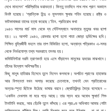
দেখে মানলেন’ পরিস্থিতির ভয়াবহতা। কিন্তু ততদিনে লাখ লাখ প্রাণ অকালে
বিনষ্ট হয়েছে। ‘প্রান্তিক হিন্দু ও মুসলমান ক্ষুধার শহিদ হয়েছে। রাষ্ট্র ও
ফাটকাবাজরা তাদের হত্যা করেছে।’তিন. প্রতিরোধ কথা
১৯৪৩ সালের মার্চ মাস থেকে দ্য স্টেটসম্যানে অনাহারে মৃত্যুর খবর ছাপা
হয়। ২২ আগস্ট ১৯৪৩, রোববার ছাপা হলো পাতা জোড়া দুর্ভিক্ষের ছবি।
শিক্ষিত বুদ্ধিজীবী মহলে তার তাপ বিকিরিত হলো, অন্যান্য পত্রিকাও এ-সময়
থেকে নির্ভরযোগ্য তথ্য সরবরাহে তৎপর হয়।
কমিউনিস্টরা দরদি ত্রাণকর্তা হয়ে এসে দাঁড়ালেন মানুষের হৃদয়ের মাঝখানে।
তাঁদের উদ্যোগ অবিস্মরণীয়।
কিছু মানুষ হাতিয়ার হিসেবে তুলে নিলেন কলমকে। অপচিত প্রাণের হাহাকার
আর বিপন্নতা যখন অসাড় করেছে চেতনাকে, তখনই যেন প্রতিরোধের
অন্তর-স্পৃহা ছিটকে উঠেছে ভাষার বয়নে। জ্যোতিরিন্দ্র মৈত্র বলেছেন –
‘একদিন দেখলাম মা মরে পড়ে আছে। তার স্তন ধরে অবোধ ক্ষুধার্ত শিশু
টানাটানি করছে, আর হেঁচকি তুলে কাঁদছে। এর প্রচণ্ড অভিঘাত আমার গোটা
অস্তিত্বকে কাঁপিয়ে দিল। আমি চিৎকার করে বলে উঠলাম – না না না।