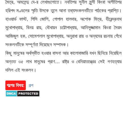
মৈত্র, অমলেন্দু দে-র লেখাগুলোতে। নবতিপর সুনীল মুন্সী কিংবা অশীতিপর
হরিপদ মণ্ডলের স্মৃতি উসকে তুলে আনা তথ্যসংকলনটিতে পাঠকের প্রাপ্তি।
হাওয়ার্ড ফাস্ট, পিসি জোশি, গোপাল হালদার, অশোক মিত্র, হীরেন্দ্রনাথ
মুখোপাধ্যায়, বিনয় রায়, বৌধায়ন চট্টোপাধ্যায়, আনিসুজ্জামান কিংবা সৈয়দ
আজিজুল হক, সোমেশলাল মুখোপাধ্যায়, অনুরাধা রায় ও অন্যদের রচনায় গেঁথে
সংকলনটিকে সম্পূর্ণতা দিয়েছেন সম্পাদক।
কিছু মানুষের অর্থস্ফীত হওয়ার বাসনা আর কালোবাজারি যখন ছিনিয়ে নিয়েছিল
অন্তত ৩৫ লাখ মানুষের প্রাণ… রাষ্ট্র ও বেনিয়াতন্ত্রের সেই গণহত্যার
দলিল এই সংকলন।
গল্পের বিষয়:
গল্প