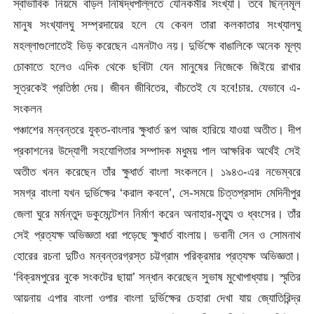
স্বাভাবিক নিয়মে বাড়ল নিষিদ্ধপল্লিতে যৌনকর্মীর সংখ্যা। তবে ছিন্নমূল
মানুষ সংখ্যালঘু সম্প্রদায়ের হলে যে কেবল তারা কলকাতার সংখ্যালঘু
মহল্লাগুলোতেই ভিড় করেছেন এমনটাও নয়। দুর্ভিক্ষে বাঙালিকে অনেক মূল্য
চোকাতে হলেও এদিক থেকে ছবিটা যেন মানুষের নিজেকে জিইয়ে রাখার
সূত্রকেই প্রতিষ্ঠা দেয়। জীবন জীবিতের, বাঁচতেই যে হবে!চার. যেভাবে এ-
সংকলন
পঞ্চাশের মন্বন্তরে যুক্ত-বাংলার ক্ষুধার্ত রূপ আজ হারিয়ে যাওয়া অতীত। দীপ
প্রকাশনের উদ্যোগী সহযোগিতার সম্পাদক মধুময় পাল আক্ষরিক অর্থেই সেই
অতীত খনন করেছেন তাঁর ক্ষুধার্ত বাংলা সংকলনে। ১৯৪৩-এর নভেম্বরে
সমগ্র বাংলা যখন দুর্ভিক্ষের ‘করাল কবলে’, সে-সময়ে চিত্তপ্রসাদ মেদিনীপুর
জেলা ঘুরে মর্মন্তুদ ডকুমেন্টেশন নির্মাণ করেন অনাহার-মৃত্যু ও ধ্বংসের। তাঁর
সেই প্রত্যক্ষ অভিজ্ঞতা ধরা পড়েছে ক্ষুধার্ত বাংলায়। ভবানী সেন ও সোমনাথ
হোরের রচনা দুটিও মন্বন্তরগ্রস্ত চট্টগ্রাম পরিক্রমার প্রত্যক্ষ অভিজ্ঞতা।
‘বিক্রমপুরের বুকে সংকটের ছায়া’ সন্ধান করেছেন সুভাষ মুখোপাধ্যায়। স্মৃতির
আয়নায় এপার বাংলা ওপার বাংলা দুর্ভিক্ষের চেহারা দেখা যায় জ্যোতিরিন্দ্র