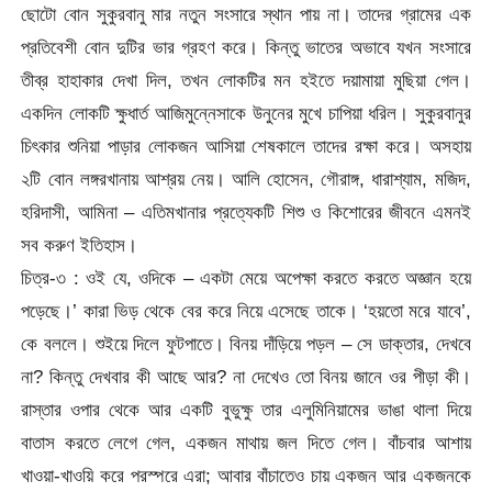
ছোটো বোন সুকুরবানু মার নতুন সংসারে স্থান পায় না। তাদের গ্রামের এক
প্রতিবেশী বোন দুটির ভার গ্রহণ করে। কিন্তু ভাতের অভাবে যখন সংসারে
তীব্র হাহাকার দেখা দিল, তখন লোকটির মন হইতে দয়ামায়া মুছিয়া গেল।
একদিন লোকটি ক্ষুধার্ত আজিমুন্নেসাকে উনুনের মুখে চাপিয়া ধরিল। সুকুরবানুর
চিৎকার শুনিয়া পাড়ার লোকজন আসিয়া শেষকালে তাদের রক্ষা করে। অসহায়
২টি বোন লঙ্গরখানায় আশ্রয় নেয়। আলি হোসেন, গৌরাঙ্গ, ধারাশ্যাম, মজিদ,
হরিদাসী, আমিনা – এতিমখানার প্রত্যেকটি শিশু ও কিশোরের জীবনে এমনই
সব করুণ ইতিহাস।
চিত্র-৩ : ওই যে, ওদিকে – একটা মেয়ে অপেক্ষা করতে করতে অজ্ঞান হয়ে
পড়েছে।’ কারা ভিড় থেকে বের করে নিয়ে এসেছে তাকে। ‘হয়তো মরে যাবে’,
কে বললে। শুইয়ে দিলে ফুটপাতে। বিনয় দাঁড়িয়ে পড়ল – সে ডাক্তার, দেখবে
না? কিন্তু দেখবার কী আছে আর? না দেখেও তো বিনয় জানে ওর পীড়া কী।
রাস্তার ওপার থেকে আর একটি বুভুক্ষু তার এলুমিনিয়ামের ভাঙা থালা দিয়ে
বাতাস করতে লেগে গেল, একজন মাথায় জল দিতে গেল। বাঁচবার আশায়
খাওয়া-খাওয়ি করে পরস্পরে এরা; আবার বাঁচাতেও চায় একজন আর একজনকে