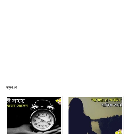
অনুরূপ গল্প