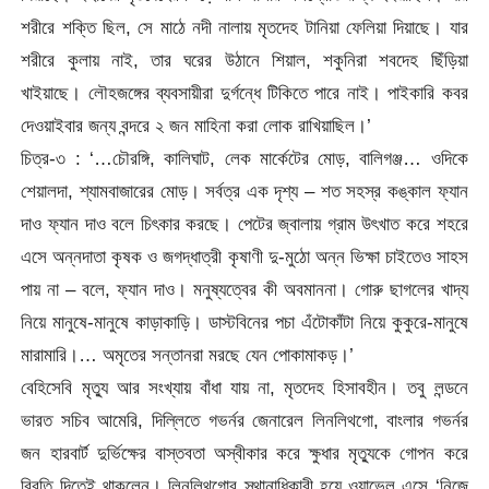
শরীরে শক্তি ছিল, সে মাঠে নদী নালায় মৃতদেহ টানিয়া ফেলিয়া দিয়াছে। যার
শরীরে কুলায় নাই, তার ঘরের উঠানে শিয়াল, শকুনিরা শবদেহ ছিঁড়িয়া
খাইয়াছে। লৌহজঙ্গের ব্যবসায়ীরা দুর্গন্ধে টিকিতে পারে নাই। পাইকারি কবর
দেওয়াইবার জন্য বন্দরে ২ জন মাহিনা করা লোক রাখিয়াছিল।’
চিত্র-৩ : ‘…চৌরঙ্গি, কালিঘাট, লেক মার্কেটের মোড়, বালিগঞ্জ… ওদিকে
শেয়ালদা, শ্যামবাজারের মোড়। সর্বত্র এক দৃশ্য – শত সহস্র কঙ্কাল ফ্যান
দাও ফ্যান দাও বলে চিৎকার করছে। পেটের জ্বালায় গ্রাম উৎখাত করে শহরে
এসে অন্নদাতা কৃষক ও জগদ্ধাত্রী কৃষাণী দু-মুঠো অন্ন ভিক্ষা চাইতেও সাহস
পায় না – বলে, ফ্যান দাও। মনুষ্যত্বের কী অবমাননা। গোরু ছাগলের খাদ্য
নিয়ে মানুষে-মানুষে কাড়াকাড়ি। ডাস্টবিনের পচা এঁটোকাঁটা নিয়ে কুকুরে-মানুষে
মারামারি।… অমৃতের সন্তানরা মরছে যেন পোকামাকড়।’
বেহিসেবি মৃত্যু আর সংখ্যায় বাঁধা যায় না, মৃতদেহ হিসাবহীন। তবু লন্ডনে
ভারত সচিব আমেরি, দিল্লিতে গভর্নর জেনারেল লিনলিথগো, বাংলার গভর্নর
জন হারবার্ট দুর্ভিক্ষের বাস্তবতা অস্বীকার করে ক্ষুধার মৃত্যুকে গোপন করে
বিবৃতি দিতেই থাকলেন। লিনলিথগোর স্থানাধিকারী হয়ে ওয়াভেল এসে ‘নিজে