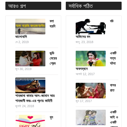
আরও গল্প
সর্বাধিক পঠিত
বলা
বউ
হয়নি
ভালোবাসি
অফিসের বস
মে 2, 2019
জানু. 23, 2018
গুন্ডি
একটি
মেয়ের
সত্য
প্রেম
ঘটনা
অবলম্বনে
জুন 30, 2019
আগস্ট 12, 2017
বাসর
রাত
শাহজাদা কামার আল–জামান আর
শাহজাদী বদর–এর প্রণয় কাহিনী
জুন 17, 2017
জুলাই 24, 2018
একটি
খুন
ভাই ও
একটি