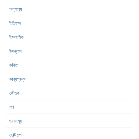
অন্যান্য
ইতিহাস
ইসলামিক
উপন্যাস
কবিতা
কাব্যগ্রন্থ
কৌতুক
গল্প
ছড়াসমূহ
ছোট গল্প