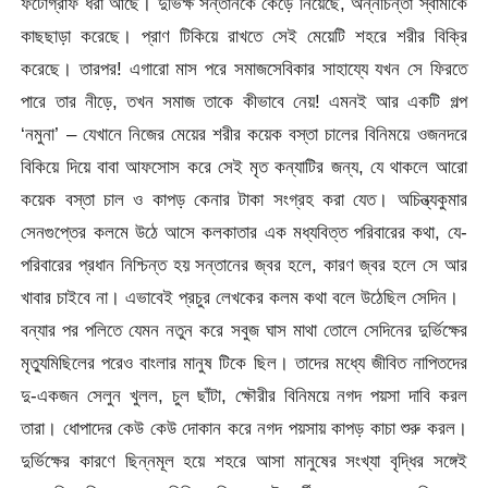
ফটোগ্রাফ ধরা আছে। দুর্ভিক্ষ সন্তানকে কেড়ে নিয়েছে, অন্নচিন্তা স্বামীকে
কাছছাড়া করেছে। প্রাণ টিকিয়ে রাখতে সেই মেয়েটি শহরে শরীর বিক্রি
করেছে। তারপর! এগারো মাস পরে সমাজসেবিকার সাহায্যে যখন সে ফিরতে
পারে তার নীড়ে, তখন সমাজ তাকে কীভাবে নেয়! এমনই আর একটি গল্প
‘নমুনা’ – যেখানে নিজের মেয়ের শরীর কয়েক বস্তা চালের বিনিময়ে ওজনদরে
বিকিয়ে দিয়ে বাবা আফসোস করে সেই মৃত কন্যাটির জন্য, যে থাকলে আরো
কয়েক বস্তা চাল ও কাপড় কেনার টাকা সংগ্রহ করা যেত। অচিন্ত্যকুমার
সেনগুপ্তের কলমে উঠে আসে কলকাতার এক মধ্যবিত্ত পরিবারের কথা, যে-
পরিবারের প্রধান নিশ্চিন্ত হয় সন্তানের জ্বর হলে, কারণ জ্বর হলে সে আর
খাবার চাইবে না। এভাবেই প্রচুর লেখকের কলম কথা বলে উঠেছিল সেদিন।
বন্যার পর পলিতে যেমন নতুন করে সবুজ ঘাস মাথা তোলে সেদিনের দুর্ভিক্ষের
মৃত্যুমিছিলের পরেও বাংলার মানুষ টিকে ছিল। তাদের মধ্যে জীবিত নাপিতদের
দু-একজন সেলুন খুলল, চুল ছাঁটা, ক্ষৌরীর বিনিময়ে নগদ পয়সা দাবি করল
তারা। ধোপাদের কেউ কেউ দোকান করে নগদ পয়সায় কাপড় কাচা শুরু করল।
দুর্ভিক্ষের কারণে ছিন্নমূল হয়ে শহরে আসা মানুষের সংখ্যা বৃদ্ধির সঙ্গেই