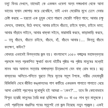
তবু! বিনয় দেখলে, তাদেরই কে একজন ওবেলা অন্য লঙ্গরখানা থেকে আনা
ভাতের ফ্যান জোগাড় করে রেখেছিল, তাই এখন মেয়েটার মুখে ঢেলে দেবার
চেষ্টা করছে – হয়তো এক চুমুক খেতে পারলে মেয়েটা শক্তি পাবে; আবার চক্ষু
মেলবে, তাকাবে, উঠে বসবে; আবার চাইবে বাঁচতে, চাইবে ফ্যান, চাইবে ভাত;
আবার দাঁড়াবে লাইনে, আবার ধাক্কা সইবে, মারামারি করবে, কাড়াকাড়ি করবে,
– তবু বাঁচবে, বাঁচতে চাইবে, বাঁচবে, হাঁ, বাঁচবে আবার।… কিন্তু বাঁচবে
কতক্ষণ, কদিন?
বোধহয় এভাবেই বিপন্নতার জন্ম হয়। বাংলাদেশে ১৩৫০ বঙ্গাব্দের মহামন্বন্তর
প্রসঙ্গে সদ্য প্রকাশিত ক্ষুধার্ত বাংলা বইটির পৃষ্ঠার পর পৃষ্ঠায় মানুষের মধ্যেই
মানব আর অমানব সত্তার দাঙ্গাধ্বস্ত চিত্রগুলো যেন বাক্ রোধ করে। রূঢ়
বাস্তবের অলিতে-গলিতে ঘুরতে গিয়ে মৃতের স্তূপ টপকে, নারীর দেহমাধুরী
বিকিকিনি দেখে জীবিত কঙ্কালদের পাশ কাটিয়ে একরকম পালাতে পালাতে ধেয়ে
আসা একটাই প্রশ্নের মুখোমুখি হই আমরা – ‘কেন?’… তবে কি কোনোভাবে
বিস্মৃত হয়েছি মানুষের তৈরি করা দুর্ভিক্ষের বলি ৩০ বা ৩৫ লাখ মৃত মানুষকে।
সেই প্রান্তিক বাঙালির শবের স্তূপেই তো জন্ম নিয়েছে নতুন প্রজন্ম। একই