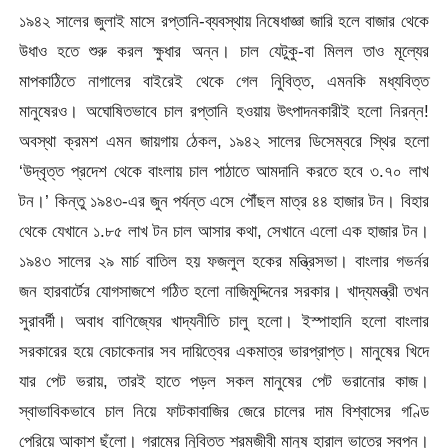
১৯৪২ সালের জুলাই মাসে রপ্তানি-ব্যবস্থায় নিষেধাজ্ঞা জারি হলে বাজার থেকে
উধাও হতে শুরু করল ক্ষুধার অন্ন। চাল যেটুকু-বা মিলল তাও মূল্যের
মাপকাঠিতে নাগালের বাইরেই থেকে গেল নিুবিত্ত, এমনকি মধ্যবিত্ত
মানুষেরও। অঘোষিতভাবে চাল রপ্তানি হওয়ায় উৎপাদনকারীই হলো নিরন্ন!
অবস্থা ক্রমশ এমন জায়গায় ঠেকল, ১৯৪২ সালের ডিসেম্বরে স্থির হলো
‘উদ্বৃত্ত প্রদেশ থেকে বাংলায় চাল পাঠাতে আমদানি করতে হবে ৩.৭০ লাখ
টন।’ কিন্তু ১৯৪৩-এর জুন পর্যন্ত এসে পৌঁছল মাত্র ৪৪ হাজার টন। বিহার
থেকে যেখানে ১.৮৫ লাখ টন চাল আসার কথা, সেখানে এলো এক হাজার টন।
১৯৪৩ সালের ২৯ মার্চ বাতিল হয় ফজলুল হকের মন্ত্রিসভা। বাংলার গভর্নর
জন হারবার্টের যোগসাজশে গঠিত হলো নাজিমুদ্দিনের সরকার। খাদ্যমন্ত্রী তখন
সুরাবর্দী। অবাধ বাণিজ্যের খাদ্যনীতি চালু হলো। ইস্পাহানি হলো বাংলার
সরকারের হয়ে বেচাকেনার সব দায়িত্বের একমাত্র ভারপ্রাপ্ত। মানুষের খিদে
যার পেট ভরায়, তারই হাতে পড়ল সকল মানুষের পেট ভরানোর কাজ।
স্বাভাবিকভাবে চাল নিয়ে ফাটকাবাজির জেরে চালের দাম বিশ্বাসের গণ্ডি
পেরিয়ে আকাশ ছুঁলো। গ্রামের নিুবিত্ত শ্রমজীবী মানুষ হারাল ভাতের স্বপ্ন।