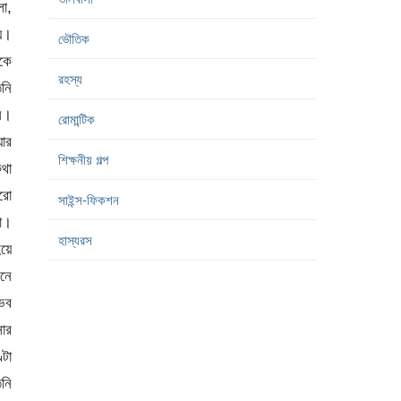
ভৌতিক
রহস্য
রোমান্টিক
শিক্ষনীয় গল্প
সাইন্স-ফিকশন
হাস্যরস