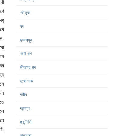
কৌতুক
গল্প
ছড়াসমূহ
ছোট গল্প
জীবনের গল্প
দু:খদায়ক
ধর্মীয়
প্রবন্ধ
ফ্যান্টাসি
ভালবাসা