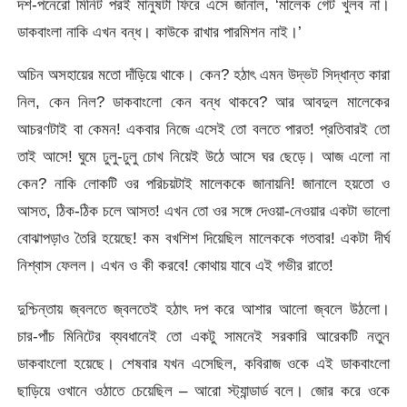
দশ-পনেরো মিনিট পরই মানুষটা ফিরে এসে জানাল, ‘মালেক গেট খুলব না।
ডাকবাংলা নাকি এখন বন্ধ। কাউকে রাখার পারমিশন নাই।’
অচিন অসহায়ের মতো দাঁড়িয়ে থাকে। কেন? হঠাৎ এমন উদ্ভট সিদ্ধান্ত কারা
নিল, কেন নিল? ডাকবাংলো কেন বন্ধ থাকবে? আর আবদুল মালেকের
আচরণটাই বা কেমন! একবার নিজে এসেই তো বলতে পারত! প্রতিবারই তো
তাই আসে! ঘুমে ঢুলু-ঢুলু চোখ নিয়েই উঠে আসে ঘর ছেড়ে। আজ এলো না
কেন? নাকি লোকটি ওর পরিচয়টাই মালেককে জানায়নি! জানালে হয়তো ও
আসত, ঠিক-ঠিক চলে আসত! এখন তো ওর সঙ্গে দেওয়া-নেওয়ার একটা ভালো
বোঝাপড়াও তৈরি হয়েছে! কম বখশিশ দিয়েছিল মালেককে গতবার! একটা দীর্ঘ
নিশ্বাস ফেলল। এখন ও কী করবে! কোথায় যাবে এই গভীর রাতে!
দুশ্চিন্তায় জ্বলতে জ্বলতেই হঠাৎ দপ করে আশার আলো জ্বলে উঠলো।
চার-পাঁচ মিনিটের ব্যবধানেই তো একটু সামনেই সরকারি আরেকটি নতুন
ডাকবাংলো হয়েছে। শেষবার যখন এসেছিল, কবিরাজ ওকে এই ডাকবাংলো
ছাড়িয়ে ওখানে ওঠাতে চেয়েছিল – আরো স্ট্যান্ডার্ড বলে। জোর করে ওকে