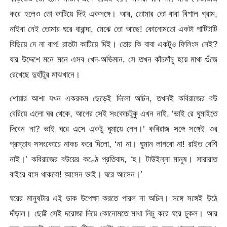
করে হলেও তো কাটিয়ে দিই একসঙ্গে। আর, তোমার তো বাবা বিশাল গ্রাম,
নাইবা নেই তোমার ঘরে বারান্দা, মেঝে তো আছে! কোনোমতো একটা পাটিটাটি
বিছিয়ে দে না বাপ! রাতটা কাটিয়ে দিই। তোর কি বাবা একটুও ফিলিংস নেই?
যার উদ্দেশে মনে মনে এসব খেদ-অভিমান, সে তখন কাঁচমাঁচু হয়ে মাথা গুঁজে
রেখেছে দুহাঁটুর মাঝখানে।
শোয়ার আশা যখন একরকম ছেড়েই দিলো অচিন, তখনই কবিরাজের বউ
বেরিয়ে এলো ঘর থেকে, আগের সেই সংকোচটুকু এখন নাই, ‘ভাই রে ঘুমাইতে
দিবেন না? ভাই ঘরে এসে একটু ঘুমায়ে নেন।’ কবিরাজ সঙ্গে সঙ্গেই ওর
প্রস্তাব সসংকোচে নাকচ করে দিলো, ‘না না। ঘুমান লাগবো না! রাইত বেশি
নাই।’ কবিরাজের বউয়ের কণ্ঠে প্রতিবাদ, ‘হ। টাউইন্না মানুষ। সারারাত
বাইরে বসে থাকবো! আসেন ভাই। ঘরে আসেন।’
ঘরের মানুষটার এই ডাক উপেক্ষা করতে পারল না অচিন। সঙ্গে সঙ্গেই উঠে
দাঁড়াল। ছোট্ট সেই দরোজা দিয়ে কোনোমতে মাথা নিচু করে ঘরে ঢুকল। আর