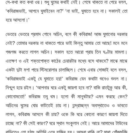
সে-কথা কত কথা ওর। শুধু ঘুমের কথাই নেই। শেষে থাকতে না পেরে বলল,
‘কবিরাজভাই, আপনে ঘুমাইবেন না?’ ‘না ভাই, ঘুমাতে হবে না। সকালই তো
হয়ে আসলো।’
ভেতরে ভেতরে প্রমাদ গোনে অচিন, বলে কী কবিরাজ! আজ ঘুমানোর দরকার
নেই? তোমার দরকার না থাকতে পারে ভাই কিন্তু আমার তো আছে! মনে মনে
গজগজ করতে লাগল অচিন। সকাল হতে আরো প্রায় তিন ঘণ্টার মামলা।
এতক্ষণ ও এই শক্তপোক্ত কাঠের চেয়ারটার মধ্যে বসে থাকবে? মাঝে মাঝে
একটা দুটা মশা পায়ে স্টিমরোলার চালাচ্ছিল। শেষে এবার সোজাই বলে বসল,
‘কবিরাজভাই একটু যে ঘুমাতে হয়!’ কবিরাজ যেন কথাটা শুনেও শুনল না।
নিশ্চুপ হয়ে রইল। ‘আপনার ঘরে একটু জায়গা হবে না? বাকি রাতটুকু আর কী,
কোনোমতো!’ কবিরাজ তবু থম। হলো কী মানুষটার? এমন করছে কেন?
অচিনের ঘুমের ঘোর কাটতেই চায় না। তন্দ্রাচ্ছন্ন অবস্থাতেও ও ভাবতে
লাগল, কবিরাজ আসলে কী চায়? ওকে কি ঘরে কোনো কারণে জায়গা দিতে
চাচ্ছে না? কী সেই কারণ? ঘরে স্থান সংকুলান নেই। আরে আমাদের টাউনের
বাড়িতেও তো হঠাৎ অতিথি এসে হাজির হয়। আমরা থাকি না? মাথা গোঁজাগুঁজি