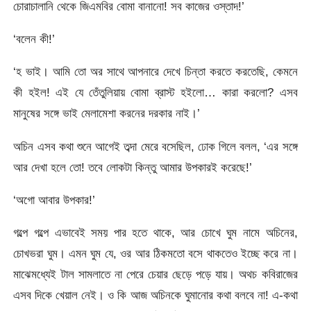
চোরাচালানি থেকে জিএমবির বোমা বানানো! সব কাজের ওস্তাদ!’
‘বলেন কী!’
‘হ ভাই। আমি তো অর সাথে আপনারে দেখে চিন্তা করতে করতেছি, কেমনে
কী হইল! এই যে তেঁতুলিয়ায় বোমা ব্রাস্ট হইলো… কারা করলো? এসব
মানুষের সঙ্গে ভাই মেলামেশা করনের দরকার নাই।’
অচিন এসব কথা শুনে আগেই তব্দা মেরে বসেছিল, ঢোক গিলে বলল, ‘এর সঙ্গে
আর দেখা হলে তো! তবে লোকটা কিন্তু আমার উপকারই করেছে!’
‘অগো আবার উপকার!’
গল্পে গল্পে এভাবেই সময় পার হতে থাকে, আর চোখে ঘুম নামে অচিনের,
চোখভরা ঘুম। এমন ঘুম যে, ওর আর ঠিকমতো বসে থাকতেও ইচ্ছে করে না।
মাঝেমধ্যেই টাল সামলাতে না পেরে চেয়ার ছেড়ে পড়ে যায়। অথচ কবিরাজের
এসব দিকে খেয়াল নেই। ও কি আজ অচিনকে ঘুমানোর কথা বলবে না! এ-কথা