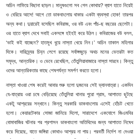
অচিন লাফিয়ে বিছানা ছাড়ল। মানুষগুলো সব গেল কোথায়? ব্যাগ হাতে নিয়েই
ও বেরিয়ে আসে! আগে তো ডাকবাংলোয় থাকার একটা ব্যবস্থা হোক! তারপর
অন্য কথা। দুয়ারেই বসেছিল কবিরাজ, ওর বউ এবং পাঁচ-ছ বছরের ছেলেটা।
ওর হাতে ব্যাগ দেখে সবাই একসঙ্গে হইহই করে উঠল। কবিরাজের বউ বলল,
‘ভাই কই যাচ্ছেন? হাতমুখ ধুয়ে নাস্তা খেয়ে নিন।’ অচিন তাকাল মহিলার
দিকে। দারিদ্রে্যর চিহ্ন লেগে রয়েছে সর্বাঙ্গজুড়ে অথচ মনের ভেতরটা কত
সমৃদ্ধ, আন্তরিক। ও ভেবে রেখেছিল, তেঁতুলিয়াবাজারে নাস্তা সারবে। কিন্তু
ওদের আন্তরিকতার কাছে শেষপর্যন্ত সমর্পণ করতে হলো।
নাস্তা খাওয়া শেষ করেই আবার শুরু হলো দুজনের সেই ভ্যানযাত্রা। একদিন
যে-যাত্রায় ওরা চষে বেড়িয়েছে তেঁতুলিয়া থানার পুরো গ্রাম, আপাতত ছুটছে
একটু আশ্রয়ের সন্ধানে। কিন্তু সরকারি ডাকবাংলোয় এসেই হোঁচট খেতে
হলো। কেয়ারটেকার সোজা জানিয়ে দিলো, সারাদেশে একযোগে জিএমবির
বোমাবাজির ঘটনার পর প্রশাসন ডাকবাংলো অতিথিদের জন্য আপাতত নিষেধ
করে দিয়েছে, যাতে জঙ্গিরা কোথাও আশ্রয় না পায়। পরবর্তী নির্দেশ না দেওয়া