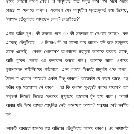
ভয়ের কোনো কারণ নেই। ও মানুষটার হাত শক্ত করে ধরে রেখে জোরে
জোরে পা ফেলতে লাগল। এতক্ষণে যেন মানুষটাও স্বতঃস্ফূর্ত হয়ে উঠেছে,
‘আপনে তেঁতুলিয়ায় আসছেন কেন? বেড়াইতে?’
এবার অচিন চুপ। কী উত্তর দেবে ও? কী উত্তরই বা দেওয়ার আছে? কেন
এসেছে তেঁতুলিয়ায় – ও নিজেও কী তা ভালো করে জানে? যদি বলে মহানন্দার
ডাকে এসেছি। কেমন শোনাবে? আপনাদের মহানন্দা আমাকে বারবার ডাকে,
আমি বুকের ভেতর ওর কলরোল শুনতে পাই। আমাকে ডাকে ওপারের
কুয়াশামগ্ন দার্জিলিংয়ের পর্বতমালা! এসব বললে নিশ্চয়ই মানুষটা ওকে পাগল-
টাগল বা এরকম গোছেরই একটা কিছু ভাববে? আরেকটা যে কারণ আছে, বড়
গভীর বড় সংগোপন সে কারণ – তা কি কখনো মুখফুটে বলতে পারবে? বলা
সম্ভব! নিজেই নিজের ভেতরের মুগ্ধতার আবেশে বুঁদ হয়ে থাকে। আহা!
আবার যদি ফিরে আসত গোধূলির সেই কনেদেখা আলো? সন্ধ্যার সেই স্বর্গীয়
ক্ষণ!
লোকটি আবারো জানতে চায় অচিনের তেঁতুলিয়ায় আসার কারণ। ওর সাদামাটা