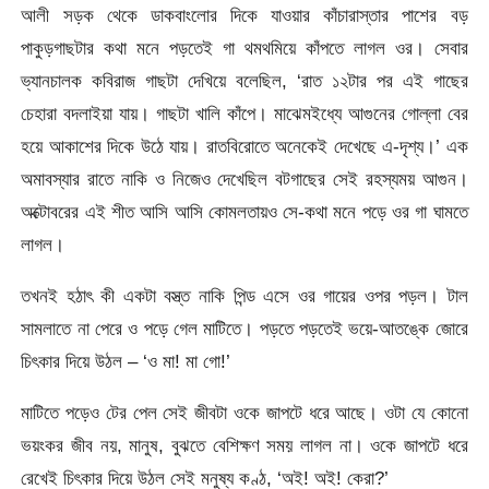
আলী সড়ক থেকে ডাকবাংলোর দিকে যাওয়ার কাঁচারাস্তার পাশের বড়
পাকুড়গাছটার কথা মনে পড়তেই গা থমথমিয়ে কাঁপতে লাগল ওর। সেবার
ভ্যানচালক কবিরাজ গাছটা দেখিয়ে বলেছিল, ‘রাত ১২টার পর এই গাছের
চেহারা বদলাইয়া যায়। গাছটা খালি কাঁপে। মাঝেমইধ্যে আগুনের গোল্লা বের
হয়ে আকাশের দিকে উঠে যায়। রাতবিরোতে অনেকেই দেখেছে এ-দৃশ্য।’ এক
অমাবস্যার রাতে নাকি ও নিজেও দেখেছিল বটগাছের সেই রহস্যময় আগুন।
অক্টোবরের এই শীত আসি আসি কোমলতায়ও সে-কথা মনে পড়ে ওর গা ঘামতে
লাগল।
তখনই হঠাৎ কী একটা বস্ত্ত নাকি পিন্ড এসে ওর গায়ের ওপর পড়ল। টাল
সামলাতে না পেরে ও পড়ে গেল মাটিতে। পড়তে পড়তেই ভয়ে-আতঙ্কে জোরে
চিৎকার দিয়ে উঠল – ‘ও মা! মা গো!’
মাটিতে পড়েও টের পেল সেই জীবটা ওকে জাপটে ধরে আছে। ওটা যে কোনো
ভয়ংকর জীব নয়, মানুষ, বুঝতে বেশিক্ষণ সময় লাগল না। ওকে জাপটে ধরে
রেখেই চিৎকার দিয়ে উঠল সেই মনুষ্য কণ্ঠ, ‘অই! অই! কেরা?’