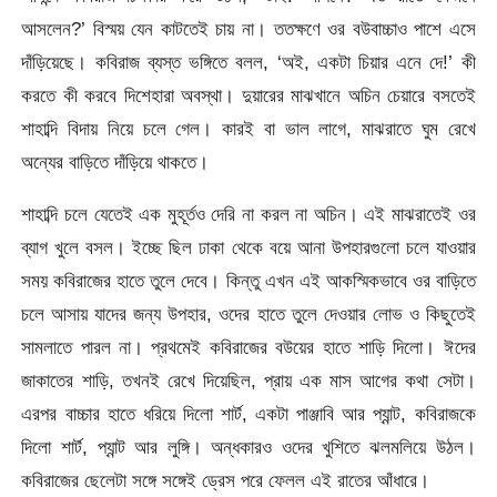
আসলেন?’ বিস্ময় যেন কাটতেই চায় না। ততক্ষণে ওর বউবাচ্চাও পাশে এসে
দাঁড়িয়েছে। কবিরাজ ব্যস্ত ভঙ্গিতে বলল, ‘অই, একটা চিয়ার এনে দে!’ কী
করতে কী করবে দিশেহারা অবস্থা। দুয়ারের মাঝখানে অচিন চেয়ারে বসতেই
শাহাব্দি বিদায় নিয়ে চলে গেল। কারই বা ভাল লাগে, মাঝরাতে ঘুম রেখে
অন্যের বাড়িতে দাঁড়িয়ে থাকতে।
শাহাব্দি চলে যেতেই এক মুহূর্তও দেরি না করল না অচিন। এই মাঝরাতেই ওর
ব্যাগ খুলে বসল। ইচ্ছে ছিল ঢাকা থেকে বয়ে আনা উপহারগুলো চলে যাওয়ার
সময় কবিরাজের হাতে তুলে দেবে। কিন্তু এখন এই আকস্মিকভাবে ওর বাড়িতে
চলে আসায় যাদের জন্য উপহার, ওদের হাতে তুলে দেওয়ার লোভ ও কিছুতেই
সামলাতে পারল না। প্রথমেই কবিরাজের বউয়ের হাতে শাড়ি দিলো। ঈদের
জাকাতের শাড়ি, তখনই রেখে দিয়েছিল, প্রায় এক মাস আগের কথা সেটা।
এরপর বাচ্চার হাতে ধরিয়ে দিলো শার্ট, একটা পাঞ্জাবি আর প্যান্ট, কবিরাজকে
দিলো শার্ট, প্যান্ট আর লুঙ্গি। অন্ধকারও ওদের খুশিতে ঝলমলিয়ে উঠল।
কবিরাজের ছেলেটা সঙ্গে সঙ্গেই ড্রেস পরে ফেলল এই রাতের আঁধারে।