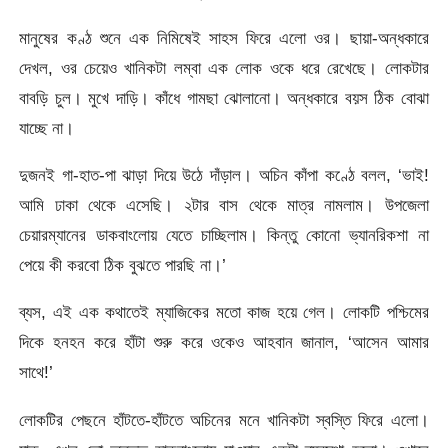
মানুষের কণ্ঠ শুনে এক নিমিষেই সাহস ফিরে এলো ওর। ছায়া-অন্ধকারে
দেখল, ওর চেয়েও খানিকটা লম্বা এক লোক ওকে ধরে রেখেছে। লোকটার
বাবড়ি চুল। মুখে দাড়ি। কাঁধে গামছা ঝোলানো। অন্ধকারে বয়স ঠিক বোঝা
যাচ্ছে না।
দুজনই গা-হাত-পা ঝাড়া দিয়ে উঠে দাঁড়াল। অচিন কাঁপা কণ্ঠে বলল, ‘ভাই!
আমি ঢাকা থেকে এসেছি। ২টার বাস থেকে মাত্র নামলাম। উপজেলা
চেয়ারম্যানের ডাকবাংলোয় যেতে চাচ্ছিলাম। কিন্তু কোনো ভ্যানরিকশা না
পেয়ে কী করবো ঠিক বুঝতে পারছি না।’
ব্যস, এই এক কথাতেই ম্যাজিকের মতো কাজ হয়ে গেল। লোকটি পশ্চিমের
দিকে হনহন করে হাঁটা শুরু করে ওকেও আহবান জানাল, ‘আসেন আমার
সাথে!’
লোকটির পেছনে হাঁটতে-হাঁটতে অচিনের মনে খানিকটা স্বস্তি ফিরে এলো।