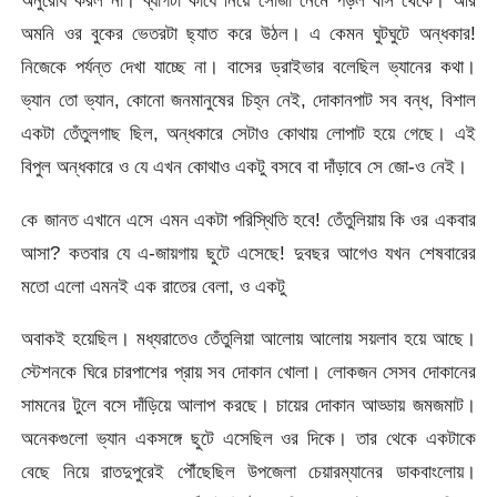
অনুরোধ করল না। ব্যাগটা কাঁধে নিয়ে সোজা নেমে পড়ল বাস থেকে। আর
অমনি ওর বুকের ভেতরটা ছ্যাত করে উঠল। এ কেমন ঘুটঘুটে অন্ধকার!
নিজেকে পর্যন্ত দেখা যাচ্ছে না। বাসের ড্রাইভার বলেছিল ভ্যানের কথা।
ভ্যান তো ভ্যান, কোনো জনমানুষের চিহ্ন নেই, দোকানপাট সব বন্ধ, বিশাল
একটা তেঁতুলগাছ ছিল, অন্ধকারে সেটাও কোথায় লোপাট হয়ে গেছে। এই
বিপুল অন্ধকারে ও যে এখন কোথাও একটু বসবে বা দাঁড়াবে সে জো-ও নেই।
কে জানত এখানে এসে এমন একটা পরিস্থিতি হবে! তেঁতুলিয়ায় কি ওর একবার
আসা? কতবার যে এ-জায়গায় ছুটে এসেছে! দুবছর আগেও যখন শেষবারের
মতো এলো এমনই এক রাতের বেলা, ও একটু
অবাকই হয়েছিল। মধ্যরাতেও তেঁতুলিয়া আলোয় আলোয় সয়লাব হয়ে আছে।
স্টেশনকে ঘিরে চারপাশের প্রায় সব দোকান খোলা। লোকজন সেসব দোকানের
সামনের টুলে বসে দাঁড়িয়ে আলাপ করছে। চায়ের দোকান আড্ডায় জমজমাট।
অনেকগুলো ভ্যান একসঙ্গে ছুটে এসেছিল ওর দিকে। তার থেকে একটাকে
বেছে নিয়ে রাতদুপুরেই পৌঁছেছিল উপজেলা চেয়ারম্যানের ডাকবাংলোয়।