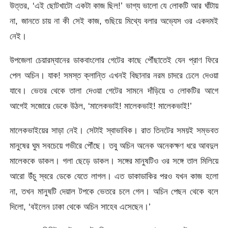
উত্তর, ‘এই ছোটখাটো একটা কাজ ছিল!’ ভাগ্য ভালো যে লোকটি আর ঘাঁটায়
না, জানতে চায় না কী সেই কাজ, গুছিয়ে মিথ্যে বলার অভ্যেস ওর একদমই
নেই।
উপজেলা চেয়ারম্যানের ডাকবাংলোর গেটের কাছে পৌঁছাতেই যেন প্রাণ ফিরে
পেল অচিন। যাক! সমস্ত ক্লান্তি এখনই বিছানার নরম চাদরে ঢেলে দেওয়া
যাবে। ভেতর থেকে তালা দেওয়া গেটের সামনে দাঁড়িয়ে ও লোকটির আগে
আগেই সজোরে ডেকে উঠল, ‘মালেকভাই! মালেকভাই! মালেকভাই!’
মালেকভাইয়ের সাড়া নেই। সেটাই স্বাভাবিক। রাত তিনটের সময়ই সম্ভবত
মানুষের ঘুম সবচেয়ে গভীরে পৌঁছে। তবু অচিন অনেক অনেকক্ষণ ধরে আবদুল
মালেককে ডাকল। গলা ছেড়ে ডাকল। সঙ্গের মানুষটিও ওর সঙ্গে তাল মিলিয়ে
আরো উঁচু স্বরে ডেকে যেতে লাগল। এত ডাকাডাকির পরও যখন কাজ হলো
না, তখন মানুষটি দেয়াল টপকে ভেতরে চলে গেল। অচিন পেছন থেকে বলে
দিলো, ‘বইলেন ঢাকা থেকে অচিন সাহেব এসেছেন।’