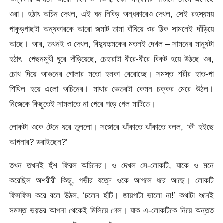
ওরা। হঠাৎ অচিন দেখল, এই ঘন নিবিড় অন্ধকারেও দেখল, সেই রহস্যময়
পাকুড়গাছটা অন্ধকারকে আরো জমাট তামা বাঁধিয়ে ওর ঠিক সামনেই দাঁড়িয়ে
আছে। আর, তখনই ও দেখল, বিদ্যুচ্চমকের মতনই দেখল – সামনের মানুষটা
হঠাৎ পেছনমুখী ঘুরে দাঁড়িয়েছে, চেহারাটা ধীরে-ধীরে বিকট হয়ে উঠছে ওর,
চোখ দিয়ে আগুনের গোলার মতো হলকা বেরোচ্ছে। সমস্ত শরীর হাত-পা
শিথিল হয়ে এলো অচিনের। মাথার ভেতরটা কেমন চক্কর মেরে উঠল।
নিজেকে কিছুতেই সামলাতে না পেরে পড়ে গেল মাটিতে।
লোকটা ওকে টেনে ধরে তুললো। সজোরে ঝাঁকাতে ঝাঁকাতে বলল, ‘কী হইছে
আপনার? ডরাইছেন?’
তখন তখনই হুঁশ ফিরল অচিনের। ও দেখল সে-লোকটি, যাকে ও মনে
করেছিল অশরীরী কিছু, গভীর যত্নে ওকে আগলে ধরে আছে। লোকটি
ফিসফিস করে বলে উঠল, ‘চলেন হাঁটি। জায়গাটা ভালো না!’ কথাটা শুনেই
সমস্ত ভয়ডর আপনা থেকেই মিলিয়ে গেল। যাক এ-লোকটিকে নিয়ে অন্তত