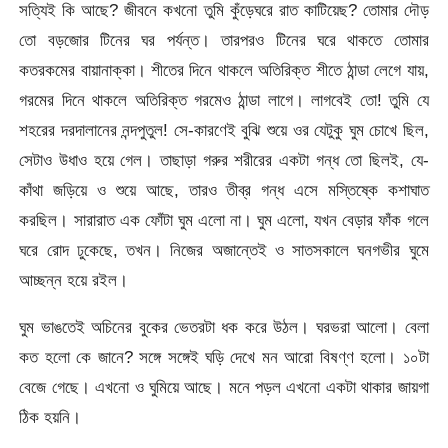
সত্যিই কি আছে? জীবনে কখনো তুমি কুঁড়েঘরে রাত কাটিয়েছ? তোমার দৌড়
তো বড়জোর টিনের ঘর পর্যন্ত। তারপরও টিনের ঘরে থাকতে তোমার
কতরকমের বায়ানাক্কা। শীতের দিনে থাকলে অতিরিক্ত শীতে ঠান্ডা লেগে যায়,
গরমের দিনে থাকলে অতিরিক্ত গরমেও ঠান্ডা লাগে। লাগবেই তো! তুমি যে
শহরের দরদালানের নন্দপুতুল! সে-কারণেই বুঝি শুয়ে ওর যেটুকু ঘুম চোখে ছিল,
সেটাও উধাও হয়ে গেল। তাছাড়া গরুর শরীরের একটা গন্ধ তো ছিলই, যে-
কাঁথা জড়িয়ে ও শুয়ে আছে, তারও তীব্র গন্ধ এসে মস্তিষ্কে কশাঘাত
করছিল। সারারাত এক ফোঁটা ঘুম এলো না। ঘুম এলো, যখন বেড়ার ফাঁক গলে
ঘরে রোদ ঢুকেছে, তখন। নিজের অজান্তেই ও সাতসকালে ঘনগভীর ঘুমে
আচ্ছন্ন হয়ে রইল।
ঘুম ভাঙতেই অচিনের বুকের ভেতরটা ধক করে উঠল। ঘরভরা আলো। বেলা
কত হলো কে জানে? সঙ্গে সঙ্গেই ঘড়ি দেখে মন আরো বিষণ্ণ হলো। ১০টা
বেজে গেছে। এখনো ও ঘুমিয়ে আছে। মনে পড়ল এখনো একটা থাকার জায়গা
ঠিক হয়নি।