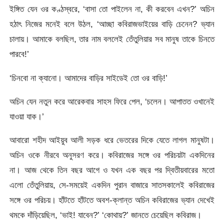
ইঙ্গিত যেন ওর কণ্ঠস্বরে, ‘বাসা তো পাইলেন না, কী করবেন এখন?’ অচিন
হঠাৎ নিজের মনেই বলে উঠল, ‘আচ্ছা কবিরাজভাইয়ের বাড়ি চেনেন? ভ্যান
চালায়। আমাকে বলছিল, তার নাম বললেই তেঁতুলিয়ার সব মানুষ তাকে চিনতে
পারবে!’
‘চিনবো না ক্যানো। আমাদের বাড়ির সাইডেই তো ওর বাড়ি!’
অচিন যেন নতুন করে আরেকবার সাহস ফিরে পেল, ‘চলেন। আপাতত ওখানেই
যাওয়া যাক।’
আবারো শহীদ আইয়ুব আলী সড়ক ধরে ভেতরের দিকে যেতে লাগল মানুষটা।
অচিন ওকে নীরবে অনুসরণ করে। কবিরাজের সঙ্গে ওর পরিচয়টা একদিনের
না। আজ থেকে তিন বছর আগে ও যখন এক বছর পর দ্বিতীয়বারের মতো
এলো তেঁতুলিয়ায়, সে-সময়েই একদিন পুরান বাজারে সাতসকালেই কবিরাজের
সঙ্গে ওর পরিচয়। হাঁটতে হাঁটতে অবশ-ক্লান্ত অচিন কবিরাজের ভ্যান দেখেই
থমকে দাঁড়িয়েছিল, ‘ভাই! যাবেন?’ ‘কোথায়?’ জানতে চেয়েছিল কবিরাজ।