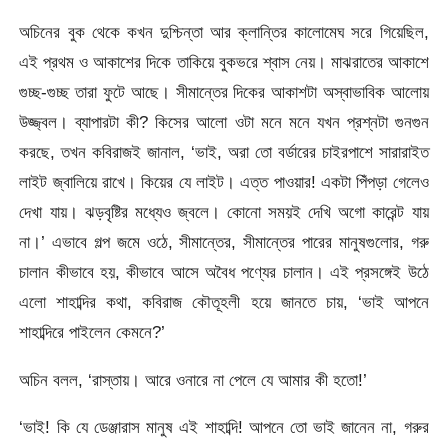
অচিনের বুক থেকে কখন দুশ্চিন্তা আর ক্লান্তির কালোমেঘ সরে গিয়েছিল,
এই প্রথম ও আকাশের দিকে তাকিয়ে বুকভরে শ্বাস নেয়। মাঝরাতের আকাশে
গুচ্ছ-গুচ্ছ তারা ফুটে আছে। সীমান্তের দিকের আকাশটা অস্বাভাবিক আলোয়
উজ্জ্বল। ব্যাপারটা কী? কিসের আলো ওটা মনে মনে যখন প্রশ্নটা গুনগুন
করছে, তখন কবিরাজই জানাল, ‘ভাই, অরা তো বর্ডারের চাইরপাশে সারারাইত
লাইট জ্বালিয়ে রাখে। কিয়ের যে লাইট। এত্ত পাওয়ার! একটা পিঁপড়া গেলেও
দেখা যায়। ঝড়বৃষ্টির মধ্যেও জ্বলে। কোনো সময়ই দেখি অগো কারেন্ট যায়
না।’ এভাবে গল্প জমে ওঠে, সীমান্তের, সীমান্তের পারের মানুষগুলোর, গরু
চালান কীভাবে হয়, কীভাবে আসে অবৈধ পণ্যের চালান। এই প্রসঙ্গেই উঠে
এলো শাহাব্দির কথা, কবিরাজ কৌতূহলী হয়ে জানতে চায়, ‘ভাই আপনে
শাহাব্দিরে পাইলেন কেমনে?’
অচিন বলল, ‘রাস্তায়। আরে ওনারে না পেলে যে আমার কী হতো!’
‘ভাই! কি যে ডেঞ্জারাস মানুষ এই শাহাব্দি! আপনে তো ভাই জানেন না, গরুর