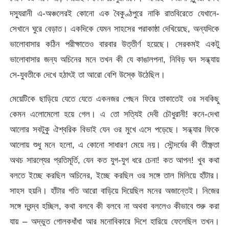
দস্যুরানী এ-অঞ্চলেরই কোনো এক বৈকুণ্ঠপুরে নাকি রাতবিরেতে যেখানে-
সেখানে ঘুরে বেড়াত। একদিকে যেমন সাহসের পরাকাষ্ঠা দেখিয়েছে, অন্যদিকে
ভালোবাসার কঠিন পরীক্ষাতেও বারবার উত্তীর্ণ হয়েছে। সেরকমই একটু
ভালোবাসার জন্য অচিনের মনে তখন কী যে কাঙালপনা, নিবিড় ঘন সন্ধ্যায়
সে-যুবতীকে দেখে হঠাৎই তা আরো বেশি উস্কে উঠেছিল।
মেয়েটিকে ছাড়িয়ে যেতে যেতে একনজর পেছন ফিরে তাকাতেই ওর সবকিছু
কেমন এলোমেলো হয়ে গেল। এ তো সত্যিই দেবী চৌধুরানী! কনে-দেখা
আলোর সবটুকু ঐশ্বরিক বিভাই যেন ওর মুখে এসে পড়েছে। সন্ধ্যার ফিকে
আলোয় শুধু মনে হলো, এ কোনো সাধারণ মেয়ে নয়। সৌন্দর্যের কী তীক্ষ্ণতা
অথচ সারল্যের প্রতিমূর্তি, যেন কত যুগ-যুগ ধরে চেনা! কত আপন! খুব কথা
বলতে ইচ্ছে করছিল অচিনের, ইচ্ছে করছিল ওর সঙ্গে তাল মিলিয়ে হাঁটার।
সাহস হয়নি। হাঁটার গতি আরো বাড়িয়ে দিয়েছিল মনের অজান্তেই। নিজের
সঙ্গে দ্বন্দ্ব হচ্ছিল, কথা বলবে কী বলবে না অথবা বললেও কীভাবে শুরু করা
যায় – অদ্ভুত গোলকধাঁধা আর মনোবিকারে দিশে হারিয়ে ফেলেছিল তখন।