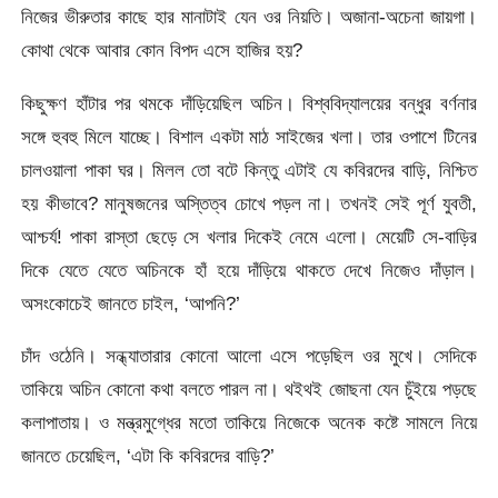
নিজের ভীরুতার কাছে হার মানাটাই যেন ওর নিয়তি। অজানা-অচেনা জায়গা।
কোথা থেকে আবার কোন বিপদ এসে হাজির হয়?
কিছুক্ষণ হাঁটার পর থমকে দাঁড়িয়েছিল অচিন। বিশ্ববিদ্যালয়ের বন্ধুর বর্ণনার
সঙ্গে হুবহু মিলে যাচ্ছে। বিশাল একটা মাঠ সাইজের খলা। তার ওপাশে টিনের
চালওয়ালা পাকা ঘর। মিলল তো বটে কিন্তু এটাই যে কবিরদের বাড়ি, নিশ্চিত
হয় কীভাবে? মানুষজনের অস্তিত্ব চোখে পড়ল না। তখনই সেই পূর্ণ যুবতী,
আশ্চর্য! পাকা রাস্তা ছেড়ে সে খলার দিকেই নেমে এলো। মেয়েটি সে-বাড়ির
দিকে যেতে যেতে অচিনকে হাঁ হয়ে দাঁড়িয়ে থাকতে দেখে নিজেও দাঁড়াল।
অসংকোচেই জানতে চাইল, ‘আপনি?’
চাঁদ ওঠেনি। সন্ধ্যাতারার কোনো আলো এসে পড়েছিল ওর মুখে। সেদিকে
তাকিয়ে অচিন কোনো কথা বলতে পারল না। থইথই জোছনা যেন চুঁইয়ে পড়ছে
কলাপাতায়। ও মন্ত্রমুগ্ধের মতো তাকিয়ে নিজেকে অনেক কষ্টে সামলে নিয়ে
জানতে চেয়েছিল, ‘এটা কি কবিরদের বাড়ি?’