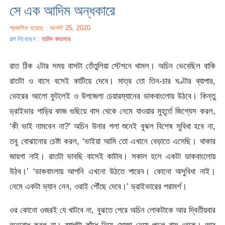
সে এক আদিম অন্ধকারে
প্রকাশিত হয়েছে : আগস্ট 25, 2020
গল্প লিখেছেন :
হামিদ কায়সার
রাত ঠিক ২টার সময় বাসটা তেঁতুলিয়া স্টেশনে থামল। অচিন ভেবেছিল বাকি
রাতটা ও বাসে বসেই কাটিয়ে দেবে। মাত্র তো তিন-চার ঘণ্টার ব্যাপার,
ভোরের আলো ফুটলেই ও উপজেলা চেয়ারম্যানের ডাকবাংলোয় উঠবে। কিন্তু
ড্রাইভার গাড়ির কাজ গুছিয়ে বাস থেকে নেমে যাওয়ার মুহূর্তে জিগ্যেস করল,
‘কী ভাই নামবেন না?’ অচিন উনার গলা শুনেই বুঝল বিশেষ সুবিধা হবে না,
তবু বোঝানোর চেষ্টা করল, ‘ভাইয়া আমি তো এখানে বেড়াতে এসেছি। থাকার
জায়গা নাই। রাতটা ভাবছি বাসেই কাটাব। সকাল হলে একটা ডাকবাংলোয়
উঠব।’ ‘ডাকবাংলায় আপনি এখনো উঠতে পারেন। কোনো অসুবিধা নাই।
নেমে একটা ভ্যান নেন, ওরাই পৌঁছে দেবে।’ ড্রাইভারের পরামর্শ।
ওর কোনো ওজরই যে খাটবে না, বুঝতে পেরে অচিন লোকটাকে আর দ্বিতীয়বার