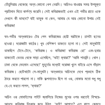
তেঁতুলিয়ায় থেকেছে অন্য কোনো খেপ নেয়নি। অচিনও যাওয়ার সময় উপযুক্ত
প্রতিদান দিতে কার্পণ্য করেনি। সেই কবিরাজভাই এখন এই গভীর রাতে ওকে
দেখলে কী ভাববে? যাই ভাবুক না কেন, আমার যে আর কোনো উপায় নেই
কবিরাজ!
ঘন-গভীর অন্ধকারেও টের পেল কবিরাজের ছোট্ট ঘরটাকে। চালটা ছনের
ছাওয়া। দরোজাটা কাঠের। খুব বেশিক্ষণ ডাকতে হলো না। সেই মানুষটাই
ডাকছিল টেনে-টেনে, ‘কবিরাজ। ও কবিরাজ! কবিরাজ রে!’ এক-দুবার
ডাকতেই ভেতর থেকে সাড়া এসেছিল, ‘অই! ক্যারা?’ ‘আমি শাহাব্দি। খোল।
ঢাকা থেকে মেহমান এসেছে!’ মুহূর্তের মধ্যেই দরোজা খুলে বাইরে এসে দাঁড়াল
কবিরাজ। ছোটখাটো সে-মানুষটা। অন্ধকারে অচিনকে দেখে প্রথমে ঠিক
ঠাহর করতে পারলো না। নাকি কল্পনাতেও ছিল না ওর, বোকার মতো শুধু শুধু
হে-হে করতে লাগল, ‘ক্যারা?’
অচিন ওর মোবাইলের লাইট জ্বালিয়ে নিজের মুখের ওপর ধরতেই বিস্ময়ে-
আনন্দে কবিরাজ চিৎকার করে উঠল, ‘ভাই! আপনে? এত রাতে কেমনে