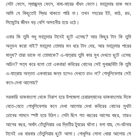
সেটা ফেলে, স্বাচ্ছন্দ্য ফেলে, বাবা-মায়ের বাঁধন ফেলে। মহানন্দার ডাক শুনে
আমি যে কিছুতেই স্থির থাকতে পারি না। তখন শহরের ইট, কাঠ, রড,
সিমেন্টের জীবন বড় বেশি অসহনীয় হয়ে ওঠে।
এবার কি তুমি শুধু মহানন্দার টানেই ছুটে এসেছ? আর কিছুর টান কি তুমি
অনুভব করো নাই? মহানন্দা তোমার মন ধরে টান দেয়, আর মহানন্দার পারের
মানুষ? তারা ডাকে না তোমাকে? এ-যাত্রায় তুমি কার মুখ দেখতে ছুটে এসেছ
অচিন? সত্য করে বলো তো একবার! কবিরের বোনের সেই মুখচ্ছবিটা কি তুমি
এ-যাত্রায় অন্তত একবারের জন্য হলেও দেখতে চাও না? গোধূলিবেলার সেই
কনে-দেখা আলোয়?
সরকারি ডাকবাংলো থেকে নিরাশ হয়ে উপজেলা চেয়ারম্যানের ডাকবাংলোর দিকে
যেতে-যেতে গোধূলিবেলার কনে দেখা আলোয় দেখা কবিরের বোনের মুখটা
চোখের সামনে স্পষ্ট হয়ে উঠল। সেটা ছিল গত বছরের আগের বছর, তারও
আগের বছর, অর্থাৎ তেঁতুলিয়ায় ওর দ্বিতীয় ট্যুরের ঘটনা। বলা যায়, সে-ঘটনার
টানেই ওর বারবার তেঁতুলিয়ায় ছুটে আসা। গোধূলির সোনা ধোয়া আলোয় সে