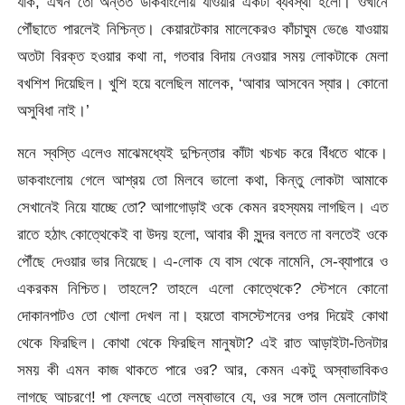
যাক, এখন তো অন্তত ডাকবাংলোয় যাওয়ার একটা ব্যবস্থা হলো। ওখানে
পৌঁছাতে পারলেই নিশ্চিন্ত। কেয়ারটেকার মালেকেরও কাঁচাঘুম ভেঙে যাওয়ায়
অতটা বিরক্ত হওয়ার কথা না, গতবার বিদায় নেওয়ার সময় লোকটাকে মেলা
বখশিশ দিয়েছিল। খুশি হয়ে বলেছিল মালেক, ‘আবার আসবেন স্যার। কোনো
অসুবিধা নাই।’
মনে স্বস্তি এলেও মাঝেমধ্যেই দুশ্চিন্তার কাঁটা খচখচ করে বিঁধতে থাকে।
ডাকবাংলোয় গেলে আশ্রয় তো মিলবে ভালো কথা, কিন্তু লোকটা আমাকে
সেখানেই নিয়ে যাচ্ছে তো? আগাগোড়াই ওকে কেমন রহস্যময় লাগছিল। এত
রাতে হঠাৎ কোত্থেকেই বা উদয় হলো, আবার কী সুন্দর বলতে না বলতেই ওকে
পৌঁছে দেওয়ার ভার নিয়েছে। এ-লোক যে বাস থেকে নামেনি, সে-ব্যাপারে ও
একরকম নিশ্চিত। তাহলে? তাহলে এলো কোত্থেকে? স্টেশনে কোনো
দোকানপাটও তো খোলা দেখল না। হয়তো বাসস্টেশনের ওপর দিয়েই কোথা
থেকে ফিরছিল। কোথা থেকে ফিরছিল মানুষটা? এই রাত আড়াইটা-তিনটার
সময় কী এমন কাজ থাকতে পারে ওর? আর, কেমন একটু অস্বাভাবিকও
লাগছে আচরণে! পা ফেলছে এতো লম্বাভাবে যে, ওর সঙ্গে তাল মেলানোটাই