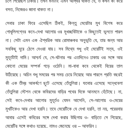
চলে গিয়েছিল ঢাকায়। তখন মনটাই এমন অস্থির থাকত যে, ও কখন কী করে
বসত, নিজেরও জানা থাকত না।
সেবার ঢাকা ফিরে এসেছিল ঠিকই, কিন্তু মেয়েটার মুখ বিশেষ করে
গোধূলিলগ্নের কনে-দেখা আলোয় ওর মুখচ্ছবিটাকে ও কিছুতেই ভুলতে পারল
না। সেটা এমন এক ঐশ্বরিক আর রোমাঞ্চকর অনুভূতি যে, তার জন্য আর
সবকিছু দূরে ঠেলে দেওয়া যায়। সব মিথ্যে শুধু ওই মেয়েটিই সত্য, ওই
মুহূর্তটাই দামি। আশ্চর্য যে, সে-ঘটনার পর এতদিনেও ঢাকায় ওর সঙ্গে আর
কোনো মেয়ের সম্পর্ক গড়ে ওঠেনি। মা-বাবা কবে থেকেই বিয়ের তাল
উঠিয়েছে। অচিন শুধু সময়ের পর সময় চেয়ে নিয়েছে আর পারলে প্রতি বছরই
কী এক তীব্র আকর্ষণে ছুটে এসেছে তেঁতুলিয়া। যতবার এসেছে সন্ধেবেলা
তেঁতুলিয়া স্টেশন থেকে কবিরদের বাড়ির পথের দিকে আনমনে হেঁটেছে। না,
সেই কনে-দেখার আলোর মুহূর্তও যেমন আসেনি, সে-আলোয় ও-মেয়ের
মুখটিকেও আর দেখা হয়নি। তবে মেয়েটিকে যে দেখা হয়নি, তা নয়, পরেরবার
আবার এসেই কবিরের সঙ্গে দেখা করার উছিলায় ও- বাড়িতে সে গিয়েছে,
মেয়েটির সঙ্গে কথাও হয়েছে, নামও জেনেছে ওর – আফরিন।