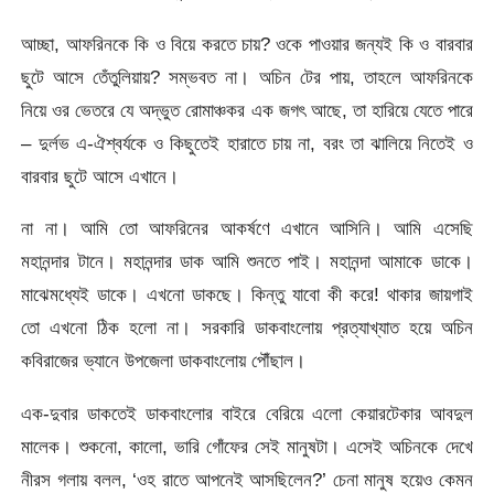
আচ্ছা, আফরিনকে কি ও বিয়ে করতে চায়? ওকে পাওয়ার জন্যই কি ও বারবার
ছুটে আসে তেঁতুলিয়ায়? সম্ভবত না। অচিন টের পায়, তাহলে আফরিনকে
নিয়ে ওর ভেতরে যে অদ্ভুত রোমাঞ্চকর এক জগৎ আছে, তা হারিয়ে যেতে পারে
– দুর্লভ এ-ঐশ্বর্যকে ও কিছুতেই হারাতে চায় না, বরং তা ঝালিয়ে নিতেই ও
বারবার ছুটে আসে এখানে।
না না। আমি তো আফরিনের আকর্ষণে এখানে আসিনি। আমি এসেছি
মহানন্দার টানে। মহানন্দার ডাক আমি শুনতে পাই। মহানন্দা আমাকে ডাকে।
মাঝেমধ্যেই ডাকে। এখনো ডাকছে। কিন্তু যাবো কী করে! থাকার জায়গাই
তো এখনো ঠিক হলো না। সরকারি ডাকবাংলোয় প্রত্যাখ্যাত হয়ে অচিন
কবিরাজের ভ্যানে উপজেলা ডাকবাংলোয় পৌঁছাল।
এক-দুবার ডাকতেই ডাকবাংলোর বাইরে বেরিয়ে এলো কেয়ারটেকার আবদুল
মালেক। শুকনো, কালো, ভারি গোঁফের সেই মানুষটা। এসেই অচিনকে দেখে
নীরস গলায় বলল, ‘ওহ রাতে আপনেই আসছিলেন?’ চেনা মানুষ হয়েও কেমন