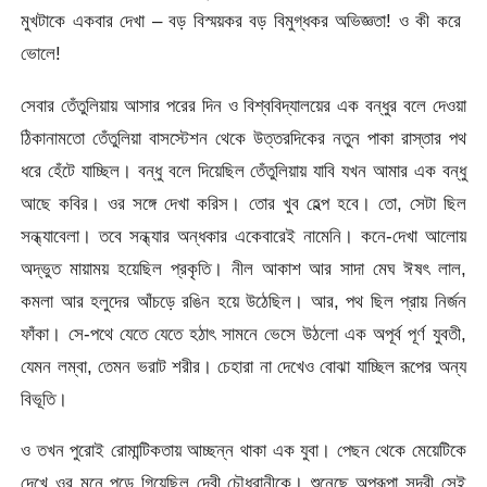
মুখটাকে একবার দেখা – বড় বিস্ময়কর বড় বিমুগ্ধকর অভিজ্ঞতা! ও কী করে
ভোলে!
সেবার তেঁতুলিয়ায় আসার পরের দিন ও বিশ্ববিদ্যালয়ের এক বন্ধুর বলে দেওয়া
ঠিকানামতো তেঁতুলিয়া বাসস্টেশন থেকে উত্তরদিকের নতুন পাকা রাস্তার পথ
ধরে হেঁটে যাচ্ছিল। বন্ধু বলে দিয়েছিল তেঁতুলিয়ায় যাবি যখন আমার এক বন্ধু
আছে কবির। ওর সঙ্গে দেখা করিস। তোর খুব হেল্প হবে। তো, সেটা ছিল
সন্ধ্যাবেলা। তবে সন্ধ্যার অন্ধকার একেবারেই নামেনি। কনে-দেখা আলোয়
অদ্ভুত মায়াময় হয়েছিল প্রকৃতি। নীল আকাশ আর সাদা মেঘ ঈষৎ লাল,
কমলা আর হলুদের আঁচড়ে রঙিন হয়ে উঠেছিল। আর, পথ ছিল প্রায় নির্জন
ফাঁকা। সে-পথে যেতে যেতে হঠাৎ সামনে ভেসে উঠলো এক অপূর্ব পূর্ণ যুবতী,
যেমন লম্বা, তেমন ভরাট শরীর। চেহারা না দেখেও বোঝা যাচ্ছিল রূপের অন্য
বিভূতি।
ও তখন পুরোই রোমান্টিকতায় আচ্ছন্ন থাকা এক যুবা। পেছন থেকে মেয়েটিকে
দেখে ওর মনে পড়ে গিয়েছিল দেবী চৌধুরানীকে। শুনেছে অপরূপা সুন্দরী সেই