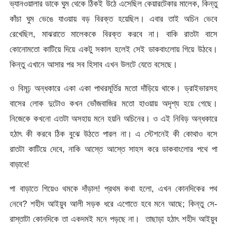
ভ্যানওয়ালার ডাকে ঘুম থেকে ঠিকই উঠে এসেছিল কেয়ারটেকার মালেক, কিন্তু
কাঁচা ঘুম ভেঙে যাওয়ায় বড় বিরক্ত হয়েছিল। এবার তাই অচিন ভেবে
রেখেছিল, মাঝরাতে মালেককে বিরক্ত করবে না। বাকি রাতটা বাসে
কোনোমতো কাটিয়ে দিয়ে একটু সকাল হলেই সেই ডাকবাংলোয় গিয়ে উঠবে।
কিন্তু এখানে আসার পর সব হিসাব এখন উলটে যেতে বসেছে।
ও বিমূঢ় অন্ধকারে একা একা পাথরমূর্তির মতো দাঁড়িয়ে থাকে। ড্রাইভারসহ
বাসের লোক দুটোও কখন ভোঁজবাজির মতো হাওয়ায় অদৃশ্য হয়ে গেছে।
নিজেকে কখনো এতটা অসহায় মনে হয়নি অচিনের। ও এই নিবিড় অন্ধকারে
হঠাৎ কী করবে ঠিক বুঝে উঠতে পারল না। এ স্টেশনেই কী কোথাও বসে
রাতটা কাটিয়ে দেবে, নাকি আস্তে আস্তে সাহস করে ডাকবাংলোর পথে পা
বাড়াবে!
পা বাড়াতে গিয়েও থমকে দাঁড়াল! প্রথম কথা হলো, এখন কোনদিকের পথ
নেবে? শহীদ আইয়ুব আলী সড়ক ধরে এগোতে হবে মনে আছে; কিন্তু সে-
রাস্তাটা কোনদিকে তা একদমই মনে পড়ছে না। তাছাড়া হঠাৎ শহীদ আইয়ুব