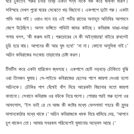
ঘরে ঢুকতেই গরুর চনার তীব্র একটা গন্ধ নাকে ধক করে ধাক্কা মারল।
সবিস্ময়ে দেখল পুরো ঘরের মেঝেতে খড় বিছানো। একপাশে দুটো গরু। একটা
গাভি আর গাই। ওরাও মনে হয় এই গভীর রাতের অনাহূত অতিথির আগমনে
জেগে উঠেছিল। অলস ভঙ্গিতে গাভিটা জাবর কাটছে। কবিরাজ ভাঙা-ভাঙা
গলায় বলল, ‘কী করুম ভাই। গরুচোরের যে কী অইত্যাচার! বাইরে রাখলেই
চুরি হয়ে যায়। আপনের কী আর ঘুম হবে!’ ‘না না। কোনো অসুবিধা নাই।’
অচিন কবিরাজের সংকোচ তাড়ানোর চেষ্টা করল।
টিমটিম করে একটা হারিকেন জ্বলছে। একপাশে ছোট নড়বড়ে চৌকিতে বুঝি
ওরা তিনজন ঘুমায়। সে-সাইডে কবিরাজের ছেলের পাশে জায়গা দেওয়া হলো
অচিনকে। চৌকির পাশ ঘেঁষেই বাঁশ দিয়ে আরেকটা বিছানার মতো জায়গা
বানানো। সেখানে কবিরাজ ওর বউকে নিয়ে শুলো। শোয়ার পরই শুরু হলো ওর
আফসোস, ‘ইস ভাই রে যে আজ কী কষ্টের মধ্যে ফেললাম! শহরে কী সুন্দর
দালানকোঠার মধ্যে থাকে।’ অচিন কবিরাজকে ধমক দিয়ে থামিয়ে দেয়, ‘আপনে
চুপ থাকেন তো। আমার সবরকম পরিবেশেই ঘুমানোর অভ্যেস আছে।’