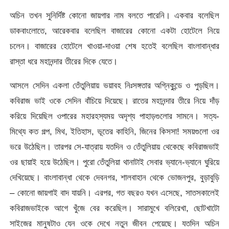
অচিন তখন সুনির্দিষ্ট কোনো জায়গার নাম বলতে পারেনি। একবার বলেছিল
ডাকবাংলোতে, আরেকবার বলেছিল বাজারের কোনো একটা হোটেলে নিয়ে
চলেন। বাজারের হোটেলে খাওয়া-দাওয়া শেষ হতেই বলেছিল বাংলাবান্ধার
রাস্তা ধরে মহানন্দার তীরের দিকে যেতে।
আসলে সেদিন একলা তেঁতুলিয়ায় ভয়াবহ নিঃসঙ্গতার অগ্নিকুন্ডে ও পুড়ছিল।
কবিরাজ ভাই ওকে সেদিন বাঁচিয়ে দিয়েছে। রাতের মহানন্দার তীরে নিয়ে দাঁড়
করিয়ে দিয়েছিল ওপারের মহারহস্যময় অদৃশ্য পাহাড়গুলোর সামনে। সত্য-
মিথ্যে কত গল্প, মিথ, ইতিহাস, ভূতের কাহিনি, জিনের কিসসা! সময়গুলো ওর
ভরে উঠেছিল। তারপর সে-যাত্রায় যতদিন ও তেঁতুলিয়ায় থেকেছে কবিরাজভাই
ওর ছায়াই হয়ে উঠেছিল। পুরো তেঁতুলিয়া থানাটাই সেবার ভ্যানে-ভ্যানে ঘুরিয়ে
দেখিয়েছে। বাংলাবান্ধা থেকে দেবনগর, শালবাহান থেকে ভোজনপুর, বুড়াবুড়ি
– কোনো জায়গাই বাদ যায়নি। এরপর, গত বছরও যখন এসেছে, সাতসকালেই
কবিরাজভাইকে আগে খুঁজে বের করেছিল। সারামুখে বলিরেখা, ছোটখাটো
সাইজের মানুষটাও যেন ওকে দেখে নতুন জীবন পেয়েছে। যতদিন অচিন