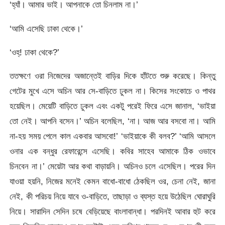
‘হ্যাঁ। আমার ভাই। আপনাকে তো চিনলাম না।’
‘আমি এসেছি ঢাকা থেকে।’
‘ওহ্! ঢাকা থেকে?’
ততক্ষণে ওরা নিজেদের অজান্তেই বাড়ির দিকে হাঁটতে শুরু করেছে। কিন্তু
গেটের মুখে এসে অচিন আর সে-বাড়িতে ঢুকল না। কিসের সংকোচে ও পাথর
হয়েছিল। মেয়েটি বাড়িতে ঢুকল এবং একটু পরেই ফিরে এসে জানাল, ‘ভাইয়া
তো নেই। আপনি বসেন।’ অচিন বলেছিল, ‘না। আজ আর বসবো না। আমি
না-হয় সময় পেলে কাল একবার আসবো!’ ‘ভাইয়াকে কী বলব?’ ‘আমি আসলে
ওনার এক বন্ধুর রেফারেন্সে এসেছি। কবির সাহেব আমাকে ঠিক ওভাবে
চিনবেন না।’ মেয়েটা আর কথা বাড়ায়নি। অচিনও চলে এসেছিল। পরের দিন
যাওয়া হয়নি, নিজের মনেই কেমন বাধো-বাধো ঠেকছিল ওর, চেনা নেই, জানা
নেই, কী পরিচয় নিয়ে যাবে ও-বাড়িতে, তাছাড়া ও ব্যস্ত হয়ে উঠেছিল ঘোরাঘুরি
নিয়ে। সারাদিন সেদিন চষে বেড়িয়েছে বাংলাবান্ধা। পরদিনই আবার হুট করে