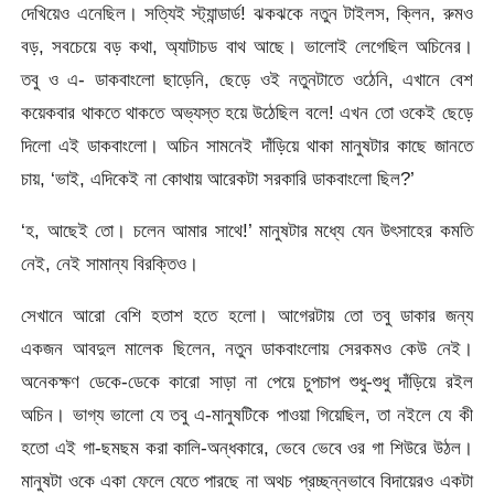
দেখিয়েও এনেছিল। সত্যিই স্ট্যান্ডার্ড! ঝকঝকে নতুন টাইলস, ক্লিন, রুমও
বড়, সবচেয়ে বড় কথা, অ্যাটাচড বাথ আছে। ভালোই লেগেছিল অচিনের।
তবু ও এ- ডাকবাংলো ছাড়েনি, ছেড়ে ওই নতুনটাতে ওঠেনি, এখানে বেশ
কয়েকবার থাকতে থাকতে অভ্যস্ত হয়ে উঠেছিল বলে! এখন তো ওকেই ছেড়ে
দিলো এই ডাকবাংলো। অচিন সামনেই দাঁড়িয়ে থাকা মানুষটার কাছে জানতে
চায়, ‘ভাই, এদিকেই না কোথায় আরেকটা সরকারি ডাকবাংলো ছিল?’
‘হ, আছেই তো। চলেন আমার সাথে!’ মানুষটার মধ্যে যেন উৎসাহের কমতি
নেই, নেই সামান্য বিরক্তিও।
সেখানে আরো বেশি হতাশ হতে হলো। আগেরটায় তো তবু ডাকার জন্য
একজন আবদুল মালেক ছিলেন, নতুন ডাকবাংলোয় সেরকমও কেউ নেই।
অনেকক্ষণ ডেকে-ডেকে কারো সাড়া না পেয়ে চুপচাপ শুধু-শুধু দাঁড়িয়ে রইল
অচিন। ভাগ্য ভালো যে তবু এ-মানুষটিকে পাওয়া গিয়েছিল, তা নইলে যে কী
হতো এই গা-ছমছম করা কালি-অন্ধকারে, ভেবে ভেবে ওর গা শিউরে উঠল।
মানুষটা ওকে একা ফেলে যেতে পারছে না অথচ প্রচ্ছন্নভাবে বিদায়েরও একটা