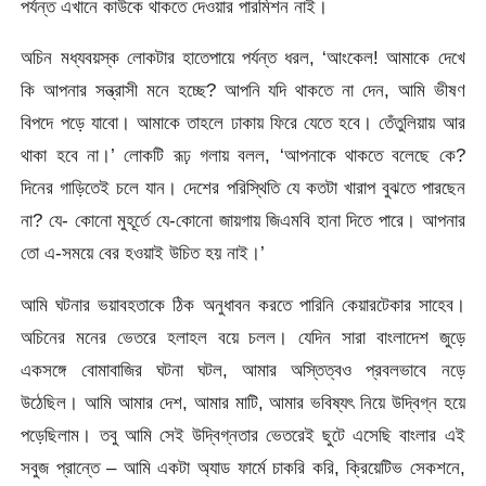
পর্যন্ত এখানে কাউকে থাকতে দেওয়ার পারমিশন নাই।
অচিন মধ্যবয়স্ক লোকটার হাতেপায়ে পর্যন্ত ধরল, ‘আংকেল! আমাকে দেখে
কি আপনার সন্ত্রাসী মনে হচ্ছে? আপনি যদি থাকতে না দেন, আমি ভীষণ
বিপদে পড়ে যাবো। আমাকে তাহলে ঢাকায় ফিরে যেতে হবে। তেঁতুলিয়ায় আর
থাকা হবে না।’ লোকটি রূঢ় গলায় বলল, ‘আপনাকে থাকতে বলেছে কে?
দিনের গাড়িতেই চলে যান। দেশের পরিস্থিতি যে কতটা খারাপ বুঝতে পারছেন
না? যে- কোনো মুহূর্তে যে-কোনো জায়গায় জিএমবি হানা দিতে পারে। আপনার
তো এ-সময়ে বের হওয়াই উচিত হয় নাই।’
আমি ঘটনার ভয়াবহতাকে ঠিক অনুধাবন করতে পারিনি কেয়ারটেকার সাহেব।
অচিনের মনের ভেতরে হলাহল বয়ে চলল। যেদিন সারা বাংলাদেশ জুড়ে
একসঙ্গে বোমাবাজির ঘটনা ঘটল, আমার অস্তিত্বও প্রবলভাবে নড়ে
উঠেছিল। আমি আমার দেশ, আমার মাটি, আমার ভবিষ্যৎ নিয়ে উদ্বিগ্ন হয়ে
পড়েছিলাম। তবু আমি সেই উদ্বিগ্নতার ভেতরেই ছুটে এসেছি বাংলার এই
সবুজ প্রান্তে – আমি একটা অ্যাড ফার্মে চাকরি করি, ক্রিয়েটিভ সেকশনে,