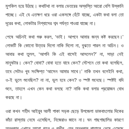
মুশকিল হয়ে উঠছে। কথাটথা না বলায় ভেতরের অস্বস্তি আরো বেশি উস্কানি
পাচ্ছে। এই যে এতক্ষণ ধরে ওরা একসঙ্গে হেঁটে যাচ্ছে, একটা কথা বলা তো
দূরের কথা, লোকটার নিশ্বাসের শব্দ পর্যন্ত পাওয়া যাচ্ছে না।
শেষে অচিনই কথা শুরু করল, ‘ভাই। আপনে আমার জন্য কষ্ট করছেন।’
লোকটি কি কোনো উত্তর দিলো নাকি দিলো না, বুঝতে পারল না অচিন। ও
আবার কথা তুলল, ‘আপনি কি এই বাসেই আসলেন?’ না, সাড়া নেই
মানুষটার। কেন? বোবা? বোবা হতে যাবে কেন? স্টেশনে তো কথা বলেছিল,
তবে সেটাও খুব সংক্ষিপ্ত ‘আসেন আমার সাথে।’ নাকি তখন বলেইনি কথা,
ও-ই ভুলে শুনেছিল? না না, ভুল হবে কেন? ও স্পষ্ট শুনেছে। স্পষ্টই যদি
শুনে, তাহলে এখন কেন কথা বলছে না? নাকি কথা বলার প্রয়োজন বোধ
করছে না।
ওরা কখন শহীদ আইয়ুব আলী পাকা সড়ক ছেড়ে উপজেলা ডাকবাংলোর দিকের
কাঁচা রাস্তায় নেমে এসেছিল, নিজেরাও জানে না। ঘন গাছগাছালির কারণে
অন্ধকার এখানে আরো গহন ও গভীর, যেন অন্ধকার পাতালে নেমে এসেছে