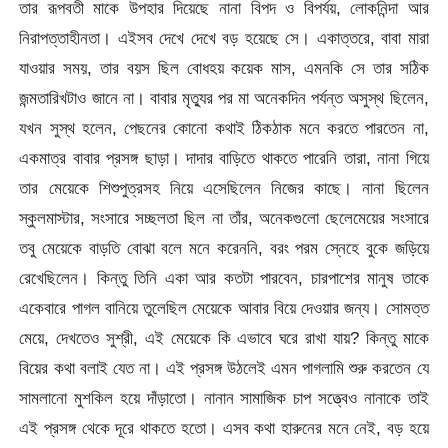
তার রূপবতী মাকে উপহার দিয়েছে নানা বিপদ ও বিপর্যয়, লোকনিন্দা আর
নিরাপত্তাহীনতা। এইসব দেখে দেখে বড় হয়েছে সে। একাত্তরে, বাবা মারা
যাওয়ার সময়, তার বয়স ছিল বোধহয় কয়েক মাস, এমনকি সে তার সঠিক
জন্মতারিখটাও জানে না। বাবার মৃত্যুর পর মা অনেকদিন পর্যন্ত অসুস্থ ছিলেন,
যখন সুস্থ হলেন, পেছনের কোনো কথাই ঠিকঠাক মনে করতে পারতেন না,
একমাত্র বাবার প্রসঙ্গ ছাড়া। দাদার বাড়িতে থাকতে পারেনি তারা, নানা গিয়ে
তার মেয়েকে শিশুপুত্রসহ নিয়ে এসেছিলেন নিজের কাছে। নানা ছিলেন
স্কুলমাস্টার, সংসারে সচ্ছলতা ছিল না তাঁর, অনেকগুলো ছেলেমেয়ের সংসারে
তবু মেয়েকে বাড়তি বোঝা বলে মনে করেননি, বরং পরম স্নেহে বুকে জড়িয়ে
রেখেছিলেন। কিন্তু তিনি একা আর কতটা পারবেন, চারপাশের মানুষ তাকে
একেবারে পাগল বানিয়ে তুলেছিল মেয়েকে আবার বিয়ে দেওয়ার জন্য। সোমত্ত
মেয়ে, দেখতেও সুশ্রী, এই মেয়েকে কি এভাবে ঘরে রাখা যায়? কিন্তু মাকে
বিয়ের কথা বলাই যেত না। এই প্রসঙ্গ উঠলেই এমন পাগলামি শুরু করতেন যে
সামলানো মুশকিল হয়ে দাঁড়াতো। নানান সামাজিক চাপ সত্ত্বেও নানাকে তাই
এই প্রসঙ্গ থেকে দূরে থাকতে হতো। এসব কথা হারুনের মনে নেই, বড় হয়ে