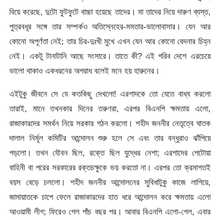
বিয়ে করেছে, দুটো ফুটফুটে বাচ্চা হয়েছে তাদের। মা তাদের নিয়ে দারুণ ব্যস্ত,
পুত্রবধূর সঙ্গে তার সম্পর্কও অতিস্নেহের-মমতার-ভালোবাসার। যেন আর
কোনো অপূর্ণতা নেই; তার চির-দুঃখী মুখে এখন যেন আর কোনো বেদনার চিহ্ন
নেই। একটু টানাটানি আছে সংসারে। তাতে কী? এই গরিব দেশে এরচেয়ে
ভালো থাকাও একধরনের অপরাধ বলেই মনে হয় হারুনের।
এইটুকু জীবনে সে যে কতকিছু দেখলো! এরশাদকে তো যেতে বাধ্য করলো
তারাই, মানে তখনকার দিনের তরুণরা, এরপর বিএনপি ক্ষমতায় এলো,
রাজাকারদের সমর্থন নিয়ে সরকার গঠন করলো। শহীদ জননীর নেতৃত্বে ঘাতক
দালাল নির্মূল কমিটির আন্দোলন শুরু হলে সে এবং তার বন্ধুরাও ঝাঁপিয়ে
পড়লো। তখন যৌবন ছিল, রক্তে ছিল যুদ্ধের নেশা; এরশাদের পেটোয়া
বাহিনী বা পরের সরকারের রক্তচক্ষুকে ভয় করতো না। এরপর তো ক্রমাগতই
বয়স বেড়ে চললো। শহীদ জননীর আন্দোলনের সুবিধাটুকু কাজে লাগিয়ে,
জামায়াতকে চাপে ফেলে রাজাকারদের হাত ধরে আন্দোলন করে ক্ষমতায় এলো
আওয়ামী লীগ; ফিরেও গেল পাঁচ বছর পর। আবার বিএনপি এলো-গেল, এবার