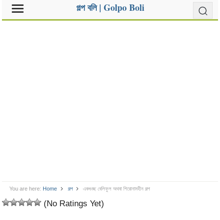
গল্প বলি | Golpo Boli
You are here:
Home
গল্প
একগুচ্ছ বেলিফুল অথবা শিরোনামহীন গল্প
(No Ratings Yet)