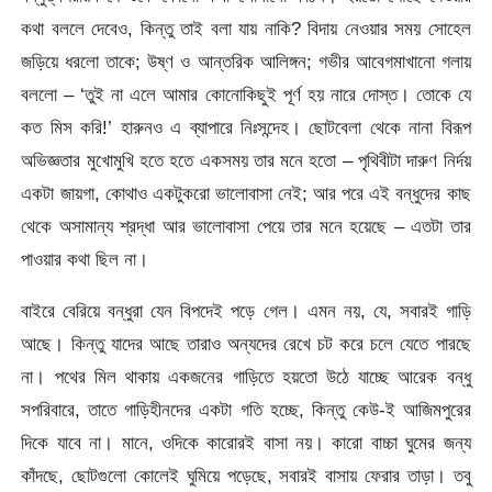
কথা বললে দেবেও, কিন্তু তাই বলা যায় নাকি? বিদায় নেওয়ার সময় সোহেল
জড়িয়ে ধরলো তাকে; উষ্ণ ও আন্তরিক আলিঙ্গন; গভীর আবেগমাখানো গলায়
বললো – ‘তুই না এলে আমার কোনোকিছুই পূর্ণ হয় নারে দোস্ত। তোকে যে
কত মিস করি!’ হারুনও এ ব্যাপারে নিঃসন্দেহ। ছোটবেলা থেকে নানা বিরূপ
অভিজ্ঞতার মুখোমুখি হতে হতে একসময় তার মনে হতো – পৃথিবীটা দারুণ নির্দয়
একটা জায়গা, কোথাও একটুকরো ভালোবাসা নেই; আর পরে এই বন্ধুদের কাছ
থেকে অসামান্য শ্রদ্ধা আর ভালোবাসা পেয়ে তার মনে হয়েছে – এতটা তার
পাওয়ার কথা ছিল না।
বাইরে বেরিয়ে বন্ধুরা যেন বিপদেই পড়ে গেল। এমন নয়, যে, সবারই গাড়ি
আছে। কিন্তু যাদের আছে তারাও অন্যদের রেখে চট করে চলে যেতে পারছে
না। পথের মিল থাকায় একজনের গাড়িতে হয়তো উঠে যাচ্ছে আরেক বন্ধু
সপরিবারে, তাতে গাড়িহীনদের একটা গতি হচ্ছে, কিন্তু কেউ-ই আজিমপুরের
দিকে যাবে না। মানে, ওদিকে কারোরই বাসা নয়। কারো বাচ্চা ঘুমের জন্য
কাঁদছে, ছোটগুলো কোলেই ঘুমিয়ে পড়েছে, সবারই বাসায় ফেরার তাড়া। তবু