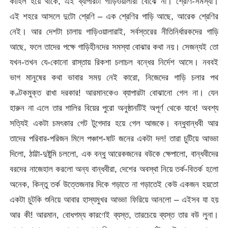
কাহিল হয়ে থাকে, এই ব্যাপারটা গাড়িওয়ালারা বোঝে না। শ্রেণি-সমস্যা।
এই শহরে আসলে দুটো শ্রেণি – এক শ্রেণির গাড়ি আছে, আরেক শ্রেণির
নেই। আর দেশটা চালায় গাড়িওয়ালারাই, সর্বস্তরের নীতিনির্ধারকদের গাড়ি
আছে, ফলে তাদের পক্ষে গাড়িহীনদের সমস্যা বোঝার কথা নয়। সেজন্যই তো
যখন-তখন যে-কোনো রাস্তায় রিকশা চলাচল বন্ধের নির্দেশ আসে। নববই
ভাগ মানুষের কথা ভাবার সময় নেই কারো, নিজেদের গাড়ি চলার পথ
কণ্টকমুক্ত রাখা দরকার! আরমানকেও ব্যাপারটা বোঝানো গেল না। যেন
হারুন না এলে তার শালির বিয়ের পুরো অনুষ্ঠানটিই অপূর্ণ থেকে যাবে! অবশ্য
সত্যিই একটা চমৎকার গেট টুগেদার হয়ে গেল আজকে। বন্ধুবান্ধবী আর
তাদের পরিবার-পরিজন মিলে পঞ্চাশ-ষাট জনের একটা দল! তারা চুটিয়ে আড্ডা
দিলো, ঠাট্টা-দুষ্টুমি চললো, এক বন্ধু আরেকজনের বউকে ক্ষেপালো, বান্ধবীদের
বরদের নাজেহাল করলো অন্য বান্ধবীরা, দেশের অবস্থা নিয়ে তর্ক-বিতর্ক হলো
অনেক, কিন্তু তর্ক উত্তেজনার দিকে গড়াতে না গড়াতেই কেউ একজন হয়তো
একটা চুটকি শুনিয়ে আবার হাস্যমুখর আড্ডা ফিরিয়ে আনলো – এইসব যা হয়
আর কী! আরমান, বোধগম্য কারণেই ব্যস্ত, তারচেয়ে ব্যস্ত তার বউ লুনা।