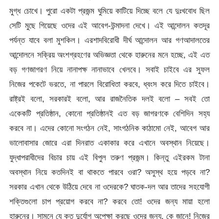
মুগ্ধ চোখে। পুরো একটা প্রজন্ম ঘুমিয়ে কাটিয়ে দিচ্ছে বলে যে দুঃখবোধ ছিল
সেটি মুছে গিয়েছে ওদের এই আবেগ-উন্মাদনা দেখে। এই আন্দোলন কতদূর
পর্যন্ত যাবে বলা মুশকিল। এরশাদবিরোধী দীর্ঘ আন্দোলন আর গণআদালতের
আন্দোলনে সক্রিয় অংশগ্রহণের অভিজ্ঞতা থেকে হারুনের মনে হচ্ছে, এই এত
বড় গণজাগরণ নিয়ে নানাপক্ষ নানাভাবে খেলবে। সবাই চাইবে এর সুফল
নিজের পকেটে ভরতে, না পারলে বিরোধিতা করবে, ধ্বংস করে দিতে চাইবে।
রাষ্ট্রই বলো, সরকারই বলো, আর রাজনৈতিক দলই বলো – সবই তো
একেকটি প্রতিষ্ঠান, কোনো প্রতিষ্ঠানই এত বড় জাগরণকে বেশিদিন সহ্য
করবে না। এদের কোনো সংগঠন নেই, সাংগঠনিক কাঠামো নেই, আবেগ আর
ভালোবাসার জোরে এরা দিনরাত একাকার করে এখানে অবস্থান নিয়েছে।
যুদ্ধাপরাধীদের বিচার চায় এই বিপুল তরুণ প্রজন্ম। কিন্তু এইরকম টানা
অবস্থান নিয়ে কতদিনই বা থাকতে পারবে ওরা? অসুস্থ হয়ে পড়বে না?
সরকার এখান থেকে উঠিয়ে দেবে না ওদেরকে? ঘাতক-দল আর তাদের সহযোগী
শক্তিগুলো চাপ প্রয়োগ করবে না? করবে তো! ওদের জন্য মায়া হলো
হারুনের। সামনে যে কত দুর্যোগ অপেক্ষা করছে ওদের জন্য, কে জানে! নিজের