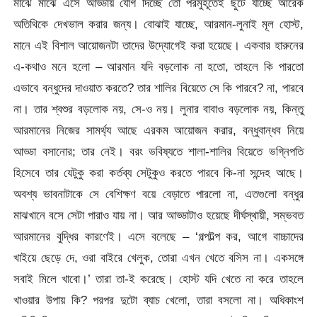
মাঝে মাঝে এসে আড্ডায় যোগ দিচ্ছে তো পরমুহূর্তেই ছুটে যাচ্ছে আরেক
অতিথিকে দেখভাল করার জন্য। বোঝাই যাচ্ছে, আরমান-লুনাই মূল হোস্ট,
মানে এই বিশাল আয়োজনটা তাদের উদ্যোগেই করা হয়েছে। একবার হারুনের
এ-কথাও মনে হলো – আরমান যদি বড়লোক না হতো, তাহলে কি পারতো
এভাবে বন্ধুদের দাওয়াত করতে? তার শালির বিয়েতে সে কি পারবে? না, পারবে
না। তার শ্বশুর বড়লোক নয়, সে-ও নয়। লুনার বাবাও বড়লোক নয়, কিন্তু
আরমানের নিজের সামর্থ্য আছে এরকম আয়োজন করার, বন্ধুবান্ধব নিয়ে
আড্ডা বসানোর; তার নেই। বরং ভবিষ্যতে শালা-শালির বিয়েতে ভগ্নিপতি
হিসেবে তার যেটুকু করা কর্তব্য সেটুকুও করতে পারবে কি-না সন্দেহ আছে।
অবশ্য ভাবনাটাকে সে বেশিক্ষণ বয়ে বেড়াতে পারলো না, এতগুলো বন্ধুর
মাঝখানে বসে সেটা পারাও যায় না। আর আড্ডাটাও হয়েছে দীর্ঘস্থায়ী, সম্ভবত
আরমানের বুদ্ধির কারণেই। এসে বলেছে – ‘গল্পটল্প কর, আগে বাচ্চাদের
খাইয়ে ছেড়ে দে, ওরা বাইরে খেলুক, তোরা এখন খেতে বসিস না। একসঙ্গে
সবাই মিলে খাবো।’ তারা তা-ই করেছে। হোস্ট যদি খেতে না করে তাহলে
খাওয়ার উপায় কি? পরপর দুটো ব্যাচ খেলো, তারা বসলো না। অধিকাংশ