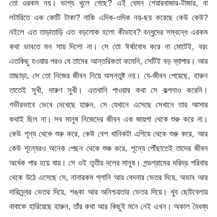
তো ওরকম নয়। ভাগ্য খুলে গেছে? এই যেমন শেয়ারবাজার-টাজার, বা
লটারিতে এক কোটি টাকা? নাকি এদিক-ওদিক নয়-ছয় করেছে কেউ কেউ?
নইলে এত তাড়াতাড়ি এত বড়লোক হলো কীভাবে? বন্ধুদের সম্বন্ধে এরকম
কথা ভাবতে মন সায় দিলো না। সে তো ঈর্ষাবোধ করে না মোটেই, বরং
এতকিছু হওয়ার পরও যে তাদের আন্তরিকতা কমেনি, সেটিই বড় ব্যাপার। আর
তাছাড়া, সে তো নিজের জীবন নিয়ে অসন্তুষ্ট নয়। যে-জীবন পেয়েছে, হারুন
তাতেই সুখী, দারুণ সুখী। এতখানি পাওয়ার কথা সে কল্পনাও করেনি।
গভীরভাবে ভেবে দেখেছে হারুন, সে যেখানে এসেছে সেখানে তার আসার
কথাই ছিল না। সব মানুষ নিজেদের জীবন এক জায়গা থেকে শুরু করে না।
কেউ শূন্য থেকে শুরু করে, কেউ বেশ খানিকটা এগিয়ে থেকে শুরু করে, আর
কেউ শূন্যেরও অনেক পেছন থেকে শুরু করে, শূন্যে পৌঁছাতেই তাদের জীবন
অর্ধেক পার হয়ে যায়। সে ওই তৃতীয় দলের মানুষ। গন্ডগ্রামের দরিদ্র পরিবার
থেকে উঠে এসেছে সে, নানারকম গ্লানি আর বেদনার ভেতর দিয়ে, অভাব আর
দারিদ্রে্যর ভেতর দিয়ে, শঙ্কা আর অনিশ্চয়তার ভেতর দিয়ে। খুব ছোটবেলায়
বাবাকে হারিয়েছে হারুন, তাঁর কথা আর কিছুই মনে নেই এখন। অকাল বৈধব্য