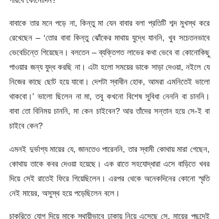
পারবে কোনোদিন?’
বাবাকে তার মনে পড়ে না, কিন্তু মা যেন বাবার বলা প্রতিটি শব্দ মুখস্থ করে
রেখেছেন – ‘তোর বাবা কিন্তু ঝোঁকের মাথায় যুদ্ধে যাননি, খুব সচেতনভাবে
ভেবেচিন্তে গিয়েছেন। বলতেন – ব্যক্তিগত লাভের কথা ভেবে বা কোনোকিছু
পাওয়ার জন্য যুদ্ধ করছি না। এটা হলো সময়ের ডাকে সাড়া দেওয়া, নইলে যে
নিজের কাছে ছোট হয়ে যাবো। দেশটা স্বাধীন হোক, আমরা এমনিতেই ভালো
থাকবো।’ ভালো ছিলেন না মা, তবু কখনো বিশেষ সুবিধা নেননি বা চাননি।
বাবা তো বিনিময় চাননি, মা কেন চাইবেন? আর তাঁদের সন্তান হয়ে সে-ই বা
চাইবে কেন?
এমনই দুর্ভাগ্য মায়ের যে, জানতেও পারেননি, তার স্বামী কোথায় মারা গেছেন,
কোথায় তাকে কবর দেওয়া হয়েছে। এক রাতে সহযোদ্ধারা এসে বাড়িতে খবর
দিয়ে সেই রাতেই ফিরে গিয়েছিলেন। এরপর থেকে অনেকদিনের কোনো স্মৃতি
নেই মায়ের, অসুস্থ হয়ে পড়েছিলেন বলে।
চাকরিতে যোগ দিয়ে মাকে স্থায়ীভাবে ঢাকায় নিয়ে এসেছে সে, মায়ের পছন্দেই