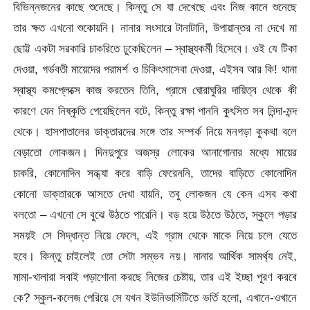
বিভিন্নজনের কাছে শুনেছে। কিন্তু সে যা দেখেছে এবং নিজ কানে শুনেছে
তার ক্ষত এখনো শুকোয়নি। নানার সংসারে টানাটানি, উপায়ান্তর না দেখে মা
ছোট্ট একটা সরকারি চাকরিতে ঢুকেছিলেন – স্বাস্থ্যকর্মী হিসেবে। ওই যে টিকা
দেওয়া, গর্ভবতী মায়েদের পরামর্শ ও চিকিৎসাসেবা দেওয়া, এইসব আর কি! থানা
স্বাস্থ্য কমপ্লেক্সে কাজ করতেন তিনি, গ্রামে ঘোরাঘুরির দায়িত্ব থেকে কী
কারণে যেন নিষ্কৃতি পেয়েছিলেন বটে, কিন্তু রক্ষা পাননি কুৎসিত সব নিন্দা-মন্দ
থেকে। হাসপাতালের ডাক্তারদের সঙ্গে তার সম্পর্ক নিয়ে মনগড়া কুকথা বলে
বেড়াতো লোকজন। দিনদুপুরে অজস্র লোকের আনাগোনার মধ্যে মায়ের
চাকরি, কোনোদিন সন্ধ্যা করে বাড়ি ফেরেননি, তাদের বাড়িতে কোনোদিন
কোনো ডাক্তারকে আসতে দেখা যায়নি, তবু লোকজন যে কেন এসব কথা
বলতো – এখনো সে বুঝে উঠতে পারেনি। বড় হয়ে উঠতে উঠতে, স্কুলে পড়ার
সময়ই সে সিদ্ধান্ত নিয়ে ফেলে, এই গ্রাম থেকে মাকে নিয়ে চলে যেতে
হবে। কিন্তু চাইলেই তো সেটা সম্ভব নয়। নানার আর্থিক সামর্থ্য নেই,
মামা-খালারা সবাই পড়াশোনা করছে নিজের চেষ্টায়, তার এই ইচ্ছা পূরণ করবে
কে? স্কুল-কলেজ পেরিয়ে সে যখন ইউনিভার্সিটিতে ভর্তি হলো, এখানে-ওখানে