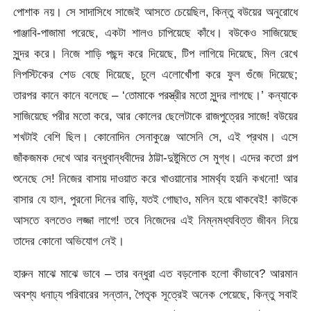
পোশাক নয়। সে সাদাসিধে সাজেই আসতে চেয়েছিল, কিন্তু বউয়ের অনুরোধে
পাঞ্জাবি-পাজামা পরেছে, একটা শালও চাপিয়েছে কাঁধে। বউকেও সাজিয়েছে
সুন্দর করে। নিজে শাড়ি পছন্দ করে দিয়েছে, টিপ লাগিয়ে দিয়েছে, মিল রেখে
লিপস্টিকের শেড বেছে দিয়েছে, চুলে এলোখোঁপা করে ফুল গুঁজে দিয়েছে;
তারপর কানে কানে বলেছে – ‘তোমাকে পরস্ত্রীর মতো সুন্দর লাগছে।’ কন্যাকে
সাজিয়েছে পরীর মতো করে, আর কোলের ছেলেটাকে রাজপুত্রের সাজে! বউয়ের
শখটাই বেশি ছিল। কোনোদিন সেনাকুঞ্জে আসেনি সে, এই প্রথম। এসে
জাঁকজমক দেখে আর বন্ধুবান্ধবীদের ঠাট্টা-দুষ্টুমিতে সে মুগ্ধ। এদের কতো গল্প
শুনেছে সে! নিজের বাসায় দাওয়াত করে খাওয়ানোর সামর্থ্য হয়নি কখনো! আর
বাসার যে হাল, পুরনো দিনের বাড়ি, যতই গোছাও, মলিন হয়ে থাকবেই! কাউকে
আসতে বলতেও লজ্জা লাগে! তবে নিজেদের এই নিম্নমধ্যবিত্ত জীবন নিয়ে
তাদের কোনো অভিযোগ নেই।
হারুন মাঝে মাঝে ভাবে – তার বন্ধুরা এত বড়লোক হলো কীভাবে? আরমান
অবশ্য ধনাঢ্য পরিবারের সন্তান, পৈতৃক সূত্রেই অনেক পেয়েছে, কিন্তু সবাই