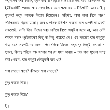
কর্তৃপক্ষের কাছ থেকে, ব্যাগ গুছিয়ে বাড়িতে চলে যেতে হয়, আর অনেকদিন পর
ইউনিভার্সিটি খোলার খবর পেয়ে ফিরে এলে দেখা যায় – টিউশনিটা আর নেই।
গৃহকর্তা নতুন কাউকে নিয়োগ দিয়েছেন। সত্যিই, বাসা ভাড়া নিলে দারুণ
অনিশ্চয়তায় পড়তে হতো। তবে একাধিক টিউশনি করতো বলে একটা না একটা
থাকতোই, সেটা দিয়ে নিজের খরচ চালিয়ে নিতে অসুবিধা হতো না, আর বেশি
থাকলে মাকে প্রতিমাসেই কিছু না কিছু পাঠাতো সে। এই সময়েই তার বন্ধুত্ব
গড়ে ওঠে সহপাঠীদের সঙ্গে। প্রথমদিকে নিজের সম্বন্ধে কিছুই বলতো না
হারুন, কিন্তু পরিচয় গাঢ় হওয়ার পর সে যখন জানায় – তার বাবা যুদ্ধের সময়
মারা গেছেন, তার বন্ধুরা কৌতূহলী হয়ে ওঠে।
মারা গেছেন মানে? কীভাবে মারা গেছেন?
যুদ্ধ করতে গিয়ে।
যুদ্ধ করতে গিয়ে?
হুঁ।