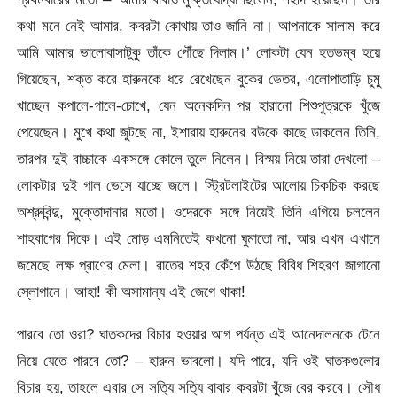
কথা মনে নেই আমার, কবরটা কোথায় তাও জানি না। আপনাকে সালাম করে
আমি আমার ভালোবাসাটুকু তাঁকে পৌঁছে দিলাম।’ লোকটা যেন হতভম্ব হয়ে
গিয়েছেন, শক্ত করে হারুনকে ধরে রেখেছেন বুকের ভেতর, এলোপাতাড়ি চুমু
খাচ্ছেন কপালে-গালে-চোখে, যেন অনেকদিন পর হারানো শিশুপুত্রকে খুঁজে
পেয়েছেন। মুখে কথা জুটছে না, ইশারায় হারুনের বউকে কাছে ডাকলেন তিনি,
তারপর দুই বাচ্চাকে একসঙ্গে কোলে তুলে নিলেন। বিস্ময় নিয়ে তারা দেখলো –
লোকটার দুই গাল ভেসে যাচ্ছে জলে। স্ট্রিটলাইটের আলোয় চিকচিক করছে
অশ্রুবিন্দু, মুক্তোদানার মতো। ওদেরকে সঙ্গে নিয়েই তিনি এগিয়ে চললেন
শাহবাগের দিকে। এই মোড় এমনিতেই কখনো ঘুমাতো না, আর এখন এখানে
জমেছে লক্ষ প্রাণের মেলা। রাতের শহর কেঁপে উঠছে বিবিধ শিহরণ জাগানো
স্লোগানে। আহা! কী অসামান্য এই জেগে থাকা!
পারবে তো ওরা? ঘাতকদের বিচার হওয়ার আগ পর্যন্ত এই আনেদালনকে টেনে
নিয়ে যেতে পারবে তো? – হারুন ভাবলো। যদি পারে, যদি ওই ঘাতকগুলোর
বিচার হয়, তাহলে এবার সে সত্যি সত্যি বাবার কবরটা খুঁজে বের করবে। সৌধ