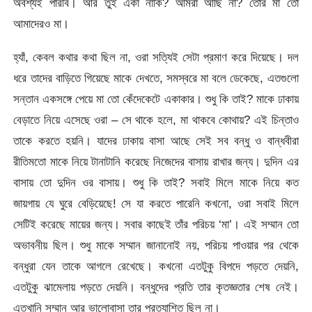
অবশ্যই পারবি। আর তুই একা নাকি? আমরা আছি না? তোর মা তো
আমাদেরও মা।
হ্যাঁ, কেবল কথার কথা ছিল না, ওরা সত্যিই সেটা প্রমাণ করে দিয়েছে। দল
ধরে তাদের বাড়িতে গিয়েছে মাকে দেখতে, সমস্বরে মা বলে ডেকেছে, এতগুলো
সন্তান একসঙ্গে পেয়ে মা তো কেঁদেকেটে একাকার। শুধু কি তাই? মাকে ঢাকায়
বেড়াতে নিয়ে এসেছে ওরা – সে থাকে হলে, মা থাকবে কোথায়? এই চিন্তাও
তাকে করতে হয়নি। যাদের ঢাকায় বাসা আছে সেই সব বন্ধু ও বান্ধবীরা
রীতিমতো মাকে নিয়ে টানাটানি করেছে নিজেদের বাসায় রাখার জন্য। দুদিন এর
বাসায় তো দুদিন ওর বাসায়। শুধু কি তাই? সবাই মিলে মাকে নিয়ে কত
জায়গায় যে ঘুরে বেড়িয়েছে! সে যা করতে পারেনি কখনো, ওরা সবাই মিলে
সেটিই করেছে মায়ের জন্য। সবার কাছেই তাঁর পরিচয় ‘মা’। এই সম্মান তো
অভাবনীয় ছিল। শুধু মাকে সম্মান জানানোই নয়, পরিচয় পাওয়ার পর থেকে
বন্ধুরা যেন তাকে আগলে রেখেছে। কখনো এতটুকু বিপদে পড়তে দেয়নি,
এতটুকু ঝামেলায় পড়তে দেয়নি। বন্ধুদের প্রতি তার কৃতজ্ঞতার শেষ নেই।
এতখানি সম্মান আর ভালোবাসা তার প্রত্যাশিত ছিল না।