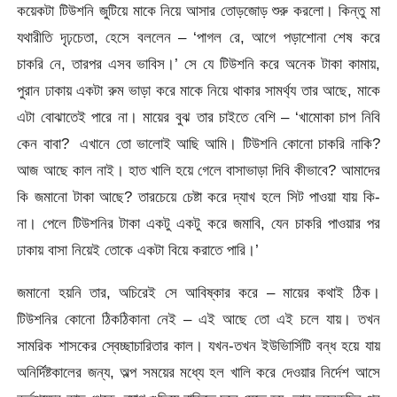
কয়েকটা টিউশনি জুটিয়ে মাকে নিয়ে আসার তোড়জোড় শুরু করলো। কিন্তু মা
যথারীতি দৃঢ়চেতা, হেসে বললেন – ‘পাগল রে, আগে পড়াশোনা শেষ করে
চাকরি নে, তারপর এসব ভাবিস।’ সে যে টিউশনি করে অনেক টাকা কামায়,
পুরান ঢাকায় একটা রুম ভাড়া করে মাকে নিয়ে থাকার সামর্থ্য তার আছে, মাকে
এটা বোঝাতেই পারে না। মায়ের বুঝ তার চাইতে বেশি – ‘খামোকা চাপ নিবি
কেন বাবা? এখানে তো ভালোই আছি আমি। টিউশনি কোনো চাকরি নাকি?
আজ আছে কাল নাই। হাত খালি হয়ে গেলে বাসাভাড়া দিবি কীভাবে? আমাদের
কি জমানো টাকা আছে? তারচেয়ে চেষ্টা করে দ্যাখ হলে সিট পাওয়া যায় কি-
না। পেলে টিউশনির টাকা একটু একটু করে জমাবি, যেন চাকরি পাওয়ার পর
ঢাকায় বাসা নিয়েই তোকে একটা বিয়ে করাতে পারি।’
জমানো হয়নি তার, অচিরেই সে আবিষ্কার করে – মায়ের কথাই ঠিক।
টিউশনির কোনো ঠিকঠিকানা নেই – এই আছে তো এই চলে যায়। তখন
সামরিক শাসকের স্বেচ্ছাচারিতার কাল। যখন-তখন ইউভিার্সিটি বন্ধ হয়ে যায়
অনির্দিষ্টকালের জন্য, অল্প সময়ের মধ্যে হল খালি করে দেওয়ার নির্দেশ আসে