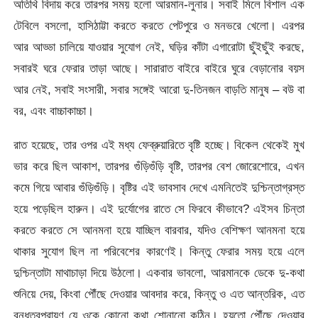
অতিথি বিদায় করে তারপর সময় হলো আরমান-লুনার। সবাই মিলে বিশাল এক
টেবিলে বসলো, হাসিঠাট্টা করতে করতে পেটপুরে ও মনভরে খেলো। এরপর
আর আড্ডা চালিয়ে যাওয়ার সুযোগ নেই, ঘড়ির কাঁটা এগারোটা ছুঁইছুঁই করছে,
সবারই ঘরে ফেরার তাড়া আছে। সারারাত বাইরে বাইরে ঘুরে বেড়ানোর বয়স
আর নেই, সবাই সংসারী, সবার সঙ্গেই আরো দু-তিনজন বাড়তি মানুষ – বউ বা
বর, এবং বাচ্চাকাচ্চা।
রাত হয়েছে, তার ওপর এই মধ্য ফেব্রুয়ারিতে বৃষ্টি হচ্ছে। বিকেল থেকেই মুখ
ভার করে ছিল আকাশ, তারপর গুঁড়িগুঁড়ি বৃষ্টি, তারপর বেশ জোরেশোরে, এখন
কমে গিয়ে আবার গুঁড়িগুঁড়ি। বৃষ্টির এই ভাবসাব দেখে এমনিতেই দুশ্চিন্তাগ্রস্ত
হয়ে পড়েছিল হারুন। এই দুর্যোগের রাতে সে ফিরবে কীভাবে? এইসব চিন্তা
করতে করতে সে আনমনা হয়ে যাচ্ছিল বারবার, যদিও বেশিক্ষণ আনমনা হয়ে
থাকার সুযোগ ছিল না পরিবেশের কারণেই। কিন্তু ফেরার সময় হয়ে এলে
দুশ্চিন্তাটা মাথাচাড়া দিয়ে উঠলো। একবার ভাবলো, আরমানকে ডেকে দু-কথা
শুনিয়ে দেয়, কিংবা পৌঁছে দেওয়ার আবদার করে, কিন্তু ও এত আন্তরিক, এত
বন্ধুত্বপরায়ণ যে ওকে কোনো কথা শোনানো কঠিন। হয়তো পৌঁছে দেওয়ার