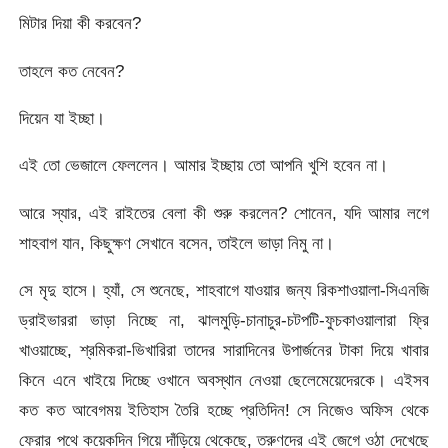
মিটার দিয়া কী করবেন?
তাহলে কত নেবেন?
দিয়েন যা ইচ্ছা।
এই তো ভেজালে ফেললেন। আমার ইচ্ছায় তো আপনি খুশি হবেন না।
আরে স্যার, এই রাইতের বেলা কী শুরু করলেন? শোনেন, যদি আমার লগে
শাহবাগ যান, কিছুক্ষণ সেখানে বসেন, তাইলে ভাড়া নিমু না।
সে মৃদু হাসে। হ্যাঁ, সে শুনেছে, শাহবাগে যাওয়ার জন্য রিকশাওয়ালা-সিএনজি
ড্রাইভাররা ভাড়া নিচ্ছে না, ঝালমুড়ি-চানাচুর-চটপটি-ফুচকাওয়ালারা ফ্রি
খাওয়াচ্ছে, শ্রমিকরা-ভিখারিরা তাদের সারাদিনের উপার্জনের টাকা দিয়ে খাবার
কিনে এনে খাইয়ে দিচ্ছে ওখানে অবস্থান নেওয়া ছেলেমেয়েদেরকে। এইসব
কত কত আবেগময় ইতিহাস তৈরি হচ্ছে প্রতিদিন! সে নিজেও অফিস থেকে
ফেরার পথে কয়েকদিন গিয়ে দাঁড়িয়ে থেকেছে, তরুণদের এই জেগে ওঠা দেখেছে