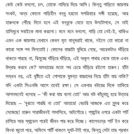
কেউ কেউ বললো, চল, তোকে নামিয়ে দিয়ে আসি। কিন্তু গাড়িতে জায়গার
সংকট, অন্য কোনো গাড়িহীন বন্ধু হয়তো সপরিবারে সঙ্গী হয়েছে, আর
হারুনকে পৌঁছে দিতে হলে এই বন্ধুকে যেতে হবে উলটোপথে, সে তাই
হাসিমুখে সবাইকে মানা করলো। মনে মনে বললো, গাড়ি তো নেই-ই, থাকিও
এমন এক জায়গায় যেখানে কেবল মৃত মানুষরাই থাকে, নইলে তো কারো না
কারো সঙ্গে পথ মিলতোই। কোলের বাচ্চাটা ঘুমিয়ে গেছে, আরেকটাও দাঁড়িয়ে
থাকতে পারছে না, ঝিমুচ্ছে দাঁড়িয়ে দাঁড়িয়ে, এই অকূল পাথার থেকে তাকে এখন
উদ্ধার করবে কে? অসহায়ের মতো পথ চেয়ে দাঁড়িয়ে রইলো হারুন। হাঁটা
সম্ভব নয়, এই বৃষ্টিতে এই পোশাকে ঘুমন্ত বাচ্চাদের নিয়ে হাঁটা যায় নাকি?
যদি একটা সিএনজি আসে তবেই রক্ষা। সে একবার বউয়ের দিকে তাকিয়ে
আপনমনেই বলেছে – ‘কী করা যায় বলো তো!’ আর বউ কাঁচুমাচু হয়ে উত্তর
দিয়েছে – ‘বুঝতে পারছি না তো!’ আহারে! বেচারি আজকে এত সুন্দর করে
সেজেছে! হারুন সারাজীবনই সাদাসিধে, আটপৌরে। প্যান্টের ওপরে একটা শার্ট
চাপিয়ে আর স্যান্ডেল পরেই জীবন পার করে দিচ্ছে। কালেভদ্রে শার্ট ইন করে
কিংবা জুতো পরে, অফিসে পার্টি থাকলে স্যুট-টাই পরে, কিন্তু সেটা তার প্রধান