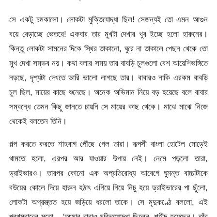
সে একটু চমকালো। লোকটা মুক্তিযোদ্ধা ছিল! সেজন্যই তো এমন আগুন
বয়ে বেড়াচ্ছে ভেতরে! একবার তার মুখটা দেখার খুব ইচ্ছে হলো হারুনের।
কিন্তু লোকটা সামনের দিকে স্থির তাকানো, ঘুরে না তাকালে পেছন থেকে তো
মুখ দেখা সম্ভব নয়। কথা বলার সময় তার বাবড়ি চুলগুলো বেশ আয়েশিভঙ্গিতে
নড়ছে, দৃশ্যটা দেখতে ভারি ভালো লাগছে তার। বাবারও নাকি এরকম বাবড়ি
চুল ছিল, মায়ের কাছে শুনেছে। অনেক অভিমান নিয়ে বড় হয়েছে বলে বাবার
সম্বন্ধে তেমন কিছু জানতে চায়নি সে মায়ের কাছ থেকে। মাঝে মাঝে নিজে
থেকেই বলতেন তিনি।
গল্প করতে করতে শাহবাগ পৌঁছে গেল তারা। রূপসী বাংলা হোটেল মোড়েই
থামতে হলো, এরপর আর যাওয়ার উপায় নেই। নেমে পড়লো তারা,
ড্রাইভারও। তারপর কোনো এক অপ্রতিরোধ্য আবেগে ঘুমন্ত বাচ্চাটাকে
বউয়ের কোলে দিয়ে হারুন হঠাৎ এগিয়ে গিয়ে নিচু হয়ে ড্রাইভারের পা ছুঁলো,
লোকটা অপ্রস্ত্তত হয়ে জড়িয়ে ধরলো তাকে। সে মৃদুকণ্ঠে বললো, এই
প্রথমবারের মতো – ‘আমার বাবাও মুক্তিযোদ্ধা ছিলেন, শহীদ হয়েছেন। তাঁর