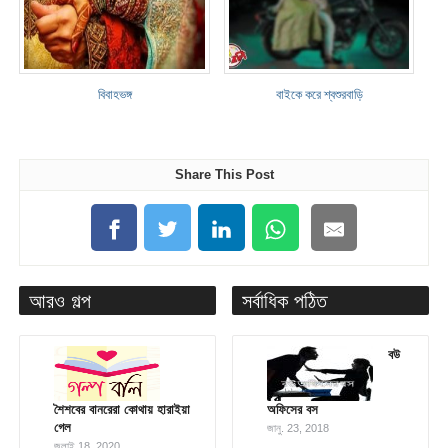
বিবাহভঙ্গ
বাইকে করে শ্বশুরবাড়ি
Share This Post
আরও গল্প
সর্বাধিক পঠিত
বউ
শৈশবের বানরেরা কোথায় হারাইয়া
অফিসের বস
গেল
জানু. 23, 2018
জুলাই 18, 2020