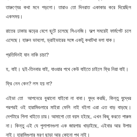
তারুণ্যের কথা মনে পড়লো। তারাও তো দিনরাত একাকার করে দিয়েছিল
একসময়।
রাতের ঢাকায় ঝড়ের বেগে ছুটে চলেছে সিএনজি। অল্প সময়েই ফার্মগেট চলে
এসেছে। হারুন ভাবলো, ড্রাইভারের সঙ্গে একটু কথাটথা বলা যাক।
প্রতিদিনই যান নাকি চাচা?
হ, যাই। দুই-তিনবার যাই, যাওয়ার পথে কেউ যাইতে চাইলে ফ্রি নিয়া যাই।
ফ্রি নেন কেন? লস হয় না?
এইডা তো আপনেরে বুঝানো যাইবো না বাবা। যুদ্ধ করছি, কিন্তু যুদ্ধের
পরপরই ওই হারামিগুলারে মাইরা ফেলি নাই বইলা এরা এত বাড় বাড়ছে।
দেশটারে গিলা খাইতে চায়। আমাগো তো বয়স হইছে, এখন কিছু করতে পারুম
না। কিন্তু এই যে পুলাপানগুলা এক জায়গায় খাড়াইছে, এইবার আর উপায়
নাই। হারামিগুলার মরণ ছাড়া আর কোনো পথ নাই।