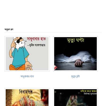
অনুরূপ গল্প
সাধুবাবার হাত
মৃত্যু ঘন্টা