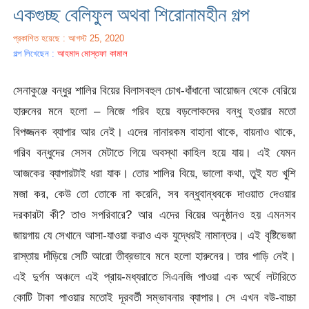
একগুচ্ছ বেলিফুল অথবা শিরোনামহীন গল্প
প্রকাশিত হয়েছে : আগস্ট 25, 2020
গল্প লিখেছেন :
আহমাদ মোস্তফা কামাল
সেনাকুঞ্জে বন্ধুর শালির বিয়ের বিলাসবহুল চোখ-ধাঁধানো আয়োজন থেকে বেরিয়ে
হারুনের মনে হলো – নিজে গরিব হয়ে বড়লোকদের বন্ধু হওয়ার মতো
বিপজ্জনক ব্যাপার আর নেই। এদের নানারকম বাহানা থাকে, বায়নাও থাকে,
গরিব বন্ধুদের সেসব মেটাতে গিয়ে অবস্থা কাহিল হয়ে যায়। এই যেমন
আজকের ব্যাপারটাই ধরা যাক। তোর শালির বিয়ে, ভালো কথা, তুই যত খুশি
মজা কর, কেউ তো তোকে না করেনি, সব বন্ধুবান্ধবকে দাওয়াত দেওয়ার
দরকারটা কী? তাও সপরিবারে? আর এদের বিয়ের অনুষ্ঠানও হয় এমনসব
জায়গায় যে সেখানে আসা-যাওয়া করাও এক যুদ্ধেরই নামান্তর। এই বৃষ্টিভেজা
রাস্তায় দাঁড়িয়ে সেটি আরো তীব্রভাবে মনে হলো হারুনের। তার গাড়ি নেই।
এই দুর্গম অঞ্চলে এই প্রায়-মধ্যরাতে সিএনজি পাওয়া এক অর্থে লটারিতে
কোটি টাকা পাওয়ার মতোই দূরবর্তী সম্ভাবনার ব্যাপার। সে এখন বউ-বাচ্চা