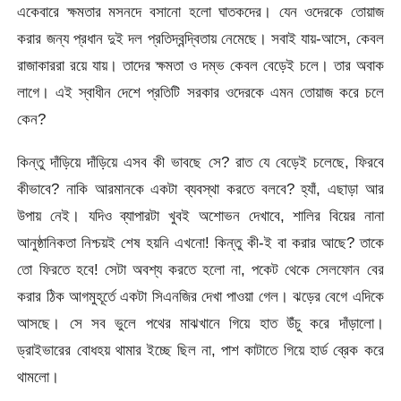
একেবারে ক্ষমতার মসনদে বসানো হলো ঘাতকদের। যেন ওদেরকে তোয়াজ
করার জন্য প্রধান দুই দল প্রতিদ্বন্দ্বিতায় নেমেছে। সবাই যায়-আসে, কেবল
রাজাকাররা রয়ে যায়। তাদের ক্ষমতা ও দম্ভ কেবল বেড়েই চলে। তার অবাক
লাগে। এই স্বাধীন দেশে প্রতিটি সরকার ওদেরকে এমন তোয়াজ করে চলে
কেন?
কিন্তু দাঁড়িয়ে দাঁড়িয়ে এসব কী ভাবছে সে? রাত যে বেড়েই চলেছে, ফিরবে
কীভাবে? নাকি আরমানকে একটা ব্যবস্থা করতে বলবে? হ্যাঁ, এছাড়া আর
উপায় নেই। যদিও ব্যাপারটা খুবই অশোভন দেখাবে, শালির বিয়ের নানা
আনুষ্ঠানিকতা নিশ্চয়ই শেষ হয়নি এখনো! কিন্তু কী-ই বা করার আছে? তাকে
তো ফিরতে হবে! সেটা অবশ্য করতে হলো না, পকেট থেকে সেলফোন বের
করার ঠিক আগমুহূর্তে একটা সিএনজির দেখা পাওয়া গেল। ঝড়ের বেগে এদিকে
আসছে। সে সব ভুলে পথের মাঝখানে গিয়ে হাত উঁচু করে দাঁড়ালো।
ড্রাইভারের বোধহয় থামার ইচ্ছে ছিল না, পাশ কাটাতে গিয়ে হার্ড ব্রেক করে
থামলো।