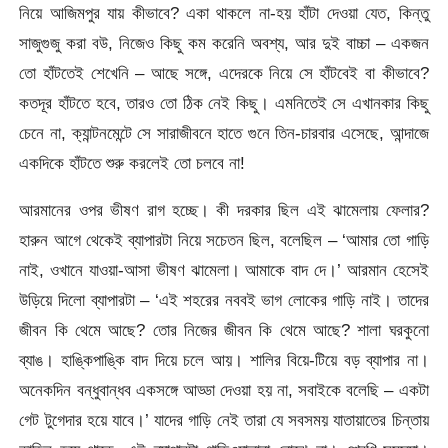
নিয়ে আজিমপুর যায় কীভাবে? একা থাকলে না-হয় হাঁটা দেওয়া যেত, কিন্তু
সাজুগুজু করা বউ, নিজেও কিছু কম করেনি অবশ্য, আর দুই বাচ্চা – একজন
তো হাঁটতেই শেখেনি – আছে সঙ্গে, এদেরকে নিয়ে সে হাঁটবেই বা কীভাবে?
কতদূর হাঁটতে হবে, তারও তো ঠিক নেই কিছু। এমনিতেই সে এখানকার কিছু
চেনে না, ক্যান্টনমেন্টে সে সারাজীবনে হাতে গুনে তিন-চারবার এসেছে, আন্দাজে
একদিকে হাঁটতে শুরু করলেই তো চলবে না!
আরমানের ওপর ভীষণ রাগ হচ্ছে। কী দরকার ছিল এই ঝামেলায় ফেলার?
হারুন আগে থেকেই ব্যাপারটা নিয়ে সচেতন ছিল, বলেছিল – ‘আমার তো গাড়ি
নাই, ওখানে যাওয়া-আসা ভীষণ ঝামেলা। আমাকে বাদ দে।’ আরমান হেসেই
উড়িয়ে দিলো ব্যাপারটা – ‘এই শহরের নববই ভাগ লোকের গাড়ি নাই। তাদের
জীবন কি থেমে আছে? তোর নিজের জীবন কি থেমে আছে? শালা ঘরকুনো
ব্যাঙ। হাঙ্কিপাঙ্কি বাদ দিয়ে চলে আয়। শালির বিয়ে-টিয়ে বড় ব্যাপার না।
অনেকদিন বন্ধুবান্ধব একসঙ্গে আড্ডা দেওয়া হয় না, সবাইকে বলেছি – একটা
গেট টুগেদার হয়ে যাবে।’ যাদের গাড়ি নেই তারা যে সবসময় যাতায়াতের চিন্তায়