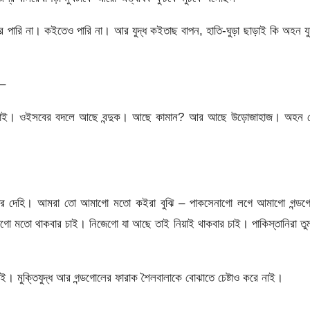
ঝবার পারি না। কইতেও পারি না। আর যুদ্ধ কইতাছ বাপন, হাতি-ঘুড়া ছাড়াই কি অহন যু
 –
াও নাই। ওইসবের বদলে আছে বন্দুক। আছে কামান? আর আছে উড়োজাহাজ। অহন 
্ধার দেহি। আমরা তো আমাগো মতো কইরা বুঝি – পাকসেনাগো লগে আমাগো গন্ডগ
 মতো থাকবার চাই। নিজেগো যা আছে তাই নিয়াই থাকবার চাই। পাকিস্তানিরা তুম
াই। মুক্তিযুদ্ধ আর গন্ডগোলের ফারাক শৈলবালাকে বোঝাতে চেষ্টাও করে নাই।