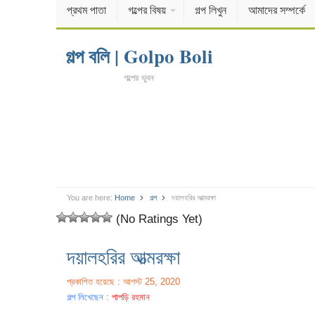
প্রথম পাতা
গল্পের বিষয়
গল্প লিখুন
আমাদের সম্পর্কে
গল্প বলি | Golpo Boli
গল্পের ভুবন
You are here:
Home
গল্প
দয়ালহরির আত্মরক্ষা
(No Ratings Yet)
দয়ালহরির আত্মরক্ষা
প্রকাশিত হয়েছে : আগস্ট 25, 2020
গল্প লিখেছেন :
পাপড়ি রহমান