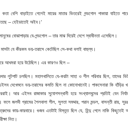
 কতা বেশি বাড়াইতে গেলেই মায়ের মাতার ভিতরেই গন্ডগোল পাকায়া যাইতে পার
ারতেছে – হেইডাতেই অইব।’
গ মানুষের বোঝাপাড়ায় যে-গন্ডগোল – তার মাঝ দিয়েই দেশে স্বাধীনতা এসেছিল।
 মাসটা যে কীরকম ভয়-তরাসে কেটেছিল সে-কথা বলাই বাহুল্য।
েবারে আধমরা হয়ে উঠেছিল। এর কারণও ছিল –
দার লুটপাট চলছিল। মহালখালিতে যে-কয়টা সাহা ও শীল পরিবার ছিল, তাদের ভি
 এইসব দেখেশুনে ভয়-তরাসের কমতি ছিল না কোনোখানেই। পাকসেনারা কি হাঁড়ির খ
ররাই। আর এইসব রাজাকার সুযোগসন্ধানী হয়ে সংখ্যালঘুদের প্রতিই যেন নির্য
 জলদী গ্রামের শৈলবালা শীল, সুলতা সমদ্দার, পরান মন্ডল, বাসন্তী রায়, সুরঞ
ের কায়-কারবারে। গুজব এতটাই বিস্তৃত ছিল যে, হিন্দু পেলে নাকি কিছুতেই 
রীক্ষা নিত।