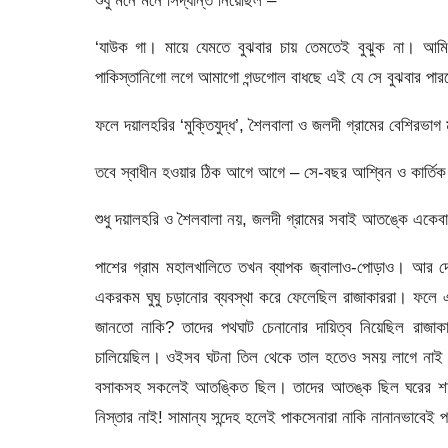
‘যাউক গা। মায়ে যেমতে বুঝবার চায় তেমতেই বুঝুক না। আমি
পাকিস্তানিগো লগে আমাগো গন্ডগোল বাধছে এই যে সে বুঝবার প
ফলে দয়ালহরির ‘মুক্তিযুদ্ধ’, শৈলবালা ও জলদী গ্রামের বেশিরভা
তবে স্বাধীন হওয়ার ঠিক আগে আগে – সে-বছর আশ্বিন ও কার্তিক
শুধু দয়ালহরি ও শৈলবালা নয়, জলদী গ্রামের সবাই আতঙ্কে এক
পাশের গ্রাম মহালখালিতে তখন ব্যাপক জ্বালাও-পোড়াও। আর দে
একরকম ঘুঘু চড়ানোর ব্যবস্থা করে ফেলেছিল রাজাকাররা। ফলে
জানতো নাকি? তাদের পথঘাট চেনানোর দায়িত্ব নিয়েছিল রাজাকা
চালিয়েছিল। ওইসব ঘটনা তিল থেকে তাল হতেও সময় লাগে নাই। ফলে
বসাকসহ সকলেই আতঙ্কিত ছিল। তাদের আতঙ্ক ছিল ঘরের শত্রুদ
নিস্তার নাই! সামান্য সন্দেহ হলেই পাকসেনারা নাকি নানানভাবেই প