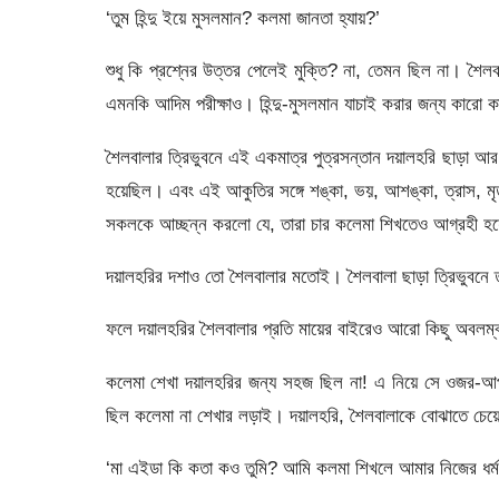
‘তুম হিন্দু ইয়ে মুসলমান? কলমা জানতা হ্যায়?’
শুধু কি প্রশ্নের উত্তর পেলেই মুক্তি? না, তেমন ছিল না। শৈলবা
এমনকি আদিম পরীক্ষাও। হিন্দু-মুসলমান যাচাই করার জন্য কারো ক
শৈলবালার ত্রিভুবনে এই একমাত্র পুত্রসন্তান দয়ালহরি ছাড়া আর ক
হয়েছিল। এবং এই আকুতির সঙ্গে শঙ্কা, ভয়, আশঙ্কা, ত্রাস, মৃত
সকলকে আচ্ছন্ন করলো যে, তারা চার কলেমা শিখতেও আগ্রহী হ
দয়ালহরির দশাও তো শৈলবালার মতোই। শৈলবালা ছাড়া ত্রিভুবন
ফলে দয়ালহরির শৈলবালার প্রতি মায়ের বাইরেও আরো কিছু অবলম্
কলেমা শেখা দয়ালহরির জন্য সহজ ছিল না! এ নিয়ে সে ওজর-আ
ছিল কলেমা না শেখার লড়াই। দয়ালহরি, শৈলবালাকে বোঝাতে চেয়
‘মা এইডা কি কতা কও তুমি? আমি কলমা শিখলে আমার নিজের ধর্