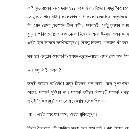
সেই গন্ডগোলের বছর দয়ালহরির বয়স ছিল চৌদ্দো। সদ্য কৈশোরে দ
সে ভুলতে পারে নাই। দয়ালহরির মা শৈলবালা একমাত্র সন্তানকে 
কি এমন-তেমন গন্ডগোল ছিল নাকি? দয়ালহরি একটু বুঝদার হওয়
যুদ্ধ। পাকিস্তানিদের হাত থেকে নিজের দেশকে উদ্ধার করার জন্য
ওইটা ছিল আসলে স্বাধীনতাযুদ্ধ। কিন্তু নিরক্ষর শৈলবালা কী করে ব
সবখানে এন্তার গোলাগুলি-পলায়ন-ত্রাস-আগুন এসব দেখেশুনে শৈল
আর শুধু কি শৈলবালা?
জলদী গ্রামের অধিকাংশ মানুষ নিরক্ষর বলে তারাও বলে ‘গন্ডগোল’!
বোঝে, সম্পর্ক সুবিধার না। সম্পর্ক তাইলে কিসের? সম্পর্ক 
এইটা ‘মুক্তিযুদ্ধ’ এবং সে কয়েকবার বলেও ছিল –
‘মা – এইটা গন্ডগোল নারে, এইটা মুক্তিযুদ্ধ।’
কিন্তু শৈলবালা এই শব্দটাতে সহজ হতে পারে নাই। বরং নিজের অ