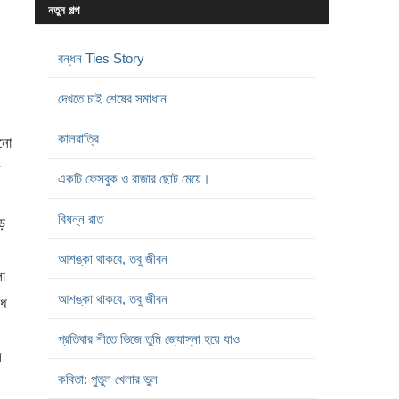
নতুন গল্প
বন্ধন Ties Story
দেখতে চাই শেষের সমাধান
কালরাত্রি
নো
ে
একটি ফেসবুক ও রাজার ছোট মেয়ে।
বিষন্ন রাত
ড়
আশঙ্কা থাকবে, তবু জীবন
া
আশঙ্কা থাকবে, তবু জীবন
োধ
প্রতিবার শীতে ভিজে তুমি জ্যোস্না হয়ে যাও
ে
কবিতা: পুতুল খেলার ভুল