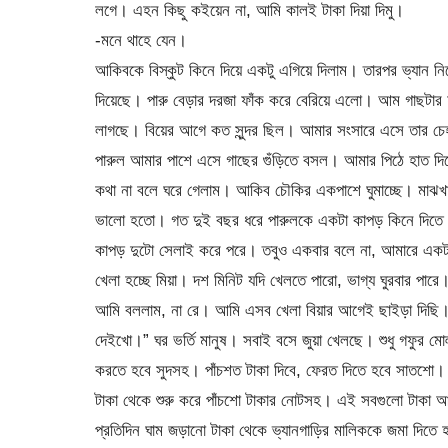
লগে। এহন কিছু কইয়েন না, আমি কালই টাকা দিয়া দিমু।
-মনে থাহে যেন।
আকিবকে বিস্কুট কিনে দিয়ে একটু এগিয়ে দিলাম। তারপর ভ্যান 
দিয়েছে। পারু বেড়ার দরজা ফাঁক করে বেরিয়ে এলো। আম গাছটার 
লাগছে। বিয়ের আগে কত সুন্দর ছিল। আমার সংসারে এসে তার চ
পারুল আমার পাশে এসে গাছের গুঁড়িতে বসল। আমার পিঠে হাত দ
কথা না বলে ঘরে গেলাম। আকিব চৌকির একপাশে ঘুমাচ্ছে। মাঝখা
ভালো হতো। গত দুই বছর ধরে পারুলকে একটা কাপড় কিনে দিতে পা
কাপড় দুটো সেলাই করে পরে। তবুও একবার বলে না, আমারে এক
খেলা হচ্ছে মিয়া। দশ মিনিট যদি খেলতে পারো, ভাগ্য ঘুরবার পারে
আমি বললাম, না রে। আমি এসব খেলা বিয়ার আগেই ছাইড়া দিছি।
দেইখো।” ঘর ভর্তি মানুষ। সবাই বসে জুয়া খেলছে। শুধু গফুর মো
করতে হবে সুদসহ। পাঁচশত টাকা দিবে, ফেরত দিতে হবে সাতশো।
টাকা থেকে শুরু করে পাঁচশো টাকার নোটসহ। এই সবগুলো টাকা
প্রতিদিন ঘাম জড়ানো টাকা থেকে ভ্যানগাড়ির মালিককে জমা দিতে