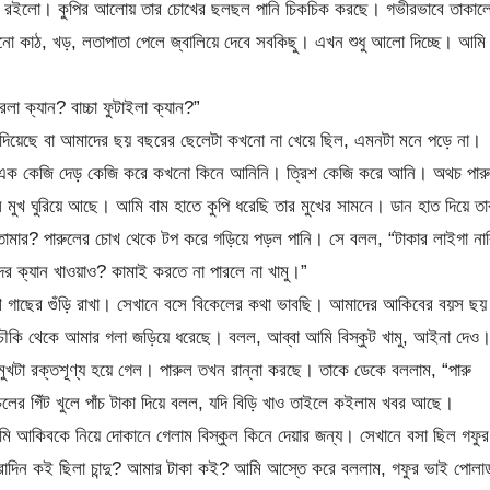
িয়ে রইলো। কুপির আলোয় তার চোখের ছলছল পানি চিকচিক করছে। গভীরভাবে তাকাল
নো কাঠ, খড়, লতাপাতা পেলে জ্বালিয়ে দেবে সবকিছু। এখন শুধু আলো দিচ্ছে। আমি
া ক্যান? বাচ্চা ফুটাইলা ক্যান?”
িয়েছে বা আমাদের ছয় বছরের ছেলেটা কখনো না খেয়ে ছিল, এমনটা মনে পড়ে না।
 এক কেজি দেড় কেজি করে কখনো কিনে আনিনি। ত্রিশ কেজি করে আনি। অথচ পারু
খ ঘুরিয়ে আছে। আমি বাম হাতে কুপি ধরেছি তার মুখের সামনে। ডান হাত দিয়ে তা
ে তোমার? পারুলের চোখ থেকে টপ করে গড়িয়ে পড়ল পানি। সে বলল, “টাকার লাইগা না
ক্যান খাওয়াও? কামাই করতে না পারলে না খামু।”
ে গাছের গুঁড়ি রাখা। সেখানে বসে বিকেলের কথা ভাবছি। আমাদের আকিবের বয়স ছয়
ৌকি থেকে আমার গলা জড়িয়ে ধরেছে। বলল, আব্বা আমি বিস্কুট খামু, আইনা দেও
খটা রক্তশূণ্য হয়ে গেল। পারুল তখন রান্না করছে। তাকে ডেকে বললাম, “পারু
লের গিঁট খুলে পাঁচ টাকা দিয়ে বলল, যদি বিড়ি খাও তাইলে কইলাম খবর আছে।
ি আকিবকে নিয়ে দোকানে গেলাম বিস্কুল কিনে দেয়ার জন্য। সেখানে বসা ছিল গফুর
রাদিন কই ছিলা চান্দু? আমার টাকা কই? আমি আস্তে করে বললাম, গফুর ভাই পোলা