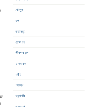
কৌতুক
ে
গল্প
ছড়াসমূহ
ছোট গল্প
।
জীবনের গল্প
দু:খদায়ক
ধর্মীয়
প্রবন্ধ
ফ্যান্টাসি
ছে
া
ভালবাসা