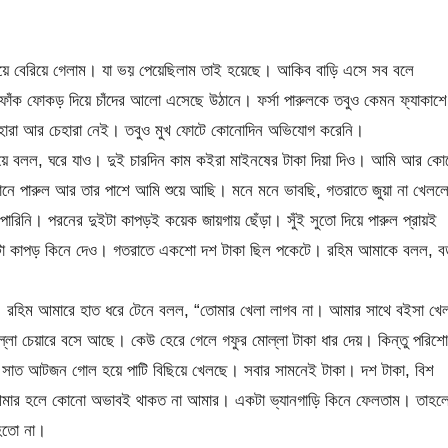
নিয়ে বেরিয়ে গেলাম। যা ভয় পেয়েছিলাম তাই হয়েছে। আকিব বাড়ি এসে সব বলে
ফাঁক ফোকড় দিয়ে চাঁদের আলো এসেছে উঠানে। ফর্সা পারুলকে তবুও কেমন ফ্যাকাশে
েহারা আর চেহারা নেই। তবুও মুখ ফোটে কোনোদিন অভিযোগ করেনি।
িয়ে বলল, ঘরে যাও। দুই চারদিন কাম কইরা মাইনষের টাকা দিয়া দিও। আমি আর কো
নে পারুল আর তার পাশে আমি শুয়ে আছি। মনে মনে ভাবছি, গতরাতে জুয়া না খেলল
রিনি। পরনের দুইটা কাপড়ই কয়েক জায়গায় ছেঁড়া। সুঁই সুতো দিয়ে পারুল প্রায়ই
টা কাপড় কিনে দেও। গতরাতে একশো দশ টাকা ছিল পকেটে। রহিম আমাকে বলল, ব
।
 রহিম আমারে হাত ধরে টেনে বলল, “তোমার খেলা লাগব না। আমার সাথে বইসা খেল
ল্লা চেয়ারে বসে আছে। কেউ হেরে গেলে গফুর মোল্লা টাকা ধার দেয়। কিন্তু পরিশ
 সাত আটজন গোল হয়ে পাটি বিছিয়ে খেলছে। সবার সামনেই টাকা। দশ টাকা, বিশ
 আমার হলে কোনো অভাবই থাকত না আমার। একটা ভ্যানগাড়ি কিনে ফেলতাম। তাহল
 হতো না।