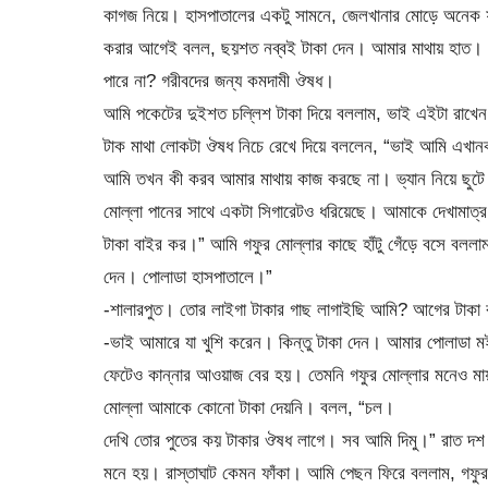
কাগজ নিয়ে। হাসপাতালের একটু সামনে, জেলখানার মোড়ে অনেক ফা
করার আগেই বলল, ছয়শত নব্বই টাকা দেন। আমার মাথায় হাত। ঔ
পারে না? গরীবদের জন্য কমদামী ঔষধ।
আমি পকেটের দুইশত চল্লিশ টাকা দিয়ে বললাম, ভাই এইটা রাখেন
টাক মাথা লোকটা ঔষধ নিচে রেখে দিয়ে বললেন, “ভাই আমি এখানকা
আমি তখন কী করব আমার মাথায় কাজ করছে না। ভ্যান নিয়ে ছুটে
মোল্লা পানের সাথে একটা সিগারেটও ধরিয়েছে। আমাকে দেখামাত্
টাকা বাইর কর।” আমি গফুর মোল্লার কাছে হাঁটু গেঁড়ে বসে বলল
দেন। পোলাডা হাসপাতালে।”
-শালারপুত। তোর লাইগা টাকার গাছ লাগাইছি আমি? আগের টাকা 
-ভাই আমারে যা খুশি করেন। কিন্তু টাকা দেন। আমার পোলাডা ম
ফেটেও কান্নার আওয়াজ বের হয়। তেমনি গফুর মোল্লার মনেও মায়া
মোল্লা আমাকে কোনো টাকা দেয়নি। বলল, “চল।
দেখি তোর পুতের কয় টাকার ঔষধ লাগে। সব আমি দিমু।” রাত দশ এগ
মনে হয়। রাস্তাঘাট কেমন ফাঁকা। আমি পেছন ফিরে বললাম, গফুর