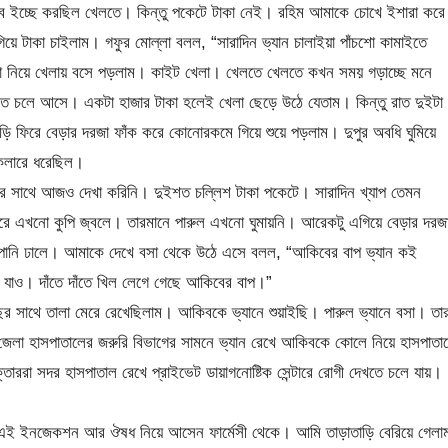
খুব ইচ্ছে করছিল খেলতে। কিন্তু পকেটে টাকা নেই। রহিম আমাকে চোখে ইশারা করে
য়ে টাকা চাইলাম। গফুর মোল্লা বলল, “সারাদিন ভ্যান চালাইয়া পাঁচশো কামাইতে
ো নিয়ে খেলায় বসে পড়লাম। কাইট খেলা। খেলতে খেলতে কখন সময় গড়াচ্ছে মনে
চলে আসে। একটা হাজার টাকা হলেই খেলা ছেড়ে উঠে যেতাম। কিন্তু রাত দুইটা
াড়ি ফিরে বেড়ার দরজা ফাঁক করে কোনোরকমে গিয়ে শুয়ে পড়লাম। দুপুর অবধি ঘুমিয়ে
 কলারে ধরেছিল।
ার সাথে আজও দেখা করিনি। দুইশত চল্লিশ টাকা পকেটে। সারাদিন খ্যাপ তেমন
ে এখনো কুপি জ্বলে। তারমানে পারুল এখনো ঘুমায়নি। আরেকটু এগিয়ে বেড়ার দরজ
 পানি ঢালে। আমাকে দেখে বসা থেকে উঠে এসে বলল, “আকিবের বাপ ভ্যান কই
যাও। দাঁতে দাঁতে খিল লেগে গেছে আকিবের বাপ।”
ের সাথে তালা মেরে রেখেছিলাম। আকিবকে ভ্যানে শুয়াইছি। পারুল ভ্যানে বসা। তা
েলা হাসপাতালের জরুরি বিভাগের সামনে ভ্যান রেখে আকিবকে কোলে নিয়ে হাসপাতা
াররা সদর হাসপাতাল রেখে প্রাইভেট ডায়াগনোষ্টিক সেন্টারে রোগী দেখতে চলে যায়।
 এই ইনজেকশন আর ঔষধ নিয়ে আসেন ফার্মেসী থেকে। আমি তাড়াতাড়ি বেরিয়ে গেলা