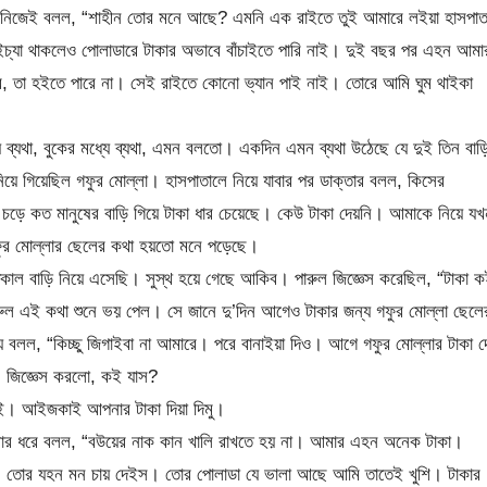
লা নিজেই বলল, “শাহীন তোর মনে আছে? এমনি এক রাইতে তুই আমারে লইয়া হাসপাত
যা থাকলেও পোলাডারে টাকার অভাবে বাঁচাইতে পারি নাই। দুই বছর পর এহন আমা
ব, তা হইতে পারে না। সেই রাইতে কোনো ভ্যান পাই নাই। তোরে আমি ঘুম থাইকা
 ব্যথা, বুকের মধ্যে ব্যথা, এমন বলতো। একদিন এমন ব্যথা উঠেছে যে দুই তিন বাড়
য়ে গিয়েছিল গফুর মোল্লা। হাসপাতালে নিয়ে যাবার পর ডাক্তার বলল, কিসের
চড়ে কত মানুষের বাড়ি গিয়ে টাকা ধার চেয়েছে। কেউ টাকা দেয়নি। আমাকে নিয়ে যখ
ুর মোল্লার ছেলের কথা হয়তো মনে পড়েছে।
াল বাড়ি নিয়ে এসেছি। সুস্থ হয়ে গেছে আকিব। পারুল জিজ্ঞেস করেছিল, “টাকা 
ুল এই কথা শুনে ভয় পেল। সে জানে দু’দিন আগেও টাকার জন্য গফুর মোল্লা ছেলে
ে বলল, “কিচ্ছু জিগাইবা না আমারে। পরে বানাইয়া দিও। আগে গফুর মোল্লার টাকা 
। জিজ্ঞেস করলো, কই যাস?
াই। আইজকাই আপনার টাকা দিয়া দিমু।
লার ধরে বলল, “বউয়ের নাক কান খালি রাখতে হয় না। আমার এহন অনেক টাকা।
, তোর যহন মন চায় দেইস। তোর পোলাডা যে ভালা আছে আমি তাতেই খুশি। টাকার