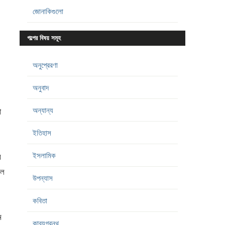
জোনাকিগুলো
গল্পের বিষয় সমূহ
অনুপ্রেরণা
অনুবাদ
অন্যান্য
া
ইতিহাস
ইসলামিক
র
লে
উপন্যাস
কবিতা
ম
কাব্যগ্রন্থ