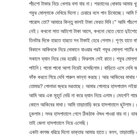
পাঁচশো টাকার নিচে খেলায় বসা যায় না। শয়তানের ধোকায় আমার 
গফুর মোল্লাকে দেখিয়ে দিলো। চেয়ারে বসে পান চিবোচ্ছে। আমি গি
পারোস তো? আমারে কিন্তু কালই টাকা ফেরত দিবি।” আমি পাঁচশ
নেই। কখনো সাত আটশো টাকা আসে, কখনো যেতে যেতে দুইশোতে 
তিনটার দিকে হারতে হারতে সব টাকাই হেরে গেলাম। শূণ্য হাতে ব
বিকালে আকিবকে নিয়ে দোকানে যাওয়ার পরই গফুর মোল্লা শার্টের
সকালে ভ্যান নিয়ে বের হয়েছি। ফিরলাম সেই রাতে। গফুর মোল্ল
পাইনি। পাবো পাবো আশা নিয়েই বসেছিলাম। বাড়িতে এসে দেখি ঘর
ফাঁক করতে গিয়ে দেখি পারুল কান্না করছে। আর আকিবের মাথায়
তোমার? পোলাডা জ্বরে মরতাছে। আমার পোলারে হাসপাতাল লইয়া 
আমি আর এক মূহূর্ত দেরি না করে ভ্যান নিয়ে এলাম। মেহগণি গাছ
কোলে আকিবের মাথা। আমি তাড়াতাড়ি করে হাসপাতালে ছুটলাম। জ
ঢুকলাম। সদর হাসপাতালে গেলে ঠিকঠাক ঔষধ পাওয়া যায় না। ডাক্ত
তাই জেলা হাসপাতালে নিয়ে এসেছি।
একটা কাগজ ধরিয়ে দিলো ডাক্তার আমার হাতে। বলল, তাড়াতাড়ি