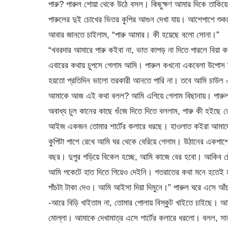
পারু? পারুল শোয়া থেকে উঠে বসল। কিছুক্ষণ আমার দিকে তাক
পারুলের দুই চোখের ভিতর কুপির আগুন দেখা যায়। আশেপাশে শুক
আবার জানতে চাইলাম, “পারু আমার। কী হয়েছে বলো সোনা।”
“খবরদার আমারে পারু কইবা না, ভাত কাপড় না দিতে পারলে বিয়া করল
এবারের কথায় চুপসে গেলাম আমি। পারুল কখনো একবেলা উপোস দ
হয়তো প্রতিদিন ভালো তরকারী আনতে পারি না। তবে আমি চাউল
আমাকে আজ এই কথা বলল? আমি এগিয়ে গেলাম বিছানায়। পারুল মু
অবাধ্য চুল কানের কাছে গুঁজে দিতে দিতে বললাম, পারু কী হইছ
আইজ একজন তোমার শার্টের কলারে ধরছে। হাওলাত কইরা আমাদের 
কুপিটা পাশে রেখে আমি ঘর থেকে বেরিয়ে গেলাম। উঠানের একপাশ
বছর। দুপুর গড়িয়ে বিকেল হচ্ছে, আমি কাজে বের হবো। আকিব চ
আমি পকেটে হাত দিতে গিয়েও দেইনি। গতরাতের কথা মনে হতেই মু
পাঁচটা টাকা দেও। আমি আইসা দিয়া দিমুনে।” পারুল ঘরে এসে আঁচ
-আরে বিড়ি খাইতাম না, তোমার পোলায় বিস্কুট খাইতে চাইছে। আম
মোল্লা। আমাকে দেখামাত্র এসে শার্টের কলারে ধরলো। বলল, সা