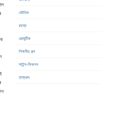
াল
ভৌতিক
র
রহস্য
রোমান্টিক
ির
শিক্ষনীয় গল্প
ন
সাইন্স-ফিকশন
কই
হাস্যরস
র
দেও