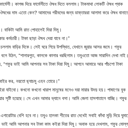
র্মেসী। কাগজ দিয়ে ফার্মেসীতে ঔষধ দিতে বললাম। টাকমাথা লোকটি ঔষধ প্যাক
ষধের দাম এতো কেন? আমাদের গরীবদের জন্য ডাক্তাররা আলাদা করে ঔষধ বানাত
। বাকিটা আমি রাত পোহালেই দিয়া দিমু।
র কর্মচারী। টাকা ছাড়া ঔষধ দেয়া যাবে না।”
 চললাম বাড়ির দিকে। সেই ঘরে গিয়ে উপস্থিত, যেখানে জুয়ার আসর জমে। গফুর
র বলে উঠল, “শালারপুত, কালকে কালার ধরছিলাম। তবুওতো আজ সারাদিন দেখা নাই
াম, “গফুর ভাই আমি আপনার সব টাকা দিয়া দিমু। আপনে আমারে আর পাঁচশো টাকা
বাইর কর, নয়তো ছ্যাচমু এহন তোরে।”
ইরা যাইবো। কখনো কখনো খারাপ মানুষের মনেও দয়া মায়ার উদয় হয়। পাষাণের বুক
র সৃষ্টি হয়েছে। সে এখন আমার ভ্যানে বসা। আমি জেলা হাসপাতালে যাচ্ছি। গফুর
ারোটার বেশি হবে না। তবুও হালকা শীতের রাত দেখেই সবাই কাঁথা মুড়ি দিয়ে ঘুমাচ্
 ভাই আমি আপনার সব টাকা কাম কইরা দিয়া দিমু। অবাক হয়ে দেখলাম, গফুর মোল্ল