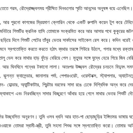
েতে গরম, রৌদ্রোজ্জ্বলময় গ্রীষ্মিত দিনগুলোর স্মৃতি আনন্দের অনুষঙ্গ বয়ে এনেছিল।
ল, আর পুরনো কাগজের ম্রিয়মাণ ক্লোরিন থেকে একটি রুপালি কয়েন টুপ করে টেবি
ের মনিটরে শিশুটির ক্রনিক হাসি তোমাকে সংক্রমিত করে আর আসার পথে কুকুরের জট
রজাল ছড়িয়ে দিলে শিশুটি পেটের তাঁবুর ভেতর সার্কাসের সাইকেল রেস করে। কদিন ধরেই
নমনে স্বগতোক্তি করতে করতে হঠাৎ ব্যথার তরঙ্গে শিউরে উঠলে, গলার মধ্যে রক্তা
ভেদ করে মাথার হাড় ফুঁড়ে বেরিয়ে গেল। মৃত্যুর সঙ্গে যুদ্ধে হেরে গিয়ে জিব বের
 আর ঘিনঘিনে গন্ধের টকানো লালা। অতঃপর উজ্জ্বল রৌদ্রের চনচনে বিদ্যুৎ সম
ন্ত ক্যালেন্ডার, জানালার পর্দা, পেপারওয়েট, ওয়েস্টবক্স, স্ট্যাপলার, অ্যাটেনডে
 হোল্ডার, অ্যান্টিকাটার, প্রিন্টার বরফের সাদা রঙে ঢেকে দিগ্বিদিক অন্ধ করে দ
 ফ্যাকাশে এবং নিরবচ্ছিন্ন সাদার বিচ্ছুরণে আঁধার হয়ে গেলে মাথার ভেতর শিশুটি দ
নির উচ্ছ্বসিত অনুরণন। তুমি ওসব ধ্বনি আর হাত-পা ছোড়াছুড়ির ইঙ্গিতময় ভাষায় ঘ
ওয়াকে তোমরা স্বামী-স্ত্রী, তুমি সহসা শিশুর সঙ্গে স্বগতোক্তি করো। তোমার 