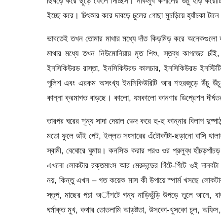
ছিবড়ে করে ছুড়ে ফেলে দিচ্ছিস। নাকমুখ কপালের উঁচু হাড় করোটি 
ইচ্ছে করে। চিৎকার করে দাবড়ে চুলের গোছা মুচড়িয়ে হ্যাঁচকা টা
ভাবতেই তখন তোমার মাথার মধ্যে দাঁত কিড়মিড় করে অনেকগুলো হ
মাথার মধ্যে তখন নিউমোনিয়ায় মৃত শিশু, স্তব্ধ কাগজের চা
ইনসিকিউরড রাস্তা, ইনসিকিউরড কালচার, ইনসিকিউরড ইনস্টিটি
পুলিশ এবং এরকম অসংখ্য ইনসিকিউরিটি আর শহরজুড়ে উঁচু উঁচু পে
কান্না ক্রমাগত বাড়ছে। কালো, যমকালো কানণার ডিপ্রেশন দীর্ঘত
তারপর ঘরের শূন্য সাদা দেয়াল ভেদ করে হু-হু কান্নার বিলাপ দুষ্পা
মতো ফুলে ডাঁই পেট, ইল্লত সংসারের এঁটোকাঁটা-ছড়ানো বাসি থ
স্বামী, বেঘোরে ঘুমায়। কনসিভ করার পরও ওর প্রলুব্ধ হাঁচড়পাঁচ
এখনো লোকটার রক্তমাংস আর মেরুদন্ডের গিঁটে-গিঁটে ওই দানবটা ও
নয়, কিন্তু এখন – গত কয়েক মাস কী উপায়ে স্পার্ম খসছে লোকটার
স্তূপ, মাছের পচা অাঁশটে গন্ধ নাড়িভুঁড়ি উপড়ে তুলে আনে, বাজার
ঘর্মাক্ত মুখ, কথার তোতলামি আড়ষ্টতা, উসকো-খুসকো চুল, অফিস, দ