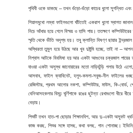
পৃথিবী ওকে ডাকছে – তখন গুঁড়ো-গুঁড়ো কাচের ধুলো সুগন্ধিত এবং ত
শিয়ালমুখো লম্বা ফাইলগুলো ঘাঁটতেই একরাশ ধুলো স্বাগত জানা
নিচে আঁধার হয়ে গেলে বিস্ময় ও হাসি পায়। ততক্ষণে কম্পিউটার
স্মৃতি থেকে ভীতি অদৃশ্য হয়। তবু ক্লান্তি বিষণ্ণ ছায়ার ইন্দ্
অস্থিরতা তুমুল হয়ে উঠছে আর খুব দুষ্টুমি হচ্ছে, তাই না – আপ
নিশ্বাস আটকে বিবমিষা হয় আর একটা আগুনের চক্রজাল পায়ের তালু 
যাওয়া একটা অসুস্থ জানোয়ারের মতো নাড়িভুঁড়ি গলায় উঠে এলো,
আসবাব, ফাইল ক্যাবিনেট, হলুদ-কমলা-সবুজ-নীল ফাইলের গুচ্ছ, ঝুল
রেজিস্টার, প্রথম আলোর নকশা, কম্পিউটার, মাউস, কি-বোর্ড, পেন-
বেনিআসহকলার বিমূঢ় ঘূর্ণিপাকে রঙের ছুটন্ত রেখাগুলো ধীরে ধীরে
বেড়ায়।
শিশুটি তখন হাত-পা ছোড়ার শিক্ষানবিশ, আর দু-একটা অস্ফুট ধ্ব
কাজ করছ, শিশুর সঙ্গে হাসছ, কথা বলছ, গান শোনাচ্ছ। ইভিনিং