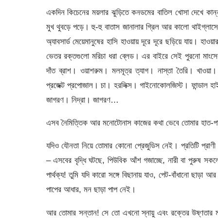
একদিন কিচেনের ময়লার ঝুড়িতে কনডমের বাতিল খোসা দেখে কান্না 
মুখ থুবড়ে পড়ে। হু-হু বাতাস জানালার গ্রিল আর কালো থাইগ্লাস
অ্যাবসার্ড মেয়েমানুষের হাসি হাওয়ায় দূরে দূরে ছড়িয়ে যায়। হাও
ভেতর রক্তগুলো মরিচা ধরা ব্লেড। এর বাইরে সেই পুরনো মাংসের অ
দাঁত ব্রাশ। ওয়াশরুম। মলমূত্র ত্যাগ। নাস্তা তৈরি। খাওয়া।
প্রজেক্ট প্রপোজাল। চা। হরলিক্স। গাইনোকোলজিস্ট। ফান্ডাল হ
জাগরণ। নিদ্রা। জাগরণ…
এসব নৈমিত্তিক আর মনোটোনাস কাজের কথা ভেবে তোমার হাত-প
যদিও যৌনতা নিয়ে তোমার কোনো প্রেজুডিস নেই। প্রতিটি প্রাণী 
– এসবের বৃদ্ধি ঘটছে, পিউবিক আঁশ গজাচ্ছে, নারী বা পুরুষ সক
পার্থক্য! তুমি যদি কারো সঙ্গে বিছানায় যাও, পেট-বাঁধানো ছাড়
পাপের আধার, মন ছাড়া পাপ নেই।
আর তোমার সন্তান! সে তো এখনো স্নায়ু এবং রক্তের উষ্ণতার ম