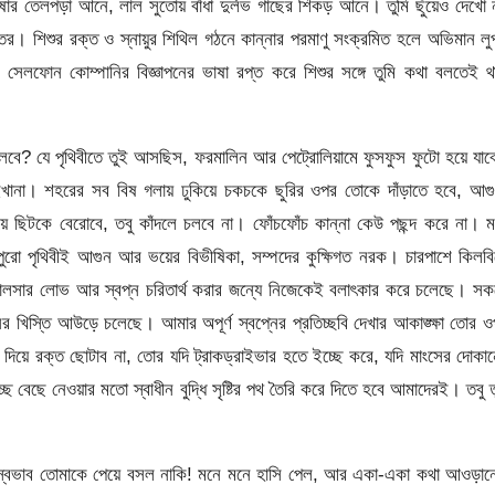
সরিষার তেলপড়া আনে, লাল সুতোয় বাঁধা দুর্লভ গাছের শিকড় আনে। তুমি ছুঁয়েও দেখো 
তর। শিশুর রক্ত ও স্নায়ুর শিথিল গঠনে কান্নার পরমাণু সংক্রমিত হলে অভিমান লু
েলফোন কোম্পানির বিজ্ঞাপনের ভাষা রপ্ত করে শিশুর সঙ্গে তুমি কথা বলতেই থ
বে? যে পৃথিবীতে তুই আসছিস, ফরমালিন আর পেট্রোলিয়ামে ফুসফুস ফুটো হয়ে যা
াইখানা। শহরের সব বিষ গলায় ঢুকিয়ে চকচকে ছুরির ওপর তোকে দাঁড়াতে হবে, আগ
য়ে ছিটকে বেরোবে, তবু কাঁদলে চলবে না। ফোঁচফোঁচ কান্না কেউ পছন্দ করে না। 
 পুরো পৃথিবীই আগুন আর ভয়ের বিভীষিকা, সম্পদের কুক্ষিগত নরক। চারপাশে কিলব
ড লালসার লোভ আর স্বপ্ন চরিতার্থ করার জন্যে নিজেকেই বলাৎকার করে চলেছে। স
নের খিস্তি আউড়ে চলেছে। আমার অপূর্ণ স্বপ্নের প্রতিচ্ছবি দেখার আকাঙ্ক্ষা তোর 
খ দিয়ে রক্ত ছোটাব না, তোর যদি ট্রাকড্রাইভার হতে ইচ্ছে করে, যদি মাংসের দোকা
 বেছে নেওয়ার মতো স্বাধীন বুদ্ধি সৃষ্টির পথ তৈরি করে দিতে হবে আমাদেরই। তবু 
িমাস্বভাব তোমাকে পেয়ে বসল নাকি! মনে মনে হাসি পেল, আর একা-একা কথা আওড়া