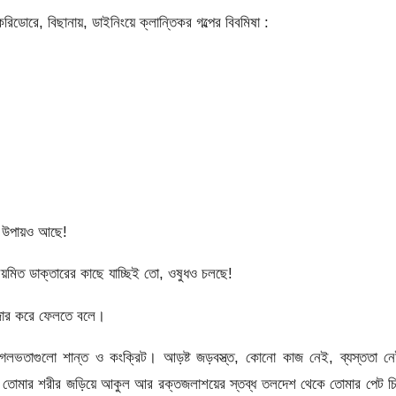
করিডোরে, বিছানায়, ডাইনিংয়ে ক্লান্তিকর গল্পের বিবমিষা :
ের উপায়ও আছে!
য়মিত ডাক্তারের কাছে যাচ্ছিই তো, ওষুধও চলছে!
সিজার করে ফেলতে বলে।
ভতাগুলো শান্ত ও কংক্রিট। আড়ষ্ট জড়বস্ত্ত, কোনো কাজ নেই, ব্যস্ততা নে
রাজি তোমার শরীর জড়িয়ে আকুল আর রক্তজলাশয়ের স্তব্ধ তলদেশ থেকে তোমার পেট চ