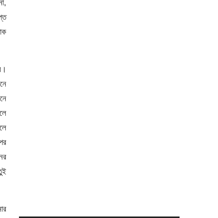
না,
প্ত
াক
বে।
ুনে
মনে
িলে
কলে
ওপর
নের
তুই
নোর