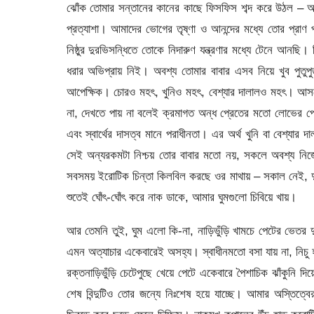
ঝোঁক তোমার সন্তানের কানের কাছে ফিসফিস শব্দ করে উঠল –
প্রত্যাশা। আমাদের ভোগের তৃষ্ণা ও আনন্দের মধ্যে তোর প্রা
নিষ্ঠুর দুরভিসন্ধিতে তোকে নিদারুণ যন্ত্রণার মধ্যে টেনে আনছি। 
ধরার অভিপ্রায় নিই। অবশ্য তোমার বাবার এসব নিয়ে খুব পুতুপু
আপেক্ষিক। চোরও মহৎ, খুনিও মহৎ, বেশ্যার দালালও মহৎ। আসলে 
না, দেখতে পায় না বলেই ক্রমাগত অন্ধ প্রেতের মতো লোভের পে
এবং স্বার্থের দাসত্ব মানে পরাধীনতা। এর অর্থ খুনি বা বেশ
সেই অন্যরকমটা নিশ্চয় তোর বাবার মতো নয়, সকলে অবশ্য নিজের
সবসময় ইরোটিক চিন্তা কিলবিল করছে ওর মাথায় – সকাল নেই, দুপ
শুতেই ঘোঁৎ-ঘোঁৎ করে নাক ডাকে, আমার ঘুমগুলো চিবিয়ে খায়।
আর তেমনি তুই, ঘুম এলো কি-না, নাড়িভুঁড়ি খামচে পেটের ভেতর দুদ
এমন অত্যাচার একেবারেই অসহ্য। স্বাধীনমতো বসা যায় না, নিচু
রক্তনাড়িভুঁড়ি চেটেপুছে খেয়ে পেটে একেবারে পৈশাচিক ঝাঁকুনি 
শেষ বিন্দুটিও তোর জন্যে নিঃশেষ হয়ে যাচ্ছে। আমার অস্তিত্বে