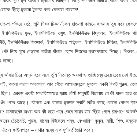
মাথার খুলি চুল আগুনে জ্বালিয়ে দিচ্ছিস। দিগ্বিদিক জ্ঞান হারিয়ে তোকে তখন পেট
নে তোকে ছিঁড়ে টুকরো টুকরো করে ফেলতে পারতাম!
াত-পা গজিয়ে ওঠে, তুমি শিশুর চিকন-চিকন হাত-পা কামড়ে হাড়মাস তুষ করে ফেল
ঁই, ইনসিকিউরড ফুড, ইনসিকিউরড ওষুধ, ইনসিকিউরড বিদ্যালয়, ইনসিকিউরড গাড়
উট, ইনসিকিউরড শিশুপার্ক, ইনসিকিউরড পত্রিকা, ইনসিকিউরড মিডিয়া, ইনসিকি
ট নিয়ে ঘুরে বেড়ানো নারীরা দাঁতাল হেসে শিশুদের ক্রসফায়ারে দিচ্ছে। শিশুকণ্
র হচ্ছে।
ঠ্য আঁধার চিরে অশ্রু হয়ে এলে তুমি নিতান্ত অবজ্ঞা ও তাচ্ছিল্যে চেয়ে চেয়ে দেখ ইত
ালাবাটি, কালো কালো আরশোলা আর গেঁয়ো আপাদমস্তক মুষকো একটা বিকট পুরুষ, তো
ড় ছিল। এরকম একটা মাঝারিগোছের প্রায় বেঁটে মানুষটি বিছানায় যে কী দানব হয়ে ও
ঁৎ পেতে আছে। যৌনতা এবং বাচ্চার জন্মদান স্বামী-স্ত্রীর কাছে কোনো গোপন ব্যা
? মাস্টারবেট অথবা আর কী হতে পারে ভেবে মাথার তার ছিঁড়ে গেলে চারপাশে আবর্জ
ের চেঁচামেচি, পুরুষ, ঘামের বিটকেলে গন্ধ, বেওয়ারিশ কুকুর, নারী, শিশু, হন্তদ
াঁতাল ফাইলপত্র – মাথার মধ্যে এক ঘূর্ণাবর্ত তৈরি করে।