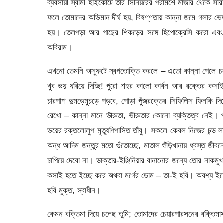
ব্যবসায়ী স্বামী হাইকোর্টে তার সিনিয়রের পরামর্শে মাজার থেকে 
ফলে তোমাদের অভিমান দীর্ঘ হয়, বিষণ্ণতায় কান্না জমে গলার ভে
হয়। তেলপড়া আর গাছের শিকড়ের সঙ্গে হিপোক্রেসি করো এবং স
অবিরাম।
এখনো তেমনি অস্ফুটে স্বগতোক্তি করলে – এতো কান্না পেলে চল
খুব ভয় ধরিয়ে দিচ্ছি! পুরো শহর কালো কার্বন আর রক্তের কস
চারপাশ দুমড়েমুচড়ে পড়বে, পোড়া পুঁজরক্তের সিফিলিস ফিনকি দি
রেখো – কান্না মানে ভীরুতা, ভীরুতার কোনো ব্যক্তিত্ব নেই।
ভয়ের রক্তলোলুপ মৃত্যুপিপাসিত তাঁবু। সকলে কেবল নিজের চন্
অন্ধ আদিম জন্তুর মতো গুঁতোচ্ছে, মাতাল শুঁড়িখানায় ধ্বস্ত জীব
চাপিয়ে দেবো না। ডাক্তার-ইঞ্জিনিয়ার বানানোর জন্যে তোর নাকমু
কসাই হতে ইচ্ছে করে অথবা মর্গের ডোম – তা-ই হবি। অবশ্য ইচ্ছে
হবি মুক্ত, স্বাধীন।
কেমন বক্তিমা দিয়ে চলেছ তুমি; তোমাদের চেয়ারপারসনের বক্ত