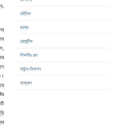
বে,
ভৌতিক
রহস্য
নের
ভাব
রোমান্টিক
ুস,
শিক্ষনীয় গল্প
ার
ানে
সাইন্স-ফিকশন
কে।
হাস্যরস
ারে
টির
কটি
ুড়ি
বর