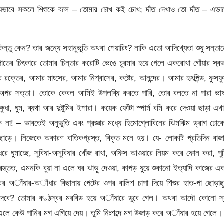
, যেভাবে সকলে শিশুকে বলে – তোমার চোখ কই চোখ; দাঁত দেখাও তো দাঁত – এভা
িন্তু কেন? তার জন্যে সহানুভূতি অথবা শেয়ারিং? নাকি এতো আদিখ্যেতা শুধু সন্তা
পাতের চিৎকারে তোমার চিন্তার করোটি ভেঙে চুরমার হয়ে গেলে একরোখা গোঁয়ার স্ব
্তের, আমার মাংসের, আমার নিশ্বাসের, কষ্টের, আনন্দের। আমার হৃৎপিন্ড, ফুসফ
 অপর সত্তা। তোকে কেবল আমিই উপলব্ধি করতে পারি, তোর বলতে না পারা ভাষ
ুধা, ঘুম, ব্যথা আর দুষ্টুমির ইশারা। কয়েক ফোঁটা স্পার্ম বমি করে দেওয়া ছাড়া এখ
া! – ভাবতেই অনুভূতি এবং প্রজ্ঞার মধ্যে হিমোগ্লোবিনের ঝিমঝিম ড্রাগ ঢো
 ছাড়ে। নিজেকে অকারণ বাতিকগ্রস্ত, বিকৃত মনে হয়। যে- লোকটি প্রতিদিন বাজ
রে ঘুমাচ্ছে, সুবিধা-অসুবিধার খোঁজ রাখা, অফিস আওয়ারে নিয়ম করে ফোন করা, পুষ্
প্রস্ত্তত, এমনকি বুয়া না এলে ঘর ঝাড়ু দেওয়া, কাপড় ধুয়ে শুকানো ইত্যাদি কাজের এ
োরের অাঁধার-অাঁধার বিছানায় পেটের ওপর বালিশ চাপা দিয়ে শিশুর হাত-পা ছোড়াছ
নি দেবে? তোমার কণ্ঠস্বর মরবিড হয়ে অাঁধারে ডুবে গেল। অথবা আদৌ কোনো স্
ে এলে কেউ পানির মগ এগিয়ে দেয়। তুমি নিঃশব্দে মগ উজাড় করে অাঁধার হয়ে গেলে।