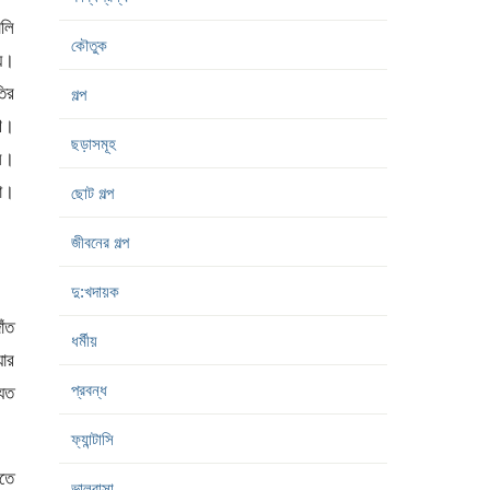
ালি
কৌতুক
হয়।
তির
গল্প
রণ।
ছড়াসমূহ
শন।
রা।
ছোট গল্প
জীবনের গল্প
দু:খদায়ক
াঁত
ধর্মীয়
য়ার
প্রবন্ধ
 যত
ফ্যান্টাসি
নতে
ভালবাসা