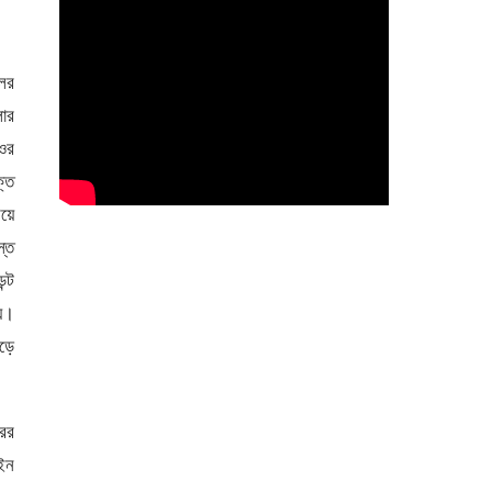
লের
লার
 ওর
ক্ত
িয়ে
স্ত
ন্ট
েয়।
ৌড়ে
রের
আইন