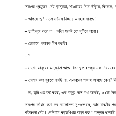
অতঃপর প্রত্যুষে সেই ব্যস্ততা, শাওয়ারের নিচে দাঁড়িয়ে, কিচেনে, 
– অফিসে তুমি এতো স্ট্রেস নিচ্ছ। অসহায় লাগছে!
– দুঃশ্চিন্তা করো না। কদিন পরেই তো ছুটিতে যাবো।
– তোমাকে ভয়ানক মিস করছি!
– ‘!’
– দেখো, মানুষের অসুস্থতা আছে, কিন্তু তার ওষুধ এবং নিরাময়
– তোমার কথা বুঝতে পারছি না, এ-ধরনের প্রসঙ্গ আসছে কেন? নি
– না, তুমি এত কষ্ট করছ, এক বন্ধুর সঙ্গে কথা বলেছি, ও তো 
অতঃপর আঁধার জমা হয় আলোকিত মুখগুলোতে, আর যাবতীয় প্রগল
পরিকল্পনা নেই। লেলিহান রক্তশিখায় অন্ধ করুণ কান্নার শব্দ