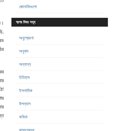
াতে
জোনাকিগুলো
গল্পের বিষয় সমূহ
লে।
ি,
অনুপ্রেরণা
উরড
ঠের
অনুবাদ
অন্যান্য
রের
ইতিহাস
মার
ঠে!
ইসলামিক
পার
উপন্যাস
নার
ন্ত
কবিতা
কাব্যগ্রন্থ