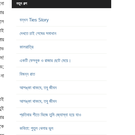
নো
নতুন গল্প
তার
বন্ধন Ties Story
ুলে
ড়োই
দেখতে চাই শেষের সমাধান
পায়
কালরাত্রি
লোভ
কম!
একটি ফেসবুক ও রাজার ছোট মেয়ে।
্ড;
বিষন্ন রাত
 না
আশঙ্কা থাকবে, তবু জীবন
তেই
আশঙ্কা থাকবে, তবু জীবন
তুই
প্রতিবার শীতে ভিজে তুমি জ্যোস্না হয়ে যাও
নার
াকে
কবিতা: পুতুল খেলার ভুল