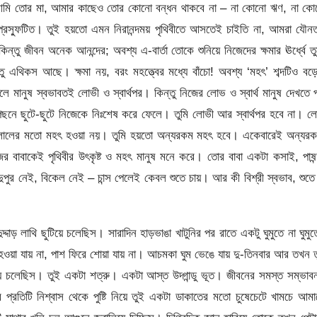
 আমি তোর মা, আমার কাছেও তোর কোনো বন্ধন থাকবে না – না কোনো ঋণ, না কো
ণ প্রস্ফুটিত। তুই হয়তো এমন নিরানন্দময় পৃথিবীতে আসতেই চাইতি না, আমরা যৌন
কিন্তু জীবন অনেক আনন্দের; অবশ্য এ-বার্তা তোকে শুনিয়ে নিজেদের ক্ষমার ঊর্ধ্বে ত
তু এথিকস আছে। ক্ষমা নয়, বরং মহত্ত্বের মধ্যে বাঁচো! অবশ্য ‘মহৎ’ শব্দটিও ব
মানুষ স্বভাবতই লোভী ও স্বার্থপর। কিন্তু নিজের লোভ ও স্বার্থ মানুষ দেখতে 
ছনে ছুটে-ছুটে নিজেকে নিঃশেষ করে ফেলে। তুমি লোভী আর স্বার্থপর হবে না। 
্যার দালালের মতো মহৎ হওয়া নয়। তুমি হয়তো অন্যরকম মহৎ হবে। একেবারেই অন্যর
 বাবাকেই পৃথিবীর উৎকৃষ্ট ও মহৎ মানুষ মনে করে। তোর বাবা একটা কসাই, পাষন
ুর নেই, বিকেল নেই – চান্স পেলেই কেবল শুতে চায়। আর কী বিশ্রী স্বভাব, শুতে
্দাড় লাথি ছুটিয়ে চলেছিস। সারাদিন হাড়ভাঙা খাটুনির পর রাতে একটু ঘুমুতে না ঘুমু
 হওয়া যায় না, পাশ ফিরে শোয়া যায় না। আচমকা ঘুম ভেঙে যায় দু-তিনবার আর তখন 
দিয়ে চলেছিস। তুই একটা শত্রু। একটা আস্ত উদ্গান্ডু ভূত। জীবনের সমস্ত সম্ভাব
র প্রতিটি নিশ্বাস থেকে পুষ্টি নিয়ে তুই একটা ডাকাতের মতো চুষেচেটে খামচে আম