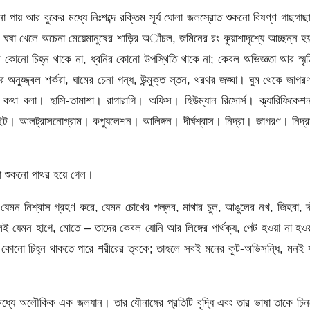
পায় আর বুকের মধ্যে নিঃশব্দে রক্তিম সূর্য ঘোলা জলস্রোত শুকনো বিষণ্ণ গাছগাছ
ে ঘষা খেলে অচেনা মেয়েমানুষের শাড়ির অাঁচল, জমিনের রং কুয়াশাদৃশ্যে আচ্ছন্ন 
য়ার কোনো চিহ্ন থাকে না, ধ্বনির কোনো উপস্থিতি থাকে না; কেবল অভিজ্ঞতা আর স্মৃ
নুজ্জ্বল শর্করা, ঘামের চেনা গন্ধ, উন্মুক্ত স্তন, থরথর জঙ্ঘা। ঘুম থেকে জাগ
 কথা বলা। হাসি-তামাশা। রাগারাগি। অফিস। হিউম্যান রিসোর্স। ক্ল্যারিফিকে
াইট। আলট্রাসনোগ্রাম। কপ্যুলেশন। আলিঙ্গন। দীর্ঘশ্বাস। নিদ্রা। জাগরণ। নিদ্
া শুকনো পাথর হয়ে গেল।
যেমন নিশ্বাস গ্রহণ করে, যেমন চোখের পল্লব, মাথার চুল, আঙুলের নখ, জিহবা, দ
লেই যেমন হাগে, মোতে – তাদের কেবল যোনি আর লিঙ্গের পার্থক্য, পেট হওয়া না হও
া আর কোনো চিহ্ন থাকতে পারে শরীরের ত্বকে; তাহলে সবই মনের কূট-অভিসন্ধি, মনই
ধ্যে অলৌকিক এক জলযান। তার যৌনাঙ্গের প্রতিটি বৃদ্ধি এবং তার ভাষা তাকে চি