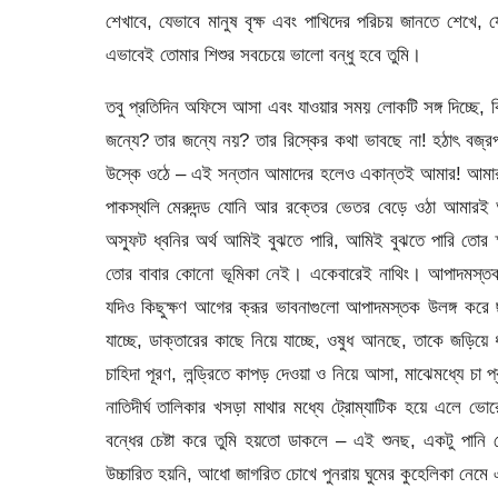
শেখাবে, যেভাবে মানুষ বৃক্ষ এবং পাখিদের পরিচয় জানতে শেখে
এভাবেই তোমার শিশুর সবচেয়ে ভালো বন্ধু হবে তুমি।
তবু প্রতিদিন অফিসে আসা এবং যাওয়ার সময় লোকটি সঙ্গ দিচ্ছে, ক
জন্যে? তার জন্যে নয়? তার রিস্কের কথা ভাবছে না! হঠাৎ বজ্র
উস্কে ওঠে – এই সন্তান আমাদের হলেও একান্তই আমার! আমার রক
পাকস্থলি মেরুদন্ড যোনি আর রক্তের ভেতর বেড়ে ওঠা আমারই
অস্ফুট ধ্বনির অর্থ আমিই বুঝতে পারি, আমিই বুঝতে পারি তোর ক্ষ
তোর বাবার কোনো ভূমিকা নেই। একেবারেই নাথিং। আপাদমস্তক ন
যদিও কিছুক্ষণ আগের ক্রূর ভাবনাগুলো আপাদমস্তক উলঙ্গ করে
যাচ্ছে, ডাক্তারের কাছে নিয়ে যাচ্ছে, ওষুধ আনছে, তাকে জড়িয়ে ধ
চাহিদা পূরণ, লন্ড্রিতে কাপড় দেওয়া ও নিয়ে আসা, মাঝেমধ্যে চা 
নাতিদীর্ঘ তালিকার খসড়া মাথার মধ্যে ট্রোম্যাটিক হয়ে এলে ভ
বন্ধের চেষ্টা করে তুমি হয়তো ডাকলে – এই শুনছ, একটু পা
উচ্চারিত হয়নি, আধো জাগরিত চোখে পুনরায় ঘুমের কুহেলিকা নেম