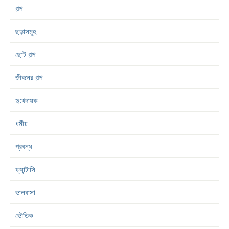
গল্প
ছড়াসমূহ
ছোট গল্প
জীবনের গল্প
দু:খদায়ক
ধর্মীয়
প্রবন্ধ
ফ্যান্টাসি
ভালবাসা
ভৌতিক