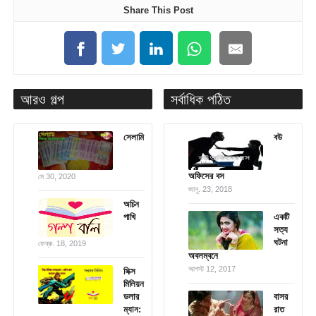
Share This Post
আরও গল্প
সর্বাধিক পঠিত
সেলামি
বউ
অফিসের বস
মে 30, 2020
জানু. 23, 2018
অচিন
পাখি
একটি
সত্য
ঘটনা
ফেব্রু. 18, 2019
অবলম্বনে
আগস্ট 12, 2017
সিক্স
মিলিয়ন
ডলার
বাসর
ম্যান:
রাত