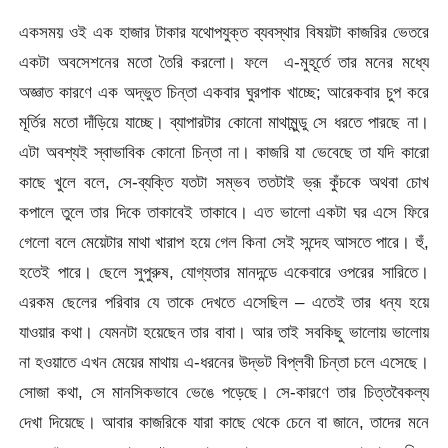
একসময় ওই এক হাজার টাকার যথোপযুক্ত ব্যবস্থার বিষয়টা কাজরির ভেতরে
একটা অবসেশনের মতো তৈরি করলো। ফলে এ-মুহূর্তে তার মনের মধ্যে
অজ্ঞাত কারণে এক অদ্ভুত চিন্তা একবার ঘুরপাক খাচ্ছে; আরেকবার চুপ করে
মূর্তির মতো দাঁড়িয়ে যাচ্ছে। ব্যাপারটার কোনো মাথামুন্ডু সে ধরতে পারছে না।
এটা অবশ্যই স্বাভাবিক কোনো চিন্তা না। কাজরি যা ভেবেছে তা যদি কারো
কাছে খুলে বলে, সে-ব্যক্তি যতটা সম্ভব ততটাই ভ্রূ কুঁচকে অথবা চোখ
কপালে তুলে তার দিকে তাকাবেই তাকাবে। এত ভালো একটা ঘর এসে ফিরে
গেলো বলে মেয়েটার মাথা খারাপ হয়ে গেল কিনা সেই সন্দেহ আসতে পারে। হুঁ,
হতেই পারে। ছেলে সুপুরুষ, যোগ্যতার মানদন্ডে একেবারে ওপরের সারিতে।
এরকম ছেলের পরিবার যে তাকে দেখতে এসেছিল – এতেই তার ধন্য হয়ে
যাওয়ার কথা। যেমনটা হয়েছেন তার বাবা। আর তাই সবকিছু ভালোয় ভালোয়
না হওয়াতে এখন মেয়ের মাথায় এ-ধরনের উদ্ভট বিপ্লবী চিন্তা চলে এসেছে।
সোজা কথা, সে মানসিকভাবে ভেঙে পড়েছে। সে-কারণে তার চিত্তবৈকল্য
দেখা দিয়েছে। আবার কাজরিকে যারা কাছে থেকে চেনে বা জানে, তাদের মনে