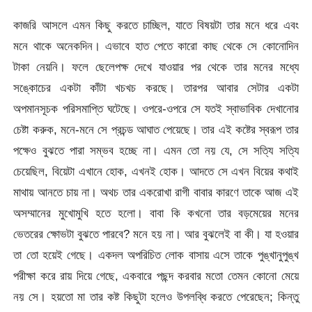
কাজরি আসলে এমন কিছু করতে চাচ্ছিল, যাতে বিষয়টা তার মনে ধরে এবং
মনে থাকে অনেকদিন। এভাবে হাত পেতে কারো কাছ থেকে সে কোনোদিন
টাকা নেয়নি। ফলে ছেলেপক্ষ দেখে যাওয়ার পর থেকে তার মনের মধ্যে
সঙ্কোচের একটা কাঁটা খচখচ করছে। তারপর আবার সেটার একটা
অপমানসূচক পরিসমাপ্তি ঘটেছে। ওপরে-ওপরে সে যতই স্বাভাবিক দেখানোর
চেষ্টা করুক, মনে-মনে সে প্রচন্ড আঘাত পেয়েছে। তার এই কষ্টের স্বরূপ তার
পক্ষেও বুঝতে পারা সম্ভব হচ্ছে না। এমন তো নয় যে, সে সত্যি সত্যি
চেয়েছিল, বিয়েটা এখানে হোক, এখনই হোক। আদতে সে এখন বিয়ের কথাই
মাথায় আনতে চায় না। অথচ তার একরোখা রাগী বাবার কারণে তাকে আজ এই
অসম্মানের মুখোমুখি হতে হলো। বাবা কি কখনো তার বড়মেয়ের মনের
ভেতরের ক্ষোভটা বুঝতে পারবে? মনে হয় না। আর বুঝলেই বা কী। যা হওয়ার
তা তো হয়েই গেছে। একদল অপরিচিত লোক বাসায় এসে তাকে পুঙ্খানুপুঙ্খ
পরীক্ষা করে রায় দিয়ে গেছে, একবারে পছন্দ করবার মতো তেমন কোনো মেয়ে
নয় সে। হয়তো মা তার কষ্ট কিছুটা হলেও উপলব্ধি করতে পেরেছেন; কিন্তু