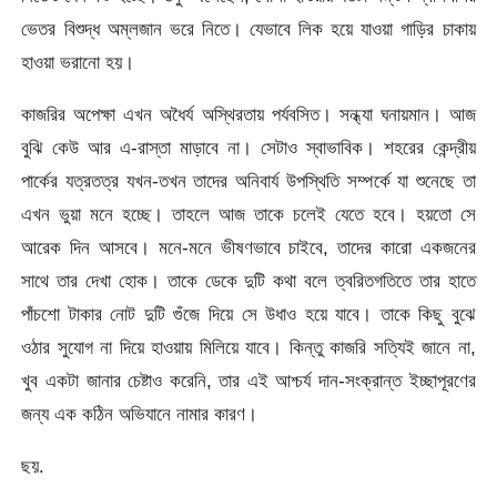
ভেতর বিশুদ্ধ অম্লজান ভরে নিতে। যেভাবে লিক হয়ে যাওয়া গাড়ির চাকায়
হাওয়া ভরানো হয়।
কাজরির অপেক্ষা এখন অধৈর্য অস্থিরতায় পর্যবসিত। সন্ধ্যা ঘনায়মান। আজ
বুঝি কেউ আর এ-রাস্তা মাড়াবে না। সেটাও স্বাভাবিক। শহরের কেন্দ্রীয়
পার্কের যত্রতত্র যখন-তখন তাদের অনিবার্য উপস্থিতি সম্পর্কে যা শুনেছে তা
এখন ভুয়া মনে হচ্ছে। তাহলে আজ তাকে চলেই যেতে হবে। হয়তো সে
আরেক দিন আসবে। মনে-মনে ভীষণভাবে চাইবে, তাদের কারো একজনের
সাথে তার দেখা হোক। তাকে ডেকে দুটি কথা বলে ত্বরিতগতিতে তার হাতে
পাঁচশো টাকার নোট দুটি গুঁজে দিয়ে সে উধাও হয়ে যাবে। তাকে কিছু বুঝে
ওঠার সুযোগ না দিয়ে হাওয়ায় মিলিয়ে যাবে। কিন্তু কাজরি সত্যিই জানে না,
খুব একটা জানার চেষ্টাও করেনি, তার এই আশ্চর্য দান-সংক্রান্ত ইচ্ছাপূরণের
জন্য এক কঠিন অভিযানে নামার কারণ।
ছয়.