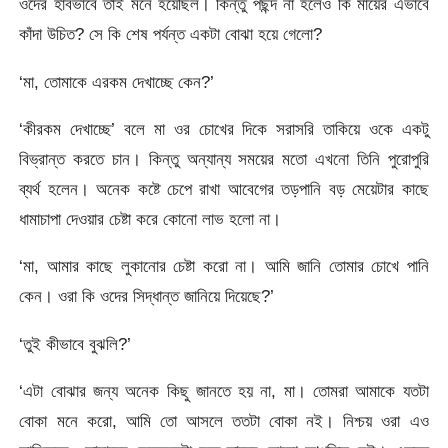
ওদের হাবভাবে তাই মনে হয়েছিল। কিন্তু পছন্দ না হলেও কি মায়ের এভাবে
কাঁদা উচিত? সে কি শেষ পর্যন্ত একটা বোঝা হয়ে গেলো?
‘মা, তোমাকে এরকম দেখাচ্ছে কেন?’
‘কীরকম দেখাচ্ছে’ বলে মা ওর চোখের দিকে সরাসরি তাকিয়ে ওকে একটু
বিভ্রান্ত করতে চান। কিন্তু অন্যান্য সময়ের মতো এখনো তিনি পুরোপুরি
ব্যর্থ হলেন। অনেক কষ্টে চেপে রাখা আবেগের তড়পানি বড় মেয়েটার কাছে
ধামাচাপা দেওয়ার চেষ্টা করে কোনো লাভ হলো না।
‘মা, আমার কাছে লুকানোর চেষ্টা করো না। আমি জানি তোমার চোখে পানি
কেন। ওরা কি ওদের সিদ্ধান্ত জানিয়ে দিয়েছে?’
‘তুই কীভাবে বুঝলি?’
‘এটা বোঝার জন্য অনেক কিছু জানতে হয় না, মা। তোমরা আমাকে যতটা
বোকা মনে করো, আমি তো আসলে ততটা বোকা নই। নিশ্চয় ওরা এও