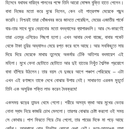
হিসেবে যথাযথ দায়িত্ব পালনের পক্ষে তিনি আরো মোক্ষম যুক্তি হাতে পেলেন।
বাবা নিজের মতো করে বুঝে নিলেন, কেন ওই পাত্রপক্ষ মেয়েকে পছন্দ
করেনি। নিশ্চয়ই তারা খোঁজখবর করে জানতে পেরেছিল, মেয়ের এজাতীয় পার্কে
যার-তার সাথে ঘুরে বেড়ানোর মতো বদভ্যাসের ব্যাপারগুলি। আর সে-কারণেই
তারা এতদূর এগিয়েও পিছপা হলো। এখন আবার দেখা যাচ্ছে, বাবার পকেট
থেকে টাকা চুরির অভ্যাসও মেয়ে রপ্ত করে বসে আছে। আর সবকিছুতে সায়
দিয়ে দিয়ে মেয়েকে মাথায় তুলেছে অকর্মার ঢেঁকি অতিশয় বদমায়েশ এই
মহিলা। মুখে ফেনা ছোটাতে ছোটাতে আর দুই হাতের নিখুঁত শৈল্পিক প্রয়োগে
বাবা হাঁপিয়ে উঠলেন। তার বয়স যে দুবছর আগে পঞ্চাশ পেরিয়েছে – এটা
এখন এই রণাঙ্গনে তাকে দেখে বোঝার উপায় নেই। সাধারণত এরকম মুহূর্তে
তিনি এক অসুরিক শক্তি লাভ করেন দৈবক্রমে!
একসময় ঝড়ের তান্ডব থেমে গেলো। শরীরে অসহ্য ব্যথা আর মুখের ভেতর
নোনা স্বাদ নিয়ে কাজরি চোখ মেললো। তারপর বোঝার চেষ্টা করলো ওই সময়
সে কোথায়। পাশ ফিরতে গিয়ে টের পেলো, তার পায়ের দিকে মা পড়ে আছে
বেহুঁশ। আশপাশে বোন তিনটার কোনো দেখা নেই। ভয়ে-আতঙ্কে তারা