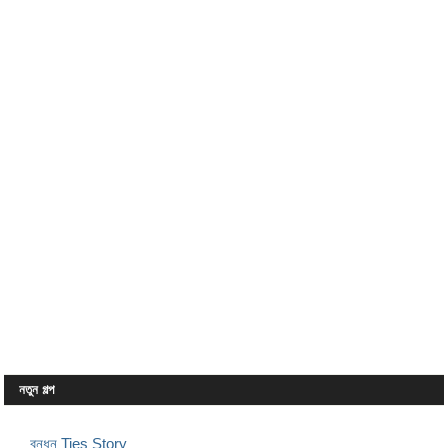
নতুন গল্প
বন্ধন Ties Story