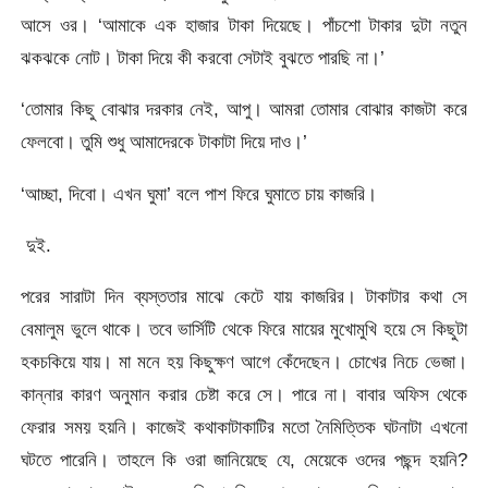
আসে ওর। ‘আমাকে এক হাজার টাকা দিয়েছে। পাঁচশো টাকার দুটা নতুন
ঝকঝকে নোট। টাকা দিয়ে কী করবো সেটাই বুঝতে পারছি না।’
‘তোমার কিছু বোঝার দরকার নেই, আপু। আমরা তোমার বোঝার কাজটা করে
ফেলবো। তুমি শুধু আমাদেরকে টাকাটা দিয়ে দাও।’
‘আচ্ছা, দিবো। এখন ঘুমা’ বলে পাশ ফিরে ঘুমাতে চায় কাজরি।
দুই.
পরের সারাটা দিন ব্যস্ততার মাঝে কেটে যায় কাজরির। টাকাটার কথা সে
বেমালুম ভুলে থাকে। তবে ভার্সিটি থেকে ফিরে মায়ের মুখোমুখি হয়ে সে কিছুটা
হকচকিয়ে যায়। মা মনে হয় কিছুক্ষণ আগে কেঁদেছেন। চোখের নিচে ভেজা।
কান্নার কারণ অনুমান করার চেষ্টা করে সে। পারে না। বাবার অফিস থেকে
ফেরার সময় হয়নি। কাজেই কথাকাটাকাটির মতো নৈমিত্তিক ঘটনাটা এখনো
ঘটতে পারেনি। তাহলে কি ওরা জানিয়েছে যে, মেয়েকে ওদের পছন্দ হয়নি?