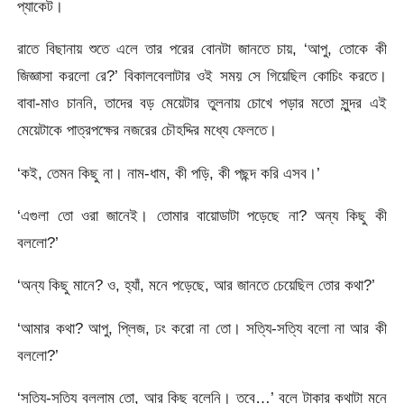
প্যাকেট।
রাতে বিছানায় শুতে এলে তার পরের বোনটা জানতে চায়, ‘আপু, তোকে কী
জিজ্ঞাসা করলো রে?’ বিকালবেলাটার ওই সময় সে গিয়েছিল কোচিং করতে।
বাবা-মাও চাননি, তাদের বড় মেয়েটার তুলনায় চোখে পড়ার মতো সুন্দর এই
মেয়েটাকে পাত্রপক্ষের নজরের চৌহদ্দির মধ্যে ফেলতে।
‘কই, তেমন কিছু না। নাম-ধাম, কী পড়ি, কী পছন্দ করি এসব।’
‘এগুলা তো ওরা জানেই। তোমার বায়োডাটা পড়েছে না? অন্য কিছু কী
বললো?’
‘অন্য কিছু মানে? ও, হ্যাঁ, মনে পড়েছে, আর জানতে চেয়েছিল তোর কথা?’
‘আমার কথা? আপু, প্লিজ, ঢং করো না তো। সত্যি-সত্যি বলো না আর কী
বললো?’
‘সত্যি-সত্যি বললাম তো, আর কিছু বলেনি। তবে…’ বলে টাকার কথাটা মনে