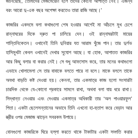
জানিয়েছে, তোমাদের মেজমেয়েটা হলে তাদের কোনো আপত্তি নেই। এজন্য
বরং আরো দু-এক বছর অপেক্ষা করতেও তারা রাজি আছে।’
কাজরির একদমে বলা কথাগুলো শেষ হওয়ার আগেই মা আঁচলে মুখ চেপে
রান্নাঘরের দিকে দ্রুত পা চালিয়ে দেন। ওই রান্নাঘরটাই মায়ের
শান্তিনিকেতন। ওখানেই তিনি দুনিয়ার যত আরাম খুঁজে পান। তার দুর্লভ
হাসিমুখটা কেবল ওখানেই দেখার সুযোগ আছে। যা হোক, আপাতত কাজরির
আর কিছু বলার বা করার নেই। সে শুধু আফসোস করে, তার মনের কথাগুলো
এভাবে খোলামেলা সে তার বাবাকে বলতে পারে না বলে। মাকে বললে তাকে
অযথা বাড়তি কষ্ট দেওয়া হয়। কেননা, তার একমাত্র কাজ হলো সংসারটা
চারদিক থেকে যে-কোনো প্রকারে সামলে রাখা, অথবা বলা যায় ধরে রাখা।
সিদ্ধান্ত নেওয়ার এবং দেওয়ার একমাত্র অধিকারী তার ‘অল পাওয়ারফুল’
পিতা। একটা ছেলেসন্তানের অভাবে তিনি এখনো হা-হুতাশ করে বেড়ান আর
স্ত্রীর ওপর মেজাজ ঝাড়েন সবরকম উপায়ে।
বোনগুলো কাজরিকে ঘিরে হল্লা করতে থাকে টাকাটার একটা সদ্গতি করার