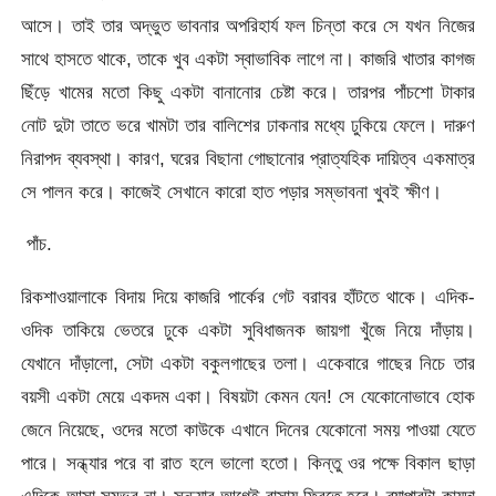
আসে। তাই তার অদ্ভুত ভাবনার অপরিহার্য ফল চিন্তা করে সে যখন নিজের
সাথে হাসতে থাকে, তাকে খুব একটা স্বাভাবিক লাগে না। কাজরি খাতার কাগজ
ছিঁড়ে খামের মতো কিছু একটা বানানোর চেষ্টা করে। তারপর পাঁচশো টাকার
নোট দুটা তাতে ভরে খামটা তার বালিশের ঢাকনার মধ্যে ঢুকিয়ে ফেলে। দারুণ
নিরাপদ ব্যবস্থা। কারণ, ঘরের বিছানা গোছানোর প্রাত্যহিক দায়িত্ব একমাত্র
সে পালন করে। কাজেই সেখানে কারো হাত পড়ার সম্ভাবনা খুবই ক্ষীণ।
পাঁচ.
রিকশাওয়ালাকে বিদায় দিয়ে কাজরি পার্কের গেট বরাবর হাঁটতে থাকে। এদিক-
ওদিক তাকিয়ে ভেতরে ঢুকে একটা সুবিধাজনক জায়গা খুঁজে নিয়ে দাঁড়ায়।
যেখানে দাঁড়ালো, সেটা একটা বকুলগাছের তলা। একেবারে গাছের নিচে তার
বয়সী একটা মেয়ে একদম একা। বিষয়টা কেমন যেন! সে যেকোনোভাবে হোক
জেনে নিয়েছে, ওদের মতো কাউকে এখানে দিনের যেকোনো সময় পাওয়া যেতে
পারে। সন্ধ্যার পরে বা রাত হলে ভালো হতো। কিন্তু ওর পক্ষে বিকাল ছাড়া
এদিকে আসা সম্ভব না। সন্ধ্যার আগেই বাসায় ফিরতে হবে। ব্যাপারটা কায়দা