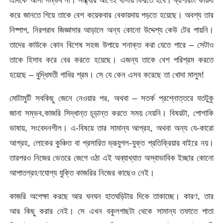
করে জানতে গিয়ে তাকে বেশ কয়েকবার বেকায়দায় পড়তে হয়েছে। অবশ্য তার
নিষ্পাপ, নিরপরাধ জিজ্ঞাসার আড়ালে অন্য কোনো উদ্দেশ্য কেউ টের পায়নি।
তাদের কাউকে কোন বিশেষ সহজ উপায়ে শনাক্ত করা যেতে পারে – সেটাও
তাকে হিসাব করে বের করতে হয়েছে। এজন্য তাকে বেশ পরিশ্রম করতে
হয়েছে – বুদ্ধিমতী গাধির শ্রম। সে যে কেন এসব করেছে তা খোদা মালুম!
মোটামুটি সবকিছু জেনে নেওয়ার পর, অথবা – সতর্ক প্রশ্নোত্তরে যতটুকু
জানা সম্ভব,কাজরি সিদ্ধান্ত চূড়ান্ত করতে সময় নেয়নি। বিষয়টা, পোশাকি
ভাষায়, সংবেদনশীল। এ-বিষয়ে তার সামান্য আগ্রহ, অথবা অন্য যে-কারো
আগ্রহ, লোকের কুঞ্চিত বা প্রসারিত ভ্রূযুগল-যুক্ত প্রতিক্রিয়ার বাইরে নয়।
তারপরও নিজের ভেতরে জেগে ওঠা এই অব্যাখ্যাত অস্বাভাবিক ইচ্ছার কোনো
আপাতগ্রহণযোগ্য যুক্তি কাজরির নিজের কাছেও নেই।
কাজরি অপেক্ষা করছে আর ঘনঘন হাতঘড়িটার দিকে তাকাচ্ছে। কারণ, তার
আর কিছু করার নেই। সে এখন বকুলগাছটা থেকে সামান্য তফাতে পাতা