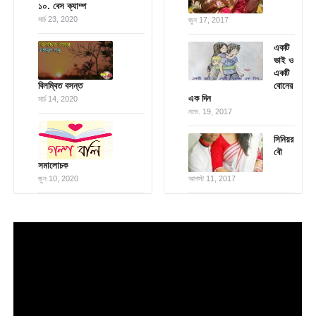
১০. বেস ক্যাম্প
মার্চ 23, 2020
জুন 17, 2017
একটি
ভাই ও
একটি
বিলম্বিত বসন্ত
বোনের
এক দিন
মার্চ 14, 2020
নভে. 19, 2017
সিনিয়র
বৌ
সমালোচক
জুন 10, 2020
আগস্ট 11, 2017