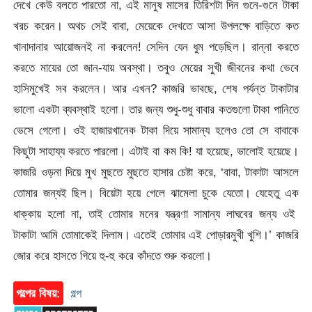
দেখে কেউ বলতে পারতো না, এই মানুষ মাসের তিরিশটা দিন গুনে-গুনে টাকা
খরচ করেন। অথচ সেই বাবা, মেয়েকে দেখতে আসা উপলক্ষে বাড়িতে কত
খানাদানার আয়োজনই না করলেন! সেদিন যেন ধুম পড়েছিল। রান্না করতে
করতে মায়ের তো জান-যায় অবস্থা। তবুও মেয়ের সুখী জীবনের কথা ভেবে
হাসিমুখেই সব করলেন। আর এখন? কাজরি ভাবছে, শেষ পর্যন্ত টাকাটার
ভালো একটা ব্যবস্থাই হলো। তার জন্য শুধু-শুধু বাবার কতগুলো টাকা পানিতে
ভেসে গেলো। ওই হাজারখানেক টাকা দিয়ে সামান্য হলেও তো সে বাবাকে
কিছুটা সাহায্য করতে পারলো। এটাই বা কম কি! যা হয়েছে, ভালোই হয়েছে।
কাজরি ওড়না দিয়ে মুখ মুছতে মুছতে হাসার চেষ্টা করে, ‘বাবা, টাকাটা আসলে
তোমার জন্যই ছিল। বিয়েটা হয়ে গেলে ঝামেলা চুকে যেতো। যেহেতু এক
ধাক্কায় হলো না, তাই তোমার মনের যন্ত্রণা সামান্য লাঘবের জন্য ওই
টাকাটা আমি তোমাকেই দিলাম। এতেই তোমার এই পোড়ারমুখী খুশি।’ কাজরি
জোর করে হাসতে গিয়ে হু-হু করে কাঁদতে শুরু করলো।
গল্পের বিষয়:
গল্প