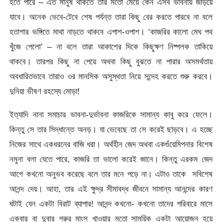
হতে পারে – এত মানুষ থাকতে তার মতো মেয়ে কেন এসব ভাবনায় জড়িয়ে
যাবে। অনেক ভেবে-টেবে শেষ পর্যন্ত তারা কিছু বের করতে পারবে না বলে
হতাশার ভঙ্গিতে মাথা নাড়তে থাকবে এপাশ-ওপাশ। ‘কাজরির কালো মেঘ পথ
খুঁজে পেলো’ – না বলে তারা আকাশের দিকে কিছুক্ষণ নিষ্পলক তাকিয়ে
থাকবে। তারপর কিছু না পেয়ে অথবা কিছু বুঝতে না পারার অসমর্থতায়
অবধারিতভাবে তারাও ওর মানসিক অসুস্থতা নিয়ে সন্দেহ করতে শুরু করবে।
দুনিয়া ভীষণ রহস্যে মোড়া!
ইত্যাদি নানা সমাচার ভাবনা-দুর্ভাবনা কাজরিকে সামান্য কাবু করে ফেলে।
কিন্তু সে তার সিদ্ধান্তে অনড়। যা ভেবেছে তা সে করেই ছাড়বে। এ হচ্ছে
নিজের সাথে একধরনের বাজি ধরা। অর্থহীন জেদ অথবা একগুঁয়েমিপনার বিশেষ
নমুনা বলা যেতে পারে, কাজরি তা ভালো করেই জানে। কিন্তু এরকম জেদ
আগে কখনো অনুভব করেছে বলে তার মনে পড়ে না। এটাও তাকে সবিশেষ
আনন্দ দেয়। আহা, তার এই ক্ষুদ্র সীমাবদ্ধ জীবনে সামান্য আনন্দের কারণ
ঘটাই যেন একটা বিরাট ব্যাপার! আনন্দ কখনো- কখনো তাদের পরিবারে মাসে
একবার বা দুবার গরুর মাংস খাওয়ার মতো সাময়িক একটা আয়োজন হয়ে