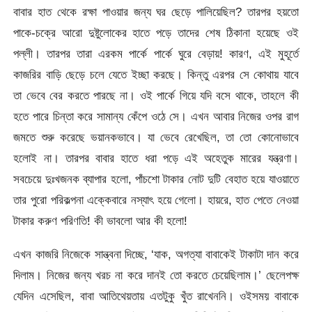
বাবার হাত থেকে রক্ষা পাওয়ার জন্য ঘর ছেড়ে পালিয়েছিল? তারপর হয়তো
পাকে-চক্রে আরো দুষ্টুলোকের হাতে পড়ে তাদের শেষ ঠিকানা হয়েছে ওই
পল্লী। তারপর তারা এরকম পার্কে পার্কে ঘুরে বেড়ায়! কারণ, এই মুহূর্তে
কাজরির বাড়ি ছেড়ে চলে যেতে ইচ্ছা করছে। কিন্তু এরপর সে কোথায় যাবে
তা ভেবে বের করতে পারছে না। ওই পার্কে গিয়ে যদি বসে থাকে, তাহলে কী
হতে পারে চিন্তা করে সামান্য কেঁপে ওঠে সে। এখন আবার নিজের ওপর রাগ
জমতে শুরু করেছে ভয়ানকভাবে। যা ভেবে রেখেছিল, তা তো কোনোভাবে
হলোই না। তারপর বাবার হাতে ধরা পড়ে এই অহেতুক মারের যন্ত্রণা।
সবচেয়ে দুঃখজনক ব্যাপার হলো, পাঁচশো টাকার নোট দুটি বেহাত হয়ে যাওয়াতে
তার পুরো পরিকল্পনা এক্কেবারে নস্যাৎ হয়ে গেলো। হায়রে, হাত পেতে নেওয়া
টাকার করুণ পরিণতি! কী ভাবলো আর কী হলো!
এখন কাজরি নিজেকে সান্ত্বনা দিচ্ছে, ‘যাক, অগত্যা বাবাকেই টাকাটা দান করে
দিলাম। নিজের জন্য খরচ না করে দানই তো করতে চেয়েছিলাম।’ ছেলেপক্ষ
যেদিন এসেছিল, বাবা আতিথেয়তায় এতটুকু খুঁত রাখেননি। ওইসময় বাবাকে