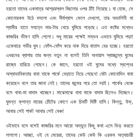
হয়তো তাদের একমাত্র আশ্রয়স্থল বিছানার ওপর ঠাঁই নিয়েছে। যা হোক, সে
কোনোরকম উঠে বসলো এবং দীর্ঘশ্বাস ফেলে দেখলো, তার অভাগিনী মা
স্বামীর হাতে সযত্নে মার-টার খেয়ে ঘুমিয়ে পড়েছে। এত কষ্টের মধ্যেও
কাজরির ভীষণ হাসি পেলো। শুধু মায়ের পক্ষেই সম্ভব এভাবে ঘুমিয়ে পড়া!
একেবারে গভীর ঘুম। ফোঁস-ফোঁস করে নাক দিয়ে বাতাস বের হচ্ছে। হয়তো
এধরনের ব্যাপার তার জন্য নতুন না বলেই তিনি অনায়াস স্বাচ্ছন্দ্যে ঘুমের
রাজ্যে হারিয়ে গেছেন। কে জানে, হয়তো ওই ঘুমের মধ্যে স্বপ্নের
অস্বাভাবিকতায় বাবা তাকে পার্কে বেড়াতে নিয়ে গেছেন! যেটা কোনোদিন বাবা
করেছেন বলে তার জানা নেই। তাদের জন্মের পরে তো নয়ই। পার্কের বেঞ্চে
বসে বাবা-মা বাদাম খাচ্ছেন। মাঝেমাঝে বাবা মাকে বাদাম ছিলেও দিচ্ছেন।
ঘুমন্ত ক্লান্ত মায়ের ঠোঁটের কোণে এক চিমটি মিষ্টি হাসি। কিন্তু, উফ্,
আবার সেই পার্ক! আবার সেই বেঞ্চ!
ওইভাবে বসে বসেই কাজরির মনে আরো অদ্ভুত কিছু কথা এসে ভিড় করতে
লাগলো। আচ্ছা, ওই যে মেয়েরা, তাদের কেউ কেউ কি এরকম অত্যাচারী