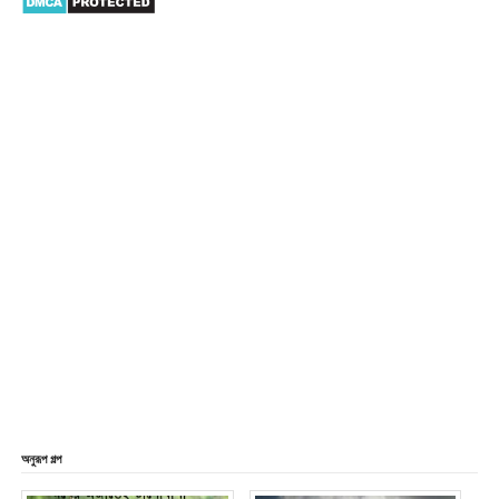
অনুরূপ গল্প