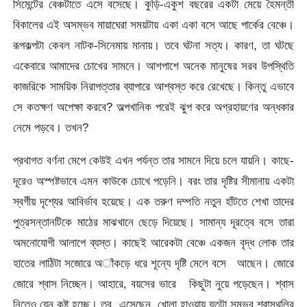
সিমেন্টের বেঞ্চটাতে এসে বসেছে। কুড়ি-একুশ বছরের একটা মেয়ে হৈমন্তী
বিকালের এই অসম্ভব মায়াঘেরা সময়টায় একা একা বসে আছে পার্কের বেঞ্চে।
রূপকল্পটা কেবল নাটক-সিনেমায় মানায়। তবে ঘটনা সত্য। কারণ, তা ঘটছে
একেবারে আমাদের চোখের সামনে। আশপাশে অনেক মানুষের সরব উপস্থিতি
কাজরিকে সাময়িক নিরাপত্তার ব্যাপারে আশ্বস্ত করে রেখেছে। কিন্তু এভাবে
সে কতক্ষণ অপেক্ষা করবে? অল্পখানিক পরেই ঝুপ করে অগ্রহায়ণের অন্ধকার
নেমে পড়বে। তখন?
প্রথাগত বর্ণনা মেপে কেউই এখন পর্যন্ত তার সামনে দিয়ে চলে যায়নি। কাছে-
দূরেও অস্পষ্টভাবে এমন কাউকে চোখে পড়েনি। বরং তার দৃষ্টির সীমানায় একটা
স্বর্গীয় দৃশ্যের আবির্ভাব হয়েছে। এক তরুণ দম্পতি নতুন হাঁটতে শেখা তাদের
পুত্রসন্তানটিকে মাঠের মাঝখানে ছেড়ে দিয়েছে। সামান্য দূরত্বে বসে তারা
অমনোযোগী আলাপে ব্যস্ত। কাছেই আরেকটা বেঞ্চে একজন বৃদ্ধ লোক তার
হাতের লাঠিটা সজোরে অাঁকড়ে ধরে শূন্যে দৃষ্টি মেলে বসে আছেন। জোরে
জোরে শ্বাস নিচ্ছেন। আহারে, বয়সের ভারে কিছুটা নুয়ে পড়েছেন। শ্বাস
নিতেও যেন কষ্ট হচ্ছে। তবু এসেছেন, খোলা হাওয়ায় যতটা সম্ভব শ্বাসথলির