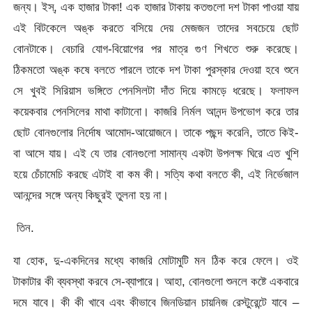
জন্য। ইস্, এক হাজার টাকা! এক হাজার টাকায় কতগুলো দশ টাকা পাওয়া যায়
এই বিটকেলে অঙ্ক করতে বসিয়ে দেয় মেজজন তাদের সবচেয়ে ছোট
বোনটাকে। বেচারি যোগ-বিয়োগের পর মাত্র গুণ শিখতে শুরু করেছে।
ঠিকমতো অঙ্ক কষে বলতে পারলে তাকে দশ টাকা পুরস্কার দেওয়া হবে শুনে
সে খুবই সিরিয়াস ভঙ্গিতে পেনসিলটা দাঁত দিয়ে কামড়ে ধরেছে। ফলাফল
কয়েকবার পেনসিলের মাথা কাটানো। কাজরি নির্মল আনন্দ উপভোগ করে তার
ছোট বোনগুলোর নির্দোষ আমোদ-আয়োজনে। তাকে পছন্দ করেনি, তাতে কিই-
বা আসে যায়। এই যে তার বোনগুলো সামান্য একটা উপলক্ষ ঘিরে এত খুশি
হয়ে চেঁচামেচি করছে এটাই বা কম কী। সত্যি কথা বলতে কী, এই নির্ভেজাল
আনন্দের সঙ্গে অন্য কিছুরই তুলনা হয় না।
তিন.
যা হোক, দু-একদিনের মধ্যে কাজরি মোটামুটি মন ঠিক করে ফেলে। ওই
টাকাটার কী ব্যবস্থা করবে সে-ব্যাপারে। আহা, বোনগুলো শুনলে কষ্টে একবারে
দমে যাবে। কী কী খাবে এবং কীভাবে জিনডিয়ান চায়নিজ রেস্টুরেন্টে যাবে –