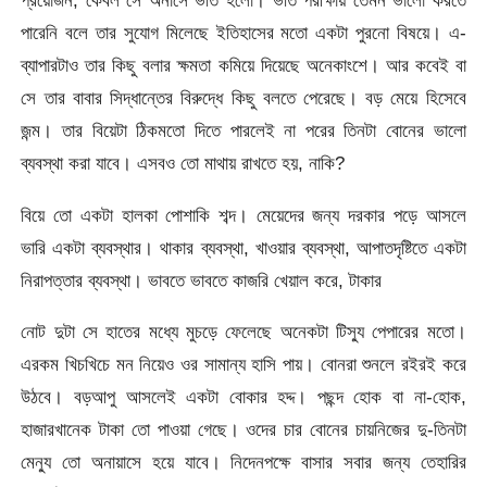
প্রয়োজন, কেবল সে অনার্সে ভর্তি হলো। ভর্তি পরীক্ষায় তেমন ভালো করতে
পারেনি বলে তার সুযোগ মিলেছে ইতিহাসের মতো একটা পুরনো বিষয়ে। এ-
ব্যাপারটাও তার কিছু বলার ক্ষমতা কমিয়ে দিয়েছে অনেকাংশে। আর কবেই বা
সে তার বাবার সিদ্ধান্তের বিরুদ্ধে কিছু বলতে পেরেছে। বড় মেয়ে হিসেবে
জন্ম। তার বিয়েটা ঠিকমতো দিতে পারলেই না পরের তিনটা বোনের ভালো
ব্যবস্থা করা যাবে। এসবও তো মাথায় রাখতে হয়, নাকি?
বিয়ে তো একটা হালকা পোশাকি শব্দ। মেয়েদের জন্য দরকার পড়ে আসলে
ভারি একটা ব্যবস্থার। থাকার ব্যবস্থা, খাওয়ার ব্যবস্থা, আপাতদৃষ্টিতে একটা
নিরাপত্তার ব্যবস্থা। ভাবতে ভাবতে কাজরি খেয়াল করে, টাকার
নোট দুটা সে হাতের মধ্যে মুচড়ে ফেলেছে অনেকটা টিস্যু পেপারের মতো।
এরকম খিচখিচে মন নিয়েও ওর সামান্য হাসি পায়। বোনরা শুনলে রইরই করে
উঠবে। বড়আপু আসলেই একটা বোকার হদ্দ। পছন্দ হোক বা না-হোক,
হাজারখানেক টাকা তো পাওয়া গেছে। ওদের চার বোনের চায়নিজের দু-তিনটা
মেন্যু তো অনায়াসে হয়ে যাবে। নিদেনপক্ষে বাসার সবার জন্য তেহারির