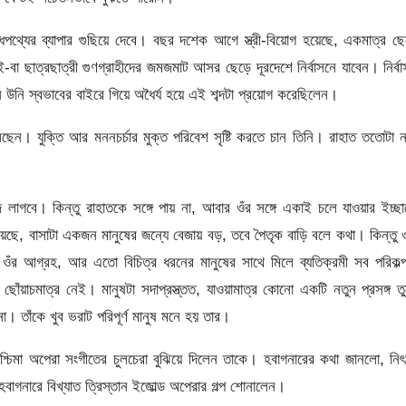
ুধপথ্যের ব্যাপার গুছিয়ে দেবে। বছর দশেক আগে স্ত্রী-বিয়োগ হয়েছে, একমাত্র ছ
বা ছাত্রছাত্রী গুণগ্রাহীদের জমজমাট আসর ছেড়ে দূরদেশে নির্বাসনে যাবেন। নির্ব
উনি স্বভাবের বাইরে গিয়ে অধৈর্য হয়ে এই শব্দটা প্রয়োগ করেছিলেন।
ছেন। যুক্তি আর মননচর্চার মুক্ত পরিবেশ সৃষ্টি করতে চান তিনি। রাহাত ততোটা 
 লাগবে। কিন্তু রাহাতকে সঙ্গে পায় না, আবার ওঁর সঙ্গে একাই চলে যাওয়ার ইচ্ছ
য়েছে, বাসাটা একজন মানুষের জন্যে বেজায় বড়, তবে পৈতৃক বাড়ি বলে কথা। কিন্তু
ওঁর আগ্রহ, আর এতো বিচিত্র ধরনের মানুষের সাথে মিলে ব্যতিক্রমী সব পরিকল্
োঁয়াচমাত্র নেই। মানুষটা সদাপ্রস্ত্তত, যাওয়ামাত্র কোনো একটি নতুন প্রসঙ্গ ত
 তাঁকে খুব ভরাট পরিপূর্ণ মানুষ মনে হয় তার।
িমা অপেরা সংগীতের চুলচেরা বুঝিয়ে দিলেন তাকে। হবাগনারের কথা জানলো, নি
হবাগনারে বিখ্যাত ত্রিস্তান ইজোল্ড অপেরার গল্প শোনালেন।