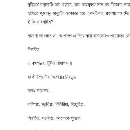
মুক্তি? বাড়াবাড়ি হবে হয়তো, তবে ভারমুক্ত মনে হয় নিজেকে নাতাশ
হাসিতে প্রসন্ন মানুষটা একাকার হয়ে একঝটকায় নাতাশাকেও ট
ই কি সাবলাইম?
নাতাশা তা জানে না, আপাতত এ নিয়ে মাথা ঘামানোরও প্রয়োজন ন
বিদারিয়া
এ বক্ষপঞ্জর, টুটিয়া পাষাণবন্ধ
সংকীর্ণ প্রাচীর, আপনার নিরানন্দ
অন্ধ কারাগার –
কম্পিয়া, স্খলিয়া, বিকিরিয়া, বিচ্ছুরিয়া,
শিহরিয়া, সচকিয়া, আলোকে পুলকে,