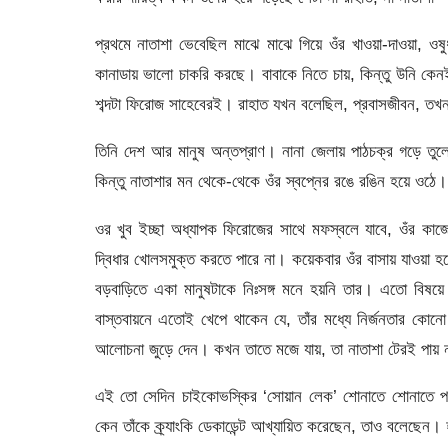
প্রথমে নাতাশা ভেবেছিল মাঝে মাঝে গিয়ে ওঁর খাওয়া-দাওয়া, ওষ
কানাডায় ভালো চাকরি করছে। বাবাকে নিতে চায়, কিন্তু উনি কেনই-
শব্দটা ফিরোজ সাহেবেরই। রাহাত যখন বলেছিল, প্রবাসজীবন, তখন 
তিনি দেশ আর মানুষ অন্তপ্রাণ। নানা জেলায় পাঠচক্র গড়ে তুলে
কিন্তু নাতাশার মন থেকে-থেকে ওঁর স্বপ্নের রঙে রঙিন হয়ে ওঠে।
ওর খুব ইচ্ছা অধ্যাপক ফিরোজের সাথে মফস্বলে যাবে, ওঁর কাজে
দ্বিধার খোলসমুক্ত করতে পারে না। কয়েকবার ওঁর বাসায় যাওয়া হ
বড়বাড়িতে একা মানুষটাকে নিঃসঙ্গ মনে হয়নি তার। এতো বিষয়ে 
বাস্তবায়নে এতোই খেপে থাকেন যে, তাঁর মধ্যে নির্জনতার কোনো ছ
আলোচনা জুড়ে দেন। কখন তাতে মজে যায়, তা নাতাশা টেরই পায় না।
এই তো সেদিন চাইকোভস্কির ‘সোয়ান লেক’ শোনাতে শোনাতে পশ্চ
কেন তাঁকে ক্র্যাংকি ডেকাডেন্ট আখ্যায়িত করেছেন, তাও বলেছেন। 