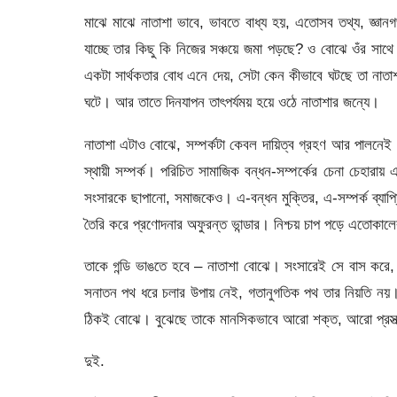
মাঝে মাঝে নাতাশা ভাবে, ভাবতে বাধ্য হয়, এতোসব তথ্য, জ্ঞানগর
যাচ্ছে তার কিছু কি নিজের সঞ্চয়ে জমা পড়ছে? ও বোঝে ওঁর সাথে তা
একটা সার্থকতার বোধ এনে দেয়, সেটা কেন কীভাবে ঘটছে তা নাতাশ
ঘটে। আর তাতে দিনযাপন তাৎপর্যময় হয়ে ওঠে নাতাশার জন্যে।
নাতাশা এটাও বোঝে, সম্পর্কটা কেবল দায়িত্ব গ্রহণ আর পালনেই
স্থায়ী সম্পর্ক। পরিচিত সামাজিক বন্ধন-সম্পর্কের চেনা চেহা
সংসারকে ছাপানো, সমাজকেও। এ-বন্ধন মুক্তির, এ-সম্পর্ক ব্যা
তৈরি করে প্রণোদনার অফুরন্ত ভান্ডার। নিশ্চয় চাপ পড়ে এতোকাল
তাকে গন্ডি ভাঙতে হবে – নাতাশা বোঝে। সংসারেই সে বাস করে,
সনাতন পথ ধরে চলার উপায় নেই, গতানুগতিক পথ তার নিয়তি নয়। ত
ঠিকই বোঝে। বুঝেছে তাকে মানসিকভাবে আরো শক্ত, আরো প্রস্
দুই.