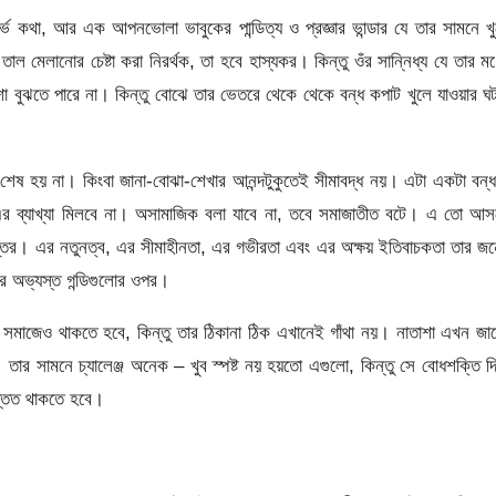
্ভ কথা, আর এক আপনভোলা ভাবুকের পান্ডিত্য ও প্রজ্ঞার ভান্ডার যে তার সামনে খ
ল মেলানোর চেষ্টা করা নিরর্থক, তা হবে হাস্যকর। কিন্তু ওঁর সান্নিধ্য যে তার মধ
া বুঝতে পারে না। কিন্তু বোঝে তার ভেতরে থেকে থেকে বন্ধ কপাট খুলে যাওয়ার ঘ
 শেষ হয় না। কিংবা জানা-বোঝা-শেখার আনন্দটুকুতেই সীমাবদ্ধ নয়। এটা একটা বন্
রায় এর ব্যাখ্যা মিলবে না। অসামাজিক বলা যাবে না, তবে সমাজাতীত বটে। এ তো আ
প্তির। এর নতুনত্ব, এর সীমাহীনতা, এর গভীরতা এবং এর অক্ষয় ইতিবাচকতা তার জন
ের অভ্যস্ত গন্ডিগুলোর ওপর।
 সমাজেও থাকতে হবে, কিন্তু তার ঠিকানা ঠিক এখানেই গাঁথা নয়। নাতাশা এখন জা
ার সামনে চ্যালেঞ্জ অনেক – খুব স্পষ্ট নয় হয়তো এগুলো, কিন্তু সে বোধশক্তি দ
ত্তত থাকতে হবে।