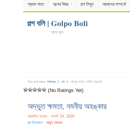
প্রথম পাতা
গল্পের বিষয়
গল্প লিখুন
আমাদের সম্পর্কে
গল্প বলি | Golpo Boli
গল্পের ভুবন
You are here:
Home
গল্প
অদ্ভুত ক্ষমতা, নমনীয় অহঙ্কার
(No Ratings Yet)
অদ্ভুত ক্ষমতা, নমনীয় অহঙ্কার
প্রকাশিত হয়েছে : আগস্ট 24, 2020
গল্প লিখেছেন :
আবুল মোমেন