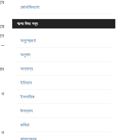
হবে
জোনাকিগুলো
গল্পের বিষয় সমূহ
হয়ে
মনে
অনুপ্রেরণা
 –
অনুবাদ
অন্যান্য
নান
ইতিহাস
 ও
ইসলামিক
উপন্যাস
কবিতা
 ও
কাব্যগ্রন্থ