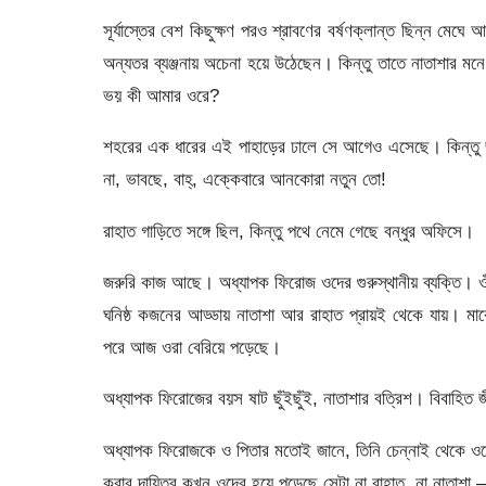
সূর্যাস্তের বেশ কিছুক্ষণ পরও শ্রাবণের বর্ষণক্লান্ত ছিন্ন ম
অন্যতর ব্যঞ্জনায় অচেনা হয়ে উঠেছেন। কিন্তু তাতে নাতাশার মনে
ভয় কী আমার ওরে?
শহরের এক ধারের এই পাহাড়ের ঢালে সে আগেও এসেছে। কিন্তু
না, ভাবছে, বাহ্, এক্কেবারে আনকোরা নতুন তো!
রাহাত গাড়িতে সঙ্গে ছিল, কিন্তু পথে নেমে গেছে বন্ধুর অফিসে।
জরুরি কাজ আছে। অধ্যাপক ফিরোজ ওদের গুরুস্থানীয় ব্যক্তি। ওঁর
ঘনিষ্ঠ কজনের আড্ডায় নাতাশা আর রাহাত প্রায়ই থেকে যায়।
পরে আজ ওরা বেরিয়ে পড়েছে।
অধ্যাপক ফিরোজের বয়স ষাট ছুঁইছুঁই, নাতাশার বত্রিশ। বিবাহিত 
অধ্যাপক ফিরোজকে ও পিতার মতোই জানে, তিনি চেন্নাই থেকে ওকে
করার দায়িত্ব কখন ওদের হয়ে পড়েছে সেটা না রাহাত, না নাতাশা