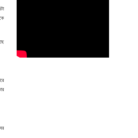
ষটা
াকে
ছে
পরে
ার
খবর