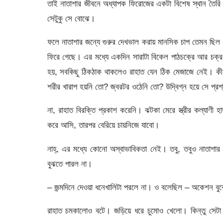
তাই নাতাশার জীবনে অধ্যাপক ফিরোজের একটা বিশেষ স্থান তৈরি হ
সেটুকু সে বোঝে।
ফলে নাতাশার জন্যে গুরুর দেখভাল করায় মানসিক চাপ তেমন ছি
ফিরে গেছে। এর মধ্যে একদিন সারাটা বিকেল পাঠচক্রে আর চক্র-
হয়, সবকিছু ঠিকঠাক থাকলেও রাহাত যেন ঠিক মেজাজে নেই। কী
শরীর খারাপ হয়নি তো? জ্বরটর ওঠেনি তো? উদ্বিগ্ন হয়ে সে প্র
না, রাহাত বিরক্তি প্রকাশ করেনি। ঝটকা মেরে স্ত্রীর কল্যাণী
করে আসি, তারপর বেরিয়ে চায়নিজে যাবো।
নাহ্, এর মধ্যে কোনো অস্বাভাবিকতা নেই। তবু, তবুও নাতাশ
বুঝতে পারল না।
– জন্মদিনে দেওয়া ধনেখালিটা পরলে না। ও বলেছিল – অকেশন 
রাহাত চমকালোও বটে। জড়িয়ে ধরে চুমোও খেলো। কিন্তু সেট