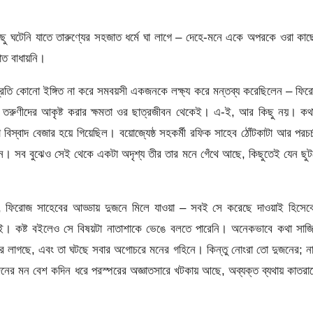
 ঘটেনি যাতে তারুণ্যের সহজাত ধর্মে ঘা লাগে – দেহে-মনে একে অপরকে ওরা কা
ত বাধায়নি।
প্রতি কোনো ইঙ্গিত না করে সমবয়সী একজনকে লক্ষ্য করে মন্তব্য করেছিলেন – ফি
নি। তরুণীদের আকৃষ্ট করার ক্ষমতা ওর ছাত্রজীবন থেকেই। এ-ই, আর কিছু নয়। কথ
িস্বাদ বেজার হয়ে গিয়েছিল। বয়োজ্যেষ্ঠ সহকর্মী রফিক সাহেব ঠোঁটকাটা আর পরচর্
নে। সব বুঝেও সেই থেকে একটা অদৃশ্য তীর তার মনে গেঁথে আছে, কিছুতেই যেন ছু
খা, ফিরোজ সাহেবের আড্ডায় দুজনে মিলে যাওয়া – সবই সে করেছে দাওয়াই হিসে
াই। কষ্ট বইলেও সে বিষয়টা নাতাশাকে ভেঙে বলতে পারেনি। অনেকভাবে কথা সাজি
ার লাগছে, এবং তা ঘটছে সবার অগোচরে মনের গহিনে। কিন্তু নোংরা তো দুজনের; না
র মন বেশ কদিন ধরে পরস্পরের অজ্ঞাতসারে খটকায় আছে, অব্যক্ত ব্যথায় কাতরাচ