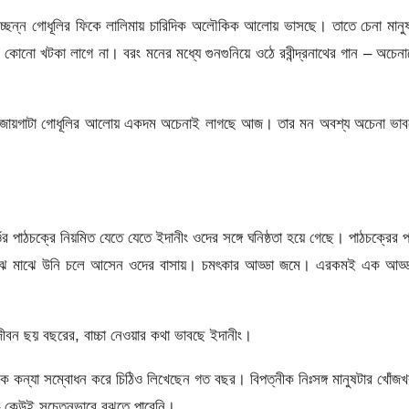
েঘে আচ্ছন্ন গোধূলির ফিকে লালিমায় চারিদিক অলৌকিক আলোয় ভাসছে। তাতে চেনা মানু
 কোনো খটকা লাগে না। বরং মনের মধ্যে গুনগুনিয়ে ওঠে রবীন্দ্রনাথের গান – অচেন
 জায়গাটা গোধূলির আলোয় একদম অচেনাই লাগছে আজ। তার মন অবশ্য অচেনা ভাব
 পাঠচক্রে নিয়মিত যেতে যেতে ইদানীং ওদের সঙ্গে ঘনিষ্ঠতা হয়ে গেছে। পাঠচক্রের 
 মাঝে মাঝে উনি চলে আসেন ওদের বাসায়। চমৎকার আড্ডা জমে। এরকমই এক আড্ড
জীবন ছয় বছরের, বাচ্চা নেওয়ার কথা ভাবছে ইদানীং।
 কন্যা সম্বোধন করে চিঠিও লিখেছেন গত বছর। বিপত্নীক নিঃসঙ্গ মানুষটার খোঁজ
 – কেউই সচেতনভাবে বুঝতে পারেনি।