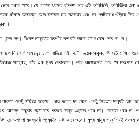
ট ভোগ করতে পারে। যে-কোনো ধরনের বন্দিদশা আর এই অনিশ্চিতি, অনির্দিষ্টতা এবং
ত্যক্ষ জীবনে অভ্যস্ত, আশু সমাধান চায় সমস্যার এবং সব প্রতিরোধ গুঁড়িয়ে দিয়ে 
প্রবণ।
পুরুষ নন। নিঃসঙ্গ মানুষটার তরুণীর সঙ্গ যদি ভালো লাগে দোষ দেবে না সে।
র দুজনকে নিরিবিলি পাহাড়ের ঢালে পাঠিয়ে দিই, ঘণ্টা দুয়েক থাকুক, কী ঘটে দেখি। তব
িরোজ সাহেবই, তাঁর এক মুগ্ধ শ্রোতাকে। তাই আয়োজনটা করে সে মাঝপথে নে
ে নাতাশা একটু পিছিয়ে পড়েছে। হাত দশেক দূর থেকে একটু উচ্চতায় মানুষটা তার জন
া আর আসন্ন সন্ধ্যার স্তব্ধতার প্রভাব মানুষ এড়াতে পারে না। ফেলতে পারে না শ
্ট হয় অপরূপা রহস্যময়ী প্রকৃতির এই আয়োজনে। মুগ্ধ মানুষ প্রকৃতিরই স্বজন 