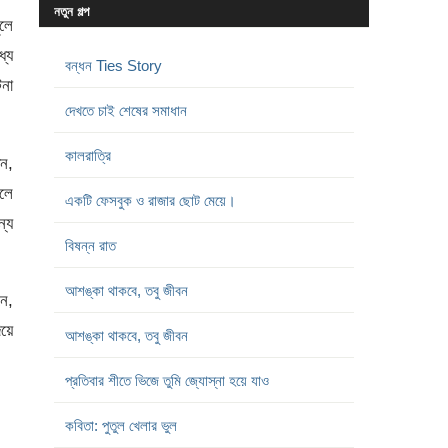
নতুন গল্প
ুলে
্যে
বন্ধন Ties Story
টনা
দেখতে চাই শেষের সমাধান
কালরাত্রি
ধন,
সলে
একটি ফেসবুক ও রাজার ছোট মেয়ে।
্যে
বিষন্ন রাত
আশঙ্কা থাকবে, তবু জীবন
নে,
িয়ে
আশঙ্কা থাকবে, তবু জীবন
প্রতিবার শীতে ভিজে তুমি জ্যোস্না হয়ে যাও
কবিতা: পুতুল খেলার ভুল