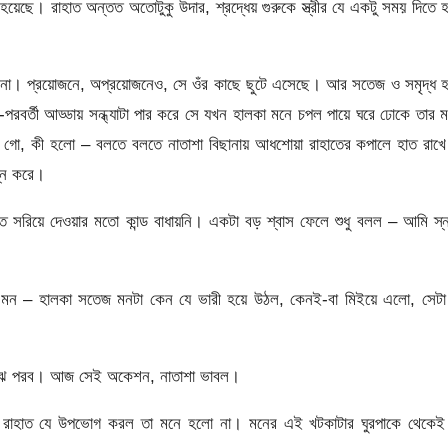
য়েছে। রাহাত অন্তত অতোটুকু উদার, শ্রদ্ধেয় গুরুকে স্ত্রীর যে একটু সময় দিতে 
ল না। প্রয়োজনে, অপ্রয়োজনেও, সে ওঁর কাছে ছুটে এসেছে। আর সতেজ ও সমৃদ্ধ 
পরবর্তী আড্ডায় সন্ধ্যাটা পার করে সে যখন হালকা মনে চপল পায়ে ঘরে ঢোকে তার 
 গো, কী হলো – বলতে বলতে নাতাশা বিছানায় আধশোয়া রাহাতের কপালে হাত রাখে
শ্ন করে।
 হাত সরিয়ে দেওয়ার মতো কান্ড বাধায়নি। একটা বড় শ্বাস ফেলে শুধু বলল – আমি স্
ার মন – হালকা সতেজ মনটা কেন যে ভারী হয়ে উঠল, কেনই-বা মিইয়ে এলো, সেটা
বুঝে পরব। আজ সেই অকেশন, নাতাশা ভাবল।
া রাহাত যে উপভোগ করল তা মনে হলো না। মনের এই খটকাটার ঘুরপাকে থেকেই