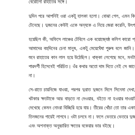
বেরোলো রাহাতের সঙ্গে।
দুদিন পরে আপনিই ওরা একটু হালকা হলো। বোঝা গেল, এমন কিছু
টেনেছে। দুজনের কেউই একে অন্যকে এ নিয়ে জেরা করেনি, উৎপা
হয়েছিল কী, অফিসে লাঞ্চের টেবিলে এক বয়োজ্যেষ্ঠ কলিগ কারো 
আমাদের বহুদিনের চেনা মানুষ, একটু মেয়েঘেঁষা পুরুষ বলে জা
শুনে রাহাতের কান লাল হয়ে উঠেছিল। ধাক্কা লেগেছে মনে, মনটা ব
পারদর্শী হিসেবেই পরিচিত। ওঁর কথার অতো দাম দিতে নেই সে জা
না।
সে-রাতে চায়নিজে যাওয়া, পরপর দুরাত দুজনে মিলে সিনেমা দে
খটকার ক্ষতটাকে আর বাড়তে না দেওয়ার, বইতে না হওয়ার দাওয়
দেখেছে কেমন নোংরা বিচ্ছিরি হয়ে যায়। তীরের খোঁচা তো তার এক
তিনজনের গায়েই লাগবে। ওটা চলবে না। ফলে ভেতরে ভেতরে দুজনে
এবং অশনাক্ত অনুচ্চারিত ক্ষতের বকেয়ার ভার বইছে।