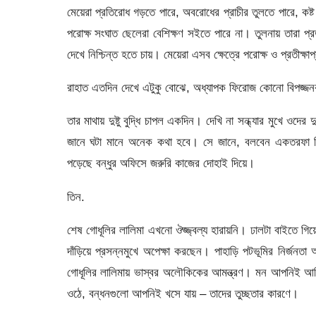
মেয়েরা প্রতিরোধ গড়তে পারে, অবরোধের প্রাচীর তুলতে পারে, কষ্
পরোক্ষ সংঘাত ছেলেরা বেশিক্ষণ সইতে পারে না। তুলনায় তারা প্র
দেখে নিশ্চিন্ত হতে চায়। মেয়েরা এসব ক্ষেত্রে পরোক্ষ ও প্রতীক্ষা
রাহাত এতদিন দেখে এটুকু বোঝে, অধ্যাপক ফিরোজ কোনো বিপজ্জনক 
তার মাথায় দুষ্টু বুদ্ধি চাপল একদিন। দেখি না সন্ধ্যার মুখে ওদে
জানে ঘটা মানে অনেক কথা হবে। সে জানে, বলবেন একতরফা ফ
পড়েছে বন্ধুর অফিসে জরুরি কাজের দোহাই দিয়ে।
তিন.
শেষ গোধূলির লালিমা এখনো ঔজ্জ্বল্য হারায়নি। ঢালটা বাইতে গিয়
দাঁড়িয়ে প্রসন্নমুখে অপেক্ষা করছেন। পাহাড়ি পটভূমির নির্জনত
গোধূলির লালিমায় ভাস্বর অলৌকিকের আমন্ত্রণ। মন আপনিই আবিষ
ওঠে, বন্ধনগুলো আপনিই খসে যায় – তাদের তুচ্ছতার কারণে।