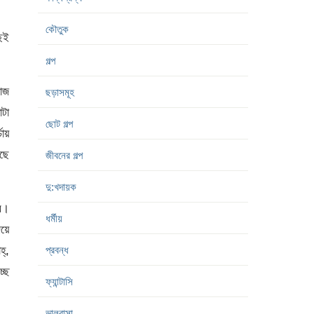
কৌতুক
ছেই
গল্প
রোজ
ছড়াসমূহ
াটা
ছোট গল্প
চায়
টছে
জীবনের গল্প
দু:খদায়ক
বে।
ধর্মীয়
য়ে
হ্,
প্রবন্ধ
্ছে
ফ্যান্টাসি
ভালবাসা