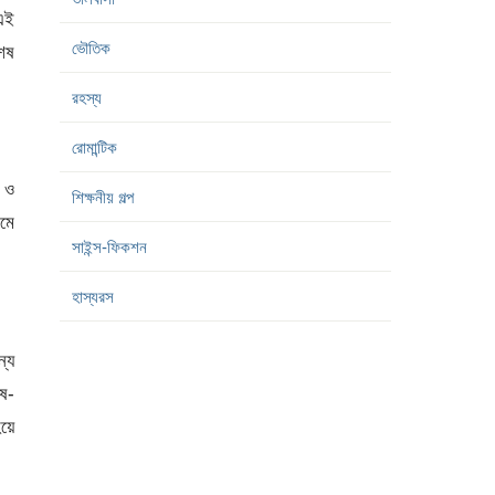
 এই
ভৌতিক
শেষ
রহস্য
রোমান্টিক
ে ও
শিক্ষনীয় গল্প
মে
সাইন্স-ফিকশন
হাস্যরস
্যে
েষ-
হয়ে