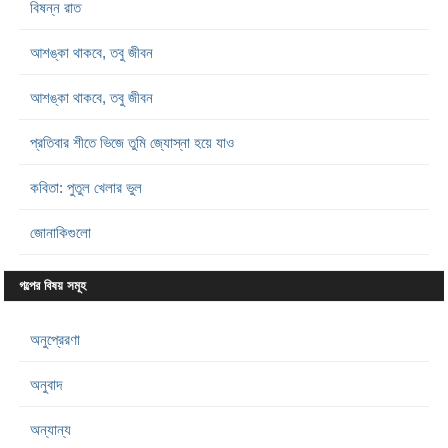
বিষন্ন রাত
আশঙ্কা থাকবে, তবু জীবন
আশঙ্কা থাকবে, তবু জীবন
প্রতিবার শীতে ভিজে তুমি জ্যোস্না হয়ে যাও
কবিতা: পুতুল খেলার ভুল
জোনাকিগুলো
গল্পের বিষয় সমূহ
অনুপ্রেরণা
অনুবাদ
অন্যান্য