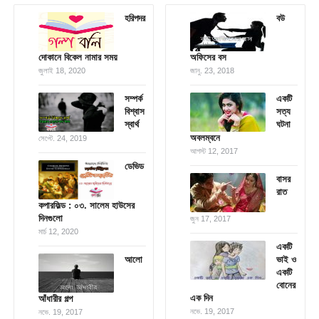
হরিপদর
বউ
দোকানে বিকেল নামার সময়
অফিসের বস
জুলাই 18, 2020
জানু. 23, 2018
সম্পর্ক
একটি
বিশ্বাস
সত্য
স্বার্থ
ঘটনা
অবলম্বনে
সেপ্টে. 24, 2019
আগস্ট 12, 2017
ডেভিড
বাসর
রাত
কপারফিল্ড : ০৩. সালেম হাউসের
দিনগুলো
জুন 17, 2017
মার্চ 12, 2020
একটি
আলো
ভাই ও
একটি
বোনের
এক দিন
আঁধারীর গল্প
নভে. 19, 2017
নভে. 19, 2017