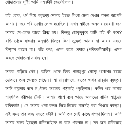
খোদাতালার সৃষ্টি! আমি এমনটাই ভেবেছিলাম।
যাই হোক, ধর্ম নিয়ে বক্তব্য শোনার ইচ্ছে কিংবা মেলা দেখার বাসনা জাগেনি
আমার। তবে পরি দেখার লোভ হয়েছিল। এখন মাইকে জলসার ঘোষণা শুনে
আমার সে-লোভ আরো তীব্র হয়। কিন্তু জোড়পুকুরে আমি যাই কী করে?
বাড়ি থেকে যাওয়ার অনুমতি মিলবে কিনা সন্দেহ! আমার মা আবার এসবে
বিশ্বাস করেন না। তাঁর কথা, এসব হলো বেদাত (শরিয়তবিরোধী)! এসব
করলে খোদাতালা নারাজ হন।
আববা বাড়িতে নেই। অফিস থেকে ফিরে পাহাড়পুর মোড়ে গণেশের চায়ের
দোকানে তাস খেলতে গেছেন। মা রান্নাশালে, রাতের খাবার রান্নায় ব্যস্ত।
আমি বারান্দায় বসে লণ্ঠনের আলোয় পাঠ্যবই পড়ছিলাম। কদিন পরে আমার
মাধ্যমিক পরীক্ষার টেস্ট। আমার পাশে বসে আছে আমাদের বাড়ির মাহিন্দার
রাবিবভাই। সে আমার খাতা-কলম নিয়ে নিজের নামসই করা শিখতে ব্যস্ত।
এই সময় তার কাজ বলতে ওটাই। আমি তার সেই কাজে বাগড়া দিলাম। আমি
আমার মনের ইচ্ছেটা রাবিবভাইকে না বলে পারলাম না। সব শুনে রাবিবভাই