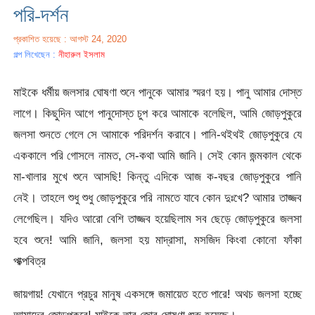
পরি-দর্শন
প্রকাশিত হয়েছে : আগস্ট 24, 2020
গল্প লিখেছেন :
নীহারুল ইসলাম
মাইকে ধর্মীয় জলসার ঘোষণা শুনে পানুকে আমার স্মরণ হয়। পানু আমার দোস্ত
লাগে। কিছুদিন আগে পানুদোস্ত চুপ করে আমাকে বলেছিল, আমি জোড়পুকুরে
জলসা শুনতে গেলে সে আমাকে পরিদর্শন করাবে। পানি-থইথই জোড়পুকুরে যে
এককালে পরি গোসলে নামত, সে-কথা আমি জানি। সেই কোন জন্মকাল থেকে
মা-খালার মুখে শুনে আসছি! কিন্তু এদিকে আজ ক-বছর জোড়পুকুরে পানি
নেই। তাহলে শুধু শুধু জোড়পুকুরে পরি নামতে যাবে কোন দুঃখে? আমার তাজ্জব
লেগেছিল। যদিও আরো বেশি তাজ্জব হয়েছিলাম সব ছেড়ে জোড়পুকুরে জলসা
হবে শুনে! আমি জানি, জলসা হয় মাদ্রাসা, মসজিদ কিংবা কোনো ফাঁকা
পাক্পবিত্র
জায়গায়! যেখানে প্রচুর মানুষ একসঙ্গে জমায়েত হতে পারে! অথচ জলসা হচ্ছে