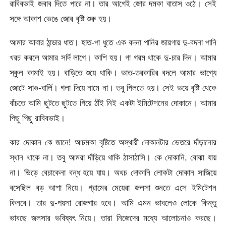
রাবিবভাই জবাব দিতে পারে না। তার আগেই জোর দমকা বাতাস ওঠে। সেই
সঙ্গে আকাশ ভেঙে জোর বৃষ্টি শুরু হয়।
আমার আবার ঠান্ডার ধাত। হাত-পা ধুতে এক বদনা পানির জায়গায় দু-বদনা পানি
খরচ করলে আমার সর্দি লাগে। কাশি হয়। গা গরম থাকে দু-চার দিন। আমার
স্কুল কামাই হয়। বাড়িতে শুয়ে থাকি। ভাত-তরকারির বদলে আমার ভাগ্যে
জোটে সাগু-বার্লি। গলা দিয়ে নামে না। তবু গিলতে হয়। সেই ভয়ে বৃষ্টি থেকে
বাঁচতে আমি ছুটতে ছুটতে গিয়ে ঠাঁই নিই একটা ইমিটেশনের দোকানে। আমার
পিছু পিছু রাবিবভাই।
কার দোকান কে জানে! আচমকা বৃষ্টিতে অস্থায়ী দোকানটার ভেতরে দাঁড়ানোর
স্থান থাকে না। তবু আমরা দাঁড়িয়ে থাকি ঠাসাঠাসি। কে দোকানি, বোঝা যায়
না। ভিড়ে বেচাকেনা বন্ধ হয়ে যায়। অথচ দোকানি লোকটা দোকান সাজিয়ে
বসেছিল বড় আশা নিয়ে। গ্রামের মেয়েরা জলসা শুনতে এসে ইমিটেশন
কিনবে। তার দু-পয়সা রোজগার হবে। আমি এমন ভাবলেও লোকে কিন্তু
ভাবছে জলসার ভবিষ্যৎ নিয়ে। তারা নিজেদের মধ্যে আলোচনাও করছে।