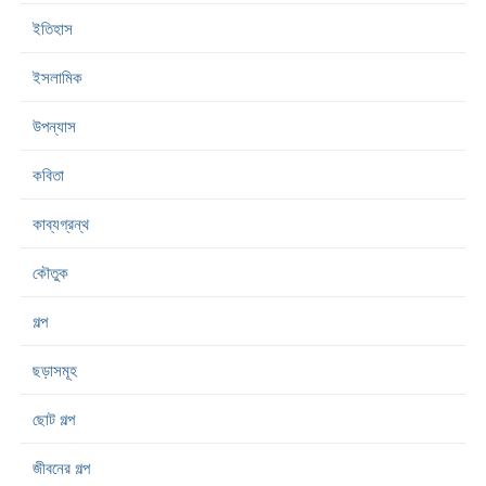
ইতিহাস
ইসলামিক
উপন্যাস
কবিতা
কাব্যগ্রন্থ
কৌতুক
গল্প
ছড়াসমূহ
ছোট গল্প
জীবনের গল্প