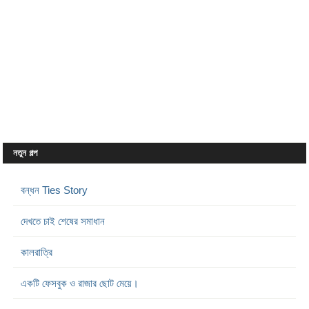
নতুন গল্প
বন্ধন Ties Story
দেখতে চাই শেষের সমাধান
কালরাত্রি
একটি ফেসবুক ও রাজার ছোট মেয়ে।