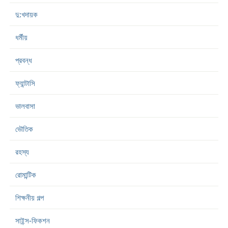
দু:খদায়ক
ধর্মীয়
প্রবন্ধ
ফ্যান্টাসি
ভালবাসা
ভৌতিক
রহস্য
রোমান্টিক
শিক্ষনীয় গল্প
সাইন্স-ফিকশন