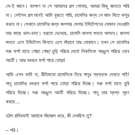
সে-ই জানে। যতক্ষণ না সে আমাদের গল্প শোনায়, আমরা কিছু জানতে পারি
না। সেইসব গল্প শুনেই আমি বুঝতে পারি, চামেলির জন্য সে জান দিতে কসুর
করবে না। সেখানে চামেলির জন্য জলসার মেলায় ইমিটেশনের দোকান দেওয়াটা
তার কাছে ডাল-ভাত। হয়তো ভেবেছে, চামেলি জলসা শুনতে আসবে। জলসা
শুনতে এসে ইমিটেশন কিনতে এসে দাঁড়াবে তার দোকানে। তখন সে চামেলির
সরু ফর্সা হাতে গোছা গোছা চুড়ি পরিয়ে দেবে! লিকলিকে আঙুলে পরিয়ে দেবে
আংটি। আর ধবধবে ফর্সা পায়ে তোড়া!
আমি এসব ভাবি না, রীতিমতো চামেলিকে নিয়ে পানুর স্বপ্নকে দেখতে পাই!
পানু চামেলির ধবধবে ফর্সা পায়ে তোড়া পরিয়ে দিচ্ছে। সরু ফর্সা হাতে চুরি
পরিয়ে দিচ্ছে। সরু আঙুলে আংটি পরিয়ে দিচ্ছে। পানু তার স্বপ্ন পূরণ
করছে…
হঠাৎ রাবিবভাই আমাকে জিজ্ঞেস করে, কী দেখছিস তু?
– পরি।