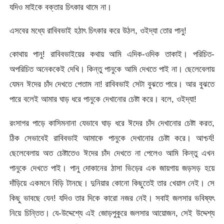
যদিও মাইকে বক্তার চিৎকার থামে না।
এসবের মধ্যে রাবিবভাই হঠাৎ চিৎকার করে উঠল, ওইদ্যা তোর পানু!
কোথায় পানু! রাবিবভাইয়ের কথায় আমি এদিক-ওদিক তাকাই। পরিচিত-
অপরিচিত অনেককেই দেখি। কিন্তু পানুকে আমি দেখতে পাই না। ছেলেবেলায়
যেমন ঈদের চাঁদ দেখতে পেতাম না! রাবিবভাই সেটা বুঝতে পারে। আর বুঝতে
পারে বলেই আমার ঘাড় ধরে পানুকে দেখানোর চেষ্টা করে। বলে, ওইদ্যা!
রংসাগর পাড়ে কাসিমনানা যেভাবে ঘাড় ধরে ঈদের চাঁদ দেখানোর চেষ্টা করত,
ঠিক সেভাবেই রাবিবভাই আমাকে পানুকে দেখানোর চেষ্টা করে। আশ্চর্য!
ছেলেবেলায় অত চেষ্টাতেও ঈদের চাঁদ দেখতে না পেলেও আমি কিন্তু এখন
পানুকে দেখতে পাই। পানু দোকানের ঠাসা ভিড়ের এক জায়গায় জড়সড় হয়ে
দাঁড়িয়ে একমনে বিড়ি টানছে। দুনিয়ার কোনো কিছুতেই তার খেয়াল নেই। সে
কিছু ভাবছে যেন! যদিও তার দিকে কারো নজর নেই। সবাই জলসার ভবিষ্যৎ
নিয়ে চিন্তিত। যে-উদ্দেশ্যে এই জোড়পুকুরে জলসার আয়োজন, সেই উদ্দেশ্য