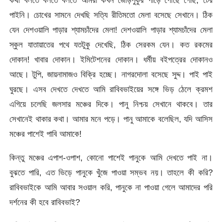
কথা বলতে বলতে বলতে আমরা কখন জোড়পুকুর পাড়ে পৌঁছে গেছি, টের
পাইনি। চোখের সামনে দেখছি সত্যি রীতিমতো মেলা বসেছে সেখানে। ঠিক
যেন দেশওয়ালি পাড়ার শ্যামচাঁদের মেলা! দেশওয়ালি পাড়ার শ্যামচাঁদের মেলা
স্কুল যাতায়াতের পথে যতটুকু দেখেছি, ঠিক সেরকম যেন। কত রকমের
দোকান! খাবার দোকান। ইমিটেশনের দোকান। ধর্মীয় বইপত্রের দোকানও
আছে। টুপি, জায়নামাজও বিক্রি হচ্ছে। নাগরদোলা বসেছে সুদ্দ। পাই পাই
ঘুরছে। এসব দেখতে দেখতে আমি রাবিবভাইয়ের সঙ্গে ভিড় ঠেলে ক্রমশ
এগিয়ে চলেছি জলসার মঞ্চের দিকে। পানু নিশ্চয় সেখানে থাকবে। তার
সেখানেই থাকার কথা। আমার মনে পড়ে। পানু আমাকে বলেছিল, যদি আসিস
মঞ্চের পাশেই পাবি আমাকে!
কিন্তু মঞ্চের এপাশ-ওপাশ, কোনো পাশেই পানুকে আমি দেখতে পাই না।
বুঝতে পারি, এত ভিড়ে পানুকে খুঁজে পাওয়া সম্ভব নয়। তাহলে কী করি?
রাবিবভাইকে আমি আবার সওয়াল করি, পানুকে না পাওয়া গেলে আমাদের পরি
দর্শনের কী হবে রাবিবভাই?