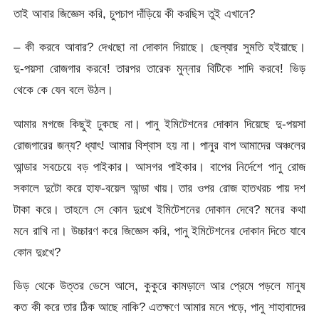
তাই আবার জিজ্ঞেস করি, চুপচাপ দাঁড়িয়ে কী করছিস তুই এখানে?
– কী করবে আবার? দেখছো না দোকান দিয়াছে। ছেল্যার সুমতি হইয়াছে।
দু-পয়সা রোজগার করবে! তারপর তারেক মুন্নার বিটিকে শাদি করবে! ভিড়
থেকে কে যেন বলে উঠল।
আমার মগজে কিছুই ঢুকছে না। পানু ইমিটেশনের দোকান দিয়েছে দু-পয়সা
রোজগারের জন্য? ধ্যাৎ! আমার বিশ্বাস হয় না। পানুর বাপ আমাদের অঞ্চলের
আন্ডার সবচেয়ে বড় পাইকার। আসগর পাইকার। বাপের নির্দেশে পানু রোজ
সকালে দুটো করে হাফ-বয়েল আন্ডা খায়। তার ওপর রোজ হাতখরচ পায় দশ
টাকা করে। তাহলে সে কোন দুঃখে ইমিটেশনের দোকান দেবে? মনের কথা
মনে রাখি না। উচ্চারণ করে জিজ্ঞেস করি, পানু ইমিটেশনের দোকান দিতে যাবে
কোন দুঃখে?
ভিড় থেকে উত্তর ভেসে আসে, কুকুরে কামড়ালে আর প্রেমে পড়লে মানুষ
কত কী করে তার ঠিক আছে নাকি? এতক্ষণে আমার মনে পড়ে, পানু শাহাবাদের