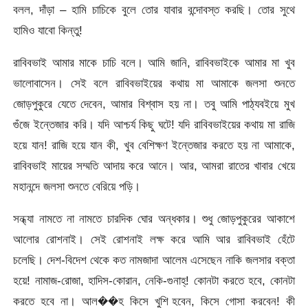
বলল, দাঁড়া – হামি চাচিকে বুলে তোর যাবার বন্দোবস্ত করছি। তোর সুথে
হামিও যাবো কিন্তু!
রাবিবভাই আমার মাকে চাচি বলে। আমি জানি, রাবিবভাইকে আমার মা খুব
ভালোবাসেন। সেই বলে রাবিবভাইয়ের কথায় মা আমাকে জলসা শুনতে
জোড়পুকুরে যেতে দেবেন, আমার বিশ্বাস হয় না। তবু আমি পাঠ্যবইয়ে মুখ
গুঁজে ইন্তেজার করি। যদি আশ্চর্য কিছু ঘটে! যদি রাবিবভাইয়ের কথায় মা রাজি
হয়ে যান! রাজি হয়ে যান কী, খুব বেশিক্ষণ ইন্তেজার করতে হয় না আমাকে,
রাবিবভাই মায়ের সম্মতি আদায় করে আনে। আর, আমরা রাতের খাবার খেয়ে
মহানন্দে জলসা শুনতে বেরিয়ে পড়ি।
সন্ধ্যা নামতে না নামতে চারদিক ঘোর অন্ধকার। শুধু জোড়পুকুরের আকাশে
আলোর রোশনাই। সেই রোশনাই লক্ষ করে আমি আর রাবিবভাই হেঁটে
চলেছি। দেশ-বিদেশ থেকে কত নামজাদা আলেম এসেছেন নাকি জলসার বক্তা
হয়ে! নামাজ-রোজা, হাদিস-কোরান, নেকি-গুনাহ্! কোনটা করতে হবে, কোনটা
করতে হবে না। আল��হ কিসে খুশি হবেন, কিসে গোসা করবেন! কী