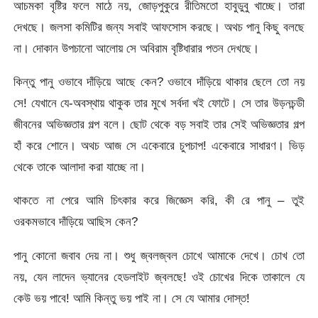
আচমকা বৃষ্টির ফলে মাঠে নয়, জোড়পুকুরে রীতিমতো হাবুডুবু খাচ্ছে। তারা
দেখছে। জলসা কমিটির জন্য সবাই আফসোস করছে। অথচ পানু কিছু বলছে
না। দোকান উপচানো আলোয় সে অবিরাম বৃষ্টিধারার পতন দেখছে।
কিন্তু পানু ওভাবে দাঁড়িয়ে আছে কেন? ওভাবে দাঁড়িয়ে থাকার ছেলে তো নয়
সে! যেখানে যে-অবস্থায় থাকুক তার মুখে সর্বদা খই ফোটে। সে তার উড়নচন্ডী
জীবনের অভিজ্ঞতার গল্প বলে। ছোট থেকে বড় সবাই তার সেই অভিজ্ঞতার গল্প
হাঁ করে শোনে। অথচ আজ সে একেবারে চুপচাপ! একেবারে সাধারণ। ভিড়
থেকে তাকে আলাদা করা যাচ্ছে না।
থাকতে না পেরে আমি চিৎকার করে জিজ্ঞেস করি, কী রে পানু – তুই
ওরকমভাবে দাঁড়িয়ে আছিস কেন?
পানু কোনো জবাব দেয় না। শুধু জ্বলজ্বল চোখে আমাকে দেখে। চোখ তো
নয়, যেন লাদেন ভ্যানের হেডলাইট জ্বলছে! ওই চোখের দিকে তাকালে যে
কেউ ভয় পাবে! আমি কিন্তু ভয় পাই না। সে যে আমার দোস্ত!