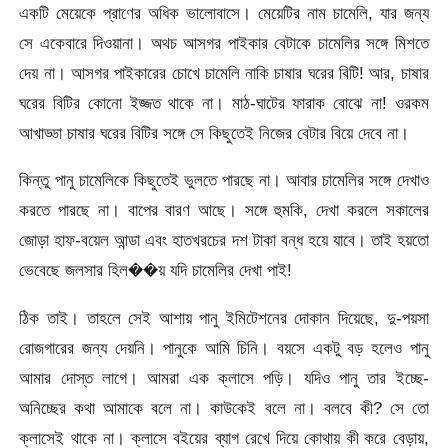
একটি মেয়েকে প্রাণের অধিক ভালোবাসে। মেয়েটির নাম চামেলি, যার জন্য
সে একেবারে দিওয়ানা। অথচ আসগর পাইকার বেটাকে চামেলির সঙ্গে মিশতে
দেয় না। আসগর পাইকারের চোখে চামেলি নাকি চাষার ঘরের বিটি! আর, চাষার
ঘরের বিটির কোনো ইজ্জত থাকে না। মাঠ-ঘাটের ফারাক বোঝে না! ওরকম
আখাড্ডা চাষার ঘরের বিটির সঙ্গে সে কিছুতেই নিজের বেটার বিয়ে দেবে না।
কিন্তু পানু চামেলিকে কিছুতেই ভুলতে পারছে না। আবার চামেলির সঙ্গে দেখাও
করতে পারছে না। বাপের বারণ আছে। সঙ্গে হুমকি, দেখা করলে সকালের
জোড়া হাফ-বয়েল আন্ডা এবং হাতখরচের দশ টাকা বন্ধ হয়ে যাবে। তাই হয়তো
ভেবেছে জলসার হিল��য় যদি চামেলির দেখা পাই!
ঠিক তাই। তাহলে সেই আশায় পানু ইমিটেশনের দোকান দিয়েছে, দু-পয়সা
রোজগারের জন্য দেয়নি। পানুকে আমি চিনি। বয়সে একটু বড় হলেও পানু
আমার দোস্ত লাগে। আমরা এক ক্লাসে পড়ি। যদিও পানু তার ইচ্ছে-
অনিচ্ছের কথা আমাকে বলে না। কাউকেই বলে না। বলবে কী? সে তো
ক্লাসেই থাকে না। ক্লাসে বইয়ের ব্যাগ রেখে দিয়ে কোথায় কী করে বেড়ায়,