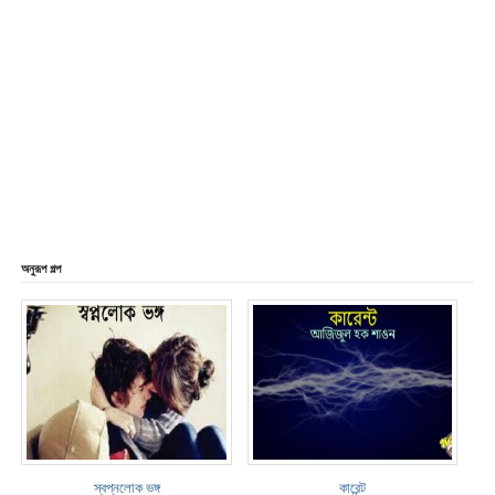
অনুরূপ গল্প
স্বপ্নলোক ভঙ্গ
কারেন্ট