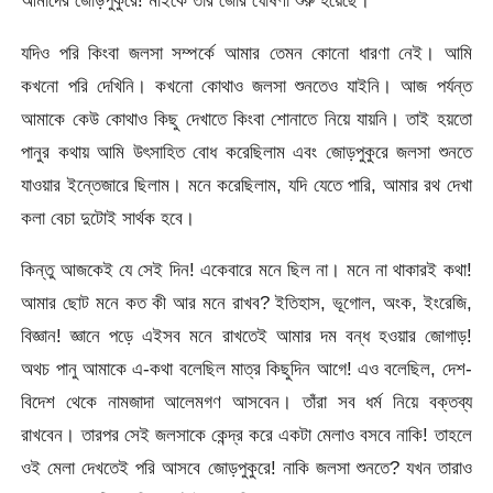
আমাদের জোড়পুকুরে! মাইকে তার জোর ঘোষণা শুরু হয়েছে।
যদিও পরি কিংবা জলসা সম্পর্কে আমার তেমন কোনো ধারণা নেই। আমি
কখনো পরি দেখিনি। কখনো কোথাও জলসা শুনতেও যাইনি। আজ পর্যন্ত
আমাকে কেউ কোথাও কিছু দেখাতে কিংবা শোনাতে নিয়ে যায়নি। তাই হয়তো
পানুর কথায় আমি উৎসাহিত বোধ করেছিলাম এবং জোড়পুকুরে জলসা শুনতে
যাওয়ার ইন্তেজারে ছিলাম। মনে করেছিলাম, যদি যেতে পারি, আমার রথ দেখা
কলা বেচা দুটোই সার্থক হবে।
কিন্তু আজকেই যে সেই দিন! একেবারে মনে ছিল না। মনে না থাকারই কথা!
আমার ছোট মনে কত কী আর মনে রাখব? ইতিহাস, ভূগোল, অংক, ইংরেজি,
বিজ্ঞান! জ্ঞানে পড়ে এইসব মনে রাখতেই আমার দম বন্ধ হওয়ার জোগাড়!
অথচ পানু আমাকে এ-কথা বলেছিল মাত্র কিছুদিন আগে! এও বলেছিল, দেশ-
বিদেশ থেকে নামজাদা আলেমগণ আসবেন। তাঁরা সব ধর্ম নিয়ে বক্তব্য
রাখবেন। তারপর সেই জলসাকে কেন্দ্র করে একটা মেলাও বসবে নাকি! তাহলে
ওই মেলা দেখতেই পরি আসবে জোড়পুকুরে! নাকি জলসা শুনতে? যখন তারাও