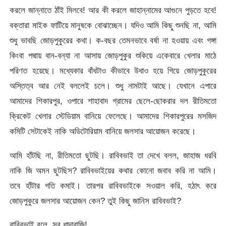
করলে জান্নাতে ঠাঁই মিলবে! আর কী করলে জাহান্নামের আগুনে পুড়তে হবে!
বক্তারা মাইক ফাটিয়ে মানুষকে বোঝাচ্ছেন। যদিও আমি কিছু শুনছি না, আমি
শুধু ভাবছি জোড়পুকুরের কথা। ক-বছর তেমনভাবে বর্ষা না হওয়ায় এবং গঙ্গা
কিংবা পদ্মায় বান-বন্যা না আসায় জোড়পুকুর শুকিয়ে একেবারে খেলার মাঠে
পরিণত হয়েছে। মধ্যেকার বাঁধটাও কীভাবে উধাও হয়ে গিয়ে জোড়পুকুরের
অস্তিত্ব আর নেই বললেই চলে। শুধু নামটাই আছে। যেখানে এপারে
আমাদের শিকারপুর, ওপারে শাহাবাদ গ্রামের ছেলে-ছোকরার দল রীতিমতো
ক্রিকেট খেলার স্টেডিয়াম বানিয়ে ফেলেছে। আমাদের শিকারপুরের মসজিদ
কমিটি সেটাকেই নাকি অডিটোরিয়াম বানিয়ে জলসার আয়োজন করেছে।
আমি হাঁটছি না, রীতিমতো ছুটছি। রাবিবভাই তা দেখে বলল, জাহাজ ধরবি
নাকি জি অমন ছুটছিস? রাবিবভাইয়ের কথার কোনো জবাব করি না আমি।
তবে হাঁটার গতি কমাই। তারপর রাবিবভাইকে সওয়াল করি, হঠাৎ করে
জোড়পুকুরে জলসার আয়োজন কেন? তুই কিছু জানিস রাবিবভাই?
রাবিবভাই বলে, সব ধান্দাবাজি!