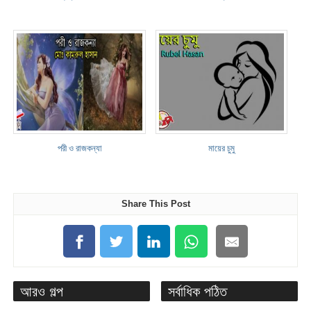
পরী ও রাজকন্যা
মায়ের চুমু
Share This Post
আরও গল্প
সর্বাধিক পঠিত