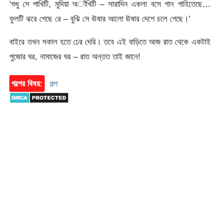
‘শুধু সে পাখিটি, মুদিয়া অাঁখিটি – সারাদিন একলা বসে গান গাহিতেছে…
ফুলটি ঝরে গেছে রে – বুঝি সে ঊষার আলো ঊষার দেশে চলে গেছে।’
বাইরে তখন সকাল হতে ঢের দেরি। তবে এই বাড়িতে আজ রাত থেকে একটাই
পুজোর ঘর, নামাজের ঘর – রাত অন্তত তাই জানে!
গল্পের বিষয়:
গল্প