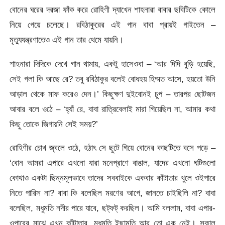
বোনের ঘরের দরজা ফাঁক করে রোহিণী দ্যাখেন শাহনারা বাবার ছবিটিকে কোলে
নিয়ে গেয়ে চলেছে। রবিঠাকুরের এই গান বাবা প্রায়ই গাইতেন –
মৃত্যুযন্ত্রণাতেও এই গান তার থেমে যায়নি।
শাহনারা দিদিকে দেখে গান থামায়, একটু হাসেওবা – ‘আর দিদি বুড়ি হয়েছি,
সেই গলা কি আছে রে? তবু রবিঠাকুর বলেই বোধহয় হিম্মত আসে, হয়তো উনি
আড়াল থেকে মাফ করেও দেন।’ কিছুক্ষণ দুইবোনই চুপ – তারপর ছোটজন
আবার বলে ওঠে – ‘হ্যাঁ রে, বাবা রাত্রিবেলাই মারা গিয়েছিল না, আমার কথা
কিছু তোকে জিগায়নি সেই সময়?’
রোহিণীর চোখ জ্বলে ওঠে, হঠাৎ সে ছুটে গিয়ে বোনের কাছটিতে বসে পড়ে –
‘বোন আমরা এপারে এখনো যারা মনেপ্রাণে বাঙাল, যাদের এখনো ঘটিগুলো
কোথাও একটা ছিন্নমূলভাবে তাদের সববাইকে একবার কাঁটাতার খুলে ওইপারে
নিতে পারিস না? বাবা কি বলেছিল মরণের আগে, জানতে চাইছিলি না? বাবা
বলেছিল, মধুমতি নদীর পারে যাবে, ছট্ফট্ করছিল। আমি বললাম, বাবা এপার-
ওপারের মাঝে এখন কাঁটাতার, মধুমতি ইছামতি আর তো এক নেই। সকাল