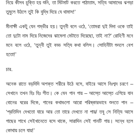
নিয়ে কীসব চুক্তি হয় শুনি, তা মিটমাট করতে পাঠাতাম, সত্যি আমাদের ঝগড়া
তুমুলে উঠলে তু্ই কি বুদ্ধি দিয়ে যে থামাস!’
মীনাক্ষী একটু যেন গম্ভীর হয়। তুন্নী বলে ওঠে, ‘তোমরা দুই দিদা ওকে তাই
তো দুটো নাম দিয়ে নিজেদের ঝামেলা মেটাতে দিয়েছো, তাই না?’ রোহিণী মনে
মনে বলে ওঠে, ‘তুন্নী তুই বড্ড সত্যি কথা বলিস। সোহিনীটা শুনলে বেশ
হতো!’
চার.
অনেক রাতে বড়দিদি অশক্ত শরীরে উঠে বসে, বাইরে আসে নিঃশব্দ চরণে –
সেখানে তখন হিঃ হিঃ শীত। কে যেন গান গায় – আস্তে আস্তে এগিয়ে যান
বোনের ঘরের দিকে, গানের কথাগুলো আরো পরিষ্কারভাবে শুনতে পান –
‘প্রতিদিন দেখতো যারে আর তো তারে দেখতে না পায়/ তবু সে নিত্যি আসে
গাছের শাখে সেইখানেতে বসে থাকে, সারাদিন সেই গানটি গায়। সন্ধে হলে
কোথায় চলে যায়!’