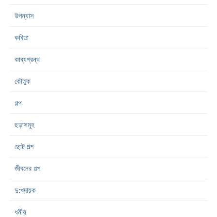
উপন্যাস
কবিতা
কাব্যগ্রন্থ
কৌতুক
গল্প
ছড়াসমূহ
ছোট গল্প
জীবনের গল্প
দু:খদায়ক
ধর্মীয়