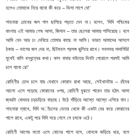
হলেও তোমাকে নিয়ে যাবো কী করে – ভিসা লাগে যে!’
শাহনারা চোখের জল গাল ছাপিয়ে পড়তে দেন না। বলেন, ‘দিদি পশ্চিমের
বাংলায় এই আমার শেষ আসা, জিসান – তার ছেলেরা আমায় শাসিয়েছে। বলে
আমি যেন আর ঢং দেখিয়ে তোমার কাছে না আসি। ভারত আমাদের আসলে
ঠকায় – ভাগের জল দেয় না, ছিটমহল প্রসঙ্গ ঝুলিয়ে রাখে। সবসময় দাদাগিরি!
মুখেই খালি বন্ধুত্বের কথা। কাল বাবার মউতের দিনটা পেরোলে পরশুই আমি
চলে যাবো রে!’
রোহিণীর চোখ চলে যায় যেখানে কোরান রাখা আছে, সেইখানটায় – চাঁদের
আলো এসে পড়েছে কোরানের ওপর, রোহিণী বুঝতে পারেন তার হঠাৎ আসা
জ্বরটা বোধহয় চড়চড়িয়ে বাড়ছে। উঠে দাঁড়িয়ে আস্তে আস্তে এগিয়ে যান।
শাহনারা দ্যাখে, দিদি অাঁচলের ভেতর থেকে কী একটা বের করে কোরানের
পাশে রাখে, একটু পরে দিদি সরে গেলে সে চমকে ওঠে।
রোহিণী আগের মতো এসে বোনের পাশে বসে, বোনকে জড়িয়ে ধরে, বলে