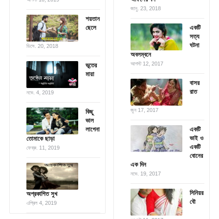
জানু. 23, 2018
শয়তান
ছেলে
একটি
সত্য
ঘটনা
ডিসে. 20, 2018
অবলম্বনে
আগস্ট 12, 2017
ভূতের
মায়া
বাসর
রাত
নভে. 4, 2019
জুন 17, 2017
কিছু
ভাল
লাগেনা
একটি
ভাই ও
তোমাকে ছাড়া
একটি
ফেব্রু. 11, 2019
বোনের
এক দিন
নভে. 19, 2017
সিনিয়র
অপ্রকাশিত সুখ
বৌ
এপ্রিল 4, 2019