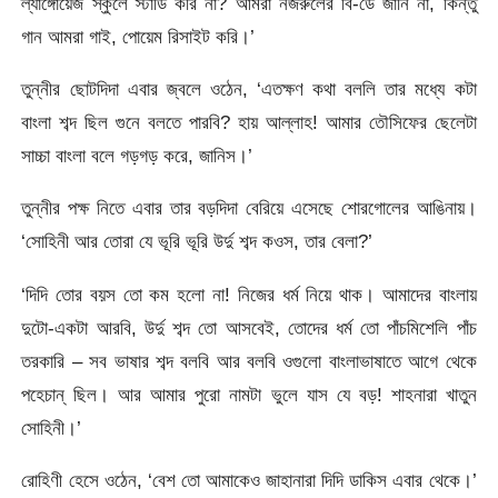
ল্যাঙ্গোয়েজ স্কুলে স্টাডি করি না? আমরা নজরুলের বি-ডে জানি না, কিন্তু
গান আমরা গাই, পোয়েম রিসাইট করি।’
তুন্নীর ছোটদিদা এবার জ্বলে ওঠেন, ‘এতক্ষণ কথা বললি তার মধ্যে কটা
বাংলা শব্দ ছিল গুনে বলতে পারবি? হায় আল্লাহ! আমার তৌসিফের ছেলেটা
সাচ্চা বাংলা বলে গড়গড় করে, জানিস।’
তুন্নীর পক্ষ নিতে এবার তার বড়দিদা বেরিয়ে এসেছে শোরগোলের আঙিনায়।
‘সোহিনী আর তোরা যে ভূরি ভূরি উর্দু শব্দ কওস, তার বেলা?’
‘দিদি তোর বয়স তো কম হলো না! নিজের ধর্ম নিয়ে থাক। আমাদের বাংলায়
দুটো-একটা আরবি, উর্দু শব্দ তো আসবেই, তোদের ধর্ম তো পাঁচমিশেলি পাঁচ
তরকারি – সব ভাষার শব্দ বলবি আর বলবি ওগুলো বাংলাভাষাতে আগে থেকে
পহেচান্ ছিল। আর আমার পুরো নামটা ভুলে যাস যে বড়! শাহনারা খাতুন
সোহিনী।’
রোহিণী হেসে ওঠেন, ‘বেশ তো আমাকেও জাহানারা দিদি ডাকিস এবার থেকে।’