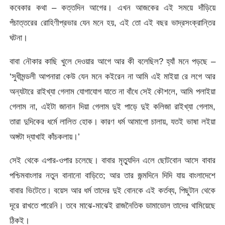
কবেকার কথা – কত্তদিন আগের। এখন আজকের এই সময়ে দাঁড়িয়ে
পঁচাত্তরের রোহিণীপ্রভার যেন মনে হয়, এই তো এই বছর ভাদ্রসংক্রান্তির
ঘটনা।
বাবা নৌকার কাছি খুলে দেওয়ার আগে আর কী বলেছিল? হ্যাঁ মনে পড়ছে –
‘সুধীমন্ডলী আপনারা কেউ যেন মনে কইরেন না আমি এই মাইয়া রে লগে আর
অন্যটারে রাইখ্যা গেলাম যোগাযোগ যাতে না বাঁধে সেই কৌশলে, আমি পলাইয়া
গেলাম না, এইটা জানান দিয়া গেলাম দুই পাড়ে দুই কলিজা রাইখ্যা গেলাম,
তারা দুদিকের ধর্মে লালিত হোক। কারণ ধর্ম আমাগো চালায়, যতই ভাষা লইয়া
অঙ্গটা দ্যাখাই কাঁচকলায়।’
সেই থেকে এপার-ওপার চলেছে। বাবার মৃত্যুদিন এলে ছোটবোন আসে বাবার
পশ্চিমবাংলার নতুন বানানো বাড়িতে; আর তার জন্মদিনে দিদি যায় বাংলাদেশে
বাবার ভিটেতে। বয়েস আর ধর্ম তাদের দুই বোনকে এই কর্তব্য, পিছুটান থেকে
দূরে রাখতে পারেনি। তবে মাঝে-মাঝেই রাজনৈতিক ডামাডোল তাদের থামিয়েছে
ঠিকই।