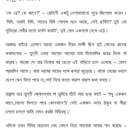
‘কে রে? কে জানে?’ – রোহিণী একটু নেশামাখানো সুরে জিগ্যেস করেন।
‘দিদি, অ্যাই দিদি, সাহেব বিবি গোলাম মনে আছে, সেই ছবিটা? তুই তো
সুমিত্রা দেবীর মতো বললি কথাটা’, দুই বোন একসঙ্গে হেসে ওঠে।
দরজার বাইরে এতক্ষণ আরো একজন নীরব সাক্ষী ছিল দুই বোনের রাতের
কথাগুলোর – তুন্নী এবার আস্তে আস্তে তার মিনাখাদির ঘরের দিকে পা
বাড়ায়। আজো সে তার নিজের ঘর ছেড়ে এই বাড়িতে চলে এসেছে – যেমন
প্রায়দিন আসে। বাবা আজো মায়ের সঙ্গে ঝগড়া জুড়েছে। মাকে মেয়ের বদলে
ছেলে কেন দিতে পারে না,সেই নিয়ে কত্ত খারাপ খারাপ কথা বলছে।
বারান্দা ধরে তুন্নী জ্যোৎস্নায় পা ডুবিয়ে হাঁটে আর ছড়া কাটে – ‘শুধু একজন
জানে,/বাংলা মিলতে পারে কোনখানে?/ সেই একজন অন্য ঠাকুর বা পীর/
চলতে চলতে আমি যেমন করছি বিড়্বিড়্।’
ওদিকে তখন দিদির অচেতন দেহ কোলে নিয়ে শাহনারা আবার গান ধরেছে –