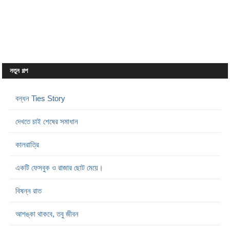
নতুন গল্প
বন্ধন Ties Story
দেখতে চাই শেষের সমাধান
কালরাত্রি
একটি ফেসবুক ও রাজার ছোট মেয়ে।
বিষন্ন রাত
আশঙ্কা থাকবে, তবু জীবন