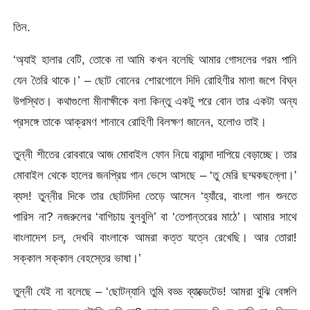
তিন.
‘অ্যাই হালার বেটি, তোকে না আমি কখন বলেছি আমার গোসলের গরম পানি
যেন তৈরি থাকে।’ – ছোট বোনের শোরগোলে দিদি রোহিণীর মালা জপে বিঘ্ন
উপস্থিত। কথাগুলো মীনাক্ষীকে বলা কিন্তু একটু পরে বোন তার একটা অন্য
প্রসঙ্গে তাকে আক্রমণ শানাবে রোহিণী বিলক্ষণ জানেন, হলোও তাই।
তুন্নী শীতের রোববারে আজ মোবাইল ফোন নিয়ে বারান্দা দাপিয়ে বেড়াচ্ছে। তার
মোবাইল থেকে হালের জনপ্রিয় গান ভেসে আসছে – ‘তু মেরি ছম্মকছল্লো।’
ব্যস! তুন্নীর দিকে তার ছোটদিদা তেড়ে আসেন ‘হ্যাঁরে, বাংলা গান শুনতে
পারিস না? নজরুলের ‘বাগিচায় বুলবুলি’ বা ‘তেপান্তরের মাঠে’। আমার সাথে
বাংলাদেশ চল্, দেখবি বাংলাকে আমরা কত্ত যত্নে রেখেছি। আর তোরা!
সক্কাল সক্কাল বেহস্তের ভাষা।’
তুন্নী যেই না বলেছে – ‘ছোটন্যানি তুমি বড্ড ব্যাক্ডেটেড! আমরা বুঝি বেঙ্গলি