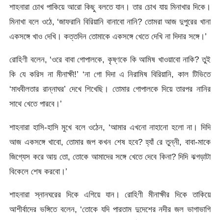
শাহনারা চোখ পাকিয়ে আরো কিছু বলতে যান। তার চোখ যায় মিনাখার দিকে।
মিনাখা বলে ওঠে, ‘জাফরানি বিরিয়ানি বানাবো নানি? তোমরা আজ দুপুরের খানা
একসঙ্গে খাও দেখি। কত্তদিন তোমাকে একসঙ্গে খেতে দেখি না দিদার সঙ্গে।’
রোহিণী বলেন, ‘ওরে বাবা গোপালকে, কৃষ্ণকে কি আমিষ খাওয়াবো নাকি? তুই
কি যে করিস না মীনাক্ষী!’ ‘না গো দিদা এ নিরামিষ বিরিয়ানি, কাল টিভিতে
‘মাধবীলতার রান্নাঘর’ দেখে শিখেছি। তোমার গোপালকে দিয়ে তারপর নানির
সাথে খেতে পারবে।’
শাহনারা হাসি-হাসি মুখে বলে ওঠেন, ‘আমার এখনো নাহানো হলো না। দিদি
আজ একসঙ্গে খাবো, তোমার জপ কখন শেষ হবে? হ্যাঁ রে তুন্নী, বাবা-মাকে
জিগ্যেস করে আয় তো, তোকে আমাদের সঙ্গে খেতে দেবে কিনা? দিদি ঝগড়াটা
বিকেলে শেষ করবো।’
শাহনারা স্নানঘরের দিকে এগিয়ে যান। রোহিণী মীনাক্ষীর দিকে তাকিয়ে
আশীর্বাদের ভঙ্গিতে বলেন, ‘তোকে যদি পারতাম দুদেশের নদীর জল ভাগাভাগি