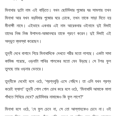
মিনাখার দুটো নাম এই বাড়িতে। যখন ছোটদিদার পুজোর ঘর সামলায় তখন
মিনাখা আর যখন বড়দিদার পুজোর ঘরে ঢোকে, তখন তাকে সাড়া দিতে হয়
মীনাক্ষী নামে। এইভাবে একবার এই নাম আরেকবার ওইনামে দুই দিদাই
তাদের নিজ নিজ উপাসনা-আজানঘরে তাকে গ্রহণ করেন। দুই দিদাই এই
অদ্ভুত ব্যবস্থা করেছেন।
তুন্নী দেখে বাগানে গিয়ে মিনাখাদিকে দেখতে পরীর মতো লাগছে। একটা সাদা
কামিজ পরেছে, ওড়নাটা পাখির পালকের মতো যেন উড়ছে। সে টগর ফুল
তুলছে তার ওড়নার ভেতরে।
তুন্নীকে দেখেই বলে ওঠে, ‘প্রশ্নবুড়ি এসে গেছিস। তা এলি যখন প্রশ্ন
করেই ফ্যাল!’ তুন্নী গোল গোল চোখ করে বলে ওঠে, ‘মিনাখাদি আমাকে মালা
গাঁথতে শিখিয়ে দেবে? ছোটদিদার নামাজেও কি ফুল লাগে?’
মিনাখা বলে ওঠে, ‘যে ফুল চেনে না, সে তো আল্লাহকেও চেনে না। ওই