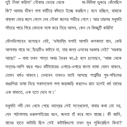
তুই নিকা করিস!’ নৌকার ভেতর থেকে মা-দিদিমা ডুকরে কেঁদেছিল
কি? আমার ভীষণ গলা ফাটিয়ে কাঁদতে ইচ্ছে করছিল। মনে হচ্ছিল, বাবাকে
ধাক্কা মেরে জলে ফেলে দেব নৌকা জলের গভীরে গেলে। আর তারপর মধুমতি
সাঁতরে পারে গিয়ে বোনকে সঙ্গে করে নিয়ে আসব, কেন যে কিচ্ছুটি করিনি!
মৌলভিসাহেব বলেছেন যেই, ‘ভট্চায্যি মশাই আপনি কলকাতা যান, কেউ
আপনার গায়ে অাঁচড়টিও কাটবে না, তার জন্য এসবের দরকার নেই!’ ‘দরকার
আছে!’ – বাবা তখন শান্ত অথচ ভৈরব কণ্ঠে বলে চলেছেন, ‘আজ থেকে
সত্তর-আশি বছর পরও কাঁটাতারের এপারে-ওপারে বাংলা ভাষা যেমন থাকবে,
তেমন ধর্মও থাকবে। দেখবেন তখনও যতই আসছে শতাব্দীর পুব-পশ্চিমের
বাঙালিরা ভাষা নিয়ে সকালবেলা গলা জড়াজড়ি করলেও রাত হলেই ধর্ম তাদের
এক থাকতে, এক হতে দেবে না।’
মধুমতি নদী যেন থেমে গেছে ভাদ্রের সেই সন্ধেবেলা, বাবার কথা তো নয়,
যেন পাঠশালায় গুরুমশাইয়ের বচন, জনতা হাঁ করে শুনে যাচ্ছে। কী জানি,
যাদের হাতে কাটারি ছিল সেই কাটারিগুলো তখন মুখ লুকিয়েছিল কিনা?