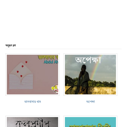
অনুরূপ গল্প
ভালবাসার খাম
অপেক্ষা