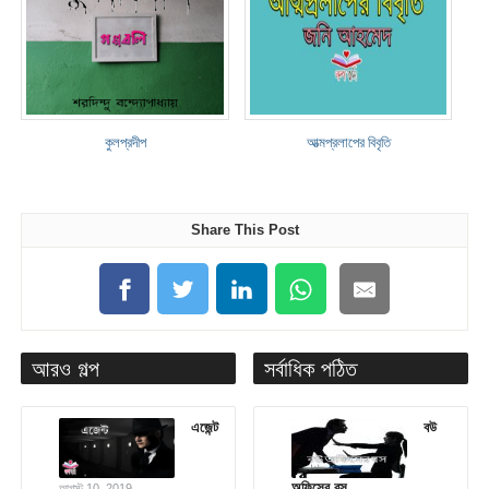
কুলপ্রদীপ
আত্মপ্রলাপের বিবৃতি
Share This Post
আরও গল্প
সর্বাধিক পঠিত
এজেন্ট
বউ
অফিসের বস
আগস্ট 10, 2019