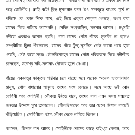
এই পৌষেই তো বাবা গত হয়েছিলেন। বাবার কথা মনে এলেই একটা গল্প মনে
পড়ে রোহিণীর। গল্পই বটে! হিন্দু-মুসলমান যখন ’৪৭ সালজুড়ে বাংলার পূর্বে না
পশ্চিমে কে কোন দিকে যাবে, এই নিয়ে এক্কা-দোক্কা খেলছে, তখন বাবা
তাদের নিয়ে পালিয়ে আসেননি। সেদিন সংক্রান্তি, মনসার ভাসান। মধুমতি
নদীতে একটাও ভাসান হয়নি। বাবা তাদের গোটা গাঁয়ের মুরুবিব না হলেও
সম্প্রীতির জিন্দা পীরসাহেব, তাদের গাঁয়ে হিন্দু-মুসলিম কেউ কারো গায়ে হাত
দেয়নি, সেই রাতে স্বয়ং মৌলভিসাহেব তাদের গোটা পরিবারকে নিয়ে নদীতীরে
চলেছেন, উদ্দেশ্য সহি-সলামাৎ নৌকায় তুলে দেওয়া।
গাঁয়ের একমাত্র ডাক্তার পরিবার চলে যাচ্ছে শুনে অনেক অনেক ভালোবাসার
মানুষ, গোল বাধানোর মানুষও তাদের সঙ্গে চলেছে। সঙ্গে আছে দুই বোন
রোহিণী আর সোহিনী। নৌকায় উঠতে যাবে, তাদের বাবা এমন সময় সমবেত
জনতার উদ্দেশে ঘুরে তাকালেন। মৌলভিসাহেব আর তার ছেলে জিশান কাছেই
দাঁড়িয়েছিল। সোহিনীকে হঠাৎ নৌকা থেকে নামিয়ে দিলেন।
বললেন, ‘জিশান বাপ আমার। সোহিনীকে তোদের কাছে রাইখ্যা গেলাম, অরে