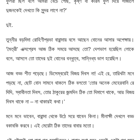
ফুলরা ছিল বলে আমরা বেঁচে গেছি, কৃষ্ণ বা করিম ফুল দিয়ে সাজালে
দুজনকেই দেখতে কি সুন্দর লাগে না?’
দুই.
তুন্নীর বড়দিদা রোহিণীপ্রভা বারান্দায় বসে আছেন বোনের আসার অপেক্ষায়।
‘মৈত্রী’ এক্সপ্রেস আজ ঠিক সময়ে আসছে তো? দেশভাগ হয়েছিল লোকে
বলে, আসলে তো তাদের দুই বোনের বন্ধুত্ব, সান্নিধ্য ভাগ হয়েছিল।
আজ বড্ড শীত পড়েছে। ডিসেম্বরেই বিজয় দিবস না! এই রে, তারিখটা মনে
পড়ছে না, ছোট বোন সামনে থাকলে ঠিক বলতো ‘তোর অনেক মেহেরবানি রে
দিদি, স্বাধীনতা দিবস, তোর ঠাকুরের জন্মদিন ঠিক তো দিমাগে থাকে, আর বিজয়
দিবস থাকে না – না থাকারই কথা।’
মনে মনে ভাবেন, বারান্দা থেকে উঠে সরে যাবেন কিনা। মীনাক্ষী দেখলে বড্ড
বকাবকি করবে। এই মেয়েটা ঠিক তাদের বাবার মতো।