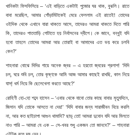
খানিকটা ফিসফিসিয়ে – ‘এই বাড়িতে একটাই পুজোর ঘর থাক, বুঝলি। রাতে
বাবা মরেছিল, আমার গোঁড়ামিটাকেই মেরে ফেললাম এই রাতেই! তোদের
ওইদিক থেকে এখানে যারা থাকতে আসে, তাদেরও আমরা থাকতে দিতে পারি
কি, তাদেরও পাততাড়ি গোটাতে হয় নির্বাসনের দ্বীপে। কে জানে, বন্ধুই যদি
হবো তাহলে তোদের আমরা আর তোরাই বা আমাদের এত ভয় করে চলবি
কেন?’
শাহনারা বোঝে দিদির গায়ে অনেক জ্বর – এ হয়তো জ্বরের প্রলাপ! ‘দিদি
চল্, ঘরে শুবি চল্, তোর কৃষ্ণকে আমি আজ আমার কাছেই রাখছি, কাল নিয়ে
যাস্! ধর্ম নিয়ে কি ছেলেখেলা করতে আছে?’
রোহিণী হো-হো শব্দে হাসেন – ‘এবার থেকে যাবো তোর কাছে বাবার মৃত্যুদিনে,
জিসান যদি তোকে আসতে না দেয়!’ ‘দিদি বাবার জন্য সারাজীবন বিয়ে করলি
না, আর কত ছাইচাপা আগুন থামাবি? ছাড়্ তো! আমরা দুবোন যদি আর মিলতে
নাও পারি – আমরা যে এক – সে-খবর শুধু একজন তো জানবে?’ – শাহনারা
এইটুকু বলে দম নেন।