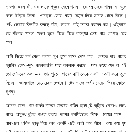
তারপর করল কী, এক লাফে পুকুরে নেমে পড়ল। কোমর থেকে গামছা না খুলে
জলে বিছিয়ে দিলো। গামছাটা ডোবা মাত্র দুহাত দিয়ে সামনে টেনে নিলো।
দেখি ভেতরে কিলবিল করছে বাটা, মৌরলা, কই আরো কতসব মাছ। এইভাবে
চার-পাঁচবার গামছা ফেলে তুলে নিতে নিতে রাজ্যের ছোট মাছ যোগাড় হয়ে
গেল।
আমি বিয়ের ফর্দ থেকে অবাক মুখ তুলে মাকে দেখে যাই। দেখতে পাই মায়ের
প্রাচীন চোখে-মুখে রূপকাহিনির মায়া ঝকঝক করছে। মনে হচ্ছে যেন বা এই
তো সেদিনের কথা – মা তার পুরনো পানের বাটা থেকে একটা একটা করে তুলে
নিচ্ছে। আলগোছে নেড়েচেড়ে দেখছে। টের পাচ্ছে জর্দার চেয়েও প্রিয় কোনো
সুগন্ধ।
অনেক রাতে গোলপার্কের ব্যস্ত রাস্তায় গাড়ির হুটোপুটি জুড়িয়ে গেলেও মাঝে
মাঝে অসুস্থ হুন্টার ধাওয়া করছে পাশের হসপিটালের দিকে। মায়ের পাশে –
মাঝখানে খানিক ছাড় দিয়ে আর একটি খাটে আমি আর সীমা। শুয়ে শুয়ে ঘুম