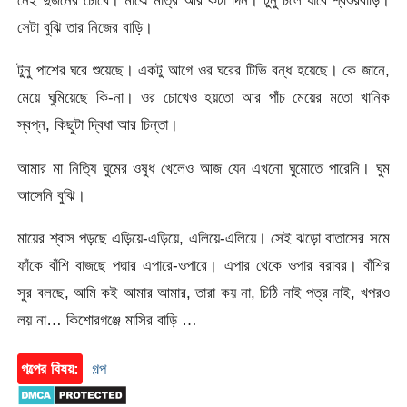
নেই দুজনের চোখে। মাঝে মাত্র আর কটা দিন। টুনু চলে যাবে শ্বশুরবাড়ি।
সেটা বুঝি তার নিজের বাড়ি।
টুনু পাশের ঘরে শুয়েছে। একটু আগে ওর ঘরের টিভি বন্ধ হয়েছে। কে জানে,
মেয়ে ঘুমিয়েছে কি-না। ওর চোখেও হয়তো আর পাঁচ মেয়ের মতো খানিক
স্বপ্ন, কিছুটা দ্বিধা আর চিন্তা।
আমার মা নিত্যি ঘুমের ওষুধ খেলেও আজ যেন এখনো ঘুমোতে পারেনি। ঘুম
আসেনি বুঝি।
মায়ের শ্বাস পড়ছে এড়িয়ে-এড়িয়ে, এলিয়ে-এলিয়ে। সেই ঝড়ো বাতাসের সমে
ফাঁকে বাঁশি বাজছে পদ্মার এপারে-ওপারে। এপার থেকে ওপার বরাবর। বাঁশির
সুর বলছে, আমি কই আমার আমার, তারা কয় না, চিঠি নাই পত্র নাই, খপরও
লয় না… কিশোরগঞ্জে মাসির বাড়ি …
গল্পের বিষয়:
গল্প