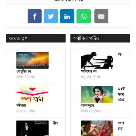
আরও গল্প
সর্বাধিক পঠিত
বউ
গোধূলির রঙ
অফিসের বস
এপ্রিল 7, 2019
জানু. 23, 2018
একটি
সত্য
ঘটনা
নদীনামা
অবলম্বনে
জুলাই 16, 2020
আগস্ট 12, 2017
নীল
বাসর
রাত