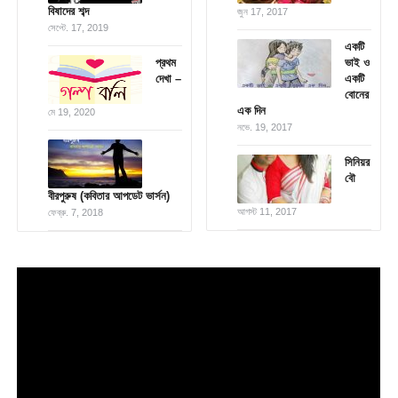
বিষাদের শব্দ
জুন 17, 2017
সেপ্টে. 17, 2019
একটি
প্রথম
ভাই ও
দেখা –
একটি
বোনের
এক দিন
মে 19, 2020
নভে. 19, 2017
সিনিয়র
বৌ
বীরপুরুষ (কবিতার আপডেট ভার্সন)
আগস্ট 11, 2017
ফেব্রু. 7, 2018