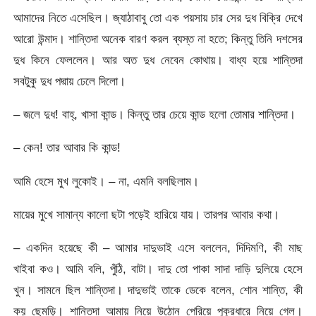
আমাদের নিতে এসেছিল। জ্যাঠাবাবু তো এক পয়সায় চার সের দুধ বিক্রি দেখে
আরো উন্মাদ। শান্তিদা অনেক বারণ করল ব্যস্ত না হতে; কিন্তু তিনি দশসের
দুধ কিনে ফেললেন। আর অত দুধ নেবেন কোথায়। বাধ্য হয়ে শান্তিদা
সবটুকু দুধ পদ্মায় ঢেলে দিলো।
– জলে দুধ! বাহ্, খাসা কান্ড। কিন্তু তার চেয়ে কান্ড হলো তোমার শান্তিদা।
– কেন! তার আবার কি কান্ড!
আমি হেসে মুখ লুকোই। – না, এমনি বলছিলাম।
মায়ের মুখে সামান্য কালো ছটা পড়েই হারিয়ে যায়। তারপর আবার কথা।
– একদিন হয়েছে কী – আমার দাদুভাই এসে বললেন, দিদিমণি, কী মাছ
খাইবা কও। আমি বলি, পুঁঠি, বাটা। দাদু তো পাকা সাদা দাড়ি দুলিয়ে হেসে
খুন। সামনে ছিল শান্তিদা। দাদুভাই তাকে ডেকে বলেন, শোন শান্তি, কী
কয় ছেমড়ি। শান্তিদা আমায় নিয়ে উঠোন পেরিয়ে পুকুরধারে নিয়ে গেল।