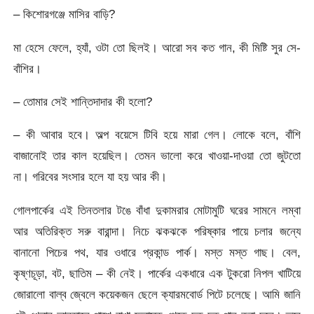
– কিশোরগঞ্জে মাসির বাড়ি?
মা হেসে ফেলে, হ্যাঁ, ওটা তো ছিলই। আরো সব কত গান, কী মিষ্টি সুর সে-
বাঁশির।
– তোমার সেই শান্তিদাদার কী হলো?
– কী আবার হবে। অল্প বয়েসে টিবি হয়ে মারা গেল। লোকে বলে, বাঁশি
বাজানোই তার কাল হয়েছিল। তেমন ভালো করে খাওয়া-দাওয়া তো জুটতো
না। গরিবের সংসার হলে যা হয় আর কী।
গোলপার্কের এই তিনতলার টঙে বাঁধা দুকামরার মোটামুটি ঘরের সামনে লম্বা
আর অতিরিক্ত সরু বারান্দা। নিচে ঝকঝকে পরিষ্কার পায়ে চলার জন্যে
বানানো পিচের পথ, যার ওধারে প্রকান্ড পার্ক। মস্ত মস্ত গাছ। বেল,
কৃষ্ণচূড়া, বট, ছাতিম – কী নেই। পার্কের একধারে এক টুকরো নিপল খাটিয়ে
জোরালো বাল্ব জ্বেলে কয়েকজন ছেলে ক্যারমবোর্ড পিটে চলেছে। আমি জানি