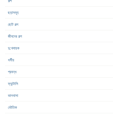
গল্প
ছড়াসমূহ
ছোট গল্প
জীবনের গল্প
দু:খদায়ক
ধর্মীয়
প্রবন্ধ
ফ্যান্টাসি
ভালবাসা
ভৌতিক