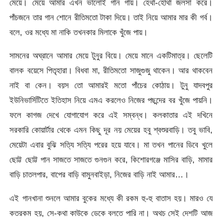
মেয়ে। মেয়ে আমার এখন ভালোই গান গায়। হেথা-হোথা জলসা করে।
পাঁচজনে তার গান শোনে রীতিমতো টাকা দিয়ে। তাই নিয়ে আমার মার কী গর্ব।
বলে, ওর মধ্যে মা নাকি তখনকার মিলাকে খুঁজে পায়।
সামনের অঘ্রানে আমার মেয়ে টুনুর বিয়ে। মেয়ে মানে একটিমাত্র। ছেলেটি
বালক বয়েসে পিতৃহারা। বিধবা মা, রীতিমতো সাজুগুজু থাকেন। আর থাকবেন
নাই বা কেন। বয়স তো আমারই মতো পাঁচের কোঠায়। টুনু যাদবপুর
ইউনিভার্সিটিতে ইতিহাস নিয়ে এমএ করলেও নিজের পছন্দের বর খুঁজে পায়নি।
ফলে কাগজ দেখে যোগাযোগ করে এই সম্বন্ধ। কলকাতার এই দখিনে
সরকারি কোয়ার্টার থেকে এমন কিছু দূর নয় মেয়ের হবু শ্বশুরবাড়ি। তবু ভাবি,
মেয়েটা এবার বুঝি সত্যি সত্যি পরের হয়ে যাবে। মা তখন পানের ডিবে খুলে
ছোট্ট ছোট্ট পান সাজতে সাজতে গুনগুন করে, কিশোরগঞ্জে মাসির বাড়ি, মামার
বাড়ি চাতলপার, বাপের বাড়ি বামুনবাইড়া, নিজের বাড়ি নাই আমার…।
এই গানখানা শুনলে আমার বুকের মধ্যে কী রকম হু-হু বাতাস হয়। মারও যে
কতরকম হয়, সে-কথা কাউকে ডেকে বলতে পারি না। অথচ সেই দেশটি আজ