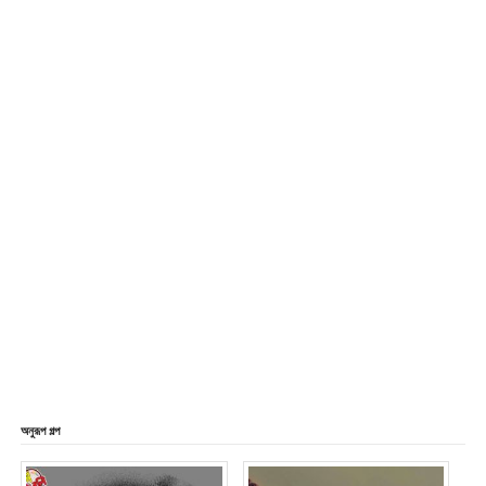
অনুরূপ গল্প