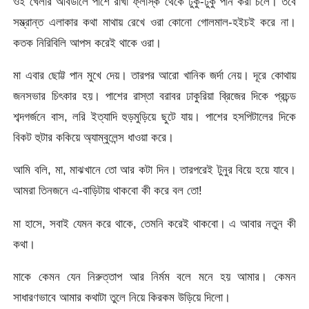
ওই খেলার আবডালে পাশে রাখা ফ্লাস্ক থেকে ঢুকু-ঢুকু পান করা চলে। তবে
সম্ভ্রান্ত এলাকার কথা মাথায় রেখে ওরা কোনো গোলমাল-হইচই করে না।
কতক নিরিবিলি আপস করেই থাকে ওরা।
মা এবার ছোট্ট পান মুখে দেয়। তারপর আরো খানিক জর্দা নেয়। দূরে কোথায়
জনসভার চিৎকার হয়। পাশের রাস্তা বরাবর ঢাকুরিয়া ব্রিজের দিকে প্রচন্ড
শব্দগর্জনে বাস, লরি ইত্যাদি হুড়মুড়িয়ে ছুটে যায়। পাশের হসপিটালের দিকে
বিকট হুটার ককিয়ে অ্যাম্বুলেন্স ধাওয়া করে।
আমি বলি, মা, মাঝখানে তো আর কটা দিন। তারপরেই টুনুর বিয়ে হয়ে যাবে।
আমরা তিনজনে এ-বাড়িটায় থাকবো কী করে বল তো!
মা হাসে, সবাই যেমন করে থাকে, তেমনি করেই থাকবো। এ আবার নতুন কী
কথা।
মাকে কেমন যেন নিরুত্তাপ আর নির্মম বলে মনে হয় আমার। কেমন
সাধারণভাবে আমার কথাটা তুলে নিয়ে কিরকম উড়িয়ে দিলো।