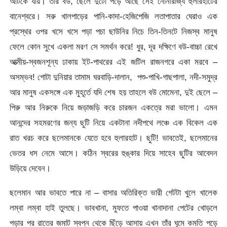
আটকে যায়। তার বউ, ছেলে দুটো পড়ে আছে সেই নোনারাজ্য হুলারহাটের
বানেশ্বরে। সরু খালপাড়ের পানি-কাদা-হেজিপেজি লতাপাতার ঘেরাও এক
প্রস্থের ওপর খসে খসে পড়া পচা ছাউনির নিচে তিন-তিনটে নিজস্ব মানুষ
ফেলে কোন সুখে একলা মরণ সে সমর্থন করে! ধুর, দূর দক্ষিণে বউ-বাচ্চা রেখে
আত্মীয়-স্বজনশূন্য ঢাকায় ইট-পাথরের এই জটিল রাজনগরে একা মরবে –
অসম্ভব! গোটা দুনিয়ার তামাম ঘরবাড়ি-দালান, পশু-পাখি-গাছপালা, নদী-সমুদ্র
আর মানুষ একসঙ্গে এক মুহূর্তে যদি শেষ হয় তাহলে বউ মোমেনা, দুই ছেলে –
পিরু আর নিরুকে নিয়ে জড়াজড়ি করে চারজন একত্রে মরা ভালো। এমন
আনন্দের সহমরণের জন্য ছুটি নিয়ে একটানা নদীপথে লঞ্চে এক বিকেল এক
রাত খরচ করে ছলেমানকে যেতে হবে হুলারহাট। ছুটি! ভাবতেই, ছলেমানের
ভেতর ধস নেমে আসে। কঠিন স্বরের হুঙ্কার দিয়ে সাহেব ছুটির আবেদন
উড়িয়ে দেবেন।
ছলেমান আর ভাবতে পারে না – বাসার অতিরিক্ত ভারী গেটটা খুলে খালেক
লম্বা লম্বা হাই তুলছে। ভাবখানা, মুফতে পাওয়া খানাদানা পেটের খোড়লে
পড়ার পর রাতের জমাট স্বপ্ন থেকে ছিঁড়ে আসায় এখন তাঁর ঘুমে কমতি পড়ে