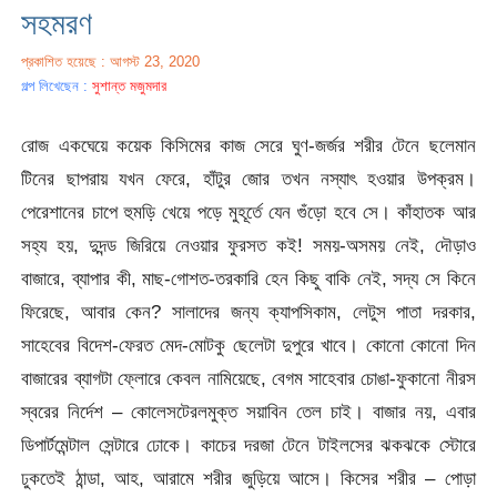
সহমরণ
প্রকাশিত হয়েছে : আগস্ট 23, 2020
গল্প লিখেছেন :
সুশান্ত মজুমদার
রোজ একঘেয়ে কয়েক কিসিমের কাজ সেরে ঘুণ-জর্জর শরীর টেনে ছলেমান
টিনের ছাপরায় যখন ফেরে, হাঁটুর জোর তখন নস্যাৎ হওয়ার উপক্রম।
পেরেশানের চাপে হুমড়ি খেয়ে পড়ে মুহূর্তে যেন গুঁড়ো হবে সে। কাঁহাতক আর
সহ্য হয়, দুদন্ড জিরিয়ে নেওয়ার ফুরসত কই! সময়-অসময় নেই, দৌড়াও
বাজারে, ব্যাপার কী, মাছ-গোশত-তরকারি হেন কিছু বাকি নেই, সদ্য সে কিনে
ফিরেছে, আবার কেন? সালাদের জন্য ক্যাপসিকাম, লেটুস পাতা দরকার,
সাহেবের বিদেশ-ফেরত মেদ-মোটকু ছেলেটা দুপুরে খাবে। কোনো কোনো দিন
বাজারের ব্যাগটা ফ্লোরে কেবল নামিয়েছে, বেগম সাহেবার চোঙা-ফুকানো নীরস
স্বরের নির্দেশ – কোলেসটেরলমুক্ত সয়াবিন তেল চাই। বাজার নয়, এবার
ডিপার্টমেন্টাল সেন্টারে ঢোকে। কাচের দরজা টেনে টাইলসের ঝকঝকে স্টোরে
ঢুকতেই ঠান্ডা, আহ, আরামে শরীর জুড়িয়ে আসে। কিসের শরীর – পোড়া