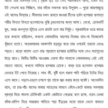
আদৌ তার নামগন্ধ নেই। ট্রাক দুই ইট সেই পয়লাকালে আনা, এখন ওই
ইট শেওলা ধরে পিচ্ছিল, তার ফাঁকে লকলক করে উলুঘাস – পুরো জায়গাজুড়ে
ওই ঘাসের বিস্তার। সীমানার দখল রাখতে জংধরা টিনের দুর্বল ছাপরায় ক্লান্ত
শরীর টানতে টানতে ছলেমানের বুঝি দন্ডভোগের জন্য আসা। দেখো, চোখভর্তি
ঘুম, অথচ জনশূন্য ভূঁইয়ে এসে রাতটা চলে যায় নির্ঘুম। প্রথমদিকে ভয়ে কাতর
হয়ে কখনো হারিকেন, কখনো মোমবাতির আলোয় নিজের হাত-পা নিজেকেই
খুঁজতে হতো। অন্ধকারময় আকাশটা হুড়মুড় করে তার ওপরেই হয়তো ভেঙে
পড়বে। ঝড়ো বাতাস এলে তার প্রতাপে ছাপরার ছাউনির সঙ্গে সেও মহাশূন্যে
উড়ে যাবে। কিটির কিটির আওয়াজ তোলা দাঁত শানানো পোকামাকড় ধেই ধেই
নাচতে নাচতে, কখনো লাফিয়ে ছাপরায় ঢোকে। বাধ্য হয়ে ছলেমান ছাপরার
ভেতরে ইট পেতে নিয়েছে। লাভ কী, বৃষ্টি হলে ময়লা পানি গড়িয়ে ইটের নিচে
এসে জমে। নড়লে-চড়লে চপচপ শব্দ তাকে জব্দ করার জন্য যথেষ্ট। অনেকদিন
বাদে, তা চার-পাঁচ মাসের মাথায় সাহেবের সামনে কেঁদে-কেটে থাকার সমস্যার
ব্যাখ্যা দিয়ে পাতলা চৌকিখাট একটা জোটাতে পেরেছে বলে রক্ষে, নচেৎ ভেজা
কাঁথা-বালিশ নিয়ে সারারাত পানিতে পড়া ইঁদুরের মতো তাকে ভেসে থাকতে