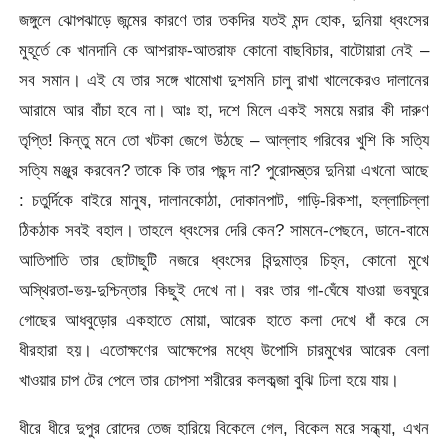
জঙ্গুলে ঝোপঝাড়ে জন্মের কারণে তার তকদির যতই মন্দ হোক, দুনিয়া ধ্বংসের
মুহূর্তে কে খানদানি কে আশরাফ-আতরাফ কোনো বাছবিচার, বাটোয়ারা নেই –
সব সমান। এই যে তার সঙ্গে খামোখা দুশমনি চালু রাখা খালেকেরও দালানের
আরামে আর বাঁচা হবে না। আঃ হা, দশে মিলে একই সময়ে মরার কী দারুণ
তৃপ্তি! কিন্তু মনে তো খটকা জেগে উঠছে – আল্লাহ গরিবের খুশি কি সত্যি
সত্যি মঞ্জুর করবেন? তাকে কি তার পছন্দ না? পুরোদস্ত্তর দুনিয়া এখনো আছে
: চতুর্দিকে বাইরে মানুষ, দালানকোঠা, দোকানপাট, গাড়ি-রিকশা, হল্লাচিল্লা
ঠিকঠাক সবই বহাল। তাহলে ধ্বংসের দেরি কেন? সামনে-পেছনে, ডানে-বামে
আতিপাতি তার ছোটাছুটি নজরে ধ্বংসের বিন্দুমাত্র চিহ্ন, কোনো মুখে
অস্থিরতা-ভয়-দুশ্চিন্তার কিছুই দেখে না। বরং তার গা-ঘেঁষে যাওয়া ভবঘুরে
গোছের আধবুড়োর একহাতে মোয়া, আরেক হাতে কলা দেখে ধাঁ করে সে
ধীরহারা হয়। এতোক্ষণের আক্ষেপের মধ্যে উপোসি চারমুখের আরেক বেলা
খাওয়ার চাপ টের পেলে তার চোপসা শরীরের কলকব্জা বুঝি ঢিলা হয়ে যায়।
ধীরে ধীরে দুপুর রোদের তেজ হারিয়ে বিকেলে গেল, বিকেল মরে সন্ধ্যা, এখন