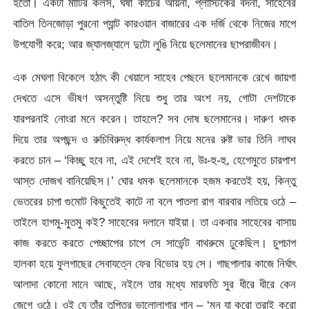
হতো। একটা মাটির কলস, ঘষা কাচের আয়না, প্লাস্টিকের বদনা, সাহেবের
বাতিল তিনজোড়া পুরনো প্যান্ট কারওয়ান বাজারের এক দর্জি থেকে নিজের মাপে
উপযোগী করে; আর জ্যালজ্যালে দুটো লুঙি নিয়ে ছলেমানের ছাপরাজীবন।
এক মেঘলা বিকেলে হঠাৎ কী খেয়ালে সাহেব পেছনে ছলেমানকে রেখে জায়গা
দেখতে এসে ভীষণ অসন্তুষ্টি নিয়ে শুধু তার অংশ নয়, গোটা দেশটাকে
যারপরনাই নোংরা মনে করেন। তাহলে? সব দোষ ছলেমানের। দারুণ ধমক
দিয়ে তার অপছন্দ ও রুচিবিরুদ্ধ কার্যকলাপ নিয়ে মনের রুষ্ট ভার তিনি লাঘব
করতে চান – ‘কিচ্ছু হবে না, এই দেশেই হবে না, উঃ-হু-হু, হেগেমুতে চারপাশ
আস্ত দোজখ বানিয়েছিস।’ ঘোর ধমক ছলেমানকে হজম করতেই হয়, কিন্তু
ভেতরের চাপা গুমোট কিছুতেই কাটে না বলে পাতলা রাগ বারবার লতিয়ে ওঠে –
তাইলে হাগমু-মুতমু কই? সাহেবের দলানে যাইয়া। তা একবার সাহেবের বাসায়
কাজ করতে করতে পেচ্ছাপের চাপে সে সার্ভেন্ট বাথরুমে ঢুকেছিল। চুপচাপ
হালকা হয়ে ফুলগাছের সেবাযত্নে ফের বিভোর হয় সে। গাছপালার কাজে নির্ঘাৎ
আলাদা কোনো মানে আছে, নইলে তার মধ্যে মারফতি সুর ধীরে ধীরে কেন
জেগে ওঠে। ওই যে তাঁর তৃপ্তির ভালোলাগার গান – ‘মন যা করো তরাই করো