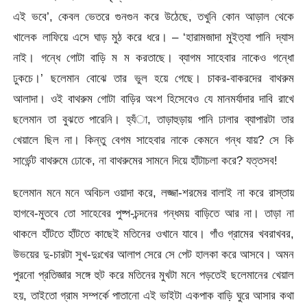
এই ভবে’, কেবল ভেতরে গুনগুন করে উঠেছে, তখুনি কোন আড়াল থেকে
খালেক লাফিয়ে এসে ঘাড় মুঠ করে ধরে। – ‘হারামজাদা মুইত্যা পানি দ্যাস
নাই। গন্ধে গোটা বাড়ি ম ম করতাছে। ব্যাগম সাহেবার নাকেও গন্ধো
ঢুকচে।’ ছলেমান বোঝে তার ভুল হয়ে গেছে। চাকর-বাকরদের বাথরুম
আলাদা। ওই বাথরুম গোটা বাড়ির অংশ হিসেবেও যে মানমর্যাদার দাবি রাখে
ছলেমান তা বুঝতে পারেনি। হ্যঁা, তাড়াহুড়ায় পানি ঢালার ব্যাপারটা তার
খেয়ালে ছিল না। কিন্তু বেগম সাহেবার নাকে কেমনে গন্ধ যায়? সে কি
সার্ভেন্ট বাথরুমে ঢোকে, না বাথরুমের সামনে দিয়ে হাঁটাচলা করে? যত্তসব!
ছলেমান মনে মনে অবিচল ওয়াদা করে, লজ্জা-শরমের বালাই না করে রাস্তায়
হাগবে-মুতবে তো সাহেবের পুষ্প-চন্দনের গন্ধময় বাড়িতে আর না। তাড়া না
থাকলে হাঁটতে হাঁটতে কাছেই মতিনের ওখানে যাবে। গাঁও গ্রামের খবরাখবর,
উভয়ের দু-চারটা সুখ-দুঃখের আলাপ সেরে সে পেট হালকা করে আসবে। অমন
পুরনো প্রতিজ্ঞার সঙ্গে হুট করে মতিনের মুখটা মনে পড়তেই ছলেমানের খেয়াল
হয়, তাইতো গ্রাম সম্পর্কে পাতানো এই ভাইটা একপাক বাড়ি ঘুরে আসার কথা