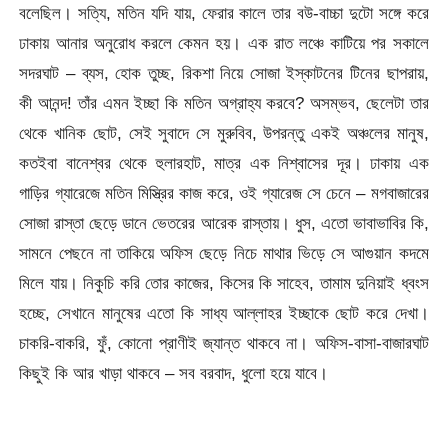
বলেছিল। সত্যি, মতিন যদি যায়, ফেরার কালে তার বউ-বাচ্চা দুটো সঙ্গে করে
ঢাকায় আনার অনুরোধ করলে কেমন হয়। এক রাত লঞ্চে কাটিয়ে পর সকালে
সদরঘাট – ব্যস, হোক তুচ্ছ, রিকশা নিয়ে সোজা ইস্কাটনের টিনের ছাপরায়,
কী আনন্দ! তাঁর এমন ইচ্ছা কি মতিন অগ্রাহ্য করবে? অসম্ভব, ছেলেটা তার
থেকে খানিক ছোট, সেই সুবাদে সে মুরুবিব, উপরন্তু একই অঞ্চলের মানুষ,
কতইবা বানেশ্বর থেকে হুলারহাট, মাত্র এক নিশ্বাসের দূর। ঢাকায় এক
গাড়ির গ্যারেজে মতিন মিস্ত্রির কাজ করে, ওই গ্যারেজ সে চেনে – মগবাজারের
সোজা রাস্তা ছেড়ে ডানে ভেতরের আরেক রাস্তায়। ধুস, এতো ভাবাভাবির কি,
সামনে পেছনে না তাকিয়ে অফিস ছেড়ে নিচে মাথার ভিড়ে সে আগুয়ান কদমে
মিলে যায়। নিকুচি করি তোর কাজের, কিসের কি সাহেব, তামাম দুনিয়াই ধ্বংস
হচ্ছে, সেখানে মানুষের এতো কি সাধ্য আল্লাহর ইচ্ছাকে ছোট করে দেখা।
চাকরি-বাকরি, ফুঁ, কোনো প্রাণীই জ্যান্ত থাকবে না। অফিস-বাসা-বাজারঘাট
কিছুই কি আর খাড়া থাকবে – সব বরবাদ, ধুলো হয়ে যাবে।