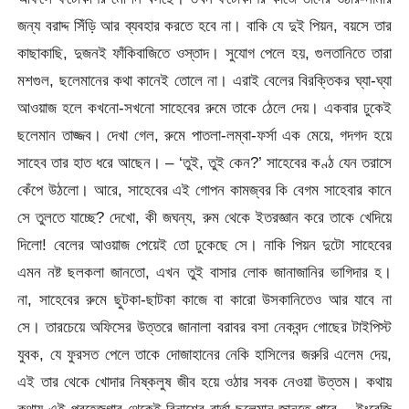
জন্য বরাদ্দ সিঁড়ি আর ব্যবহার করতে হবে না। বাকি যে দুই পিয়ন, বয়সে তার
কাছাকাছি, দুজনই ফাঁকিবাজিতে ওস্তাদ। সুযোগ পেলে হয়, গুলতানিতে তারা
মশগুল, ছলেমানের কথা কানেই তোলে না। এরাই বেলের বিরক্তিকর ঘ্যা-ঘ্যা
আওয়াজ হলে কখনো-সখনো সাহেবের রুমে তাকে ঠেলে দেয়। একবার ঢুকেই
ছলেমান তাজ্জব। দেখা গেল, রুমে পাতলা-লম্বা-ফর্সা এক মেয়ে, গদগদ হয়ে
সাহেব তার হাত ধরে আছেন। – ‘তুই, তুই কেন?’ সাহেবের কণ্ঠ যেন তরাসে
কেঁপে উঠলো। আরে, সাহেবের এই গোপন কামজ্বর কি বেগম সাহেবার কানে
সে তুলতে যাচ্ছে? দেখো, কী জঘন্য, রুম থেকে ইতরজ্ঞান করে তাকে খেদিয়ে
দিলো! বেলের আওয়াজ পেয়েই তো ঢুকেছে সে। নাকি পিয়ন দুটো সাহেবের
এমন নষ্ট ছলকলা জানতো, এখন তুই বাসার লোক জানাজানির ভাগিদার হ।
না, সাহেবের রুমে ছুটকা-ছাটকা কাজে বা কারো উসকানিতেও আর যাবে না
সে। তারচেয়ে অফিসের উত্তরে জানালা বরাবর বসা নেকবন্দ গোছের টাইপিস্ট
যুবক, যে ফুরসত পেলে তাকে দোজাহানের নেকি হাসিলের জরুরি এলেম দেয়,
এই তার থেকে খোদার নিষ্কলুষ জীব হয়ে ওঠার সবক নেওয়া উত্তম। কথায়