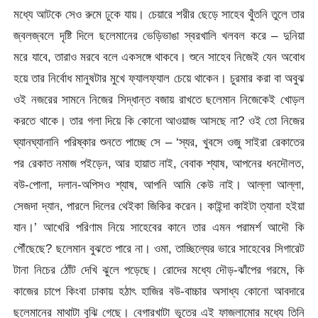
মধ্যে আটকে সেও রুমে ঢুকে যায়। চেয়ারে শরীর ছেড়ে সাহেব থুঁতনি তুলে তার
জ্বলজ্বলে দৃষ্টি দিলে ছলেমানের ভেড়িভাঙা স্বরখালি খলবল করে – দুনিয়া
মরে যাবে, তারাও মরবে বলে একসঙ্গে থাকবে। শুনে সাহেব নিজেই যেন অবোধ
হয়ে তার নির্বোধ মানুষটার মুখে ফ্যালফ্যাল চেয়ে থাকেন। চুরমার করা বা অবুঝ
ওই নজরের সামনে নিজের সিদ্ধান্ত বজায় রাখতে ছলেমান নিজেকেই খোড়ল
করতে থাকে। তার গলা দিয়ে কি কোনো আওয়াজ আসছে না? ওই তো নিজের
ঘ্যানঘ্যানানি পরিষ্কার শুনতে পাচ্ছে সে – ‘স্যর, খুবসে ওজু সাইরা রেকাতের
পর রেকাত নমাজ পইড়েন, আর হায়াত নাই, বেবাক শ্যাষ, আপনের ধনদৌলত,
বউ-পোলা, দলান-অপিসও শ্যাষ, আপনি আমি কেউ নাই। আল্লা আল্লা,
সেজদা দ্যান, পারলে দিলের থেইকা জিকির করেন। কাইন্দা কাইটা ত্যানা হইয়া
যান।’ আখেরি পরিণাম নিয়ে সাহেবের কানে তার এমন পরামর্শ আদৌ কি
পৌঁছেছে? ছলেমান বুঝতে পারে না। ওমা, তাচ্ছিল্যের ভারে সাহেবের সিগারেট
টানা নিচের ঠোঁট দেখি ঝুলে পড়েছে। রোদের মধ্যে দৌড়-ঝাঁপের গরমে, কি
কাজের চাপে কিংবা ঢাকায় হঠাৎ হাজির বউ-বাচ্চার অসাধ্য কোনো আবদারে
ছলেমানের মাথাটা বুঝি গেছে। বেগারখাটা ভূতের এই ফাজলামোর মধ্যে তিনি