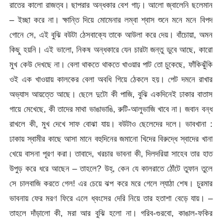
রাতের কালো রাজত্ব। ছাপরার অন্ধকার বেশ গাঢ়। আলো জ্বালেনি ছলেমান
– ইচ্ছা করে না। ক্ষান্তি দিয়ে মোমেনার লম্বা শ্বাস শুনে মনে মনে বিপদ
গোনে সে, এই বুঝি বউটা ঠেসবাক্যে তাকে আউলা করে দেয়। বাঁচোয়া, অমন
কিছু হয়নি। এই ভালো, নিকষ অন্ধকারে যেন চারটা জন্তু ডুবে আছে, কারো
মুখ কেউ দেখছে না। বেলা থাকতে থাকতে খাওয়ার পাট তো চুকেছে, ফাঁকিঝুঁকি
ওই এক খাওয়ায় কালকের বেলা অবধি গিয়ে ঠেকলে হয়। পেট দমনে রাখার
অভ্যাস আয়ত্তে আছে। ছেলে দুটো কী পাজি, বুঝি একদিনেই ঢাকার বাতাস
গায়ে মেখেছে, কী তাদের মাথা ভাঙাভাঙি, রুটি-আলুভাজি খাবে না। জবান বন্ধ
রাখলে কী, মুখ দেখে সাফ বোঝা যায়। বউটাও ছেলেদের দলে। ভাবখানা :
ঢাকায় স্বামীর কাছে আসা মানে বহুদিনের জমানো খিদের বিরুদ্ধে স্বাদের খানা
খেয়ে বাসনা পূরণ করা। তাবাদে, খরচার ভাবনা কী, দিলদরিয়া সাহেব তার হাত
উপুড় করে ধরে আছেন – তাহলে? উহ্, কেন যে কালরাতে ঠোঁটে তুফান তুলে
সে চালবাজি করতে গেল! এর চেয়ে ঝপ করে মরে গেলে ল্যাঠা শেষ। চুরমার
ভাবনায় ফের মরণ ফিরে এলে ধ্বংসের দেরি নিয়ে তার হতাশা বেড়ে যায়। –
তাহলে দাঁড়ালো কী, মরা আর বুঝি হলো না। গরিব-গুরবো, কাঙাল-ফকির