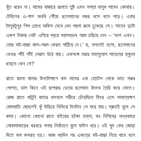
খুঁত ধরেন না। দামের বাজারে অল্পতে তুষ্ট এমন সস্তা মানুষ পাবেন কোথায়।
টেবিলের এ-পাশ অবধি পৌঁছে ছলেমানের নজর খসে খসে পড়ে। এবার
টালুরটুলুর শিশু চোখে অফিস দেখে যেন পয়লা রুমে ঢুকেছে সে। সাহেব দুটো
একশ টাকার নোট এগিয়ে স্বরে যথাসম্ভব গরম চড়িয়ে দেন – ‘ভাগ এখন।
তোর বউ-বাচ্চা কাল-পরশু ফেরত পাঠিয়ে দে।’ হু, বললেই হলো, ছলেমানের
ভেতর শাঁই শাঁই দেয়াল উঠে যায়। একসঙ্গে মরার মহাসুযোগ সাহেবের হুকুমে
ছাড়বে কেন সে?
রাতে রমনা থানার উলটোপাশে কম দামের এক হোটেল থেকে ভাত গরুর
গোশত, ডাল কিনে ওই ছাপরার ভেতর ছলেমান উৎসব তৈরি করে ফেলে।
রোজ রাতে খাটুনি কাতর খসখসে শরীরে চৌহদ্দিতে ফিরে এসে সামান্যক্ষণ
মোমবাতি জ্বেলেই ফুঁ উড়িয়ে নিভিয়ে টানটান সে শুয়ে যায়। দ্রুতই ঘুমে সে
কাদা। কোনো কোনো রাতে বাইরের হটকা হল্লা, ঘন নিশ্ছিদ্র অন্ধকারে
পোকামাকড়ের খরখরে গলার নির্যাতনে ঘুমে ফাটল ধরে। ওই ঘুম ফের জোড়া
দিতে কম কসরত হয়। আজ বহুদিন পর একত্রে বউ-বাচ্চা নিয়ে খাবে বলে