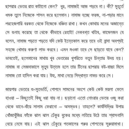
ছাপরার ভেতর রাত কাটানো কেন? ধুর, নামাজই আজ পড়বে না। কী? মুহূর্তে
ধমক তুলে নিজেকে শাসন করে ছলেমান। নামাজ হচ্ছে ফরজ, না-পড়ার মানে
পরহেজগারি বরকত থেকে নিজেকে বঞ্চিত রাখা। কখন কোথায় মনের অজান্তে
সে গুনাহ করেছে তা থেকে কীভাবে রেহাই! নেকবখ্ত খতিব, কামেলজন যে
বলেন, নামাজ পড়তে পড়তে যদি কেউ ইন্তেকাল করে তবে ওই বান্দা অবশ্যই
সহজে খোদার করুণা লাভ করবে। এমন মওকা তবে সে ছাড়তে যাবে কেন?
ভাবতেই, ছলেমানের মাথায় খুব ভেতরের খুপরিতে নতুন চিন্তার উদয় হয়।
নামাজ বা সেজদাকালে মৃত্যু উত্তম হলে তার টিনের ছাপরায় বউ-বাচ্চা মিলে
নামাজ তো হাসিল করা যায়। উহু, মাথা নেড়ে সিদ্ধান্ত নাকচ করে সে।
জায়গার ভেতরে গু-মুতভর্তি, গোপনে সামনের অংশে কেউ কেউ ময়লা ফেলে
হাওয়া – কিছুতেই কিছু ধরা যায় না। ছড়ানো এতো নোংরার ভেতর ওজু করা
থেকে ডানে-বাঁয়ে সালাম ফেরানো – অসম্ভব। তাহলে? কার্যসিদ্ধির উপায়
খোঁজাখুঁজির ফাঁকে ঝাল ঝাল ঢেঁকুর বুকের মধ্যে লতিয়ে উঠে তার শ্বাসনালি
বেয়ে নেমে যায়। এই ঝাল ঢেঁকুরে গতকালের গরুর গোশতের সুরুয়ামাখা।