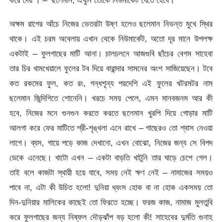
করে দেয় । – ‘ছলেমান, এখুনি তোকে নিউমার্কেট যেতে হেবে।’
অক্ষম রাগের আঁচে নিজের ভেতরটা উষ্ণ হলেও ছলেমান নিভন্ত মুখে স্থির
থাকে। এই চরম অবেলায় এখান থেকে নিউমার্কেট, অতো দূর মানে উপলক্ষ
একটাই – ফুলগাছের মাটি আনা। চালচলনে আজগুবি ছাঁচের বেগম সাহেবা
তার চির খামখেয়ালে ফুলের টব দিয়ে বারান্দার সামনের অংশ সাজিয়েছেন। টবে
কত রকমের ফুল, কত রং, গন্ধশূন্য পরদেশি এই ফুলের খটরমটর নাম
ছলেমান জিন্দিগিতে শোনেনি। খরচে সময় পেলে, এমন মানবজনম আর কী
হবে, নিজের মনে গুনগুন করতে করতে ছলেমান খুরপি দিয়ে গোড়ার মাটি
আলগা করে ফের মাটিতে শ্রী-শৃঙ্খলা এনে রাখে – গাছেরও তো শ্বাস নেওয়া
লাগে। ব্যস, গায়ে পড়ে কাজ দেখানো, এখন বোঝো, নিজের জন্য সে বিপদ
ডেকে এনেছে। খাটো এখন – একটা বাড়তি খাটুনি তার ঘাড়ে চেপে গেল।
তাই বলে কাজটা স্থায়ী হয়ে যাবে, সময় নেই ক্ষণ নেই – নামাজের সময়ও
পাবে না, এটা কী উচিত হলো! দুনিয়া ধ্বংস হোক বা না হোক একসময় তো
দিন-দুনিয়ার মালিকের কাছেই তো ফিরতে হচ্ছে। ফরজ কাজ, নামাজ মুলতুবি
করে ফুলগাছের জন্য নিষ্ফল দৌড়ঝাঁপ বড় হলো কী! সাহেবের দুর্মতি গুনাহ