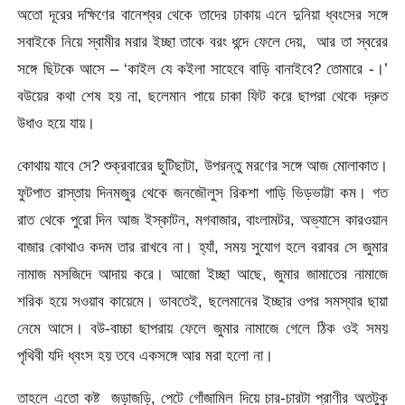
অতো দূরের দক্ষিণের বানেশ্বর থেকে তাদের ঢাকায় এনে দুনিয়া ধ্বংসের সঙ্গে
সবাইকে নিয়ে স্বামীর মরার ইচ্ছা তাকে বরং ধন্দে ফেলে দেয়, আর তা স্বরের
সঙ্গে ছিটকে আসে – ‘কাইল যে কইলা সাহেবে বাড়ি বানাইবে? তোমারে -।’
বউয়ের কথা শেষ হয় না, ছলেমান পায়ে চাকা ফিট করে ছাপরা থেকে দ্রুত
উধাও হয়ে যায়।
কোথায় যাবে সে? শুক্রবারের ছুটিছাটা, উপরন্তু মরণের সঙ্গে আজ মোলাকাত।
ফুটপাত রাস্তায় দিনমজুর থেকে জনজৌলুস রিকশা গাড়ি ভিড়ভাট্টা কম। গত
রাত থেকে পুরো দিন আজ ইস্কাটন, মগবাজার, বাংলামটর, অভ্যাসে কারওয়ান
বাজার কোথাও কদম তার রাখবে না। হ্যাঁ, সময় সুযোগ হলে বরাবর সে জুমার
নামাজ মসজিদে আদায় করে। আজো ইচ্ছা আছে, জুমার জামাতের নামাজে
শরিক হয়ে সওয়াব কায়েমে। ভাবতেই, ছলেমানের ইচ্ছার ওপর সমস্যার ছায়া
নেমে আসে। বউ-বাচ্চা ছাপরায় ফেলে জুমার নামাজে গেলে ঠিক ওই সময়
পৃথিবী যদি ধ্বংস হয় তবে একসঙ্গে আর মরা হলো না।
তাহলে এতো কষ্ট জড়াজড়ি, পেটে গোঁজামিল দিয়ে চার-চারটা প্রাণীর অতটুকু