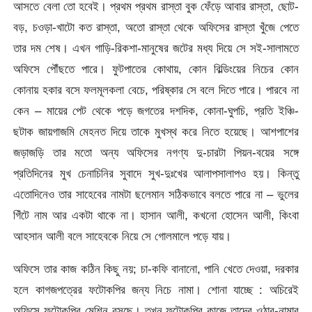
আসতে বেলা তো হবেই। প্রথম প্রথম রাস্তা বুক ফেঁড়ে আবার রাস্তা, ছোট-
বড়, চওড়া-খাটো কত রাস্তা, অতো রাস্তা থেকে অফিসের রাস্তা খুঁজে পেতে
তার দম শেষ। এখন গাড়ি-রিকশা-মানুষের জটের মধ্য দিয়ে সে সই-সালামতে
অফিসে পৌঁছতে পারে। ফুটপাতের কোথায়, কোন বিল্ডিংয়ের নিচের কোন
কোনায় হকার বসে ফলমূলকলা বেচে, পরিষ্কার সে বলে দিতে পারে। পারবে না
কেন – মায়ের পেট থেকে পড়ে জগতের দশদিক, কোনা-ঘুপচি, প্রতি ইঞ্চি-
ছটাক জায়গাজমি মেহনত দিয়ে তাকে মুখস্থ করে নিতে হয়েছে। আশপাশের
জড়াজড়ি তার মতো অন্য অফিসের নগণ্য দু-চারটা পিয়ন-বয়ের সঙ্গে
প্রতিদিনের মুখ চেনাচিনির সুবাদে সুখ-দুঃখের আলাপসালাপও হয়। কিন্তু
এতোদিনেও তার সাহেবের নামটা ছলেমান সঠিকভাবে বলতে পারে না – ভুলের
গিঁটে নাম আর একটা থাকে না। হাসান আলী, কখনো হোসেন আলী, কিংবা
আহসান আলী বলে সাহেবকে নিয়ে সে গোলমালে পড়ে যায়।
অফিসে তার কাজ কঠিন কিছু নয়; চা-কফি বানানো, পানি খেতে দেওয়া, দরকার
হলে কাগজপত্রের ফটোকপির জন্য নিচে নামা। শোনা যাচ্ছে : অচিরেই
অফিসে ফটোকপির মেশিন বসছে। তখন ফটোকপির কাজে তাদের ওঠার-নামার