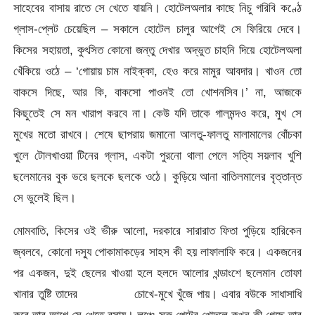
সাহেবের বাসায় রাতে সে খেতে যায়নি। হোটেলঅলার কাছে নিচু গরিবি কণ্ঠে
গ্লাস-প্লেট চেয়েছিল – সকালে হোটেল চালুর আগেই সে ফিরিয়ে দেবে।
কিসের সহায়তা, কুৎসিত কোনো জন্তু দেখার অদ্ভুত চাহনি দিয়ে হোটেলঅলা
খেঁকিয়ে ওঠে – ‘গোয়ায় চাম নাইক্কা, হেও করে মামুর আবদার। খাওন তো
বাকসে দিছে, আর কি, বাকসো পাওনই তো খোশনসিব।’ না, আজকে
কিছুতেই সে মন খারাপ করবে না। কেউ যদি তাকে গালমন্দও করে, মুখ সে
মুখের মতো রাখবে। শেষে ছাপরায় জমানো আলতু-ফালতু মালামালের বোঁচকা
খুলে টোলখাওয়া টিনের গ্লাস, একটা পুরনো থালা পেলে সত্যি সয়লাব খুশি
ছলেমানের বুক ভরে ছলকে ছলকে ওঠে। কুড়িয়ে আনা বাতিলমালের বৃত্তান্ত
সে ভুলেই ছিল।
মোমবাতি, কিসের ওই ভীরু আলো, দরকারে সারারাত ফিতা পুড়িয়ে হারিকেন
জ্বলবে, কোনো দস্যু পোকামাকড়ের সাহস কী হয় লাফালাফি করে। একজনের
পর একজন, দুই ছেলের খাওয়া হলে হলদে আলোর খন্ডাংশে ছলেমান তোফা
খানার তুষ্টি তাদের চোখে-মুখে খুঁজে পায়। এবার বউকে সাধাসাধি