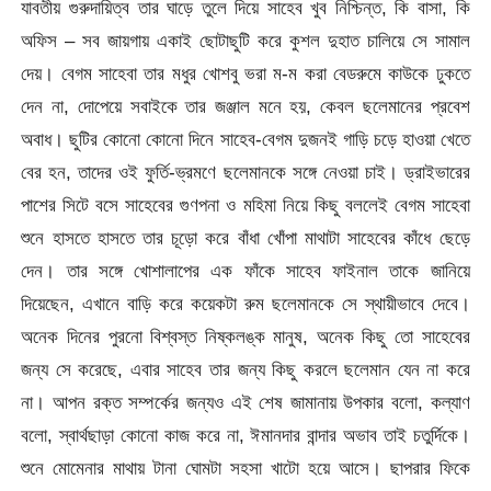
যাবতীয় গুরুদায়িত্ব তার ঘাড়ে তুলে দিয়ে সাহেব খুব নিশ্চিন্ত, কি বাসা, কি
অফিস – সব জায়গায় একাই ছোটাছুটি করে কুশল দুহাত চালিয়ে সে সামাল
দেয়। বেগম সাহেবা তার মধুর খোশবু ভরা ম-ম করা বেডরুমে কাউকে ঢুকতে
দেন না, দোপেয়ে সবাইকে তার জঞ্জাল মনে হয়, কেবল ছলেমানের প্রবেশ
অবাধ। ছুটির কোনো কোনো দিনে সাহেব-বেগম দুজনই গাড়ি চড়ে হাওয়া খেতে
বের হন, তাদের ওই ফুর্তি-ভ্রমণে ছলেমানকে সঙ্গে নেওয়া চাই। ড্রাইভারের
পাশের সিটে বসে সাহেবের গুণপনা ও মহিমা নিয়ে কিছু বললেই বেগম সাহেবা
শুনে হাসতে হাসতে তার চূড়ো করে বাঁধা খোঁপা মাথাটা সাহেবের কাঁধে ছেড়ে
দেন। তার সঙ্গে খোশালাপের এক ফাঁকে সাহেব ফাইনাল তাকে জানিয়ে
দিয়েছেন, এখানে বাড়ি করে কয়েকটা রুম ছলেমানকে সে স্থায়ীভাবে দেবে।
অনেক দিনের পুরনো বিশ্বস্ত নিষ্কলঙ্ক মানুষ, অনেক কিছু তো সাহেবের
জন্য সে করেছে, এবার সাহেব তার জন্য কিছু করলে ছলেমান যেন না করে
না। আপন রক্ত সম্পর্কের জন্যও এই শেষ জামানায় উপকার বলো, কল্যাণ
বলো, স্বার্থছাড়া কোনো কাজ করে না, ঈমানদার বান্দার অভাব তাই চতুর্দিকে।
শুনে মোমেনার মাথায় টানা ঘোমটা সহসা খাটো হয়ে আসে। ছাপরার ফিকে