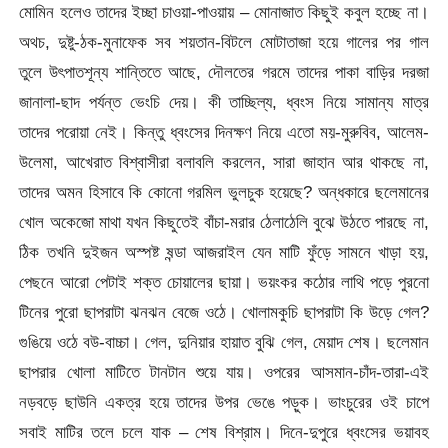
মোমিন হলেও তাদের ইচ্ছা চাওয়া-পাওয়ায় – মোনাজাত কিছুই কবুল হচ্ছে না।
অথচ, দুষ্টু-ঠক-মুনাফেক সব শয়তান-বিটলে মোটাতাজা হয়ে গালের পর গাল
তুলে উৎপাতশূন্য শান্তিতে আছে, দৌলতের গরমে তাদের পাকা বাড়ির দরজা
জানালা-ছাদ পর্যন্ত ভেংচি দেয়। কী তাচ্ছিল্য, ধ্বংস নিয়ে সামান্য মাত্র
তাদের পরোয়া নেই। কিন্তু ধ্বংসের দিনক্ষণ নিয়ে এতো ময়-মুরুবিব, আলেম-
উলেমা, আখেরাত বিশ্বাসীরা বলাবলি করলেন, সারা জাহান আর থাকছে না,
তাদের অমন হিসাবে কি কোনো গরমিল ভুলচুক হয়েছে? অন্ধকারে ছলেমানের
খোল অকেজো মাথা যখন কিছুতেই বাঁচা-মরার ঠেলাঠেলি বুঝে উঠতে পারছে না,
ঠিক তখনি দুইজন অস্পষ্ট ষন্ডা আজরাইল যেন মাটি ফুঁড়ে সামনে খাড়া হয়,
পেছনে আরো পেটাই শক্ত চোয়ালের ছায়া। ভয়ংকর কঠোর লাথি পড়ে পুরনো
টিনের পুরো ছাপরাটা ঝনঝন বেজে ওঠে। খোলামকুচি ছাপরাটা কি উড়ে গেল?
গুঙিয়ে ওঠে বউ-বাচ্চা। গেল, দুনিয়ার হায়াত বুঝি গেল, মেয়াদ শেষ। ছলেমান
ছাপরার খোলা মাটিতে টানটান শুয়ে যায়। ওপরের আসমান-চাঁদ-তারা-এই
নড়বড়ে ছাউনি একত্র হয়ে তাদের উপর ভেঙে পড়ুক। ভাংচুরের ওই চাপে
সবাই মাটির তলে চলে যাক – শেষ বিশ্রাম। দিনে-দুপুরে ধ্বংসের ভয়াবহ