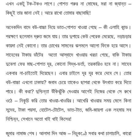
এখন একটু টক-টকও লাগে। গোশত গরুর না মোষের, মরা না জ্যান্ত –
কিছুই তার জানা নেই। আরে রাখো তোমার বাছাবাছি!
অনেকদিন বাদে বউ-বাচ্চা নিয়ে ভাত-গোশত খাওয়া গেছে – কী এলাহি কান্ড।
পরক্ষণে ছলেমান দ্রুত জমে যায়। তার দুপায়ে কেউ পেরেক মেরেছে, নড়াচড়ার
কায়দা নেই কোনো। তার চোখের সামনের ঝলমলে আলো ফিকে হয়ে আসে।
সাহেবের টাকায় ডাঁটের অতো আস্বাদে খাওয়ায় খরচা গেছে, বাকি টাকায়
দুবেলা ফের মাছ-গোশত দূর, কোনো সিদ্ধ-ভর্তা, তরকারিও হবে না। সাহেব
একবার না-চাইতেই দিয়েছেন। এবার চাইলে দূর দূর করে দেবে সে। তোর
বউ-বাচ্চা এখনো ঢাকায়? জবাব চেয়ে তাকেও ছাপরা থেকে উৎখাত করে দিতে
পারে। কী করা? দুশ্চিন্তা উঁকিঝুঁকি দেওয়ার আগেই নিজের থেকে সে রুখে
ওঠে – নিকুচি করি তোর খাওয়া-খাওয়ির। আখেরি খাওয়ার সময় মেলে কিনা
সন্দেহ, টাকা পয়সা, হোটেল-টোটেল, ভাত-টাত, জমি-জায়গা এক লহমায় সব
নিশ্চিহ্ন, সেখানে অতো খাই খাই কিসের!
জুমার নামাজ শেষ। আলাদা দিন আজ – নিচুকণ্ঠে সবার কথা চালাচালি, কারো