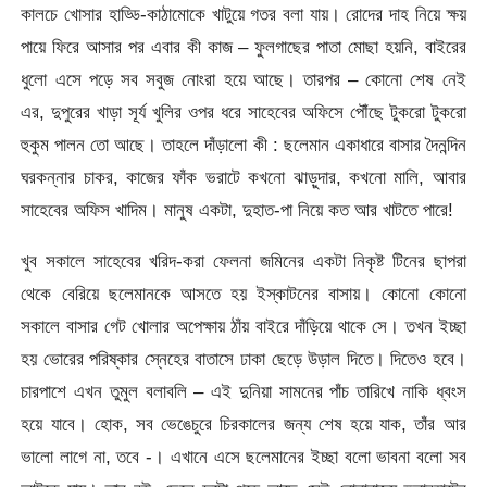
কালচে খোসার হাড্ডি-কাঠামোকে খাটুয়ে গতর বলা যায়। রোদের দাহ নিয়ে ক্ষয়
পায়ে ফিরে আসার পর এবার কী কাজ – ফুলগাছের পাতা মোছা হয়নি, বাইরের
ধুলো এসে পড়ে সব সবুজ নোংরা হয়ে আছে। তারপর – কোনো শেষ নেই
এর, দুপুরের খাড়া সূর্য খুলির ওপর ধরে সাহেবের অফিসে পৌঁছে টুকরো টুকরো
হুকুম পালন তো আছে। তাহলে দাঁড়ালো কী : ছলেমান একাধারে বাসার দৈনন্দিন
ঘরকন্নার চাকর, কাজের ফাঁক ভরাটে কখনো ঝাড়ুদার, কখনো মালি, আবার
সাহেবের অফিস খাদিম। মানুষ একটা, দুহাত-পা নিয়ে কত আর খাটতে পারে!
খুব সকালে সাহেবের খরিদ-করা ফেলনা জমিনের একটা নিকৃষ্ট টিনের ছাপরা
থেকে বেরিয়ে ছলেমানকে আসতে হয় ইস্কাটনের বাসায়। কোনো কোনো
সকালে বাসার গেট খোলার অপেক্ষায় ঠাঁয় বাইরে দাঁড়িয়ে থাকে সে। তখন ইচ্ছা
হয় ভোরের পরিষ্কার স্নেহের বাতাসে ঢাকা ছেড়ে উড়াল দিতে। দিতেও হবে।
চারপাশে এখন তুমুল বলাবলি – এই দুনিয়া সামনের পাঁচ তারিখে নাকি ধ্বংস
হয়ে যাবে। হোক, সব ভেঙেচুরে চিরকালের জন্য শেষ হয়ে যাক, তাঁর আর
ভালো লাগে না, তবে -। এখানে এসে ছলেমানের ইচ্ছা বলো ভাবনা বলো সব