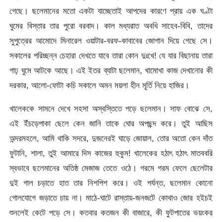
গেছে। ছলেমানের মতো একটা যাচ্ছেতাই আপদের কারণে প্রায় এক ঘণ্টা
ঘুমের বিস্তার তার পুরো বরবাদ। কাল মধ্যরাত অবধি সাহেব-বিবি, তাদের
সুপুত্রের আমোদে মিনারেল ওয়াটার-বরফ-কাবাবের জোগান দিয়ে গেছে সে।
সকালের পরিচ্ছন্ন চেহারা দেখতে যাবে তারা কোন দুঃখে! যে যার বিছানায় তারা
গাঢ় ঘুমে আটকে আছে। এই ইতর ব্যাটা ছলেমান, খামোখা কাজ দেখানোর কী
দরকার, আলো-ফোটা কচি সকালে অমন ময়লা হীন মূর্তি নিয়ে হাজির।
খালেককে সামনে দেখে সহসা অস্বস্তিতে পড়ে ছলেমান। সাফ বোঝে সে,
এই ইঁচড়েপাকা ছেলে কেন জানি তাকে ঘোর অপছন্দ করে। তুই আছিস
অন্দরমহলে, আমি থাকি সদরে, দুজনেরই ঘাড়ে জোয়াল, তোর অতো কেন দাঁত
ফুটানি, শালা, তুই আমারে দিস কাজের হুকুম! খালেকের হঠাৎ হঠাৎ মাতববরি
স্বভাবে ছলেমানের অতিষ্ঠ মেজাজ তেতে ওঠে। গরমে গরম ফেলে ছেলেটার
দুই গাল চড়াতে হাত তার নিশপিশ করে। ওই পর্যন্ত, ছলেমান কোনো
গোলযোগে জড়াতে চায় না। মাঠে-ঘাটে রাস্তায়-জনজটে কোথাও জোর হইচই
শুনলেই কেটে পড়ে সে। কতবার কতজন কী বাজারে, কী ফুটপাতের ভয়ংকর