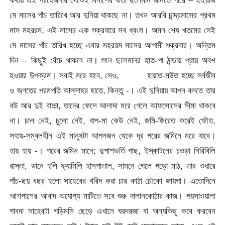
কথায় এই পরহেজগার থেকেই বিনাশের বার্তা ছলেমান জানতে পারে – ইংরেজি
মে মাসের পাঁচ তারিখে আর দুনিয়া থাকছে না। তখন আরবি চান্দ্রমাসের প্রথম
মাস মহররম, এই মাসের এক শুক্রবারে সব ধ্বংস। অমন শেষ খতমের সেই
মে মাসের পাঁচ তারিখ হচ্ছে এবার মহররম মাসের আগামী শুক্রবার। অন্তিম
দিন – কিছুই বেঁচে থাকবে না। শুনে ছলেমানর হাত-পা ঠান্ডায় প্রায় অবশ
হওয়ার উপক্রম। সবাই মরে যাবে, সেও, হায়াত-মউত হচ্ছে সর্বজীব
ও জগতের পরমপতি আল্লাহর হাতে, কিন্তু -। এই দুনিয়ায় আপন বলতে তার
বউ আর দুই বাচ্চা, তাদের ফেলে আলাদা মরে গেলে আফসোসের সীমা থাকবে
না। চাল নেই, চুলো নেই, বাপ-মা কেউ নেই, জমি-জিরেত করেই ফৌত,
সহায়-সম্বলহীন এই মানুষটা আপনজন থেকে দূর পরের জমিনে মরে যাবে।
হায় হায় -। পরের জমিন মানে; দুপাশভর্তি গাছ, ইস্কাটনের চওড়া নিরিবিলি
রাস্তা, ডানে হলি ফ্যামিলি হাসপাতাল, সামনে গেলে পড়ো মাঠ, তার ওধারে
পাঁচ-ছয় বছর হলো সাহেবের খরিদ করা চার কাঠা চৌকো জায়গা। এতোদিনে
আশপাশের আবাদ অযোগ্য মাটিতে সবে শুরু দালানকোঠার কাজ। পয়সাওয়ালা
গাবদা সাহেবটা গড়িমসি ছেড়ে এখানে ঘরদরজা বা অন্যকিছু কবে করবেন