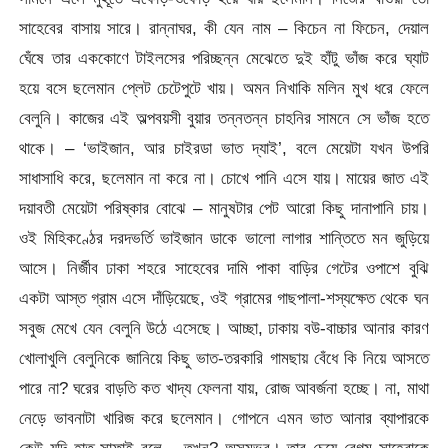
সাহেবের বাসায় সারে। রান্নাঘর, কী যেন নাম – কিচেন না ফিচেন, দেয়াল
ঘেঁষে তার এককোণে টাইলসের পরিচ্ছন্ন মেঝেতে দুই হাঁটু ভাঁজ করে ঘ্যাট
হয়ে বসে ছলেমান প্লেট চেটেপুটে খায়। অমন নিখাকি মলিন মুখ ধরে ফেলে
বেলুনি। কাজের এই অল্পবয়সী বুয়ার তন্নতন্ন চাহনির সামনে সে ভাঁজ হতে
থাকে। – ‘ভাইজান, আর চাইরডা ভাত দ্যাই’, বলে মেয়েটা যখন উপরি
সাধাসাধি করে, ছলেমান না করে না। চোখে পানি এসে যায়। মায়ের জাত এই
দয়াবতী মেয়েটা পরিষ্কার বোঝে – মানুষটার পেট আরো কিছু দানাপানি চায়।
ওই মিহিকণ্ঠের দরদভর্তি ভাইজান ডাকে ভালো লাগার শান্তিতে মন জুড়িয়ে
আসে। নির্জীব ঢাকা শহরে সাহেবের দামি পাকা বাড়ির গেটের ওপাশে বুঝি
একটা আস্ত গ্রাম এসে দাঁড়িয়েছে, ওই গ্রামের গাছপালা-শস্যক্ষেত থেকে ঘন
সবুজ মেখে যেন বেলুনি উঠে এসেছে। আচ্ছা, ঢাকায় বউ-বাচ্চার আনার কারণ
খোলাখুলি বেলুনিকে জানিয়ে কিছু ভাত-তরকারি গামছায় বেঁধে কি নিয়ে আসতে
পারে না? ঘরের বাড়তি কত খাদ্য ফেলনা যায়, রোজ আবর্জনা হচ্ছে। না, মাথা
নেড়ে ভাবনাটা খারিজ করে ছলেমান। গোপনে এমন ভাত আনার ব্যাপারকে