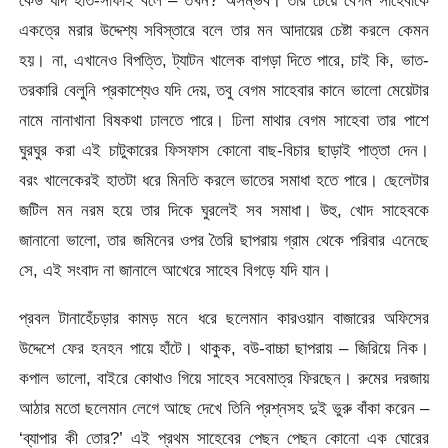
কেউ যদি হাত-সাফাই বলে – তখন? অসম্ভব। তার চেয়ে বেগম সাহেবাকে
একত্রে মরার উদ্দেশ্য সবিস্তারে বলে তার মন আদায়ের চেষ্টা করলে কেমন
হয়। না, এখানেও বিপত্তি, ট্যাটন খালেক বাগড়া দিতে পারে, চাই কি, ভাত-
তরকারি বেলুনি প্রকাশ্যেও যদি দেয়, তবু বেগম সাহেবার কানে ভালো মেয়েটার
নামে নানাখানা বিষকথা ঢালতে পারে। ঢিলা মাথার বেগম সাহেবা তার পাশে
ঘুরঘুর করা এই চাটুকারের ফিসফাস কোনো বাছ-বিচার ছাড়াই পাত্তা দেন।
বরং খালেকেরই হাতটা ধরে মিনতি করলে ভাতের সমাধা হতে পারে। ছেলেটার
জটিল মন নরম হয়ে তার দিকে ঘুরলেই সব সমাধা। উহু, খোদ সাহেবকে
জানানো ভালো, তার জমিনের ওপর তৈরি ছাপরায় গ্রাম থেকে পরিবার এনেছে
সে, এই সংবাদ না জানালে আখেরে সাহেব বিগড়ে যদি যান।
প্রবল টানাহেঁচড়ার কামড় মনে ধরে ছলেমান কারওয়ান বাজারের অফিসের
উদ্দেশে ফের হনহন পায়ে হাঁটে। থাকুক, বউ-বাচ্চা ছাপরায় – জিরিয়ে নিক।
কপাল ভালো, বাইরে কোথাও গিয়ে সাহেব সবেমাত্র ফিরছেন। রুমের দরজায়
আঠার মতো ছলেমান লেগে আছে দেখে তিনি প্রশ্নসহ দুই ভুরু বাঁকা করেন –
‘ব্যাপার কী তোর?’ এই প্রথম সাহেবের পেছন পেছন কোনো এক ঘোরের