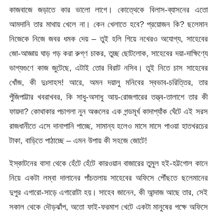
কাজবাজে জড়াতে কার ভালো লাগে। কোত্থেকে বিলাস-ব্যাসনের এতো
আমদানি তার মাথায় খেলে না। কেন খেলাতে হবে? প্রয়োজন কি? ছলেমান
নিজেকে নিজে জবর ধমক দেয় – তুই হলি গিয়ে নখেরও অযোগ্য, সাহেবের
জো-আজ্ঞায় ঘাড় গড় করা রুগ্ণ চাকর, তুচ্ছ ছোটলোক, সাহেবের দয়া-দাক্ষিণ্যে
ভাগ্যগুণে কাজ জুটেছে, এটাই তোর বিরাট নসিব। তুই নিতে চাস সাহেবের
খোঁজ, কী দুঃসাহস! আরে, অমন দয়ালু মনিবের স্বভাব-চরিত্তির, তার
পুঁজিপাট্টার খবরাখবর, কি সাধু-অসাধু আয়-রোজগারের তত্ত্ব-তালাশে তার কী
ফায়দা? কোথাকার পচাগলা নুন অঞ্চলের এক গন্ডমূর্খ কাদাপ্যাঁক ঘেঁটে এই সরস
রাজধানীতে এসে দানাপানি পাচ্ছে, সামান্য হলেও মাসে মাসে পাওয়া হাতখরচের
টাকা, বাড়িতে পাঠাচ্ছে – এমন উপায় কী সহজে জোটে!
ইস্কাটনের বাসা থেকে হেঁটে হেঁটে কারওয়ান বাজারের তুমুল হই-হট্টগোল কানে
নিয়ে একটা লম্বা দালানের পাঁচতলায় সাহেবের অফিসে পৌঁছতে ছলেমানের
দুপুর এগারো-সাড়ে এগারোটা হয়। সাহেব জানেন, কী আন্দাজ আছে তার, সেই
সকাল থেকে দৌড়ঝাঁপ, অতো ফাই-ফরমাশ খেটে একটা মানুষের পক্ষে অফিসে