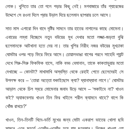
লোক। খুশিতে তার তো গলে পড়ার কিছু নেই। মগবাজারে তাঁর গ্যারেজের
উদ্দেশে সে রওনা দিলে প্রায় উড়াল দিয়ে ছলেমান ছাপরায় চলে আসে।
সাত মাস এগারো দিন বাদে দৃষ্টির সামনে তার হাতের নাগালের কাছে মোমেনা।
এবারের লম্বা বিচ্ছেদে নতুন বউয়ের মুখ দেখার মতো লজ্জা-জড়তা বুঝি
ছলেমানকে আটখানা হতে দেয় না। তার খুশির নিরীহ নজর বউয়ের মুখঢাকা
ঘোমটার ওপর পড়ে ফিরে ফিরে আসে। চোয়ালভাঙা বাপের পরনে সাহেবি প্যান্ট
দেখে পিরু-সিরু ফিকফিক হাসে, নাকি বড্ড বেমানান, তাকে কাকতাড়ুয়ার মতো
দেখাচ্ছে – কোনটা? মাখামাখি অস্বস্তি থেকে রেহাই পেতে ছেলেদেরই সে
উপলক্ষ করে – ‘তোরা অত্তো শুকাইছোস ক্যা? ঘ্যানাঘ্যানা লাগে।’ ঘোমটার
আড়াল থেকে চিল স্বরে মোমেনার জবাব উড়ে আসে – ‘শুকাইবে না? খাওন
কই? অ্যাকবেলার খাওন তিন ফির খাইলে শরীল ক্যামনে থাহে? বাপে কি
খোঁজ রাখচে?’
খাওন, তিন-তিনটি খিদে-ভর্তি মুখের জন্য মোটা একরাশ ভাতের খোলা ছবি
সামনে এলে মুহূর্তে এফোঁড়-ওফোঁড় হয়ে যায় ছলেমান। নিজের খাওয়া তো