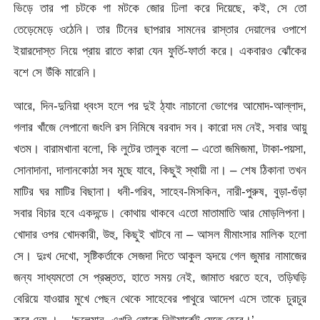
ভিড়ে তার পা চটকে গা মটকে জোর ঢিলা করে দিয়েছে, কই, সে তো
তেড়েমেড়ে ওঠেনি। তার টিনের ছাপরার সামনের রাস্তার দেয়ালের ওপাশে
ইয়ারদোস্ত নিয়ে প্রায় রাতে কারা যেন ফুর্তি-ফার্তা করে। একবারও ঝোঁকের
বশে সে উঁকি মারেনি।
আরে, দিন-দুনিয়া ধ্বংস হলে পর দুই ঠ্যাং নাচানো ভোগের আমোদ-আল্লাদ,
গলার খাঁজে লেপানো জংলি রস নিমিষে বরবাদ সব। কারো দম নেই, সবার আয়ু
খতম। বারামখানা বলো, কি লুটের তালুক বলো – এতো জমিজমা, টাকা-পয়সা,
সোনাদানা, দালানকোঠা সব মুছে যাবে, কিছুই স্থায়ী না। – শেষ ঠিকানা তখন
মাটির ঘর মাটির বিছানা। ধনী-গরিব, সাহেব-মিসকিন, নারী-পুরুষ, বুড়া-গুঁড়া
সবার বিচার হবে একদন্ডে। কোথায় থাকবে এতো মাতামাতি আর মোড়লিপনা।
খোদার ওপর খোদকারী, উহু, কিছুই খাটবে না – আসল মীমাংসার মালিক হলো
সে। দুঃখ দেখো, সৃষ্টিকর্তাকে সেজদা দিতে আকুল হৃদয়ে গেল জুমার নামাজের
জন্য সাধ্যমতো সে প্রস্ত্তত, হাতে সময় নেই, জামাত ধরতে হবে, তড়িঘড়ি
বেরিয়ে যাওয়ার মুখে পেছন থেকে সাহেবের পাথুরে আদেশ এসে তাকে চুরচুর