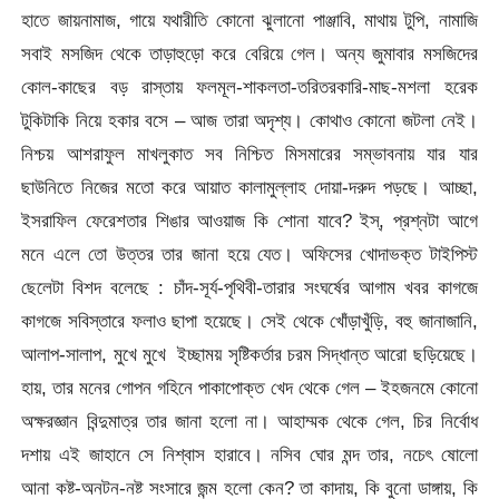
হাতে জায়নামাজ, গায়ে যথারীতি কোনো ঝুলানো পাঞ্জাবি, মাথায় টুপি, নামাজি
সবাই মসজিদ থেকে তাড়াহুড়ো করে বেরিয়ে গেল। অন্য জুমাবার মসজিদের
কোল-কাছের বড় রাস্তায় ফলমূল-শাকলতা-তরিতরকারি-মাছ-মশলা হরেক
টুকিটাকি নিয়ে হকার বসে – আজ তারা অদৃশ্য। কোথাও কোনো জটলা নেই।
নিশ্চয় আশরাফুল মাখলুকাত সব নিশ্চিত মিসমারের সম্ভাবনায় যার যার
ছাউনিতে নিজের মতো করে আয়াত কালামুল্লাহ দোয়া-দরুদ পড়ছে। আচ্ছা,
ইসরাফিল ফেরেশতার শিঙার আওয়াজ কি শোনা যাবে? ইস্, প্রশ্নটা আগে
মনে এলে তো উত্তর তার জানা হয়ে যেত। অফিসের খোদাভক্ত টাইপিস্ট
ছেলেটা বিশদ বলেছে : চাঁদ-সূর্য-পৃথিবী-তারার সংঘর্ষের আগাম খবর কাগজে
কাগজে সবিস্তারে ফলাও ছাপা হয়েছে। সেই থেকে খোঁড়াখুঁড়ি, বহু জানাজানি,
আলাপ-সালাপ, মুখে মুখে ইচ্ছাময় সৃষ্টিকর্তার চরম সিদ্ধান্ত আরো ছড়িয়েছে।
হায়, তার মনের গোপন গহিনে পাকাপোক্ত খেদ থেকে গেল – ইহজনমে কোনো
অক্ষরজ্ঞান বিন্দুমাত্র তার জানা হলো না। আহাম্মক থেকে গেল, চির নির্বোধ
দশায় এই জাহানে সে নিশ্বাস হারাবে। নসিব ঘোর মন্দ তার, নচেৎ ষোলো
আনা কষ্ট-অনটন-নষ্ট সংসারে জন্ম হলো কেন? তা কাদায়, কি বুনো ডাঙ্গায়, কি