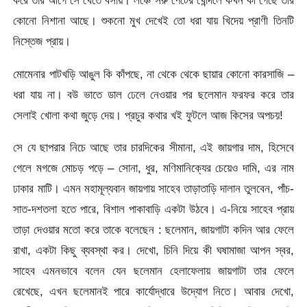
করে তার আগে সে খেতে বসায়। লঞ্চে সরু পেটের খোন্দলে কখন কী গেছে তার
কোনো নিশানা আছে। শুকনো মুখ দেখেই তো ধরা যায় খিদেয় প্রাণী তিনটি
নিস্তেজ প্রায়।
মোমেনার পাটখড়ি আঙুল কি কাঁপছে, না থেকে থেকে ছায়ার কোনো কারসাজি –
ধরা যায় না। বউ ভাতে ডাল ঢেলে নেওয়ার পর ছলেমান ফরফর করে তার
সেলাই খোলা কথা জুড়ে দেয়। প্রচুর কথার খই ফুটলে আজ কিসের অপচয়!
সে যে ছাপরার নিচে আছে তার চারদিকের সীমানা, এই জায়গার দাম, হিসেবে
গেলে মগজে মোচড় পড়ে – সোনা, ধুর, মণিমানিক্যের চেয়েও দামি, এর নাম
ঢাকার মাটি। এমন মহামূল্যবান জায়গায় সাহেব তাড়াতাড়ি দালান তুলবেন, পাঁচ-
সাত-দশতলা হতে পারে, বিশাল পাকাবাড়ি একটা উঠবে। এ-নিয়ে সাহেব প্রায়
তাড়া দেওয়ার মতো করে তাকে বলেছেন : ছলেমান, জায়গাটা কদিন আর ফেলে
রাখা, একটা কিছু ব্যবস্থা কর। দেখো, চিনি দিয়ে কী ঘষামাজা আপন স্বর,
সাহেব এমনভাবে বলেন যেন ছলেমান হেলাফেলায় জায়গাটা তার ফেলে
রেখেছে, এখন ছলেমানই পারে কার্যোদ্ধারে উদ্যোগ নিতে। আবার দেখো,