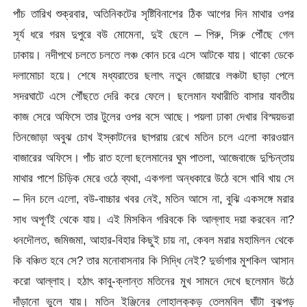
পাঁচ তারিখ শুক্রবার, অতিনিকটের সৃষ্টিবিনাশের ঠিক আগের দিন মাথার ওপর
সূর্য ধরে গরম দুপুরে বউ মোমেনা, দুই ছেলে – পিরু, সিরু পৌঁছে গেল
ঢাকায়। নদীপথে চলতে চলতে লঞ্চ কোন চরে এসে আটকে যায়। থাকো ডেকে
দলামোচা হয়ে। শেষে মধ্যরাতের ছলাৎ নতুন জোয়ারে লঞ্চটা ছাড়া পেলে
সদরঘাটে এসে পৌঁছতে দেরি করে ফেলে। ছলেমান যথারীতি বাসার যাবতীয়
কাজ সেরে অফিসে তার টুলের ওপর বসে আছে। পয়লা ঢাকা দেখার বিস্ময়ভরা
তিনজোড়া অবুঝ চোখ ইস্কাটনের ছাপরায় রেখে মতিন চলে এলো কারওয়ান
বাজারের অফিসে। পাঁচ রাত হলো ছলেমানের ঘুম পাতলা, আজেবাজে দুশ্চিন্তায়
মাথার পাশে চিড়িক মেরে ওঠে ব্যথা, একগলা অন্ধকারে উঠে বসে খাবি খায় সে
– দিন চলে এলো, বউ-বাচ্চার খবর নেই, মতিন আসে না, বুঝি একসঙ্গে মরার
সাধ অপূর্ণই থেকে যায়। এই মিসকিন গরিবকে কি আল্লাহ দয়া করবেন না?
ধনদৌলত, জমিজমা, আহার-বিহার কিছুই চায় না, কেবল মরার মহামিলন থেকে
কি বঞ্চিত হবে সে? তার মনোবাসনার কি সিদ্ধি নেই? দুর্ভাগার মুশকিল আসান
করো আল্লাহ। হঠাৎ কাবু-ক্লান্ত মতিনের মুখ সামনে দেখে ছলেমান উঠে
দাঁড়ানো ভুলে যায়। মতিন ইঞ্জিনের লোহালক্কড় তেলমবিল ঘাঁটা বুঝপড়