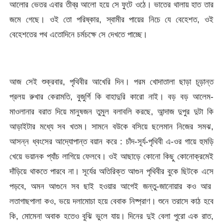
আলোর ভেতর এবার তীব্র আলো হয়ে সে ফুটে ওঠে। ভাতের থালায় হাত তার
জমে গেছে। ওই তো পরিষ্কার, স্বামীর পায়ের নিচে যে বেহেশত, ওই
বেহেশতের পথ এতোদিনে চর্মচক্ষে সে দেখতে পাচ্ছে।
আজ সেই শুক্রবার, পৃথিবীর আখেরি দিন। পরম খোদাতালা ছাড়া চূড়ান্ত
প্রলয় রুখার কেরামতি, বুজুর্গি কি বাহাদুরি কারো নাই। বড় বড় আলেম-
মাওলানার বরাত দিয়ে মানুষজন তুমুল বলাবলি করছে, আন্দাজ দুপুর দুটা কি
আড়াইটার মধ্যে সব খতম। সামনে বউকে বসিয়ে ছলেমান নিজের সমঝ,
আসন্ন ধ্বংসের আদ্যোপান্ত বয়ান করে : চাঁদ-সূর্য-পৃথিবী এ-ওর গায়ে হুমড়ি
খেয়ে ভয়ানক প্যাঁচ লাগিয়ে ফেলবে। ওই আছাড়ে কোনো কিছু কোনোক্রমেই
দাঁড়িয়ে থাকতে পারবে না। সূর্যের অতিরিক্ত আগুন পৃথিবীর বুকে ছিটকে এসে
পড়বে, অমন আগুনে সব ছাই হওয়ার আগেই জন্তু-জানোয়ার কও আর
লতাগাছপালা কও, ভয়ে দলামোচা হয়ে বেবাক নিষ্প্রাণ। শুনে তরাসে কাঠ হবে
কি, মোমেনা অবাক হতেও বুঝি ভুলে যায়। দিনের দুই বেলা পুরো এক রাত,