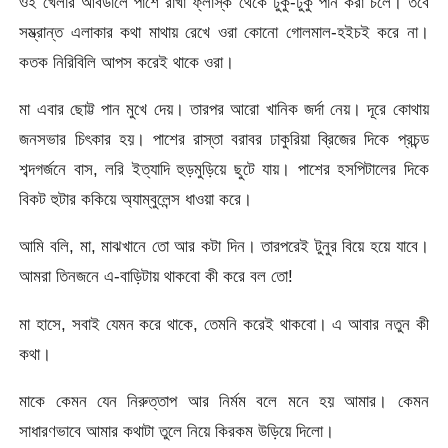
ওই খেলার আবডালে পাশে রাখা ফ্লাস্ক থেকে ঢুকু-ঢুকু পান করা চলে। তবে
সম্ভ্রান্ত এলাকার কথা মাথায় রেখে ওরা কোনো গোলমাল-হইচই করে না।
কতক নিরিবিলি আপস করেই থাকে ওরা।
মা এবার ছোট্ট পান মুখে দেয়। তারপর আরো খানিক জর্দা নেয়। দূরে কোথায়
জনসভার চিৎকার হয়। পাশের রাস্তা বরাবর ঢাকুরিয়া ব্রিজের দিকে প্রচন্ড
শব্দগর্জনে বাস, লরি ইত্যাদি হুড়মুড়িয়ে ছুটে যায়। পাশের হসপিটালের দিকে
বিকট হুটার ককিয়ে অ্যাম্বুলেন্স ধাওয়া করে।
আমি বলি, মা, মাঝখানে তো আর কটা দিন। তারপরেই টুনুর বিয়ে হয়ে যাবে।
আমরা তিনজনে এ-বাড়িটায় থাকবো কী করে বল তো!
মা হাসে, সবাই যেমন করে থাকে, তেমনি করেই থাকবো। এ আবার নতুন কী
কথা।
মাকে কেমন যেন নিরুত্তাপ আর নির্মম বলে মনে হয় আমার। কেমন
সাধারণভাবে আমার কথাটা তুলে নিয়ে কিরকম উড়িয়ে দিলো।