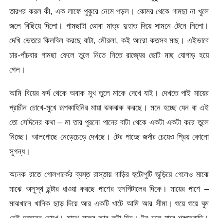
তারপর করল কী, এক লাফে পুকুরে নেমে পড়ল। কোমর থেকে গামছা না খুলে
জলে বিছিয়ে দিলো। গামছাটা ডোবা মাত্র দুহাত দিয়ে সামনে টেনে নিলো।
দেখি ভেতরে কিলবিল করছে বাটা, মৌরলা, কই আরো কতসব মাছ। এইভাবে
চার-পাঁচবার গামছা ফেলে তুলে নিতে নিতে রাজ্যের ছোট মাছ যোগাড় হয়ে
গেল।
আমি বিয়ের ফর্দ থেকে অবাক মুখ তুলে মাকে দেখে যাই। দেখতে পাই মায়ের
প্রাচীন চোখে-মুখে রূপকাহিনির মায়া ঝকঝক করছে। মনে হচ্ছে যেন বা এই
তো সেদিনের কথা – মা তার পুরনো পানের বাটা থেকে একটা একটা করে তুলে
নিচ্ছে। আলগোছে নেড়েচেড়ে দেখছে। টের পাচ্ছে জর্দার চেয়েও প্রিয় কোনো
সুগন্ধ।
অনেক রাতে গোলপার্কের ব্যস্ত রাস্তায় গাড়ির হুটোপুটি জুড়িয়ে গেলেও মাঝে
মাঝে অসুস্থ হুন্টার ধাওয়া করছে পাশের হসপিটালের দিকে। মায়ের পাশে –
মাঝখানে খানিক ছাড় দিয়ে আর একটি খাটে আমি আর সীমা। শুয়ে শুয়ে ঘুম