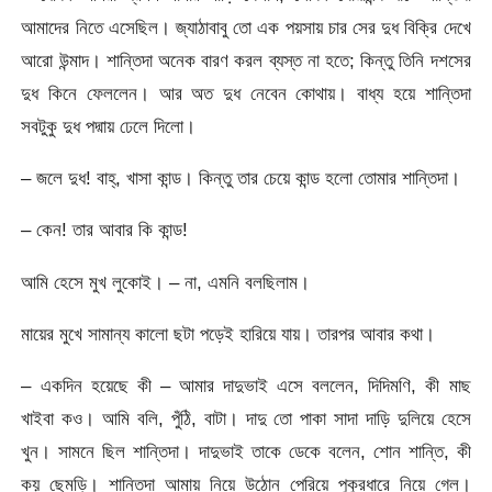
আমাদের নিতে এসেছিল। জ্যাঠাবাবু তো এক পয়সায় চার সের দুধ বিক্রি দেখে
আরো উন্মাদ। শান্তিদা অনেক বারণ করল ব্যস্ত না হতে; কিন্তু তিনি দশসের
দুধ কিনে ফেললেন। আর অত দুধ নেবেন কোথায়। বাধ্য হয়ে শান্তিদা
সবটুকু দুধ পদ্মায় ঢেলে দিলো।
– জলে দুধ! বাহ্, খাসা কান্ড। কিন্তু তার চেয়ে কান্ড হলো তোমার শান্তিদা।
– কেন! তার আবার কি কান্ড!
আমি হেসে মুখ লুকোই। – না, এমনি বলছিলাম।
মায়ের মুখে সামান্য কালো ছটা পড়েই হারিয়ে যায়। তারপর আবার কথা।
– একদিন হয়েছে কী – আমার দাদুভাই এসে বললেন, দিদিমণি, কী মাছ
খাইবা কও। আমি বলি, পুঁঠি, বাটা। দাদু তো পাকা সাদা দাড়ি দুলিয়ে হেসে
খুন। সামনে ছিল শান্তিদা। দাদুভাই তাকে ডেকে বলেন, শোন শান্তি, কী
কয় ছেমড়ি। শান্তিদা আমায় নিয়ে উঠোন পেরিয়ে পুকুরধারে নিয়ে গেল।