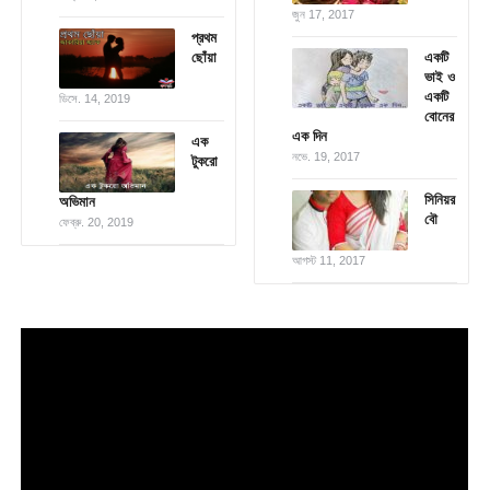
জুন 17, 2017
প্রথম
ছোঁয়া
একটি
ভাই ও
একটি
ডিসে. 14, 2019
বোনের
এক দিন
এক
নভে. 19, 2017
টুকরো
সিনিয়র
অভিমান
বৌ
ফেব্রু. 20, 2019
আগস্ট 11, 2017