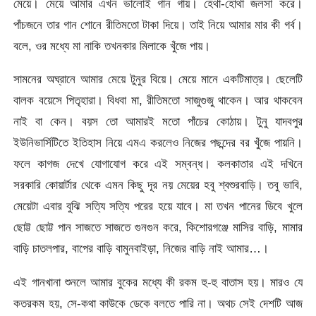
মেয়ে। মেয়ে আমার এখন ভালোই গান গায়। হেথা-হোথা জলসা করে।
পাঁচজনে তার গান শোনে রীতিমতো টাকা দিয়ে। তাই নিয়ে আমার মার কী গর্ব।
বলে, ওর মধ্যে মা নাকি তখনকার মিলাকে খুঁজে পায়।
সামনের অঘ্রানে আমার মেয়ে টুনুর বিয়ে। মেয়ে মানে একটিমাত্র। ছেলেটি
বালক বয়েসে পিতৃহারা। বিধবা মা, রীতিমতো সাজুগুজু থাকেন। আর থাকবেন
নাই বা কেন। বয়স তো আমারই মতো পাঁচের কোঠায়। টুনু যাদবপুর
ইউনিভার্সিটিতে ইতিহাস নিয়ে এমএ করলেও নিজের পছন্দের বর খুঁজে পায়নি।
ফলে কাগজ দেখে যোগাযোগ করে এই সম্বন্ধ। কলকাতার এই দখিনে
সরকারি কোয়ার্টার থেকে এমন কিছু দূর নয় মেয়ের হবু শ্বশুরবাড়ি। তবু ভাবি,
মেয়েটা এবার বুঝি সত্যি সত্যি পরের হয়ে যাবে। মা তখন পানের ডিবে খুলে
ছোট্ট ছোট্ট পান সাজতে সাজতে গুনগুন করে, কিশোরগঞ্জে মাসির বাড়ি, মামার
বাড়ি চাতলপার, বাপের বাড়ি বামুনবাইড়া, নিজের বাড়ি নাই আমার…।
এই গানখানা শুনলে আমার বুকের মধ্যে কী রকম হু-হু বাতাস হয়। মারও যে
কতরকম হয়, সে-কথা কাউকে ডেকে বলতে পারি না। অথচ সেই দেশটি আজ