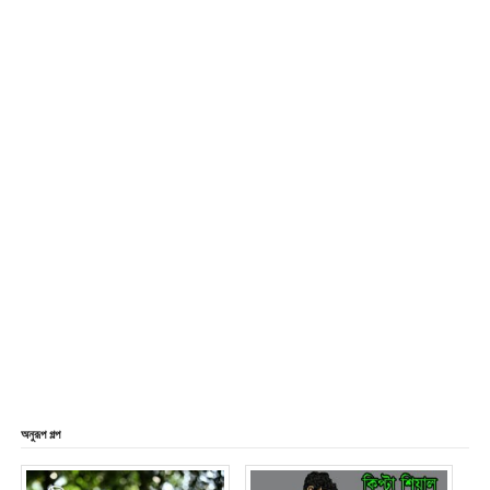
অনুরূপ গল্প