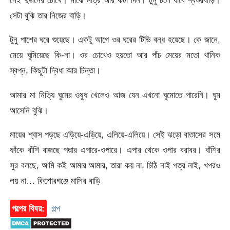
নেই দুজনের চোখে। মাঝে মাত্র আর কটা দিন। টুনু চলে যাবে শ্বশুরবাড়ি।
সেটা বুঝি তার নিজের বাড়ি।
টুনু পাশের ঘরে শুয়েছে। একটু আগে ওর ঘরের টিভি বন্ধ হয়েছে। কে জানে,
মেয়ে ঘুমিয়েছে কি-না। ওর চোখেও হয়তো আর পাঁচ মেয়ের মতো খানিক
স্বপ্ন, কিছুটা দ্বিধা আর চিন্তা।
আমার মা নিত্যি ঘুমের ওষুধ খেলেও আজ যেন এখনো ঘুমোতে পারেনি। ঘুম
আসেনি বুঝি।
মায়ের শ্বাস পড়ছে এড়িয়ে-এড়িয়ে, এলিয়ে-এলিয়ে। সেই ঝড়ো বাতাসের সমে
ফাঁকে বাঁশি বাজছে পদ্মার এপারে-ওপারে। এপার থেকে ওপার বরাবর। বাঁশির
সুর বলছে, আমি কই আমার আমার, তারা কয় না, চিঠি নাই পত্র নাই, খপরও
লয় না… কিশোরগঞ্জে মাসির বাড়ি
গল্পের বিষয়:
গল্প