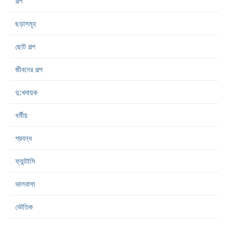
গল্প
ছড়াসমূহ
ছোট গল্প
জীবনের গল্প
দু:খদায়ক
ধর্মীয়
প্রবন্ধ
ফ্যান্টাসি
ভালবাসা
ভৌতিক