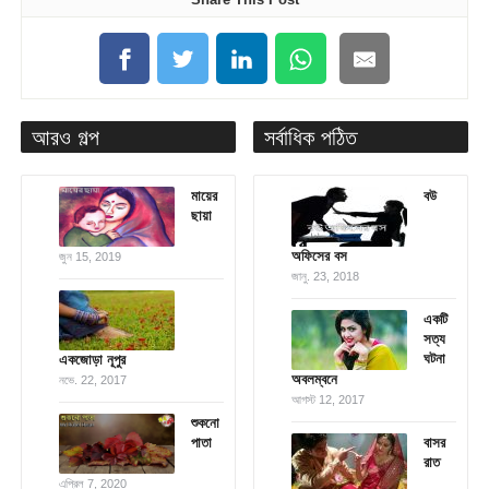
আরও গল্প
সর্বাধিক পঠিত
মায়ের
বউ
ছায়া
অফিসের বস
জুন 15, 2019
জানু. 23, 2018
একটি
সত্য
ঘটনা
একজোড়া নূপুর
অবলম্বনে
নভে. 22, 2017
আগস্ট 12, 2017
শুকনো
পাতা
বাসর
রাত
এপ্রিল 7, 2020