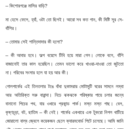
– কিশোরগঞ্জে মাসির বাড়ি?
মা হেসে ফেলে, হ্যাঁ, ওটা তো ছিলই। আরো সব কত গান, কী মিষ্টি সুর সে-
বাঁশির।
– তোমার সেই শান্তিদাদার কী হলো?
– কী আবার হবে। অল্প বয়েসে টিবি হয়ে মারা গেল। লোকে বলে, বাঁশি
বাজানোই তার কাল হয়েছিল। তেমন ভালো করে খাওয়া-দাওয়া তো জুটতো
না। গরিবের সংসার হলে যা হয় আর কী।
গোলপার্কের এই তিনতলার টঙে বাঁধা দুকামরার মোটামুটি ঘরের সামনে লম্বা
আর অতিরিক্ত সরু বারান্দা। নিচে ঝকঝকে পরিষ্কার পায়ে চলার জন্যে
বানানো পিচের পথ, যার ওধারে প্রকান্ড পার্ক। মস্ত মস্ত গাছ। বেল,
কৃষ্ণচূড়া, বট, ছাতিম – কী নেই। পার্কের একধারে এক টুকরো নিপল খাটিয়ে
জোরালো বাল্ব জ্বেলে কয়েকজন ছেলে ক্যারমবোর্ড পিটে চলেছে। আমি জানি