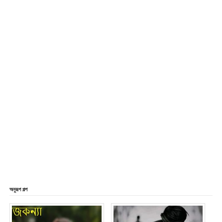
অনুরূপ গল্প