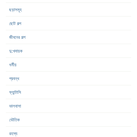
ছড়াসমূহ
ছোট গল্প
জীবনের গল্প
দু:খদায়ক
ধর্মীয়
প্রবন্ধ
ফ্যান্টাসি
ভালবাসা
ভৌতিক
রহস্য