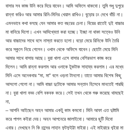
বাসার সব কাজ উনি করে দিয়ে যাবেন। আমি অফিসে থাকবো। তুমি শুধু দুপুরে
রান্না করিও আর আমার রিনি-মিনির খেয়াল রাখিও। বুড়োর ঢং দেখে বাঁচি না।
এমনভাবে কথা বলছে যেন আমার কত বছরের চেনা। বিয়ের রাতেই দুই বাচ্চার
মা বানিয়ে দিলো। এখন আদিখ্যেতা করা হচ্ছে। ইচ্ছা না থাকা সত্বেও উনি
আর বাচ্চাদের সাথে বসে নাস্তা করতে হলো। বড়ো মেয়ে রিনিকে উনি তৈরি
করে স্কুলে নিয়ে গেলেন। ওখান থেকে অফিসে যাবেন। ছোটো মেয়ে মিনি
আমার সাথে বাসায় আছে। বুয়া খালা এসে বাসার বেশিরভাগ কাজ করে
দিলেন। আমি রান্না করলাম আর ওনাকে টুকটাক সাহায্য করলাম। এর মধ্যে
মিনি এসে অনেকবার “মা, মা” বলে ওড়না টানলো। তাতে আমার বিশেষ কিছু
আসলো গেলো না। আমি বাচ্চা দুটোকে আমার সন্তান হিসেবে মানতেই পারছি
না। বুয়া খালা বড্ড বেশি বকবক করে। সেই তখন থেকে শুরু করেছে থামছেই
না,
– আপনি আইছেন অহন আমার একটু কাম কমবো। মিনি আফা এত দুষ্টামি
করে পাগল কইরা দেয়। অহন আপনেরে জালাইবো। আমারে ছুটি দিবো
এবার। দেখছেন নি কি চান্দের লাহান ফুটফুইট্টা মাইয়া। এই মাইয়ারে থুইয়া মা