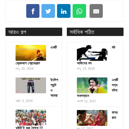
আরও গল্প
সর্বাধিক পঠিত
একটি
বউ
ব্রেকআপ প্রেমেরগল্প
অফিসের বস
জানু. 20, 2018
জানু. 23, 2018
ইংলিশ
একটি
প্যান্ট
সত্য
ও
ঘটনা
আমরা
অবলম্বনে
অক্টো. 2, 2019
আগস্ট 12, 2017
বাসর
রাত
দুষ্টুমি’ই ভরা বৈশাখ !!!
জুন 17, 2017