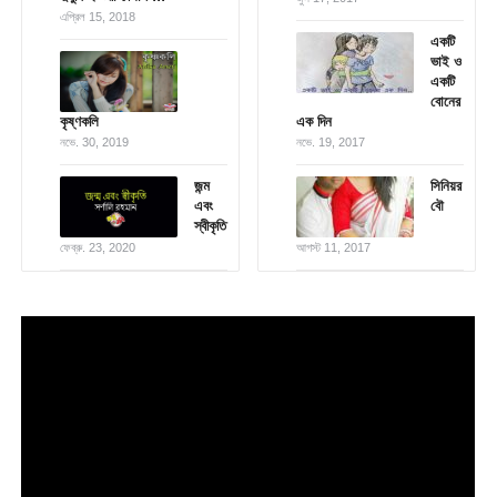
এপ্রিল 15, 2018
একটি
ভাই ও
একটি
বোনের
কৃষ্ণকলি
এক দিন
নভে. 30, 2019
নভে. 19, 2017
জন্ম
সিনিয়র
এবং
বৌ
স্বীকৃতি
ফেব্রু. 23, 2020
আগস্ট 11, 2017