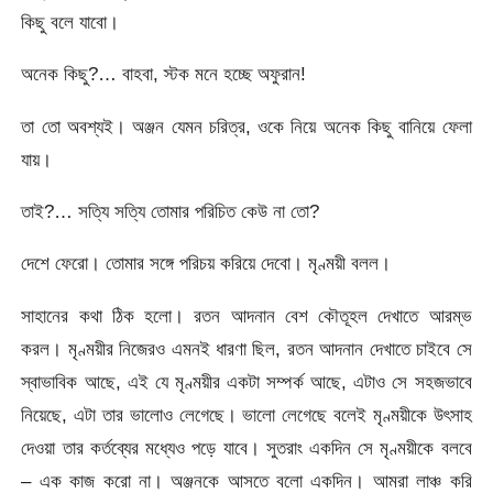
কিছু বলে যাবো।
অনেক কিছু?… বাহবা, স্টক মনে হচ্ছে অফুরান!
তা তো অবশ্যই। অঞ্জন যেমন চরিত্র, ওকে নিয়ে অনেক কিছু বানিয়ে ফেলা
যায়।
তাই?… সত্যি সত্যি তোমার পরিচিত কেউ না তো?
দেশে ফেরো। তোমার সঙ্গে পরিচয় করিয়ে দেবো। মৃণ্ময়ী বলল।
সাহানের কথা ঠিক হলো। রতন আদনান বেশ কৌতূহল দেখাতে আরম্ভ
করল। মৃণ্ময়ীর নিজেরও এমনই ধারণা ছিল, রতন আদনান দেখাতে চাইবে সে
স্বাভাবিক আছে, এই যে মৃণ্ময়ীর একটা সম্পর্ক আছে, এটাও সে সহজভাবে
নিয়েছে, এটা তার ভালোও লেগেছে। ভালো লেগেছে বলেই মৃণ্ময়ীকে উৎসাহ
দেওয়া তার কর্তব্যের মধ্যেও পড়ে যাবে। সুতরাং একদিন সে মৃণ্ময়ীকে বলবে
– এক কাজ করো না। অঞ্জনকে আসতে বলো একদিন। আমরা লাঞ্চ করি