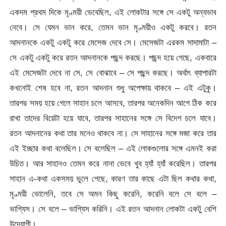
একদম প্রথম দিকে মৃণ্ময়ী ভেবেছিল, এই লোকটার সঙ্গে সে একটু অন্যভাব
নেবে। সে যেমন ভান করে, তেমন ভান মৃণ্ময়ীও একটু করবে। রতন
আদনানকে একটু একটু করে মেসেজ দেবে সে। মেসেজটা এরকম সাদামাটা –
সে একটু একটু করে রতন আদনানকে পছন্দ করছে। পছন্দ হয়ে গেছে, একবারে
এই মেসেজটা দেবে না সে, সে বোঝাবে – সে পছন্দ করছে। অর্থাৎ ব্যাপারটা
কখনোই শেষ হবে না, রতন আদনান শুধু অপেক্ষায় থাকবে – এই এটুকু।
তারপর সময় হয়ে গেলে সাহান চলে আসবে, তারপর অনেকদিন আগে ঠিক করে
রাখা তাদের বিয়েটা হয়ে যাবে, তারপর সাহানের সঙ্গে সে বিদেশ চলে যাবে।
রতন আদনানের কথা তার মনেও থাকবে না। সে সাহানের সঙ্গে মজা করে তার
এই ইচ্ছার কথা বলেছিল। সে বলেছিল – এই লোকগুলোর সঙ্গে এমনই করা
উচিত। আর সাহানও তেমন করে নানা ভেবে খুব হ্যাঁ হ্যাঁ করেছিল। তারপর
সাহান এ-কথা একসময় ভুলে গেছে, কারণ তার কাছে এটা ছিল কথার কথা,
মৃণ্ময়ী ভোলেনি, তবে সে অমন কিছু করেনি, করেনি বলে সে বলে –
ভাগ্যিস। সে বলে – ভাগ্যিস করিনি। এই রতন আদনান লোকটা একটু বেশি
উদ্যোগী।