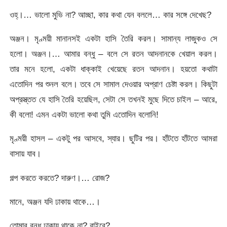
ওহ্।… ভালো মুভি না? আচ্ছা, কার কথা যেন বললে… কার সঙ্গে দেখেছ?
অঞ্জন। মৃণ্ময়ী মানানসই একটা হাসি তৈরি করল। সামান্য লাজুকও সে
হলো। অঞ্জন।… আমার বন্ধু – বলে সে রতন আদনানকে খেয়াল করল।
তার মনে হলো, একটা ধাক্কাই খেয়েছে রতন আদনান। হয়তো কথাটা
এতোদিন পর শুনল বলে। তবে সে সামাল দেওয়ার অপ্রাণ চেষ্টা করল। কিছুটা
অপ্রস্ত্তত যে হাসি তৈরি হয়েছিল, সেটা সে তখনই মুছে দিতে চাইল – আরে,
কী বলো! এমন একটা ভালো কথা তুমি এতোদিন বলোনি!
মৃণ্ময়ী হাসল – একটু পর আসবে, স্যার। ছুটির পর। হাঁটতে হাঁটতে আমরা
বাসায় যাব।
গল্প করতে করতে? দারুণ।… রোজ?
মানে, অঞ্জন যদি ঢাকায় থাকে…।
তোমার বন্ধু ঢাকায় থাকে না? বাইরে?