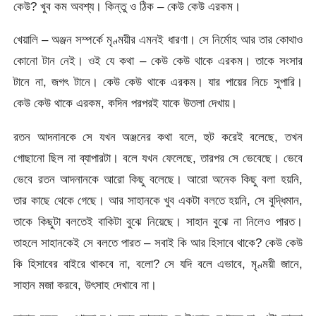
কেউ? খুব কম অবশ্য। কিন্তু ও ঠিক – কেউ কেউ এরকম।
খেয়ালি – অঞ্জন সম্পর্কে মৃণ্ময়ীর এমনই ধারণা। সে নির্মোহ আর তার কোথাও
কোনো টান নেই। ওই যে কথা – কেউ কেউ থাকে এরকম। তাকে সংসার
টানে না, জগৎ টানে। কেউ কেউ থাকে এরকম। যার পায়ের নিচে সুপারি।
কেউ কেউ থাকে এরকম, কদিন পরপরই যাকে উতলা দেখায়।
রতন আদনানকে সে যখন অঞ্জনের কথা বলে, হুট করেই বলেছে, তখন
গোছানো ছিল না ব্যাপারটা। বলে যখন ফেলেছে, তারপর সে ভেবেছে। ভেবে
ভেবে রতন আদনানকে আরো কিছু বলেছে। আরো অনেক কিছু বলা হয়নি,
তার কাছে থেকে গেছে। আর সাহানকে খুব একটা বলতে হয়নি, সে বুদ্ধিমান,
তাকে কিছুটা বলতেই বাকিটা বুঝে নিয়েছে। সাহান বুঝে না নিলেও পারত।
তাহলে সাহানকেই সে বলতে পারত – সবাই কি আর হিসাবে থাকে? কেউ কেউ
কি হিসাবের বাইরে থাকবে না, বলো? সে যদি বলে এভাবে, মৃণ্ময়ী জানে,
সাহান মজা করবে, উৎসাহ দেখাবে না।