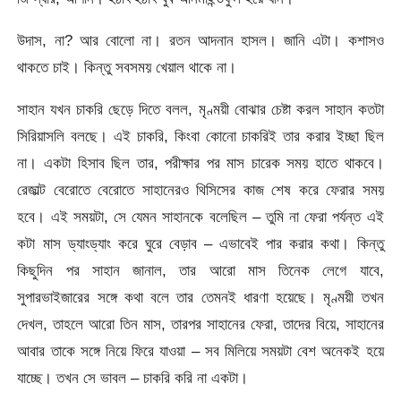
উদাস, না? আর বোলো না। রতন আদনান হাসল। জানি এটা। কশাসও
থাকতে চাই। কিন্তু সবসময় খেয়াল থাকে না।
সাহান যখন চাকরি ছেড়ে দিতে বলল, মৃণ্ময়ী বোঝার চেষ্টা করল সাহান কতটা
সিরিয়াসলি বলছে। এই চাকরি, কিংবা কোনো চাকরিই তার করার ইচ্ছা ছিল
না। একটা হিসাব ছিল তার, পরীক্ষার পর মাস চারেক সময় হাতে থাকবে।
রেজাল্ট বেরোতে বেরোতে সাহানেরও থিসিসের কাজ শেষ করে ফেরার সময়
হবে। এই সময়টা, সে যেমন সাহানকে বলেছিল – তুমি না ফেরা পর্যন্ত এই
কটা মাস ড্যাংড্যাং করে ঘুরে বেড়াব – এভাবেই পার করার কথা। কিন্তু
কিছুদিন পর সাহান জানাল, তার আরো মাস তিনেক লেগে যাবে,
সুপারভাইজারের সঙ্গে কথা বলে তার তেমনই ধারণা হয়েছে। মৃণ্ময়ী তখন
দেখল, তাহলে আরো তিন মাস, তারপর সাহানের ফেরা, তাদের বিয়ে, সাহানের
আবার তাকে সঙ্গে নিয়ে ফিরে যাওয়া – সব মিলিয়ে সময়টা বেশ অনেকই হয়ে
যাচ্ছে। তখন সে ভাবল – চাকরি করি না একটা।