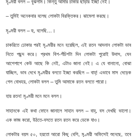
মৃণ্ময়ী বলল – বুঝলাম। কিন্তু আমার চাকরি ছাড়ার ইচ্ছা নেই।
– তুমিই অনেকবার বলেছ লোকটা বিরক্তিকর। ঝামেলা করছে।
মৃণ্ময়ী বলল – হু, বলেছি…।
চাকরিতে ঢোকার পরই মৃণ্ময়ীর মনে হয়েছিল, এই রতন আদনান লোকটা ভাব
নিতে পছন্দ করে। প্রথম বিশ-পঁচিশটা দিন লোকটা পুরোই উদাস, যেন
আশেপাশে কেউ আছে কি নেই, এটাও জানা নেই। এ যে বানানো, বোঝা
যাচ্ছিল, ভাব দেখে মৃণ্ময়ীর বলতে ইচ্ছা করছিল – বাহ্! এভাবে মাস দেড়েক
গেল বোধহয়, লোকটা বলল – তুমি আমাকে রতন বলতে পারো।
হায় রতন! মৃণ্ময়ী মনে মনে বলল।
সাহানকে এই কথা ফোনে জানালে সাহান বলল – বাহ্, বস দেখছি ভালো।
এক কাজ করো, উঠতে-বসতে রতন রতন করে ডেকে যাও।
লোকটার বয়স ৫০, হয়তো আরো কিছু বেশি, মৃণ্ময়ী অফিসেই শুনেছে, তবে