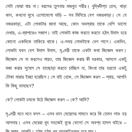
সেটা বোঝা যায় না। বয়সের তুলনায় মজবুত শরীর। বুদ্ধিদীপ্ত চোখ, খাড়া
কান, কখনো মুখে এলোমেলো দাড়ি – সব মিলিয়ে বেশ নজরকাড়া। সে যে
নজরকাড়া, এটা লোকটার জানা আছে, কোন অবস্থায় তাকে বেশি ভালো
দেখায়, এ-ব্যাপারেও সজাগ। তাই লোকটা কাজ করতে করতে হঠাৎ উদাস হয়ে
কোনো একদিকে তাকিয়ে থাকে। এ-সময় লোকটাকে বেশ লাগে। একদিন,
লোকটা যখন বেশ উদাস উদাস, মৃণ্ময়ী তাকে একটা কথা জিজ্ঞেস করল।
জিজ্ঞেস সে না করলেও পারত, তার জিজ্ঞেস করার কী দরকার, আসলে একটু
মজা করার সুযোগ সে হাতছাড়া করতে চাচ্ছিল না, কিংবা তার হয়তো একটু
টোকা মারার ইচ্ছা হয়েছিল। সে যাই হোক, সে জিজ্ঞেস করল – স্যার, আপনি
কি কিছু ভাবছেন?
কে? লোকটা চমকে উঠে জিজ্ঞেস করল – কে? আমি?
মৃণ্ময়ী মনে মনে বলল – এসব ভান মেয়েদের সামনে করে কি তেমন লাভ হয়
আপনার। এসব মেয়েরা খুব সহজেই বুঝে ফেলে! সে অবশ্য হাসল বাইরে –
জি স্যার, আপনি। হঠাৎ হঠাৎ খুব আনমাইন্ডফুল হয়ে যান।