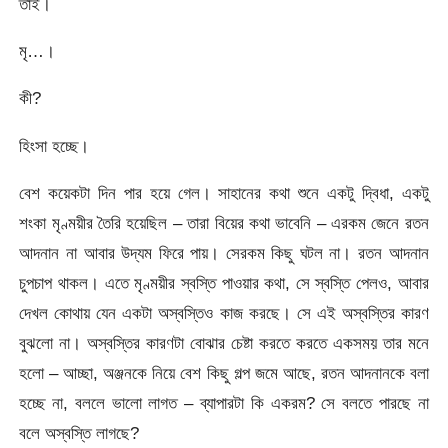
তাই।
মৃ…।
কী?
হিংসা হচ্ছে।
বেশ কয়েকটা দিন পার হয়ে গেল। সাহানের কথা শুনে একটু দ্বিধা, একটু
শংকা মৃণ্ময়ীর তৈরি হয়েছিল – তারা বিয়ের কথা ভাবেনি – এরকম জেনে রতন
আদনান না আবার উদ্যম ফিরে পায়। সেরকম কিছু ঘটল না। রতন আদনান
চুপচাপ থাকল। এতে মৃণ্ময়ীর স্বস্তি পাওয়ার কথা, সে স্বস্তি পেলও, আবার
দেখল কোথায় যেন একটা অস্বস্তিও কাজ করছে। সে এই অস্বস্তির কারণ
বুঝলো না। অস্বস্তির কারণটা বোঝার চেষ্টা করতে করতে একসময় তার মনে
হলো – আচ্ছা, অঞ্জনকে নিয়ে বেশ কিছু গল্প জমে আছে, রতন আদনানকে বলা
হচ্ছে না, বললে ভালো লাগত – ব্যাপারটা কি একরম? সে বলতে পারছে না
বলে অস্বস্তি লাগছে?