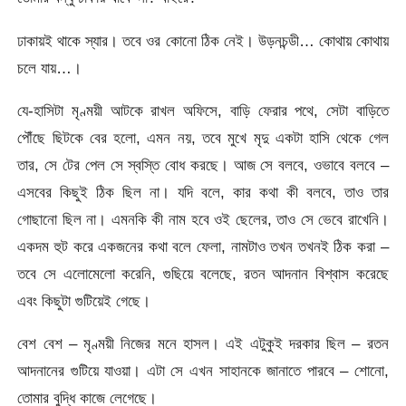
ঢাকায়ই থাকে স্যার। তবে ওর কোনো ঠিক নেই। উড়নচন্ডী… কোথায় কোথায়
চলে যায়…।
যে-হাসিটা মৃণ্ময়ী আটকে রাখল অফিসে, বাড়ি ফেরার পথে, সেটা বাড়িতে
পৌঁছে ছিটকে বের হলো, এমন নয়, তবে মুখে মৃদু একটা হাসি থেকে গেল
তার, সে টের পেল সে স্বস্তি বোধ করছে। আজ সে বলবে, ওভাবে বলবে –
এসবের কিছুই ঠিক ছিল না। যদি বলে, কার কথা কী বলবে, তাও তার
গোছানো ছিল না। এমনকি কী নাম হবে ওই ছেলের, তাও সে ভেবে রাখেনি।
একদম হুট করে একজনের কথা বলে ফেলা, নামটাও তখন তখনই ঠিক করা –
তবে সে এলোমেলো করেনি, গুছিয়ে বলেছে, রতন আদনান বিশ্বাস করেছে
এবং কিছুটা গুটিয়েই গেছে।
বেশ বেশ – মৃণ্ময়ী নিজের মনে হাসল। এই এটুকুই দরকার ছিল – রতন
আদনানের গুটিয়ে যাওয়া। এটা সে এখন সাহানকে জানাতে পারবে – শোনো,
তোমার বুদ্ধি কাজে লেগেছে।