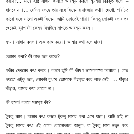
কয়টা?… মানে হয়! সাহান হাসতে আরম্ভ করলে মৃণ্ময়ী বিরক্ত হলো –
হাসবে না।… সেদিন বলছে তার সঙ্গে সিনেমায় যাওয়ার কথা। দেখো, পরিচিত
কারো সঙ্গে ভালো একটা সিনেমা আমি দেখতেই পারি। কিন্তু লোকটা বলার পর
থেকেই ব্যাপারটা কেমন ঘিনঘিনে লাগতে আরম্ভ করল।
হুম্ম। সাহান বলল। এক কাজ করো। আমার কথা বলে দাও।
তোমার কথা? কী লাভ হবে তাতে?
গভীর প্রেমের কথা বলবে। বলবে তুমি কী ভীষণ ভালোবাসো আমাকে। লাভ
হয়তো এটুকু হবে, লোকটা বুঝবে তোমাকে বিরক্ত করে লাভ নেই।… দাঁড়াও
দাঁড়াও, আমার কথা বোলো না।
কী হলো! বললে সমস্যা কী?
টুকলু মামা। আমার কথা বললে টুকলু মামার কথা এসে যাবে। আমি চাই না
টুকলু মামার কথা ওই লোক কোনোভাবে জানুক, বা টুকলু মামা নতুন করে