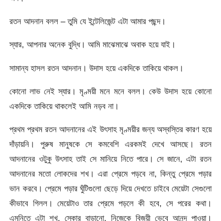
রতন আদনান বলল – তুমি যে ইন্টেলিজেন্ট এটা আমার পছন্দ।
স্যার, আপনার অনেক বুদ্ধি। আমি মাঝেমাঝে অবাক হয়ে যাই।
সামান্য হাসল রতন আদনান। উদাস হয়ে একদিকে তাকিয়ে থাকল।
কোনো লাভ নেই স্যার। মৃণ্ময়ী মনে মনে বলল। কেউ উদাস হয়ে কোনো
একদিকে তাকিয়ে থাকলেই আমি নড়ব না।
প্রথম প্রথম রতন আদনানের এই উৎসাহ মৃণ্ময়ীর জন্য অস্বস্তির কারণ হয়ে
দাঁড়ায়নি। পুরুষ মানুষকে সে কমবেশি এরকমই দেখে আসছে। রতন
আদনানের ওটুকু উৎসাহ তাই সে মানিয়ে নিতে পারে। সে জানে, এটা রতন
আদনানের মতো লোকদের শখ। এরা প্রেমে পড়বে না, কিন্তু প্রেমে পড়ার
ভান করবে। প্রেমে পড়ার ঘুঁটিগুলো ছেড়ে দিয়ে দেখতে চাইবে মেয়েটা সেগুলো
কীভাবে গিলল। মেয়েটাও তার প্রেমে পড়লে কী হবে, সে পরের কথা।
এমনিতে এটা শখ, স্কোর বাড়ানো, নিজেকে বিজয়ী ভেবে আনন্দ পাওয়া।