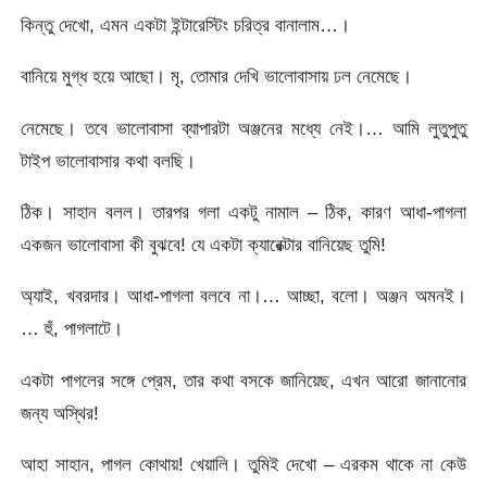
কিন্তু দেখো, এমন একটা ইন্টারেস্টিং চরিত্র বানালাম…।
বানিয়ে মুগ্ধ হয়ে আছো। মৃ, তোমার দেখি ভালোবাসায় ঢল নেমেছে।
নেমেছে। তবে ভালোবাসা ব্যাপারটা অঞ্জনের মধ্যে নেই।… আমি লুতুপুতু
টাইপ ভালোবাসার কথা বলছি।
ঠিক। সাহান বলল। তারপর গলা একটু নামাল – ঠিক, কারণ আধা-পাগলা
একজন ভালোবাসা কী বুঝবে! যে একটা ক্যারেক্টার বানিয়েছ তুমি!
অ্যাই, খবরদার। আধা-পাগলা বলবে না।… আচ্ছা, বলো। অঞ্জন অমনই।
… হুঁ, পাগলাটে।
একটা পাগলের সঙ্গে প্রেম, তার কথা বসকে জানিয়েছ, এখন আরো জানানোর
জন্য অস্থির!
আহা সাহান, পাগল কোথায়! খেয়ালি। তুমিই দেখো – এরকম থাকে না কেউ