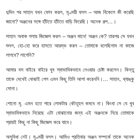
দুদিন পর সাহান যখন ফোন করল, মৃণ্ময়ী বলল – আজ বিকেলে কী করেছি
জানো? অঞ্জনের সঙ্গে হাঁটতে হাঁটতে বাড়ি ফিরেছি। অনেক গল্প…।
সাহান অবাক গলায় জিজ্ঞেস করল – অঞ্জন মানে! অঞ্জন কে? তারপর সে যখন
শুনল, হো-হো করে হাসতে আরম্ভ করল – তোমাকে বলেছিলাম না কাজে
লাগবে? লাগেনি?
আমার বস বাইরে বাইরে খুব স্বাভাবিকভাবে নেওয়ার চেষ্টা করলেন। কিন্তু
তাকে দেখেই বোঝাই গেল এমন কিছু তিনি আশা করেননি।… সাহান, থ্যাঙ্কু
সোনা।
শোনো মৃ. এমন হতে পারে লোকটার কৌতূহল কমবে না। কিংবা সে যে খুব
স্বাভাবিকভাবে নিয়েছে এটা বোঝানোর জন্য এই অঞ্জনকে নিয়ে তোমাকে
প্রায়ই কিছু না কিছু জিজ্ঞেস করে যাবে।
অসুবিধা নেই। মৃণ্ময়ী বলল। আমিও প্রতিবার অঞ্জন সম্পর্কে তাকে অনেক