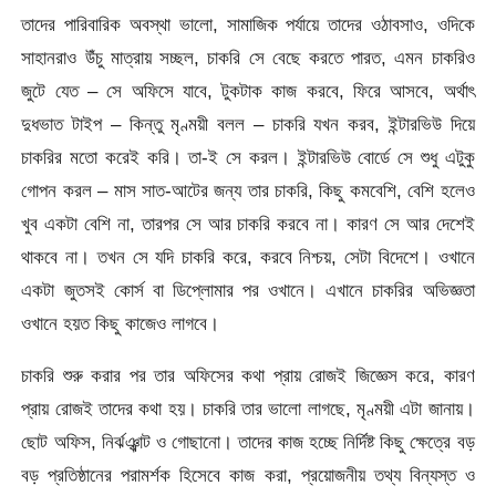
তাদের পারিবারিক অবস্থা ভালো, সামাজিক পর্যায়ে তাদের ওঠাবসাও, ওদিকে
সাহানরাও উঁচু মাত্রায় সচ্ছল, চাকরি সে বেছে করতে পারত, এমন চাকরিও
জুটে যেত – সে অফিসে যাবে, টুকটাক কাজ করবে, ফিরে আসবে, অর্থাৎ
দুধভাত টাইপ – কিন্তু মৃণ্ময়ী বলল – চাকরি যখন করব, ইন্টারভিউ দিয়ে
চাকরির মতো করেই করি। তা-ই সে করল। ইন্টারভিউ বোর্ডে সে শুধু এটুকু
গোপন করল – মাস সাত-আটের জন্য তার চাকরি, কিছু কমবেশি, বেশি হলেও
খুব একটা বেশি না, তারপর সে আর চাকরি করবে না। কারণ সে আর দেশেই
থাকবে না। তখন সে যদি চাকরি করে, করবে নিশ্চয়, সেটা বিদেশে। ওখানে
একটা জুতসই কোর্স বা ডিপ্লোমার পর ওখানে। এখানে চাকরির অভিজ্ঞতা
ওখানে হয়ত কিছু কাজেও লাগবে।
চাকরি শুরু করার পর তার অফিসের কথা প্রায় রোজই জিজ্ঞেস করে, কারণ
প্রায় রোজই তাদের কথা হয়। চাকরি তার ভালো লাগছে, মৃণ্ময়ী এটা জানায়।
ছোট অফিস, নির্ঝঞ্ঝাট ও গোছানো। তাদের কাজ হচ্ছে নির্দিষ্ট কিছু ক্ষেত্রে বড়
বড় প্রতিষ্ঠানের পরামর্শক হিসেবে কাজ করা, প্রয়োজনীয় তথ্য বিন্যস্ত ও