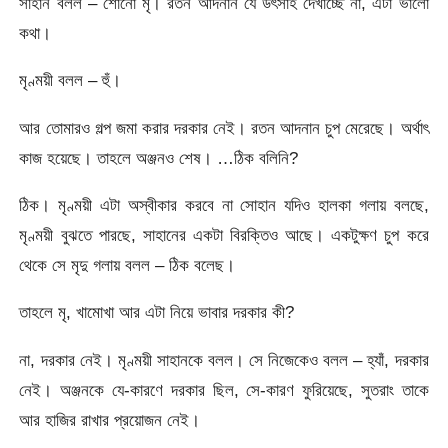
সাহান বলল – শোনো মৃ। রতন আদনান যে উৎসাহ দেখাচ্ছে না, এটা ভালো
কথা।
মৃণ্ময়ী বলল – হুঁ।
আর তোমারও গল্প জমা করার দরকার নেই। রতন আদনান চুপ মেরেছে। অর্থাৎ
কাজ হয়েছে। তাহলে অঞ্জনও শেষ। …ঠিক বলিনি?
ঠিক। মৃণ্ময়ী এটা অস্বীকার করবে না সোহান যদিও হালকা গলায় বলছে,
মৃণ্ময়ী বুঝতে পারছে, সাহানের একটা বিরক্তিও আছে। একটুক্ষণ চুপ করে
থেকে সে মৃদু গলায় বলল – ঠিক বলেছ।
তাহলে মৃ, খামোখা আর এটা নিয়ে ভাবার দরকার কী?
না, দরকার নেই। মৃণ্ময়ী সাহানকে বলল। সে নিজেকেও বলল – হ্যাঁ, দরকার
নেই। অঞ্জনকে যে-কারণে দরকার ছিল, সে-কারণ ফুরিয়েছে, সুতরাং তাকে
আর হাজির রাখার প্রয়োজন নেই।