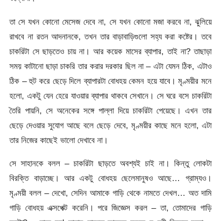
তা সে যখন কোনো মেসেজ দেবে না, সে যখন কোনো মজা করবে না, ঝুলিয়ে
রাখবে না রতন আদনানকে, তখন তার বাড়াবাড়িগুলো সহ্য করা কষ্টের। তবে
চাকরিটা সে ছাড়তেও চায় না। আর কয়েক মাসের ব্যাপার, তাই না? তাছাড়া
সময় কাটানো ছাড়া চাকরি তার করার দরকার ছিল না – এটা যেমন ঠিক, এটাও
ঠিক – হুট করে ছেড়ে দিলে ব্যাপারটা বোধহয় কেমন হয়ে যাবে। মৃণ্ময়ীর মনে
হলো, একটু যেন হেরে যাওয়ার ব্যাপার থাকবে সেখানে। সে ঘরে বসে চাকরিটা
তৈরি পায়নি, সে অনেকের সঙ্গে পাল্লা দিয়ে চাকরিটা পেয়েছে। এখন তার
ছেড়ে দেওয়ার সুযোগ আছে বলে ছেড়ে দেবে, মৃণ্ময়ীর কাছে মনে হলো, এটা
তার নিজের কাছেই ভালো দেখাবে না।
সে সাহানকে বলল – চাকরিটা ছাড়তে অবশ্যই চাই না। কিন্তু লোকটা
বিরক্তি বাড়াচ্ছে। আর একটু বোধহয় ছেলেমানুষও আছে… গ্রাম্যও।
মৃণ্ময়ী বলল – দেখো, সেদিন আমাকে গাড়ি থেকে নামতে দেখল… অত দামি
গাড়ি বোধহয় এক্সপেক্ট করেনি। পরে জিজ্ঞেস করল – তা, তোমাদের গাড়ি