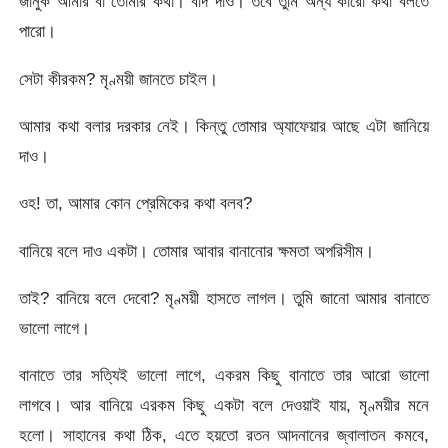
জানুক আমার বা তোমার কথা। বাদ দাও। তবে তুমি অন্য কারো কথা বলতে
পারো।
সেটা কীরকম? মৃণ্ময়ী জানতে চাইল।
আমার কথা বলার দরকার নেই। কিন্তু তোমার অ্যাফেয়ার আছে এটা জানিয়ে
দাও।
ওহ! তা, আমার কোন প্রেমিকের কথা বলব?
বানিয়ে বলে দাও একটা। তোমার আবার বানানোর ক্ষমতা অপরিসীম।
তাই? বানিয়ে বলে দেবো? মৃণ্ময়ী হাসতে লাগল। তুমি জানো আমার বানাতে
ভালো লাগে।
বানাতে তার সত্যিই ভালো লাগে, একরম কিছু বানাতে তার আরো ভালো
লাগবে। আর বানিয়ে এরকম কিছু একটা বলে দেওয়াই যায়, মৃণ্ময়ীর মনে
হলো। সাহানের কথা ঠিক, এতে হয়তো রতন আদনানের জ্বালাতন কমবে,