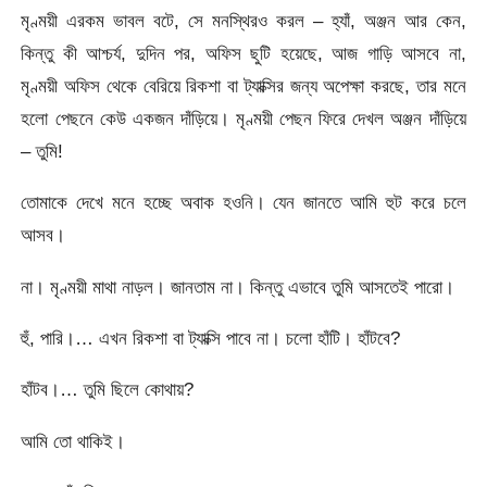
মৃণ্ময়ী এরকম ভাবল বটে, সে মনস্থিরও করল – হ্যাঁ, অঞ্জন আর কেন,
কিন্তু কী আশ্চর্য, দুদিন পর, অফিস ছুটি হয়েছে, আজ গাড়ি আসবে না,
মৃণ্ময়ী অফিস থেকে বেরিয়ে রিকশা বা ট্যাক্সির জন্য অপেক্ষা করছে, তার মনে
হলো পেছনে কেউ একজন দাঁড়িয়ে। মৃণ্ময়ী পেছন ফিরে দেখল অঞ্জন দাঁড়িয়ে
– তুমি!
তোমাকে দেখে মনে হচ্ছে অবাক হওনি। যেন জানতে আমি হুট করে চলে
আসব।
না। মৃণ্ময়ী মাথা নাড়ল। জানতাম না। কিন্তু এভাবে তুমি আসতেই পারো।
হুঁ, পারি।… এখন রিকশা বা ট্যাক্সি পাবে না। চলো হাঁটি। হাঁটবে?
হাঁটব।… তুমি ছিলে কোথায়?
আমি তো থাকিই।