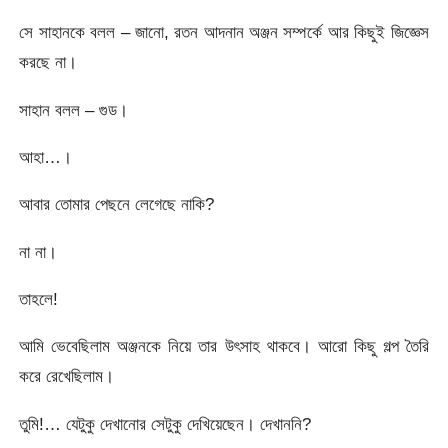
সে সাহানকে বলল – জানো, রতন আদনান অঞ্জন সম্পর্কে আর কিছুই জিজ্ঞেস
করছে না।
সাহান বলল – গুড।
আহা…।
আবার তোমার পেছনে লেগেছে নাকি?
না না।
তাহলে!
আমি ভেবেছিলাম অঞ্জনকে নিয়ে তার উৎসাহ থাকবে। আরো কিছু গল্প তৈরি
করে রেখেছিলাম।
তুমি!… যেটুকু দেখানোর সেটুকু দেখিয়েছেন। দেখাননি?