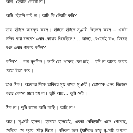
আহা, হেঁয়ালি কোরো না।
আমি হেঁয়ালি করি না। আমি কি হেঁয়ালি করি?
তারা হাঁটতে আরম্ভ করল। হাঁটতে হাঁটতে মৃণ্ময়ী জিজ্ঞেস করল – একটা
সত্যি কথা বলবে? এবার কোথায় গিয়েছিলে?… আচ্ছা, যেখানেই যাও, ফিরেছ
যখন এবার থাকবে কদিন?
কদিন?… বলা মুশকিল। আমি তো থেকেই যেত চাই… যদি না আমার আবার
যেতে ইচ্ছা করে।
তাও ঠিক। অঞ্জনের দিকে তাকিয়ে মৃদু হাসল মৃণ্ময়ী। তোমাকে এসব জিজ্ঞেস
করার কোনো মানে হয় না। তুমি আছ… তুমি নেই।
ঠিক না। তুমি জানো আমি আছি। আছি না?
আছ। মৃণ্ময়ী হাসল। হাসতে হাসতেই, একটা বেবিট্যাক্সি এসে থেমেছে,
সেদিকে সে প্রায় দৌড় দিলো। বনিবনা হলে ট্যাক্সিতে চড়ে মৃণ্ময়ী অপলক