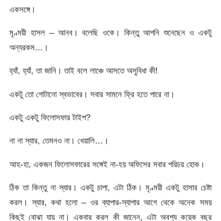
একসঙ্গে।
মৃণ্ময়ী হাসল – আনব। বলেছি ওকে। কিন্তু আপনি শুনেছেন ও একটু
অন্যরকম…।
হ্যাঁ, হ্যাঁ, তা জানি। তাই বলে লাঞ্চে আসতে অসুবিধা কী!
একটু তো গোটানো স্বভাবের। সবার সামনে ফ্রি হতে পারে না।
একটু একটু ফিলোসফার টাইপ?
না না স্যার, তেমনও না। খেয়ালি…।
আহ-হা, একজন ফিলোসফারের সঙ্গেই না-হয় অফিসের সবার পরিচয় হোক।
ঠিক তা কিন্তু না স্যার। একটু চাপা, এটা ঠিক। মৃণ্ময়ী একটু হাসার চেষ্টা
করল। স্যার, কথা হলো – ওর ব্যাপার-স্যাপার আগে থেকে অনেক সময়
কিছুই বোঝা যায় না। একবার করল কী জানেন, এটা অবশ্য কয়েক বছর