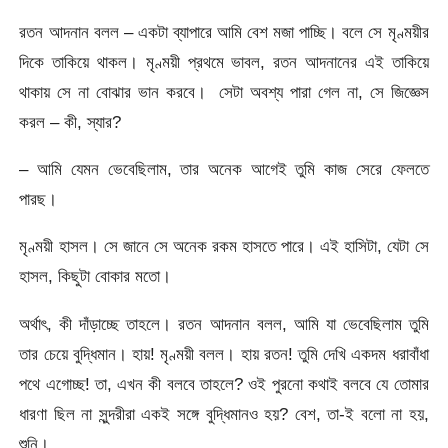
রতন আদনান বলল – একটা ব্যাপারে আমি বেশ মজা পাচ্ছি। বলে সে মৃণ্ময়ীর
দিকে তাকিয়ে থাকল। মৃণ্ময়ী প্রথমে ভাবল, রতন আদনানের এই তাকিয়ে
থাকায় সে না বোঝার ভান করবে। সেটা অবশ্য পারা গেল না, সে জিজ্ঞেস
করল – কী, স্যার?
– আমি যেমন ভেবেছিলাম, তার অনেক আগেই তুমি কাজ সেরে ফেলতে
পারছ।
মৃণ্ময়ী হাসল। সে জানে সে অনেক রকম হাসতে পারে। এই হাসিটা, যেটা সে
হাসল, কিছুটা বোকার মতো।
অর্থাৎ, কী দাঁড়াচ্ছে তাহলে। রতন আদনান বলল, আমি যা ভেবেছিলাম তুমি
তার চেয়ে বুদ্ধিমান। হায়! মৃণ্ময়ী বলল। হায় রতন! তুমি দেখি একদম ধরাবাঁধা
পথে এগোচ্ছ! তা, এখন কী বলবে তাহলে? ওই পুরনো কথাই বলবে যে তোমার
ধারণা ছিল না সুন্দরীরা একই সঙ্গে বুদ্ধিমানও হয়? বেশ, তা-ই বলো না হয়,
শুনি।