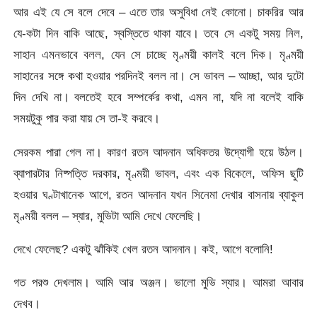
আর এই যে সে বলে দেবে – এতে তার অসুবিধা নেই কোনো। চাকরির আর
যে-কটা দিন বাকি আছে, স্বস্তিতে থাকা যাবে। তবে সে একটু সময় নিল,
সাহান এমনভাবে বলল, যেন সে চাচ্ছে মৃণ্ময়ী কালই বলে দিক। মৃণ্ময়ী
সাহানের সঙ্গে কথা হওয়ার পরদিনই বলল না। সে ভাবল – আচ্ছা, আর দুটো
দিন দেখি না। বলতেই হবে সম্পর্কের কথা, এমন না, যদি না বলেই বাকি
সময়টুকু পার করা যায় সে তা-ই করবে।
সেরকম পারা গেল না। কারণ রতন আদনান অধিকতর উদ্যোগী হয়ে উঠল।
ব্যাপারটার নিষ্পত্তি দরকার, মৃণ্ময়ী ভাবল, এবং এক বিকেলে, অফিস ছুটি
হওয়ার ঘণ্টাখানেক আগে, রতন আদনান যখন সিনেমা দেখার বাসনায় ব্যাকুল
মৃণ্ময়ী বলল – স্যার, মুভিটা আমি দেখে ফেলেছি।
দেখে ফেলেছ? একটু ঝাঁকিই খেল রতন আদনান। কই, আগে বলোনি!
গত পরশু দেখলাম। আমি আর অঞ্জন। ভালো মুভি স্যার। আমরা আবার
দেখব।