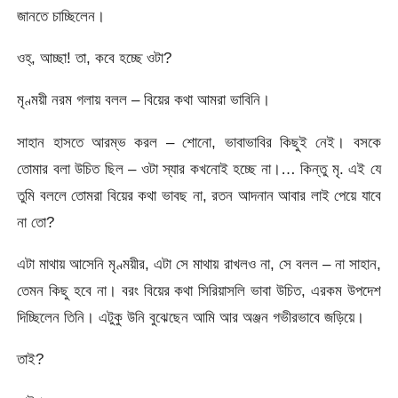
জানতে চাচ্ছিলেন।
ওহ্, আচ্ছা! তা, কবে হচ্ছে ওটা?
মৃণ্ময়ী নরম গলায় বলল – বিয়ের কথা আমরা ভাবিনি।
সাহান হাসতে আরম্ভ করল – শোনো, ভাবাভাবির কিছুই নেই। বসকে
তোমার বলা উচিত ছিল – ওটা স্যার কখনোই হচ্ছে না।… কিন্তু মৃ. এই যে
তুমি বললে তোমরা বিয়ের কথা ভাবছ না, রতন আদনান আবার লাই পেয়ে যাবে
না তো?
এটা মাথায় আসেনি মৃণ্ময়ীর, এটা সে মাথায় রাখলও না, সে বলল – না সাহান,
তেমন কিছু হবে না। বরং বিয়ের কথা সিরিয়াসলি ভাবা উচিত, এরকম উপদেশ
দিচ্ছিলেন তিনি। এটুকু উনি বুঝেছেন আমি আর অঞ্জন গভীরভাবে জড়িয়ে।
তাই?