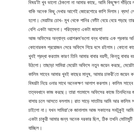
বিষয়’টা খুব ভালো ঠেকলো না আমার কাছে, আমি কিছুক্ষণ দাঁড়িয়ে 
বাকি অনেক কিছু দেখার আগেই জোরেশোরে কাশি দিলাম। ব্যস! লোকটা
হলো। মেয়াটার চোখ- মুখ থেকে পানির ফোঁটা বেয়ে বেয়ে পড়ছে তা
বেশি একটা আসেনা। পরিত্যক্ত একটা জায়গা!
আজ অফিসের অন্যান্য ওয়াশরুম’গুলো বন্ধ থাকায় এক প্রকার অনি
কোনোরকম প্রয়োজন সেরে অফিসে গিয়ে বসে রইলাম। কোনো কা
খুবই শ্রদ্ধা করতাম কারণ তিনি আমার বাবার বয়সী, কিন্তু বাবা
উঠলো। তাছাড়া সামিয়া মেয়েটা অফিসে নতুন জয়েন করছে, মেয়েটা
কালিম সাহেব আমার খুবই কাছের মানুষ, আমার চাকরী’তে জয়েন 
বিষয়টা নিয়ে ওনার সাথে অনেকক্ষণ আলাপ করলাম। কালিম সাহেব জান
তত্ববধানে কাজ করছে। তারা গতমাসে অফিসের কাজে তিনদিনের জন্য
বাসায় চলে আসতে বললাম। রাত সাড়ে সাতটায় আমি আর কালিম সাহেব 
চাইলো না। যখন সামিয়া’কে জানালাম আজ সকালের সবটুকুই আমি দ
একটা চাকুরী আমার জন্য অনেক দরকার ছিল, ঠিক তখনি মোটামুটি 
যাচ্ছিল।