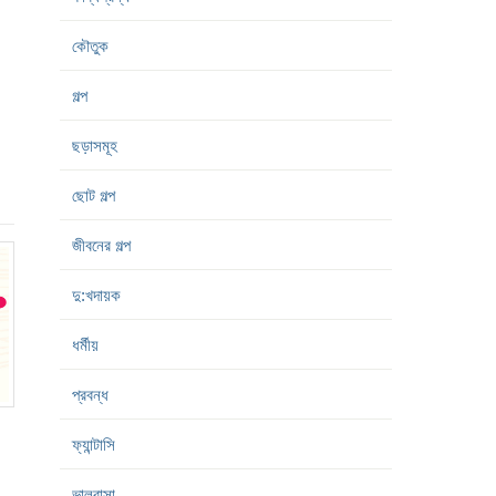
কৌতুক
গল্প
ছড়াসমূহ
ছোট গল্প
জীবনের গল্প
দু:খদায়ক
ধর্মীয়
প্রবন্ধ
ফ্যান্টাসি
ভালবাসা