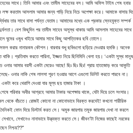
 সাহেবের সাথে। তিনি আমার এবং তামীম সাহেবের বস। আমি অফিস টাইম শেষ হবার
লক্ষ করতাম আসলাম আমার জন্য গাড়ি নিয়ে নিচে অপেক্ষা করে। আমাকে বাসায় দি
ায় তার সাথে বাসা পর্যন্ত যেতাম। আমাদের মধ্যে এক প্রকার স্নেহযুক্ত সম্পর্ক
দুর্বলতা। বেশ কিছুদিন পর তামীম সাহেব অসুস্থ থাকায় আমি আসলাম সাহেবের সাথে
শলে ঘুমের ওষুধ খাইয়ে আমার সাথে কিছু আপত্তিকর ছবি তোলে।
শ্য সফল করার নানারকম কৌশল। বারবার শুধু ছবিগুলো ছড়িয়ে দেওয়ার হুমকি। অনেক
থাকি। প্রতিবাদ করতে পারিনা, ইজ্জত নিয়ে ছিনিমিনি খেলা হয়। ‘একটা সুস্থ মানুষ
থচ ওনার আমার বয়সী একটা মেয়েও আছে! ছিঃ ছিঃ ছিঃ! প্রায় হাতজোড় করে আকুতি
 বলেছে- ওনার নাকি শেষ লালসা পূরণ হওয়ার আগে এগুলো ডিলিট করতে পারবে না।
 একটা করে থেরাপি দেওয়া যার মূল্য ছয় হাজার টাকা ।
শেষে পরিবার অধীর আগ্রহে আমার টাকার অপেক্ষায় থাকে, যেটা দিয়ে চলে সংসার।
কবল থেকে বাঁচতে। রোজই কোনো না কোনোভাবে বিরক্ত করবেই! কখনো শারীরিক
দৈনিকই ফোন দিয়ে ডিস্টার্ব করত সে। অমুক জায়গায় তমুক জায়গায় দেখা না করলে
াম সেখানে, সেখানেও নানাভাবে উত্ত্যক্ত করতে সে। জীবন’টা নিজের কাছেই নরকের
ছেন নিশ্চয়??”