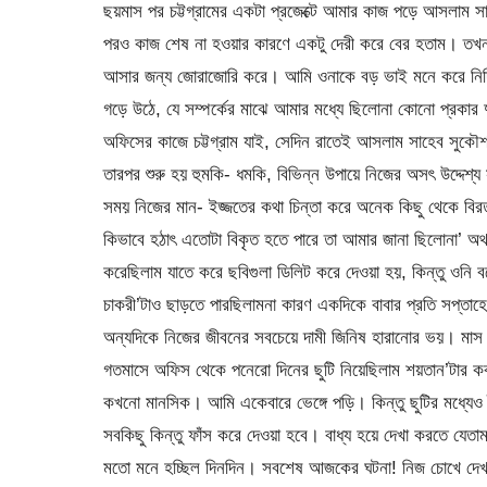
ছয়মাস পর চট্টগ্রামের একটা প্রজেক্টে আমার কাজ পড়ে আসলাম
পরও কাজ শেষ না হওয়ার কারণে একটু দেরী করে বের হতাম। তখন 
আসার জন্য জোরাজোরি করে। আমি ওনাকে বড় ভাই মনে করে নির্দ্বিধ
গড়ে উঠে, যে সম্পর্কের মাঝে আমার মধ্যে ছিলোনা কোনো প্রকার 
অফিসের কাজে চট্টগ্রাম যাই, সেদিন রাতেই আসলাম সাহেব সুকৌ
তারপর শুরু হয় হুমকি- ধমকি, বিভিন্ন উপায়ে নিজের অসৎ উদ্দে
সময় নিজের মান- ইজ্জতের কথা চিন্তা করে অনেক কিছু থেকে বিরত 
কিভাবে হঠাৎ এতোটা বিকৃত হতে পারে তা আমার জানা ছিলোনা’ অ
করেছিলাম যাতে করে ছবিগুলা ডিলিট করে দেওয়া হয়, কিন্তু ওনি
চাকরী’টাও ছাড়তে পারছিলামনা কারণ একদিকে বাবার প্রতি সপ্তাহে
অন্যদিকে নিজের জীবনের সবচেয়ে দামী জিনিষ হারানোর ভয়। মাস 
গতমাসে অফিস থেকে পনেরো দিনের ছুটি নিয়েছিলাম শয়তান’টার 
কখনো মানসিক। আমি একেবারে ভেঙ্গে পড়ি। কিন্তু ছুটির মধ্যেও 
সবকিছু কিন্তু ফাঁস করে দেওয়া হবে। বাধ্য হয়ে দেখা করতে যেত
মতো মনে হচ্ছিল দিনদিন। সবশেষ আজকের ঘটনা! নিজ চোখে দেখ