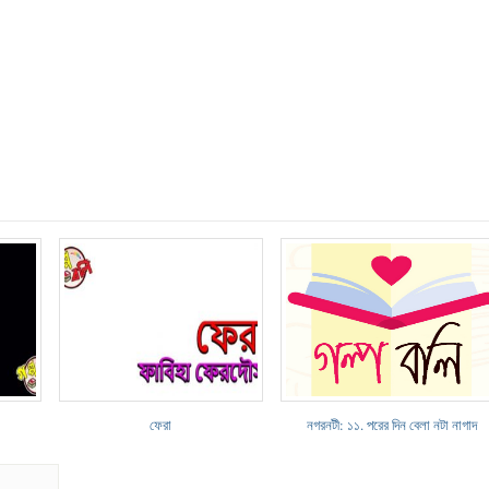
ফেরা
নগরনটী: ১১. পরের দিন বেলা নটা নাগাদ