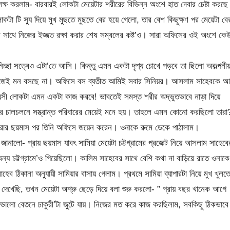
লক্ষ করলাম- বারবারই লোকটা মেয়েটার শরীরের বিভিন্ন অংশে হাত দেবার চেষ্টা করছ
 টি স্যু দিয়ে মুখ মুছতে মুছতে বের হয়ে গেলো, তার বেশ কিছুক্ষণ পর মেয়েটা বে
র সাথে নিজের ইজ্জত রক্ষা করার শেষ সম্বলের কষ্ট’ও। সারা অফিসের ওই অংশে কে
চ্ছা সত্বেও এটা’তে আসি। কিন্তু এমন একটা দৃশ্য চোখে পড়বে তা ছিলো অকল্পনী
জেই মন বসছে না। অফিসে বস ব্যতীত আমিই সবার সিনিয়র। আসলাম সাহেবকে আ
র বয়সী লোকটা এমন একটা কাজ করবে! ভাবতেই সমস্ত শরীর অদ্ভুতভাবে নাড়া দিয়ে
র চালচলনে সম্ভ্রান্ত পরিবারের মেয়েই মনে হয়। তাহলে এমন কোনো করছিলো তারা
করার ছয়মাস পর তিনি অফিসে জয়েন করেন। ওনাকে রুমে ডেকে পাঠালাম।
ালো- প্রায় ছয়মাস যাবৎ সামিয়া মেয়েটা চট্টগ্রামের প্রজেক্ট নিয়ে আসলাম সাহেবে
 চট্টগ্রামে’ও গিয়েছিলো। কালিম সাহেবের সাথে বেশি কথা না বাড়িয়ে রাতে ওনাকে
ঠিকানা অনুযায়ী সামিয়ার বাসায় গেলাম। প্রথমে সামিয়া ব্যাপারটা নিয়ে মুখ খুলত
েখেছি, তখন মেয়েটা অশ্রু ছেড়ে দিয়ে বলা শুরু করলো- ” প্রায় বছর খানেক আগে
ভালো বেতনে চাকুরী’টা জুটে যায়। নিজের মত করে কাজ করছিলাম, সবকিছু ঠিকভাবে