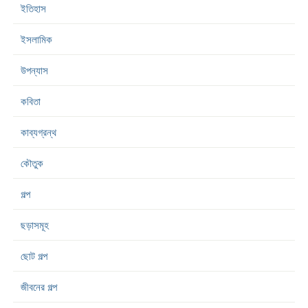
ইতিহাস
ইসলামিক
উপন্যাস
কবিতা
কাব্যগ্রন্থ
কৌতুক
গল্প
ছড়াসমূহ
ছোট গল্প
জীবনের গল্প