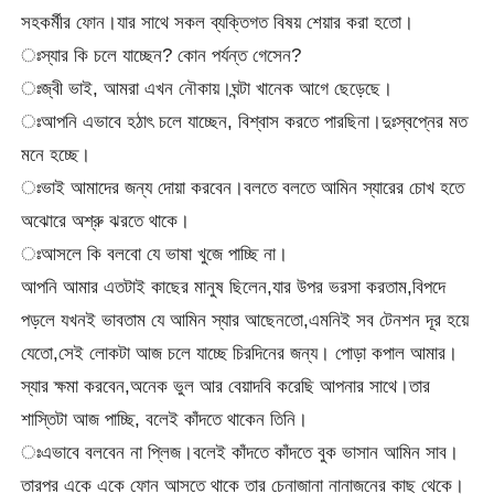
সহকর্মীর ফোন।যার সাথে সকল ব্যক্তিগত বিষয় শেয়ার করা হতো।
ঃস্যার কি চলে যাচ্ছেন? কোন পর্যন্ত গেসেন?
ঃজ্বী ভাই, আমরা এখন নৌকায়।ঘন্টা খানেক আগে ছেড়েছে।
ঃআপনি এভাবে হঠাৎ চলে যাচ্ছেন, বিশ্বাস করতে পারছিনা।দুঃস্বপ্নের মত
মনে হচ্ছে।
ঃভাই আমাদের জন্য দোয়া করবেন।বলতে বলতে আমিন স্যারের চোখ হতে
অঝোরে অশ্রু ঝরতে থাকে।
ঃআসলে কি বলবো যে ভাষা খুজে পাচ্ছি না।
আপনি আমার এতটাই কাছের মানুষ ছিলেন,যার উপর ভরসা করতাম,বিপদে
পড়লে যখনই ভাবতাম যে আমিন স্যার আছেনতো,এমনিই সব টেনশন দূর হয়ে
যেতো,সেই লোকটা আজ চলে যাচ্ছে চিরদিনের জন্য। পোড়া কপাল আমার।
স্যার ক্ষমা করবেন,অনেক ভুল আর বেয়াদবি করেছি আপনার সাথে।তার
শাস্তিটা আজ পাচ্ছি, বলেই কাঁদতে থাকেন তিনি।
ঃএভাবে বলবেন না প্লিজ।বলেই কাঁদতে কাঁদতে বুক ভাসান আমিন সাব।
তারপর একে একে ফোন আসতে থাকে তার চেনাজানা নানাজনের কাছ থেকে।