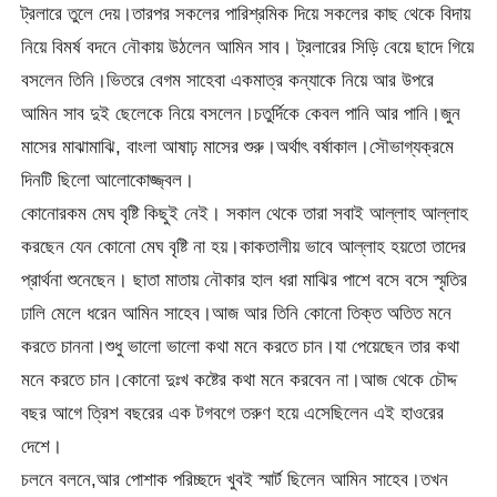
ট্রলারে তুলে দেয়।তারপর সকলের পারিশ্রমিক দিয়ে সকলের কাছ থেকে বিদায়
নিয়ে বিমর্ষ বদনে নৌকায় উঠলেন আমিন সাব। ট্রলারের সিড়ি বেয়ে ছাদে গিয়ে
বসলেন তিনি।ভিতরে বেগম সাহেবা একমাত্র কন্যাকে নিয়ে আর উপরে
আমিন সাব দুই ছেলেকে নিয়ে বসলেন।চতুর্দিকে কেবল পানি আর পানি।জুন
মাসের মাঝামাঝি, বাংলা আষাঢ় মাসের শুরু।অর্থাৎ বর্ষাকাল।সৌভাগ্যক্রমে
দিনটি ছিলো আলোকোজ্জ্বল।
কোনোরকম মেঘ বৃষ্টি কিছুই নেই। সকাল থেকে তারা সবাই আল্লাহ আল্লাহ
করছেন যেন কোনো মেঘ বৃষ্টি না হয়।কাকতালীয় ভাবে আল্লাহ হয়তো তাদের
প্রার্থনা শুনেছেন। ছাতা মাতায় নৌকার হাল ধরা মাঝির পাশে বসে বসে স্মৃতির
ঢালি মেলে ধরেন আমিন সাহেব।আজ আর তিনি কোনো তিক্ত অতিত মনে
করতে চাননা।শুধু ভালো ভালো কথা মনে করতে চান।যা পেয়েছেন তার কথা
মনে করতে চান।কোনো দুঃখ কষ্টের কথা মনে করবেন না।আজ থেকে চৌদ্দ
বছর আগে ত্রিশ বছরের এক টগবগে তরুণ হয়ে এসেছিলেন এই হাওরের
দেশে।
চলনে বলনে,আর পোশাক পরিচ্ছদে খুবই স্মার্ট ছিলেন আমিন সাহেব।তখন