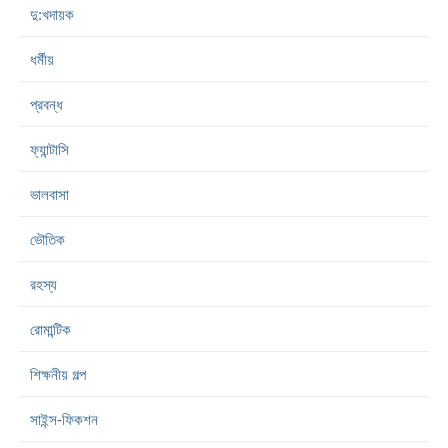
দু:খদায়ক
ধর্মীয়
প্রবন্ধ
ফ্যান্টাসি
ভালবাসা
ভৌতিক
রহস্য
রোমান্টিক
শিক্ষনীয় গল্প
সাইন্স-ফিকশন