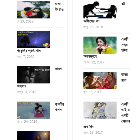
বলো
বউ
কি চাও
অফিসের বস
মে 29, 2019
জানু. 23, 2018
একটি
সত্য
ঘটনা
প্রকৃতির প্রতিশোধ
অবলম্বনে
নভে. 7, 2020
আগস্ট 12, 2017
কালো
বাসর
রাত
অধ্যায়
ফেব্রু. 3, 2018
জুন 17, 2017
পাগলীর
একটি
পাগল
ভাই ও
একটি
বোনের
ডিসে. 24, 2019
এক দিন
নভে. 19, 2017