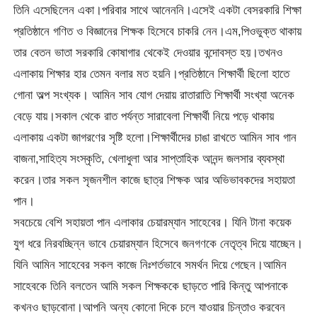
তিনি এসেছিলেন একা।পরিবার সাথে আনেননি।এসেই একটা বেসরকারি শিক্ষা
প্রতিষ্ঠানে গণিত ও বিজ্ঞানের শিক্ষক হিসেবে চাকরি নেন।এম,পিওভুক্ত থাকায়
তার বেতন ভাতা সরকারি কোষাগার থেকেই দেওয়ার বন্দোবস্ত হয়।তখনও
এলাকায় শিক্ষার হার তেমন বলার মত হয়নি।প্রতিষ্ঠানে শিক্ষার্থী ছিলো হাতে
গোনা অল্প সংখ্যক। আমিন সাব যোগ দেয়ায় রাতারাতি শিক্ষার্থী সংখ্যা অনেক
বেড়ে যায়।সকাল থেকে রাত পর্যন্ত সারাবেলা শিক্ষার্থী নিয়ে পড়ে থাকায়
এলাকায় একটা জাগরণের সৃষ্টি হলো।শিক্ষার্থীদের চাঙা রাখতে আমিন সাব গান
বাজনা,সাহিত্য সংস্কৃতি, খেলাধুলা আর সাপ্তাহিক আনন্দ জলসার ব্যবস্থা
করেন।তার সকল সৃজনশীল কাজে ছাত্র শিক্ষক আর অভিভাবকদের সহায়তা
পান।
সবচেয়ে বেশি সহায়তা পান এলাকার চেয়ারম্যান সাহেবের। যিনি টানা কয়েক
যুগ ধরে নিরবচ্ছিন্ন ভাবে চেয়ারম্যান হিসেবে জনগণকে নেতৃত্ব দিয়ে যাচ্ছেন।
যিনি আমিন সাহেবের সকল কাজে নিঃশর্তভাবে সমর্থন দিয়ে গেছেন।আমিন
সাহেবকে তিনি বলতেন আমি সকল শিক্ষককে ছাড়তে পারি কিন্তু আপনাকে
কখনও ছাড়বোনা।আপনি অন্য কোনো দিকে চলে যাওয়ার চিন্তাও করবেন