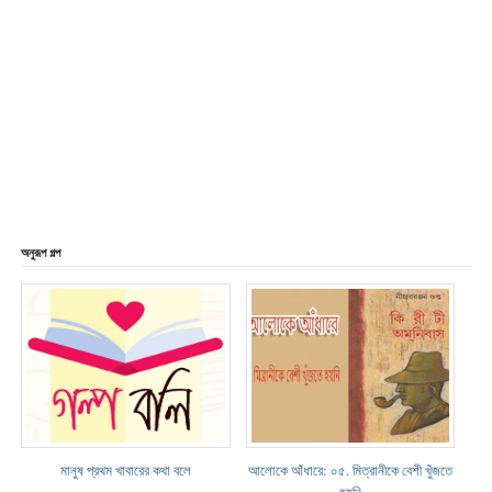
অনুরূপ গল্প
মানুষ প্রথম খাবারের কথা বলে
আলোকে আঁধারে: ০৫. মিত্রানীকে বেশী খুঁজতে
হয়নি