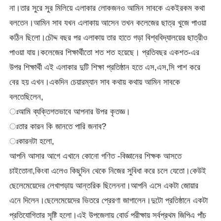
না।তার সুরে সুর মিলিয়ে এলাকার লোকজনও আমিন সাবকে একইরকম কথা
বলতেন।আমিন সাব যখন এলাকায় আসেন তখন কলেজের ছাত্র খুজে পাওয়া
কঠিন ছিলো।চৌদ্দ বছর পর এলাকায় তার হাতে গড়া বিশ্ববিদ্যালয়ের ছাত্রীও
পাওয়া যায়।কলেজের শিক্ষার্থীতো শত শত হয়েছে। প্রতিবছর একশত-এর
উপর শিক্ষার্থী এই এলাকার দুটি শিক্ষা প্রতিষ্ঠান হতে এস,এস,সি পাশ করে
বের হয় এখন।একদিন চেয়ারম্যান সাব কথায় কথায় আমিন সাবকে
বলতেছিলেন,
ঃআমি ব্যক্তিগতভাবে আপনার উপর কৃতজ্ঞ।
ঃতার কারন কি জানতে পারি জনাব?
ঃকারনটা হলো,
আপনি আসার আগে এখানে কোনো গণিত -বিজ্ঞানের শিক্ষক আসতে
চাইতোনা,কিংবা এলেও কিছুদিন থেকে নিজের সুবিধা করে চলে যেতো।কেউই
ছেলেমেয়েদের লেখাপড়ায় আন্তরিক ছিলেননা।আপনি এসে একটা জোয়ার
এনে দিলেন।ছেলেমেয়েদের ভিতরে প্রেরণা জাগালেন।দুটো প্রতিষ্ঠানে একটা
প্রতিযোগিতার সৃষ্টি হলো।এই উপজেলায় বোর্ড পরীক্ষায় সর্বপ্রথম জিপিএ পাঁচ