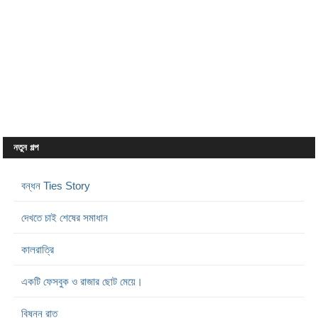
নতুন গল্প
বন্ধন Ties Story
দেখতে চাই শেষের সমাধান
কালরাত্রি
একটি ফেসবুক ও রাজার ছোট মেয়ে।
বিষন্ন রাত