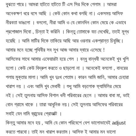
বুঝতে পারে। আমরা হাটতে হাটতে টি এস সির দিকে গেলাম । আমরা
অনেকক্ষণ ধরে বসে আছি । কেউ কোন কথা বলছি না। একসময় আসিফ
নীরবতা ভাঙলো । বললো, নীরা আমি ও যে কোনদিন কোন মেয়ে কে এভাবে
প্রপোজাল দিবো , চিন্তা ই করিনি । কিন্তু তোমাকে যত দেখেছি, ততই মুগ্ধ
হয়েছি । আমি মাটির দিকে তাকিয়ে আছি আর ওরনার একপ্রান্ত চিবুচ্ছি।
আমার মনে হচ্ছে পৃথিবীর সব সুখ আজ আমার দ্বারে এসেছে !
আসিফের সাথে আমার এফেয়ারটা হয়ে গেল । বন্ধু বান্ধবী অনেকেই খুব খুশি
হলো। কেউ কেউ বিদ্রুপ করতে ও ছাড়লো না । অনেকেই বললো , বানরের
গলায় মুক্তার মালা। আমি খুব দুঃখ পেতাম। কারন আমি জানি, আমার চেহারা
খারাপ নয় । এবং আমি খুব মেধাবী । শুধু আমি বড়লোক ফ্যামিলির মেয়ে
নই। সেই তুলনায় আসিফ বিশাল ধনী পরিবারের ছেলে । আমার বাবা মা, ভাই
বোন গ্রামে থাকে । তারা আধুনিক নয়। সেই তুলনায় আসিফের পরিবারের
সবাই যেন দামি ব্রান্ডের প্রোডাক্ট ।
কিন্তু আমার মনে হয় , আমি যে কোন পরিবেশে বেশ ভালোভাবেই adjust
করতে পারবো। তাই মন খারাপ করতাম। আসিফ ই আমার মন ভালো