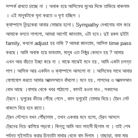
সম্পর্ক রাখতে চাচ্ছে না । অবাক হয়ে আসিফের মুখের দিকে তাকিয়ে থাকলাম
। এই মানুষটাকে ঘৃনা করতে ও ঘৃণা হচ্ছিল ।
ক্যাম্পাসে নিন্দুকেরা আবার সোচ্চার হলো। Sympathy দেখানোর নাম করে
আমাকে বলতে লাগলো, আমরা আগেই জানতাম, এটা হবে। দুই রকম দুইটা
family, কখনো adjust হয় নাকি ? আমরা জানতাম, আসিফ time pass
করছে। আমি অবাক হয়ে ভাবতাম, মানুষ এত নিষ্ঠুর কেমনে হয় ? আমার
এখন আর বাঁচতে ইচ্ছা করে না । মাঝে মাঝেই মনে হয় , আমি একটা চলন্ত
লাশ। আসিফ আর একদিন ও ক্যাম্পাসে আসলো না । আসিফের সাথে আবার
যোগাযোগ করতে আমার আত্মসম্মানে বাঁধলো। মনে হয় , লাশদের ও আত্মসম্মান
বোধ আছে ।বাসার থেকে খবর পাঠালো , কালই রওনা দাও , সকালের
ট্রেনে। দুপুরের ভীতর পৌঁছে গেলে , কাল দুপুরেই তোমার বিয়ে। ট্রেন লেট
থাকলে বিয়ে হবে রাতে।
ট্রেন স্টেশনে যখন পৌঁছালাম , তখন একবার মনে হলো, ট্রেন আসলে
ট্রেনের নিচে ঝাপিয়ে পড়বো। কিন্তু আমি অত সাহসী ছিলাম না । তাই শেষ
পর্যন্ত সুইসাইড করার চিন্তাটা মাথার থেকে বাদ দিলাম । তাছাড়া, বাবা মার