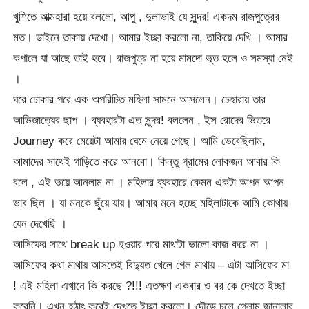
খুশিতে আত্মহারা হয়ে বললো, আপু , দুলাভাই যে সুন্দর! একদম রাজপুত্রের
মত। ডাইনে তাকায় দেখো। আমার ইচ্ছা করলো না, তাকিয়ে দেখি । আমার
কপালে যা আছে তাই হবে। রাজপুত্র না হয়ে মামদো ভূত হলে ও সমস্যা নেই
।
ঘরে ঢোকার পরে এক অপরিচিত মহিলা সামনে আসলেন। চেহারায় তার
আভিজাত্যের ছাপ । ব্যবহারটা এত সুন্দর! বললেন , ইস রোদের ভিতরে
Journey করে মেয়েটা আমার ঘেমে নেয়ে গেছে। আমি ভেবেছিলাম,
আমাদের সাথেই গাড়িতে করে আনবো। কিন্তু গ্রামের লোকজন আবার কি
বলে , এই ভয়ে আনলাম না । মহিলার ব্যবহারে কেমন একটা আপন আপন
ভাব ছিল । যা মনকে ছুঁয়ে যায়। আমার মনে হচ্ছে মহিলাটাকে আমি কোথায়
যেন দেখেছি ।
আসিফের সাথে break up হওয়ার পরে মাথাটা ভালো কাজ করে না ।
আসিফের কথা মাথায় আসতেই বিদ্যুত খেলে গেল মাথায় – এটা আসিফের মা
! এই মহিলা এখানে কি করছে ?!!! এতক্ষণ একবার ও বর কে দেখতে ইচ্ছা
করেনি। এখন হঠাৎ করেই দেখতে ইচ্ছা করলো। দৌড়ে চলে গেলাম জানালার