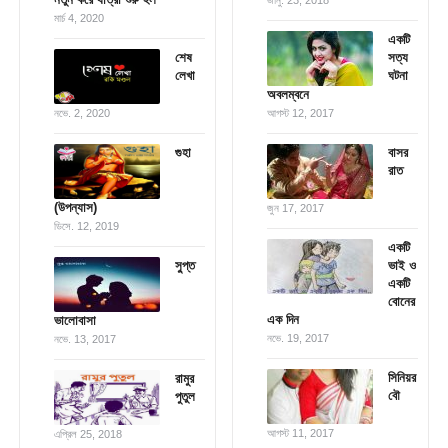
জানু. 23, 2018
মার্চ 4, 2020
একটি
শেষ
সত্য
লেখা
ঘটনা
অবলম্বনে
নভে. 2, 2020
আগস্ট 12, 2017
গুহা
বাসর
রাত
(উপন্যাস)
জুন 17, 2017
ডিসে. 12, 2019
একটি
সু্প্ত
ভাই ও
একটি
বোনের
এক দিন
ভালোবাসা
নভে. 19, 2017
নভে. 13, 2017
সিনিয়র
রামুর
বৌ
পুতুল
আগস্ট 11, 2017
এপ্রিল 25, 2018