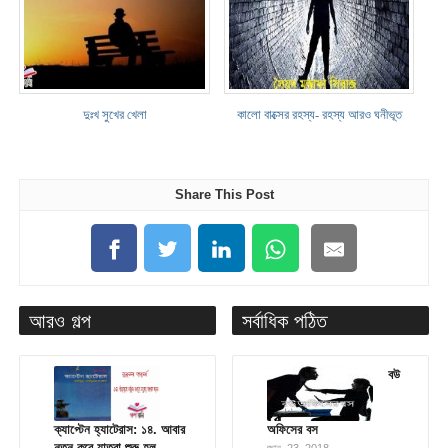
দুঃখ সুখের খেলা
কালো বাক্সের রহস্য- রহস্য আরও ঘনীভূত
Share This Post
আরও গল্প
সর্বাধিক পঠিত
বউ
ক্যাপ্টেন হ্যাটেরাস: ১৪. আবার
অফিসের বস
নতুন করে যাত্রা শুরু হল