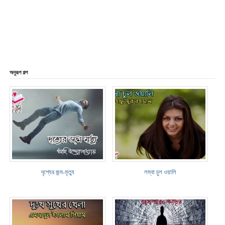
অনুরূপ গল্প
দৃশ্যের জন্ম-মৃত্যু
লম্বা চুল ওয়ালি