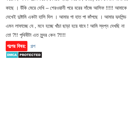
কাছে । উঁকি মেরে দেখি – শেরওয়ানী পরে বরের সাঁজে আসিফ !!!!! আমাকে
দেখেই দুষ্টামি একটা হাসি দিল । আমার গা হাত পা কাঁপছে । আমার হৃদপিন্ড
এমন লাফাচ্ছে যে , মনে হচ্ছে খাঁচা ছাড়া হয়ে যাবে ! আমি স্বপ্ন দেখছি না
তো ?!! পৃথিবীটা এত সুন্দর কেন ?!!!!
গল্পের বিষয়:
গল্প