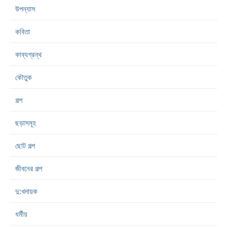
উপন্যাস
কবিতা
কাব্যগ্রন্থ
কৌতুক
গল্প
ছড়াসমূহ
ছোট গল্প
জীবনের গল্প
দু:খদায়ক
ধর্মীয়