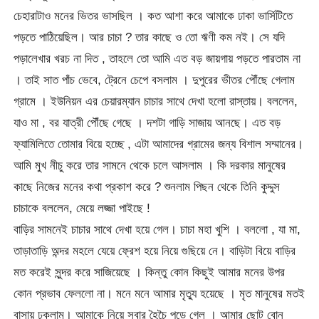
চেহারাটাও মনের ভিতর ভাসছিল । কত আশা করে আমাকে ঢাকা ভার্সিটিতে
পড়তে পাঠিয়েছিল। আর চাচা ? তার কাছে ও তো ঋণী কম নই। সে যদি
পড়ালেখার খরচ না দিত , তাহলে তো আমি এত বড় জায়গায় পড়তে পারতাম না
। তাই সাত পাঁচ ভেবে, ট্রেনে চেপে বসলাম । দুপুরের ভীতর পৌঁছে গেলাম
গ্রামে । ইউনিয়ন এর চেয়ারম্যান চাচার সাথে দেখা হলো রাস্তায়। বললেন,
যাও মা , বর যাত্রী পৌঁছে গেছে । দশটা গাড়ি সাজায় আনছে। এত বড়
ফ্যামিলিতে তোমার বিয়ে হচ্ছে , এটা আমাদের গ্রামের জন্য বিশাল সম্মানের।
আমি মুখ নীচু করে তার সামনে থেকে চলে আসলাম । কি দরকার মানুষের
কাছে নিজের মনের কথা প্রকাশ করে ? শুনলাম পিছন থেকে তিনি কুদ্দুস
চাচাকে বললেন, মেয়ে লজ্জা পাইছে !
বাড়ির সামনেই চাচার সাথে দেখা হয়ে গেল। চাচা মহা খুশি । বললো , যা মা,
তাড়াতাড়ি অন্দর মহলে যেয়ে ফ্রেশ হয়ে নিয়ে গুছিয়ে নে। বাড়িটা বিয়ে বাড়ির
মত করেই সুন্দর করে সাজিয়েছে । কিন্তু কোন কিছুই আমার মনের উপর
কোন প্রভাব ফেললো না। মনে মনে আমার মৃত্যু হয়েছে । মৃত মানুষের মতই
বাসায় ঢুকলাম। আমাকে নিয়ে সবার হৈচৈ পড়ে গেল । আমার ছোট বোন