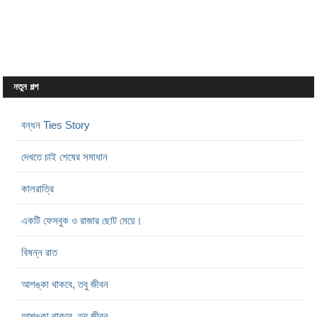
নতুন গল্প
বন্ধন Ties Story
দেখতে চাই শেষের সমাধান
কালরাত্রি
একটি ফেসবুক ও রাজার ছোট মেয়ে।
বিষন্ন রাত
আশঙ্কা থাকবে, তবু জীবন
আশঙ্কা থাকবে, তবু জীবন