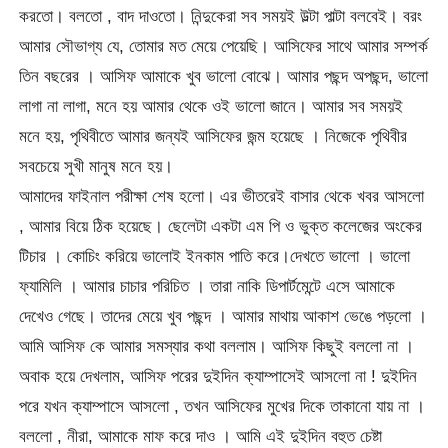
করতো। বলতো , বাদ দাওতো। নিন্দুকেরা সব সময়ই উল্টা পাল্টা বলবেই। বরং
আমার সৌভাগ্য যে, তোমার মত মেয়ে পেয়েছি। আসিফের সাথে আমার সম্পর্ক
তিন বছরের । আসিফ আমাকে খুব ভালো বোঝে। আমার পছন্দ অপছন্দ, ভালো
লাগা না লাগা, মনে হয় আমার থেকে ওই ভালো জানে। আমার সব সময়ই
মনে হয়, পৃথিবীতে আমার জন্যই আসিফের জন্ম হয়েছে । নিজেকে পৃথিবীর
সবচেয়ে সুখী মানুষ মনে হয়।
আমাদের ফাইনাল পরীক্ষা শেষ হলো। এর ভীতরেই বাসার থেকে খবর আসলো
, আমার বিয়ে ঠিক হয়েছে। ছেলেটা একটা এম পি ও ভুক্ত কলেজের অংকের
টিচার । কোচিং করিয়ে ভালোই ইনকাম পাতি করে।দেখতে ভালো । ভালো
ফ্যামিলি । আমার চাচার পরিচিত । তারা নাকি ডিপার্টমেন্টে এসে আমাকে
দেখেও গেছে। তাদের মেয়ে খুব পছন্দ । আমার মাথায় আকাশ ভেঙে পড়লো ।
আমি আসিফ কে আমার সমস্যার কথা বললাম। আসিফ কিছুই বললো না ।
অবাক হয়ে দেখলাম, আসিফ পরের দুইদিন ক্যাম্পাসেই আসলো না ! দুইদিন
পরে যখন ক্যাম্পাসে আসলো , তখন আসিফের মুখের দিকে তাকানো যায় না ।
বললো , নীরা, আমাকে মাফ করে দাও । আমি এই দুইদিন বহুত চেষ্টা