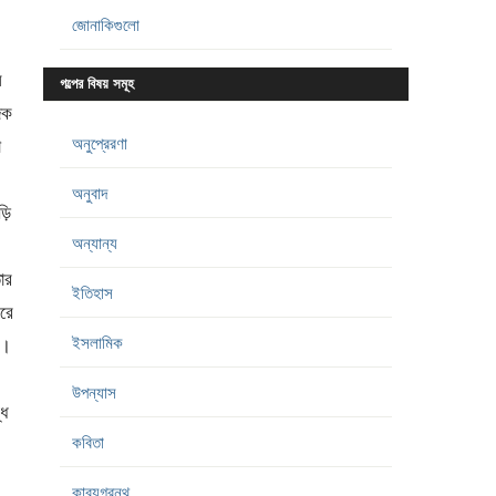
জোনাকিগুলো
ে
গল্পের বিষয় সমূহ
িক
অনুপ্রেরণা
া
অনুবাদ
়ি
অন্যান্য
ার
ইতিহাস
রে
ইসলামিক
ো।
উপন্যাস
্ধ
কবিতা
কাব্যগ্রন্থ