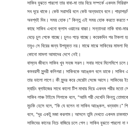
সাকিব বুঝতে পারলো তার বাবা-মা তার বিয়ে সম্পর্কে একদম সিরিয়
সব দূরে থাকে। কেউ সরাসরি বলে কেউ অন্যভাবে বলে। পাড়াপড়শির
অবশ্যই দিব। সময় হোক।” কিন্তু এই সময় হোক করতে করতে প্রায
কাছে সাকিব এখনো ক্লাস ওয়ানের বাচ্চা। সন্তানরা নাকি বাবা-মা
বেড়ে চুল পেকে যাচ্ছে। চুলও পড়ে যাচ্ছে। কয়েকদিন পর টাকলা হত
তবুও সে বিয়ের জন্য উপযুক্ত নয়। মাঝে মাঝে সাকিবের মামলা দ
কোনো মামলা আমাদের দেশে নেই।
বাস্তব জীবনে সাকিব খুব সহজ সরল। সবার সাথে মিলেমিশে চলে
কমবয়সী সুন্দরী কলিগরা। সাকিবকে আঙ্কেল বলে ডাকে। সাকিব এই
তার ভালো লাগে। কী সুন্দর করে মেয়েটা সেজে আসে। সাকিবের ইচ্ছ
ম্যাচিং ব্লাউজের সাথে কালো টিপ মাথায় দিয়ে একদম পরীর মত
সাকিব লাঞ্চ টাইমে শিলাকে বলে, “আমি পরী দেখেনি কিন্তু তোমাকে
মুচকি হেসে বলে, “কি যে বলেন না সাকিব আঙ্কেল, ধন্যবাদ।” শি
বলে, “দূর একটু মজা করলাম। আসলে তুমি দেখতে একদম চাকমাদের
সাকিবের কানের নিচে বাজিয়ে চলে গেল। সাকিব বুঝতে পারলো না ব