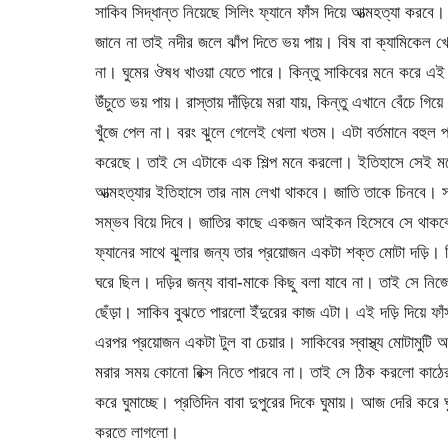
সাকিব সিদ্ধান্ত নিয়েছে সিলিং ফ্যানে ফাঁস দিয়ে আত্মহত্যা ক
জানে না তাই নদীর জলে ঝাঁপ দিতে ভয় পায়। বিষ বা ক্যামিকেল খ
না। ঘুমের ঔষধ খাওয়া যেতে পারে। কিন্তু সাকিবের মনে করে এই প
উঁচুতে ভয় পায়। রাস্তায় দাঁড়িয়ে মরা যায়, কিন্তু এখানে বেঁচে
খুঁজে পেল না। বরং ঝুলে গেলেই খেলা খতম। এটা বর্তমানে বহুল প্র
করেছে। তাই সে এটাকে এক শিল্প মনে করলো। ইতিহাসে সেই মনে হ
আত্মহত্যার ইতিহাসে তার নাম লেখা থাকবে। জাতি তাকে চিনবে। সাক
সম্ভব বিয়ে দিবে। জাতির কাছে একজন আইকন হিসেবে সে থাকব
ফ্যানের সাথে ঝুলার জন্য তার প্রয়োজন একটা শক্ত মোটা দড়ি। ক
ঘরে ছিল। দড়ির জন্য বাবা-মাকে কিছু বলা যাবে না। তাই সে নিজে 
ছেঁড়া। সাকিব বুঝতে পারলো ইঁদুরের কাজ এটা। এই দড়ি দিয়ে ফ
এরপর প্রয়োজন একটা টুল বা চেয়ার। সাকিবের স্বাস্থ্য মোটামুটি অন
মরার সময় কোনো রিক্স নিতে পারবে না। তাই সে ঠিক করলো কাঠের
করে ঘুমাচ্ছে। প্রতিদিন বাবা দুপুরের দিকে ঘুমায়। আজ দেরি করে
করতে লাগলো।