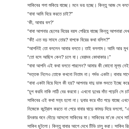
সাকিবের গলা শুকিয়ে যাচ্ছে। মনে ভয় হচ্ছে। কিন্তু আজ সে 
“বাবা আমি বিয়ে করতে চাই?”
‘কী, আবার বল?’
“বাবা আপনার ছেলের বিয়ের বয়স পেরিয়ে যাচ্ছে কিন্তু আপনারা
“কী! এত বড় সাহস তোর? বাপকে বিয়ের কথা বলিস?”
“আপনিই তো বললেন আবার বলতে। তাই বললাম। আমি আর মুখ বন্ধ 
“তো বসে আছিস কেন? চলে যা। বেয়াদব কোথাকার।”
“বাবা আপনি এই কথা বলতে পারলেন? আমার কী কোনো মূল্য নেই
“দত্তক নিলেও তোকে কখনো নিতাম না। গর্দভ একটা। বাবার সাথে
“বাবা একটা বিয়ে দিলে কী হয়? আপনার দাদু ডাক শুনতে ইচ্ছে কর
“চুপ করবি নাকি লাঠি বের করবো। এখনো দুধের দাঁত পড়েনি সে চ
সাকিবের এই কথা সহ্য হলো না। দুবার করে দাঁত পড়ে যাচ্ছে 
নিজেকে কন্ট্রোল করতে না পেরে বাবার ঘাড়ে কামড় দিয়ে বললো,
চিৎকার শুনে দৌড়ে আসলো সাকিবের মা। সাকিবের মা’কে দেখে সাক
সাকিব ছুটলো। কিন্তু যাবার আগে দেখে টিভি চালু করা। সাকিব রিমো