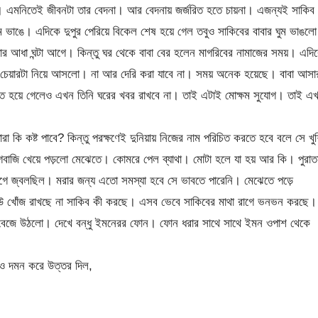
া। এমনিতেই জীবনটা তার বেদনা। আর বেদনায় জর্জরিত হতে চায়না। এজন্যই সাকিব
 ভাঙে। এদিকে দুপুর পেরিয়ে বিকেল শেষ হয়ে গেল তবুও সাকিবের বাবার ঘুম ভাঙলো
ার আধা ঘন্টা আগে। কিন্তু ঘর থেকে বাবা বের হলেন মাগরিবের নামাজের সময়। এদি
র চেয়ারটা নিয়ে আসলো। না আর দেরি করা যাবে না। সময় অনেক হয়েছে। বাবা আসা
য়ামত হয়ে গেলেও এখন তিনি ঘরের খবর রাখবে না। তাই এটাই মোক্ষম সুযোগ। তাই এ
 কি কষ্ট পাবে? কিন্তু পরক্ষণেই দুনিয়ায় নিজের নাম পরিচিত করতে হবে বলে সে খু
ডিগবাজি খেয়ে পড়লো মেঝেতে। কোমরে পেল ব্যাথা। মোটা হলে যা হয় আর কি। পুরা
গে জ্বলছিল। মরার জন্য এতো সমস্যা হবে সে ভাবতে পারেনি। মেঝেতে পড়ে
উ খোঁজ রাখছে না সাকিব কী করছে। এসব ভেবে সাকিবের মাথা রাগে ভনভন করছে।
ফোন বেজে উঠলো। দেখে বন্ধু ইমনেরর ফোন। ফোন ধরার সাথে সাথে ইমন ওপাশ থেকে
েও দমন করে উত্তর দিল,