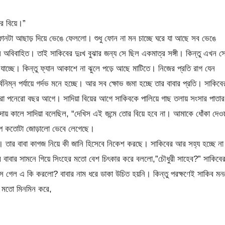
ে বিয়ে।”
 ফোনটা আছাড় দিয়ে ভেঙে ফেললো। শুধু ফোন না মন চাচ্ছে ঘরে যা আছে সব ভেঙে
বিবাহিত। তাই সাকিবের দুঃখ বুঝার জন্য সে ছিল একমাত্র সঙ্গী। কিন্তু এখন স
 যাচ্ছে‌। কিন্তু ফ্যান আকাশে না ঝুলে পড়ে আছে মাটিতে। নিজের প্রতি রাগ যেন
্বনিম্ন পর্যায়ে গর্দভ মনে হচ্ছে। আর সব ক্ষোভ জমা হচ্ছে তার বাবার প্রতি। সাকিবে
আরো পনেরো বছর আগে। সাদিয়া বিয়ের আগে সাকিবকে পালিয়ে গাছ তলায় সংসার পাতার
ায় কালে সাদিয়া বলেছিল, “দেখিস এই জন্মে তোর বিয়ে হবে না। আমাকে ধোঁকা দেওয
শাপ কতোটা জোড়ালো ভেবে লেগেছে।
। তার বাবা কাগজ নিয়ে কী জানি হিসেবে নিকেশ করছে। সাকিবের আর সহ্য হচ্ছে ন
বার সামনে গিয়ে সিংহের মতো বেশ চিৎকার করে বললো,”চৌধুরী সাহেব?” সাকিবে
ে গেল এ কি করলো? বাবার নাম ধরে ডাকা উচিত হয়নি। কিন্তু পরক্ষণেই সাকিব মন
র মতো মিনমিন করে,