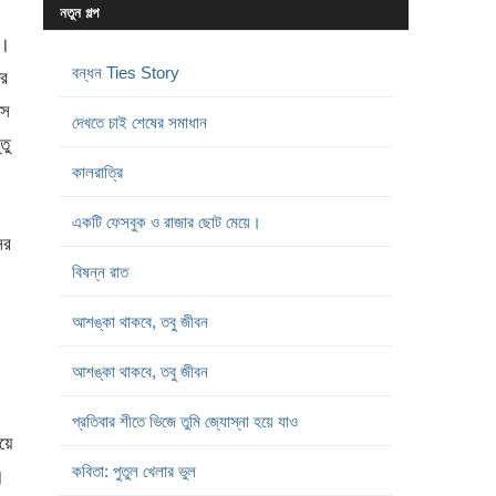
নতুন গল্প
ই।
বন্ধন Ties Story
ার
়স
দেখতে চাই শেষের সমাধান
তু
কালরাত্রি
একটি ফেসবুক ও রাজার ছোট মেয়ে।
ের
বিষন্ন রাত
আশঙ্কা থাকবে, তবু জীবন
আশঙ্কা থাকবে, তবু জীবন
প্রতিবার শীতে ভিজে তুমি জ্যোস্না হয়ে যাও
়ে
কবিতা: পুতুল খেলার ভুল
।