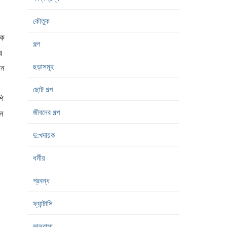
কৌতুক
কে
গল্প
র
ছড়াসমূহ
খন
ছোট গল্প
শি
জীবনের গল্প
তন
দু:খদায়ক
ধর্মীয়
প্রবন্ধ
ফ্যান্টাসি
ভালবাসা