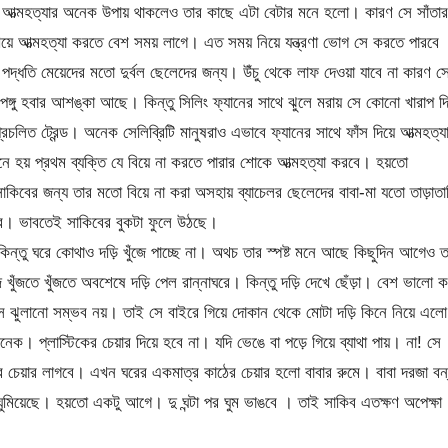
রবে। আত্মহত্যার অনেক উপায় থাকলেও তার কাছে এটা বেটার মনে হলো। কারণ সে সাঁতার
েয়ে আত্মহত্যা করতে বেশ সময় লাগে। এত সময় নিয়ে যন্ত্রণা ভোগ সে করতে পারবে
দ্ধতি মেয়েদের মতো দুর্বল ছেলেদের জন্য। উঁচু থেকে লাফ দেওয়া যাবে না কারণ স
 গিয়ে পঙ্গু হবার আশঙ্কা আছে। কিন্তু সিলিং ফ্যানের সাথে ঝুলে মরায় সে কোনো খারাপ দ
চলিত ট্রেন্ড। অনেক সেলিব্রিটি মানুষরাও এভাবে ফ্যানের সাথে ফাঁস দিয়ে আত্মহত্য
য় প্রথম ব্যক্তি যে বিয়ে না করতে পারার শোকে আত্মহত্যা করবে। হয়তো
িবের জন্য তার মতো বিয়ে না করা অসহায় ব্যাচেলর ছেলেদের বাবা-মা যতো তাড়াতাড
ে। ভাবতেই সাকিবের বুকটা ফুলে উঠছে।
িন্তু ঘরে কোথাও দড়ি খুঁজে পাচ্ছে না। অথচ তার স্পষ্ট মনে আছে কিছুদিন আগেও ত
খুঁজতে খুঁজতে অবশেষে দড়ি পেল রান্নাঘরে। কিন্তু দড়ি দেখে ছেঁড়া। বেশ ভালো ক
াঁস ঝুলানো সম্ভব নয়। তাই সে বাইরে গিয়ে দোকান থেকে মোটা দড়ি কিনে নিয়ে এল
েক। প্লাস্টিকের চেয়ার দিয়ে হবে না। যদি ভেঙে বা পড়ে গিয়ে ব্যাথা পায়। না! সে
 চেয়ার লাগবে। এখন ঘরের একমাত্র কাঠের চেয়ার হলো বাবার রুমে। বাবা দরজা বন
 ঘুমিয়েছে। হয়তো একটু আগে। দু ঘন্টা পর ঘুম ভাঙবে । তাই সাকিব এতক্ষণ অপেক্ষা