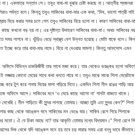
াস না। একমাত্র সন্তান সে। তবুও বাবা-মা বুঝার চেষ্টা করছে না। আত্নীয় স্বজনরা
াও পর্যন্ত বলে। কিন্তু তবুও সাকিবের বাবা-মার এক কথা, “দিব, ভালো পাত্রী পা
় বিয়ে করার সময় চলে গেল তবুও সাকিবের বিয়ে হলো না। কারণ সাকিবের বাবা-ম
র কাছে কখনো বড় হয় না। এর দৃষ্টান্ত উদাহরণ সাকিবের বাবা-মা। অথচ সাকিবের বয
ে সময় লাগবে না। ভুঁড়িও বেড়ে স্বাস্থ্য বেশ উন্নত হয়েছে। মোটা যাকে বলে। কিন্
িতে ইচ্ছে করে তার বাবা-মার নামে। বিয়ে না দেওয়ার মামলা। কিন্তু আফসোস এমন
। অফিসে বিভিন্ন চাকরিজীবী তার সাথে মজা করে। তার থেকেও ভয়ঙ্কর হলো অফিস
 লজ্জায় কোনো মেয়ের সাথে কথা বলতে পারে না। তবুও মাঝে মাঝে শিলা মেয়েটাকে
ে করে টুপ করে গলায় বিয়ের মালা পড়িয়ে দিতে। একদিন শিলা নীল রঙের শাড়ি আর
ো সেজে অফিসে আসে। সাকিবের মনে ‘ও মেয়ে কাছে আসো না’ গানটা বাজতে থাকে।
 দেখেছি। নীল শাড়িতে কী সুন্দর লাগছে তোমায়। আচ্ছা তুমি এত সুন্দর কেন?” শিলা
লার কাছ থেকে আঙ্কেল শুনে সাকিবের মন ভেঙে যায়। সাকিব রেগে গিয়ে শিলাকে
 মতো। ঐ যে চিকা আছে না? তার আকৃতি তোমার মধ্যে বিদ্যমান।” শিলা রেগে গিয
য়সের দিক থেকে যদি আঙ্কেল মনে হয় তবে চড় মারার সময় এরা বন্ধু ভাবে কীভাবে