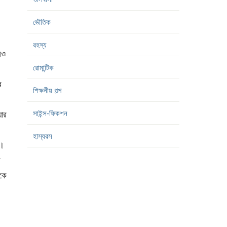
ভৌতিক
রহস্য
েও
রোমান্টিক
র
শিক্ষনীয় গল্প
সাইন্স-ফিকশন
়ার
হাস্যরস
া।
র
কে