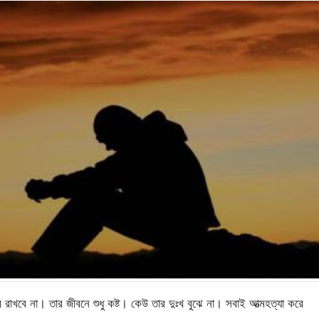
রাখবে না। তার জীবনে শুধু কষ্ট। কেউ তার দুঃখ বুঝে না। সবাই আত্মহত্যা করে