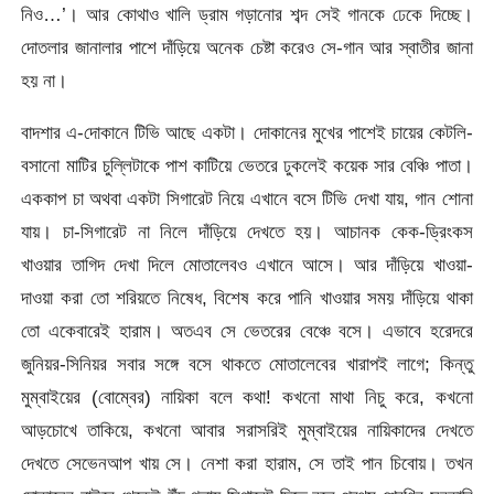
নিও…’। আর কোথাও খালি ড্রাম গড়ানোর শব্দ সেই গানকে ঢেকে দিচ্ছে।
দোতলার জানালার পাশে দাঁড়িয়ে অনেক চেষ্টা করেও সে-গান আর স্বাতীর জানা
হয় না।
বাদশার এ-দোকানে টিভি আছে একটা। দোকানের মুখের পাশেই চায়ের কেটলি-
বসানো মাটির চুল্লিটাকে পাশ কাটিয়ে ভেতরে ঢুকলেই কয়েক সার বেঞ্চি পাতা।
এককাপ চা অথবা একটা সিগারেট নিয়ে এখানে বসে টিভি দেখা যায়, গান শোনা
যায়। চা-সিগারেট না নিলে দাঁড়িয়ে দেখতে হয়। আচানক কেক-ড্রিংকস
খাওয়ার তাগিদ দেখা দিলে মোতালেবও এখানে আসে। আর দাঁড়িয়ে খাওয়া-
দাওয়া করা তো শরিয়তে নিষেধ, বিশেষ করে পানি খাওয়ার সময় দাঁড়িয়ে থাকা
তো একেবারেই হারাম। অতএব সে ভেতরের বেঞ্চে বসে। এভাবে হরেদরে
জুনিয়র-সিনিয়র সবার সঙ্গে বসে থাকতে মোতালেবের খারাপই লাগে; কিন্তু
মুম্বাইয়ের (বোম্বের) নায়িকা বলে কথা! কখনো মাথা নিচু করে, কখনো
আড়চোখে তাকিয়ে, কখনো আবার সরাসরিই মুম্বাইয়ের নায়িকাদের দেখতে
দেখতে সেভেনআপ খায় সে। নেশা করা হারাম, সে তাই পান চিবোয়। তখন