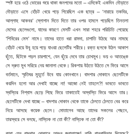
স্পষ্ট হয়ে ওঠে ভোরের শুয়ে থাকা জনপদের মতো – এদিকেই একদিন দৌড়াতে
দৌড়াতে এসে হোঁচট খেয়ে পড়ে গিয়েছিল এক ছাত্র – ‘নারায়ে তকবির,
আল্লাহু আকবর’ স্লোগান দিতে দিতে তার ওপর হামলে পড়েছিল তিনতলা
মেসের ছেলেগুলো, যাদের কারণে মেসটি এখন সারা শহরে পরিচিতি পেয়েছে
‘শিবিরের মেস’ নামে। তাদের হাতে ধরা রামদা, চাপাতি উঠছে আর নামছে
হোঁচট খেয়ে উবু হয়ে পড়ে যাওয়া ছেলেটির শরীরে। রক্ত ছলকে উঠল আকাশ
ছুঁতে, ছিটকে পড়ল চারপাশে, যেন ছুঁয়ে দেবে তার চোখমুখ। ভয় ও আতঙ্কে
সে দ্রুত মুখ সরিয়ে নেয় জানালা থেকে। রিকশায় উঠতে উঠতে সে ফিরে আসে
বর্তমানে, স্মৃতিঘর মুহূর্তে উবে যায় কোনখানে। বাদশার দোকানে ছেলেটিকে
কয়দিন হলো আর দেখাই যাচ্ছে না! আজো নেই তাহলে?! ভাবতে ভাবতে
স্বস্তির নিশ্বাস ছেড়ে পিছে ফিরে তাকাতেই অস্বস্তি ফিরে আসে তার।
ছেলেটিকে দেখা যাচ্ছে – বাদশার দোকান থেকে তাকে ঠেলতে ঠেলতে বের করে
নিয়ে আসছে কয়েক ছেলে। মোতালেব আছে তাদের সকলের পেছনে,
তারস্বরে সে বলছে, নাস্তিক না তো কী? নাস্তিক না তো কী?
কারা যেন বাদশার দোকানে আগুন জ্বালাচ্ছে! নাকি গানপাউডার দিয়েছে?