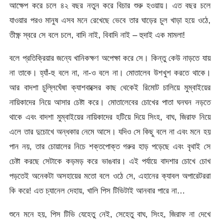
আক্ষেপ করে চলে ৪২ বছর নতুন করে বিচার শুরু হওয়ায়। এত বছর চলে
যাওয়ার পরও মানুষ এসব মনে রেখেছে ভেবে তার ঘাড়ের চুল খাড়া হয়ে ওঠে,
তীক্ষ্ণ স্বরে সে বলে চলে, বাদি নাই, বিবাদি নাই – হুদাই এক মামলা!
বলে প্রতিক্রিয়ার জন্যে খানিকক্ষণ অপেক্ষা করে সে। কিন্তু কেউ নাড়তে যায়
না তাকে। হ্যাঁ-হু বলে না, না-ও বলে না। মোতালেব উশখুশ করতে থাকে।
আর বাদশা চুল্লিঘেঁষা ক্যাশবাক্সের কাছ থেকেই রিমোট চালিয়ে মুম্বাইয়ের
নায়িকাদের নিয়ে আসার চেষ্টা করে। মোতালেবের চোখের পাতা ঘনঘন নড়তে
থাকে এবং বাদশা মুম্বাইয়ের নায়িকাদের হটিয়ে দিয়ে সিংহ, বাঘ, জিরাফ নিয়ে
এলে তার দুচোখে অন্ধকার নেমে আসে। যদিও সে কিছু বলে না এবং মনে হয়
পান নয়, তার চোয়ালের নিচে শক্তপোক্ত গরুর হাড় পড়েছে এবং বৃথাই সে
চেষ্টা করছে সেটাকে কড়মড় করে ভাঙবার। এই পর্যায়ে বাদশার চোখে চোখ
পড়তেই অনেকটা অসহায়ের মতো বলে ওঠে সে, এহানের ক্যাবল অপারেটররা
কি করে! এত চ্যানেল দেহায়, খালি পিস টিভিটাই আনবার পারে না…
শুনে মনে হয়, পিস টিভি যেহেতু নেই, সেহেতু বাঘ, সিংহ, জিরাফ না দেখে