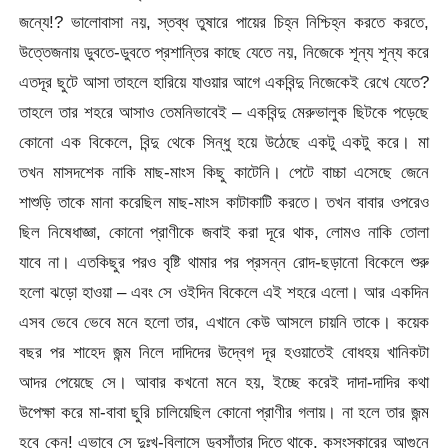
জন্যে!? ভালোবাসা নয়, স্তব্ধ তুষারে পায়ের চিহ্ন নিশ্চিহ্ন করতে করতে,
উত্তেজনায় ডুবতে-ডুবতে প্রশান্তির কাছে যেতে নয়, নিজেকে শূন্য শূন্য করে
এতদূর ছুটে আসা তাহলে হারিয়ে যাওয়ার আগে একবিন্দু নিজেকেই রেখে যেতে?
তাহলে তার শহরে আসাও তেমনিভাবেই – একবিন্দু মেরুভালুক ছিটকে পড়েছে
কোনো এক বিকেলে, বিন্দু থেকে সিন্ধু হয়ে উঠেছে একটু একটু করে। মা
তখন মাসদশেক নাকি মাছ-মাংস কিছু কাটেনি। পেটে বাচ্চা এসেছে জেনে
শাশুড়ি তাকে মানা করেছিল মাছ-মাংস কাটাকাটি করতে। তখন বাবার ওপরেও
ছিল নিষেধাজ্ঞা, কোনো প্রাণীকে জবাই করা দূরে থাক, লোমও নাকি তোলা
যাবে না। এতকিছুর পরও বৃষ্টি থামার পর প্রসন্ন রোদ-ছড়ানো বিকেলে শুরু
হলো ঝড়ো হাওয়া – এবং সে ওইদিন বিকেলে এই শহরে এলো। আর একদিন
এসব ভেবে ভেবে মনে হলো তার, এখানে কেউ আসলে চায়নি তাকে। কয়েক
বছর পর শাহেদ জন্ম নিলে দাদিদের উদ্বেগ দূর হওয়াতেই বোধহয় খানিকটা
আদর পেয়েছে সে। আবার কখনো মনে হয়, ইচ্ছে করেই দাদা-দাদির কথা
উপেক্ষা করে মা-বাবা ছুরি চালিয়েছিল কোনো প্রাণীর গলায়। না হলে তার জন্ম
হবে কেন! এভাবে সে দুঃখ-বিলাসে ডুবসাঁতার দিতে থাকে, কুসংস্কারের আগুনে