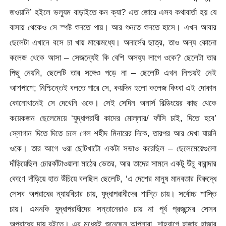
জওয়ানি’ হইলে ভল্যুম বাড়াইতে কন ক্যা? এত জোরে এসব কথাবার্তা হয় যে
বাসায় থেকেও সে স্পষ্ট শুনতে পায়। আর শুনতে শুনতে হাসে। এখন আবার
ছেলেটা এখানে বসে চা খায় মাঝেমধ্যে। অনার্সের ছাত্র, তাও অন্য কোনো
কলেজ থেকে আসা – সেজন্যেই কি বেশি অসহ্য লাগে ওকে? ছেলেটা তার
পিছু নেয়নি, ছেলেটি তার সঙ্গেও পড়ে না – ছেলেটি এখন নিশ্চয়ই নেই
আশপাশে; নিশ্চিন্তেই বলতে পারে সে, কয়দিন হলো কলেজ কিংবা এই দোকান
কোনোখানেই সে দেখেনি ওকে। সেই সেদিন অনার্স বিল্ডিংয়ের কাছ থেকে
কয়েকজন ছেলেমেয়ে ‘যুদ্ধাপরাধী কাদের মোল্লার/ ফাঁসি চাই, দিতে হবে’
স্লোগান দিতে দিতে চলে গেল শহীদ মিনারের দিকে, তারপর আর দেখা যায়নি
ওকে। তার আগে ওরা ছোটখাটো একটা সভাও করেছিল – ছেলেমেয়েগুলো
দাঁড়িয়েছিল চোরকাঁটাওয়ালা মাঠের ভেতর, আর তাদের সামনে একটু উঁচু বারান্দার
কোণে দাঁড়িয়ে হাত উঁচিয়ে বলছিল ছেলেটি, ‘এ দেশের মানুষ মানবতার বিরুদ্ধে
সেসব অপরাধের ন্যায়বিচার চায়, যুদ্ধাপরাধীদের শাস্তি চায়। সর্বোচ্চ শাস্তি
চায়। এমনকি যুদ্ধাপরাধীদের সন্তানেরাও চায় না পূর্ব প্রজন্মের সেসব
অপরাধের দায় বইতে। এর মধ্যেই শুনেছেন আপনারা, শাহবাগে হাজার হাজার