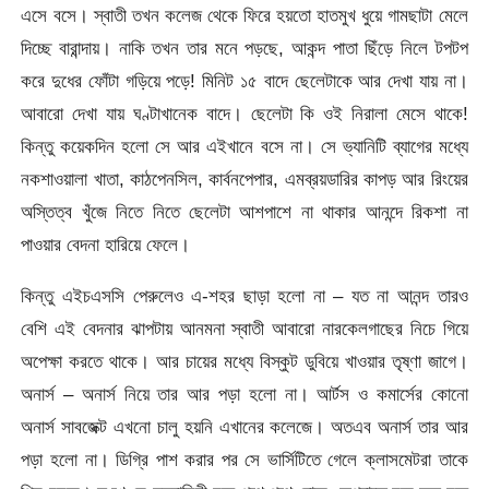
এসে বসে। স্বাতী তখন কলেজ থেকে ফিরে হয়তো হাতমুখ ধুয়ে গামছাটা মেলে
দিচ্ছে বারান্দায়। নাকি তখন তার মনে পড়ছে, আকন্দ পাতা ছিঁড়ে নিলে টপটপ
করে দুধের ফোঁটা গড়িয়ে পড়ে! মিনিট ১৫ বাদে ছেলেটাকে আর দেখা যায় না।
আবারো দেখা যায় ঘণ্টাখানেক বাদে। ছেলেটা কি ওই নিরালা মেসে থাকে!
কিন্তু কয়েকদিন হলো সে আর এইখানে বসে না। সে ভ্যানিটি ব্যাগের মধ্যে
নকশাওয়ালা খাতা, কাঠপেনসিল, কার্বনপেপার, এমব্রয়ডারির কাপড় আর রিংয়ের
অস্তিত্ব খুঁজে নিতে নিতে ছেলেটা আশপাশে না থাকার আনন্দে রিকশা না
পাওয়ার বেদনা হারিয়ে ফেলে।
কিন্তু এইচএসসি পেরুলেও এ-শহর ছাড়া হলো না – যত না আনন্দ তারও
বেশি এই বেদনার ঝাপটায় আনমনা স্বাতী আবারো নারকেলগাছের নিচে গিয়ে
অপেক্ষা করতে থাকে। আর চায়ের মধ্যে বিস্কুট ডুবিয়ে খাওয়ার তৃষ্ণা জাগে।
অনার্স – অনার্স নিয়ে তার আর পড়া হলো না। আর্টস ও কমার্সের কোনো
অনার্স সাবজেক্ট এখনো চালু হয়নি এখানের কলেজে। অতএব অনার্স তার আর
পড়া হলো না। ডিগ্রি পাশ করার পর সে ভার্সিটিতে গেলে ক্লাসমেটরা তাকে