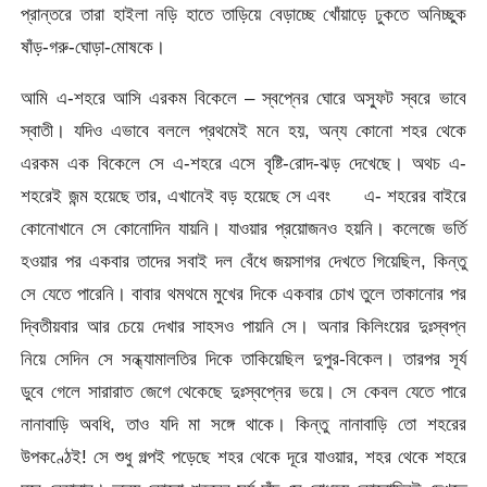
প্রান্তরে তারা হাইলা নড়ি হাতে তাড়িয়ে বেড়াচ্ছে খোঁয়াড়ে ঢুকতে অনিচ্ছুক
ষাঁড়-গরু-ঘোড়া-মোষকে।
আমি এ-শহরে আসি এরকম বিকেলে – স্বপ্নের ঘোরে অস্ফুট স্বরে ভাবে
স্বাতী। যদিও এভাবে বললে প্রথমেই মনে হয়, অন্য কোনো শহর থেকে
এরকম এক বিকেলে সে এ-শহরে এসে বৃষ্টি-রোদ-ঝড় দেখেছে। অথচ এ-
শহরেই জন্ম হয়েছে তার, এখানেই বড় হয়েছে সে এবং এ- শহরের বাইরে
কোনোখানে সে কোনোদিন যায়নি। যাওয়ার প্রয়োজনও হয়নি। কলেজে ভর্তি
হওয়ার পর একবার তাদের সবাই দল বেঁধে জয়সাগর দেখতে গিয়েছিল, কিন্তু
সে যেতে পারেনি। বাবার থমথমে মুখের দিকে একবার চোখ তুলে তাকানোর পর
দ্বিতীয়বার আর চেয়ে দেখার সাহসও পায়নি সে। অনার কিলিংয়ের দুঃস্বপ্ন
নিয়ে সেদিন সে সন্ধ্যামালতির দিকে তাকিয়েছিল দুপুর-বিকেল। তারপর সূর্য
ডুবে গেলে সারারাত জেগে থেকেছে দুঃস্বপ্নের ভয়ে। সে কেবল যেতে পারে
নানাবাড়ি অবধি, তাও যদি মা সঙ্গে থাকে। কিন্তু নানাবাড়ি তো শহরের
উপকণ্ঠেই! সে শুধু গল্পই পড়েছে শহর থেকে দূরে যাওয়ার, শহর থেকে শহরে