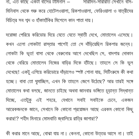
না, এত কাছে একটা বাসের টার্মিনাল – সারাদিন-সারারাত সেখানে বাস-
মিনিবাস থেকে শুরু করে হোটেলওয়ালা, রিকশাওয়ালা, ফেরিওয়ালা ও যাত্রীদের
বিচিত্র সব শব্দ ও হাঁকাহাঁকির মিশেলে কান পাতা দায়।
দরোজা পেরিয়ে করিডোর দিয়ে যেতে যেতে স্বাতী দেখে, মোতালেব এসেছে।
কখন এলো লোকটা! রাস্তার পাশেই তো সে দাঁড়িয়েছিল রিকশার জন্যে।
লোকটা কি ভূত! বাসা থেকে বেরুনোর আগে দেখেছিল সে, বাদশার দোকান
থেকে বেরিয়ে মোতালেব নিজের বাড়ির দিকে হাঁটছে। তাহলে সে কি ভুল
দেখেছে! একটু এগিয়ে করিডোরে দাঁড়ালেও স্পষ্ট শোনা যায়, সিটিংরুমে কী কথা
হচ্ছে। বাবা তো ঘুমাচ্ছিল, এখন কি তাহলে জেগে উঠেছে? আর তারই সঙ্গে
মোতালেব কথা বলছে, জানতে চাইছে অথবা জানবার ভঙ্গিতে চূড়ান্ত সিদ্ধান্ত
দিচ্ছে, এতটুকু এই শহরে, যেখানে সবাই সবাইকে চেনে, একজন
আরেকজনকে জানে, সেখানে কি কোনো প্রয়োজন আছে এরকম কোনো কিছু
করার!? শহীদ মিনারে মোমবাতি জ্বালিয়ে রাত্রি জাগার!?
কী করার মানে আছে, বোঝা যায় না। কেননা, কোনো উত্তর আসে না। তাই