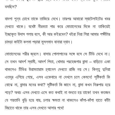
বসছিস?
বাদশা শূন্য চোখে তাকে তাকিয়ে দেখে। তারপর আবারো স্যাটেলাইটের খবর
দেখতে থাকে। যথেষ্ট নীরবতা পার করে মোতালেবের দিকে না তাকিয়েই
ইচ্ছাকৃত উদাস গলায় বলে, কী আর কইরবেন? ধইরা নিয়া গিয়া আমার পক্ষীটার
চামড়া কাইটা কলমা পড়ায়া মুসলমান বানায়া দ্যান।
মোতালেবের শরীর জ্বলে। বাসায় পোলাপানের সঙ্গে বসে সে টিভি দেখে না।
সে তখন আদর্শ স্বামী, আদর্শ পিতা, খোদার পরহেজগার বান্দা – বাড়িতে একা
থাকলেও টিভির উরামতারাম চ্যানেল দেখতে রাজি নয় সে। কিন্তু দুনিয়া
এতদূর এগিয়ে গেছে, এসব একেবারে না দেখলে চলে কেমনে! সৃষ্টিকর্তা কি
বোঝে না, বান্দার মনের কথা? সৃষ্টিকর্তা কি জানে না, বান্দা কখন নিরুপায় হয়ে
পড়ে? অথচ এসব দেখতে এসে কত কথাই না শুনতে হয় তাকে! তখন কতজন
যে শয়তানি বুড়ি হয়ে যায়, চলার ক্ষমতা না থাকলেও কাঁপা-কাঁপা হাতে কাঁটা
বিছাতে থাকে তার এসব দেখতে আসার পথে!