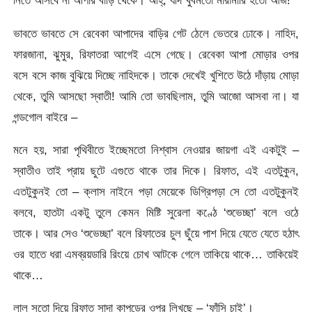
নিতে আসবে না আপার বাড়ি থেকে। আহ্, যদি খুবমতো মারামারি হতো আজ!
ভাবতে ভাবতে সে রেবেকা আপাদের বাড়ির গেট ঠেলে ভেতরে ঢোকে। নাহিদ,
ফারজানা, ঝুমুর, রিফাতরা আগেই এসে গেছে। রেবেকা আপা মোড়ার ওপর
বসে বসে কাজ বুঝিয়ে দিচ্ছে নাহিদকে। তাকে দেখেই খুশিতে উঠে দাঁড়ায় মোড়া
থেকে, তুমি আসছো স্বাতী! আমি তো ভাবছিলাম, তুমি আজো আসবা না। যা
গন্ডগোল বাইরে –
মনে হয়, সারা পৃথিবীতে ইচ্ছেমতো নিশ্বাস নেওয়ার জায়গা এই একটুই –
স্বাতীও তাই প্রায় ছুটে এগুতে থাকে তার দিকে। রিফাত, এই এতটুকুন,
এতটুকুনই তো – ক্লাস নাইনে পড়া মেয়েকে ডিগ্রিপড়া সে তো এতটুকুনই
বলবে, হাতটা একটু তুলে কেমন মিষ্টি সুরেলা কণ্ঠে ‘শুভেচ্ছা’ বলে ওঠে
তাকে। আর সেও ‘শুভেচ্ছা’ বলে রিফাতের চুল ছুঁয়ে পাশ দিয়ে যেতে যেতে হঠাৎ
ওর হাতে ধরা এমব্রয়ডারি রিংয়ে চোখ আটকে গেলে তাকিয়ে থাকে… তাকিয়েই
থাকে…
লাল সুতো দিয়ে রিফাত সাদা কাপড়ের ওপর লিখছে – ‘ফাঁসি চাই’।