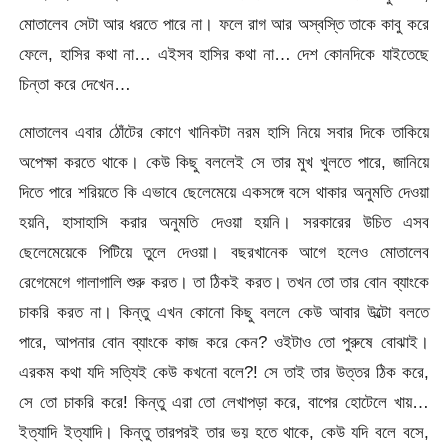
মোতালেব সেটা আর ধরতে পারে না। ফলে রাগ আর অস্বস্তি তাকে কাবু করে
ফেলে, হাসির কথা না… এইসব হাসির কথা না… দেশ কোনদিকে যাইতেছে
চিন্তা করে দেখেন…
মোতালেব এবার ঠোঁটের কোণে খানিকটা নরম হাসি নিয়ে সবার দিকে তাকিয়ে
অপেক্ষা করতে থাকে। কেউ কিছু বললেই সে তার মুখ খুলতে পারে, জানিয়ে
দিতে পারে শরিয়তে কি এভাবে ছেলেমেয়ে একসঙ্গে বসে থাকার অনুমতি দেওয়া
হয়নি, হাসাহাসি করার অনুমতি দেওয়া হয়নি। সরকারের উচিত এসব
ছেলেমেয়েকে পিটিয়ে তুলে দেওয়া। বছরখানেক আগে হলেও মোতালেব
রেগেমেগে গালাগালি শুরু করত। তা ঠিকই করত। তখন তো তার বোন ব্যাংকে
চাকরি করত না। কিন্তু এখন কোনো কিছু বললে কেউ আবার উল্টো বলতে
পারে, আপনার বোন ব্যাংকে কাজ করে কেন? ওইটাও তো পুরুষে বোঝাই।
এরকম কথা যদি সত্যিই কেউ কখনো বলে?! সে তাই তার উত্তর ঠিক করে,
সে তো চাকরি করে! কিন্তু এরা তো লেখাপড়া করে, বাপের হোটেলে খায়…
ইত্যাদি ইত্যাদি। কিন্তু তারপরই তার ভয় হতে থাকে, কেউ যদি বলে বসে,