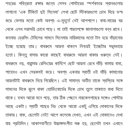
শহরের পবিত্রতা রক্ষার জন্যে সেসব পোস্টারের স্পর্শকাতর স্থানগুলোয়
লাগানো ‘এক টিকিটে দুই সিনেমা’ লেখা ছোট স্টিকারগুলো চোখ দিয়ে ভস্ম
করে ফেলার মতো কেউ অবশ্য এ-মুহূর্তে নেই আশপাশে। বাবা-মায়ের ঘর
থেকে এসব সরাসরি চোখে পড়ে। মা তাই পারতপক্ষে জানালাগুলো বন্ধ রাখে।
কতবার ড্রেসিং টেবিলের সামনে সিনেমার নায়িকাদের মতো টান হয়ে দাঁড়ানোর
ইচ্ছে হয়েছে তার। বাথরুমে আয়না থাকলে নিশ্চয়ই ইচ্ছেটার সদ্ব্যবহার
হতো। কিন্তু বাসার কারো কাছেই বাথরুমে আয়না থাকার গুরুত্ব নেই।
বাথরুমে নয়, বারান্দার রেলিংয়ের কার্নিশে ছোট আয়না রেখে দাঁড়ি কামায় বাবা,
শাহেদও এখন সেরকমই করে। অবশ্য একবার স্বাতী ওই দাঁড়ি কামানোর
আয়নাটাই বাথরুমে নিয়ে গিয়েছিল। এই সামান্য অতীত তাকে স্বস্তির সঙ্গে
সামনের দিকে ঝুলে থাকা হোর্ডিংবোর্ডের দিকে চোখ তুলে তাকাতে বাধা দিতে
থাকে। তখন আরো মনে পড়ে, তার ঠিক পেছনে নারকেলগাছের সঙ্গেও পোস্টার
আছে একটা। স্বাতী গাছের নিচ থেকে আরো একটু এগিয়ে দোকানের দিকে
তাকায়। যাক, ছেলেটা নেই! আগে কলেজে দেখত, এখন এই দোকানেও দেখা
যায় প্রতিদিন। আকাশবাণীতে উচ্চাঙ্গসংগীত শুরু হয়, ছেলেটা তখন এখানে