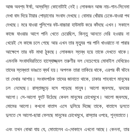
আজ অবশ্য ঈর্ষা, অস্বস্তি কোনোটাই নেই। লোকজন আজ নাচ-গান-সিনেমা
দেখা বাদ দিয়ে টায়ার পোড়ানোর সংবাদ দেখছে। বোমার ধোঁয়ায় ঢেকে-যাওয়া পথ
দেখছে। মরে যাওয়া পুলিশের বউ-বাচ্চারা হাউমাউ করে কাঁদছে এখন। সকালে
কাজে যাওয়ার আগে পানি খেতে চেয়েছিল, কিন্তু আনতে দেরি হওয়ায় না
খেয়েই সে কাজে চলে গেছে আর এখন তার মৃত্যুর পর পানি খাওয়াতে না পারার
আক্ষেপে তার বউ মাথা ঠুকছে। লোকজন স্তব্ধ হয়ে তাকে দেখতে থাকে।
এমনকি সংবাদবিরতিতে হাস্যোজ্জ্বল তরুণীর দল নেচেগেয়ে মোবাইল দেখিয়েও
তাদের স্তব্ধতা ভাঙতে ব্যর্থ হয়। অপলক তারা তাকিয়ে থাকে, এরপর কী ঘটবে
তা দেখার আশায়। সংবাদপাঠক তাদের জানাতে থাকে, ঢাকার শাহবাগে মানুষের
ঢল নেমেছে। রাস্তাজুড়ে বসে পড়েছে মানুষ। আলো জ্বলছে, হৃদয়ের
আলো। সে-আলো ফুটে উঠেছে কেবল মানুষের চোখেমুখে। আলো জ্বলছে,
মোমের আলো। কখনো বাতাস এসে দুলিয়ে দিচ্ছে তাকে, বাতাসে দুলতে
দুলতে সে আলো-ছায়া ফেলছে মানুষের চোখেমুখে, রাস্তার ওপরে, শূন্যতাতে।
এবং তখন বোঝা যায় যে, মোতালেব এ-দোকানে এখনো আছে। কেননা, তার