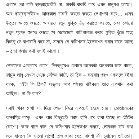
এখানে তো খালি ছাত্রছাত্রীই না, চাকরি-বাকরি করে এমন মানুষও আছে।
আর ছাত্রছাত্রীরাও আজকাল চাকরি করতে করতে লেখাপড়া করে… এসব
উত্তর শুনতে শুনতে, আবারও নতুন যুক্তি দাঁড় করাতে করাতে, ফের কোনো
নতুন প্রশ্ন শুনতে শুনতে সে রেগেমেগে গালিগালাজ করার যুক্তি খুঁজে পায়;
কিন্তু সে রাগারাগি করে না, সামনে সে কমিশনার ইলেকশন করার তালে আছে
– ঠান্ডা গলায় কথা বলাই ভালো।
দোকানের একেবারে কোণে, দিনদুপুরেও যেখানে অনেকটা অন্ধকার জমে থাকে,
ফাচুক লাবু সেখান থেকে ফোঁড়ন কাটে, তা ঠিক – সন্ধ্যার পরও একসঙ্গে বইসা
থাকে, এইটা কি ঠিক? সন্ধ্যার আগ পর্যন্ত থাইকলে তাও একখান কথা
আছিল। না কি কন?
সবাই খবর দেখা বাদ দিয়ে পেছন ফিরে একচোট হেসে নেয়। মোতালেবের
অস্বস্তি বাড়ে। এখন আর কিছুতেই নরম হাসি ধরে রাখা যাচ্ছে না ঠোঁটের
কোণে। আজ বাদে কাল সে কমিশনার ইলেকশন করবে, লোকজন তার কথা
শুনে হাসলে কি ভালো লাগে! তাও থাকা যেত, বাদশা যদি চ্যানেল পাল্টাতো।