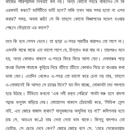
কাজের পারিশ্রমিক নিশ্চয়ই কম নয়। অন্য কোনো শহরে থাকলেও সে কি
এরকমই করত? ভার্সিটিতে ভর্তি হলে? নাকি তখন আর সময় হতো না এসব
করার? সময়, অথবা রুচি! সে কি তাহলে কোনো বিজ্ঞাপনের মডেল হওয়ার
পেছনে দৌড়াতো এর বদলে?
তবে কি হবে সেসব ভেবে। তা ছাড়া এ-শহর স্বাতীর খারাপও তো লাগে না।
এমনকি মাঝে মাঝে এত ভালো লাগে যে, চিন্তাও করা যায় না। তারপরও মনে
হয়, অন্য কোথাও থাকলে এ-শহরে ফিরে ফিরে আসা যেত। দেবদারুর পড়ে
যাওয়া নিঃসঙ্গ পাতাকে কুড়িয়ে নিয়ে হাঁটতে হাঁটতে কোথাও গিয়ে চা খাওয়ার কথা
ভাবা যেত। এতদিন থেকেও এ-শহর তো ভালো করে চেনা নয় তার, তাহলে
এ-দোকানেই কি আসত সে চায়ের টানে? যত দিন যাচ্ছে, দোকানটা তত গমগমে
হয়ে উঠছে। টিভিতে কখনো ‘এক নদী রক্ত পেরিয়ে’ গানটা শুরু হলে বাদশা
শব্দের ভল্যুম বাড়িয়ে দেয়। মোতালেব থাকলে চেঁচামেচি করে, ‘সিভিক সেন্স
নাই, এত জোরে বাজাস ক্যান? মানুষজনের অসুবিধা হয় না?’ কমিশনার হতে
চায় সে, অতএব কণ্ঠে তার নেতা নেতা ভাব থাকে। কিন্তু বাদশাও তো
ভোটার, সে ছেড়ে দেবে কেন? জোরে জোরে বলে সে, ‘মেরে সেকেন্ডহ্যান্ড