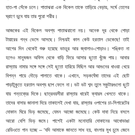
হাত-পা সেঁকে চলে। পাতাঝরা এক বিকেল তাকে তাড়িয়ে বেড়ায়, সর্ষে তেলের
ঘ্রাণে ডুবে যায় তার পুরো শরীর।
আজকের এই বিকেল অবশ্য পাতাঝরানো নয়। অনেক দূর থেকে পোড়া
টায়ারের গন্ধ ভেসে আসছে। নিশ্চয়ই কাল কেউ হরতাল ডেকেছে! তাই
আগের দিন থেকেই শুরু হয়েছে ভাংচুর আর জ্বালাও-পোড়াও। শঙ্কিত না
হলেও মানুষজন অফিস থেকে বাড়ি ফিরে আসার ছুতো খুঁজে পায়। আবার
রাস্তায় নামার সঙ্গে সঙ্গে সেই ছুতো হারিয়ে মিছিল আর আগুনের ধাওয়া খেয়ে
বিপন্ন পায়ে দৌড়ে পালাতে থাকে। এখানে, সড়কঘেঁষা তাদের এই ছোট
পাড়াটুকুতে হরতাল অবশ্য ছাপ ফেলে না। ভট ভট শব্দ তুলে স্কুটারগুলো ছুটে
যায় গন্তব্যের দিকে। ছাত্রবয়সীরা রাস্তার ধারেই ক্যারম খেলতে থাকে।
তাদের বাসার জানালা দিয়ে তাকালেই দেখা যায়, রাস্তার ওপাশের চা-সিগারেটের
দোকান ঘিরে ভিড় জমেছে, যেমন আজো জমেছে। কেউ দাবা নিয়ে বসলে
আরো বেশি ভিড় জমে। পাশেই একটা মনোহারি দোকানের আধোভাঙা
রেডিওতে গান হচ্ছে – ‘যদি আমাকে জানতে সাধ হয়, বাংলার মুখ চুমে জেনে