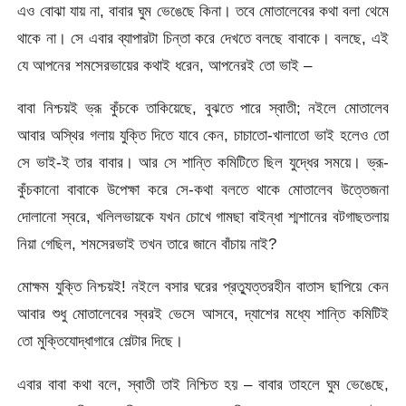
এও বোঝা যায় না, বাবার ঘুম ভেঙেছে কিনা। তবে মোতালেবের কথা বলা থেমে
থাকে না। সে এবার ব্যাপারটা চিন্তা করে দেখতে বলছে বাবাকে। বলছে, এই
যে আপনের শমসেরভায়ের কথাই ধরেন, আপনেরই তো ভাই –
বাবা নিশ্চয়ই ভ্রূ কুঁচকে তাকিয়েছে, বুঝতে পারে স্বাতী; নইলে মোতালেব
আবার অস্থির গলায় যুক্তি দিতে যাবে কেন, চাচাতো-খালাতো ভাই হলেও তো
সে ভাই-ই তার বাবার। আর সে শান্তি কমিটিতে ছিল যুদ্ধের সময়ে। ভ্রূ-
কুঁচকানো বাবাকে উপেক্ষা করে সে-কথা বলতে থাকে মোতালেব উত্তেজনা
দোলানো স্বরে, খলিলভায়কে যখন চোখে গামছা বাইন্ধা শ্মশানের বটগাছতলায়
নিয়া গেছিল, শমসেরভাই তখন তারে জানে বাঁচায় নাই?
মোক্ষম যুক্তি নিশ্চয়ই! নইলে বসার ঘরের প্রত্যুত্তরহীন বাতাস ছাপিয়ে কেন
আবার শুধু মোতালেবের স্বরই ভেসে আসবে, দ্যাশের মধ্যে শান্তি কমিটিই
তো মুক্তিযোদ্ধাগারে শেল্টার দিছে।
এবার বাবা কথা বলে, স্বাতী তাই নিশ্চিত হয় – বাবার তাহলে ঘুম ভেঙেছে,