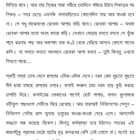
মিলিয়ে যাবে। আর তার নিজের সারা শরীরে ততদিনে গজিয়ে উঠবে শিকড়ের পর
শিকড় – শহর ছেড়ে এমনকি নানাবাড়িতেও কোনোদিন তার আর যাওয়া হবে
না। সে শুধু মাঝেমধ্যে রেবেকা আপার বাড়ি যাবে। রেবেকা আপার – অথবা
রেবেকা আপার মতো অন্য কারো বাড়ি। সেখানে মোড়ায় বসতে বসতে সে খুঁজে
পাবে ঝরনার পাড় আর অকস্মাৎ তার কণ্ঠ থেকে বেরিয়ে আসবে কোনো গানের
কলি। তা শুনতে শুনতে আনমনে রেবেকা আপা বলবে – তুমি কিন্তু এখনো
শিখতে পারো…
স্বাতী লম্বা চোখ মেলে রাস্তার এদিক-ওদিক দেখে। নরম রোদ মুছতে মুছতে
দীর্ঘ ছায়া নামছে রাস্তার ওপরে। কসাই বদরুল চাচা নরম হাড় কুচি করছে
চাপাতি দিয়ে। কসাইয়ের দোকানের পাশেই ছোট পাগাড়, ম্লান ধুলোমাখা
ভাঁটফুল গাছগুলো সেটিকে ঘিরে রেখেছে। আর তারপরই নিখিলেশের সেলুন –
নিখিলেশ সেটার ঝাপ তুলছে দুপুরের খাওয়া-দাওয়া সেরে এসে। আলসেমি
ভাঙতে শুরু করেছে বিকেল। কিন্তু কর্মব্যস্ত হয়ে উঠলেও শহরের এই
জায়গাটুকু গ্রামের মেঠো হাটের মৃদু কলরবের বেশি ঢেউ তোলে না। মনেই হয়