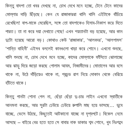
কিন্তু বাদশা তো খবর দেখছে না, চোখ দেখে মনে হচ্ছে, টেনে টেনে কাদের
মোল্লার দাড়ি ছিঁড়ছে। কেন যে রাজাকাররা খালি খালি এইটাকে বাঁচিয়ে
রেখেছিল! বাপ-মাকে মেরেছিল, সঙ্গে তো বাদশাকেও হিসাব-নিকাশ করে দিতে
পারত। তা না করে দয়া দেখাতে গেছে! এখন শয়তানটা বড় হয়েছে, আর কান
দুটো হয়েছে আরো বড়। কোথাও কেউ ‘রাজাকার’, ‘আলবদর’, ‘আলশামস’
‘শান্তি বাহিনী’ এইসব বললেই কানগুলো খাড়া করে শোনে। এখনো শুনছে,
খালি শুনছে না, চোখ দেখে মনে হচ্ছে, কাদের মোল্লাকে ফাঁসিতে ঝোলাচ্ছে
আর ঝাড়ু দিয়ে জড়ো করছে গোলাম আযম, নিজামীদের। মোতালেব আর বসে
থাকে না, উঠে দাঁড়িয়েও থাকে না, প্রচন্ড রাগ নিয়ে দোকান থেকে বেরিয়ে
হাঁটতে থাকে।
কিন্তু গানটা শোনা গেল না, ছেঁড়া ছেঁড়া দু-চার লাইন এখনো স্বাতীকে
আনমনা করছে, আর সুরটা ঢেউয়ে ঢেউয়ে রুপালি মাছ হয়ে ভাসছে… ডুবে
যাচ্ছে, ভেসে উঠছে, কিছুতেই আটকানো যাচ্ছে না দৃশ্যপটে। বিকেল নেমে
আসছে – বাইরে বের হতে হতে সে বাবার নাক ডাকার শব্দ শোনে, খুব নিঃশব্দে