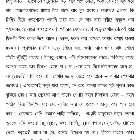
পিলু বলবে। দুঃখে সে সন্ন্যাসিনী হয়ে পথে পথে ঘোরে, অপঘাতে মরে ভূত হয়ে
যায়, নারকেলগাছের মাথায় উঠে হাসে আর চুল শুকায়। তারপরও এভাবে কি
ডিগ্রি নিয়ে পড়াশোনার গ্লানি ঢাকা যায়! সে তার সারা শরীরে স্কুলে পড়া
প্যাসকেলের সূত্র দেখতে পায়। শরীরের যেখানে চোখ পড়ে সেখান থেকেই তার
ফিনকি দিয়ে রক্ত উঠে আসে। দ্রুত, দ্রুত তার রেবেকা আপার বাসায় যাওয়া
দরকার। প্রতিদিন চারটার মধ্যে পৌঁছে যায়, অথচ আজ ঘড়ির কাঁটা পৌনে
পাঁচটা ছুঁইছুঁই করছে। কিন্তু এখানে, এই সিনেমাহলের কাছে, ক্ষণিকার কাছে
আগের মতো আর রিকশা মেলে না। না গেলে তার বিকেলটা ভালো যাবে না,
এমব্রয়ডারি শেখা হবে না। শেখার জন্যে যেতে হবে তাকে – আবার শেখাবার
জন্যেও। একেবারেই নতুন যারা আসে, সে আর নাদিয়া তাদের সুই-সুতার কাজ
বুঝিয়ে দেয়। আর রেবেকা আপা তাদের শেখায় নতুন ডিজাইন তোলা – নতুন
অর্ডার নিয়ে হিমশিম খায় সে, নাদিয়া আর সে তাকে সাহায্য করে আর গল্প
করে। কোনটায় বেশি মজা? শাড়ি-কামিজে, পাঞ্জাবি-ফতুয়াতে নতুন নকশা
তুলতে নাকি কখনো নিচু স্বরে, কখনোবা উঁচু স্বরে গল্প করে মৃদু-উচ্চ হাসিতে
ভেঙে পড়তে? জানে না সে, জানার ইচ্ছেও হয় না। হিসাব করলে এসব