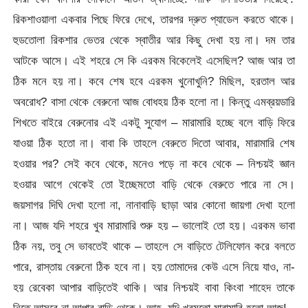
রিকশাওয়ালা একবার পিছে ফিরে দেখে, তারপর দ্রুত প্যাডেল করতে থাকে।
হুডতোলা রিকশার ভেতর থেকে স্বাতীর আর কিছু দেখা হয় না। দম তার
আটকে আসে। এই শহরে সে কি এরকম বিকেলেই এসেছিল? আজ আর তা
ঠিক মনে হয় না। কবে শেষ হবে এরকম খুনোখুনি? মিছিল, হরতাল আর
অবরোধ? বাসা থেকে বেরুনো আজ বোধহয় ঠিক হলো না। কিন্তু এমব্রয়ডারি
শিখতে বাইরে বেরুনোর এই একটু সুযোগ – মারামারি হচ্ছে বলে বাড়ি ফিরে
যাওয়া ঠিক হতো না। বাবা কি তাহলে বেরুতে দিতো আবার, মারামারি শেষ
হওয়ার পর? সেই কবে থেকে, মনেও পড়ে না কবে থেকে – নিশ্চয়ই জ্ঞান
হওয়ার আগে থেকেই তো ইচ্ছেমতো বাড়ি থেকে বেরুতে পারে না সে।
জয়সাগর দিঘি দেখা হলো না, নানাবাড়ি ছাড়া আর কোনো জায়গা দেখা হলো
না। আজ যদি শহরে খুব মারামারি শুরু হয় – ভালোই তো হয়। এরকম ভাবা
ঠিক নয়, তবু সে ভাবতেই থাকে – তাহলে সে বাড়িতে টেলিফোন করে বলতে
পারে, রাস্তায় বেরুনো ঠিক হবে না। হয় তোমাদের কেউ এসে নিয়ে যাও, না-
হয় রেবেকা আপার বাড়িতেই থাকি। আর নিশ্চয়ই বাবা কিংবা শাহেদ তাকে