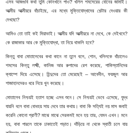
এসব আজগুবি কথা তুমি কোনখানে পাও? খলিল শমসেরের বোনের জামাই।
আত্মীয় আত্মীয়রে বাঁচাইছে, এর মধ্যে মুক্তিযোদ্ধাদের শেল্টার দেওয়ার কী
দেখছো?
আমিও তো তাই কই মিয়াভাই। আত্মীয় যদি আত্মীয়রে না দেখে, কে দেইখবে?
কে রাজাকার আর কে মুক্তিযোদ্ধা, তা নিয়ে থাকলি হবে?
কিন্তু বাবা মোতালেবের কথা কানে না তুলে বলে, শোন, খলিলকে বাঁচালেও
শমসের কিন্তু লক্ষ্মী, কানিজ আর রুপাদের রেপ করেছে, পাকিস্তানিদের
ক্যাম্পে দিয়ে এসেছে। হিন্দুদের তো মেরেছেই – আবেদীন, ফয়জুল আর
শাজাহানদেরও ধরে নিয়ে খুন করেছে।
মোতালেব নিশ্চয়ই হতাশ হচ্ছে এসব শুনে। সে নিশ্চয়ই ভেবে এসেছে, যুদ্ধ
যায়নি বলে বাবা বোধহয় সায় দেবে তার কথায়। বাবা কি সত্যিই নয় মাস জবাই
করেনি কোনো প্রাণী? মাঝে মাঝে সেরকমই মনে হয় তার, যেমন এখন। মনে
হয়, বাবা পারলে তাকে ঢাকাতেই পড়াত। দাঁড়িয়ে না থেকে স্বাতী চলে যায়
করিডোর থেকে।