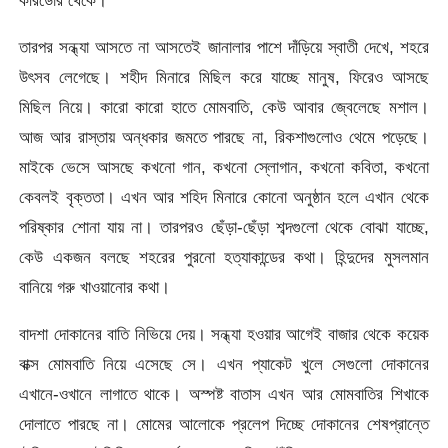
তারপর সন্ধ্যা আসতে না আসতেই জানালার পাশে দাঁড়িয়ে স্বাতী দেখে, শহরে
উৎসব লেগেছে। শহীদ মিনারে মিছিল করে যাচ্ছে মানুষ, ফিরেও আসছে
মিছিল নিয়ে। কারো কারো হাতে মোমবাতি, কেউ আবার জ্বেলেছে মশাল।
আজ আর রাস্তায় অন্ধকার জমতে পারছে না, রিকশাগুলোও থেমে পড়েছে।
মাইকে ভেসে আসছে কখনো গান, কখনো স্লোগান, কখনো কবিতা, কখনো
কেবলই বৃক্ততা। এখন আর শহিদ মিনারে কোনো অনুষ্ঠান হলে এখান থেকে
পরিষ্কার শোনা যায় না। তারপরও ছেঁড়া-ছেঁড়া শব্দগুলো থেকে বোঝা যাচ্ছে,
কেউ একজন বলছে শহরের পুরনো হত্যাকান্ডের কথা। হিন্দুদের মুসলমান
বানিয়ে গরু খাওয়ানোর কথা।
বাদশা দোকানের বাতি নিভিয়ে দেয়। সন্ধ্যা হওয়ার আগেই বাজার থেকে কয়েক
বাক্স মোমবাতি নিয়ে এসেছে সে। এখন প্যাকেট খুলে সেগুলো দোকানের
এখানে-ওখানে লাগাতে থাকে। অস্পষ্ট বাতাস এখন আর মোমবাতির শিখাকে
দোলাতে পারছে না। মোমের আলোকে প্রলেপ দিচ্ছে দোকানের শেষপ্রান্তে