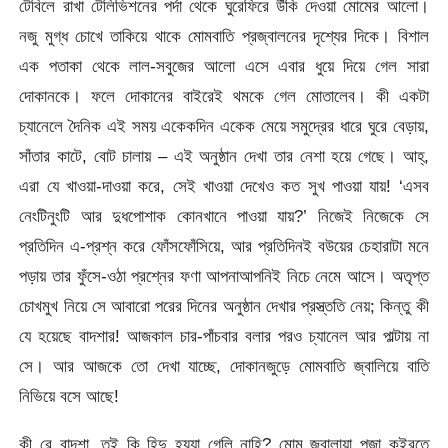
টেবিলে রাখা টেলিভিশনের পর্দা থেকে ঘুরেফিরে উঁকি দেওয়া মোমের আলো।
নজু মুগ্ধ চোখে তাকিয়ে থাকে মোমবাতি প্রজ্বালনের দৃশ্যের দিকে। বিশাল
এক পতাকা থেকে লাল-সবুজের আলো এসে এবার ধুয়ে দিয়ে গেল সারা
দোকানকে। ফলে দোকানের বাইরেই থমকে গেল মোতালেব। কী একটা
চ্যানেলে দৈনিক এই সময় একেকদিন একেক মেয়ে সমুদ্রের ধারে ঘুরে বেড়ায়,
সাঁতার কাটে, বোট চালায় – এই অনুষ্ঠান দেখা তার নেশা হয়ে গেছে। আহ্,
এরা যে খাওয়া-দাওয়া করে, সেই খাওয়া দেখেও কত সুখ পাওয়া যায়! ‘এসব
নেংটিনুংটি আর দুধপোশাক কোনখানে পাওয়া যায়?’ নিজেই নিজেকে সে
প্রতিদিন এ-প্রশ্ন করে ফোঁসফোঁসিয়ে, আর প্রতিদিনই বউয়ের চেহারাটা মনে
পড়ায় তার ফুঁসে-ওঠা প্রশ্নের ফণা আপনাআপনিই নিচে নেমে আসে। অতৃপ্ত
চোখমুখ নিয়ে সে আবারো পরের দিনের অনুষ্ঠান দেখার প্রস্ত্ততি নেয়; কিন্তু কী
যে হয়েছে বাদশার! আজকাল চার-পাঁচবার বলার পরও চ্যানেল আর পাল্টায় না
সে। আর আজকে তো দেখা যাচ্ছে, দোকানজুড়ে মোমবাতি জ্বালিয়ে বাতি
নিভিয়ে বসে আছে!
কী রে বাদশা, তুই কি হিন্দু হয়্যা গেলি নাহি? মোম জ্বালায়া পূজা কইরতে