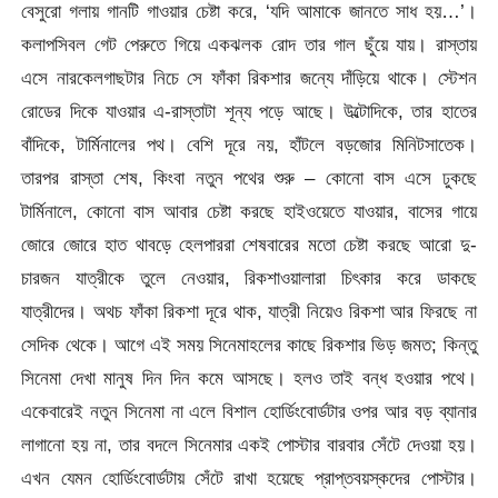
বেসুরো গলায় গানটি গাওয়ার চেষ্টা করে, ‘যদি আমাকে জানতে সাধ হয়…’।
কলাপসিবল গেট পেরুতে গিয়ে একঝলক রোদ তার গাল ছুঁয়ে যায়। রাস্তায়
এসে নারকেলগাছটার নিচে সে ফাঁকা রিকশার জন্যে দাঁড়িয়ে থাকে। স্টেশন
রোডের দিকে যাওয়ার এ-রাস্তাটা শূন্য পড়ে আছে। উল্টোদিকে, তার হাতের
বাঁদিকে, টার্মিনালের পথ। বেশি দূরে নয়, হাঁটলে বড়জোর মিনিটসাতেক।
তারপর রাস্তা শেষ, কিংবা নতুন পথের শুরু – কোনো বাস এসে ঢুকছে
টার্মিনালে, কোনো বাস আবার চেষ্টা করছে হাইওয়েতে যাওয়ার, বাসের গায়ে
জোরে জোরে হাত থাবড়ে হেলপাররা শেষবারের মতো চেষ্টা করছে আরো দু-
চারজন যাত্রীকে তুলে নেওয়ার, রিকশাওয়ালারা চিৎকার করে ডাকছে
যাত্রীদের। অথচ ফাঁকা রিকশা দূরে থাক, যাত্রী নিয়েও রিকশা আর ফিরছে না
সেদিক থেকে। আগে এই সময় সিনেমাহলের কাছে রিকশার ভিড় জমত; কিন্তু
সিনেমা দেখা মানুষ দিন দিন কমে আসছে। হলও তাই বন্ধ হওয়ার পথে।
একেবারেই নতুন সিনেমা না এলে বিশাল হোর্ডিংবোর্ডটার ওপর আর বড় ব্যানার
লাগানো হয় না, তার বদলে সিনেমার একই পোস্টার বারবার সেঁটে দেওয়া হয়।
এখন যেমন হোর্ডিংবোর্ডটায় সেঁটে রাখা হয়েছে প্রাপ্তবয়স্কদের পোস্টার।