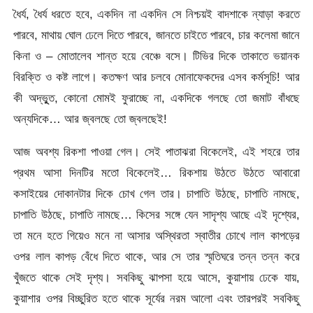
ধৈর্য, ধৈর্য ধরতে হবে, একদিন না একদিন সে নিশ্চয়ই বাদশাকে ন্যাড়া করতে
পারবে, মাথায় ঘোল ঢেলে দিতে পারবে, জানতে চাইতে পারবে, চার কলেমা জানে
কিনা ও – মোতালেব শান্ত হয়ে বেঞ্চে বসে। টিভির দিকে তাকাতে ভয়ানক
বিরক্তি ও কষ্ট লাগে। কতক্ষণ আর চলবে মোনাফেকদের এসব কর্মসূচি! আর
কী অদ্ভুূত, কোনো মোমই ফুরাচ্ছে না, একদিকে গলছে তো জমাট বাঁধছে
অন্যদিকে… আর জ্বলছে তো জ্বলছেই!
আজ অবশ্য রিকশা পাওয়া গেল। সেই পাতাঝরা বিকেলেই, এই শহরে তার
প্রথম আসা দিনটির মতো বিকেলেই… রিকশায় উঠতে উঠতে আবারো
কসাইয়ের দোকানটার দিকে চোখ গেল তার। চাপাতি উঠছে, চাপাতি নামছে,
চাপাতি উঠছে, চাপাতি নামছে… কিসের সঙ্গে যেন সাদৃশ্য আছে এই দৃশ্যের,
তা মনে হতে গিয়েও মনে না আসার অস্থিরতা স্বাতীর চোখে লাল কাপড়ের
ওপর লাল কাপড় বেঁধে দিতে থাকে, আর সে তার স্মৃতিঘরে তন্ন তন্ন করে
খুঁজতে থাকে সেই দৃশ্য। সবকিছু ঝাপসা হয়ে আসে, কুয়াশায় ঢেকে যায়,
কুয়াশার ওপর বিচ্ছুরিত হতে থাকে সূর্যের নরম আলো এবং তারপরই সবকিছু