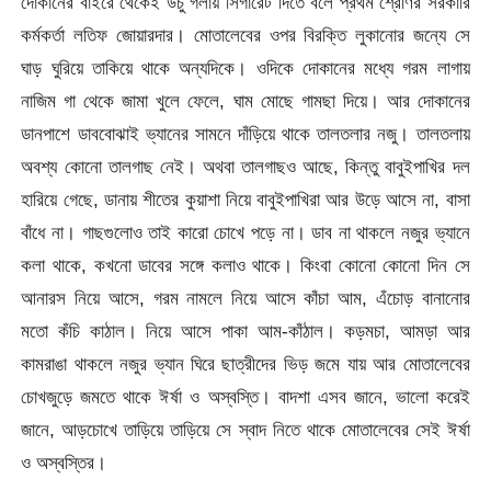
দোকানের বাইরে থেকেই উঁচু গলায় সিগারেট দিতে বলে প্রথম শ্রেণির সরকারি
কর্মকর্তা লতিফ জোয়ারদার। মোতালেবের ওপর বিরক্তি লুকানোর জন্যে সে
ঘাড় ঘুরিয়ে তাকিয়ে থাকে অন্যদিকে। ওদিকে দোকানের মধ্যে গরম লাগায়
নাজিম গা থেকে জামা খুলে ফেলে, ঘাম মোছে গামছা দিয়ে। আর দোকানের
ডানপাশে ডাববোঝাই ভ্যানের সামনে দাঁড়িয়ে থাকে তালতলার নজু। তালতলায়
অবশ্য কোনো তালগাছ নেই। অথবা তালগাছও আছে, কিন্তু বাবুইপাখির দল
হারিয়ে গেছে, ডানায় শীতের কুয়াশা নিয়ে বাবুইপাখিরা আর উড়ে আসে না, বাসা
বাঁধে না। গাছগুলোও তাই কারো চোখে পড়ে না। ডাব না থাকলে নজুর ভ্যানে
কলা থাকে, কখনো ডাবের সঙ্গে কলাও থাকে। কিংবা কোনো কোনো দিন সে
আনারস নিয়ে আসে, গরম নামলে নিয়ে আসে কাঁচা আম, এঁচোড় বানানোর
মতো কঁচি কাঠাল। নিয়ে আসে পাকা আম-কাঁঠাল। কড়মচা, আমড়া আর
কামরাঙা থাকলে নজুর ভ্যান ঘিরে ছাত্রীদের ভিড় জমে যায় আর মোতালেবের
চোখজুড়ে জমতে থাকে ঈর্ষা ও অস্বস্তি। বাদশা এসব জানে, ভালো করেই
জানে, আড়চোখে তাড়িয়ে তাড়িয়ে সে স্বাদ নিতে থাকে মোতালেবের সেই ঈর্ষা
ও অস্বস্তির।