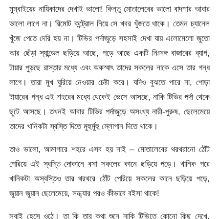
মুম্বাইয়ের নায়িকাদের দেখাই ভালো! কিন্তু মোতালেবের ভালো বাদশার আবার
ভালো লাগে না। রিমোট কন্ট্রোল নিয়ে সে খবর খুঁজতে থাকে। তেমন চ্যানেল
খুঁজে পেতে দেরি হয় না। টিভির পর্দাজুড়ে সহসাই দেখা যায় এলোমেলো জুতো
আর ছেঁড়া স্যান্ডেল ছড়িয়ে আছে, পড়ে আছে একটি নিঃসঙ্গ বাজারের ব্যাগ,
টায়ার পুড়ছে রাস্তার মধ্যে এবং অকস্মাৎ তাদের সকলের নাকে এসে তার গন্ধ
লাগে। তারা মুখ ঘুরিয়ে নেওয়ার চেষ্টা করে। যদিও বুঝতে পারে না, পোড়া
টায়ারের গন্ধ এই শহরের মধ্যে থেকেই ভেসে আসছে, নাকি টিভির পর্দা থেকে
ছুটে আসছে। তখনই আবার টিভির পর্দাজুড়ে অসংখ্য নারী-পুরুষ, ছেলেমেয়ে
তাদের খানিকটা স্বস্তি দিতে মুহুর্মুহু স্লোগান দিতে থাকে।
তাও ভালো, আমাগারে শহরে এসব হয় নাই – মোতালেবের থরথরানো ঠোঁট
পেরিয়ে এই স্বস্তি দোকানে বসা সকলের কানে ছড়িয়ে পড়ে। খানিক পরে
খানিকটা অস্বস্তিও তার থরথরে ঠোঁট পেরিয়ে সকলের কানে ছড়িয়ে পড়ে,
জুয়ান জুয়ান ছেলেমেয়ে, সন্ধ্যার পরও কীভাবে বইসা থাকে!
সবাই হেসে ওঠে। তা কি তার কথা শুনে নাকি টিভিতে কোনো কিছু দেখে,