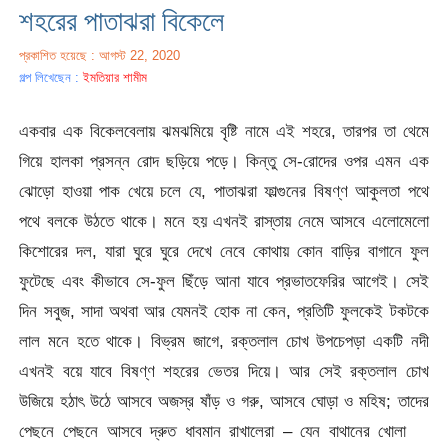
শহরের পাতাঝরা বিকেলে
প্রকাশিত হয়েছে : আগস্ট 22, 2020
গল্প লিখেছেন :
ইমতিয়ার শামীম
একবার এক বিকেলবেলায় ঝমঝমিয়ে বৃষ্টি নামে এই শহরে, তারপর তা থেমে
গিয়ে হালকা প্রসন্ন রোদ ছড়িয়ে পড়ে। কিন্তু সে-রোদের ওপর এমন এক
ঝোড়ো হাওয়া পাক খেয়ে চলে যে, পাতাঝরা ফাল্গুনের বিষণ্ণ আকুলতা পথে
পথে বলকে উঠতে থাকে। মনে হয় এখনই রাস্তায় নেমে আসবে এলোমেলো
কিশোরের দল, যারা ঘুরে ঘুরে দেখে নেবে কোথায় কোন বাড়ির বাগানে ফুল
ফুটেছে এবং কীভাবে সে-ফুল ছিঁড়ে আনা যাবে প্রভাতফেরির আগেই। সেই
দিন সবুজ, সাদা অথবা আর যেমনই হোক না কেন, প্রতিটি ফুলকেই টকটকে
লাল মনে হতে থাকে। বিভ্রম জাগে, রক্তলাল চোখ উপচেপড়া একটি নদী
এখনই বয়ে যাবে বিষণ্ণ শহরের ভেতর দিয়ে। আর সেই রক্তলাল চোখ
উজিয়ে হঠাৎ উঠে আসবে অজস্র ষাঁড় ও গরু, আসবে ঘোড়া ও মহিষ; তাদের
পেছনে পেছনে আসবে দ্রুত ধাবমান রাখালেরা – যেন বাথানের খোলা