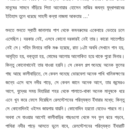
মানুষের সামনে দাঁড়িয়ে পিতা আনোয়ার হোসেন মাঝির জঘন্য যুদ্ধাপরাধের
ইতিহাস তুলে ধরেছে সাহসী কন্যা নাজমা আকতার …’
শুনতে শুনতে স্বাতী জানালার পাশ থেকে কমনরুমের একেবারে ভেতরে চলে
এসেছিল। দরকার নেই, এসবে কোনো দরকারই নেই তার। কারো সাতেপাঁচে
নেই সে। শহিদ মিনারে নাকি মঞ্চ হয়েছে, রাত ১২টা অবধি সেখানে গান হয়,
আবৃত্তি হয়, বক্তৃতা হয়, মোমের আলোয় আলোকিত হয়ে থাকে পুরো মিনার।
কিন্তু কোনোখানেই তার যাওয়া হয়নি। সে কেবল গল্প শুনেছে অনেক ফুলের
গাছ আছে কালীবাড়িতে, সে কেবল শুনেছে ভোরবেলা অনেক পাখি খানিকক্ষণের
জন্যে এসে বসে নদীর পাড়ে, সে কেবল জানে অনেক আগে, তার জন্মেরও
আগে, যুদ্ধের সময় বিহারিরা শহর থেকে পালাতে-থাকা অনেক মানুষকে ধরে
এনে খুন করে ফেলে দিয়েছিল রেলস্টেশনের পরিত্যক্ত ইঁদারার মধ্যে; কিন্তু
সে কোনোদিনই ওইসব জায়গায় যায়নি। কোনোদিন হয়তো যেতেও পারবে না।
অথবা সে যাওয়ার আগেই কালীবাড়ির গাছগুলো থেকে সব ফুল ঝরে পড়বে,
পাখিরা নদীর পাড়ে আসতে ভুলে যাবে, রেলস্টেশনের পরিত্যক্ত ইঁদারাটি