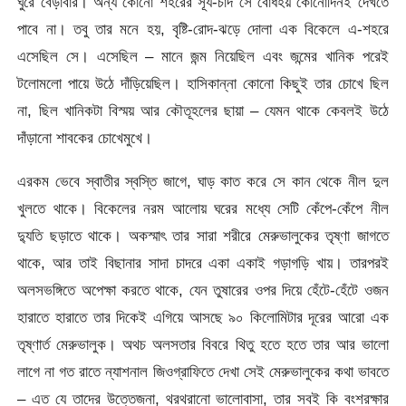
ঘুরে বেড়াবার। অন্য কোনো শহরের সূর্য-চাঁদ সে বোধহয় কোনোদিনই দেখতে
পাবে না। তবু তার মনে হয়, বৃষ্টি-রোদ-ঝড়ে দোলা এক বিকেলে এ-শহরে
এসেছিল সে। এসেছিল – মানে জন্ম নিয়েছিল এবং জন্মের খানিক পরেই
টলোমলো পায়ে উঠে দাঁড়িয়েছিল। হাসিকান্না কোনো কিছুই তার চোখে ছিল
না, ছিল খানিকটা বিস্ময় আর কৌতূহলের ছায়া – যেমন থাকে কেবলই উঠে
দাঁড়ানো শাবকের চোখেমুখে।
এরকম ভেবে স্বাতীর স্বস্তি জাগে, ঘাড় কাত করে সে কান থেকে নীল দুল
খুলতে থাকে। বিকেলের নরম আলোয় ঘরের মধ্যে সেটি কেঁপে-কেঁপে নীল
দ্যুতি ছড়াতে থাকে। অকস্মাৎ তার সারা শরীরে মেরুভালুকের তৃষ্ণা জাগতে
থাকে, আর তাই বিছানার সাদা চাদরে একা একাই গড়াগড়ি খায়। তারপরই
অলসভঙ্গিতে অপেক্ষা করতে থাকে, যেন তুষারের ওপর দিয়ে হেঁটে-হেঁটে ওজন
হারাতে হারাতে তার দিকেই এগিয়ে আসছে ৯০ কিলোমিটার দূরের আরো এক
তৃষ্ণার্ত মেরুভালুক। অথচ অলসতার বিবরে থিতু হতে হতে তার আর ভালো
লাগে না গত রাতে ন্যাশনাল জিওগ্রাফিতে দেখা সেই মেরুভালুকের কথা ভাবতে
– এত যে তাদের উত্তেজনা, থরথরানো ভালোবাসা, তার সবই কি বংশরক্ষার