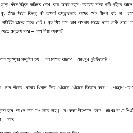
া ছুড়ে কেঁদে উঠুক! জরিনার চোখ বেয়ে আবার নতুন স্রোতের মতো পানি গড়িয়ে আ
খ গুঁজে দিতে; কিন্তু কী আশ্চর্য অদ্ভুতভাবে তাদের সেই মিলন ঘটে না। তা
া, নাটাইটা তাদের হাতে নেই। মৃত শিশু আর তার অসহায় মায়ের ভাষা কেউ বোঝে 
 যেতে মন্তব্য করে – লাশ নিয়া ব্যবসা?
 প্রশ্নের সম্মুখিন হয় – কয় মাসের বাচ্চা? – চোখমুখ ফুটছিলোনি?
াল দাঁতের কোনায় খিলাল দিয়ে খোঁচাতে খোঁচাতে জিজ্ঞাস করে – পোচ্ছাপ-পায়খ
ে হবে, তা সে স্বপ্নেও ভাবে নাই। সে কেবল দীর্ঘশ্বাস ফেলে, চোখের মধ্যে শিশু
 মা… মারে…