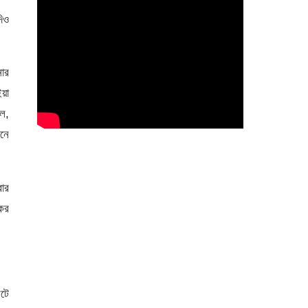
দিও
নার
ইয়া
িল,
মনে
বার
কের
িটে