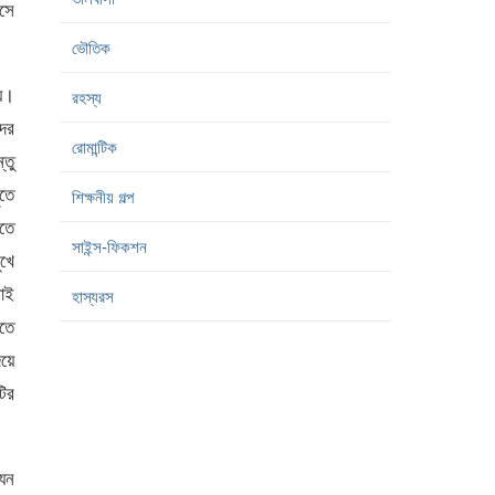
বসে
ভৌতিক
ায়।
রহস্য
দের
রোমান্টিক
্তু
ঁতে
শিক্ষনীয় গল্প
াতে
সাইন্স-ফিকশন
ুখে
নাই
হাস্যরস
তে
িয়ে
টির
যেন