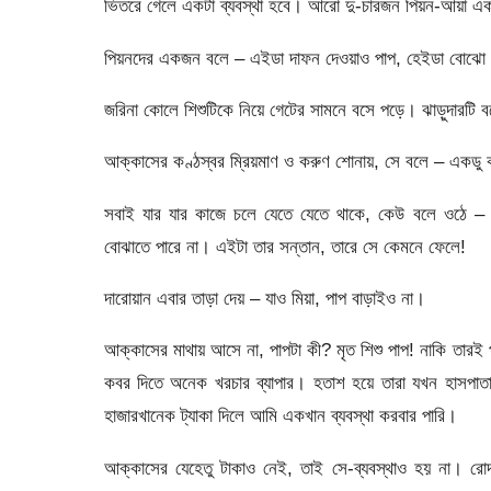
ভিতরে গেলে একটা ব্যবস্থা হবে। আরো দু-চারজন পিয়ন-আয়া এক 
পিয়নদের একজন বলে – এইডা দাফন দেওয়াও পাপ, হেইডা বোঝো ন
জরিনা কোলে শিশুটিকে নিয়ে গেটের সামনে বসে পড়ে। ঝাড়ুদারটি ব
আক্কাসের কণ্ঠস্বর ম্রিয়মাণ ও করুণ শোনায়, সে বলে – একডু
সবাই যার যার কাজে চলে যেতে যেতে থাকে, কেউ বলে ওঠে – 
বোঝাতে পারে না। এইটা তার সন্তান, তারে সে কেমনে ফেলে!
দারোয়ান এবার তাড়া দেয় – যাও মিয়া, পাপ বাড়াইও না।
আক্কাসের মাথায় আসে না, পাপটা কী? মৃত শিশু পাপ! নাকি তার
কবর দিতে অনেক খরচার ব্যাপার। হতাশ হয়ে তারা যখন হাসপাত
হাজারখানেক ট্যাকা দিলে আমি একখান ব্যবস্থা করবার পারি।
আক্কাসের যেহেতু টাকাও নেই, তাই সে-ব্যবস্থাও হয় না। রো