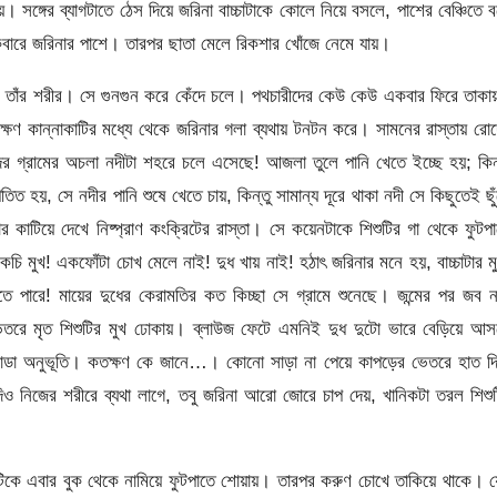
। সঙ্গের ব্যাগটাতে ঠেস দিয়ে জরিনা বাচ্চাটাকে কোলে নিয়ে বসলে, পাশের বেঞ্চিতে 
েবারে জরিনার পাশে। তারপর ছাতা মেলে রিকশার খোঁজে নেমে যায়।
ছে তাঁর শরীর। সে গুনগুন করে কেঁদে চলে। পথচারীদের কেউ কেউ একবার ফিরে তাক
ক্ষণ কান্নাকাটির মধ্যে থেকে জরিনার গলা ব্যথায় টনটন করে। সামনের রাস্তায় রো
 গ্রামের অচলা নদীটা শহরে চলে এসেছে! আজলা তুলে পানি খেতে ইচ্ছে হয়; কিন
ত হয়, সে নদীর পানি শুষে খেতে চায়, কিন্তু সামান্য দূরে থাকা নদী সে কিছুতেই ছু
াটিয়ে দেখে নিষ্প্রাণ কংক্রিটের রাস্তা। সে কয়েনটাকে শিশুটির গা থেকে ফুটপ
 মুখ! একফোঁটা চোখ মেলে নাই! দুধ খায় নাই! হঠাৎ জরিনার মনে হয়, বাচ্চাটার ম
তে পারে! মায়ের দুধের কেরামতির কত কিচ্ছা সে গ্রামে শুনেছে। জন্মের পর জব 
েতরে মৃত শিশুটির মুখ ঢোকায়। ব্লাউজ ফেটে এমনিই দুধ দুটো ভারে বেড়িয়ে আস
ঠান্ডা অনুভূতি। কতক্ষণ কে জানে…। কোনো সাড়া না পেয়ে কাপড়ের ভেতরে হাত দ
িও নিজের শরীরে ব্যথা লাগে, তবু জরিনা আরো জোরে চাপ দেয়, খানিকটা তরল শিশু
িকে এবার বুক থেকে নামিয়ে ফুটপাতে শোয়ায়। তারপর করুণ চোখে তাকিয়ে থাকে। 