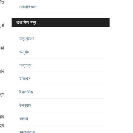
িও
জোনাকিগুলো
গল্পের বিষয় সমূহ
্না
অনুপ্রেরণা
িকা
অনুবাদ
অন্যান্য
যদি
ইতিহাস
ইসলামিক
ন্ত
উপন্যাস
নায়
কবিতা
 হয়
কাব্যগ্রন্থ