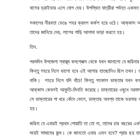
বাসের ড্রাইভার এসে যোগ দেয়। উপস্থিত যাত্রীরা পর্যন্ত একমত
সকালের নীরবতা ভেঙে শহর ক্রমশ কর্কশ হয়ে ওঠে। আক্কাস আল
তাদের জানিয়ে দেয়, লাশের গাড়ি আলাদা ভাড়া করতে হয়।
তিন.
পরশুদিন উপজেলা স্বাস্থ্য কমপ্লেক্স থেকে যখন জানালো যে জরি
কিন্তু শহরে নিলে ভালো হবে এই আশার হাতছানিও ছিল তখন। তা
বাকি। শহরে নিলে যদি বাঁচে! কিন্তু গতকাল ডাক্তার যখন ব
আক্কাস কেবলই আকুতি-মিনতি করেছে। ডাক্তারের ওষুধে নরমা
সে ডাক্তারের পা ধরে কেঁদে ফেলে, ডাক্তার অবশ্য তাকে ভরস
হয়।
জরিনা যে এবারই প্রথম পোয়াতি তা তো না, তাদের চার বছরের 
শুয়েই সাদ্দামের জন্ম। কে জানতো এবার এমন হবে? প্রায় ছয় হ