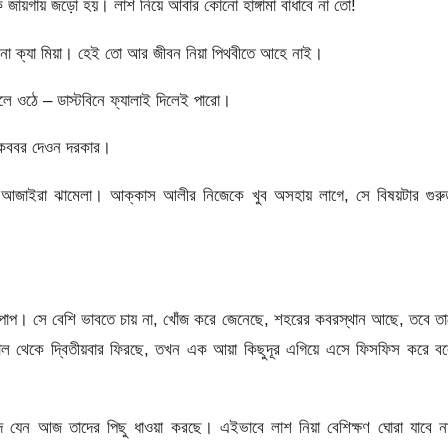
জায়গায় জড়ো হয়। লাশ নিয়ে আবার কোনো হাঙ্গামা বাধাবে না তো!
া ক্যা মিয়া। হেই তো আর জীবন নিয়া পিথবীতে আহে নাই।
লে ওঠে – ডাস্টবিনে ফ্যালাই দিলেই পারো।
 কববর দেওন দরকার।
আজাইরা ঝামেলা। আক্কাস আলীর নিজেকে খুব অসহায় লাগে, সে বিষয়টার গুরুত
ই পাপ। সে বেশি ভাবতে চায় না, খোঁজ করে জেনেছে, শহরের কবরস্থান আছে, তবে ত
াল থেকে দ্বিতীয়বার ফিরছে, তখন এক আয়া কিছুদূর এগিয়ে এসে ফিসফিস করে বল
দ যেন আজ তাদের পিছু ধাওয়া করছে। এইভাবে লাশ নিয়া বেশিক্ষণ ঘোরা যাবে ন