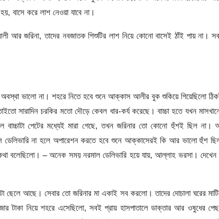
 হয়, বাসে করে লাশ নেওয়া যাবে না।
ী আর জরিনা, তাদের নবজাতক শিশুটির লাশ নিয়ে কোনো বাসেই ঠাঁই পায় না। সব
নার অবস্থা ভালো না। শহরে নিতে হবে শুনে আক্কাস আলীর বুক শুকিয়ে গিয়েছিলো ঠি
ইতো সারাদিন চরকির মতো দৌড়ে কেবল ধার-কর্য করেছে। বাচ্চা হতে যখন মাসখা
লল বাচ্চাটা পেটের মধ্যেই মারা গেছে, তখন জরিনার তো কোনো হুঁশই ছিল না। 
ল ডেলিভারি না হলে অপারেশন করতে হবে শুনে আক্কাসেরই কি আর ভালো হুঁশ ছি
ার কথা বলেছিলো। – অনেক সময় নরমাল ডেলিভারি হয়ে যায়, আল্লাহ ভরসা। দেখেন
একটা ছেলে আছে। সেবার তো জরিনার মা একাই সব করলো। তাদের দোচালা ঘরের মাট
াজার টাকা নিয়ে শহরে এসেছিলো, সবই প্রায় হাসপাতালে ডাক্তার আর ওষুধের পে