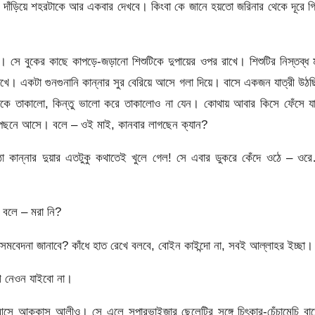
ে দাঁড়িয়ে শহরটাকে আর একবার দেখবে। কিংবা কে জানে হয়তো জরিনার থেকে দূরে গ
ওঠে। সে বুকের কাছে কাপড়ে-জড়ানো শিশুটিকে দুপায়ের ওপর রাখে। শিশুটির নিস্তব্ধ 
দেখে। একটা গুনগুনানি কান্নার সুর বেরিয়ে আসে গলা দিয়ে। বাসে একজন যাত্রী উঠ
ে তাকালো, কিন্তু ভালো করে তাকালোও না যেন। কোথায় আবার কিসে ফেঁসে যা
 পেছনে আসে। বলে – ওই মাই, কানবার লাগছেন ক্যান?
ঠা কান্নার দুয়ার এতটুকু কথাতেই খুলে গেল! সে এবার ডুকরে কেঁদে ওঠে – ওর
 বলে – মরা নি?
মবেদনা জানাবে? কাঁধে হাত রেখে বলবে, বোইন কাইন্দো না, সবই আল্লাহর ইচ্ছা।
শ নেওন যাইবো না।
ে আক্কাস আলীও। সে এলে সুপারভাইজার ছেলেটির সঙ্গে চিৎকার-চেঁচামেচি বাড়