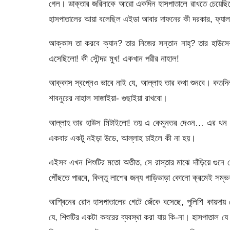
গেল। ডাক্তার জরিনাকে আরো একদিন হাসপাতালে রাখতে চেয়েছি
হাসপাতালের আয়া বলেছিল এইডা আবার দাফনের কী দরকার, ফ্যা
আক্কাস তা করবে ক্যান? তার নিজের সন্তান নাহ্? তার হাউসের
এসেছিলো! কী সৌন্দর মুখ! একখান পরীর নাহাল!
আক্কাস স্বপ্নেও ভাবে নাই যে, আল্লাহ তার কথা শুনবে। কতদিন
শাবনুরের নাহাল সাজাইয়া- গুছাইয়া রাখবো।
আল্লাহ তার হাউস মিটাইলো! তয় এ কেমুনতর দেওন… এর থন না দ
একবার একটু নইড়া উডে, আল্লাহ চাইলে কী না হয়।
এইসব এখন শিশুটির মতো অতীত, সে রাস্তার মাঝে দাঁড়িয়ে গুনে দ
পৌঁছতে পারবে, কিন্তু লাশের জন্য গাড়িভাড়া কোনো ক্রমেই সম্
আশ্বিনের রোদ হাসপাতালের গেটে জেঁকে বসেছে, পুলিশি কায়দা
যে, শিশুটির একটা কবরের ব্যবস্থা করা যায় কি-না। হাসপাতাল 