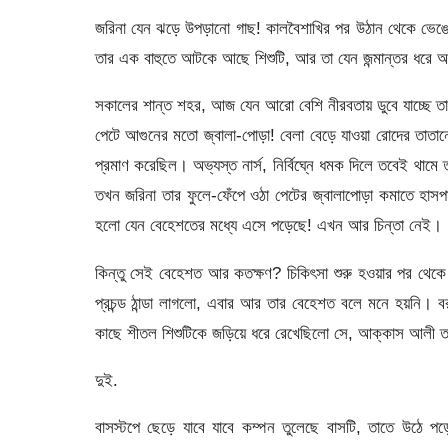
জরিনা যেন ঝড়ে উপড়ানো গাছ! কালবৈশাখির পর উঠান থেকে ভেঙে
তার এক বাহুতে আটকে আছে শিশুটি, আর তা যেন জন্মান্তর ধর
সকালের শান্ত শহর, আজ যেন আরো বেশি নীরবতায় ডুবে যাচ্ছে ত
পেটে আগুনের মতো জ্বালা-পোড়া! বেলা বেড়ে যাওয়া রোদের তাতানো
প্রমাণ করেছিল। অভ্যস্ত নার্স, নির্বিঘ্নে ধমক দিলে তবেই থাম
তখন জরিনা তার ফুলে-ফেঁপে ওঠা পেটের জ্বালাপোড়া কমাতে হাস
হলো যেন বেহেশতের মধ্যে এসে পড়েছে! এখন আর চিন্তা নেই।
কিন্তু সেই বেহেশত আর কতক্ষণ? চিকিৎসা শুরু হওয়ার পর থেকে
প্রচন্ড ঠান্ডা লাগলো, এবার আর তার বেহেশত বলে মনে হয়নি।
কাছে শীতল শিশুটিকে জড়িয়ে ধরে রেখেছিলো সে, আক্কাস আলী ত
দুই.
বাসস্টপে ছেড়ে যাবে যাবে কম্পন তুলেছে বাসটি, তাতে উঠে প