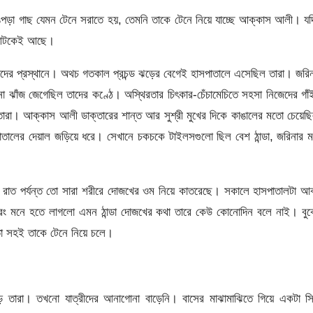
পড়া গাছ যেমন টেনে সরাতে হয়, তেমনি তাকে টেনে নিয়ে যাচ্ছে আক্কাস আলী। য
ে আটকেই আছে।
াদের প্রস্থানে। অথচ গতকাল প্রচন্ড ঝড়ের বেগেই হাসপাতালে এসেছিল তারা। জরি
 ঝাঁজ জেগেছিল তাদের কণ্ঠে। অস্থিরতার চিৎকার-চেঁচামেচিতে সহসা নিজেদের গাঁ
ে তারা। আক্কাস আলী ডাক্তারের শান্ত আর সুশ্রী মুখের দিকে কাঙালের মতো চেয়েছ
পাতালের দেয়াল জড়িয়ে ধরে। সেখানে চকচকে টাইলসগুলো ছিল বেশ ঠান্ডা, জরিনার 
 রাত পর্যন্ত তো সারা শরীরে দোজখের ওম নিয়ে কাতরেছে। সকালে হাসপাতালটা আ
 বরং মনে হতে লাগলো এমন ঠান্ডা দোজখের কথা তারে কেউ কোনোদিন বলে নাই। বু
া সহই তাকে টেনে নিয়ে চলে।
ড়ে তারা। তখনো যাত্রীদের আনাগোনা বাড়েনি। বাসের মাঝামাঝিতে গিয়ে একটা স