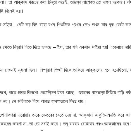
লো। তা আক্কাস খরচের কথা চিন্তা করেই, তাছাড়া লাশেরও তো দাফন দরকার। যদ
লাই দিলেই হয়।
 মাইয়া। বেটি কয় কি! রাতে যখন শিশুটিকে প্রথম দেখে তখন তার বুক ফেটে কান
 ক্ষেতে নিড়ানি দিতে দিতে ভাবছে – ইস, তার যদি একখান মাইয়া হয়! একেবারে নায়
েওনই ভ্যালা ছিল। নিষ্প্রাণ শিশুটি দিকে তাকিয়ে আক্কাসের মনে হয়েছিলো, 
েখে, হাতে মাত্র তিনশো তেতাল্লিশ টাকা আছে। দুজনের বাসভাড়া মিটিয়ে বাড়ি পর্য
ভব নয়। সে জরিনাকে নিয়ে আবার হাসপাতালে ফিরে যায়।
য় পোশাকপরা দারোয়ান তাকে ভেতরের যেতে দেয় না, আক্কাস আকুতি-মিনতি করে জা
যে কবরের জায়গা না, তা তো সবাই জানে। তবু বারবার বোঝাবার পরও আক্কাসের মনে