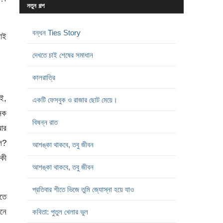
নতুন গল্প
বন্ধন Ties Story
াই
দেখতে চাই শেষের সমাধান
কালরাত্রি
কই,
একটি ফেসবুক ও রাজার ছোট মেয়ে।
নেক
বিষন্ন রাত
আর
ল?
আশঙ্কা থাকবে, তবু জীবন
 কী
আশঙ্কা থাকবে, তবু জীবন
প্রতিবার শীতে ভিজে তুমি জ্যোস্না হয়ে যাও
িতে
ছনে
কবিতা: পুতুল খেলার ভুল