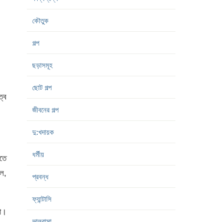
কৌতুক
গল্প
ছড়াসমূহ
ছোট গল্প
্ব
জীবনের গল্প
দু:খদায়ক
ধর্মীয়
াতে
ে,
প্রবন্ধ
ফ্যান্টাসি
া।
ভালবাসা