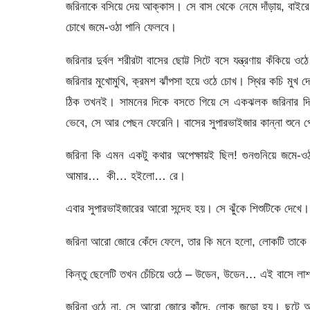
জরিনাকে বসিয়ে দেয় আক্কাস। সে বাস থেকে নেমে দাঁড়ায়, বাইর
চোখে জমে-ওঠা পানি ফেলবে।
জরিনার দুর্বল শরীরটা বাসের ছোট্ট সিটে বসে যন্ত্রণায় কঁকিয়ে 
জরিনার মুখোমুখি, ক্রমশ ঝাঁপসা হয়ে ওঠে চোখ। স্থির কচি মুখ 
ঠিক তখনই। সামনের দিকে বসতে গিয়ে সে একঝলক জরিনার দিক
ভেবে, সে আর পেছন ফেরেনি। বাসের সুপারভাইজার কান্না শুনে
জরিনা কি এমন একটু কথার অপেক্ষায়ই ছিল! গুনগুনিয়ে জমে-ও
আমার… কী… হইলো… রে।
এবার সুপারভাইজারের আরো সন্দেহ হয়। সে ঝুঁকে শিশুটিকে দেখে।
জরিনা আরো জোরে কেঁদে ফেলে, তার কি মনে হলো, লোকটি তাকে স
কিন্তু ছেলেটি তখন চেঁচিয়ে ওঠে – উডেন, উডেন… এই বাসে লা
জরিনা ওঠে না, সে আরো জোরে কাঁদে, লোক জড়ো হয়। ছুটে আস