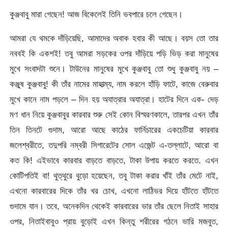
কুঞ্জবাবু মারা গেছেন! আজ বিকেলেই তিনি ভবপারে চলে গেছেন।
আমরা যে থমকে দাঁড়িয়েছি, আমাদের অবাক হবার কী আছে। বয়স তো তার
নববই কি একশই! তবু আমরা সড়কের ওপর দাঁড়িয়ে পড়ি ভিড় করা মানুষের
মুখে সংবাদটা শুনে। টাউনের মানুষের মুখে কুঞ্জবাবু তো শুধু কুঞ্জবাবু নয় –
কঞ্জুষ কুঞ্জবাবু! কী তাঁর নামের মাহাত্ম্য, নাম করলে হাঁড়ি ফাটে, কাজে বেরুবার
মুখে কানে নাম পড়লে – দিন হয় অযাত্রার অযাত্রা। হাটের দিনে এক- দেড়
মণ ধান নিয়ে কুঞ্জবাবুর কারবার শুরু সেই কোন বিস্মরণকালে, তারপর এখন তাঁর
তিন তিনটে গুদাম, আরো আছে কাঠের ফার্নিচারের একচেটিয়া কারবার
জলেশ্বরীতে, তদুপরি নম্বরী সিগারেটের সোল এজেন্ট এ-তল্লাটে, আরো বা
কত কি! এইভাবে কারবার বাড়তে বাড়তে, টাকা উপায় করতে করতে. এখন
কোটিপতিই বা! থুত্থুরে বুড়ো হয়েছেন, তবু টাকা করার খাঁই তাঁর মেটে নাই,
এখনো কারবারের দিকে তাঁর খর চোখ, এখনো লাঠিভর দিয়ে হাঁটতে হাঁটতে
গুদামে যান। তবে, অনেকদিন থেকেই কারবারের ভার তাঁর ছেলে নিতাই সাহার
ওপর, নিতাইবাবুও প্রায় বুড়োই এখন কিন্তু শরীরের গঠনে ভারি মজবুত,