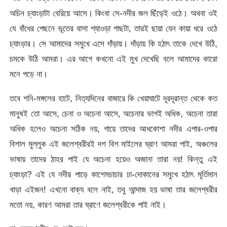
অচিন চ্যাংড়াটা বেরিয়ে আসে। কিংবা সে-নদীর জল ছিঁড়েই ওঠে। অথবা ওই
যে বাঁধের পেছনে ভূতের বাসা শ্যাওড়া গাছটা, তারই ছায়া যেন কায়া ধরে ওঠে
চ্যাংড়ার। সে আমাদের সমুখে এসে দাঁড়ায়। দাঁড়ায় কি হঠাৎ তাকে দেখে উঠি,
চমকে উঠি আমরা। এর আগে কখনো এই মুখ দেখেছি বলে আমাদের কারো
মনে পড়ে না।
তবে শনি-মঙ্গলের হাটে, নিত্যদিনের বাজারে কি খেয়াঘাটে দূরদূরান্ত থেকে কত
মানুষই তো আসে, চেনা ও অচেনা আসে, অচেনার ভাগই অধিক, অচেনা তারা
অধিক হলেও অচেনা সঠিক নয়, গায়ে তাদের আধকোশা নদীর এপার-ওপার
বিশাল মুল্লুক এই জলেশ্বরীরই দশ বিশ মাইলের ঘ্রাণ আমরা পাই, অঞ্চলের
ভাষায় তাদের ঠাহর পাই যে অচেনা হয়েও অজানা তারা নয়! কিন্তু এই
চ্যাংড়া? এই যে নদীর পাড়ে কাশেমচাচার চা-দোকানের সমুখে হঠাৎ মূর্তিমান
খাড়া এইজন! এখনো বাক্য বলে নাই, তবু আন্দাজ হয় ভাষা তার জলেশ্বরীর
মতো নয়, কারণ আমরা তার ঘ্রাণে জলেশ্বরীকে পাই নাই।