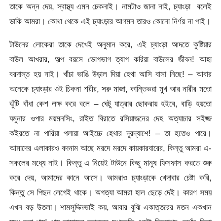
তাকে অন্ন দেয়, স্বাস্থ্য এমন চেকনাই। নামটাও জানা নাই, চ্যাংড়া বলেই
ডাকি আমরা। কোথা থেকে এই চ্যাংড়ার আগমন তারও কোনো নির্ণয় না পাই।
টাউনের লোকেরা তাকে দেখেই অনুমান করে, এই চ্যাংড়া আদতে কুষ্টিয়ার
বাউল আখরার, অল্প বয়সে ভোগভাগ ত্যাগ করিয়া বাউলের জীবন! আহা
বরদাস্ত হয় নাই। খাঁচা ভাঙি উড়াল দিয়া হেথা আসি বাসা নিছে! – আবার
অনেকে চ্যাংড়ার ওই চিকনা শরীর, সরু মাজা, কান্তিভরা মুখ আর নারীর মতো
ঝুঁটি বাঁধা কেশ লক্ষ করে বলে – ঘেটু যাত্রার ছোকরায় হইবে, বাড়ি হয়তো
যমুনার ওপার ময়মনসিং, রাইত বিরাতে রসিয়াজনের দেহ অত্যাচার সইজ্জ
কইরতে না পারিয়া পলায়া আইচ্চে হেথার দূরদ্যাশে! – তা হতেও পারে।
আমাদের এলাকারও বদনাম আছে মরদে মরদে কায়কারবারের, কিন্তু আমরা এ-
সকলের মধ্যে নাই। কিন্তু এ নিয়েই টাউনে কিছু মানুষ ফিসফাস করতে শুরু
করে দেয়, আমাদের কানে আসে। আমরাও চ্যাংড়াকে খেদাবার চেষ্টা করি,
কিন্তু সে পিছন লেগেই থাকে। অগত্যা আমরা হাল ছেড়ে দেই। কারণ সময়
এখন বড় উতলা। শামসুদ্দিনভাই কয়, আবার বুঝি একাত্তরের মতন একখান