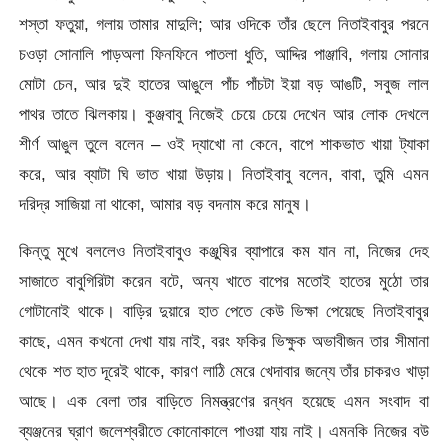
শস্তা ফতুয়া, গলায় তামার মাদুলি; আর ওদিকে তাঁর ছেলে নিতাইবাবুর পরনে
চওড়া সোনালি পাড়অলা ফিনফিনে পাতলা ধুতি, আদ্দির পাঞ্জাবি, গলায় সোনার
মোটা চেন, আর দুই হাতের আঙুলে পাঁচ পাঁচটা ইয়া বড় আঙটি, সবুজ লাল
পাথর তাতে ঝিলকায়। কুঞ্জবাবু নিজেই চেয়ে চেয়ে দেখেন আর লোক দেখলে
শীর্ণ আঙুল তুলে বলেন – ওই দ্যাখো না কেনে, বাপে শাকভাত খায়া ট্যাকা
করে, আর ব্যাটা ঘি ভাত খায়া উড়ায়। নিতাইবাবু বলেন, বাবা, তুমি এমন
দরিদ্র সাজিয়া না থাকো, আমার বড় বদনাম করে মানুষ।
কিন্তু মুখে বললেও নিতাইবাবুও কঞ্জুষির ব্যাপারে কম যান না, নিজের দেহ
সাজাতে বাবুগিরিটা করেন বটে, অন্য খাতে বাপের মতোই হাতের মুঠো তার
গোটানোই থাকে। বাড়ির দুয়ারে হাত পেতে কেউ ভিক্ষা পেয়েছে নিতাইবাবুর
কাছে, এমন কখনো দেখা যায় নাই, বরং ফকির ভিক্ষুক অভাবীজন তার সীমানা
থেকে শত হাত দূরেই থাকে, কারণ লাঠি মেরে খেদাবার জন্যে তাঁর চাকরও খাড়া
আছে। এক বেলা তার বাড়িতে নিমন্ত্রণের রন্ধন হয়েছে এমন সংবাদ বা
ব্যঞ্জনের ঘ্রাণ জলেশ্বরীতে কোনোকালে পাওয়া যায় নাই। এমনকি নিজের বউ