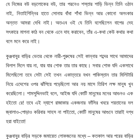
যে নিজের বউ বড়লোকের বউ, তার পরনেও শস্তার শাড়ি ভিন্ন তিনি ওঠান
নাই, নিতাইগিন্নির হাতে সোনায় বাঁধা শাঁখা ভিন্ন আর কোনো অলংকার
অন্তত আমরা দেখি নাই। অতএব ওই যে তিনি বলেছিলেন বাপের দেহ
সৎকারে মাগনা কাঠ বন থেকে এনে দাহ করাবেন, তাঁর এ-কথা কেউ কথার কথা
বলে মনে করে নাই।
কুঞ্জবাবুর বাড়ির ভেতর থেকে নারী-পুরুষের সেই কান্নার শব্দের সাথে আমাদের
বিলাপ মিলে যায় না, যার যার শোক তার তার কাছে। সবার শোক যদি একসাথে
মিলেছিলো তবে সেটা সেই তখন একাত্তরে যখন পাকিস্তান তার মিলিটারি
নিয়ে এদেশের ওপর ঝাঁপিয়ে পড়েছিলো আর নয় মাসে তিরিশ লক্ষ মানুষ খুন
করেছিলো। শামসুদ্দিনভাই বলে, আইজ যদি কোটি মানুষের মনের আগুনও এক
হইতো রে! তবে এই দ্যাশে রাজাকার একজনার ফাঁসির খবরে শয়তানের দল
জ্বালাও-পোড়াও করিবার সাহস না পাইতো, কোটি মানুষের আগুনে তারাই দগ্ধ
হয়া যাইতো!
কুঞ্জবাবুর বাড়ির সড়কে জমায়েত লোকজনের মধ্যে – কতকাল আর পরের বাড়ির