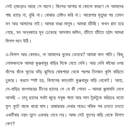
সেই চ্যাংড়াও আছে সে আসে। কিসের আশায় বা কোনো কারণে সে আমাদের
পাছ ছাড়ে না, বুঝি না। বোঝার চেষ্টাও করি না। আয়েশার মৃত্যুর পর তেমন
মন আর আমাদের নাই। আমরা ভাঙা মানুষ। আমরা হাঁটছি। কখন রাত হয়ে
গেছে, ঘন অন্ধকারে মুখ ঢেকেছে আসমান জমিন, হাঁটতে হাঁটতে হঠাৎ আমরা
বিলাপ শুনে উঠি।
এ-বিলাপ আর কোথাও, না আমাদের বুকের ভেতরে? আমরা কান পাতি। কিছু
লোকজনকে আমরা কুঞ্জবাবুর বাড়ির দিকে যেতে দেখি। আর দেখি কাঁধের ওপর
বাঁশের বাঁকে ঘৃতের ভাঁড় ঝুলিয়ে ঘোষপাড়া থেকে পরপর তিনজন কুলি বাড়িতে
ঢুকছে। ক্রমে স্পষ্ট হয়, বিলাপের কান্নাটা কুঞ্জবাবুর বাড়ি থেকেই। আহা,
সে-বাড়ির বাংলাঘরের টিনের ছাদের সে যে কী শোভা – আমরা জন্মাবধি দেখে
আসছি – ঢালু ছাদের সবটা জুড়ে সবুজ পাতা আর লাল টুকটুকে মরিচের মতো
ফুল ফুটে থাকে বারো মাস। হাজারবার দেখার পরেও পথিক পথ চলতে চলতে
একটিবার নয়ন তুলে একবার দেখে লয়। আজ সেই ফুলের বাড়ি থেকে বিলাপ
কেন?