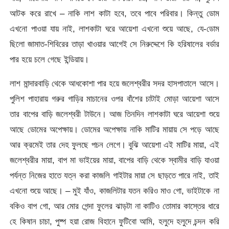
আটক করে রাখে – নাকি লাশ কাটা হবে, তবে পাবে পরিবার। কিন্তু ডোম
এখনো পাওয়া যায় নাই, লাশকাটা ঘরে আয়েশা এখনো শুয়ে আছে, যে-ডোম
ছিলো জামাত-শিবিরের তাড়া খাওয়ার আগেই সে নিরুদ্দেশে কি হরিষালের বর্ডার
পার হয়ে চলে গেছে ইন্ডিয়ায়।
লাশ মান্দারবাড়ি থেকে আধকোশা পার হয়ে জলেশ্বরীর সদর হাসপাতালে আসে।
পুলিশ পাহারায় গরুর গাড়ির মাচানের ওপর বাঁশের চাটাই মোড়া আয়েশা আসে
তার বাপের বাড়ি জলেশ্বরী টাউনে। আজ তিনদিন লাশকাটা ঘরে আয়েশা শুয়ে
আছে ডোমের অপেক্ষায়। ডোমের অপেক্ষায় নাকি মাটির মায়ায় সে পড়ে আছে
আর ক্রমেই তার দেহ ফুলছে পচন লেগে। বুঝি আয়েশা এই মাটির মায়া, এই
জলেশ্বরীর মায়া, বাপ মা ভাইয়ের মায়া, বাপের বাড়ি থেকে স্বামীর বাড়ি যাওয়া
পর্যন্ত নিজের হাতে যত্ন করা কাজলি গাইটার মায়া সে ছাড়তে পারে নাই, তাই
এখনো শুয়ে আছে। – মুই যাঁও, কাজলিটার যতন করিও মাও গো, ভাইটাকে না
বকিও বাপ গো, আর মোর গেন্দা ফুলের ঝাড়টা না কাটিও তোমার কাস্তের ধারে
হে কিষান চাচা, পুষ্প হয়া রোজ বিহানে ফুটিবো আমি, হলুদে হলুদে চন্দন করি