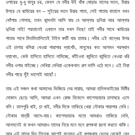
ওপারের ধু-ধু বালুর চর, কেবল যে নদীর উই বাঁক ঘোড়ার নালের মতন, উয়ার
উপরে যে ঝাউয়ের বন – সুইয়ের মতন উয়ার পাতা, সেই পাতায় বাতাসে যখন
ফোঁপায় শোসায়, তখন কান্দনটা আসি যায় যে আল্লার দুনিয়া আর আল্লার
দুনিয়া নাই! শয়তানেই একালে তার দখল নিছে! তাই নদীর সাথে ঝাউয়ের
পাতার সাথে মিতমিতালিতেই টাইম কাটি যায় হামার। নদীর এই বান্ধের উপর
এই চালায় বসিয়া খেওয়া পারাপার দ্যাখোঁং, মানুষের কত আগমন পরস্থান
দ্যাখোং, কেউ হাসিতে হাসিতে নামিচ্ছে, কাঁইওবা কান্দিতে কান্দিতে খেওয়া ধরি
নদীর ওপার যাইচ্ছে। দেখিয়া দেখিয়া একেকখান গল্প ভাসি ওঠে মনে। এই নিয়া
নদীর পাড়ে মুঁই ভালোই আছোঁ।
তার এই সজল কথা আমাদের ভিজিয়ে দেয় মায়ায়, আমরা হানিফভাইয়ের মিষ্টির
দোকান ছেড়ে আসি, আমরা এখন রোজ বিকেলে কাশেমচাচার চালাঘরে এসে
বসি। ডালপুরি খাই, চা খাই, নদীর দিকে তাকিয়ে খেয়া নৌকার পারাপার দেখি।
নৌকার যাত্রী আসে-যায়। কাশেমচাচার মতো আমরাও তাকিয়ে দেখি,
আনমনেই বা কখন আমরাও তাদের নিয়ে মনে মনে গল্পকথা রচনা করতে থাকি।
আর এই মাত্র দিন তিনেক আগেই মনেমন এই গল্পকথার ভেতর থেকেই যেন