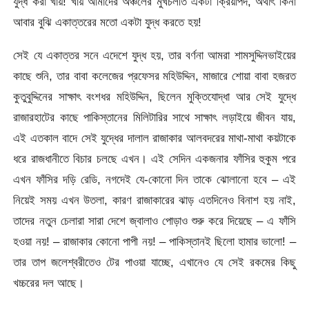
যুদ্ধ করা খায়! খায় আমাদের অঞ্চলের মুখচলতি একটা ক্রিয়াপদ, অর্থাৎ কিনা
আবার বুঝি একাত্তরের মতো একটা যুদ্ধ করতে হয়!
সেই যে একাত্তর সনে এদেশে যুদ্ধ হয়, তার বর্ণনা আমরা শামসুদ্দিনভাইয়ের
কাছে শুনি, তার বাবা কলেজের প্রফেসর মহিউদ্দিন, মাজারে শোয়া বাবা হজরত
কুতুবুদ্দিনের সাক্ষাৎ বংশধর মহিউদ্দিন, ছিলেন মুক্তিযোদ্ধা আর সেই যুদ্ধে
রাজারহাটের কাছে পাকিস্তানের মিলিটারির সাথে সাক্ষাৎ লড়াইয়ে জীবন যায়,
এই এতকাল বাদে সেই যুদ্ধের দালাল রাজাকার আলবদরের মাথা-মাথা কয়টাকে
ধরে রাজধানীতে বিচার চলছে এখন। এই সেদিন একজনার ফাঁসির হুকুম পরে
এখন ফাঁসির দড়ি রেডি, নগদেই যে-কোনো দিন তাকে ঝোলানো হবে – এই
নিয়েই সময় এখন উতলা, কারণ রাজাকারের ঝাড় এতদিনেও বিনাশ হয় নাই,
তাদের নতুন চেলারা সারা দেশে জ্বালাও পোড়াও শুরু করে দিয়েছে – এ ফাঁসি
হওয়া নয়! – রাজাকার কোনো পাপী নয়! – পাকিস্তানই ছিলো হামার ভালো! –
তার তাপ জলেশ্বরীতেও টের পাওয়া যাচ্ছে, এখানেও যে সেই রকমের কিছু
খচ্চরের দল আছে।