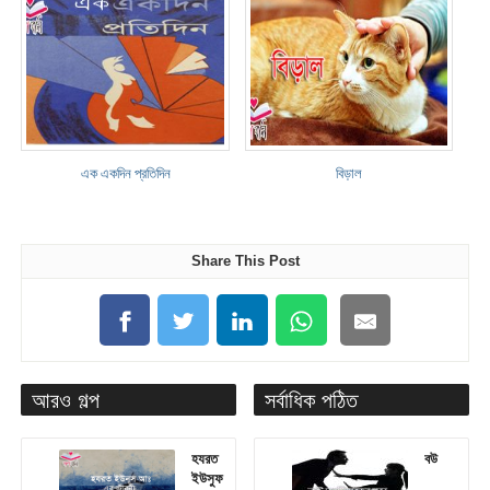
এক একদিন প্রতিদিন
বিড়াল
Share This Post
আরও গল্প
সর্বাধিক পঠিত
হযরত
বউ
ইউসুফ