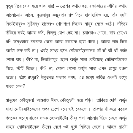
মৃত্যু নিয়ে বোবা হয়ে থাকা যায়! – দেশের কথাও হয়, রাজাকারের ফাঁসির কথাও
আলোচনায় আসে, কুঞ্জবাবুর কঞ্জুষতার গল্প নিয়ে হাসাহাসিও হয়, তাঁর ব্যাটা
নিতাইবাবুরও মুঠিবন্ধ হাতেরও খোশগল্পে ভিড়ের মানুষ মেতে ওঠে। দাঁড়িয়ে
দাঁড়িয়ে সবই আমরা শুনি, কিন্তু যোগ দেই না। চ্যাংড়াও শোনে, তার চোখের
মণি অন্ধকারে চকচকে থেকে আরো চকচকে হতে থাকে। আমরা তার দিকে
অতটা লক্ষ করি না। এরই মধ্যে হঠাৎ মোটরসাইকেলের ভাঁ ভাঁ ঝাঁ ঝাঁ গর্জন
শোনা যায়। কী? না, নিতাইবাবুর ছেলে অর্জুন সাহা বেরিয়েছে মোটরসাইকেল
নিয়ে, স্টার্ট দিচ্ছে। কী? না, শোনা গেলো অর্জুন সাহা এখন রংপুর রওনা
হচ্ছে। হঠাৎ রংপুর? ঠাকুরদার সৎকার নগদ, এর মধ্যে নাতির এখনই রংপুর
যাওয়া কেন?
মানুষের কৌতূহল! আমরাও ঈষৎ কৌতূহলী হয়ে পড়ি। তাকিয়ে দেখি অর্জুন
সাহা মোটরসাইকেলের ওপর চেপে বসে ওই বেরুলো। তারপর ধাঁ করে কয়েক
পলকের জন্যে রাতের সড়ক হেডলাইটের তীব্র শাদা আলোয় ছিঁড়ে ফেলে অর্জুন
সাহার মোটরসাইকেল তীরের বেগে ওই ছুটে মিলিয়ে গেলো। আহত রাতটা