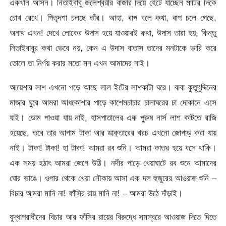
একখান আসন। নিতাইবাবু জলেশ্বরীর বাজার দিয়ে হেঁটে যাচ্ছেন মাটির দিকে
চোখ রেখে। পিতৃদশা চলছে তাঁর। আহা, বাপ বলে কথা, বাপ চলে গেছে,
অনাথ এখন! দেখে লোকের উদাস হয়ে যাওয়ারই কথা, উদাস তারা হয়, কিন্তু
নিতাইবাবুর কথা ভেবে নয়, কেন এ উদাস বাতাস তাদের মনটাকে ভারি করে
তোলে তা নির্ণয় করার মতো মন এখন আমাদের নাই।
আয়েশার লাশ এখনো পড়ে আছে লাল ইটের লাশকাটা ঘরে। বাবা কুতুবুদ্দিনের
মাজার ঘুরে আমরা আধকোশার পাড়ে কাশেমচাচার চালাঘরের চা দোকানে এসে
যাই। ডোম পাওয়া যায় নাই, হাসপাতালের এক পুরুষ নার্স লাশ কাটতে রাজি
হয়েছে, তবে তার আগাম টাকা আর ডাক্তারের খরচ এখনো জোগাড় করা যায়
নাই। টাকা! টাকা! হা টাকা! আমরা রব শুনি। আমরা কাতর হয়ে বসে থাকি।
এক সময় হঠাৎ আমরা জেগে উঠি। নদীর পাড়ে খেয়াঘাটে রব শুনে আমাদের
ঘোর ভাঙে। ওপার থেকে খেয়া নৌকায় আসা এক দল হুজুরের আওয়াজ শুনি –
বিচার আমরা মানি না! ফাঁসির রায় মানি না! – আমরা উঠে দাঁড়াই।
যুদ্ধাপরাধীদের বিচার আর ফাঁসির রায়ের বিরুদ্ধে সমস্বরে আওয়াজ দিতে দিতে