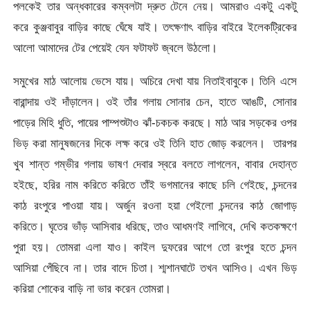
পলকেই তার অন্ধকারের কম্বলটা দ্রুত টেনে নেয়। আমরাও একটু একটু
করে কুঞ্জবাবুর বাড়ির কাছে ঘেঁষে যাই। তৎক্ষণাৎ বাড়ির বাইরে ইলেকট্রিকের
আলো আমাদের টের পেয়েই যেন ফটাফট জ্বলে উঠলো।
সমুখের মাঠ আলোয় ভেসে যায়। অচিরে দেখা যায় নিতাইবাবুকে। তিনি এসে
বারান্দায় ওই দাঁড়ালেন। ওই তাঁর গলায় সোনার চেন, হাতে আঙটি, সোনার
পাড়ের মিহি ধুতি, পায়ের পাম্পশুটাও ঝাঁ-চকচক করছে। মাঠ আর সড়কের ওপর
ভিড় করা মানুষজনের দিকে লক্ষ করে ওই তিনি হাত জোড় করলেন। তারপর
খুব শান্ত গম্ভীর গলায় ভাষণ দেবার স্বরে বলতে লাগলেন, বাবার দেহান্ত
হইছে, হরির নাম করিতে করিতে তাঁই ভগমানের কাছে চলি গেইছে, চন্দনের
কাঠ রংপুরে পাওয়া যায়। অর্জুন রওনা হয়া গেইলো চন্দনের কাঠ জোগাড়
করিতে। ঘৃতের ভাঁড় আসিবার ধরিছে, তাও আধমণই লাগিবে, দেখি কতকক্ষণে
পুরা হয়। তোমরা এলা যাও। কাইল দুফরের আগে তো রংপুর হতে চন্দন
আসিয়া পেঁছিবে না। তার বাদে চিতা। শ্মশানঘাটে তখন আসিও। এখন ভিড়
করিয়া শোকের বাড়ি না ভার করেন তোমরা।