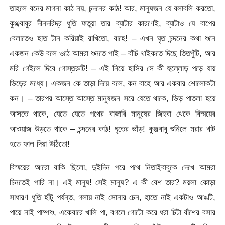
তাহলে বনের মাগনা কাঠ নয়, চন্দনের কাঠ! আর, মানুষজন যে বলাবলি করতো,
কুঞ্জবাবুর দীনদরিদ্র ধুতি ফতুয়া তার ব্যাটার কারণেই, ব্যাটাও যে বাপের
বেলাতেও হাত টান করিয়াই রাখিতো, বাহে! – এখন ঘৃত চন্দনের কথা শুনে
একজন কেউ বলে ওঠে আমরা শুনতে পাই – বাঁচি থাইকতে দিছে তিতপুঁটি, আর
মরি গেইলে দিবে গোস্তরুটি! – এই নিয়ে হাসির সে কী হুল্লোড় পড়ে যায়
ভিড়ের মধ্যে। একজন কে তাড়া দিয়ে বলে, কন বাহে আর একবার শোলোকটা
কন। – তারপর আস্তে আস্তে মানুষজন সরে যেতে থাকে, ভিড় পাতলা হয়ে
আসতে থাকে, যেতে যেতে পথের বাজারি মানুষের জিহবা থেকে বিস্ময়ের
আওয়াজ উড়তে থাকে – চন্দনের কাঠ! ঘৃতের ভাঁড়! কুঞ্জবাবু শুনিলে মরার খাট
হতে ফাল দিয়া উঠিতো!
বিস্ময়ের আরো বাকি ছিলো, দুইদিন পরে পথে নিতাইবাবুকে দেখে আমরা
চিনতেই পারি না। এই মানুষ! সেই মানুষ? এ কী বেশ তার? ময়লা কোড়া
সাধারণ ধুতি হাঁটু পর্যন্ত, গলায় নাই সোনার চেন, হাতে নাই একটাও আঙটি,
পায়ে নাই পাম্পশু, একেবারে খালি পা, বগলে গোটো করে ধরা চিটা বাঁশের বসার