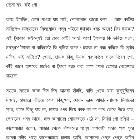
দেমো সব, যাই গো।
আজ তিনদিন, ডোম পাওয়া যায় নাই, শোনাশোন আরো কথা – ডোম কাটিয়া
সারিলেও ডাক্তারের সিলমোহর পত্র পাইতে ট্যাকার খরচ আছে! ফির ট্যাকা?
এই ট্যাকার জইন্যেই তো মোর বেটি! আহ! আহ! ট্যাকায় কি দুনিয়া সচল,
মনসুর? ট্যাকা না থাকিলেই কি দুনিয়া অচল? ট্যাকা না খরচ করিলে কি মুর্দার
মাটিও নাই মাটিতে? খোদা, হামাক কিছু ট্যাকা মরণকালে সাথে দিবেন গো,
কাঁই জানে হাশরের মাঠেও বা ট্যাকা খরচ করা লাগে খোদা তোমার বেহেশতে
যাইতে!
সড়কে সড়কে আজ তিন দিন আমরা হাঁটছি, বাড়ি থেকে বাবা কুতুবুদ্দিনের
মাজার, মাজারে দাঁড়িয়ে বোবা কিছুক্ষণ, দোয়া- দরুদ আজান-নামাজ মিলাদের
স্বর, কানে কিছু যায় না, মাথার ওপর দিয়ে কাক কা-কা করে ডেকে উড়ে যায়,
লোবানের গন্ধ ভাসে, হাত আমাদের মোনাজাতে ওঠে না, নির্দয়া গো দুনিয়া –
কাশেমচাচা বলেন, মাজার থেকে বাঁশবনের মধ্যে লাশকাটা ঘরের পাশ ঘুরে
আমরা নদীর পাড়ে কাশেমচাচার চালায় আসি, আমাদের পেছন পেছন অচিন