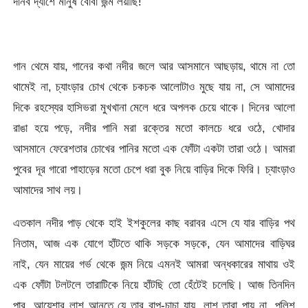
দানব দ্যাশে মানুষ বোবা জন্ম লয়াছি!
গান থেমে যায়, গানের কথা নদীর জলে আর আসমানে আছড়ায়, থামে না তো
থামেই না, চ্যাংড়ার চোখ থেকে চকচক আলোটাও মুছে যায় না, সে আমাদের
দিকে রহস্যের হাসিভরা মুখখানা মেলে ধরে অপলক চেয়ে থাকে। দিনের আলো
রাঙা হয়ে পড়ে, নদীর পানি মরা রক্তের মতো কালচে ধরে ওঠে, খোদার
আসমানে ফেরেশতার চোখের পানির মতো এক ফোঁটা একটা তারা ওঠে। আমরা
পুবের দূর গারো পাহাড়ের মতো চেপে ধরা বুক নিয়ে বাড়ির দিকে ফিরি। চ্যাংড়াও
আমাদের সাথ লয়।
এতকাল নদীর পাড় থেকে হাই ইশকুলের কাছ বরাবর এসে যে যার বাড়ির পথ
নিতাম, আজ এক যোগে হাঁটতে থাকি সড়কে সড়কে, যেন আমাদের বাড়িঘর
নাই, যেন মায়ের গর্ভ থেকে জন্ম নিয়ে এমনই আমরা অন্ধকারের মাথায় ওই
এক ফোঁটা টলটলে তারাটিকে নিয়ে হাঁটছি তো হেঁটেই চলেছি। আজ তিনদিন
পার, আয়েশার লাশ আনতে যে তার বাপ-চাচা যায়, লাশ তারা পায় না, পুলিশ