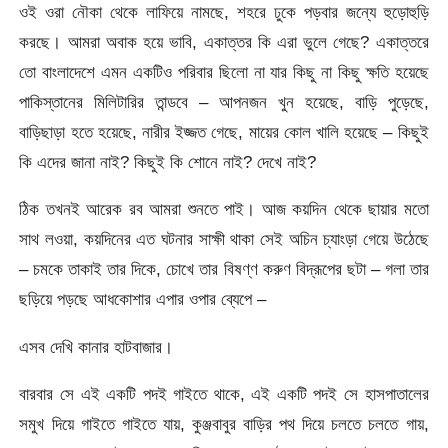
ওই ওরা নৌকা থেকে লাফিয়ে নামছে, শহরে ঢুকে পড়বার জন্যে হুড়োহুড়ি
করছে। আমরা অবাক হয়ে ভাবি, একাত্তর কি এরা ভুলে গেছে? একাত্তরে
তো বাংলাদেশে এমন একটিও পরিবার ছিলো না যার কিছু না কিছু ক্ষতি হয়েছে
পাকিস্তানের মিলিটারির তান্ডবে – আপনজন খুন হয়েছে, বাড়ি পুড়েছে,
বাড়িছাড়া হতে হয়েছে, নারীর ইজ্জত গেছে, মায়ের কোল খালি হয়েছে – কিছুই
কি এদের জানা নাই? কিছুই কি শোনে নাই? দেখে নাই?
ঠিক তখনই আরেক রব আমরা শুনতে পাই। আজ কয়দিন থেকে ছায়ার মতো
সাথ লওয়া, কয়দিনের এত ঘটনার সাক্ষী থাকা সেই অচিন চ্যাংড়া গেয়ে উঠেছে
– চমকে তাকাই তার দিকে, চোখে তার বিষণ্ণ করুণ বিদ্রূপের ছটা – গলা তার
ছড়িয়ে পড়ছে আধকোশার এপার ওপার ব্যেপে –
এসব দেখি কানার হাটবাজার।
বারবার সে এই একটি পদই গাইতে থাকে, এই একটি পদই সে হাসপাতালের
সমুখ দিয়ে গাইতে গাইতে যায়, কুঞ্জবাবুর বাড়ির পথ দিয়ে চলতে চলতে গায়,