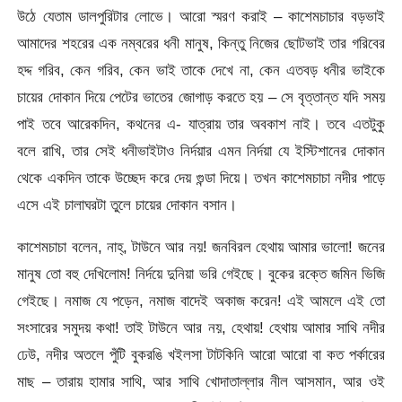
উঠে যেতাম ডালপুরিটার লোভে। আরো স্মরণ করাই – কাশেমচাচার বড়ভাই
আমাদের শহরের এক নম্বরের ধনী মানুষ, কিন্তু নিজের ছোটভাই তার গরিবের
হদ্দ গরিব, কেন গরিব, কেন ভাই তাকে দেখে না, কেন এতবড় ধনীর ভাইকে
চায়ের দোকান দিয়ে পেটের ভাতের জোগাড় করতে হয় – সে বৃত্তান্ত যদি সময়
পাই তবে আরেকদিন, কথনের এ- যাত্রায় তার অবকাশ নাই। তবে এতটুকু
বলে রাখি, তার সেই ধনীভাইটাও নির্দয়ার এমন নির্দয়া যে ইস্টিশানের দোকান
থেকে একদিন তাকে উচ্ছেদ করে দেয় গুন্ডা দিয়ে। তখন কাশেমচাচা নদীর পাড়ে
এসে এই চালাঘরটা তুলে চায়ের দোকান বসান।
কাশেমচাচা বলেন, নাহ্, টাউনে আর নয়! জনবিরল হেথায় আমার ভালো! জনের
মানুষ তো বহু দেখিলোম! নির্দয়ে দুনিয়া ভরি গেইছে। বুকের রক্তে জমিন ভিজি
গেইছে। নমাজ যে পড়েন, নমাজ বাদেই অকাজ করেন! এই আমলে এই তো
সংসারের সমুদয় কথা! তাই টাউনে আর নয়, হেথায়! হেথায় আমার সাথি নদীর
ঢেউ, নদীর অতলে পুঁটি বুকরঙি খইলসা টাটকিনি আরো আরো বা কত পর্কারের
মাছ – তারায় হামার সাথি, আর সাথি খোদাতাল্লার নীল আসমান, আর ওই