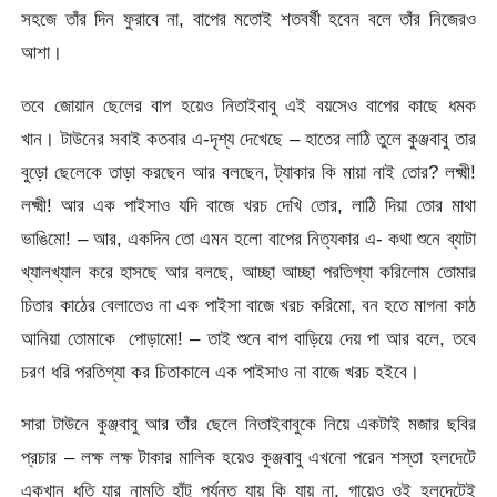
সহজে তাঁর দিন ফুরাবে না, বাপের মতোই শতবর্ষী হবেন বলে তাঁর নিজেরও
আশা।
তবে জোয়ান ছেলের বাপ হয়েও নিতাইবাবু এই বয়সেও বাপের কাছে ধমক
খান। টাউনের সবাই কতবার এ-দৃশ্য দেখেছে – হাতের লাঠি তুলে কুঞ্জবাবু তার
বুড়ো ছেলেকে তাড়া করছেন আর বলছেন, ট্যাকার কি মায়া নাই তোর? লক্ষ্মী!
লক্ষ্মী! আর এক পাইসাও যদি বাজে খরচ দেখি তোর, লাঠি দিয়া তোর মাথা
ভাঙিমো! – আর, একদিন তো এমন হলো বাপের নিত্যকার এ- কথা শুনে ব্যাটা
খ্যালখ্যাল করে হাসছে আর বলছে, আচ্ছা আচ্ছা পরতিগ্যা করিলোম তোমার
চিতার কাঠের বেলাতেও না এক পাইসা বাজে খরচ করিমো, বন হতে মাগনা কাঠ
আনিয়া তোমাকে পোড়ামো! – তাই শুনে বাপ বাড়িয়ে দেয় পা আর বলে, তবে
চরণ ধরি পরতিগ্যা কর চিতাকালে এক পাইসাও না বাজে খরচ হইবে।
সারা টাউনে কুঞ্জবাবু আর তাঁর ছেলে নিতাইবাবুকে নিয়ে একটাই মজার ছবির
প্রচার – লক্ষ লক্ষ টাকার মালিক হয়েও কুঞ্জবাবু এখনো পরেন শস্তা হলদেটে
একখান ধুতি যার নামতি হাঁটু পর্যন্ত যায় কি যায় না, গায়েও ওই হলদেটেই