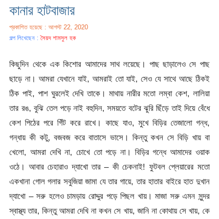
কানার হাটবাজার
প্রকাশিত হয়েছে : আগস্ট 22, 2020
গল্প লিখেছেন :
সৈয়দ শামসুল হক
কিছুদিন থেকে এক কিশোর আমাদের সাথ লয়েছে। পাছ ছাড়ালেও সে পাছ
ছাড়ে না। আমরা যেখানে যাই, আমরাই তো যাই, সেও যে সাথে আছে ঠিকই
ঠিক পাই, পাশ ঘুরলেই দেখি তাকে। মাথায় নারীর মতো লম্বা কেশ, লালিয়া
তার রঙ, বুঝি তেল পড়ে নাই বহুদিন, সময়তে বটের ঝুরি ছিঁড়ে তাই দিয়ে বেঁধে
কেশ পিঠের পরে গিঁট করে রাখে। কাছে যাও, মুখে বিড়ির তেজালো গন্ধ,
গন্ধায় কী কটু, বজবজ করে বাতাসে ভাসে। কিন্তু কখন সে বিড়ি খায় বা
খেলো, আমরা দেখি না, চোখে তো পড়ে না। বিড়ির গন্ধে আমাদের ওয়াক
ওঠে। আবার চেহারাও দ্যাখো তার – কী চেকনাই! ফুটবল প্লেয়ারের মতো
একখানা গোল গলার সবুজিয়া জামা যে তার গায়ে, তার হাতার বাইরে হাত দুখান
দ্যাখো – সরু হলেও চামড়ায় রোদ্দুর পড়ে পিছল খায়। মাজা সরু এমন সুন্দর
স্বাস্থ্য তার, কিন্তু আমরা দেখি না কখন সে খায়, জানি না কোথায় সে খায়, কে