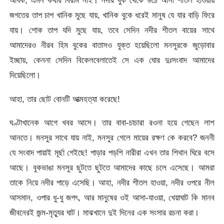
অধিক, এমন কথার বিরাম নাই। নদীর বুক থেকে উঠে আসা শীতল হাওয়ায়
জগতের তাপ চাপ খানিক মুছে যায়, খানিক বুকে ধরেই মানুষ যে যার বাড়ি ফিরে
যায়। শোক তাপ যদি মুছে যায়, তবে সেদিন নদীর শীতল বায়ের সাথে
আমাদেরও নীরব হিম বুকের বাতাসও যুক্ত হয়েছিলো মনসুরকে জুড়োবার
ইচ্ছায়, কেননা সেদিন বিকেলবেলাতেই সে এক ঘোর দুঃসংবাদ আমাদের
দিয়েছিলো।
আহা, তার ছোট বোনটি আত্মহত্যা করেছে!
ঘণ্টাখানেক আগে খবর আসে। তার বাবা-চাচারা রওনা হয়ে গেছেন লাশ
আনতে। মনসুর সাথে যায় নাই, মনসুর গেলে মায়ের রক্ষণ কে করবে? জননী
যে সংবাদ পায়াই মূর্ছা গেইছে! পাড়ার পড়শি নারীরা এখন তার শিথান ঘিরে বসে
আছে। বুকভাঙা মনসুর ছুটতে ছুটতে আমাদের কাছে চলে এসেছে। আমরা
তাকে নিয়ে নদীর পাড়ে এসেছি। আহা, নদীর শীতল হাওয়া, নদীর ওপরে নীল
আসমান, ওপার ধু-ধু জগৎ, আর মানুষের ওই আসা-যাওয়া, খেয়াঘাট কি মানব
জীবনেরই জন্ম-মৃত্যুর ঘাট। মাঝখানে দুই দিনের এক সংসার রচনা করা।