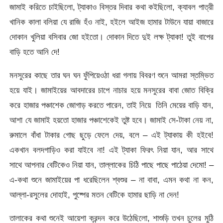
জামাই করিতে চাইছিলো, ট্যাকাও বিস্তর দিবার কথা কইছিলো, ক্যাবল পাত্রী
খানিক কালা বলিয়া যে রাজি হঁও নাই, হইলে আইজ হামার টাউনে যায়া বাজারে
দোকান খুলিয়া বসিবার জো হইতো। দোকান দিতে দুই লক্ষ ট্যাকা! তুই বাপের
বাড়ি হতে আনি দে!
মনসুরের কাছে তার ঘন ঘন ফুঁপিয়েওঠা ধরা গলায় বিবরণ শুনে আমরা স্তম্ভিত
হয়ে যাই। জামাইয়ের আবদারের চাপে নাচার হয়ে মনসুরের বাবা জোত বিক্রি
করে হাজার পঞ্চাশেক জোগাড় করতে পারেন, তাই নিয়ে তিনি মেয়ের বাড়ি যান,
আশা যে জামাই হয়তো হাজার পঞ্চাশেকেই তুষ্ট হবে। জামাই সে-টাকা নেয় না,
রুমালে বাঁধা টাকার গোছ ছুড়ে ফেলে দেয়, বলে – এই ট্যাকায় কী হইবে!
একখান বলদগাড়িও করা যাইবে না! এই ট্যাকা ফিরৎ নিয়া যান, আর সাথে
সাথে আপনার বেটিকেও নিয়া যান, তাল্লাকের চিঠি পাছে পাছে পাঠেয়া দেমো! –
এ-কথা শুনে জামাইয়ের পা ধরেছিলেন শ্বশুর – না বাবা, এমন কথা না কন,
আল্লা-রসুলের দোহাই, পুষ্পের মতন বেটিকে হামার ছাড়ি না দেন!
তালাকের কথা শুনেই আয়েশা ক্রন্দন করে উঠেছিলো, শাশুড়ি তখন চুলের মুঠি