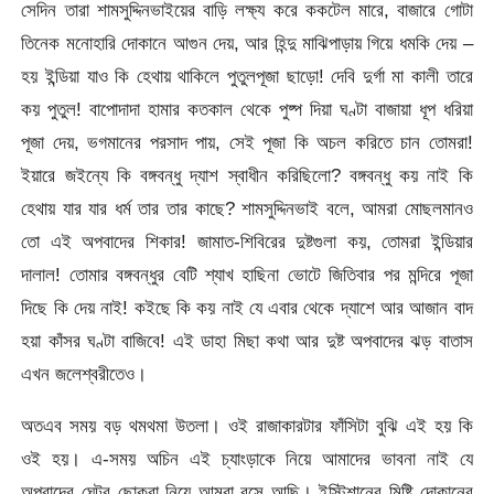
সেদিন তারা শামসুদ্দিনভাইয়ের বাড়ি লক্ষ্য করে ককটেল মারে, বাজারে গোটা
তিনেক মনোহারি দোকানে আগুন দেয়, আর হিন্দু মাঝিপাড়ায় গিয়ে ধমকি দেয় –
হয় ইন্ডিয়া যাও কি হেথায় থাকিলে পুতুলপূজা ছাড়ো! দেবি দুর্গা মা কালী তারে
কয় পুতুল! বাপোদাদা হামার কতকাল থেকে পুষ্প দিয়া ঘণ্টা বাজায়া ধূপ ধরিয়া
পূজা দেয়, ভগমানের পরসাদ পায়, সেই পূজা কি অচল করিতে চান তোমরা!
ইয়ারে জইন্যে কি বঙ্গবন্ধু দ্যাশ স্বাধীন করিছিলো? বঙ্গবন্ধু কয় নাই কি
হেথায় যার যার ধর্ম তার তার কাছে? শামসুদ্দিনভাই বলে, আমরা মোছলমানও
তো এই অপবাদের শিকার! জামাত-শিবিরের দুষ্টগুলা কয়, তোমরা ইন্ডিয়ার
দালাল! তোমার বঙ্গবন্ধুর বেটি শ্যাখ হাছিনা ভোটে জিতিবার পর মন্দিরে পূজা
দিছে কি দেয় নাই! কইছে কি কয় নাই যে এবার থেকে দ্যাশে আর আজান বাদ
হয়া কাঁসর ঘণ্টা বাজিবে! এই ডাহা মিছা কথা আর দুষ্ট অপবাদের ঝড় বাতাস
এখন জলেশ্বরীতেও।
অতএব সময় বড় থমথমা উতলা। ওই রাজাকারটার ফাঁসিটা বুঝি এই হয় কি
ওই হয়। এ-সময় অচিন এই চ্যাংড়াকে নিয়ে আমাদের ভাবনা নাই যে
অপবাদের ঘেটুর ছোকরা নিয়ে আমরা রসে আছি। ইস্টিশানের মিষ্টি দোকানের