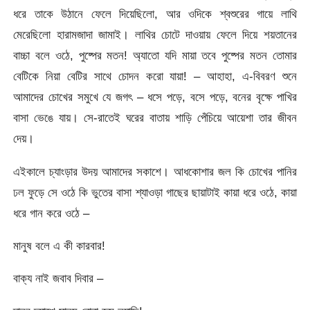
ধরে তাকে উঠানে ফেলে দিয়েছিলো, আর ওদিকে শ্বশুরের গায়ে লাথি
মেরেছিলো হারামজাদা জামাই। লাথির চোটে দাওয়ায় ফেলে দিয়ে শয়তানের
বাচ্চা বলে ওঠে, পুষ্পের মতন! অ্যাতো যদি মায়া তবে পুষ্পের মতন তোমার
বেটিকে নিয়া বেটির সাথে চোদন করো যায়া! – আহাহা, এ-বিবরণ শুনে
আমাদের চোখের সমুখে যে জগৎ – ধসে পড়ে, বসে পড়ে, বনের বৃক্ষে পাখির
বাসা ভেঙে যায়। সে-রাতেই ঘরের বাতায় শাড়ি পেঁচিয়ে আয়েশা তার জীবন
দেয়।
এইকালে চ্যাংড়ার উদয় আমাদের সকাশে। আধকোশার জল কি চোখের পানির
ঢল ফুড়ে সে ওঠে কি ভুতের বাসা শ্যাওড়া গাছের ছায়াটাই কায়া ধরে ওঠে, কায়া
ধরে গান করে ওঠে –
মানুষ বলে এ কী কারবার!
বাক্য নাই জবাব দিবার –