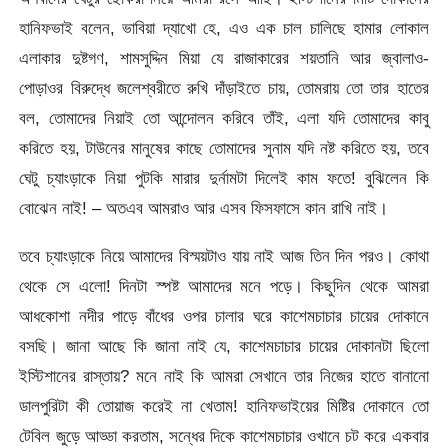
হানিফভাই বলেন, ভাবিয়া দ্যাখো হে, এও এক চাল চালিছে হামার লোকাল
এলাকার দুষ্টগণ, শামসুদ্দিন মিয়া যে রাজাকারের শয়তানি আর জ্বালাও-
পোড়াওর বিরুদ্ধে জলেশ্বরীতে রুখি দাঁড়াইতে চায়, তোমরায় তো তার হাতের
বল, তোমাদের নিয়াই তো আন্দোলন করিবে তাঁই, এলা যদি তোমাদের কাবু
করিতে হয়, টাউনের মানুষের কাছে তোমাদের সুনাম যদি নষ্ট করিতে হয়, তবে
ঘেটু চ্যাংড়াকে নিয়া পুটকি মারার দুর্নামটা দিলেই কাম ফতে! বুঝিলেন কি
বোঝেন নাই! – অতএব আমরাও আর এসব ফিসফাসে কান রাখি নাই।
তবে চ্যাংড়াকে নিয়ে আমাদের বিস্ময়টাও যায় নাই আজ তিন দিন পরও। কোথা
থেকে সে এলো! দিনটা স্পষ্ট আমাদের মনে পড়ে। কিছুদিন থেকে আমরা
আধকোশা নদীর পাড়ে বাঁধের ওপর চালার ঘরে কাশেমচাচার চায়ের দোকানে
বসছি। জানা আছে কি জানা নাই যে, কাশেমচাচার চায়ের দোকানটা ছিলো
ইস্টিশানের রাস্তায়? মনে নাই কি আমরা সেখানে তার নিজের হাতে বানানো
ডালপুরিটা কী তোয়াজ করেই না খেতাম! হানিফভাইয়ের মিষ্টির দোকানে তো
টেবিল জুড়ে আড্ডা করতাম, সন্ধের দিকে কাশেমচাচার ওখানে চট করে একবার