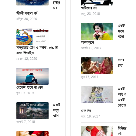
(আঃ)
এর
অফিসের বস
জীবনী সপ্তম পর্ব
জানু. 23, 2018
এপ্রিল 30, 2020
একটি
সত্য
ঘটনা
অবলম্বনে
মান্ধাতার টোপ ও ঘনাদা: ০৬. চা
আগস্ট 12, 2017
এসে গিয়েছিল
ফেব্রু. 12, 2020
বাসর
রাত
জুন 17, 2017
ছেলেটা হাসে না কেন
একটি
জুন 19, 2019
ভাই ও
একটি
একটি
বোনের
সত্য
এক দিন
ঘটনা
নভে. 19, 2017
আগস্ট 7, 2018
সিনিয়র
বৌ