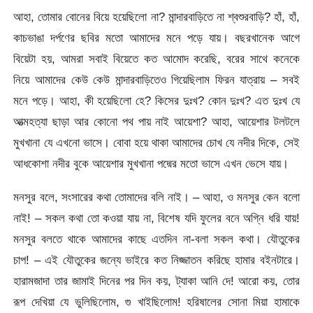
আহা, তোমার বোনের বিয়ে হয়েছিলো না? মান্দারবাড়িতে না শ্বশুরবাড়ি? হাঁ, হাঁ,
কাচভাঙা দর্পণের ছবির মতো আমাদের মনে পড়ে যায়। বছরখানেক আগে
বিয়েটা হয়, আমরা সবাই বিয়েতে কত আমোদ করেছি, বরের সাথে কনেকে
নিয়ে আমাদের কেউ কেউ মান্দারবাড়িতেও গিয়েছিলাম ফিরন যাত্রায় – সবই
মনে পড়ে। আহা, কী হয়েছিলো হে? কিসের দুঃখ? কোন দুঃখ? এত দুঃখ যে
আত্মহত্যা ছাড়া আর কোনো পথ পায় নাই আয়েশা? আহা, আয়েশার টলটলে
মুখখানা যে এখনো ভাসে। বোবা হয়ে থাকা আমাদের চোখ যে নদীর দিকে, সেই
আধকোশা নদীর বুকে আয়েশার মুখখানা পদ্মের মতো ভাসে এখন ভেসে যায়।
মনসুর বলে, সংসারের কথা তোমাদের বলি নাই। – আহা, ও মনসুর কেন বলো
নাই! – সকল কথা তো কওয়া যায় না, বিশেষ যদি ফুলের বনে অগ্নি ধরি যায়!
মনসুর বলতে থাকে আমাদের কাছে এতদিন না-বলা সকল কথা। যৌতুকের
চাপ! – এই যৌতুকের জন্যে ভাইরে কত নিজ্জাতন করিছে হামার বইনটারে।
হারামজাদা তার জামাই দিনের পর দিন কয়, ট্যাকা আনি দে! আরো কয়, তোর
রূপ দেখিয়া যে ভুলিছিলোম, গু খাইছিলোম! হরিষালের সোনা মিয়া হামাকে