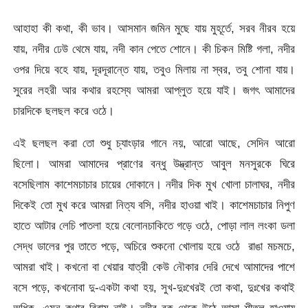
আহাহা কী কথা, কী ভাব। আসমান জমিন মুছে যায় মুহূর্তে, সরব নীরব হয়ে
যায়, নদীর ঢেউ থেমে যায়, নদী কান পেতে শোনে। কী চিকন মিষ্টি গলা, নদীর
ওপর দিয়ে বহে যায়, দূরদূরান্তে যায়, তবুও মিলায় না স্বর, তবু শোনা যায়।
সুরের লহরী আর কথার রহস্যে আমরা আপ্লুত হয়ে যাই। জগৎ আমাদের
চারদিকে ছলছল করে ওঠে।
এই ছলছল করা তো শুধু চ্যাংড়ার গানে নয়, আরো আছে, সেদিন আরো
ছিলো। আমরা আমাদের প্রাণের বন্ধু উদ্ভ্রান্ত আবুল মনসুরকে ঘিরে
বসেছিলাম কাশেমচাচার চায়ের দোকানে। নদীর দিক মুখ খোলা চালাঘর, নদীর
দিকেই তো মুখ করে আমরা নিত্য বসি, নদীর হাওয়া খাই। কাশেমচাচার নিপুণ
হাতে আটার লেচি পাতলা হয়ে বেলোনচাকিতে গড়ে ওঠে, পোড়া লাল লংকা ডলা
সেদ্ধ ডালের পুর তাতে পড়ে, অচিরে শুকনো খোলায় হয়ে ওঠে রাঙা মচমচে,
আমরা খাই। কখনো বা খেয়ার যাত্রী কেউ নৌকার দেরি দেখে আমাদের পাশে
বসে পড়ে, কখনোবা দু-একটা কথা হয়, সুখ-দুঃখেরই তো কথা, দুঃখের কথাই