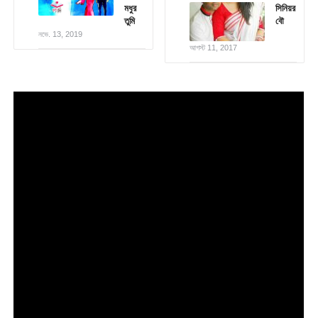
মধুর
সিনিয়র
তুমি
বৌ
নভে. 13, 2019
আগস্ট 11, 2017