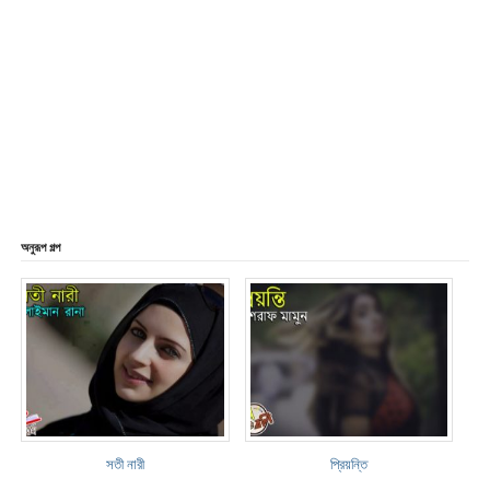
অনুরূপ গল্প
সতী নারী
প্রিয়ন্তি