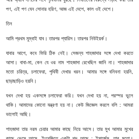
পণ, এই পণ যেন সোনার হরিণ, আজ এই দেশে, কাল ওই দেশে।
তিন
আমি প্রথম মুম্বাই যাব। তারপর প্যারিস। তারপর নিউইয়র্ক।
যাবার আগে, কবে ফিরি ঠিক নেই। সেজন্য শাহজাদার সঙ্গে দেখা করতে
আসা। বাবা-মা, কেন যে ওর নাম শাহজাদা রেখেছিল জানি না। শাহজাদার
মতো চরিত্র, চলাফেরা, পৃথিবী দেখার ধরন। আমার সঙ্গে বনিবনা হয়নি,
ছাড়াছাড়িও হয়নি।
যখন দেখা হয় একসঙ্গে চলাফেরা করি। যখন দেখা হয় না, পরস্পর ভুলে
থাকি। আমাদের কোনো যন্ত্রণা হয় না। কেউ জিজ্ঞেস করলে বলি : আমরা
ভালোই আছি।
শাহজাদা তার নরম চেয়ার আমার কাছে নিয়ে আসে। তার মুখ আমার মুখের
কাছে ভেসে আসে, ইংরেজিতে একটা শব্দ আছে : ইমার্জেন্স, তার মতো।