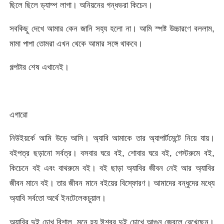
ছিলে ছিলে ড্যাম্প লাগা। অনিয়নের গন্ধভরা কিচেন।
সবকিছু দেখে আমার কেন জানি সহ্য হলো না। আমি স্পষ্ট উচ্চারণে বললাম,
মামা পাপা তোমরা এখন থেকে আমার সঙ্গে থাকবে।
গল্পটার শেষ এখানেই।
এগারো
নিউইয়র্কে আমি উড়ে আসি। অ্যাবি আমাকে তার অ্যাপার্টমেন্টে নিয়ে যায়।
বইপত্র ছড়ানো সর্বত্র। বসবার ঘরে বই, শোবার ঘরে বই, গেস্টরুমে বই,
কিচেনে বই এবং বাথরুমে বই। বই ছাড়া অ্যাবির জীবন নেই আর অ্যাবির
জীবন মানে বই। তার জীবন মানে বইয়ের বিস্ফোরণ। আমাদের বন্ধুদের মধ্যে
অ্যাবি সর্বতো অর্থে ইনটেলেকচুয়াল।
অ্যাবির দুই চোখ বিশাল, মনে হয় ঈশ্বর দুই চোখে আগুন জ্বেলে রেখেছেন।