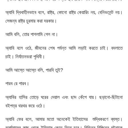
অ্যাবি দ্বিধাহীনভাবে বলে, রাষ্ট্র, কোনো রাষ্ট্র কেয়ারিং নয়, বেনিভলেন্ট নয়।
সেজন্য রাষ্ট্র চুরমার করা দরকার।
আমি বলি, তোর পাগলামি গেল না।
অ্যাবি বলে ওঠে, জীবনের শেষ পর্যন্ত আমি লড়াই করতে চাই। বদলাতে
চাই। নির্যাতনভরা পৃথিবী।
আমি আস্তে আস্তে বলি, পারবি তুই?
পারব রে পারব।
অ্যাবির হাসির তোড়ে ঘরের দেয়াল এবং ছাদ কেঁপে যায়। ছড়ানো-ছিটানো
বইপত্র থরথর করে ওঠে।
অ্যাবি ফের বলে, আমার মতো অনেকেই ইতিহাসের শুদ্ধিকরণে ব্যস্ত।
বুর্জোয়াদের কাছ থেকে ইতিহাস কেড়ে নিতে হবে। বিভিন্ন বিচ্ছিন্ন ঘটনাকে