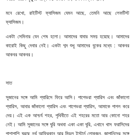
মনে রেখো, রাইটিস্ট ফ্যাসিজম যেমন আছে, তেমনি আছে লেফটিস্ট
ফ্যাসিজম।
একটা সেমিনার যেন শেষ হলো। আমাদের যাবার সময় হয়েছে। আমাদের
কারোই কিছু দেবার নেই। একটা শব্দ শুধু আমাদের বুকের মধ্যে : আকবর
আকবর আকবর।
সাত
সুজানের সঙ্গে আমি প্যারিসে ফিরে আসি। পাপেভরা প্যারিস এবং জাঁকালো
প্যারিস, আবার জাঁকালো প্যারিস এবং পাপেভরা প্যারিস, আমাকে পাগল করে
দেয়। এই এক আশ্চর্য শহর, পৃথিবীতে এই শহরের মতো আর কোনো শহর
নেই। আমি সুজানের সঙ্গে ঘুরি অথবা একা একা ঘুরি, এখানে খাস ফরাসিদের
পাশাপাশি ঘুরছে নর্থ আফ্রিকান আর মিডল ইস্টার্ন লোকজন, জাপানিদের সঙ্গে