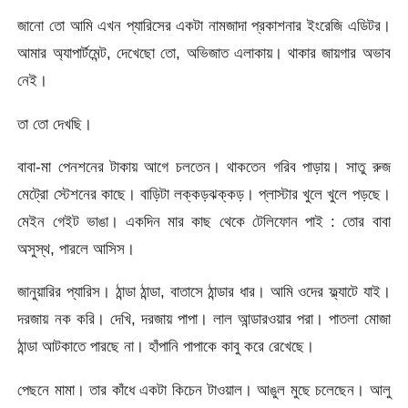
জানো তো আমি এখন প্যারিসের একটা নামজাদা প্রকাশনার ইংরেজি এডিটর।
আমার অ্যাপার্টমেন্ট, দেখেছো তো, অভিজাত এলাকায়। থাকার জায়গার অভাব
নেই।
তা তো দেখছি।
বাবা-মা পেনশনের টাকায় আগে চলতেন। থাকতেন গরিব পাড়ায়। সাতু রুজ
মেট্রো স্টেশনের কাছে। বাড়িটা লক্কড়ঝক্কড়। প্লাস্টার খুলে খুলে পড়ছে।
মেইন গেইট ভাঙা। একদিন মার কাছ থেকে টেলিফোন পাই : তোর বাবা
অসুস্থ, পারলে আসিস।
জানুয়ারির প্যারিস। ঠান্ডা ঠান্ডা, বাতাসে ঠান্ডার ধার। আমি ওদের ফ্ল্যাটে যাই।
দরজায় নক করি। দেখি, দরজায় পাপা। লাল আন্ডারওয়ার পরা। পাতলা মোজা
ঠান্ডা আটকাতে পারছে না। হাঁপানি পাপাকে কাবু করে রেখেছে।
পেছনে মামা। তার কাঁধে একটা কিচেন টাওয়াল। আঙুল মুছে চলেছেন। আলু