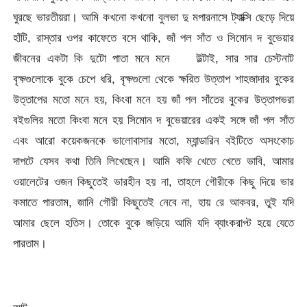
ঘুরছে ভারতীয়রা। আমি কখনো কখনো বুলভা দু মপারনাসে ট্যাক্সি ছেড়ে দিয়ে
হাঁটি, রাস্তার ওপর কাফেতে বসে থাকি, জাঁ পল সাঁত ও সিমোন দ বুভেয়ার
জীবনের একটা কি দুটো পাতা মনে মনে উল্টাই, সার সার চেস্টনাট
বৃক্ষগুলোকে বুকে চেপে ধরি, বৃক্ষগুলো থেকে ক্ষরিত উত্তাপ শাহজাদার বুকের
উত্তাপের মতো মনে হয়, কিংবা মনে হয় জাঁ পল সাঁতের বুকের উত্তাপভরা
বইগুলির মতো কিংবা মনে হয় সিমোন দ বুভেয়ারের একই সঙ্গে জাঁ পল সাঁত
এবং আরো কয়েকজনকে ভালোবাসার মতো, ম্যান্ডারিন বইটিতে অসংকোচ
দাপটে যেসব কথা তিনি লিখেছেন। আমি কফি খেতে খেতে ভাবি, আমার
ওয়ালেটের ওজন কিছুতেই ভারহীন হয় না, তাহলে গৌরীকে কিছু দিয়ে ভার
কমাতে পারতাম, জানি গৌরী কিছুতেই নেবে না, হায় রে আকবর, তুই যদি
আমার ছেলে হতিস। তোকে বুকে জড়িয়ে আমি যদি ব্যাংকরাপ্ট হয়ে যেতে
পারতাম।