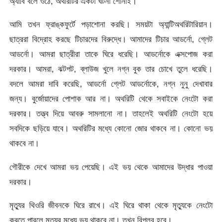
অ্যাবি বলে ওঠে, অথরিটির একটা ঘটনা শোনাই।
আমি তখন ফ্রাঙ্কফুর্টে পড়াশোনা করছি। সময়টা অ্যান্টিঅথরিটারিয়ান।
ছাত্ররা বিদ্রোহ করছে টিচারদের বিরুদ্ধে। আমাদের টিচার আডর্নো, গ্লেট
আডর্নো। আমরা ছাত্রীরা তাকে ঘিরে ধরেছি। আডর্নোকে এক্সপোজ করা
দরকার। আমরা, ঝটপট, ব্লাউজ খুলে নগ্ন বুক তার চোখে তুলে ধরেছি।
বদলে আমরা দাবি করেছি, আডর্নো গ্লেট আডর্নোকে, নগ্ন নুনু দেখাবার
জন্য। বুর্জোয়াদের পোশাক আর না। অথরিটি থেকে সবাইকে নেংটো করা
দরকার। তত্ত্ব দিয়ে আবরু সামলানো না। তাহলেই অথরিটি নেংটো হয়ে
সবদিকে ছড়িয়ে যাবে। অথরিটির মধ্যে কোনো জোর থাকবে না। কোনো ভয়
থাকবে না।
গৌরীকে দেখে আমরা ভয় পেয়েছি। এই ভয় থেকে আমাদের উদ্ধার পাওয়া
দরকার।
মৃত্যুর থিওরি জীবনকে ঘিরে রাখে। এই ঘিরে থাকা থেকে মৃত্যুকে নেংটো
করতে পারলে মৃত্যুর মধ্যে ভয় থাকবে না। তখন বিপ্লব হবে।