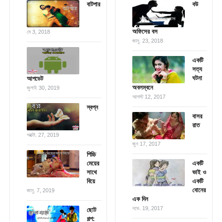
বাটপার
বউ
অফিসের বস
মে 3, 2018
জানু. 23, 2018
একটি
সত্য
ঘটনা
আপডেট
অবলম্বনে
জুলাই 30, 2019
আগস্ট 12, 2017
স্বপ্ন
বাসর
রাত
অক্টো. 27, 2019
জুন 17, 2017
পিচ্চি
মেয়ের
একটি
সাথে
ভাই ও
বিয়ে
একটি
বোনের
জানু. 7, 2019
এক দিন
নভে. 19, 2017
ছোট
গল্প: