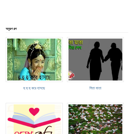
অনুরূপ গল্প
হু হু হু করে হাসছে
পিতা মাতা