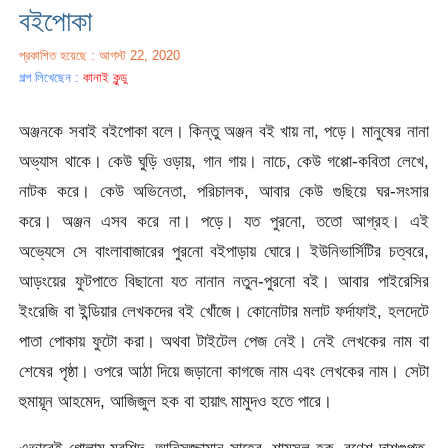
বইপোকা
প্রকাশিত হয়েছে : আগস্ট 22, 2020
গল্প লিখেছেন :
কানাই কুন্ডু
অঞ্জনকে সবাই বইপোকা বলে। কিন্তু অঞ্জন বই খায় না, পড়ে। মানুষের নানা
অভ্যাস থাকে। কেউ ঘুড়ি ওড়ায়, গান গায়। নাচে, কেউ গপ্পো-কবিতা লেখে,
নাটক করে। কেউ অভিনেতা, পরিচালক, আবার কেউ গুছিয়ে ঘর-সংসার
করে। অঞ্জন এসব করে না। পড়ে। যত পুরনো, ততো আগ্রহ। এই
অভ্যেসে সে বাংলাবাজারের পুরনো বইপাড়ায় ঘোরে। ইউনিভার্সিটির চত্বরে,
আড়ংয়ের ফুটপাতে বিছানো যত নানান নতুন-পুরনো বই। আবার পাইরেসির
ইংরেজি বা ইন্ডিয়ার লেখকদের বই খোঁজে। কোনোটার মলাট ফর্দাফাই, হলদেটে
পাতা পোকায় ফুটো করা। অথবা টাইটেল পেজ নেই। নেই লেখকের নাম বা
শেষের পৃষ্ঠা। ওপরে আঠা দিয়ে জড়ানো কাগজে নাম এবং লেখকের নাম। সেটা
হুমায়ূন আহমেদ, আজিজুল হক বা হায়াৎ মামুদও হতে পারে।