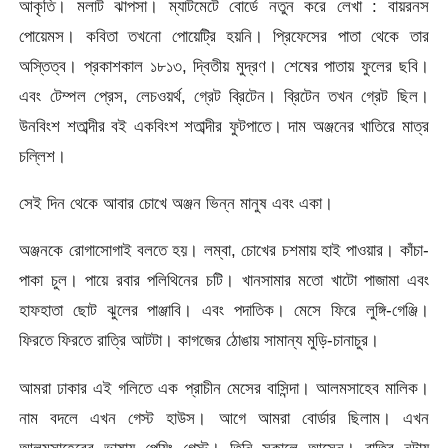
আকৃতি। মলাট ঝাপসা। ম্যাটমেটে বোর্ডে নতুন করে লেখা : বায়রনস
পোয়েমস। কবিতা তখনো পোয়েট্রি হয়নি। প্রিফেসের পাতা থেকে তার
অস্তিত্ব। প্রকাশকাল ১৮১৩, দ্বিতীয় মুদ্রণ। শেষের পাতায় ফুলের ছবি।
এবং টেম্পল প্রেস, লেচওয়র্থ, গ্রেট ব্রিটেন। ব্রিটেন তখন গ্রেট ছিল।
উনবিংশ শতাব্দীর বই একবিংশ শতাব্দীর ফুটপাতে। দাম অঞ্জনের খাতিরে মাত্র
চল্লিশ।
সেই দিন থেকে আবার চোখে অঞ্জন ভিন্ন মানুষ এবং একা।
অঞ্জনকে রোগাসোগাই বলতে হয়। লম্বা, চোখের চশমায় হাই পাওয়ার। কাঁচা-
পাকা চুল। পায়ে রবার পলিথিনের চটি। খানসামার মতো খাটো পাজামা এবং
হাফহাতা ছোট ঝুলের পাঞ্জাবি। এবং পদাতিক। মেসে ফিরে লুঙ্গি-গেঞ্জি।
ফিরতে ফিরতে রাত্রি আটটা। কাগজের ঠোঙায় সামান্য মুড়ি-চানাচুর।
আমরা ঢাকার এই গলিতে এক প্রাচীন মেসের বাসিন্দা। আলমসাহেব মালিক।
নাম বদলে এখন গেস্ট হাউস। আগে আমরা বোর্ডার ছিলাম। এখন
আলমসাহেবের ভাষায় পেয়িং গেস্ট। তিনি সকালে আসেন। রাত্রি নটায়