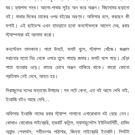
ঘর। ভ্যাপসা গন্ধ। আলো-পাখার সুইচ অন করে অঞ্জন। বিছানাময় ছড়ানো
বই। মাথার দিকের তাকের ওপর বইয়ের অরণ্য। অফিসার বলে, করছেন কী
মশাই। এই ছাইভস্ম এখন হাতড়াতে হবে! কনস্টেবলকে আদেশ দেয়, রবার
স্ট্যাম্পমারা বই আলাদা করো।
কনস্টেবল তালকানা। পাতা উলটে, মলাট খুলে, স্ট্যাম্প খোঁজে। জঞ্জাল
সরানোর মতো নিচ থেকে ওপরে তুলে পাহাড় জমায়। মলাট খসে পড়ে। ছেঁড়া
পাতা হাওয়ায় ওড়ে। কাতর চোখে অঞ্জন তাকিয়ে থাকে। কারো কোনো
প্রতিবাদ নেই দেখে, আহত হয়।
সিরাজুলের দলের মন্তব্যে উপাচার : সব লটে কেনা, এত বই আসে দেখি নাই,
ইংরাজি বইও আছে দেখি…
অফিসার ইংরাজি নামের রবার স্ট্যাম্প লাগানো এগারোখানা বই বেছে নেন।
কোথাও বোধোদয় লাইব্রেরি, হারবার্ট কলিন্স, ম্যাসাচুসেটস ইউনিভার্সিটি, হামিদ
অ্যান্ড শেফার্ডস, শহীদনগর পাঠাগার, জিন্না লাইব্রেরি ইত্যাদি। লিস্টটা