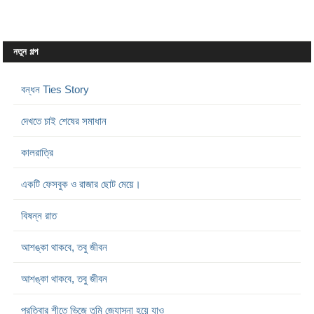
নতুন গল্প
বন্ধন Ties Story
দেখতে চাই শেষের সমাধান
কালরাত্রি
একটি ফেসবুক ও রাজার ছোট মেয়ে।
বিষন্ন রাত
আশঙ্কা থাকবে, তবু জীবন
আশঙ্কা থাকবে, তবু জীবন
প্রতিবার শীতে ভিজে তুমি জ্যোস্না হয়ে যাও