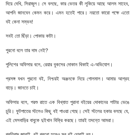
দিয়ে দেখি, সিরাজুল। সে বলছে, কার ভেতর কী লুকিয়ে আছে আলম সাহেব,
আপনি জানবেন কেমন করে। এমন হতেই পারে। নয়তো কারো পক্ষে এতো
বই কেনা সম্ভব!
সবই তো ছিঁড়া। পোকায় কাটা।
পুরনো বলে তার দাম নেই?
পুলিশের অফিসার বলে, রেয়ার বুকসের দোকান থিকাই এ-অভিযোগ।
প্রসঙ্গ যখন পুরনো বই, নিশ্চয়ই অঞ্জনকে নিয়ে গোলমাল। আমার আগ্রহ
বাড়ে। জানতে চাই।
অফিসার বলে, পরশু রাতে এক বিখ্যাত পুরানা বইয়ের দোকানের শাটার ভেঙে
চুরি। ফুটপাতের স্টলেও কিছু বই পাওয়া গেছে। সেই স্টলের হকার বলছে যে,
এই মেসবাড়ির বাবুকে দুইখান বিক্রি করছে। তারই তদন্তে আমরা।
প্রতিবাদ জানাই, বই পুরনো হলেও সব বই চোরাই নয়।