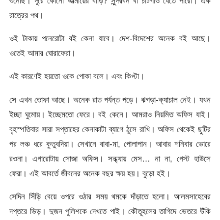
শুনেছি। দূরে কোনো আত্মীয়ের বাড়ি? সুন্দরবন বা চাটগাঁও যেতে পারো। এক
রাত্রের পথ।
ওই টাকায় পনেরোটা বই কেনা যাবে। দেশ-বিদেশের অনেক বই আছে।
ওতেই আমার ঘোরাফেরা।
এই কারণেই হয়তো ওকে পোকা বলে। এবং কিপ্টা।
সে এখন তোফা আছে। অনেক রাত পর্যন্ত পড়ে। ঝগড়া-ক্যাচাল নেই। যখন
ইচ্ছা ঘুমোয়। ইচ্ছেমতো ফেরে। বই কেনে। আমরাও নিয়মিত অফিস যাই।
বৃহস্পতিবার সারা সপ্তাহের কেনাকাটা ব্যাগে ঠুসে রাখি। অফিস থেকেই ছুটির
পর লঞ্চ ধরে কুতুবদিয়া। সেখানে বাবা-মা, পোলাপান। আবার শনিবার ভোরে
রওনা। এগারোটায় সোজা অফিস। সন্ধ্যায় মেস… না না, গেস্ট হাউসে
ফেরা। এই আবর্তে জীবনের অনেক বছর ক্ষয় হয়। বুড়ো হই।
সেদিন সিঁড়ি বেয়ে ওপরে ওঠার সময় থমকে দাঁড়াতে হলো। আলমসাহেবের
দপ্তরে ভিড়। দুজন পুলিশকে দেখতে পাই। কৌতূহলের তাগিদে ভেতরে উঁকি