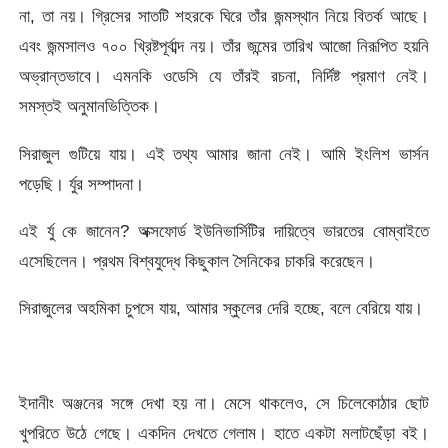
না, তা নয়। গ্রিসের সাতটি শহরকে ঘিরে তাঁর জন্মস্থান নিয়ে বিতর্ক আছে।
এবং জন্মসালও ৭০০ খ্রিষ্টপূর্বাব্দ নয়। তাঁর জন্মের তারিখ আজো নিরূপিত হয়নি
অভ্রান্তভাবে। এমনকি ওডেসি যে তাঁরই রচনা, নির্দিষ্ট প্রমাণ নেই।
সমস্তই অনুমানভিত্তিক।
সিরাজুল গুটিয়ে যায়। এই তথ্য আমার জানা নেই। আমি ইংলিশ ভার্সন
পড়েছি। র্যুর সম্পাদনা।
এই র্যু কে জানেন? অক্সফোর্ড ইউনিভার্সিটির দায়িত্বে ভারতের বোম্বাইতে
এসেছিলেন। প্রথম বিশ্বযুদ্ধে কিছুকাল সৈনিকের চাকরি করেছেন।
সিরাজুলের অহমিকা চুপসে যায়, আমার স্কুলের দেরি হচ্ছে, বলে বেরিয়ে যায়।
ইদানীং অঞ্জনের সঙ্গে দেখা হয় না। মেসে থাকলেও, সে চিলেকোঠার ছোট
খুপরিতে উঠে গেছে। একদিন দেখতে গেলাম। হাতে একটা মলাটছেঁড়া বই।