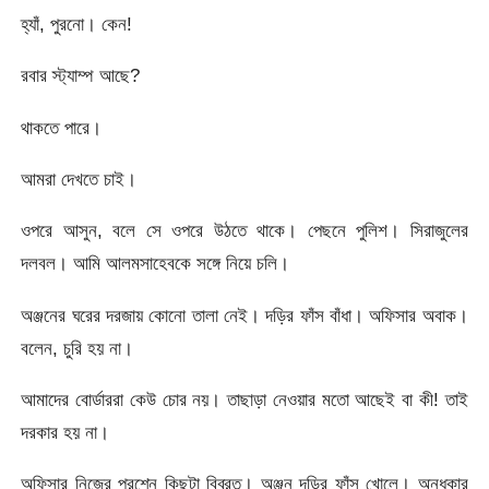
হ্যাঁ, পুরনো। কেন!
রবার স্ট্যাম্প আছে?
থাকতে পারে।
আমরা দেখতে চাই।
ওপরে আসুন, বলে সে ওপরে উঠতে থাকে। পেছনে পুলিশ। সিরাজুলের
দলবল। আমি আলমসাহেবকে সঙ্গে নিয়ে চলি।
অঞ্জনের ঘরের দরজায় কোনো তালা নেই। দড়ির ফাঁস বাঁধা। অফিসার অবাক।
বলেন, চুরি হয় না।
আমাদের বোর্ডাররা কেউ চোর নয়। তাছাড়া নেওয়ার মতো আছেই বা কী! তাই
দরকার হয় না।
অফিসার নিজের প্রশ্নে কিছুটা বিব্রত। অঞ্জন দড়ির ফাঁস খোলে। অন্ধকার