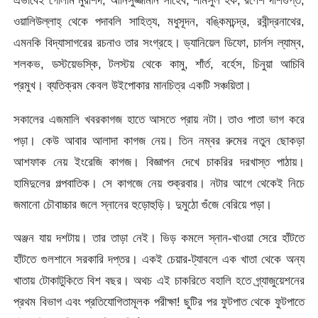
এভাবেই গোলাম মুরশিদ, আনিসুজ্জামান সাহেব, শামসুল হক, রণেশ দাশগুপ্ত,
ওয়ালিউল্লাহ্ থেকে পদাবলি সাহিত্য, মধুসূদন, বঙ্কিমচন্দ্র, রবীন্দ্রনাথের,
এমনকি বিদ্যাসাগরের রচনাও তার সংগ্রহে। ড্যানিয়েল ডিফো, চার্লস ল্যাম্ব,
শলকভ, ডস্টয়েভস্কি, টলস্টয় থেকে কামু, শাঁর্ত, বর্হেস, চিনুয়া আচিবি
প্রমুখ। ব্যতিক্রম কেবল উইপোকার মানচিত্র একটি সঞ্চয়িতা।
সকালের এজমালি খবরকাগজ হাতে আসতে প্রায় নটা। তাও পাতা ভাগ করে
পড়া। কেউ আবার আলাদা কাগজ নেয়। তিন নম্বর রুমের নতুন ছোকড়া
আশফাক নেয় ইংরেজি কাগজ। বিজ্ঞাপন দেখে চাকরির দরখাস্ত পাঠায়।
হামিদুলের গল্পবাতিক। সে কাগজে নেয় শুক্রবার। নটার আগে থেকেই নিচে
জমানো চৌবাচ্চার জলে স্নানের হুড়োহুড়ি। দুমুঠো গুঁজে বেরিয়ে পড়া।
অঞ্জন যায় দশটায়। তার তাড়া নেই। ভিড় কমলে স্নান-খাওয়া সেরে হাঁটতে
হাঁটতে গুলশানে সরকারি দপ্তর। একই চেয়ার-ট্যাবলে এক খাতা থেকে অন্য
খাতায় টোকাটুকিতে বিশ বছর। অথচ এই চাকরিতে বহালি হতে গ্র্যাজুয়েশনের
প্রথম বিভাগ এবং প্রতিযোগিতামূলক পরীক্ষা! ছুটির পর ফুটপাত থেকে ফুটপাতে