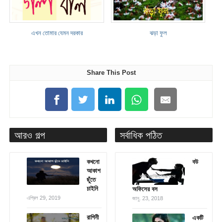
এখন তোমার যেমন দরকার
ঝড়া ফুল
Share This Post
আরও গল্প
সর্বাধিক পঠিত
কখনো
বউ
আকাশ
ছুঁতে
চাইনি
অফিসের বস
এপ্রিল 29, 2019
জানু. 23, 2018
রাগিনী
একটি