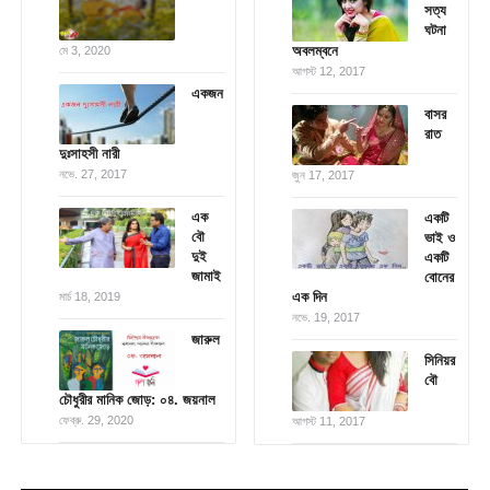
সত্য
ঘটনা
অবলম্বনে
মে 3, 2020
আগস্ট 12, 2017
একজন
বাসর
রাত
দুঃসাহসী নারী
নভে. 27, 2017
জুন 17, 2017
এক
একটি
বৌ
ভাই ও
দুই
একটি
জামাই
বোনের
এক দিন
মার্চ 18, 2019
নভে. 19, 2017
জারুল
সিনিয়র
বৌ
চৌধুরীর মানিক জোড়: ০৪. জয়নাল
ফেব্রু. 29, 2020
আগস্ট 11, 2017