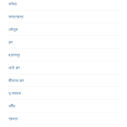
কবিতা
কাব্যগ্রন্থ
কৌতুক
গল্প
ছড়াসমূহ
ছোট গল্প
জীবনের গল্প
দু:খদায়ক
ধর্মীয়
প্রবন্ধ