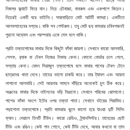
নিজস্ব ফ্ল্যাটে ফিরে যান। নিচে চৌবাচ্চা, বাথরুম এবং একপাশে কিচেন।
নিচেরই একটি ঘরে ডাইনিং। সারাবাড়িতে মোট আটটি কামরা। একটিতে
আলমসাহেবের দপ্তর। বাকি সব গেস্টরুম। তবু মোট ছয় কামরার চবিবশজনই
পুরনো অভ্যেস এবং পরম্পরায় একে মেস বলে থাকি।
প্রতি তক্তপোষের মাথার দিকে কিছুটা ফাঁকা জায়গা। সেখানে কারো আলমারি,
শেলফ, র‌্যাক বা টেবল নিজের টাকায় কেনা। কোনো বোর্ডার চলে গেলে,
সস্তায় কেনা। যেমন সিরাজুল তক্তপোষে বসে মাথার পাশের টেবল টেনে
ছাত্রদের খাতা দেখে। তাহের ভালো চাকরি করে। তার ট্যাবল এবং আয়না
লাগানো আলমারি। সেই আয়নার সামনে দাঁড়িয়ে অনেকেই চুল ঠিক করে।
অঞ্জনের মাথার দিকে নাইলনের দড়ি টাঙানো। সেখানে পরিধেয় ঝোলানো।
পাশের ফাঁকা অংশে ইটের ওপর তক্তা পাতা। সেখানে বইয়ের পিরামিড।
পড়াশোনা তক্তপোষে। প্রতি কামরায় ঝুলে কালো হয়ে যাওয়া দুটি সিলিং
ফ্যান। দেয়ালে তিনটি টিউব। কারো রেডিও, ট্র্যানসিস্টর। তাহেরের ছোট
টিভি এবং রঙিন। কেউ গান শোনে, কেউ টিভি দেখে, আবার কখনো বা তাস