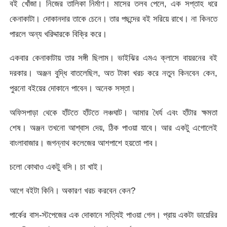
বই খোঁজা। নিজের তালিকা নির্মাণ। মাসের তলব পেলে, এক সপ্তাহ ধরে
কেনাকাটা। দোকানদার তাকে চেনে। তার পছন্দের বই সরিয়ে রাখে। না কিনতে
পারলে অন্য খরিদ্দারকে বিক্রি করে।
একবার কেনাকাটায় তার সঙ্গী ছিলাম। ভাইঝির এমএ ক্লাসে বায়রনের বই
দরকার। অঞ্জন বুদ্ধি বাতলেছিল, অত টাকা খরচ করে নতুন কিনবেন কেন,
পুরনো বইয়ের দোকানে পাবেন। অনেক সস্তা।
অফিসপাড়া থেকে হাঁটতে হাঁটতে লঞ্চঘাট। আমার ধৈর্য এবং হাঁটার ক্ষমতা
শেষ। অঞ্জন তখনো আশ্বাস দেয়, ঠিক পাওয়া যাবে। আর একটু এগোলেই
বাংলাবাজার। জগন্নাথ কলেজের আশপাশে হয়তো পাব।
চলো কোথাও একটু বসি। চা খাই।
আগে বইটা কিনি। অকারণ খরচ করবেন কেন?
পার্কের বাস-স্টপেজের এক দোকানে সত্যিই পাওয়া গেল। প্রায় একটা ডায়েরির