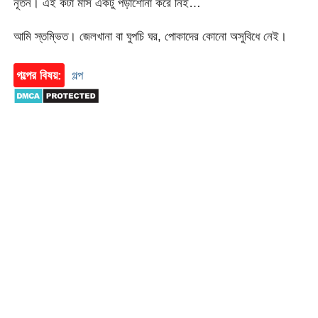
নূতন। এই কটা মাস একটু পড়াশোনা করে নিই…
আমি স্তম্ভিত। জেলখানা বা ঘুপচি ঘর, পোকাদের কোনো অসুবিধে নেই।
গল্পের বিষয়:
গল্প