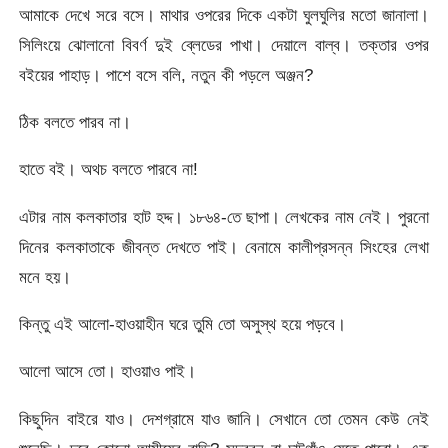
আমাকে দেখে সরে বসে। মাথার ওপরের দিকে একটা ঘুলঘুলির মতো জানালা।
সিলিংয়ে ঝোলানো বিবর্ণ দুই ব্লেডের পাখা। দেয়ালে বাল্ব। তক্তার ওপর
বইয়ের পাহাড়। পাশে বসে বলি, নতুন কী পড়লে অঞ্জন?
ঠিক বলতে পারব না।
হাতে বই। অথচ বলতে পারবে না!
এটার নাম কলকাতার হাট হদ্দ। ১৮৬৪-তে ছাপা। লেখকের নাম নেই। পুরনো
দিনের কলকাতাকে জীবন্ত দেখতে পাই। বেনামে কালীপ্রসন্ন সিংহের লেখা
মনে হয়।
কিন্তু এই আলো-হাওয়াহীন ঘরে তুমি তো অসুস্থ হয়ে পড়বে।
আলো আসে তো। হাওয়াও পাই।
কিছুদিন বাইরে যাও। দেশগ্রামে যাও জানি। সেখানে তো তেমন কেউ নেই