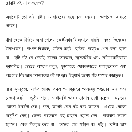
চোরাই বই না থাকলেও?
অ্যারেস্ট তো করি নাই। বড়সাহেবের সঙ্গে কথা বলবেন। আপনেও আসতে
পারেন।
থানা থেকে ফিরিয়ে আনা গেলেও কোর্ট-কাছারি এড়ানো যায়নি। বছর তিনেকের
টানাপড়েন। সাংসদ-বিধায়ক, উকিল-মহুরি, হাজিরা সত্ত্বেও শেষ রক্ষা হলো
না। দুটি বই যে চোরাই মালের অন্যতম, সন্দেহাতীত এবং স্বীকারোক্তিতে
প্রমাণিত। চোরের অপরাধ কবুল, ফুটপাতের দোকানদারের শনাক্তকরণ এবং
অঞ্জনের নিরপরাধ অজ্ঞানতায় বই সংগ্রহ ইত্যাদি তথ্যে পাঁচ মাসের কারাদন্ড।
নানা ব্যস্ততা, বাড়ির তাগিদ অথবা অনাগ্রহের আলস্যে অঞ্জনের আর খবর
নেওয়া হয়নি। তৃতীয় মাসের মাঝামাঝি আবার গেলাম দেখা করতে। অঞ্জনের
কোনো বিমর্ষতা নেই। বলে, আপনি কেন কষ্ট করে আসেন। এখানে কোনো
অসুবিধা নেই। জেলর সাহেবকে বই চাইলে পড়তে দেন। সারারাত আলো
জ্বলে। কেউ বিরক্ত করে না। অনেক রাত পর্যন্ত বই পড়ি। বেশির ভাগ