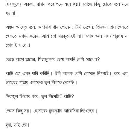
সিরাজুলের অবজ্ঞা, বানান করে পড়ে মনে হয়। মগজে কিছু ঢোকে বলে মনে
হয় না।
অঞ্জন আস্তে বলে, আপনারা গান শোনেন, টিভি দেখেন, তিনজন তাস খেলতে
খেলতে ঝগড়া করেন, আমি তো বিরক্ত হই না। মগজ জ্ঞান এসব প্রসঙ্গ না
তোলাই ভালো।
তেড়ে আসে তাহের, সিরাজুলদার চেয়ে আপনি বেশি বোঝেন?
আমি তো এমন দাবি করিনি। উনি অনেক বেশি বোঝেন নিশ্চয়ই। তবে এক
ছাত্রের খাতায় ওনাকেও ভুল লিখতে দেখেছি।
সিরাজুল চিৎকার করে, ভুল লিখেছি? আমি?
তেমন কিছু নয়। হোমারের জন্মস্থান আয়োনিয়া লিখেছেন।
হ্যাঁ, তাই তো।