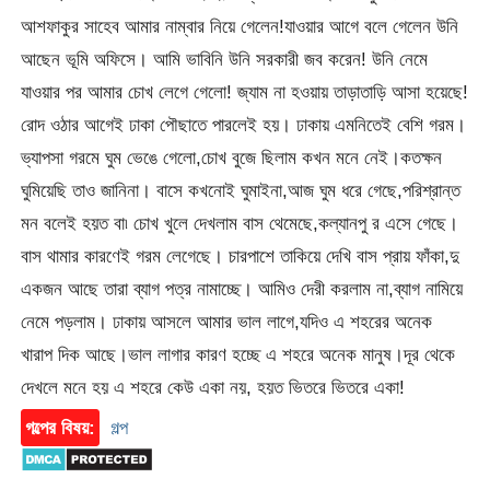
আশফাকুর সাহেব আমার নাম্বার নিয়ে গেলেন!যাওয়ার আগে বলে গেলেন উনি
আছেন ভূমি অফিসে। আমি ভাবিনি উনি সরকারী জব করেন! উনি নেমে
যাওয়ার পর আমার চোখ লেগে গেলো! জ্যাম না হওয়ায় তাড়াতাড়ি আসা হয়েছে!
রোদ ওঠার আগেই ঢাকা পৌছাতে পারলেই হয়। ঢাকায় এমনিতেই বেশি গরম।
ভ্যাপসা গরমে ঘুম ভেঙে গেলো,চোখ বুজে ছিলাম কখন মনে নেই।কতক্ষন
ঘুমিয়েছি তাও জানিনা। বাসে কখনোই ঘুমাইনা,আজ ঘুম ধরে গেছে,পরিশ্রান্ত
মন বলেই হয়ত বা৷ চোখ খুলে দেখলাম বাস থেমেছে,কল্যানপু র এসে গেছে।
বাস থামার কারণেই গরম লেগেছে। চারপাশে তাকিয়ে দেখি বাস প্রায় ফাঁকা,দু
একজন আছে তারা ব্যাগ পত্র নামাচ্ছে। আমিও দেরী করলাম না,ব্যাগ নামিয়ে
নেমে পড়লাম। ঢাকায় আসলে আমার ভাল লাগে,যদিও এ শহরের অনেক
খারাপ দিক আছে।ভাল লাগার কারণ হচ্ছে এ শহরে অনেক মানুষ।দূর থেকে
দেখলে মনে হয় এ শহরে কেউ একা নয়, হয়ত ভিতরে ভিতরে একা!
গল্পের বিষয়:
গল্প