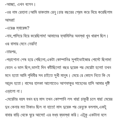
-আচ্ছা, এখন বলেন।
-ওর নাম রেহানা।আমি ডাকতাম রেনু।চার বছরের প্রেম করে বিয়ে করেছিলাম
আমরা!
-এরেঞ্জ ম্যারেজ?
-নাহ,পালিয়ে বিয়ে করেছিলাম! আমাদের ফ্যামিলির অবস্থা খুব খারাপ ছিল।
ওর বাসায় মেনে নেয়নি!
-তারপর,
-পড়াশোনা শেষ হয়ে গেছিলো,একটা কোম্পানির সুপাইভাইজার পোস্টে ছিলাম!
বেতন ও ভাল ছিল,ভালই দিন কাঁটছিলো! বছর দুয়েক পর মেয়েটা হলো! তখন
মনে হতো আমি পৃথিবীর সব চাইতে সুখী মানুষ। মেয়ে রে কোলে নিতে কি যে
আনন্দ হতো। বাসের হালকা আলোতেও আশফাকুর সাহেবের হাসি আমার দৃষ্টি
এড়ালো না।
-মেয়েটার বয়স যখন ছয় মাস তখন কোম্পানি লস খায়! চাকুরী চলে যায়! মেয়ের
দুধ কেনার মত টাকাও ছিল না হাতে! মাস দুয়েক পর রেনুকে বললাম,একটু
বাবার বাড়ি থেকে ঘুরে আসো! এর মধ্য ব্যবস্থা করি। এটুকু একটানা বলে