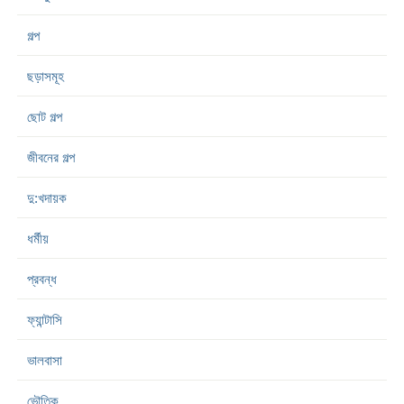
গল্প
ছড়াসমূহ
ছোট গল্প
জীবনের গল্প
দু:খদায়ক
ধর্মীয়
প্রবন্ধ
ফ্যান্টাসি
ভালবাসা
ভৌতিক