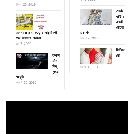
ডিসে. 26, 2019
একটি
ভাই ও
একটি
বোনের
মরুশহর: ০৭. চওড়ায় আড়াইশো
এক দিন
গজ কারখানা এলাকা
নভে. 19, 2017
মার্চ 7, 2020
সিনিয়র
রুপালী
বৌ
চাঁদ,
কিছু
আগস্ট 11, 2017
খুচরো
আধুলি
আগস্ট 19, 2019