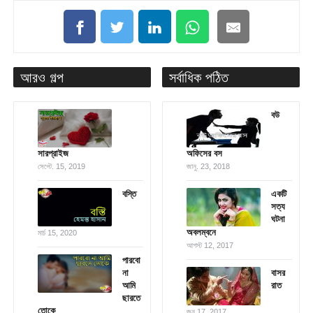
আরও গল্প
সর্বাধিক পঠিত
বউ
সারপ্রাইজ
অফিসের বস
সেপ্টে. 15, 2019
জানু. 23, 2018
বস্তি
একটি
সত্য
ঘটনা
অবলম্বনে
মার্চ 15, 2020
আগস্ট 12, 2017
পারবো
না
বাসর
আমি
রাত
ছারতে
তোকে
জুন 17, 2017