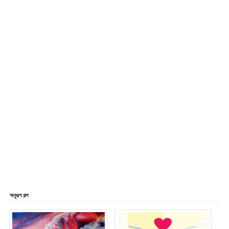
অনুরূপ গল্প