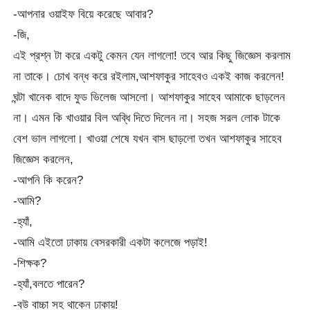
-আপনার ওয়াইফ বিয়ে করেছে আবার?
-জি,
এই প্রশ্ন টা করে একটু কেমন যেন লাগলো! তবে আর কিছু জিজ্ঞেস করলাম
না তাকে। চোখ বন্ধ করে রইলাম,আশফাকুর সাহেবও একই কাজ করলেন!
ঘন্টা খানেক বাদে ফুড ভিলেজ আসলো। আশফাকুর সাহেব আমাকে ছাড়লেন
না। এমন কি খাওয়ার বিল অব্ধি দিতে দিলেন না। সহজ সরল লোক টাকে
বেশ ভাল লাগলো। খাওয়া শেষে যখন বাস ছাড়লো তখন আশফাকুর সাহেব
জিজ্ঞেস করলেন,
-আপনি কি করেন?
-আমি?
-হ্যাঁ,
-আমি এইতো ঢাকায় বেসরকারী একটা কলেজে পড়াই!
-শিক্ষক?
-হ্যাঁ,বলতে পারেন?
-বউ বাচ্চা সহ থাকেন ঢাকায়!