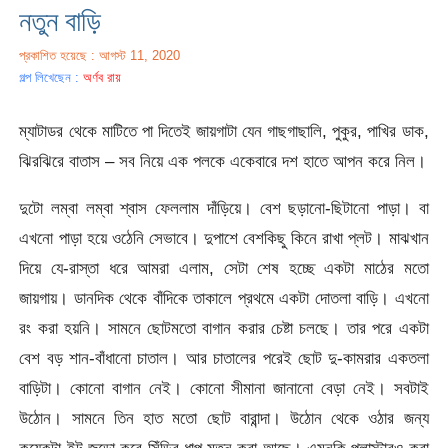
নতুন বাড়ি
প্রকাশিত হয়েছে : আগস্ট 11, 2020
গল্প লিখেছেন :
অর্ণব রায়
ম্যাটাডর থেকে মাটিতে পা দিতেই জায়গাটা যেন গাছগাছালি, পুকুর, পাখির ডাক,
ঝিরঝিরে বাতাস – সব নিয়ে এক পলকে একেবারে দশ হাতে আপন করে নিল।
দুটো লম্বা লম্বা শ্বাস ফেললাম দাঁড়িয়ে। বেশ ছড়ানো-ছিটানো পাড়া। বা
এখনো পাড়া হয়ে ওঠেনি সেভাবে। দুপাশে বেশকিছু কিনে রাখা প্লট। মাঝখান
দিয়ে যে-রাস্তা ধরে আমরা এলাম, সেটা শেষ হচ্ছে একটা মাঠের মতো
জায়গায়। ডানদিক থেকে বাঁদিকে তাকালে প্রথমে একটা দোতলা বাড়ি। এখনো
রং করা হয়নি। সামনে ছোটমতো বাগান করার চেষ্টা চলছে। তার পরে একটা
বেশ বড় শান-বাঁধানো চাতাল। আর চাতালের পরেই ছোট দু-কামরার একতলা
বাড়িটা। কোনো বাগান নেই। কোনো সীমানা জানানো বেড়া নেই। সবটাই
উঠোন। সামনে তিন হাত মতো ছোট বারান্দা। উঠোন থেকে ওঠার জন্য