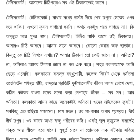
টেনিসকোর্ট। আমাদের চিঠিপত্রও সব ওই ঠিকানাতেই আসে।
টেনিসকোর্ট। টেনিসকোর্ট। মাথার মধ্যে নামটা নিয়ে শেষ দুপুরে মেঝের ওপর
শুয়ে থাকি। এখনো ফ্যান লাগানো হয়নি। অথচ একটুও গরম লাগছে না। কি
অদ্ভুত আর সুন্দর নাম। টেনিসকোর্ট। চিঠিও নাকি আসে ওই ঠিকানায়।
আমারও চিঠি আসবে। আমার নামে আসবে। কোনো কেয়ার অফ ছাড়াই।
কিন্তু কে চিঠি লিখবে এখানে? আমার ঠিকানা তো কেউ জানে না। অনিতা?
না, অনিতাও আমার ঠিকানা জানে না গত এক বছর। শহর কলকাতাকে আমি
ছেড়ে এসেছি। কলকাতার সমস্ত বন্ধুগোষ্ঠী, কলেজ স্ট্রিট থেকে ধর্মতলা
ওয়েলিংটন পর্যন্ত হাঁটা, রাস্তার প্রতিটি ফুটপাতবাসীর জীবন অলস চোখে দেখা,
কঠিন কষ্টকর বাংলা মদের মতো কড়া নেশাতুর জীবন – সব সব। আর
অনিতা। কলকাতা আমার কাছে অনেকটাই অনিতা। ওদের সল্টলেকের ফ্ল্যাট।
সবকিছু এত গুছিয়ে সাজানো। মাপ মতন। ওর মা-বাবার অগাধ প্রশ্রয়। দীর্ঘ
দীর্ঘ দুপুর। ওর কাতর অথচ ঋজু শরীরের ভঙ্গি। একটু ভুল হ্যান্ডেল করলেই
শক্ত আর শীতল হয়ে যাবে। মুহূর্ত নেবে না তোমাকে এক ঝটকায় সরিয়ে
দিতে। ছেড়ে এসেছি। পারিনি শেষ পর্যন্ত টানতে। শরীরের কোথাও একটা