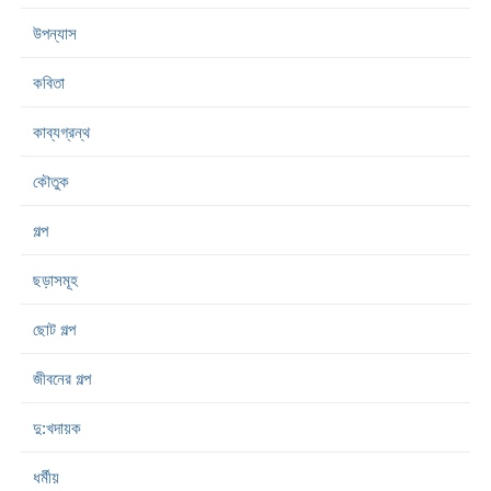
উপন্যাস
কবিতা
কাব্যগ্রন্থ
কৌতুক
গল্প
ছড়াসমূহ
ছোট গল্প
জীবনের গল্প
দু:খদায়ক
ধর্মীয়