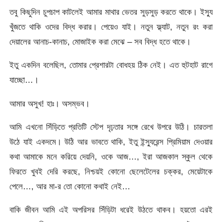
তবু কিছুদিন চুপচাপ কাটলেই আমার মাথার ভেতর সুড়সুড় করতে থাকে। ইস্যু
খুঁজতে থাকি ওদের বিদ্ধ করার। পেয়েও যাই। নতুন ফ্ল্যাট, নতুন রং করা
দেয়ালের আনাচ-কানাচ, মোজাইক করা মেঝে – সব বিদ্ধ হতে থাকে।
ইতু একদিন বলেছিল, তোমার প্রেশারটা বোধহয় ঠিক নেই। এত হুটহাট রাগে
যাচ্ছো…।
আমার অসুখ! হাঃ। অসম্ভব।
আমি এখনো সিঁড়িতে প্রতিটি স্টেপ দৃঢ়তার সঙ্গে রেখে উপরে উঠি। চারতলা
উঠে যাই একদমে। উঠি আর ভাবতে থাকি, ইতু ইন্স্যুরেন্স প্রিমিয়াম দেওয়ার
কথা আমাকে মনে করিয়ে দেয়নি, ওকে আজ…, ইরা আজকাল স্কুল থেকে
ফিরতে খুবই দেরি করছে, নিশ্চয়ই কোনো ছেলেটেলের চক্কর, মেয়েটাকে
পেলে…, আর মা-র তো কোনো কথাই নেই…
বাকি জীবন আমি এই অপরিসর সিঁড়িটা ধরেই উঠতে থাকব। হয়তো এরই