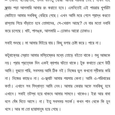
– তখনই বলেছিলাম, ওসব ফালতু বোঝা আনার দরকার নেই। এখন এই
স্ক্র্যাচ পড়া আলমারি আবার রং করাতে হবে। এমনিতেই এই পায়রার খুপরিটা
জোটাতে আমার সবকিছু বেরিয়ে গেছে। এখন আমি মরে গেলে শ্রাদ্ধ করতে
রাস্তায় গিয়ে দাঁড়াতে হবে তোমাদের, সে-খেয়াল আছে? যে যার মতো নবাবি
করে চলেছে। খাট, পালঙ্ক, আলমারি – ঢোকাও আরো ঢোকাও।
সবাই শুনছে। মা আমার মিইয়ে যায়। কিছু বলার চেষ্টা করে। পারে না।
কটুবাক্যের স্রোত আমার মস্তিষ্কের মধ্যে তোড়ে বইতে থাকে। শুধু আজকে
নয়। প্রায় প্রত্যেক দিন একই ব্যাপার ঘটতে থাকে। টুক কথাতে রেগে উঠি
আমি। বুঝতে পারি, সবসময় আমি ঠিক নই। নিজের ভুল কখনো স্বীকার করি
না। নিজের কাছেও না। এ-ফ্ল্যাট আমার পয়সায় কেনা। আমি এ-পরিবারের
কর্তা। এখানে সব সিদ্ধান্ত আমি নেব। আমার কেয়ার অফে সবকিছু হবে
এখানে। সবাই তটস্থ হয়ে থাকবে আমার সামনে। থাকেও। ইরা আর বাবা
বলে ঘেঁষ দিতে আসে। না। ইতু সবসময় সতর্ক। কখন পান থেকে কি চুন
খসে। আর মা তো ছায়ামানুষ হয়ে গেছে।