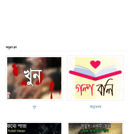
অনুরূপ গল্প
খুন
ঋতুরেখায়