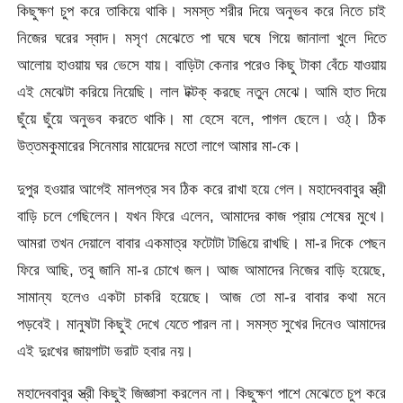
কিছুক্ষণ চুপ করে তাকিয়ে থাকি। সমস্ত শরীর দিয়ে অনুভব করে নিতে চাই
নিজের ঘরের স্বাদ। মসৃণ মেঝেতে পা ঘষে ঘষে গিয়ে জানালা খুলে দিতে
আলোয় হাওয়ায় ঘর ভেসে যায়। বাড়িটা কেনার পরেও কিছু টাকা বেঁচে যাওয়ায়
এই মেঝেটা করিয়ে নিয়েছি। লাল টক্টক্ করছে নতুন মেঝে। আমি হাত দিয়ে
ছুঁয়ে ছুঁয়ে অনুভব করতে থাকি। মা হেসে বলে, পাগল ছেলে। ওঠ্। ঠিক
উত্তমকুমারের সিনেমার মায়েদের মতো লাগে আমার মা-কে।
দুপুর হওয়ার আগেই মালপত্র সব ঠিক করে রাখা হয়ে গেল। মহাদেববাবুর স্ত্রী
বাড়ি চলে গেছিলেন। যখন ফিরে এলেন, আমাদের কাজ প্রায় শেষের মুখে।
আমরা তখন দেয়ালে বাবার একমাত্র ফটোটা টাঙিয়ে রাখছি। মা-র দিকে পেছন
ফিরে আছি, তবু জানি মা-র চোখে জল। আজ আমাদের নিজের বাড়ি হয়েছে,
সামান্য হলেও একটা চাকরি হয়েছে। আজ তো মা-র বাবার কথা মনে
পড়বেই। মানুষটা কিছুই দেখে যেতে পারল না। সমস্ত সুখের দিনেও আমাদের
এই দুঃখের জায়গাটা ভরাট হবার নয়।
মহাদেববাবুর স্ত্রী কিছুই জিজ্ঞাসা করলেন না। কিছুক্ষণ পাশে মেঝেতে চুপ করে