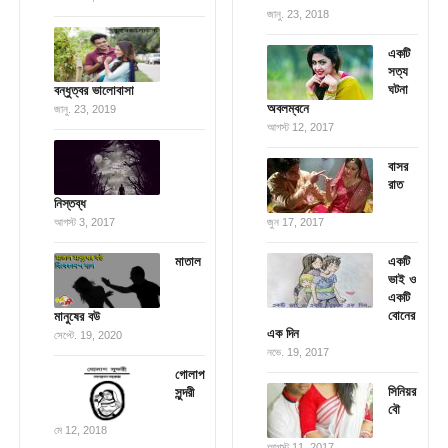
জানু. 23, 2018
একটি
সত্য
ঘটনা
বন্ধুত্বর ভালোবাসা
অবলম্বনে
জানু. 23, 2019
আগস্ট 12, 2017
বাসর
রাত
নিস্তব্ধ
আগস্ট 3, 2017
জুন 17, 2017
মাতাল
একটি
ভাই ও
একটি
বোনের
মানুষের বউ
এক দিন
সেপ্টে. 19, 2020
নভে. 19, 2017
গোলাপ
সিনিয়র
সুন্দরী
বৌ
মে 12, 2018
আগস্ট 11, 2017