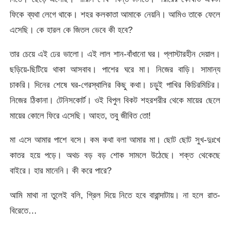
ফিকে ব্যথা লেগে থাকে। শহর কলকাতা আমাকে নেয়নি। আমিও তাকে ফেলে
এসেছি। কে হারল কে জিতল ভেবে কী হবে?
তার চেয়ে এই ঢের ভালো। এই লাল শান-বাঁধানো ঘর। প্লাস্টারহীন দেয়াল।
ছড়িয়ে-ছিটিয়ে থাকা আসবাব। পাশের ঘরে মা। নিজের বাড়ি। সামান্য
চাকরি। দিনের শেষে ঘর-গেরস্থালির কিছু কথা। চড়ুই পাখির কিচিরমিচির।
নিজের ঠিকানা। টেনিসকোর্ট। ওই বিপুল বিকট শহরশরীর থেকে মায়ের ছেলে
মায়ের কোলে ফিরে এসেছি। আহত, তবু জীবিত তো!
মা এসে আমার পাশে বসে। কম কথা বলা আমার মা। ছোট ছোট সুখ-দুঃখে
কাতর হয়ে পড়ে। অথচ বড় বড় শোক সামলে উঠেছে। শক্ত থেকেছে
বাইরে। হার মানেনি। কী করে পারে?
আমি মাথা না তুলেই বলি, গ্রিল দিয়ে নিতে হবে বারান্দাটায়। না হলে রাত-
বিরেতে…