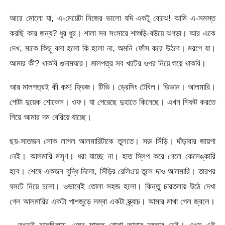
আরে মোলো যা, এ-মেয়েটা নিজের ভালো যদি একটু বোঝে! আমি এ-সমস্ত
করছি কার জন্য? ধুর ধুর। শালা সব সংসারে শাশুড়ি-বউয়ে ঝগড়া। আর একে
দেখ, মাকে কিছু বলা হলো কি হলো না, অমনি ফোঁস করে উঠবে। মরগে যা।
আমার কী? থাকবি গুদামঘরে। মালপত্র সব খাটের ওপর নিয়ে শুয়ে থাকবি।
আর মালপত্রই কী কম! ফ্রিজ। টিভি। ড্রেসিং টেবিল। ডিভান। আলমারি।
গোটা দুয়েক শোকেস। ওফ। যা পেরেছে দুহাতে কিনেছে। এখন শিফট করতে
গিয়ে আমার দম বেরিয়ে যাচ্ছে।
ছয়-সাতজন লোক লাগল আলমারিটাকে তুলতে। সরু সিঁড়ি। দাঁড়াবার জায়গা
নেই। আলমারি মসৃণ। ধরা যাচ্ছে না। হাত স্লিপ করে গেলে কেলেঙ্কারি
হবে। শেষে একজন বুদ্ধি দিলো, সিঁড়ির রেলিংয়ে তুলে দাও আলমারি। তারপর
ঘসটে নিয়ে চলো। ওভাবেই তোলা সহজ হলো। কিন্তু চারতলায় উঠে দেখা
গেল আলমারির একটা পাশজুড়ে লম্বা একটা স্ক্র্যাচ। আমার মাথা গেল জ্বলে।