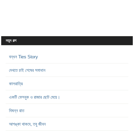
নতুন গল্প
বন্ধন Ties Story
দেখতে চাই শেষের সমাধান
কালরাত্রি
একটি ফেসবুক ও রাজার ছোট মেয়ে।
বিষন্ন রাত
আশঙ্কা থাকবে, তবু জীবন