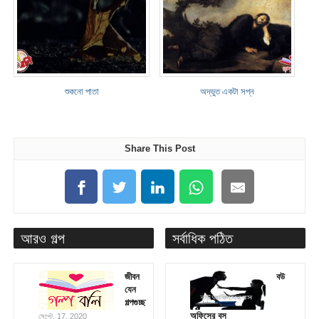
শুকনো পাতা
অদ্ভুত একটা সপ্ন
Share This Post
আরও গল্প
সর্বাধিক পঠিত
জীবন
বউ
যেন
গল্পগুচ্ছ
অফিসের বস
সেপ্টে. 17, 2020