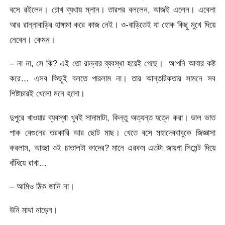
বসে রইলেন। চোখ ব্যথায় ম্লান। তারপর বললেন, আজই এলেন। এবেলা
আর রান্নাবাড়ির হাঙ্গামা করে কাজ নেই। ও-বাড়িতেই যা হোক কিছু মুখে দিয়ে
নেবেন। কেমন।
– না না, সে কি? এই তো রান্নার ব্যবস্থা হয়েই গেছে। আপনি আবার কষ্ট
করে… এসব কিছুই বলতে পারলাম না। তার আন্তরিকতার সামনে সব
শিষ্টাচারই খেলো মনে হলো।
দুপুরে খাওয়ার ব্যবস্থা খুবই সাদামাটা, কিন্তু অত্যন্ত যত্নে করা। ডাল ভাত
শাক বেগুনের তরকারি আর ছোট মাছ। খেতে বসে মহাদেববাবুকে জিজ্ঞাসা
করলাম, আচ্ছা ওই চাতালটা কাদের? মানে এরকম এতটা জায়গা সিমেন্ট দিয়ে
বাঁধিয়ে রাখা…
– আমিও ঠিক জানি না।
উনি মাথা নাড়েন।