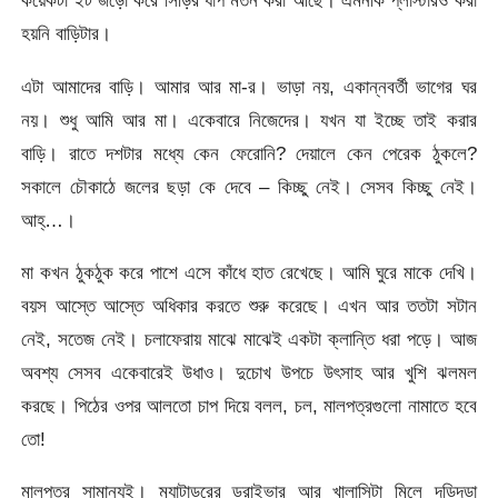
কয়েকটা ইট জড়ো করে সিঁড়ির ধাপ মতন করা আছে। এমনকি প্লাস্টারও করা
হয়নি বাড়িটার।
এটা আমাদের বাড়ি। আমার আর মা-র। ভাড়া নয়, একান্নবর্তী ভাগের ঘর
নয়। শুধু আমি আর মা। একেবারে নিজেদের। যখন যা ইচ্ছে তাই করার
বাড়ি। রাতে দশটার মধ্যে কেন ফেরোনি? দেয়ালে কেন পেরেক ঠুকলে?
সকালে চৌকাঠে জলের ছড়া কে দেবে – কিচ্ছু নেই। সেসব কিচ্ছু নেই।
আহ্…।
মা কখন ঠুকঠুক করে পাশে এসে কাঁধে হাত রেখেছে। আমি ঘুরে মাকে দেখি।
বয়স আস্তে আস্তে অধিকার করতে শুরু করেছে। এখন আর ততটা সটান
নেই, সতেজ নেই। চলাফেরায় মাঝে মাঝেই একটা ক্লান্তি ধরা পড়ে। আজ
অবশ্য সেসব একেবারেই উধাও। দুচোখ উপচে উৎসাহ আর খুশি ঝলমল
করছে। পিঠের ওপর আলতো চাপ দিয়ে বলল, চল, মালপত্রগুলো নামাতে হবে
তো!
মালপত্র সামান্যই। ম্যাটাডরের ড্রাইভার আর খালাসিটা মিলে দড়িদড়া