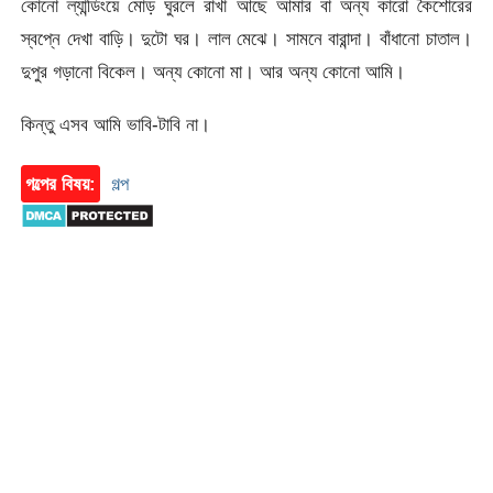
কোনো ল্যান্ডিংয়ে মোড় ঘুরলে রাখা আছে আমার বা অন্য কারো কৈশোরের
স্বপ্নে দেখা বাড়ি। দুটো ঘর। লাল মেঝে। সামনে বারান্দা। বাঁধানো চাতাল।
দুপুর গড়ানো বিকেল। অন্য কোনো মা। আর অন্য কোনো আমি।
কিন্তু এসব আমি ভাবি-টাবি না।
গল্পের বিষয়:
গল্প