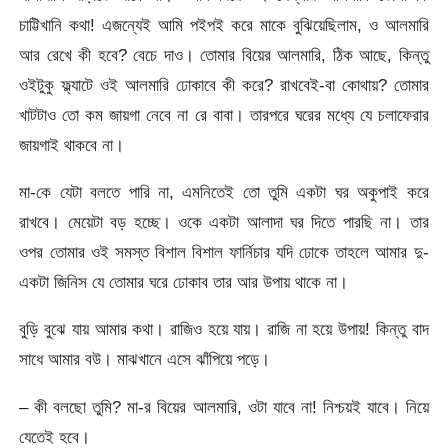
চাট্টিখানি কথা! এজন্যেই আমি পইপই করে মাকে বুঝিয়েছিলাম, ও আলমারি
আর রেখে কী হবে? বেচে দাও। তোমার বিয়ের আলমারি, ঠিক আছে, কিন্তু
ওইটুকু ফ্ল্যাটে ওই আলমারি ঢোকাবে কী করে? রাখবেই-বা কোথায়? তোমার
খাটটাও তো কম জায়গা নেবে না রে বাবা। তারপরে ঘরের মধ্যে যে চলাফেরার
জায়গাই থাকবে না।
মা-কে যেটা বলতে পারি না, এমনিতেই তো তুমি একটা ঘর অকুপাই করে
রাখবে। মেয়েটা বড় হচ্ছে। ওকে একটা আলাদা ঘর দিতে পারছি না। তার
ওপর তোমার ওই সমস্ত বিশাল বিশাল ফার্নিচার যদি ঢোকে তাহলে আমার দু-
একটা জিনিস যে তোমার ঘরে ঢোকাব তার আর উপায় থাকে না।
বুড়ি বুঝে যায় আমার কথা। রাজিও হয়ে যায়। রাজি না হয়ে উপায়! কিন্তু বাদ
সাধে আমার বউ। মাঝখানে এসে ঝাঁপিয়ে পড়ে।
– কী বলছো তুমি? মা-র বিয়ের আলমারি, ওটা যাবে না! নিশ্চয়ই যাবে। নিয়ে
যেতেই হবে।