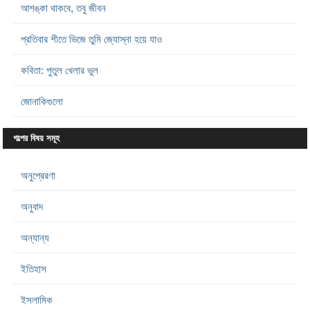
আশঙ্কা থাকবে, তবু জীবন
প্রতিবার শীতে ভিজে তুমি জ্যোস্না হয়ে যাও
কবিতা: পুতুল খেলার ভুল
জোনাকিগুলো
গল্পের বিষয় সমূহ
অনুপ্রেরণা
অনুবাদ
অন্যান্য
ইতিহাস
ইসলামিক