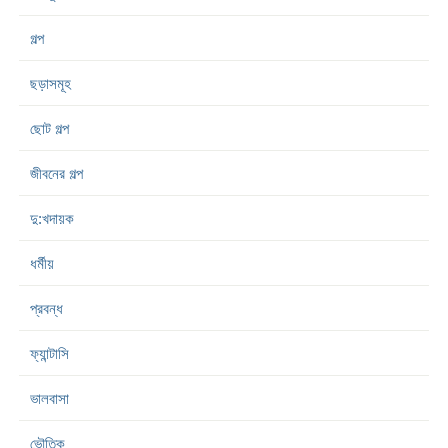
গল্প
ছড়াসমূহ
ছোট গল্প
জীবনের গল্প
দু:খদায়ক
ধর্মীয়
প্রবন্ধ
ফ্যান্টাসি
ভালবাসা
ভৌতিক