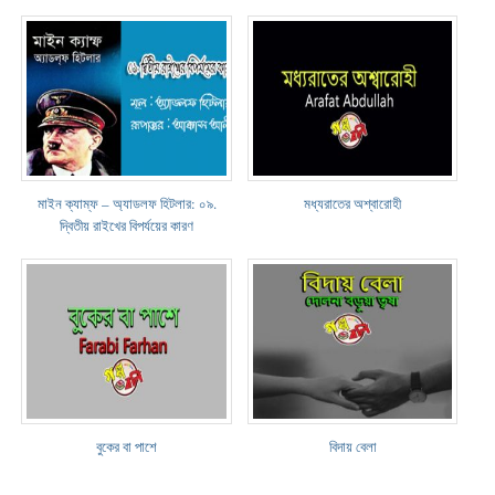
মাইন ক্যাম্ফ – অ্যাডলফ হিটলার: ০৯.
মধ্যরাতের অশ্বারোহী
দ্বিতীয় রাইখের বিপর্যয়ের কারণ
বুকের বা পাশে
বিদায় বেলা