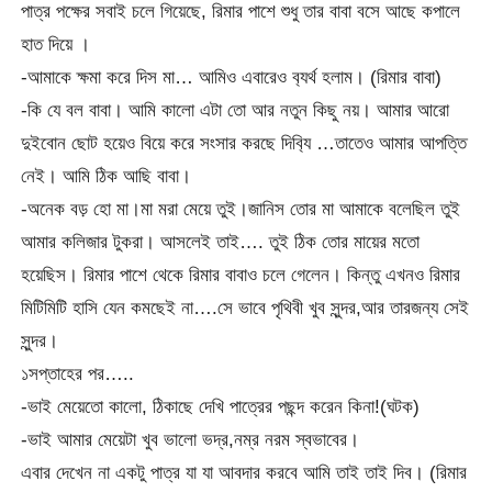
পাত্র পক্ষের সবাই চলে গিয়েছে, রিমার পাশে শুধু তার বাবা বসে আছে কপালে
হাত দিয়ে ।
-আমাকে ক্ষমা করে দিস মা… আমিও এবারেও ব
্যর্থ হলাম। (রিমার বাবা)
-কি যে বল বাবা। আমি কালো এটা তো আর নতুন কিছু নয়। আমার আরো
দুইবোন ছোট হয়েও বিয়ে করে সংসার করছে দিব
্যি …তাতেও আমার আপত্তি
নেই। আমি ঠিক আছি বাবা।
-অনেক বড় হো মা।মা মরা মেয়ে তুই।জানিস তোর মা আমাকে বলেছিল তুই
আমার কলিজার টুকরা। আসলেই তাই…. তুই ঠিক তোর মায়ের মতো
হয়েছিস। রিমার পাশে থেকে রিমার বাবাও চলে গেলেন। কিন্তু এখনও রিমার
মিটিমিটি হাসি যেন কমছেই না….সে ভাবে পৃথিবী খুব সুন্দর,আর তারজন্য সেই
সুন্দর।
১সপ্তাহের পর…..
-ভাই মেয়েতো কালো, ঠিকাছে দেখি পাত্রের পছন্দ করেন কিনা!(ঘটক)
-ভাই আমার মেয়েটা খুব ভালো ভদ্র,নম্র নরম স্বভাবের।
এবার দেখেন না একটু পাত্র যা যা আবদার করবে আমি তাই তাই দিব। (রিমার