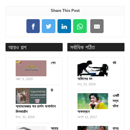
Share This Post
আরও গল্প
সর্বাধিক পঠিত
পেন
বউ
অফিসের বস
অক্টো. 5, 2020
জানু. 23, 2018
দি
একটি
সত্য
ঘটনা
অ্যাডভেঞ্চার অব চার্লস অগাস্টাস
মিলভারটন
অবলম্বনে
ডিসে. 31, 2019
আগস্ট 12, 2017
আমার
বাসর