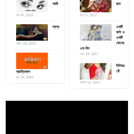
আমি
রাত
মার্চ 20, 2019
জুন 17, 2017
স্বপ্ন
একটি
ভাই ও
একটি
বোনের
অক্টো. 18, 2020
এক দিন
নভে. 19, 2017
সিনিয়র
বৌ
ক্রান্তিকাল
জুন 30, 2020
আগস্ট 11, 2017